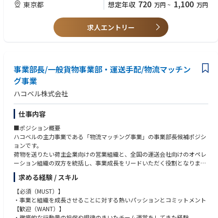
・英語ビジネスレベル
手並みで、退職金や財形貯蓄制度もあり、中長期的に腰を据えながら長く
720
1,100
東京都
想定年収
万円
~
万円
メーカーベンダーとしての自立を進めています。さらなる事業成長に向け
働くことが出来ます。また、研修制度が充実しており、ご自身の志向性や
て、清掃にとどまらない労働力不足の解決に向けた幅広いサービスの展開
経験を考慮の上で、多様なキャリア形成が可能です。
を目指しています。
求人エントリー
※BtoBもBtoCも携わることができます。
事業部長/一般貨物事業部・運送手配/物流マッチン
グ事業
ハコベル株式会社
仕事内容
■ポジション概要
ハコベルの主力事業である「物流マッチング事業」の事業部長候補ポジシ
ョンです。
荷物を送りたい荷主企業向けの営業組織と、全国の運送会社向けのオペレ
ーション組織の双方を統括し、事業成長をリードいただく役割となりま
す。
求める経験 / スキル
■ミッション
【必須（MUST）】
物流マッチング事業のさらなる成長に向けて、
・事業と組織を成長させることに対する熱いパッションとコミットメント
・中長期の事業戦略の策定・実行
【歓迎（WANT）】
・営業戦略や業務オペレーションの設計・改善
・徹底的な行動量の担保や規律のきいたチーム運営をしてきた経験