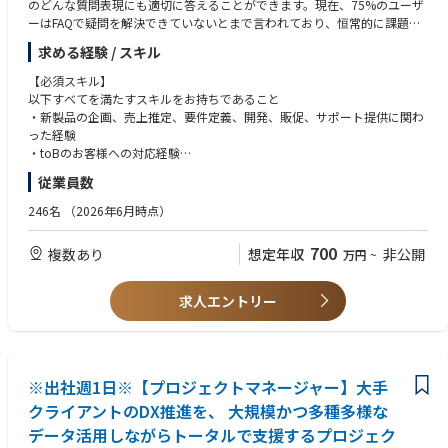
のどんな質問表現にも適切に答えることができます。現在、75%のユーザ
ー施策）
・戦略の言語化と説明力：経営層に対して事業計画・マーケティング計画
ーはFAQで疑問を解決できていないとまで言われており、恒常的に課題を
・広報活動の企画・実行（プレスリリースの設計、メディアリレーショ
を提案し、意思決定を引き出せること
抱えるカスタマーサポートの世界において、革命をもたらす注目のSaaSこ
ン、取材対応の組み立て）
求める経験 / スキル
そがHelpfeelです。
・オンボーディングおよびCRM（プッシュ通知、メール、LINE等）の設計
◆歓迎要件
現在は業界を問わず様々なトップブランド約600サイト以上に導入されて
と、継続率の改善
【必須スキル】
・コンシューマー向けハードウェア（デバイス）の販売経験。自社EC、E
います。
・継続率、有料転換率、CAC回収期間を主要KPIとしたPMFの検証
以下すべてを満たすスキルをお持ちであること
Cモール、家電量販、通信キャリア等のチャネル設計、価格・在庫マネジ
(※1)特許番号第7112155号、第7112156号
・アプリやウェアラブルデバイス販売チャネルの戦略立案と、関係部門と
・新製品の企画、売上推定、要件定義、開発、販促、サポート提供に関わ
メントの経験
の連携
った経験
・行動変容／習慣化のデザイン経験（ゲーミフィケーション、ナッジ、コ
2023年には合計20億円の資金調達を達成し、シリーズDというラウンドで
【全フェーズ共通】
・toBのお客様への対応経験
ミュニティ運営、コーチング等による継続率改善の実績）
数年以内のIPOを目指しより一層の事業成長を進めていこうというタイミ
・薬機法・景品表示法を踏まえた訴求表現の設計と、法務・品質保証部門
・IT/Webに関わる知識や経験
・コーポレート広報／IR部門と連携し、事業広報と全社ブランドの整合を
従業員数
ングです。
との協働
・社内外のステークホルダーとの複雑な調整の経験
取った経験
今後さらなる事業拡大に向け優秀な人材の採用に力を入れています。
・グローバル展開を見据えたブランド／クリエイティブ資産の設計
・機能を正しく顧客や社内に理解してもらい、利用してもらうための説明
・B2BまたはB2B2Cマーケティングの経験（法人、健康保険組合、自治体
246名
（2026年6月時点）
事業成長を支えるための組織拡大に伴って、プロダクトマーケティングマ
・事業計画およびマーケティング計画の経営層への提案
に関わった経験
向けのリード獲得やチャネル開拓）
ネージャーはビジネスと技術を横断を強化すべく新設された専任ポジショ
◆部・チームの業務概要
・SQLやBIツールを用いたデータ分析の自走経験
700
複数あり
想定年収
非公開
万円
~
ンです。
グループ会社のJMDCやオムロンヘルスケアと連携し、ヘルスケアソリュ
【歓迎スキル】
・英語でのビジネスコミュニケーション、および海外市場向けマーケティ
ーション事業を推進しています。具体的には、予防に関する新規事業立上
・料金の設計や分析運用に関わる経験
ングの経験
プロダクトマーケティングマネージャーの役割は特に、FAQ SaaS 「Helpf
げや、ヘルスビッグデータを活用した健康事業の創造を行っています。
・何らかのプログラミング言語のコーディング経験
・ヘルスケア／ウェルネス領域での事業経験
求人エントリー
eel」に関わっていただきます。エンジニアリングに関わるプロダクトマネ
◆配属先の課・チームの人数や雰囲気
・ナレッジ管理に用いられるサードパーティー製品の知識（Wordpress, Z
ージャーと連携しながら、以下のような役割や業務に関わっていただきま
プロアクティブヘルス事業部は、新規事業開発やヘルスビッグデータを活
enDesk, SharePoint等）
◆歓迎する人物像
す。
用したソリューションを提供する事業部で、中途採用の人財が大半を占め
・戦略を描くだけでなく、自分で手を動かすことを厭わない方。立上げ初
ます。新規事業の主力として位置付けている本プロダクトの立ち上げチー
【歓迎職種】
期は、ご自身が最初の実行者になります。
＜主な役割＞
ムはPdM、デザイナー、データサイエンティスト等、各分野のプロフェッ
※出社週1日※【プロジェクトマネージャー】大手
SE
・不確実な状況で意思決定できる方。市場もプロダクトもまだ確定してお
・Helpfeelに関わる新規機能・製品の立ち上げ
ショナルが集まる少数精鋭です。マーケティング機能については今回が最
ITコンサルタント
らず、正解が用意されていない前提を楽しめる方を求めています。
クライアントのDX推進を、 大規模かつ多種多様な
・プロダクトやサービスに関わる横断性の高い業務
初の採用であり、事業立上げ時は外部パートナーを主戦力としてご活躍い
PdM（プロダクトマネージャー）
・数字で語れる方。感覚ではなく、継続率やユニットエコノミクスをもと
データ活用しながらトータルで支援するプロジェク
・大きな売上達成や戦略推進に関わるが、いずれの事業部にも分類するの
ただくことになります。
PMM（プロダクトマーケティングマネージャー）
に意思決定の根拠を示せる方。