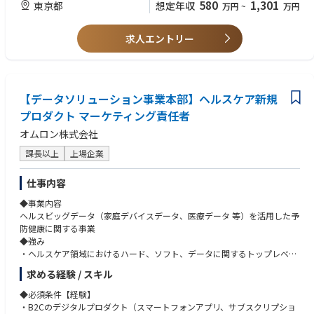
580
1,301
東京都
想定年収
万円
~
万円
・統合マーケティングの推進
デジタル・オフライン・CRMを横断し、顧客体験を分断させないシナリ
【歓迎スキル】
オ設計。
・複雑なステークホルダー間（営業・CS等）での調整・合意形成のご経験
求人エントリー
・意思決定の支援
・マーケ実務においてAIツールを活用し、業務パフォーマンスの向上また
メンバーのアウトプットへのフィードバックや、施策の優先順位付け。
は組織への展開を推進したご経験
・他部門連携
・新規チャネルや施策をゼロから立ち上げ、検証〜スケールまで一気通貫
セールスやCS、行政連携チームと合意形成を行い、全社最適の施策を推
で担ったご経験
進。
【データソリューション事業本部】ヘルスケア新規
・BtoCマーケティング（SNS、動画、アプリマーケ等）のご経験
（変更の範囲）会社の定める全ての業務（職種変更・配置転換あり）
・広告代理店ご出身の場合：クライアントの事業KPIに責任を持ち、上流
プロダクト マーケティング責任者
の戦略設計から実行・効果検証まで担ったご経験
オムロン株式会社
■面白さ・やりがい（私たちが提供できること）
・意思決定経験
【求める人物像】
課長以上
上場企業
単なる「運用」ではなく、事業にインパクトを与えるための「投資」と
・戦略と実行の間を埋めることに面白さを感じ、多角的な視点で実行推進
してのマーケティングを、裁量を持って実行できます。
できる方
仕事内容
・「toB × toC × toG」が交差する稀有なフィールド
・社会的意義への共感と、数値に対するシビアな感覚の両方をお持ちの方
バーティカルSaaSとしての深掘りと、406万人の保護者（toC）へのア
・変化を楽しみながら業務に向き合える方
◆事業内容
プローチ、さらには行政（toG）との連携。
・相手へのリスペクトを持ちながら建設的にコミュニケーションをとれる
ヘルスビッグデータ（家庭デバイスデータ、医療データ 等）を活用した予
これらが複雑に絡み合う難易度の高い戦略立案に挑戦できます。
方
防健康に関する事業
・社会貢献性×経済価値の両輪
◆強み
営業とマーケティングはとても近い組織となるため、実際の施設の声を
・ヘルスケア領域におけるハード、ソフト、データに関するトップレベル
聴き、手触り感を持ちながら推進できます。
人財との協働環境
求める経験 / スキル
・国内最大規模のヘルスビッグデータの保有と、国内最大シェアのデバイ
ス開発力
◆必須条件【経験】
少しでもご興味をお持ちいただけましたら、まずはカジュアルにお話しま
・唯一無二の家庭データ×医療データの組み合わせ
・B2Cのデジタルプロダクト（スマートフォンアプリ、サブスクリプショ
せんか？