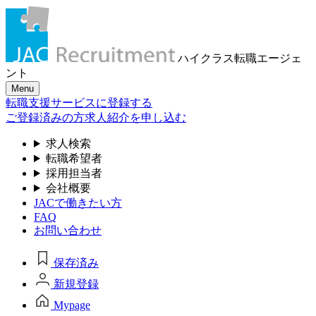
ハイクラス転職
エージェ
ント
Menu
転職支援サービスに登録する
ご登録済みの方
求人紹介を申し込む
求人検索
転職希望者
採用担当者
会社概要
JACで働きたい方
FAQ
お問い合わせ
保存済み
新規登録
Mypage