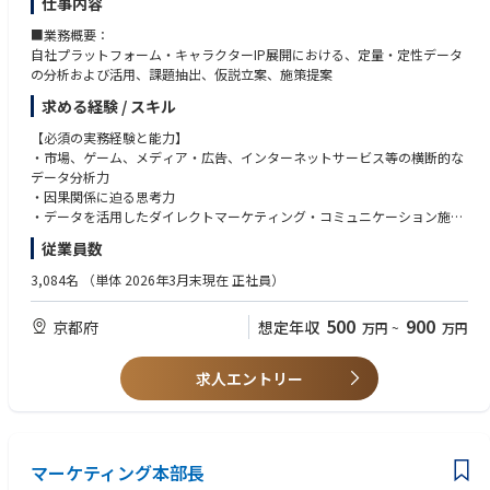
仕事内容
・社名変更を機に展開したSTech Iのコーポレートブランディングを責任者
・ブランド成長：戦略的スキル、創造的スキル、リーダーシップスキルを
が語る
■業務概要：
活用して、ブランドの未来像を日本市場で形作る。
https://stech-eye.brandmedia.i-myrefer.jp/media/detail/3703
自社プラットフォーム・キャラクターIP展開における、定量・定性データ
・双日テックイノベーション オウンドメディア "STech Eye"
の分析および活用、課題抽出、仮説立案、施策提案
https://stech-eye.brandmedia.i-myrefer.jp/media
・【公式】双日テックイノベーション株式会社 採用広報note
求める経験 / スキル
https://note.com/stech_eye/all
【必須の実務経験と能力】
・市場、ゲーム、メディア・広告、インターネットサービス等の横断的な
データ分析力
・因果関係に迫る思考力
・データを活用したダイレクトマーケティング・コミュニケーション施策
の提案力
従業員数
・大規模データの運用・分析経験
※上記いずれかに関する実務経験3年以上
3,084名
（単体 2026年3月末現在 正社員）
【望ましい業務経験・能力】
500
900
京都府
想定年収
万円
~
万円
・統計解析や機械学習に関する知識・実務経験
・マーケットリサーチ（定量・定性）に関する知識・実務経験
・大規模データの集計、前処理に関するスキル・ノウハウ（SQL・Python
求人エントリー
等）
・BIツールに関するスキル・ノウハウ（Tableau・DOMO等）
【求める人物像】
マーケティング本部長
・量的・質的データをバランスよくニュートラルに捉えることができる方