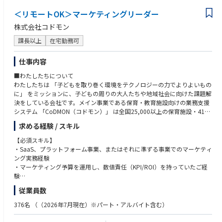
＜リモートOK＞マーケティングリーダー
株式会社コドモン
課長以上
在宅勤務可
仕事内容
■わたしたちについて
わたしたちは 「子どもを取り巻く環境をテクノロジーの力でよりよいもの
に」 をミッションに、子どもの周りの大人たちや地域社会に向けた課題解
決をしている会社です。メイン事業である保育・教育施設向けの業務支援
システム 「CoDMON（コドモン）」 は全国25,000以上の保育施設・415
万人以上の保護者様に日々ご利用いただくまでに成長し、今後はtoB事業
求める経験 / スキル
を基盤に、toC（保護者向け）、toG（行政向け）へと領域を拡大しなが
ら「子どもの育ちや学びを社会全体で支えられる世の中へ」というビジョ
【必須スキル】
ン実現に向けて取り組んでいます。
・SaaS、プラットフォーム事業、またはそれに準ずる事業でのマーケティ
ング実務経験
■具体的な業務内容
・マーケティング予算を運用し、数値責任（KPI/ROI）を持っていたご経
ご入社後は部長直下でキャッチアップいただきながら、3か月後には一定
験
の領域での戦略設計～推進を担っていただくことを想定しています。
・データと定性インサイトを組み合わせて課題を特定し、マーケKPIを継
従業員数
続的にグロースさせた実務経験
【具体的な業務】
・事業課題を起点にマーケ戦略を設計し、ステークホルダーへ説明・合意
376名
（（2026年7月現在）※パート・アルバイト含む）
・戦略・投資設計
形成を推進したご経験
事業KPIに基づいたマーケティング戦略の立案、予算配分の最適化。
・マネジメント経験