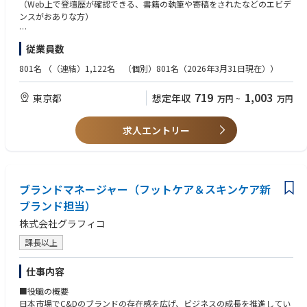
② デモンストレーション
（Web上で登壇歴が確認できる、書籍の執筆や寄稿をされたなどのエビデ
●企業CSR活動を重視
技術を“体験”として伝えるためのデモ操作や演出を担当します。
ンスがおありな方）
社会的責任感を持つ企業として、私たちはビジネス成功だけでなく、
【例】AIデモ、ERP/BPM操作画面、Zoom/Asanaの連携デモ 、ネットワ
社会的責任にも力を注いでいます。さまざまなCSR活動を通じて、社会に
ークの可視化デモなど
求める人物像
積極的に貢献しています。
従業員数
・人前で話すことに前向きで、“伝える・語る” スキルを伸ばしたい
③技術の価値を「翻訳」する資料作成
・興味の幅が広く学ぶことが好き
801名
（（連結）1,122名 （個別）801名（2026年3月31日現在））
●充実した福利厚生および、多国籍採用
難しい技術を“経営者に伝わる言葉”に変換し、業界別（製造／流通／金
・顧客課題を理解するのが得意
・チームビルディング活動：定期的にチームビルディング活動を開催
融）のシナリオ構成やプレゼン資料の作成 、価値訴求のストーリー作りを
・最初は1領域から始めて、徐々に横断的に知識を広げたい
し、チームの結束力を高め、リラックスした楽しい雰囲気の中で多くの友
719
1,003
東京都
想定年収
万円
~
万円
担当いただきます。
達を作ることができます。
■歓迎（WANT）
④ EBCコンテンツ企画
以下の方を歓迎いたします。
求人エントリー
・健康ケア：従業員の健康を大切にし、定期的な健康診断や健康保障プ
セッションテーマの企画、デモ演出の改善、顧客参加型ワークショップの
・プレゼンが好き or 得意
ランを提供し、常に最高の状態を保つことをサポートします。
構築など、
・技術をわかりやすく伝えるのが得意
営業・技術・マーケと連携してEBCコンテンツを企画します。
・お客様前で話す機会をもっと増やしたい
・定期的に中国本社での研修を実施し、日中双方の交流機会を提供し、
・新しい技術を学ぶのが好き
国際的な環境で活躍するチャンスを提供します。
⑤ 社外発信（希望に応じてチャレンジ）
ブランドマネージャー（フットケア＆スキンケア新
・外部登壇に興味がある
セミナー登壇、記事執筆、カンファレンス登壇、コミュニティイベントで
・ITインフラ or アプリ or AIのどれか得意分野がある
ブランド担当）
の発信など、
株式会社グラフィコ
社外向けの発信を担当いただきます。
プリセールス／営業／PMM経験者は特に歓迎いたします。
最初は社内練習から段階的にステップアップできます。
課長以上
仕事内容
■役職の概要
■担当プロダクトまたはプロジェクト
日本市場でC&Dのブランドの存在感を広げ、ビジネスの成長を推進してい