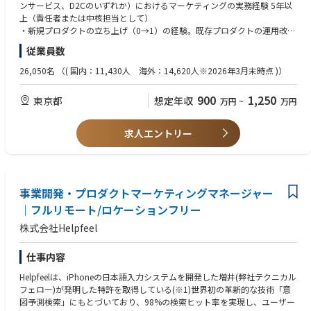
◆今後の展望
ンサービス、D2Cのいずれか）におけるマーケティングの実務経験 5年以
ご応募お待ちしております！
新規事業として、ヘルスビッグデータを活用した予防ソリューションを構
上（責任者または中核担当として）
築し、国内から海外までグロースさせていく予定です。ソリューションは
・新規プロダクトの立ち上げ（0→1）の経験。既存プロダクトの運用改善
アプリ、及びウェアラブルデバイスとアプリを組み合わせたプロダクトを
だけでなく、ローンチのGTM戦略を自ら設計し、実行まで担った経験
従業員数
想定しており、近々国内でのローンチ、5年以内には海外展開も見据えて
・広告出稿による獲得だけでなく、広報・オウンドSNS・コミュニティ・
事業展開を計画しています。
UGC・アンバサダー等を通じて、ユーザーの熱量を起点にした顧客基盤を
26,050名
（( 国内：11,430人 海外：14,620人※2026年3月末時点 )）
◆担っていただきたい具体的な業務内容
築いた経験
新規プロダクトのGo-To-Market（GTM）戦略の立案から、顧客コミュニケ
・CAC／LTV／継続率／投資回収期間といったユニットエコノミクスを自
900
1,250
東京都
想定年収
万円
~
万円
ーション全般の設計・実行までを一気通貫でご担当いただきます。事業部
ら設計・モニタリングし、予算配分の意思決定を行った経験
長直下のポジションであり、戦略を描くだけでなく、ご自身で手を動かし
・少人数体制での実行経験。広告代理店・制作会社・PR会社等の外部パー
て実行いただくプレイングマネージャーです。
トナーをディレクションしながら、ご自身でも手を動かしてきた経験
求人エントリー
本ポジションでは、B2Cの顧客コミュニケーション全般を一体で設計いた
・薬機法、景品表示法など表現規制のある商材でのマーケティング経験
だくことがコアになります。広告・SNS・コミュニティ・広報といった手
（ヘルスケア、化粧品、健康食品、医療、金融等）
段を個別に回すのではなく、認知獲得からファン層の形成までを、ユーザ
ー数最大化に向けて組み立てていただきます。
◆必須条件【スキル】
事業開発・プロダクトマーケティングマネージャー
・デジタル獲得の一連の実務スキル：運用型広告、ASO、SNS／インフル
【着任時／ローンチ準備フェーズ】
エンサー施策、PR
｜フルリモート/ロケーションフリー
・ターゲットセグメントの定義と、顧客価値仮説の立案・検証
・CRM／リテンション設計：オンボーディング設計、プッシュ通知・メー
株式会社Helpfeel
・価格／課金モデルの設計（サブスクリプション、デバイス同梱時の収益
ル・LINE等による継続率の改善、LP改善
構造）
・データに基づく意思決定：プロダクト分析ツールやBIツールをご自身で
・ローンチGTM計画の策定と、CAC・LTVを含むユニットエコノミクスの
操作し、仮説検証のサイクルを回せること
仕事内容
初期モデル構築
・広報／PRの基礎実務：プレスリリースの設計、メディアリレーション、
Helpfeelは、iPhoneの日本語入力システムを開発した増井(弊社テクニカル
・外部パートナーの選定と実行体制の構築
取材対応の組み立て（実行は外部パートナーとの協働を前提とします）
フェロー)が発明した特許を取得している(※1)世界初の革新的な技術「意
【ローンチフェーズ】
・部門横断のコミュニケーション：法務・品質保証・知財・購買などの管
図予測検索」にもとづいており、98%の検索ヒット率を実現し、ユーザー
・デジタル獲得の設計と運用（運用型広告、ASO、SNS／インフルエンサ
理部門と協働し、必要な承認プロセスを計画に織り込んで進められること