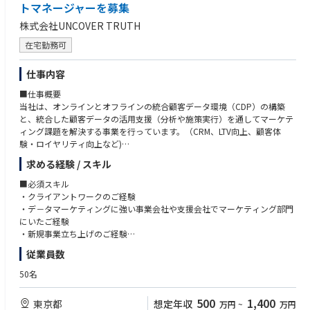
が難しい業務
組織はフラットであり、ご自身の判断で動かせる範囲が非常に広い環境で
トマネージャーを募集
プリセールスやセールスエンジニア
・ユーザーの行動変容に本気で関心を持てる方。売れれば良いのではな
す。事業部長との距離が近く、直接議論しながら方向性を決めていきま
テクニカルサポートやサポートエンジニア
く、使った方が実際に健康になることに価値を感じられる方。
株式会社UNCOVER TRUTH
＜具体的な業務例＞
す。チームメンバーは様々なバックグラウンドの志が高い人財が集まって
Webエンジニア
・研究開発中のプロダクトの顧客説明/デモ提供/サポート
おり、新規事業ゆえに前例のない意思決定が多く、「決まっていることを
カスタマーサクセス
在宅勤務可
【ミスマッチとなりやすい方】
・大手顧客に特化した特別サポートの提供
実行する」よりも「何を決めるべきかを一緒に考える」ことを歓迎する雰
・大規模予算の運用と代理店管理が中心で、ご自身でデータやユーザーの
・新製品を販売・提供するための事業部に向けたデリバリー活動
囲気です。
【求める人物像】
声を取りに行った経験が少ない方
仕事内容
・プライシングルールの設計
◆参考リンク
・Helpfeelのビジョンやバリューに共感する方
・認知獲得（リーチ、ダウンロード数）を主要KPIとしてこられた方で、
・機能アップデートの発信
・データソリューション事業本部採用デック： https://speakerdeck.co
■仕事概要
・チームメンバーや他部署のメンバーと協業できるコミュニケーション能
継続率や収益性に責任を持った経験がない方
m/innovation_omron/dsb-introduction-as-of-2025
当社は、オンラインとオフラインの統合顧客データ環境（CDP）の構築
力がある方
・分業された組織を前提とし、専門領域の外には関与しない働き方を志向
・プロアクティブヘルス事業について： https://datasolutions.omron.c
と、統合した顧客データの活用支援（分析や施策実行）を通してマーケテ
・スピード感を持ち、会社の変化を楽しめる方
される方
om/jp/ja/business/ph/
ィング課題を解決する事業を行っています。（CRM、LTV向上、顧客体
・常にアウトカムを意識して業務に臨める方
・取り組み事例① ： https://www.omron.com/jp/ja/news/2026/06/c
験・ロイヤリティ向上など)
0624.html
社員インタビュー記事もあるのでぜひご覧ください。
求める経験 / スキル
・取り組み事例② ： https://www.omron.com/jp/ja/news/2026/06/c
株式会社UNCOVER TRUTH：https://www.wantedly.com/companies/unc
https://note.helpfeel.com/n/ndef80ca47829
0630.html
overtruth
https://note.helpfeel.com/n/nf0c82a8a416a
■必須スキル
・クライアントワークのご経験
■仕事内容
・デ－タマーケティングに強い事業会社や支援会社でマーケティング部門
クライアント企業のマーケティングDXを推進するプロジェクトマネジメン
にいたご経験
トを担っていただきます。データアナリスト・データエンジニア・データ
・新規事業立ち上げのご経験
アーキテクト・フロントエンジニアなど、専門スキルを持ったメンバーと
従業員数
連携して、データ基盤構築やデータ活用コンサルティングを行います。
■歓迎スキル
クライアント企業のマーケティングをデータドリブンに支援するため、ク
・データ分析基盤の構築・運用のご経験
50名
ライアントの事業・サービス成長に貢献できるポジションです。
・事業会社でCRM領域を担当していたご経験
・CDPの導入・活用プロジェクトに携わったご経験
500
1,400
東京都
想定年収
万円
~
万円
＜具体的には＞
・クライアントの要件定義～開発、活用支援までを推進したご経験