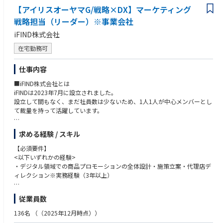
・ビジネス上のKGIから広告運用KPIを設計した経験、広告によるビジネス
【アイリスオーヤマG/戦略×DX】マーケティング
への貢献効果を可視化した経験
■業務内容
戦略担当（リーダー）※事業会社
・アイリスオーヤマの商品/サービスごとに、事業としてのシナリオ策定
【求める人物像】
iFIND株式会社
と収益も含む計画への落とし込み（事業計画の策定、KGIに基づくマーケ
・コミュニケーションをとることが好きな方
ティングKPI・メディアKPIの設計など）
・好奇心を持ち、新しい分野に目標を持ちチャレンジできる方
在宅勤務可
・マーケティング戦略の立案（市場分析・ターゲット設計・カスタマージ
・ご自身のアイデアを積極的に発信し、リーダーシップを発揮できる方
ャーニーマップ設計など）
・自社商品のマーケティングに携わってみたい方
仕事内容
・戦略に基づくプロモーションの設計（4Pにまたがる施策策定、広告を含
む打ち手の全体設計）
■iFIND株式会社とは
・商品プロモーションの全体設計・施策立案・代理店ディレクション
iFINDは2023年7月に設立されました。
・施策実施結果の分析及び改善施策の立案・実行
設立して間もなく、まだ社員数は少ないため、1人1人が中心メンバーとし
・マーケティング関連領域業務を通じたチームメンバーへの指導・育成
て裁量を持って活躍しています。
・キャンペーン／広告方針の戦略立案と推進
・検索広告やディスプレイネットワーク広告、SNS広告などデジタル広告
当社はアイリスオーヤマ社と連携をし、アイリスオーヤマ社のDX化を主軸
領域の配信設計・設定
求める経験 / スキル
とした【データマーケティング事業】、【プロモーション・マーケティン
・広告配信結果の分析及び改善施策の立案・実行
グ事業】を担っています。
【必須要件】
・SEO/CRO領域の戦略立案・設計・実行・改善（目標設定から実行と結
<以下いずれかの経験>
果による改善）
iFINDは、創業期のスタートアップな雰囲気を持ちつつも、大手製造業をフ
・デジタル領域での商品プロモーションの全体設計・施策立案・代理店デ
ィールドとしたサービス開発ができる、ベンチャーと大企業の双方の良さ
ィレクション※実務経験（3年以上）
現在、アイリスオーヤマ社として注力している事業は食品、日用品、ペッ
を、兼ね備えています。
ト用品、家電製品などになります。
【歓迎要件】
従業員数
意見を挙げれば自分が好きなテーマに挑戦できる風土があり、個人のチャ
※いずれか一つでも経験あれば尚良
■BtoB事業について
レンジが会社の成長に直結する環境があります。
・商品/サービスに応じたコミュニケーション仮説・マーケティング戦略
136名
（（2025年12月時点））
日本における労働力不足を解決するため、2020年にロボティクス事業に参
社長も経営層もアイリスオーヤマと同じですので母体も安心していただけ
の立案（市場分析・ターゲット設計・カスタマージャーニーマップ設計な
入し、サービスロボットの累計導入社数は7,000社を超え※2、業務用清掃