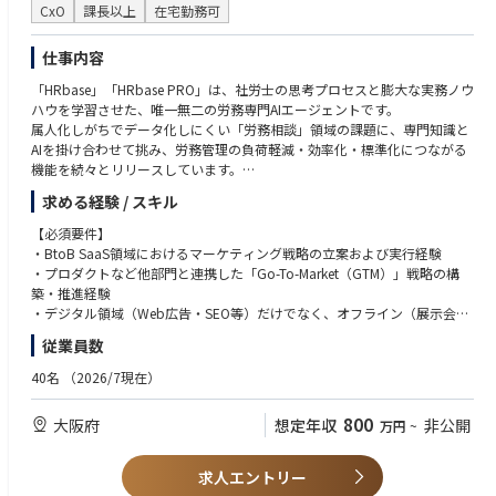
CxO
課長以上
在宅勤務可
CRM導入＋組織立ち上げという「0→1」「1→10」双方に関われる
BtoB×高度技術領域におけるデータドリブンマーケティングの推進
仕事内容
将来的にグローバルマーケ責任者／事業責任者へのキャリア拡張が可能
「HRbase」「HRbase PRO」は、社労士の思考プロセスと膨大な実務ノウ
【リモートワーク頻度】
ハウを学習させた、唯一無二の労務専門AIエージェントです。
ハイブリッド勤務（週2日程度のリモートワーク想定）
属人化しがちでデータ化しにくい「労務相談」領域の課題に、専門知識と
※プロジェクト状況や海外拠点との連携により変動あり
AIを掛け合わせて挑み、労務管理の負荷軽減・効率化・標準化につながる
機能を続々とリリースしています。
【転職者へのメッセージ】
「単なるツール導入ではなく、事業成長に直結するマーケティング変革を
求める経験 / スキル
このサービスの価値を一人でも多くの方に届け、事業成長を牽引する、や
自ら設計・実行したい方」を歓迎します。
りがいのあるポジションです。
【必須要件】
グローバル規模での変革フェーズにおいて、戦略・組織・プロセスを横断
・BtoB SaaS領域におけるマーケティング戦略の立案および実行経験
して影響力を発揮したい方にとって、非常にチャレンジングかつやりがい
■取り組んでいただくお仕事内容
・プロダクトなど他部門と連携した「Go-To-Market（GTM）」戦略の構
のあるポジションです。
・マーケティングの戦略策定
築・推進経験
・予算配分の決定
・デジタル領域（Web広告・SEO等）だけでなく、オフライン（展示会、
【遠方から転職を検討する方へ】
・各施策の分析・改善
PR等）も含めた複数チャネルを横断する「統合型マーケティング」の統括
当社では、遠方から転職される方を対象に借上げ社宅制度を用意していま
従業員数
・チームマネジメント
経験
す。
・チームメンバーの採用
・マーケティングチームのマネジメント経験、または全社横断プロジェク
40名
（2026/7現在）
家賃の約70％を会社が負担し、転居に伴う住居費の負担を軽減します。
・マーケティングへのAI活用 など
トのリード経験
勤務先や家族構成により上限・負担率は異なりますが、最大7年間、キャ
リア入社者の住居負担をサポートします。
800
大阪府
想定年収
非公開
万円
~
【歓迎要件】
（適用可否は社内規定に基づき決定します）
・経営層（CxOや事業責任者）としての実務経験、または全社的なブラン
ド戦略の立案・統括経験
求人エントリー
【関連URL】
・年間数千万円規模以上のプロモーション予算の管理・運用責任者として