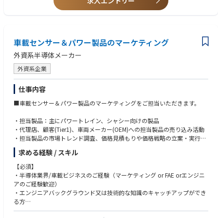
求人エントリー
た、自社プロダクトをベースとしたシステム開発のため自社内での開発が
・短期的な成果だけでなく、5年後・10年後の社会を見据えた価値創出
あくまでもアイリスオーヤマ社と並列の立場で広告プロモーション領域に
経験
可能です。
に関心がある
おいて全権限をもっております。）
・安定した経営基盤の中で、中長期的にキャリアを築きたい
【求める人物像】
・テクノロジー・ドリブン
■業務内容
・チームをリードする立場ないしリーダーの右腕として、社内外の関係者
国内GISエンジンのパイオニアとして、一貫してテクノロジー・ドリブン
・主導し推進いただく業務
車載センサー＆パワー製品のマーケティング
と協業することが好きな方
の思想を追及してきました。社員の約70％は技術職で、今までに多数のプ
・広告ソリューション部門および部署の短期・中長期目標とあるべき姿
・コミュニケーションをとることが好きな方
ロダクトを開発して参りました。
外資系半導体メーカー
の設計、具体ロードマップの策定
・好奇心を持ち、新しい分野に目標を持ちチャレンジできる方
・人材マネジメント、成長支援、ナレッジの移管
・ご自身のアイデアを積極的に発信し、リーダーシップを発揮できる方
外資系企業
・挑戦を推奨するカルチャー
・プラットフォーマーや代理店など社外組織の
・アイリスオーヤマの商品のマーケティングに携わることに喜びを感じら
カルチャーは、自由で風通しが良く、自主性は求められますが、上層部へ
・メンバーが取り組む下記業務への並走・監修・クオリティ担保
れる方
の提案もウェルカムで、手をあげれば委ねる・任せる・挑戦できる環境で
仕事内容
・商品/サービスごとに、事業としてのシナリオ策定と収益も含む計画
す。事業変革期である今、今まで以上に改善提案を通りやすいと感じてお
への落とし込み（事業計画の策定、KGIに基づくマーケティングKPIやメデ
■車載センサー＆パワー製品のマーケティングをご担当いただきます。
ります。また、開発部門責任者直下のポジションのため、意思決定がスピ
ィアKPI設計など）
ーディで、調整業務や根回しは不要のため、ストレスなく取り組むことが
・マーケティング戦略の立案（市場分析・ターゲット設計・カスタマー
・担当製品：主にパワートレイン、シャシー向けの製品
可能です。
ジャーニーマップ設計など）
・代理店、顧客(Tier1)、車両メーカー(OEM)への担当製品の売り込み活動
・戦略に基づくプロモーションの設計（4Pにまたがる施策策定、広告を
・担当製品の市場トレンド調査、価格見積もりや価格戦略の立案・実行、
・ワークライフバランス
含む打ち手の全体設計）
フォーキャストの管理
働き方制度も充実しており、実働7.5時間／月の平均残業時間20H程度／週
求める経験 / スキル
・施策実施結果の分析及び改善施策の立案・実行
・担当商品の中長期売り上げ計画に関する活動
1日以上の出勤での在宅勤務が可能／フリーアドレス・フレックスによ
・社内関係者、本社製品部との調整・交渉業務
【必須】
り、働く場所と時間の融通が利く等、ワークライフバランスを重視した就
■BtoB事業について
・半導体業界/車載ビジネスのご経験（マーケティング or FAE orエンジニ
業が可能です。女性マネージャーも活躍しており、出産後に復職する女性
日本における労働力不足を解決するため、2020年にロボティクス事業に参
アのご経験歓迎）
社員も多い環境です。
入し、サービスロボットの累計導入社数は7,000社を超え※2、業務用清掃
・エンジニアバックグラウンド又は技術的な知識のキャッチアップができ
ロボットにおけるベンダーシェアは2023年から2年連続で1位※3を達成し
る方
・中長期的なキャリア形成
ています。また2025年10月には、ソフトウェアとハードウェアの双方を
・顧客とのコミュニケーションスキル、交渉力、顧客サポート経験
安定した経営基盤の上、離職率：3％以下／平均勤務年数：13.45年、と大
完全内製したDX清掃ロボット「JILBY（ジルビー）」を発表し、ロボット