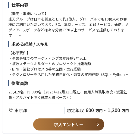
仕事内容
【楽天・事業について】
楽天グループは日本を拠点として約1億人、グローバルでも10億人のお客
様にご利用いただいており、EC、決済サービス、金融サービス、通信、メ
ディア、スポーツなど様々な分野で70以上のサービスを提供しておりま
す。
求める経験 / スキル
【部署・サービスについて】
楽天グループは日本を拠点に、国内約1億人、グローバルでは30カ国で事
【必須要件】
業をこれまでの楽天では、ショッピングモール事業「楽天市場」やクレジ
・事業会社でのマーケティング業務経験3年以上
ットカード事業「楽天カード」を中核として事業規模を拡大し、売上高8,
・複数ステークホルダーとのプロジェクト推進経験
000億円、国内流通総額8.8兆円にまで成長してきました。
・BPR・業務プロセス改善の企画・実行経験
・テクノロジーを活用した業務自動化・改善の実務経験（SQL・Python・
今後の楽天は、これまでにオンラインを中心に培ってきた「楽天会員」、
VBA等を問わない）
従業員数
「楽天ポイント」、「ブランド力」、「会員データ」といったアセットを
最大限活かし、オフラインでの生活を含めたより強固な｢楽天経済圏」を
【歓迎要件】
29,419名
（9,989名（2025年12月31日現在、使用人兼務取締役・派遣社
確立する新しいビジネスモデルを創造していくというビジョンを持ってい
・大規模ウェブサイト／アプリのプロダクトマネージャーまたはディレク
員・アルバイト除く就業人員ベース））
ます。
ター経験
・AIおよびLLMを業務に活用した経験（Claude・ChatGPT・Gemini等を用
600
1,200
東京都
想定年収
万円
~
万円
本求人は、COO・副社長直轄のコーポレート組織※に所属する、プラット
いたワークフロー改善・自動化・プロンプト設計等）
フォーム戦略統括部でシニアクラスのマーケターの方を対象に求人を公開
・人材マネジメント経験
しています。
求人エントリー
配属部署のプラットフォーム戦略統括部は、特定のサービスの運営ではな