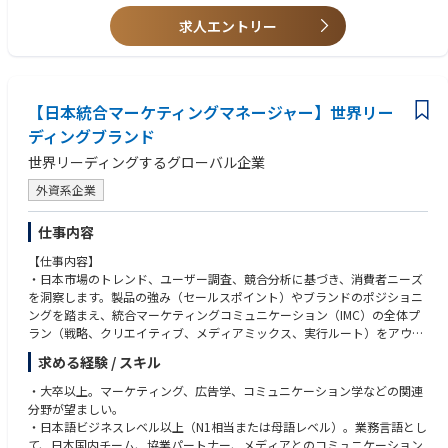
キーワード戦略、サイト内最適化、コンテンツマーケティング（ブログ／
SNS連携／インフルエンサー流入）を含みます。
求人エントリー
・日本市場の主要な広告チャネルに関する出稿および最適化に参画しま
す。
・GA4、広告管理画面、ヒートマップ等のツールを使いこなし、データ監
視体制を構築し、定期的に運営レポート（流入／売上／転換／広告等）を
【日本統合マーケティングマネージャー】世界リー
作成します。
・日本国内の物流およびカスタマーサービスチームと連携し、注文の異
ディングブランド
常、在庫同期、アフターサービスのフィードバック対応を行います。
世界リーディングするグローバル企業
・マーケティング、デザイン、商品チームと協力し、公式サイトのローカ
ライズされた購買体験を継続的に最適化します。
外資系企業
＜本ポジションの魅力＞
仕事内容
●ポータブル電源・ソーラーパネルの世界的リーディングカンパニー
私たちは14年にわたり市場に深く根ざし、革新的な技術で業界をリー
【仕事内容】
ドしてきました。日本市場でトップシェアを占めるだけでなく、業界内で
・日本市場のトレンド、ユーザー調査、競合分析に基づき、消費者ニーズ
誰もが認めるリーディングブランドです。
を洞察します。製品の強み（セールスポイント）やブランドのポジショニ
ングを踏まえ、統合マーケティングコミュニケーション（IMC）の全体プ
●グローバルな視野と多文化共生
ラン（戦略、クリエイティブ、メディアミックス、実行ルート）をアウト
私たちは11か国・地域に広がるグローバルチームを持ち、世界中から
プットします。
求める経験 / スキル
集まった優秀な人材が集結しています。ここでは、異なる背景を持つメン
・日本市場での新商品発売、季節性の大規模プロモーション（例：夏のセ
バーと協力し、視野を広げ、イノベーションを生み出すことができます。
ール、新年福袋シーズン）、ブランドIPとの連動施策など、重要なマーケ
・大卒以上。マーケティング、広告学、コミュニケーション学などの関連
ティング・マイルストーンにおけるキャンペーンの企画・推進・実行を担
分野が望ましい。
●企業CSR活動を重視
当します。
・日本語ビジネスレベル以上（N1相当または母語レベル）。業務言語とし
社会的責任感を持つ企業として、私たちはビジネス成功だけでなく、
・オンライン・オフラインのリソースを統括し、KOLマーケティング、PR
て、日本国内チーム、協業パートナー、メディアとのコミュニケーション