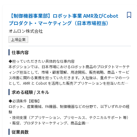
く、楽天グループ横断のマーケティングを中心としたエコシステムの成長
戦略や施策推進に取り組んでいる部署です。
【制御機器事業部】ロボット事業 AMR及びCobot
その為、会社全体戦略に基づいた施策の企画・実行を行うため、非常に幅
プロダクト・マーケティング（日本市場担当）
広い視野を養いながらキャリアを形成していくことが可能です。
オムロン株式会社
【業務内容】
上場企業
＜主な担当領域＞
・2,500万ダウンロードを超える楽天ポイント公式アプリ
仕事内容
・約10年継続している楽天ポイントを特典としたグループ横断キャンペー
ン
◆担っていただきたい具体的な仕事内容
・楽天全体や各サービスの戦略を踏まえた新規ユーザー獲得支援
本ポジションでは、日本市場におけるロボット商品のプロダクトマーケテ
・通信・Fintechなどの戦略領域におけるエコシステムマーケティング支援
ィング担当として、市場・顧客理解、用途開拓、販売戦略、商品・サービ
ス改善に関わる業務を担っていただきます。入社後は、重点テーマの一つ
＜主な業務内容＞
として、AMR と Cobot を活用した販売アプリケーションを担当いただく
・エコシステムマーケティング施策・プロダクトの成果向上に向けた企
予定です。市場や顧客現場の声をもとに、事業として成立する用途、適用
画・運営・進化
求める経験 / スキル
条件、販売アプリケーション、売り方を具体化し、営業、サービス、開
・LLM・AIツールを活用した業務プロセス・ワークフローの設計・実装
発、パートナーが連携して展開できる状態を目指します。品質保証、サポ
◆必須条件【経験】
ート範囲、パートナーとの役割分担についても関係者と整理し、日本市場
ロボット、産業機械、FA機器、制御機器などの分野で、以下いずれかの経
での展開がよりスムーズに進む状態を作っていただきます。
験
◆具体的な仕事内容に対しての期待する成果
・技術支援（アプリケーション、プリセールス、テクニカルサポート 等）
営業が、ロボット商品を提案すべき用途や条件を判断しやすくなり、顧客
・販促、プロダクトマーケティング、商品企画
に対して一貫した提案ができる状態を期待しています。
・製品やソリューションの市場展開に関わる企画・推進業務
従業員数
また、営業、サービス、開発、パートナーが共通認識を持って案件を進め
単なる営業活動ではなく、製品やソリューションの内容に踏み込んで仕事