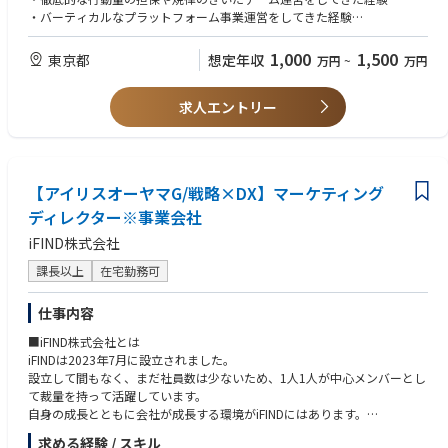
・事業収益（売上・PL）の管理
・バーティカルなプラットフォーム事業運営をしてきた経験
・組織マネジメント
・物流ドメインにおけるご経験
1,000
1,500
東京都
想定年収
万円
~
万円
など社内関係部署を巻き込んだ事業推進を担っていただきます。
【求める人物像】
・事業成長や組織成長に強いコミットメントを持てる方
■ポジションの魅力
求人エントリー
・高い行動力と推進力をお持ちの方
・ハコベルの祖業かつ中核事業を経営視点でリードできる
・周囲を巻き込みながら成果創出ができる方
・裁量権を持って組織づくり・事業づくりに携われる
・困難な状況でもやり切る執着心をお持ちの方
・急成長フェーズの事業運営を経験できる
・「物流」という社会インフラを変革する事業に携われる
【歓迎されるご経験】
【アイリスオーヤマG/戦略×DX】マーケティング
・事業責任者や組織マネジメント経験
└社長・執行役員は、外資系コンサルファーム、元物流の現場、元スター
ディレクター※事業会社
・営業組織の構築・運営経験
トアップ等、様々な出身メンバーで構成されており、協働・議論を通し、
・プラットフォーム事業の運営経験
iFIND株式会社
多様な考え方・スタイルを学ぶことができます。
・物流業界でのご経験
課長以上
在宅勤務可
～マッチング事業はハコベルの祖業にあたり、さらなる非連続成長を期待
しているポジションです。～
仕事内容
■iFIND株式会社とは
iFINDは2023年7月に設立されました。
設立して間もなく、まだ社員数は少ないため、1人1人が中心メンバーとし
て裁量を持って活躍しています。
自身の成長とともに会社が成長する環境がiFINDにはあります。
求める経験 / スキル