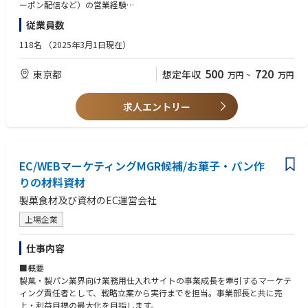
・売上およびROIの最大化に向けた施策のプランニング
ーポン配信など）の営業経験
・これらを踏まえた、メーカーへの販促メニューの企画提案、販売
・EC運営会社での法人営業・コンサルティング経験
■BtoB事業について
従業員数
・販促結果のデータ分析に基づく改善提案
・事業会社における自社媒体の広告企画提案の営業経験
日本における労働力不足を解決するため、2020年にロボティクス事業に参
・メーカーとのリレーション構築
入し、サービスロボットの累計導入社数は7,000社を超え※2、業務用清掃
118名
（2025年3月1日現在）
ロボットにおけるベンダーシェアは2023年から2年連続で1位※3を達成し
ています。また2025年10月には、ソフトウェアとハードウェアの双方を
500
720
東京都
想定年収
万円
~
万円
完全内製したDX清掃ロボット「JILBY（ジルビー）」を発表し、ロボット
メーカーベンダーとしての自立を進めています。さらなる事業成長に向け
て、清掃にとどまらない労働力不足の解決に向けた幅広いサービスの展開
求人エントリー
を目指しています。
※BtoBもBtoCも携わることができます。
EC/WEBマーケティングMGR候補/お菓子・パン作
りの材料資材
製菓食材及び資材のEC運営会社
上場企業
仕事内容
■概要
製菓・製パン業界向け業務用仕入れサイトの事業成長を牽引するマーケテ
ィング責任者として、戦略立案から実行までを担当。事業部長と共に売
上・利益目標の最大化を目指します。