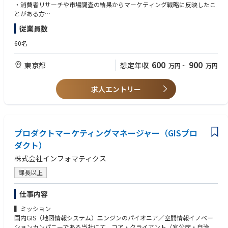
プロジェクト進行
・消費者リサーチや市場調査の結果からマーケティング戦略に反映したこ
UNCOVER TRUTHは各企業のデータを収集し自社顧客を理解するところか
予算・発注・効果測定の運用
とがある方
ら実際の売上につなげるコミュニケーションの設計まで一気通貫でのサー
・チームでの共同経験があり、プロジェクトをリードした実績がある方
ビス提供を行っている点を強みにしており、将来的な売り上げ拡大に向け
従業員数
・クリエイティブ制作/コンテンツ推進
たデータ利活用の戦略方針から実用定着まで任せられるパートナー企業と
【歓迎（WANT）】
60名
して大手企業様に選んでいただいております。
・デジタル/広告/EC運用のディレクション
・Web広告やSNS等のデジタルマーケティングの知見
※取引企業実績：株式会社Mizkan、三井住友カード、サッポロビール 、
・企業アカウントのInstagram運用経験
ベネッセコーポレーション、サイバーエージェント、TreasureData、Teali
600
900
東京都
想定年収
万円
~
万円
【ポジションのミッション】
・ベンチャー企業やスタートアップ、または大企業の新規事業立ち上げフ
um（敬称略）
製品事業（nwm/cocoe）を主軸とした事業戦略の立案から実行までを牽
ェーズでの就業経験
引していただきます。
求人エントリー
②システム構築～データ活用の戦略立案および施策の実行までを担当でき
・よりユーザー理解をふかめ高い解像度をもって、選ばれるための各施策
【求める人物像】
る
の推進速度と品質を同時に高めるため、進行をリードするプロジェクト推
・自社プロダクト・サービスに対する愛情を持って仕事を行える方
DXの土台となるデータ統合のためのシステム構築からデータを活用した
進すること。
・自身の担当業務外の仕事にも興味を持ち、チャレンジしていく力をお持
戦略立案、施策の実行までトータルでサポートできる為、企業のマーケテ
・社内外の関係者（マーケ、セールス、プロダクト、CS、代理店、制作会
ちの方
ィング全般に関わっているという実感をもつことができ、非常にやりがい
社等）と連携し、意思決定と実行を前に進めること。
プロダクトマーケティングマネージャー（GISプロ
・スタートアップ企業が成長していくフェーズに合わせて、個人の成長観
を感じやすいです。
点でも新しいことに前向きに取り組む明るい性格の方
ダクト）
・自分の頭で考え、手を動かし、自発的に行動できる方
③扱えるデータが大規模かつ多種多様
株式会社インフォマティクス
顧客データを中心に、扱うデータ量は大規模且つ多種多様です。
POSデータ、EC購買データ、WEBやアプリの行動履歴データ、広告施策
課長以上
データ、CRM施策データ、商品データ、等。
仕事内容
▍ミッション
国内GIS（地図情報システム）エンジンのパイオニア／空間情報イノベー
ションカンパニーである当社にて、コア・クライアント（官公庁・自治