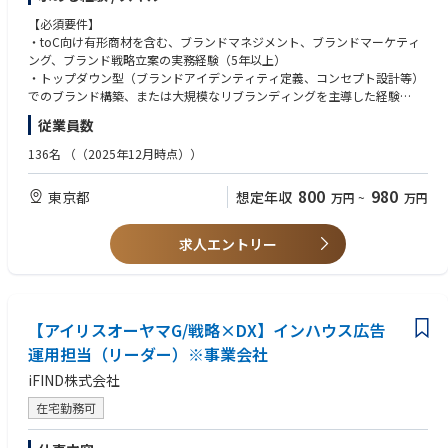
当社はアイリスオーヤマ社と連携をし、アイリスオーヤマ社のDX化を主軸
とした【データマーケティング事業】、【プロモーション・マーケティン
【必須要件】
グ事業】を担っています。
・toC向け有形商材を含む、ブランドマネジメント、ブランドマーケティ
ング、ブランド戦略立案の実務経験（5年以上）
iFINDは、創業期のスタートアップな雰囲気を持ちつつも、大手製造業をフ
・トップダウン型（ブランドアイデンティティ定義、コンセプト設計等）
ィールドとしたサービス開発ができる、ベンチャーと大企業の双方の良さ
でのブランド構築、または大規模なリブランディングを主導した経験
を、兼ね備えています。
従業員数
【歓迎要件】
意見を挙げれば自分が好きなテーマに挑戦できる風土があり、個人のチャ
・広告代理店やブランディングエージェンシー、クリエイティブエージェ
136名
（（2025年12月時点））
レンジが会社の成長に直結する環境があります。
ンシーでの業務経験
社長も経営層もアイリスオーヤマと同じですので母体も安心していただけ
・ブランドコミュニケーションにおけるプロモーションのリード経験
800
980
東京都
想定年収
万円
~
万円
ます。
・PR発表会やプレスリリースの実務経験
（※アイリスオーヤマからの受託や代理店業務（ハウスエージェンシー）
・ブランドを0から立ち上げた経験・0からの立ち上げに伴走した経験
は行っておりません。
・5名以上のメンバーマネジメント経験
求人エントリー
あくまでもアイリスオーヤマ社と並列の立場で広告プロモーション領域に
おいて全権限をもっております。）
【求める人物像】
・好奇心旺盛で、アイリスオーヤマの多種多様なカテゴリー（家電、日用
また、育児休暇などの制度もあり、家庭を持つ人をはじめとして働きやす
品、食品等）のブランディングにワクワクできる方
い環境が整えられられています。
【アイリスオーヤマG/戦略×DX】インハウス広告
・自身のアイデアを積極的に発信し、変革をリードするリーダーシップを
発揮できる方
運用担当（リーダー）※事業会社
■業務内容
iFIND株式会社
・アイリスオーヤマグループにおけるトップダウン型ブランド戦略のグラ
ンドデザイン策定・実行
在宅勤務可
・企業ブランド、サブブランド、各商品カテゴリー（家電、ヘルスケア、
生活用品、食品等）におけるブランドアイデンティティ（提供価値、ター