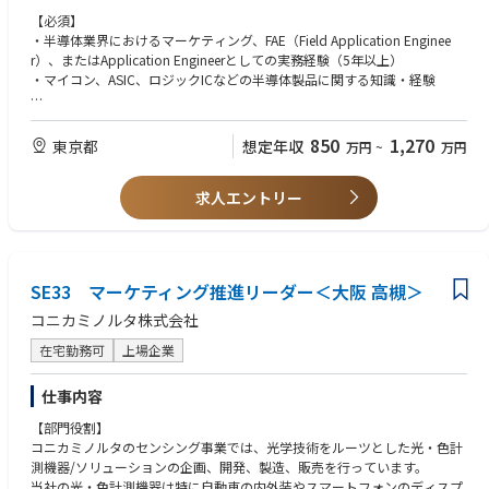
また、市場や現場の声を整理し、新商品や機能改善に向けたインプットと
ードマップ策定に関する提案を開発部門へフィードバック
【必須】
して開発側へフィードバックすることも重要なミッションです。
・国内外のマーケティングチーム、代理店およびパートナー企業との協業
・半導体業界におけるマーケティング、FAE（Field Application Enginee
◆配属先の課・チームの人数や雰囲気
による案件発掘とビジネス拡大
r）、またはApplication Engineerとしての実務経験（5年以上）
配属先は部長を含めて計6名のチームで、AMRおよびCobot・産業用ロボ
・トレードショー、ウェビナー、SNS、技術セミナーなどを活用した新製
・マイコン、ASIC、ロジックICなどの半導体製品に関する知識・経験
ットを担当しています。少人数のため日常的に情報共有や相談をしなが
品・新技術の市場プロモーション活動
ら、互いにカバーし合って業務を進めています。
・需給状況を踏まえた生産キャパシティ確保および納期調整に関する社内
■以下いずれかの分野に関する知識またはマーケティング経験
営業や社内部門、米国チームとも日常的に連携しながら仕事を進める、実
外折衝
・モーター制御ソリューション / 産業機器向けシステム / コンシューマ
850
1,270
務志向でオープンな雰囲気のチームです。
東京都
想定年収
万円
~
万円
・ロボティクス市場向けマーケティング戦略の立案およびビジネス開拓
機器向けシステム / パワー半導体 / センサー製品 /コネクティビティ・通
信製品 /スマート家電
求人エントリー
・HM（Human Machine Interface）/ Edge IoT
・半導体業界の市場動向、技術トレンド、競争環境に関する理解
・営業、マーケティング、エンジニアリングなど部門横断型プロジェクト
における協業経験
SE33 マーケティング推進リーダー＜大阪 高槻＞
・論理的思考力および問題解決能力
・チームワークを重視し、自律的に業務を推進できる方
コニカミノルタ株式会社
・英語力
在宅勤務可
上場企業
仕事内容
【部門役割】
コニカミノルタのセンシング事業では、光学技術をルーツとした光・色計
測機器/ソリューションの企画、開発、製造、販売を行っています。
当社の光・色計測機器は特に自動車の内外装やスマートフォンのディスプ