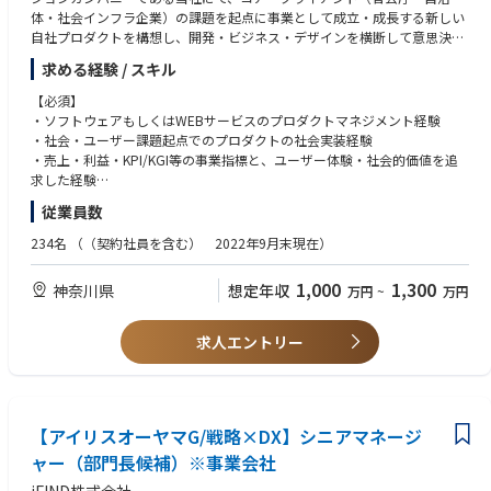
体・社会インフラ企業）の課題を起点に事業として成立・成長する新しい
自社プロダクトを構想し、開発・ビジネス・デザインを横断して意思決定
と実行のリードをお任せします。
求める経験 / スキル
「何を作るべきか」「なぜそれを作るのか」「今やるべきか」を判断し、
【必須】
プロダクトの方向性を示し続けます。リリースそのものをゴールとせず、
・ソフトウェアもしくはWEBサービスのプロダクトマネジメント経験
ユーザーに使われ、価値が届き、事業成果として結実するところまでを自
・社会・ユーザー課題起点でのプロダクトの社会実装経験
らの責任として捉え、プロダクトの成功を一貫してリードすることがミッ
・売上・利益・KPI/KGI等の事業指標と、ユーザー体験・社会的価値を追
ションになります。
求した経験
従業員数
CAD/GISが一般に使われ始めて40年以上が経った今、当社ではGIS及び空
【歓迎】
間情報が秘める価値の再定義を行っています。「AI」「クラウド」「準天
※以下、複数該当している方が望ましいですが、経験がなくても問題ござ
234名
（（契約社員を含む） 2022年9月末現在）
頂衛星システム」「IoT」「ドローン」「5G」「自動運転」「GX（グリー
いません。
ン・トランスフォーメーション）」「ジオマーケティング」「XR」「NF
■GIS・空間情報・地図サービス・位置情報ビジネスに関する知見や興味
1,000
1,300
神奈川県
想定年収
万円
~
万円
T」「ブロックチェーン」「メタバース」等、様々な産業や先端技術が台
・地図データ、測位技術、空間分析などへの理解、またはそれらを活用
頭し、時代が大きく変遷する中、GISは無限の進化の可能性を秘めていま
したサービス経験
す。
■toB/官公庁/自治体向けビジネスの経験
求人エントリー
・民間企業向けSaaSや、行政・インフラ企業を顧客とした折衝・提案経
他分野とのテクノロジーやビッグデータと融合をし、toB/toC領域問わず
験
新たなUX（顧客体験）を実現し、今まで以上にあらゆる社会課題の解決を
・長期的な関係構築が求められる顧客との協業実績
していきたいと考えています。
■チームマネジメント・組織づくりの経験
【アイリスオーヤマG/戦略×DX】シニアマネージ
・5名前後のチームリード、採用・育成・評価への関与
▍具体的な業務内容
・事業フェーズに応じた組織体制の構築や制度設計の経験
ャー（部門長候補）※事業会社
・市場・競合・ユーザー動向・課題の調査、仮説立案と検証、プロダクト
■技術理解に基づく要件定義・意思決定の経験
ビジョン・ロードマップの策定