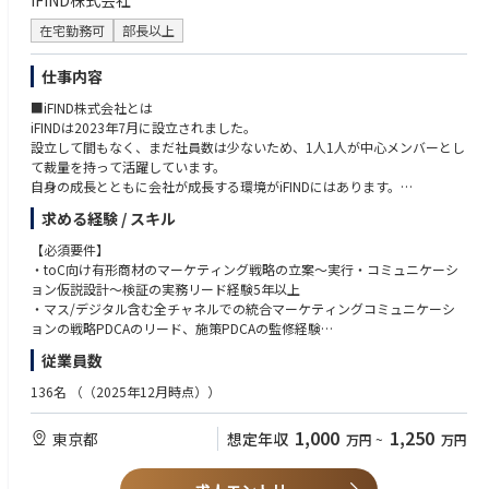
iFIND株式会社
・エンジニアと同じ目線で会話し、技術的制約を踏まえた仕様策定がで
・機能・施策の企画立案、優先順位付け（何を作るか／作らないかの判
きる方
在宅勤務可
部長以上
断）
・実装はエンジニアに委ねつつも、設計思想や技術選定に関与できる方
・KPI／成功指標の設計、データ分析による改善施策の立案・実行
仕事内容
・要件定義・仕様整理（ユーザーストーリー、要求事項の言語化）
【求める人物像】
・エンジニア・デザイナー・営業・マーケティング・サポート部門及び社
■「社会に実装されてこそのプロダクト」という信念を持つ方
■iFIND株式会社とは
内外ステークホルダーとの連携
・リリースをゴールとせず、使われ続け、価値が届き、事業として成立
iFINDは2023年7月に設立されました。
・リリース計画の策定およびGo‑To‑Marketの検討・実行
するまでを自分事として捉えられる
設立して間もなく、まだ社員数は少ないため、1人1人が中心メンバーとし
・机上の企画ではなく、現場や顧客のリアルを重視し、泥臭く推進でき
て裁量を持って活躍しています。
▍ポジションの魅力
る
自身の成長とともに会社が成長する環境がiFINDにはあります。
・安定した経営基盤
■ 技術への理解と敬意を持ちながら、本質的な価値を追求できる方
オリックス株式会社が出資しており、官公庁や自治体をコア・クライアン
求める経験 / スキル
・新しい技術に関心を持ちつつも、「技術ありき」ではなく「課題起
当社はアイリスオーヤマ社と連携をし、アイリスオーヤマ社のDX化を主軸
トとしているため、取引基盤は盤石で、創業以来45期連続で黒字経営の実
点」「価値起点」で考えられる
とした【データマーケティング事業】、【プロモーション・マーケティン
【必須要件】
現が出来ています。
・技術と事業、デジタルとリアル、新規と既存など、異なる要素を繋ぐ
グ事業】を担っています。
・toC向け有形商材のマーケティング戦略の立案～実行・コミュニケーシ
視座を持っている
ョン仮説設計～検証の実務リード経験5年以上
・社会インフラに貢献
■「共創」を実践できる方
iFINDは、創業期のスタートアップな雰囲気を持ちつつも、大手製造業をフ
・マス/デジタル含む全チャネルでの統合マーケティングコミュニケーシ
GIS（Geographic Information System）は、地理情報システムのことで、
・専門領域の壁を越えて学び、多様な関係者（エンジニア・デザイナ
ィールドとしたサービス開発ができる、ベンチャーと大企業の双方の良さ
ョンの戦略PDCAのリード、施策PDCAの監修経験
「地理情報および付加情報をコンピュータ上で作成・保存・利用・管理・
ー・営業・顧客・パートナー）と対等に対話できる
を、兼ね備えています。
・数値データを基にしたプロモーション全体の改善提案／実行の経験
表示・検索」等を可能にするシステムになります。私たちの生活に必要不
・「巻き込む」のではなく「共に作る」姿勢で、周囲を仲間にできる
従業員数
・5名以上のメンバーマネジメントの経験
可欠な存在で、社会インフラ／ビジネス／オートモーティブ／製造・建築
■ 不確実性を楽しみ、試行錯誤を続けられる方
意見を挙げれば自分が好きなテーマに挑戦できる風土があり、個人のチャ
136名
（（2025年12月時点））
／気象予測／危機管理／保健医療／天然資源／行政／教育／エンターテイ
・正解のない環境でも、仮説を立て、小さく試し、学びながら前に進め
レンジが会社の成長に直結する環境があります。
【歓迎要件】
ンメント等、様々な分野で活用されています。
る
社長も経営層もアイリスオーヤマと同じですので母体も安心していただけ
・事業成果視点でコミュニケーション戦略を設計した経験
1,000
1,250
・失敗を恐れず、むしろ「まだ誰もやっていないこと」にワクワクでき
東京都
想定年収
万円
~
万円
ます。
・事業成果にコミットしたプロモーションの実務経験
・最上流工程
る
（※アイリスオーヤマからの受託や代理店業務（ハウスエージェンシー）
・組織運営へのコミット経験（役職についていたかどうかは不問）
プライム案件中心で、上流から下流まで一貫した開発を行っています。ま
■ 長期的視点で、腰を据えてプロダクトを育てたい方
は行っておりません。
・Cクラス（CMO/CEO/CFO）への提案・ディスカッションをリードした