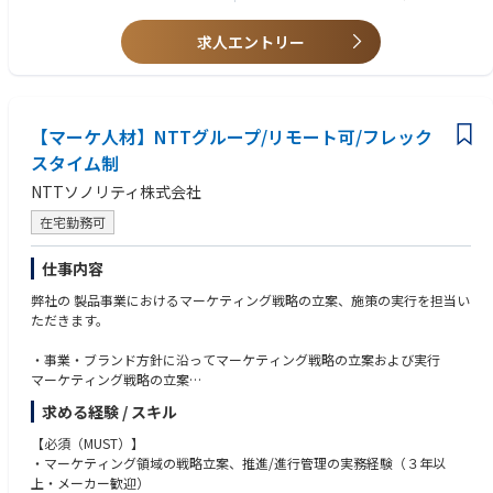
・CDPなどデータ活用マーケティング基盤・構築のディレクション
・TableauなどのBIツールでダッシュボードを構築し分析したご経験
・CRM施策実行支援ディレクション
・GA4の導入および活用のPJに携わったご経験
求人エントリー
・KPI設計
・マーケティングテクノロジー（MA／CDP／DMP／BI／CRMなど）に関
・コンバージョン獲得シナリオ策定
する
・外部パートナーディレクション
理解が有る方
・Google Analyticsを活用した分析・改善提案
【マーケ人材】NTTグループ/リモート可/フレック
■求める人物像
※スキルやご経験に応じてお任せする範囲は決定いたしますが、1人当た
・データマーケティングに興味があって日頃から情報収集している方
スタイム制
り3～5社ほどの案件をご担当いただく想定でおります。
・エクセルやコミュニケーションツールの活用に抵抗がない方
NTTソノリティ株式会社
プロジェクト期間は案件内容によって異なりますが、半年〜1年となって
・マルチタスクに抵抗がない方
おり、クライアント企業との長期的な関係を築いていただきます。
・向上心・探求心のある方
在宅勤務可
・IT知識全般に対してアレルギーのない方
＜マーケティング・分析ツール例＞
・論理的思考力に自信のある方
仕事内容
・CDPツール：TreasureData、Tealium、KARTE Datahub,EARK(自社ツー
・仕事に対する情熱の高い方
ル）など
・ビジネススキームに興味のある方
弊社の 製品事業におけるマーケティング戦略の立案、施策の実行を担当い
・BIツール：Tableauなど
・自己学習意欲の高い方
ただきます。
・MAツール：Salesforce、Hubspotなど
・分析ツール：Content Analytics（自社ツール）、Google Analytics、Ad
・事業・ブランド方針に沿ってマーケティング戦略の立案および実行
obe Analyticsなど
マーケティング戦略の立案
市場分析／顧客分析／競合分析
＜プロジェクトマネージャー（所属：コンサルティングチーム）の仕事の
求める経験 / スキル
マーケティングKPI管理
魅力＞
【必須（MUST）】
①大手企業や大型プロジェクトに関わることができる
・マーケ施策のプロジェクト設計/管理
・マーケティング領域の戦略立案、推進/進行管理の実務経験（３年以
昨今DX推進が加速しており、メーカーや小売業界はデータを活用した顧客
シーズナルおよび新製品のIMC計画
上・メーカー歓迎）
ニーズの把握、業務効率の改善及び事業拡大に注目しています。