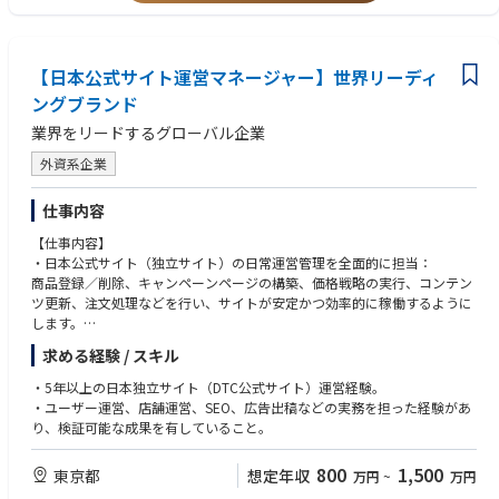
人と会社の新しい関係を考えるメディア「シン・企業人」
の経験
https://shin-kigyojin.konicaminolta.com/
・「労務×AI」といった新しい市場や価値をゼロから創出・啓蒙した経験
・数十名規模（20名以上など）のマネジメント実績
Imaging Insightコニカミノルタブログ
【日本公式サイト運営マネージャー】世界リーディ
・マス広告（TVCM等）を含めた大規模プロモーションのディレクション
https://img-insight.konicaminolta.com/
経験
ングブランド
・メガベンチャーやスタートアップにおける、ゼロからのマーケティング
業界をリードするグローバル企業
組織の立ち上げ経験
外資系企業
【求める人物像】
・ミッション・ビジョン・バリューに共感できる方
仕事内容
・チーム内、チームを横断してチームワークを発揮できる人
・データに基づきロジックを組み立てて綿密な戦略を描き、実行すること
【仕事内容】
ができる行動力の高い方
・日本公式サイト（独立サイト）の日常運営管理を全面的に担当：
・社内外問わず人を巻き込み、動かすことが得意な方
商品登録／削除、キャンペーンページの構築、価格戦略の実行、コンテン
・前例にとらわれず常に最適な手法を検討できる、柔軟な発想力を持って
ツ更新、注文処理などを行い、サイトが安定かつ効率的に稼働するように
いる方
します。
・公式サイトの全プロセスにおけるデータ監視・モデル構築へ深く参画：
求める経験 / スキル
流入→カート投入（加購）→決済→リピート購入までの仕組みを対象と
し、公式サイトのGMV、転換率（CVR）、客単価などの主要指標について
・5年以上の日本独立サイト（DTC公式サイト）運営経験。
責任を負います。
・ユーザー運営、店舗運営、SEO、広告出稿などの実務を担った経験があ
・公式サイトのユーザー運営および会員制度を継続的に最適化：
り、検証可能な成果を有していること。
会員ランクの設計、ポイント／特典の仕組み、精緻なマーケティング戦略
の策定などを行います。
800
1,500
東京都
想定年収
万円
~
万円
・SEO体制の最適化に参画：