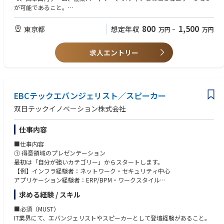
社会的責任にも力を注いでいます。さまざまなCSR活動を通じて、社会に
広報、SNS運用（LINE/Twitter/YouTube）、広告出稿、オフラインイベン
が可能であること。
積極的に貢献しています。
ト（ポップアップストア／体験会）などの各モジュールを連携させます。
・統合マーケティング関連の経験8年以上。そのうち、日本市場での統合
・日本国内の代理店、KOL／MCN、メディア、異業種パートナーと調整
マーケ実務経験が少なくとも3年以上あること。3Cデジタル、消費電子、
800
1,500
東京都
想定年収
万円
~
万円
●充実した福利厚生および、多国籍採用
し、プロジェクトを高品質に実行できるよう推進します。
スマートハードウェア、またはFMCG（消費財）業界の経験者を優先。
・チームビルディング活動：定期的にチームビルディング活動を開催
・日本市場の調査データ（例：intage、Nielsen）および広告管理画面のデ
・日本市場で大規模キャンペーンや新商品上市のマーケティング施策を、
し、チームの結束力を高め、リラックスした楽しい雰囲気の中で多くの友
ータを活用し、マーケティング効果を継続的にモニタリングし、振り返り
求人エントリー
成功に導いた完全な実績（事例）を有すること。
達を作ることができます。
（リパブリック／分析）を行います。
・LINE、Twitter/X、YouTube、テレビ広告、雑誌など、日本の主要チャネ
・データに基づく洞察をもとにメディアミックスとコンテンツ戦略を最適
ルの特徴と運用方法を理解し、科学的なメディアミックス戦略を策定でき
・健康ケア：従業員の健康を大切にし、定期的な健康診断や健康保障プ
化し、ブランドの認知・話題および販売の転換効率を高めます。
ること。
ランを提供し、常に最高の状態を保つことをサポートします。
・日本の消費者の文化的な心理やコミュニケーション習慣を深く理解し、
・日本のEC環境（Amazon、楽天）およびオフライン小売チャネルにおけ
EBCテックエバンジェリスト／スピーカー
広告クリエイティブ、SNS上の話題、ブランド素材などのローカライズ品
るマーケ連携のロジックを理解していること。
・定期的に中国本社での研修を実施し、日中双方の交流機会を提供し、
質を管理することで、日本市場の審美眼・発信文脈に合う状態を担保しま
・データ／分析力：強い論理的思考とデータ分析力を有し、データドリブ
双日テックイノベーション株式会社
国際的な環境で活躍するチャンスを提供します。
す。
ンでマーケ戦略の改善ができること。
・クリエイティブ思考と戦略思考の双方を備え、見どころ（強み）と実行
仕事内容
＜本ポジションの魅力＞
可能性を両立した提案ができること。
●ポータブル電源・ソーラーパネルの世界的リーディングカンパニー
・社内外のリソース調整に長け、多チームでの協働を推進できること。
■仕事内容
私たちは14年にわたり市場に深く根ざし、革新的な技術で業界をリー
① 得意領域のプレゼンテーション
ドしてきました。日本市場でトップシェアを占めるだけでなく、業界内で
最初は「自分が強いカテゴリー」からスタートします。
誰もが認めるリーディングブランドです。
【例】インフラ経験者：ネットワーク・セキュリティ中心
アプリケーション経験者：ERP/BPM・ワークスタイル
●グローバルな視野と多文化共生
AIが得意：AI・データ基盤解説 など
求める経験 / スキル
私たちは11か国・地域に広がるグローバルチームを持ち、世界中から
来訪する経営層／IT責任者に向けて、技術の価値をストーリーで届けま
集まった優秀な人材が集結しています。ここでは、異なる背景を持つメン
す。
■必須（MUST）
バーと協力し、視野を広げ、イノベーションを生み出すことができます。
IT業界にて、エバンジェリストやスピーカーとして登壇経験があること。