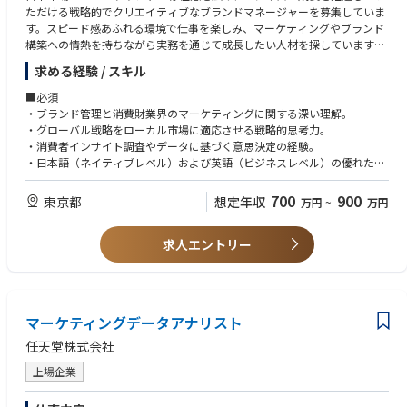
ただける戦略的でクリエイティブなブランドマネージャーを募集していま
まずは1カテゴリから担当し、徐々に担当範囲を広げていただけます。
す。スピード感あふれる環境で仕事を楽しみ、マーケティングやブランド
・ITインフラ領域：ネットワーク、セキュリティ、クラウド基盤
構築への情熱を持ちながら実務を通じて成長したい人材を探しています。
・アプリケーション領域：Natic（ERP／BPM）
採用後は、ブランドマネージャーとして、ブランド開発やマーケティング
・ワークプレイス（Zoom／Asana 等）
求める経験 / スキル
戦略・企画開発をリードし、米国のインターナショナルマーケティングチ
・データ＆AI領域：neo AI（生成AI）、Azure OpenAI、Databricks。Dom
ームと連携し、ブランドの成功を担います。このポジションでは、企業と
■必須
o など。
ともに成長して日本市場での強力なビジネス基盤を築きつつ、グローバル
・ブランド管理と消費財業界のマーケティングに関する深い理解。
ネットワークの資産や知識を活用することができます。
・グローバル戦略をローカル市場に適応させる戦略的思考力。
■ポジションの魅力
・消費者インサイト調査やデータに基づく意思決定の経験。
・得意な技術カテゴリから無理なくスタートできます。
■役割と責任
・日本語（ネイティブレベル）および英語（ビジネスレベル）の優れたコ
・EBCという“最高の環境”で伝えることに集中でき、プレゼン力・ストー
・ブランド戦略の策定：グローバルブランド戦略を日本市場向けに適応さ
ミュニケーションスキル。
リーテリング・価値訴求が圧倒的に伸びます。
せ、日本の消費者に響くブランドポジショニングを構築する。
・新しいアイデアを実現するためのクリエイティブな思考。
700
900
・AI〜インフラ〜アプリまで幅広い知識を獲得できます。
東京都
想定年収
万円
~
万円
・マーケティング施策の実行：デジタル、SNS、店舗での消費者接点を活
・スピード感があり、起業家的でリソースが限られた環境での柔軟性。
・社内外で「STech Iの顔」として活躍できます。
用し、ブランドの価値を保ちながら顧客エンゲージメントを強化するマー
・計画立案およびプロジェクト管理能力。
・将来はPMM、プリセールスリード、外部エバンジェリストなど多様にキ
ケティングキャンペーンの設計と実行。
求人エントリー
ャリア展開が可能です。
・消費者インサイトの調査：社内の調査マネージャーと協力し、消費者ト
■歓迎
レンドや嗜好、行動を深く理解し、それらのデータを活用して具体的なマ
・デジタルマーケティングの経験がある方。
■参考URL
ーケティング戦略に変換する。
・製品開発をアイデア段階からプロジェクト管理まで経験している方。
・マーケティングを「経営の推進力」に。ブランドマーケティング推進
・クロスファンクショナルなリーダーシップ：営業、オペレーション、R&
・消費者インサイトやデータ分析の経験を持つ市場リサーチャー
室、挑戦の現在地。マーケター仲間を積極採用！
マーケティングデータアナリスト
D、グローバルプロジェクトチームなどと密に連携し、マーケティング目
https://stech-eye.brandmedia.i-myrefer.jp/media/detail/3773
標とビジネス戦略の整合性を確保する。
任天堂株式会社
・「マーケティングを経営の推進力に変える」BM推進室の業務をメンバ
・コミュニケーションとクリエイティブ管理：プロモーション代理店と協
ー3名が語る
力して消費者向けコミュニケーションやプロモーション施策を実施する。
上場企業
https://statics.teams.cdn.office.net/evergreen-assets/safelinks/2/atp-safeli
・ブランド管理：主要なKPIを追跡し、マーケティング計画や活動を評価
nks.html
する。