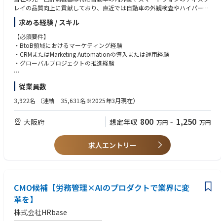
レイの品質向上に貢献しており、直近では自動車の外観検査やハイパース
ペクトルイメージング（HSI）などの新しい分野にも進出しています。
求める経験 / スキル
ドイツ、アメリカ、スペイン、フィンランドに開発拠点、ヨーロッパ、ア
メリカ、中国、韓国、シンガポールに販売会社を有し、グローバルにビジ
【必須要件】
ネス展開しています。
・BtoB領域におけるマーケティング経験
・CRMまたはMarketing Automationの導入または運用経験
【解決したい課題】
・グローバルプロジェクトの推進経験
・データドリブンな意思決定・マーケティングの未成熟
・グローバルでのマーケティング戦略・KPI・オペレーションの不統一
【歓迎要件】
従業員数
・CRM／MA未整備によるリード管理・活用の非効率
・製造業・産業機器ビジネスでのマーケティング経験
・地域ごとに分断されたマーケティング・顧客データの統合
・Salesforce／Marketo／HubSpot等の導入経験
3,922名
（連結 35,631名※2025年3月現在）
・マーケティングと営業の連携不足（リード連携・可視化不足）
・マーケティング組織の立上げまたは改革経験
・データ分析／BIツール活用経験
800
1,250
大阪府
想定年収
万円
~
万円
【業務内容】
・SFA／ERP連携の知見
マーケティングCoEの立上げおよび運営（ガバナンス・KPI設計・標準
・海外勤務またはグローバルチーム経験
化）
・チームマネジメント経験
求人エントリー
グローバルCRMおよびMarketing Automation導入プロジェクトのリード
マーケティング戦略の策定と実行（リード創出・育成）
【求める人物像】
顧客データ活用によるマーケティング高度化（分析・施策改善）
・戦略策定と実行の両方をリードできる方
営業部門との連携によるプロセス最適化（SFA連携など）
・不確実性の高い環境でも自ら課題設定し推進できる方
グローバル各拠点との調整・展開推進
CMO候補【労務管理×AIのプロダクトで業界に変
・ステークホルダーを巻き込みながら変革を推進できる方
プロジェクト／チームマネジメント
・グローバル環境でのコミュニケーションを楽しめる方
革を】
・データを基に論理的に意思決定できる方
株式会社HRbase
【ポジションの魅力】
・事業成長にコミットできる強い当事者意識を持つ方
グローバル横断でマーケティング変革をリードできる高い裁量