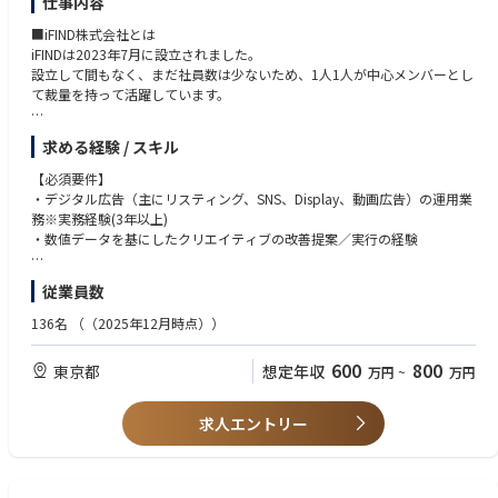
仕事内容
ゲット、トーン＆マナー）の再定義とガイドライン策定
・社内外のステークホルダー（事業部、開発、営業、代理店など）を含む
■iFIND株式会社とは
プロジェクトのリード
iFINDは2023年7月に設立されました。
・チームメンバー（複数名）のマネジメント、育成、評価
設立して間もなく、まだ社員数は少ないため、1人1人が中心メンバーとし
・ブランドコミュニケーションを含むIMCプランニングへのアドバイザリ
て裁量を持って活躍しています。
ー参画
・ブランディングの効果（認知度、ブランドイメージ、ROI等）の可視化
当社はアイリスオーヤマ社と連携をし、アイリスオーヤマ社のDX化を主軸
とPDCAサイクルの構築
求める経験 / スキル
とした【データマーケティング事業】、【プロモーション・マーケティン
グ事業】を担っています。
【必須要件】
現在、アイリスオーヤマ社として注力している事業は食品、日用品、ペッ
・デジタル広告（主にリスティング、SNS、Display、動画広告）の運用業
ト用品、家電製品などになります。
iFINDは、創業期のスタートアップな雰囲気を持ちつつも、大手製造業をフ
務※実務経験(3年以上)
ィールドとしたサービス開発ができる、ベンチャーと大企業の双方の良さ
・数値データを基にしたクリエイティブの改善提案／実行の経験
■BtoB事業について
を、兼ね備えています。
日本における労働力不足を解決するため、2020年にロボティクス事業に参
【歓迎要件】
入し、サービスロボットの累計導入社数は7,000社を超え※2、業務用清掃
従業員数
意見を挙げれば自分が好きなテーマに挑戦できる風土があり、個人のチャ
※いずれか一つでも経験あれば尚良
ロボットにおけるベンダーシェアは2023年から2年連続で1位※3を達成し
レンジが会社の成長に直結する環境があります。
・SEO/CRO領域の運用業務※実務経験（3年以上）
136名
（（2025年12月時点））
ています。また2025年10月には、ソフトウェアとハードウェアの双方を
社長も経営層もアイリスオーヤマと同じですので母体も安心していただけ
・自社ECサイト、各プラットフォーマーECサイト、実店舗など複数の販
完全内製したDX清掃ロボット「JILBY（ジルビー）」を発表し、ロボット
ます。
売チャネルにまたがるUpper領域施策の評価・運用改善経験
メーカーベンダーとしての自立を進めています。さらなる事業成長に向け
600
800
東京都
想定年収
万円
~
万円
（※アイリスオーヤマからの受託や代理店業務（ハウスエージェンシー）
・ROIを改善し続けていく統合的なPDCAのリード
て、清掃にとどまらない労働力不足の解決に向けた幅広いサービスの展開
は行っておりません。
・デジタル広告の運用チーム、またはWebサービスのマーケティング部門
を目指しています。
あくまでもアイリスオーヤマ社と並列の立場で広告プロモーション領域に
のマネジメント経験
求人エントリー
※BtoBもBtoCも携わることができます。
おいて全権限をもっております。）
・ブランド領域とダイレクト領域を横断する施策の広告運用経験
・運用型広告の効果改善コンサルティング経験
また、育児休暇などの制度もあり、家庭を持つ人をはじめとして働きやす
・クリエイティブ／LPのディレクション経験
い環境が整えられられています。