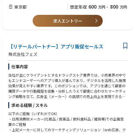
ます。
ど）
ロボットにおけるベンダーシェアは2023年から2年連続で1位※3を達成し
600
800
東京都
想定年収
万円
~
万円
（※アイリスオーヤマからの受託や代理店業務（ハウスエージェンシー）
・デジタル広告の運用チーム、またはWebサービスのマーケティング部門
ています。また2025年10月には、ソフトウェアとハードウェアの双方を
は行っておりません。
のマネジメント経験
完全内製したDX清掃ロボット「JILBY（ジルビー）」を発表し、ロボット
あくまでもアイリスオーヤマ社と並列の立場で広告プロモーション領域に
・ブランド領域とダイレクト領域を横断する施策の広告運用経験
求人エントリー
メーカーベンダーとしての自立を進めています。さらなる事業成長に向け
おいて全権限をもっております。）
・運用型広告の効果改善コンサルティング経験
て、清掃にとどまらない労働力不足の解決に向けた幅広いサービスの展開
・クリエイティブ／LPのディレクション経験
を目指しています。
また、育児休暇などの制度もあり、家庭を持つ人をはじめとして働きやす
・ビジネス上のKGIから広告運用KPIを設計した経験、広告によるビジネス
※BtoBもBtoCも携わることができます。
い環境が整えられられています。
への貢献効果を可視化した経験
【リテールパートナー】アプリ販促セールス
・オフライン施策の立案、実行経験
株式会社フェズ
■業務内容
【求める人物像】
・アイリスオーヤマの商品/サービスごとに、事業としてのシナリオ策定
・コミュニケーションをとることが好きな方
仕事内容
と収益も含む計画への落とし込み（事業計画の策定、KGIに基づくマーケ
・好奇心を持ち、新しい分野に目標を持ちチャレンジできる方
ティングKPI・メディアKPIの設計など）
・ご自身のアイデアを積極的に発信し、リーダーシップを発揮できる方
当社が主にクライアントとするドラッグストア業界では、小売業界の中で
・マーケティング戦略の立案（市場分析・ターゲット設計・カスタマージ
・自社商品のマーケティングに携わってみたい方
もエンドユーザーへのアプリ導入が進んでおり、デジタルを活用した施策
ャーニーマップ設計など）
効果が見えやすい業界です。このポジションでは、アプリを通じて顧客の
・戦略に基づくプロモーションの設計（打ち手の全体設計）
購買データや行動履歴を収集・分析したうえで顧客に合わせたマーケティ
・代理店ディレクションが伴う商品プロモーションの全体設計・施策立
ング戦略を立て、広告主（メーカー）の店頭での売上向上を実現できる販
案・実行・分析
促支援サービスを提供します。
・施策実施結果の分析及び改善施策の立案・実行
求める経験 / スキル
・マーケティング関連領域業務を通じたチームメンバーへの指導・育成
【具体的な仕事内容】
以下のご経験（いずれかでOK）
・キャンペーン／広告方針の戦略立案と推進
・各商品の購買促進施策の企画立案
・日用消費財メーカー(化粧品 / 医薬品 / 飲料食料品 / 雑貨等)での企画営
・小売企業のアプリ上における販促施策の企画立案
業のご経験
現在、アイリスオーヤマ社として注力している事業は食品、日用品、ペッ
・上記のための購買データ / 顧客データ等の分析
・上記メーカーに対してのマーケティングソリューション（web広告、ク
ト用品、家電製品などになります。