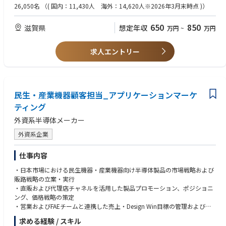
られるようになり、個別対応や手戻りが減ることで、日本市場での展開が
をしてきた経験
26,050名
（( 国内：11,430人 海外：14,620人※2026年3月末時点 )）
より効率的かつ再現性のある形で進む状態を目指します。
◆必須条件【スキル】
◆使用する開発言語・ソフト・装置/機器等
英語での業務コミュニケーション力（読み書き・会話）
650
850
滋賀県
想定年収
万円
~
万円
Microsoft Office（Excel、PowerPoint、Word）を中心に、プロダクトマ
※流暢さよりも、海外チームと仕様確認、課題共有、優先順位調整、改善
ーケティング資料や社内外向けドキュメントを作成・管理します。
要望、対応方針のすり合わせができるレベルを想定しています。
社内の情報共有ツールや製品情報管理システム、必要に応じてロボット商
ロボット・機械・FA機器などの技術内容を理解し、営業・顧客・開発・サ
求人エントリー
品の技術資料なども活用します。
ービスに対して、分かりやすく説明・議論できる技術理解力
◆この仕事の魅力
製品やシステムの仕様、構成、制約条件を把握し、安全、品質、コスト、
製品戦略と市場展開の両面から、ロボット商品のプロダクトマーケティン
保守性、サポート負荷、収益性を踏まえて、現実的な対応方針に落とし込
グに関われるポジションです。
める力
単なる資料作成ではなく、市場の声をもとに製品の見せ方や使われ方を設
民生・産業機器顧客担当_アプリケーションマーケ
顧客要望をそのまま受けるのではなく、事業として成立する用途・適用条
計し、顧客現場やパートナーと連携しながら、実際に売れる形・使われる
件・対応範囲を整理し、関係者と合意形成できるコミュニケーション力
ティング
形として事業に反映していける点が魅力です。
◆歓迎条件
外資系半導体メーカー
◆業界動向と自社事業の特徴
海外メーカー／海外拠点との業務経験
製造業や物流業を中心に、省人化・自動化ニーズの高まりを背景に、工場
設計・開発、アプリケーションエンジニアリングなど技術寄りの実務経験
外資系企業
や倉庫内の自動化が加速しています。AMRやCobotは、レイアウト変更や
プロダクトマーケティング、販促企画、事業企画、市場開拓などの経験
工程変更に柔軟に対応できる手段として導入が拡大しています。
新製品立ち上げ、仕様策定、市場展開のいずれかに関わった経験
仕事内容
オムロンは、センサ・制御・安全といったオートメーション分野の強みと
◆歓迎する人物像
ロボットを組み合わせ、製品単体にとどまらずシステム全体を含めた提案
ロボット商品や技術に関心を持ち、製品と市場の両方を意識して仕事を進
・日本市場における民生機器・産業機器向け半導体製品の市場戦略および
で、日本市場での事業展開を進めています。
めたい方
販路戦略の立案・実行
◆部・チームの業務概要
現場や市場の声をもとに、「どう伝えるか」「どう使われるか」を考え、
・直販および代理店チャネルを活用した製品プロモーション、ポジショニ
ロボット営業推進部は、日本市場におけるロボット商品のプロダクトマー
形にすることにやりがいを感じる方
ング、価格戦略の策定
ケティングと市場展開を担う部門です。営業・サービス・開発・グローバ
関係者とコミュニケーションを取りながら、前向きに物事を進められる方
・営業およびFAEチームと連携した売上・Design Win目標の管理および達
ルチームと連携しながら、製品の価値訴求や提案の方向性を設計し、市場
成
に届ける役割を担っています。
求める経験 / スキル
・顧客要求や市場動向を分析し、新製品のポジショニング、価格設定、ロ