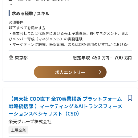
■詳細
求める経験 / スキル
・年次・月次等の売上予算管理、事業KPIの設計および予実分析を通じた
本質的な課題抽出と成長シナリオの策定
必須要件
・特集やキャンペーン、新規商品プロモーションの企画・実行・効果検証
以下すべてを満たす方
・メール、アプリ、MAツール等を活用した顧客体験（CX）向上およびCR
・事業会社または代理店における売上予算管理、KPIマネジメント、およ
M施策の最適化
びメンバー育成（マネジメント）の実務経験
・チームメンバー（マーケター）の育成、目標設定、評価、業務ディレク
・マーケティング施策、販促企画、またはCRM運用のいずれかにおける主
ション
導経験
・GA4やBIツール等を用いたデータ分析に基づき、課題抽出から施策立
450
700
東京都
想定年収
万円
~
万円
案・実行・改善（PDCA）まで一気通貫で推進した経験
求人エントリー
歓迎要件
・自社ECサイトまたはBtoB ECサイトの運営・マーケティング経験
・MAツールを活用したシナリオ設計・One to Oneマーケティング経験
・食品、製菓・製パン業界への興味関心
【楽天社 COO直下 全70事業横断 プラットフォーム
戦略統括部 】マーケティング＆AIトランスフォーメ
ーションスペシャリスト（CSD）
楽天グループ株式会社
上場企業