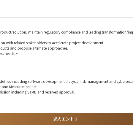
w product/solution, maintain regulatory compliance and leading transformation/imp
sion with related stakeholders to accelerate project development.
products and propose alternate approaches.
ess needs.
e working relationship.
ument and reimbursement document.
ew.
lines including software development lifecycle, risk management and cybersecuri
t and Measurement act.
bmission including SaMD and received approval.
sponsibilities.
e (Master's preferred)
求人エントリー