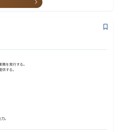
業務を実行する。
提供する。
能力。
ション能力。部門横断で連携し、多様なステークホルダーをマネジメン