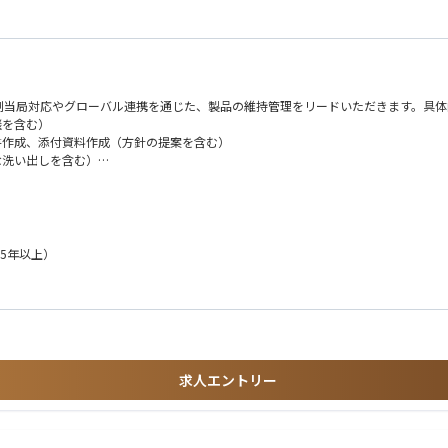
制当局対応やグローバル連携を通じた、製品の維持管理をリードいただきます。具体
談を含む）
書作成、添付資料作成（方針の提案を含む）
な洗い出しを含む）
）
5年以上）
新医療機器も含め、革新的なデバイスを
コミュニケーション
とができます。
には他部署と連携し
けでなく、薬事としての総合力を養える環境です。
求人エントリー
りがいがあります。