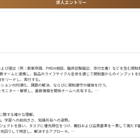
求人エントリー
よび提出（例：新薬申請、PMDA相談、臨床試験届出、添付文書）などを含む規制
部門横断チームと連携し、製品のライフサイクル全体を通じて規制面からのインプットを
略をリードし、実行する。
ケーションの円滑化、課題の解決、ならびに規制遵守の確保を行う。
をモニター・解釈し、最新情報を関係チームへ共有する。
スの開発・維持を支援する。
び規制業務の卓越性（regulatory excellence）を促進する。
び手順に関する確かな理解。
連携。学習への前向きさ、知識共有への姿勢。
複数のプロジェクトを扱い、タスクに優先順位をつけ、期日および品質基準を一貫して満たす
的かつ先回りして特定し、解決するアプローチ。
頭・書面でのコミュニケーション能力、および英語でのビジネスレベルのコミュニケー