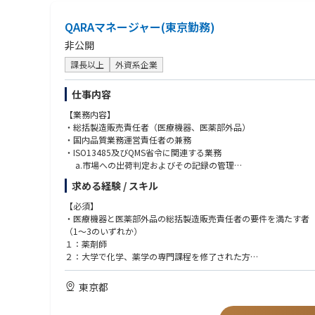
QARAマネージャー(東京勤務)
非公開
課長以上
外資系企業
仕事内容
【業務内容】
・総括製造販売責任者（医療機器、医薬部外品）
・国内品質業務運営責任者の兼務
・ISO13485及びQMS省令に関連する業務
a.市場への出荷判定およびその記録の管理
b.最終製品の保管場所の管理
求める経験 / スキル
c.薬機法で定める品質の合意文書の管理・更新
d.不適合品の取り扱い全般、回収対応
【必須】
e.品質管理に必要な監査の対応（内部と外部）
・医療機器と医薬部外品の総括製造販売責任者の要件を満たす者
f.SOPその他文書・記録の管理と維持
（1～3のいずれか）
１：薬剤師
・QARA（品質保証・薬事）部門のマネジメント（現在は部下1名
２：大学で化学、薬学の専門課程を修了された方
・ラベリングのデータ管理とチェック
３：医療機器・医薬品・再生医療製品の製販実務経験5年で、その
・返品の再出荷判定
東京都
・製品廃止手続き
・同梱資材の調達管理