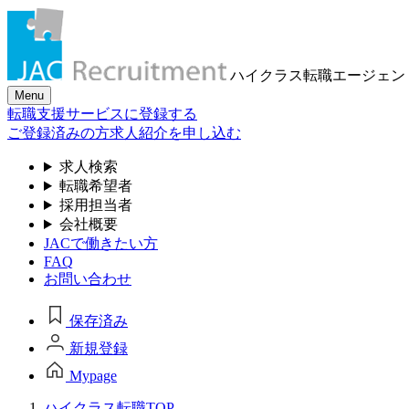
ハイクラス転職
エージェン
Menu
転職支援サービスに登録する
ご登録済みの方
求人紹介を申し込む
求人検索
転職希望者
採用担当者
会社概要
JACで働きたい方
FAQ
お問い合わせ
保存済み
新規登録
Mypage
ハイクラス転職TOP