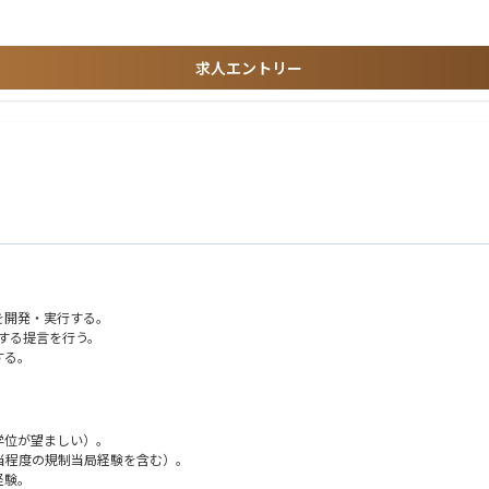
細部への卓越した注意力に加え、規制枠組みおよび業界要件への深い理解
求人エントリー
を開発・実行する。
ムに関する提言を行う。
する。
tions）および定常的な規制関連のやり取りをリードする。
を準備する。
学位が望ましい）。
確実にする。
相当程度の規制当局経験を含む）。
経験。