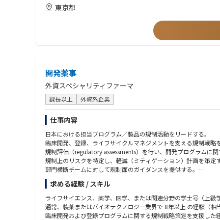
トしてきた実績。
東京都
コンプライアンス志向（Compliance Orientation）：
開発薬事
外資スペシャリティファーマ
課長以上
外資系企業
仕事内容
日本における担当プログラム／製品の規制活動をリードする。
臨床開発、登録、ライフサイクルマネジメントを支える規制戦略
規制評価（regulatory assessments）を行い、開発プログラ
規制上のリスクを特定し、軽減（ミティゲーション）計画を策定
部門横断チームに対して規制面のガイダンスを提供する。
適切なマネジメントの支援のもとで、PMDAとの相談（consulta
求める経験 / スキル
ブリーフィングパッケージ、会議資料、当局からの照会への回答
J-NDAの提出、ならびに承認後活動をリードまたは支援する。
ライフサイエンス、薬学、医学、または関連分野の学士号（上級
日本の規制要件が、グローバルの開発計画と整合していることを
通常、製薬またはバイオテクノロジー業界で 8年以上 の経験（
臨床開発および登録プログラムに関する規制戦略策定を支援した