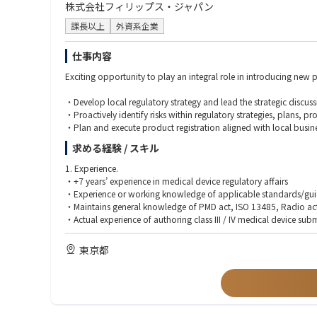
株式会社フィリップス・ジャパン
課長以上
外資系企業
仕事内容
Exciting opportunity to play an integral role in introducing ne
・Develop local regulatory strategy and lead the strategic discus
・Proactively identify risks within regulatory strategies, plans, 
・Plan and execute product registration aligned with local busin
・Maintain current registration approvals accordingly.
求める経験 / スキル
・Manage interactions with MHLW/PMDA and maintain a productiv
・Review/Author product registration document, QMS/FMR doc
1. Experience.
・Proceed regulatory assessment and promotional material revi
・+7 years’ experience in medical device regulatory affairs
・Supervise RA administration activities.
・Experience or working knowledge of applicable standards/guide
・Lead various transformation/improvement activities.
・Maintains general knowledge of PMD act, ISO 13485, Radio ac
・Actual experience of authoring class III / IV medical device su
2. Skills.
東京都
・Self-motivated and able to prioritize to handle multiple tasks/re
・Bachelor of Science Degree in a regulatory or technical disciplin
・Fluent in Japanese and English