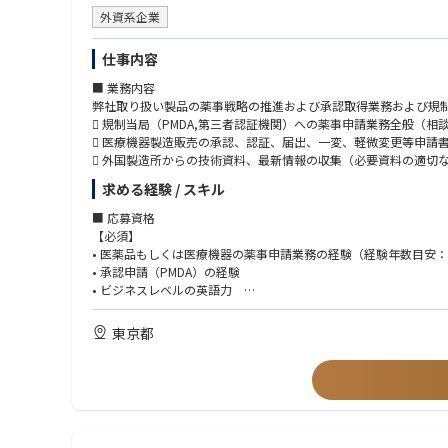
外資系企業
仕事内容
■ 業務内容
弊社取り扱い製品の薬事戦略の推進および承認取得業務および規
 規制当局（PMDA,第三者認証機関）への薬事申請業務全般（相
 医療機器製造販売の承認、認証、届出、一変、軽微変更等申請
 外国製造所からの技術資料、最新情報の収集（必要資料の適切
 規制当局との渉外交渉、指摘事項への対応（方針の提案を含む
求める経験 / スキル
 添付文書（案）作成
 QMS対応、MDSAP対応
■ 応募資格
 保険適用希望書作成
【必須】
ーーーーーーーーーーーーーーーーーーーー
• 医薬品もしくは医療機器の薬事申請業務の経験（経験年数目安：
■ この仕事・当社の魅力
• 承認申請（PMDA）の経験
 新規薬事申請のパイプラインが豊富
• ビジネスレベルの英語力
米国本社が開発した医療機器のうち、日本国内導入率は約50%。
∟メールやチャット、文書作成等によるグローバルとの日常的な
これから日本へ上陸させるフェーズで、新規承認申請に携わるこ
∟Web会議やミーティングに対する抵抗感がない方
東京都
 導入からライフサイクル管理まで一貫して携われる
【歓迎】
申請だけでなく、一部変更申請、保険申請、QMS、再審査、さら
• 理系のバックグラウンド（工学、生物、化学、薬学、医学等）
製品のライフサイクル全般に関わることができ、特定プロセスだ
• 血管系のクラスIII, IVの承認申請の経験
 この規模だからこそ得られる裁量とスピード
• 改良区分以上の承認申請の経験
少数精鋭の組織だからこそ、一人ひとりの役割と存在感が大きく
• 英語を用いた交渉、調整の経験
自らの考えや戦略を持って、プロジェクトを主導・推進できるや
• 保険申請（C区分）の経験