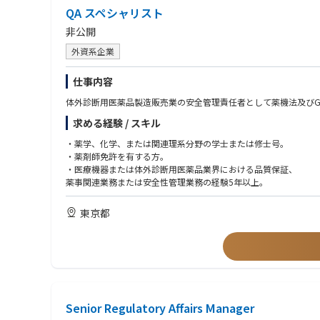
QA スペシャリスト
非公開
外資系企業
仕事内容
体外診断用医薬品製造販売業の安全管理責任者として薬機法及びG
求める経験 / スキル
・薬学、化学、または関連理系分野の学士または修士号。
・薬剤師免許を有する方。
・医療機器または体外診断用医薬品業界における品質保証、
薬事関連業務または安全性管理業務の経験5年以上。
東京都
Senior Regulatory Affairs Manager