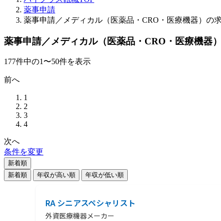
薬事申請
薬事申請／メディカル（医薬品・CRO・医療機器）の
薬事申請／メディカル（医薬品・CRO・医療機器
177
件
中の
1
〜
50
件を表示
前へ
1
2
3
4
次へ
条件を変更
新着順
新着順
年収が高い順
年収が低い順
RA シニアスペシャリスト
外資医療機器メーカー