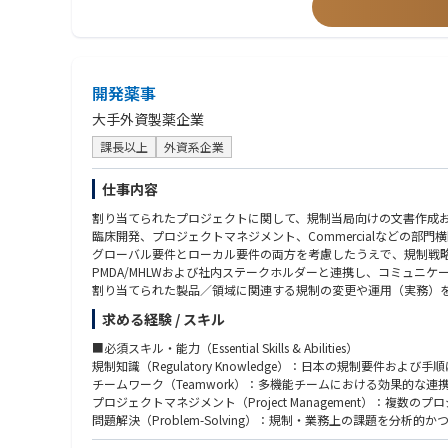
・海外との品質に関する窓口業務
・業許可の管理（海外及び国内）
・業界及び行政からの調査対応
・法定ラベルのデータ管理
・SDSの作成、管理
開発薬事
・毒劇物取扱責任者
・品質管理に関する教育訓練
大手外資製薬企業
・海外品質部門とのコミュニケーション（英文の資料作成含む）
・その他状況に応じて上記に付随する業務
課長以上
外資系企業
仕事内容
割り当てられたプロジェクトに関して、規制当局向けの文書作成お
臨床開発、プロジェクトマネジメント、Commercialなどの
グローバル要件とローカル要件の両方を考慮したうえで、規制戦
PMDA/MHLWおよび社内ステークホルダーと連携し、コミュニ
割り当てられた製品／領域に関連する規制の変更や運用（実務）
必要に応じて、規制SOP（標準手順書）およびベストプラクティ
求める経験 / スキル
必要に応じて、部門内または部門横断の取り組みに参画し、業務の効率化およ
■必須スキル・能力（Essential Skills & Abilities）
規制知識（Regulatory Knowledge）：日本の規制要件およ
チームワーク（Teamwork）：多機能チームにおける効果的な
プロジェクトマネジメント（Project Management）：
問題解決（Problem-Solving）：規制・業務上の課題を分析
コミュニケーション（Communication）：日本語での口