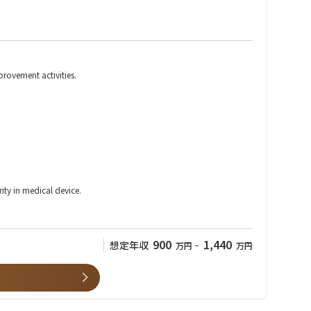
rovement activities.
ty in medical device.
900
1,440
想定年収
万円
~
万円