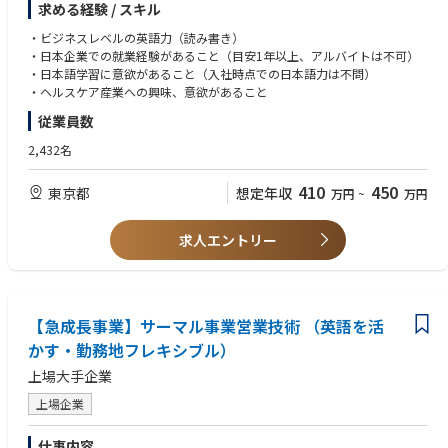
求める経験 / スキル
・ドキュメント翻訳・内容確認等
②上記に付随する事務サポート業務
・ビジネスレベルの英語力（読み書き）
・日本企業での就業経験があること（目安1年以上、アルバイトは不可）
・日本語学習に意欲があること（入社時点での日本語力は不問）
・ヘルスケア産業への興味、意欲があること
従業員数
2,432名
410
450
東京都
想定年収
万円
~
万円
求人エントリー
【急成長事業】サーマル事業営業技術 （英語を活
かす・勤務地フレキシブル）
上場大手企業
上場企業
仕事内容