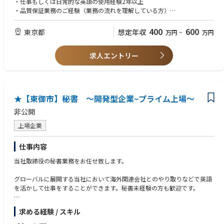
・仕事もしくは日常的な英語の使用経験2年以上
・品質保証業務のご経験（業務の流れを理解している方）
慣れてきたら在宅勤務、フレックス勤務などライフスタイルに合わせて働
くことができます。
歓迎要件
400
600
東京都
想定年収
万円
~
万円
※海外メーカーとのWeb会議は朝または夜に実施することが多く、深夜ま
・医療機器関連会社での品質保証業務の経験
でかかることは基本的にありません。
求人エントリー
求める人物像
魅力
・営利目的ではなく、優良な医療を届けるための医療機器ビジネスに関わ
現在、医療業界向け機器、一般消費者向け美容家電への事業展開を強化し
りたい方
ております。
・製品・サービスの医療マーケティング戦略構築を楽しめる方
拡大が見込める皮膚科への強化に加え、新規事業として歯科医向けの部署
・柔軟性のある方
★【東御市】秘書 ～開発型企業~プライム上場～
も立ち上げ、事業拡大を進めております。
・周りを巻き込んだコミュニケーションが得意な方
・チームや他部門と協力しながら目的を達成できる方
非公開
教育制度・研修
・ゴールに対して、最適解を一緒に考えていける方
自社製品についてのE-Learning、テキスト教材あり
上場企業
OJT中心
仕事内容
当社取締役の秘書業務をお任せ致します。
グローバルに展開する当社において海外関連会社とのやり取りなどで英語
を活かして仕事をすることができます。秘書未経験の方も歓迎です。
<具体的な業務内容>
求める経験 / スキル
来客対応、スケジュール管理、文書・資料作成、部門間調整、英文通訳、
その他庶務。コーポレート部門（環境推進部署）における、社内調整なら