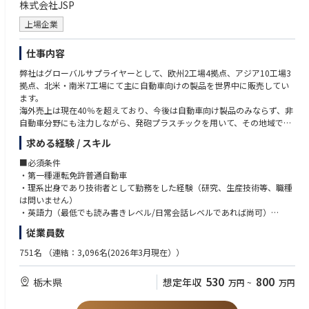
株式会社JSP
を背景に急伸している成長事業。
現在とこれからの顧客のニーズに応え信頼関係を構築していくために
上場企業
も、通訳を介さない円滑なコミュニケーションを
リードするための重要な部分を担っていただくことが本ポジションのミ
仕事内容
ッションとなります。
・新規プロジェクトの設計提案を、オンライン会議の場で顧客に英語
弊社はグローバルサプライヤーとして、欧州2工場4拠点、アジア10工場3
でプレゼンし、議論する。
拠点、北米・南米7工場にて主に自動車向けの製品を世界中に販売してい
・技術情報含むプレゼン資料は技術部隊が作成。その内容を把握し、
ます。
擦り合わせ、改善依頼をし、顧客との
海外売上は現在40％を超えており、今後は自動車向け製品のみならず、非
会議の最前線で主体的に打合せを行う。
自動車分野にも注力しながら、発砲プラスチックを用いて、その地域で需
・クライアントと同社における技術的窓口として円滑にコミュニケー
要のある製品を世界中に展開する予定です。
求める経験 / スキル
ションをつないでいただく重要なポジション
海外拠点と日本本社の連携強化のため、弊社のグローバル事業部では、技
■必須条件
■所属組織の魅力・やりがいや難しさ
術面・管理面からサポートを行っています。グローバル事業部 事業統括
・第一種運転免許普通自動車
・現代の世界をリードしている企業と直接仕事が出来る事。
部は推進Gと管理Ｇが分かれており、管理Ｇは主に海外現法人の経営管
・理系出身であり技術者として勤務をした経験（研究、生産技術等、職種
・成長事業に参画いただき、プロアクティブに業務を進めていただけ
理、リスク管理の強化を行っております。今回は推進Ｇにて、下記の様な
は問いません）
ます。
業務を行っていただける方を募集します。
・英語力（最低でも読み書きレベル/日常会話レベルであれば尚可）
・顧客は北米の超メジャーテック企業であり非常に優秀な方が多く、
求められるレベルが高い。
従業員数
●海外-国内間の技術情報の窓口
■歓迎
・変化の著しい電子部品業界のため、設計変更等の顧客依頼に対し
-海外プロジェクトの橋渡しと進捗管理
・海外赴任・出張の経験があり、海外の方と臆することなくコミュニケー
751名
（連結：3,096名(2026年3月現在））
て、スピード感ある対応が求められる。
-他国への技術移転のサポート
ションが取れる方
-国間技術依頼の管理
530
800
■キャリアのイメージ
栃木県
想定年収
万円
~
万円
-技術案件の国間問い合わせ
・今後、本ポジションは拡大の見込みであり、その先駆けとなって着
-海外特許管理支援
任いただきます。
-技術資料翻訳業務（英⇔日）