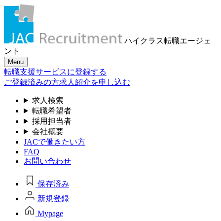
ハイクラス転職
エージェ
ント
Menu
転職支援サービスに登録する
ご登録済みの方
求人紹介を申し込む
求人検索
転職希望者
採用担当者
会社概要
JACで働きたい方
FAQ
お問い合わせ
保存済み
新規登録
Mypage