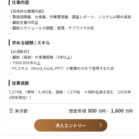
仕事内容
【具体的な業務内容】
・取扱説明書、仕様書、作業要領書、調査レポート、システムUI等の英訳
・翻訳文書の校正
・翻訳スケジュールの調整・管理、サプライヤ対応
【業務の魅力】
求める経験 / スキル
・エンジニアと協働しながら情報を発信し、翻訳を通して、海外拠点、お
客様との橋渡しを担う仕事です。
【必須条件】
・製品開発に関わる翻訳を数多く扱うため、最新の技術に触れる機会があ
・翻訳（英訳）の実務経験（3年以上）
ります。
・TOEIC850点以上
・文書作成のプロとして、技術部門から頼りにされる存在です。
・PCスキル（Word, Excel, PPT）※業務の大半で使用するため
【業務改善活動(PIM)に関わる業務全般】
【歓迎条件】
従業員数
・改善案アイデア出し・推進・実施
・ハイテク産業での翻訳経験
・毎月開催される他部署対戦で使用する資料の作成・発表
・製造業界での就業経験
7,379名
（単体：5,492名、連結：7,379名 ※契約社員を含む （2026年
・急な依頼でも対応できるガッツのある方
3月末現在））
【目標管理活動(MBO)に関わる業務全般】
(目標管理活動とは…企業活動の質を⾼めていくために、いくつかの⽬標を
【求める人物像】
800
1,600
東京都
想定年収
万円
~
万円
設定し全社で1年をかけて取り組む活動。
・どのような分野にも興味、関心を持ち、積極的に取り組める方
全社と部⾨毎のテーマをそれぞれ設け、定期的に達成度合いを測定)
・スピード感を持ってマルチタスクに対応できる方
・担当テーマについて達成状況の進捗確認
・エンジニアの意図を理解し、チームで協力して業務を進められるコミュ
求人エントリー
・他メンバーの取り組み意識を向上させる施策の企画推進
ニケーション能力がある方