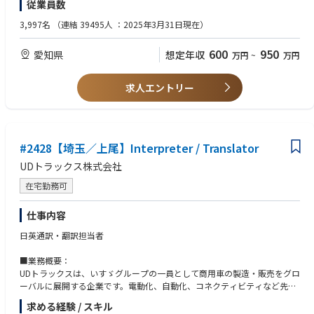
従業員数
●仕事の進め方
機械翻訳や生成AIを用いて翻訳を行います。
●必要な知識・経験・資格（MUST）
3,997名
（連結 39495人 ：2025年3月31日現在）
現地弁護士や社内の有識者の助けを得ながら、翻訳結果をチェックしま
知財部門若しくはそれに準ずる環境において、特許出願等の特許実務経験
す。
を有する方。
600
950
愛知県
想定年収
万円
~
万円
中国の開発者と中国の弁護士を交えて面談を行い、特許出願明細書を完成
中国語検定２級以上、HSK５級以上、または同等の中国語力を有する方。
させます。
実用英語検定2級以上、TOEIC 750点以上、または同等の英語力を有する
方。
求人エントリー
●組織ミッション
AIを活用した外国特許出願・権利化業務の品質向上と効率化
●求める知識・経験・資格（WANT）
中国特許法や日本特許法の基礎知識
●仕事の魅力、やりがい
生成AIを使った業務経験
本ポジションは、AIや最新の翻訳技術を活用し、グローバルな知的財産戦
#2428【埼玉／上尾】Interpreter / Translator
略を最前線で推進できる非常にチャレンジングな役割です。中国語・英語
●望ましい前職・現職の勤務先、業界
UDトラックス株式会社
を駆使し、現地弁護士や開発者と直接連携しながら、最先端の発明を世界
知的財産業界(企業の知的財産（知財）部門、特許事務所、特許庁や関連公
へ届けるための特許権利化業務に携われます。機械翻訳や生成AIの活用に
的機関等)
在宅勤務可
よる業務効率化だけでなく、専門性を活かした翻訳チェックや交渉を通じ
て、知財の品質向上にも貢献できます。 また、グループ会社の発明を世界
仕事内容
に広げるための知財活動体制の構築や、外国弁理士・弁護士とのやりとり
を通じて、国際的な法令・制度の理解を深めることができます。知財のプ
日英通訳・翻訳担当者
ロフェッショナルとしてグローバルに活躍できる環境が整っており、自ら
の専門性・語学力を活かしながら、会社の技術力・競争力を支えるやりが
■業務概要：
いのあるポジションです。
UDトラックスは、いすゞグループの一員として商用車の製造・販売をグロ
ーバルに展開する企業です。電動化、自動化、コネクティビティなど先進
技術領域において事業を拡大しており、グローバルなコミュニケーション
求める経験 / スキル
の重要性が高まっています。