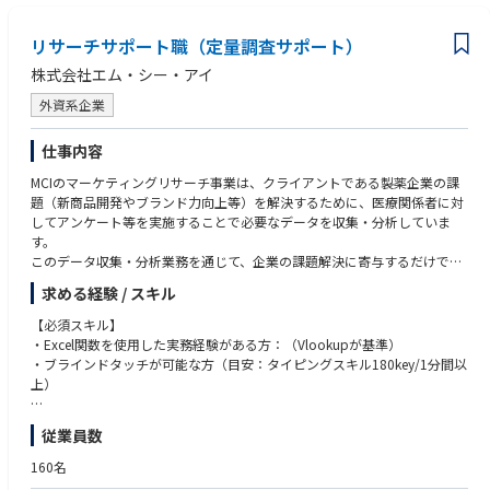
【勤務形態】
原則出社勤務にて就業いただきます。
関連情報は弊社HPをご参照ください。https://www.disco.co.jp/recruit/inf
リサーチサポート職（定量調査サポート）
ormation/measures/
株式会社エム・シー・アイ
【企業説明動画】
外資系企業
https://www.youtube.com/watch?v=3C6qOqjDBMo
仕事内容
MCIのマーケティングリサーチ事業は、クライアントである製薬企業の課
題（新商品開発やブランド力向上等）を解決するために、医療関係者に対
してアンケート等を実施することで必要なデータを収集・分析していま
す。
このデータ収集・分析業務を通じて、企業の課題解決に寄与するだけでな
く、エンドユーザーである患者さんの生活の質の向上に役立っています。
求める経験 / スキル
その中で「リサーチサポート職（定量調査サポート）」は、データ集計業
【必須スキル】
務、レポート・プレゼン資料（集計結果をパワーポイントでグラフ化）を
・Excel関数を使用した実務経験がある方：（Vlookupが基準）
中心に担当いただきます。
・ブラインドタッチが可能な方（目安：タイピングスキル180key/1分間以
上）
＜業務内容＞
■回答結果のデータ集計・分析
【必須要件】
従業員数
■レポーティング資料作成
・マーケティングリサーチ・データ分析に強い興味関心がある。
■その他、業務改善やコンサルタントのサポート業務等、関連業務
・成長企業において、環境の変化とともに自らも積極的に変化していく事
160名
を楽しいと感じることができる。