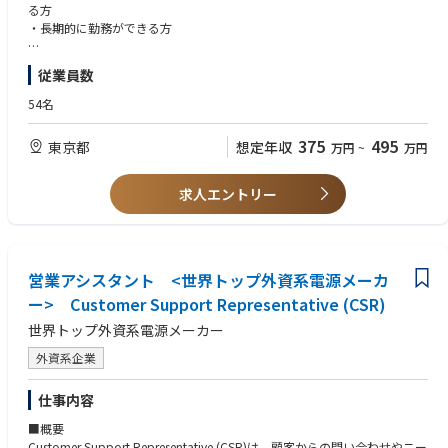
ーや先進技術の導入にも積極的に取り組んでいます。
る方
・⾧期的に勤務ができる方
■魅力：
・先端技術商品を顧客に提案している専門商社で未経験からキャリア形成
【必須要件】
従業員数
が可能!
・ネイティブレベルの中国語
・大手顧客との取引が多く、経営基盤も安定しているため⾧期的に働くこ
・ネイティブレベルの日本語
54名
とができます!
・PCの基本操作スキル
・健康優良企業「銀の認定」取得企業、経済産業省2026健康経営優良法人
・社会人経験
375
495
東京都
想定年収
万円
~
万円
認定取得
・1957年創業以来の堅実経営
【歓迎要件】
・台湾・中国本土に知見のある方
求人エントリー
・技術的内容を理解のできる方（理解する意欲のある方）
■仕事内容：
台湾および中国のサプライヤーと中国語でコミュニケーションを取り、社
※英語力は問いません。
内の営業部門と連携しながら業務を推進して頂くポジションです。
※商材・業界の経験は問いません。未経験歓迎ポジションです。
営業アシスタント <世界トップ外資系電源メーカ
1. 海外サプライヤー管理・見積精査と仕入先の開拓（台湾、中国）
ー> Customer Support Representative (CSR)
営業部門からの依頼に基づく、海外仕入先への見積り依頼および価格交
世界トップ外資系電源メーカー
渉。
原価妥当性の検証と、社内（営業部門）への見積回答。
外資系企業
2. 技術的営業サポート・販促資料作成
仕事内容
営業担当と同行し、顧客への製品説明・技術的なプレゼンテーションを実
施。
■概要
顧客ニーズに合わせた製品紹介資料や技術資料の作成サポート。
Customer Support Representative (CSR)は、顧客からの問い合わせやニー