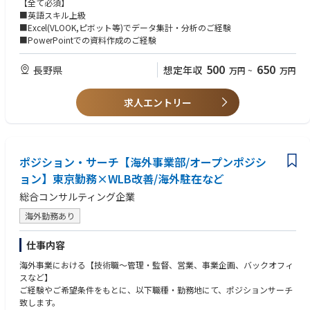
【全て必須】
びに資料作成（PowerPointとExcel）をお任せします。
■英語スキル上級
■Excel(VLOOK,ピボット等)でデータ集計・分析のご経験
【中途採用者が活躍できる環境】社員の約半数は中途入社。そのため受け
■PowerPointでの資料作成のご経験
入れ体制は万全で、サービス残業もなし。風通しの良さ、福利厚生面も含
め社員の働きやすさを追求しています。
500
650
長野県
想定年収
万円
~
万円
求人エントリー
ポジション・サーチ【海外事業部/オープンポジシ
ョン】東京勤務×WLB改善/海外駐在など
総合コンサルティング企業
海外勤務あり
仕事内容
海外事業における【技術職～管理・監督、営業、事業企画、バックオフィ
スなど】
ご経験やご希望条件をもとに、以下職種・勤務地にて、ポジションサーチ
致します。