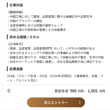
社外：サプライヤ、Volvo
仕事内容
【職務詳細】
■当社について：
・中国工場に対して調達、品質管理に関する納期交渉や品質交渉
当社は、埼玉県上尾市に本社を置く国際的な商用車ソリューション・プロ
・中国サプライヤーの開拓
バイダーです。オートメーション、エレクトロモビリティ、コネクティビ
・生産依頼時における図面の最終チェック
ティにおける高度なイノベーションを通じて、次世代のスマート・ロジス
・中国工場の不良率等の管理とその改善要求
ティクス・ソリューションに取り組んでいます。また、大型トラック、中
・在庫管理
型トラック、小型トラックを幅広く開発、製造、販売しており、世界 60
求める経験 / スキル
・日本人スタッフの中国工場や展示会等のアテンダントおよび通訳
カ国以上で事業を展開しています。私たちのトラックと社員は、日々、お
・調達、生産管理、品質管理、デリバリー業務
客様やビジネス・パートナーのために、さらなる努力を続けています。そ
【必須条件】
・中国製品規格から日本規格(JIS等)の認証取得業務
して当社は、 40 カ国の国籍を持つ8,000 人の社員で構成されていて、多
・調達、生産管理、品質管理部門において、いずれかの経験がある
・中国語の文章を日本国内向けへの翻訳、新規製作業務 等
様性と情熱をもって製品とサービスを提供しています。
・求められるタイミングで中国出張への準備および同行が可能
・図面を読む事ができ、中国工場に対して詳細な指示や要求、交渉が可能
・日本のマーケットや慣習に精通し、求める商品開発行為に順応できる
・日本語検定Ｎ1相当で日本人スタッフと意思疎通が取れる
従業員数
・中国語ネイティブレベルであること
・日本企業の就業経験5年以上
204名
（グループ全体：295名（2026年3月現在）※業務委託、派遣、パ
ート・アルバイト含む）
【歓迎条件】
・英語でのコミュニケーションが可能
500
1,001
想定年収
万円
~
万円
・CADを使用する事ができ、図面の修正等が可能
【求める人物像】
求人エントリー
・図面を細かく確認する事ができ、それに紐付く関連資料との整合性が取