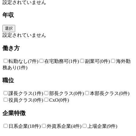
設定されていません
年収
選択
設定されていません
働き方
転勤なし
(7件)
在宅勤務可
(1件)
副業可
(0件)
海外勤
務あり
(1件)
職位
課長クラス
(1件)
部長クラス
(0件)
本部長クラス
(0件)
役員クラス
(0件)
CxO
(0件)
企業特徴
日系企業
(18件)
外資系企業
(4件)
上場企業
(9件)