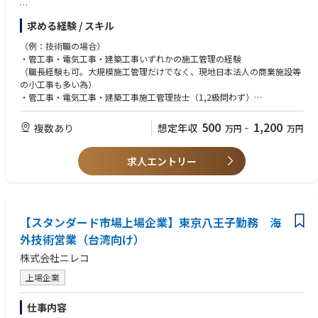
■海外における建築・設備施工管理【カンボジア・ベトナム】
求める経験 / スキル
・主な業務：現地法人からの引き合いまたは受注した新築・改修案件に対
する施工管理（建築・設備・電気・一部植栽等含む）
（例：技術職の場合）
・主な顧客：日本ゼネコン・ディベロッパー・商業施設運営会社
・管工事・電気工事・建築工事いずれかの施工管理の経験
・主な現地法人：カンボジア及びベトナムの弊社現地法人
（職長経験も可。大規模施工管理だけでなく、現地日本法人の商業施設等
（弊社海外事業部の日本人社員が出向・常駐しています）
の小工事も多い為）
・管工事・電気工事・建築工事施工管理技士（1,2級問わず）
■建築設備・ビルメン業界における海外事業営業【東京勤務】
・海外経験又は日常会話以上の英語力
【海外事業部における営業・管理及び付随するサポート業務】
・海外事業への興味 など
500
1,200
複数あり
想定年収
万円
~
万円
・主な仕事内容：設備工事・メンテナンスに関する営業：海外進出してい
る国内企業に対し現地担当者紹介依頼など
※海外事業に興味のある方は、少しずつ経験を積んでいただくことが可能
海外子会社の連結決算対応、海外子会社の管理業務改善指導／サポート
求人エントリー
です
契約事務：契約書チェック及び和訳など
※技術力：入社時の建築・設備面の技術知識について高い要求はいたしま
・海外事業部長の下で同僚とともに上記業務を進めていただきます。
せん。（入社後は、OJTによる指導に加え、外部講習や資格試験受験料補
（基本的に国内勤務ですが年に数回1週間程度海外出張していただく場
助等で技術力向上をバックアップします。）
合があります）
※語学力：初歩的な日常会話程度でOK（入社後の英語力向上については講
【スタンダード市場上場企業】東京八王子勤務 海
習費用の補助等でサポートする為、現時点での高度な英語力は求めません
■海外事業部における技術管理・指導・サポート業務【東京勤務】
外技術営業（台湾向け）
が、英語力向上に高い意欲をお持ちの方を求めます。）
・主な顧客：日本ゼネコン・ディベロッパー・商業施設運営会社
株式会社ニレコ
・主な現地法人：カンボジア及びベトナムの弊社現地法人
（弊社海外事業部の日本人社員が出向・常駐しています）
上場企業
・主な業務：現地法人からの引き合いまたは受注した新築・改修案件に対
する、国内からの技術サポート（設備・電気・一部植栽等含む）
仕事内容
（メール等ツールによる、積算補助、施工時注意点の現地法人への指導）