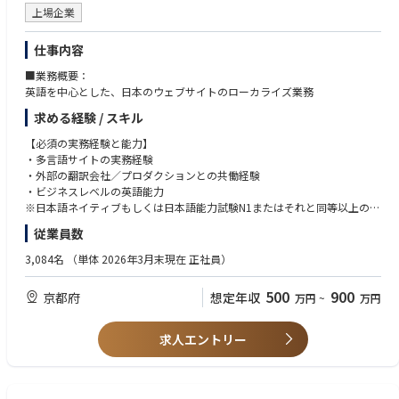
上場企業
仕事内容
■業務概要：
英語を中心とした、日本のウェブサイトのローカライズ業務
求める経験 / スキル
【必須の実務経験と能力】
・多言語サイトの実務経験
・外部の翻訳会社／プロダクションとの共働経験
・ビジネスレベルの英語能力
※日本語ネイティブもしくは日本語能力試験N1またはそれと同等以上の日
本語能力をお持ちの方
従業員数
【上記に加え、以下いずれかのスキルや経験をお持ちの方歓迎】
3,084名
（単体 2026年3月末現在 正社員）
・英語以外の言語力
・Web（UI/UX、デザイン、CSS/JavaScript）についての知識
500
900
京都府
想定年収
万円
~
万円
・定性／定量分析・検証・レポーティングの経験
・SEOに関する知識
求人エントリー
【求める人物像】
・ひとつの課題に対して、多面的な視点で複数のアイデアを提案できる方
・お客様の視点でコミュニケーションを提案できる方