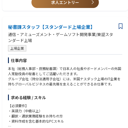
求人エントリー
・将来的には、管理職を目指したり、営業職やＰＭ職、技術（設計）
●社内国際会議の手配を含む日程調整，通訳
職など、ご自身の志向を
-技術，開発会議など
考慮しながら多岐にわたるキャリアを構築できます。
-海外⇔日本 渡航，来訪のアテンド
【部署について】
秘書課スタッフ【スタンダード上場企業】
推進G：グループ長１名、スタッフ4名、派遣1名。
通信・アミューズメント・ゲームソフト開発事業/東証スタ
ンダード上場
■企業魅力
◎幅広い市場に事業を拡大し、10年連続黒字決算を実現◎
上場企業
世界中の自動車メーカーの車載製品や、住宅の断熱材・耐震用部材、物流
における幅広い製品の緩衝材・包装材として同社の製品が使われていま
仕事内容
す。
本社（総務人事部・庶務秘書課）で日本人の社長やボードメンバーの外国
◎世界シェアNO1、グローバルサプライヤーとして確固たる地位を築く◎
人常勤役員の秘書としてご活躍いただきます。
緩衝材等として使用される「ピーブロック」は同社が世界で初めて開発し
グループ会社（持分法適用子会社）には、米国ナスダック上場のIT企業を
ました。緩衝特性・耐熱性・断熱性に優れ、焼却時もダイオキシンの発生
持ちグローバルビジネスの最先端を支えることができるお仕事です。
がありません。
世界シェア1位を誇る同社を代表する製品です。
具体的には
求める経験 / スキル
【役員秘書サポート】
◎さらなる市場拡大を進める成長企業◎
・秘書全般業務（メールの和訳・英訳、会議体の調整、会議資料の和訳・
【必須要件】
新製品の開発、新規事業の拡大など設立60年に至る歴史ある企業ながら挑
英訳、海外出張、各種サポート、通訳等）
・英語力（中級以上）
戦を続ける同社は、社員一人ひとりが活躍できるフィールドがあることが
【総務人事】
・翻訳・通訳業務経験をお持ちの方
大きな特徴です。
・労務、採用、イベント対応、株主関連等（ご経歴による）
・資料作成を含む基本的なPCスキル
海外にも開発拠点・販売拠点が多くあり、さらにグローバル展開を加速さ
【やりがい】