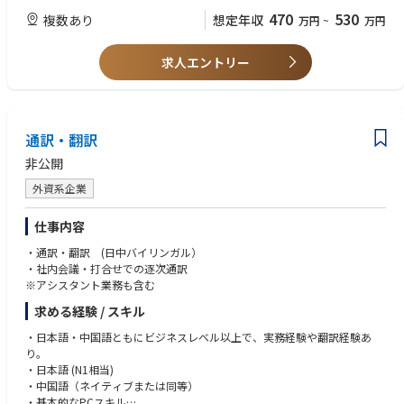
（変更の範囲）会社の定める業務
470
530
複数あり
想定年収
万円
~
万円
＜業務と配属チームの特徴＞
【求める能力】
★20～30代が中心の風通しのよい環境で、業務改善の提案等も積極的に行
・明朗かつ最適な情報共有を行いメンバーと協調して業務に取り組めるコ
うことができます。
ミュニケーション力
求人エントリー
★カスタマイズ型でプロジェクトを実施しているため、マニュアル業務で
・納期意識を明確に持ち、タスクの管理を自分で行って最後まで責任を持
はなく、一つ一つの業務に論理的な高い思考力が必要とされます。
って業務に取り組む力
・データを取り扱うため、細部まで正確な作業を行う集中力と注意力
＜キャリア＞
・ほとんどの社員がマーケティングリサーチ業界やヘルスケア業界未経験
通訳・翻訳
【歓迎経験】
で入社し、メンバーが互いにサポートして業務を実施しています。
マーケティングリサーチやデータ集計・分析・管理業務の経験をお持ちの
非公開
・分析・加工等、マーケティングリサーチにおけるディレクションのスペ
方
シャリストとしてのキャリアを極めることもできますし、または、クライ
SQL、Python、R でのデータ分析
外資系企業
アントに直接対応するコンサルタントとしてのキャリアを希望することも
できます。
仕事内容
・年1回、今後の所属チームの希望を会社に提出する仕組みがあり、自身
の思い描くキャリアステップを実現しやすい環境です。
・通訳・翻訳 (日中バイリンガル）
・社内会議・打合せでの逐次通訳
※アシスタント業務も含む
求める経験 / スキル
・日本語・中国語ともにビジネスレベル以上で、実務経験や翻訳経験あ
り。
・日本語 (N1相当)
・中国語（ネイティブまたは同等）
・基本的なPCスキル