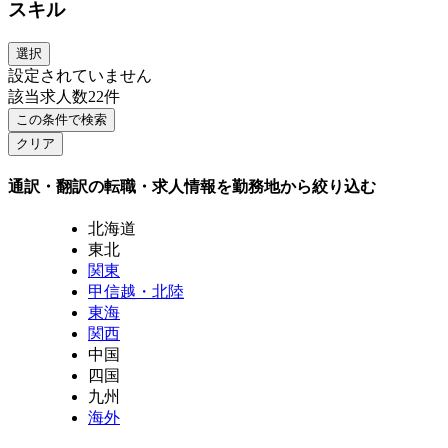
スキル
選択
設定されていません
該当求人数
22
件
この条件で検索
クリア
通訳・翻訳の転職・求人情報を勤務地から絞り込む
北海道
東北
関東
甲信越・北陸
東海
関西
中国
四国
九州
海外