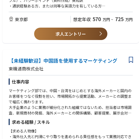
ブル）、パワーポイント（資料作成）英和訳
・通訳経験ある方、または同等な英語力を有している方
【尚可】
570
725
東京都
想定年収
万円
~
万円
・CRM（SAP,セールスフォースなど）使用経験
求人エントリー
【人物像など】
フレキシビリティある方。明るい方。
マルチプレイヤー、感情のコントロール、チームワーク、協調性
【未経験歓迎】中国語を使用するマーケティング
東機通商株式会社
仕事内容
マーケティング部では、中国・台湾をはじめとする海外メーカーと国内の
お客様をつなぐ役割を担い、市場開拓から提案活動、メーカーとの調整ま
で幅広く携わります。
大手企業のように業務が細分化された組織ではないため、担当者は市場調
査、新規商材の発掘、海外メーカーとの関係構築、顧客提案、展示会対
応、販売戦略の立案など、多岐にわたる業務を経験することができます。
求める経験 / スキル
そのため、商社ビジネスの実践的な知識とスキルを総合的に身につけるこ
とができます。
【求める人物像】
また、長年培ってきた安定した顧客基盤を持ちながら、新たな海外メーカ
・海外仕入先と円滑にやり取りを進められる責任感をもって業務対応でき