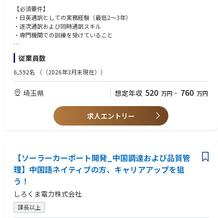
本ポジションが所属する通訳・翻訳チームは、経営層および各部門の円滑
【必須要件】
な意思疎通を支援し、事業推進を言語面から支える役割を担っています。
・日英通訳としての実務経験（最低2～3年）
・逐次通訳および同時通訳スキル
■業務内容：
・専門機関での訓練を受けていること
本ポジションは、社内常駐の通訳・翻訳担当として、主に同時通訳業務を
中心に、経営および技術領域におけるコミュニケーション支援を担いま
【歓迎要件】
従業員数
す。
・自動車業界、半導体、電子部品、デバイス業界での経験
埼玉県上尾市の本社において対面での会議対応が中心となり、社内外の関
・自動車技術や業界動向に関する知識
6,592名
（（2026年3月末現在））
係者との高度なコミュニケーションを支援します。通訳業務が中心（約9
0%）であり、翻訳業務（約10%）とあわせて幅広く対応いただきます。
【求める人物像】
520
760
埼玉県
想定年収
万円
~
万円
・学習意欲が高く、計画的に業務を進められる方
主な業務内容：
・個人およびチームの双方で柔軟に業務を遂行できる方
社内外の会議・イベントにおける同時通訳および逐次通訳
・変化の速い環境でも効率的に対応できる方
求人エントリー
経営および自動車技術領域に関する文書・社内外コミュニケーションの翻
・異文化理解を持ち、関係者と信頼関係を築ける方
訳（英⇄日）
・機密情報を適切に取り扱える方
社内通訳・翻訳チームと連携した各部門への言語サポート
特別プロジェクトへの対応（必要に応じて）
国内外出張を伴う通訳対応（必要に応じて）
【ソーラーカーポート開発_中国調達および品質管
理】中国語ネイティブの方、キャリアアップを狙
■出張：
う！
あり→いすゞ 横浜、藤沢、北海道、海外拠点（シンガポール・シャンハ
イ・バンガロール）
しろくま電力株式会社
課長以上
■関係部署
社内：企画、車両実験、調達購買、アフターマーケット、工場