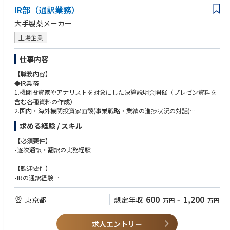
・共同作業に際し、周囲の人と円滑に連携でき、サービス精神の旺盛な方
IR部（通訳業務）
※これらのうち、複数の要素をお持ちの方を求めています。
大手製薬メーカー
上場企業
仕事内容
【職務内容】
◆IR業務
1.機関投資家やアナリストを対象にした決算説明会開催（プレゼン資料を
含む各種資料の作成）
2.国内・海外機関投資家面談(事業戦略・業績の進捗状況の対話)
3.投資家向けのイベント企画・運営
求める経験 / スキル
4.統合報告書作成などの社外向けの資料作成業務
5.投資家意見の経営層へフィードバック
【必須要件】
•逐次通訳・翻訳の実務経験
◆IR業務における日⇔英通訳並びに翻訳
1.海外投資家とのIR面談時の逐次通訳 ＊国内証券会社主催の投資カンフ
【歓迎要件】
ァレンス
•IRの通訳経験
2.海外の投資家訪問の際の逐次通訳 (年に数回の海外出張あり)
•医薬分野の通訳・翻訳の経験
3.四半期ごとの決算発表資料の英語翻訳資料チェック
•IR・医薬分野の翻訳の経験（英文チェックの業務があるため）
600
1,200
東京都
想定年収
万円
~
万円
4.決算発表時に日本語原稿の英訳を録音
5.決算発表時の質疑応答部分(文書)の英訳チェック
6.投資家面談時に使用するIR用スライド英訳チェック
求人エントリー