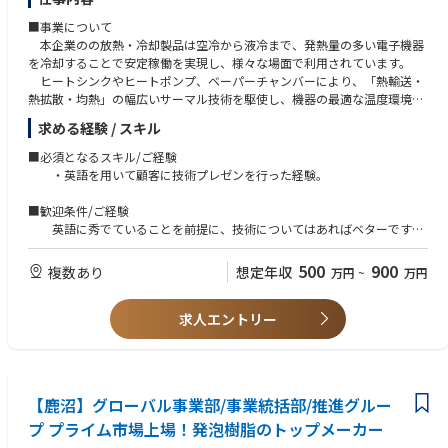
■事業について
本企業のの放熱・冷却製品は空冷から液冷まで、発熱量の多い電子機器
を冷却することで安定稼働を実現し、様々な場面で利用されています。
ヒートシンクやヒートポンプ、ベーパーチャンバーにより、「熱輸送・
熱拡散・均熱」の幅広いサーマル技術を駆使し、機器の最適な温度環境を
実現します。これにより機器の機能を最大限に発揮し、効率性と信頼性を
求める経験 / スキル
向上します。
■必須となるスキル/ご経験
≪加熱するデータセンターの冷却技術≫
・英語を用いて顧客に技術プレゼンを行った経験。
昨今、クラウドサービス、AIや機械学習の発展によりデータセンタ
ーの需要は急増しています。
■歓迎条件/ご経験
特にAIデータセンターでは高性能チップによる大量のデータ処理や複
英語に秀でていることを前提に、技術についてはあればベターです
雑かつ高速な計算が行われるため、
が、
大量の熱が発生し冷却技術が極めて重要な要素となっています。
ポテンシャル含めて判断できればと考えております。
500
900
複数あり
想定年収
万円
~
万円
また、AIサーバーを多数設置する必要性からデータセンターの高密
・設計、生産技術、品質保証の何らかの業務経験
度化が進んでおり、
・理系のバックグラウンド
効率的かつ環境負荷を低減する冷却技術も求められています。同社で
求人エントリー
・事務系で本業務に興味がある方も可
は従来の空冷技術に加え
※先んじてジョインされた中途入社の方も事務系出身ですが、
革新的な水冷・液浸技術を導入することで、増大する発熱量に対応
活躍しています。
し、データセンターの安定稼働に
貢献しています。
【鹿沼】グローバル事業部/事業統括部/推進グルー
■職務内容、解決いただきたい課題
プ プライム市場上場！発泡樹脂のトップメーカー
同社のサーマル製品は、急速な需要の伸びと顧客からの引き合い増加