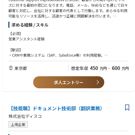
ズに対する最初の窓口となります。電話、メール、Webなどを通じて日々
3. 海外工場の監査対応（品質保証・アテンド）
顧客と対応し、会社に対する顧客の代表として行動します。あらゆる利用
海外顧客による仕入先工場の実地監査（ファクトリーオートメーション）
可能なリソースを活用し、迅速かつ正確に問題解決を行います。
の計画・実行。
監査合格に向けた、海外仕入先工場に対する事前指導および改善指摘。
求める経験 / スキル
■職務内容（Responsibilities）
監査当日の現場アテンドおよび技術通訳。
•見積から請求書発行までの一連のプロセスにおいて、顧客対応を全面的に
【必須】
支援する責任を負う。
営業アシスタント経験
※海外出張頻度：1か月または2か月に1度（中国、台湾など）
•顧客課題の解決およびポジティブな顧客体験の実現に向けて、営業、製品
マーケティング、グローバルサポート、経理、技術、オペレーションなど
【歓迎】
■研修：
社内外の関係者と頻繁に連携する。
・CRMや業務システム（SAP、Salesforce等）の利用経験。
入社後、先輩社員や上⾧に同行しながら仕事を覚えて頂きます。また、東
•SAPやその他のAPPを使用し、納期スケジュール、修理見積、進捗状況な
・顧客中心かつ時間制約のある環境での業務経験があり、ある程度複雑な
京商工会議所の各種研修も受講可能です。
どを顧客に提供・更新する。
顧客対応できる能力。
450
600
東京都
想定年収
万円
~
万円
•請求業務および正確な記録管理を担当する。
・受注処理、納期管理、顧客フォローなど、顧客対応業務の経験。
•受注入力業務（Sales Order Entry）— 電源製品・スペアパーツ・SFDC（S
・社内外の顧客と効果的かつ前向き・専門的にコミュニケーション（口
APでの処理）。
求人エントリー
頭・文書）ができる能力。
•サービスオーダー管理（Service Order Administration）— 電源製品・SFD
・優れた整理能力と高い注意力。
C（SAPでの処理）。
・Microsoft Office（Word、Excel、Outlook）およびデータ管理、業務シ
•社内外の顧客と常にコミュニケーションを取り、ニーズに迅速に対応す
ステム（SAPなど）の高いスキル。
る。
・学習意欲が高く、生産性向上と顧客満足の追求に積極的であること。
【技能職】ドキュメント技術部（翻訳業務）
•デモ機・評価機（DEMO/EVAL）の管理プロセスを実行（記録、出荷、返
・時間管理能力があり、整理された形で業務を遂行し、迅速なフォローが
却、レポート）。
できること。
株式会社ディスコ
•チームの一員として協力し、メンバーを支援する。
•日々の業務を正確かつ確実に遂行する。
上場企業
•業務スキル向上に努め、改善機会を特定し実行する。