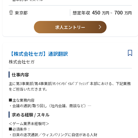
【求める人物像】
450
700
東京都
想定年収
万円
~
万円
・正確性・スピードのバランスが取れる方
・橋渡し役としてコミュニケーション力が高い方
求人エントリー
・機密情報を扱う責任感がある方
※化学関連業界経験者尚可
【株式会社セガ】通訳翻訳
株式会社セガ
仕事内容
主に第3事業部/第4事業部/ｵﾝﾗｲﾝﾓﾊﾞｲﾙﾊﾟﾌﾞﾘｯｼﾝｸﾞ本部における、下記業務
をご担当いただきます。
■主な業務内容
・会議の通訳/取り回し（社内会議、商談など）
・資料翻訳（開発の仕様書、プロモーションプラン、スケジュール資料、
求める経験 / スキル
プレスリリースなどゲーム開発/運営にまつわるすべての文書）
・出張同行の通訳（移動や諸手続き、会食などのアテンド対応も含む）
＜ゲーム業界未経験可＞
■必須条件：
・日英の逐次通訳／ウィスパリングに自信がある人財