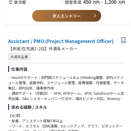
450
1,200
東京都
想定年収
万円
~
万円
方
・CATツール使用経験
・ファンタジー、西洋古典文学が好きな方
求人エントリー
■求める人物像
・チームワークとコミュニケーションを重んじる方
・ゲームが好きな人
Assistant / PMO (Project Management Officer)
・ゲームを”もっと面白くしたい”と考えられている方
【赤坂/在宅週1-2日】外資系メーカー
外資系企業
仕事内容
・Headのサポート：部門間スケジュールおよびMeeting調整、部内スケジ
ュール管理、各種予約、スケジュール管理、経費精算、月報管理、データ
集計、部内分析、議事録作成
・通訳サポート（月数回）：APAC KPMチーム、APAC Salesforceチーム定
例会議、Sika シスターカンパニー打合せ、海外ビジター対応、Itinerary、
アテンド、帯同
求める経験 / スキル
・部内月末処理、WF申請、発送物対応、備品管理、説明会、セミナー、
キックオフミーティング等のイベントサポート
【必須】
・プロジェクトサポート（現行）：SalesforceプロジェクトTaskサポー
・秘書、アシスタント経験5年以上
ト、工場新築プロジェクト、Association発足、新規各種プロジェクト
・ワード、エクセル（四則演算、Vルックアップ、グラフ、ピポットテー