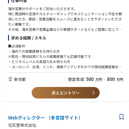
仕事内容
海外営業のサポートをご担当いただきます。
特に商談時の言語やカルチャーギャップでのコミュニケーション不全を解
消いただき、商談・営業活動をスムーズに進めることをサポートいただき
たい募集です。
その他、海外営業や営業企画などの事務サポートなどもご経験に応じてお
任せをします。
求める経験 / スキル
※詳細は求人担当コンサルタントがご説明しますので、ご相談ください
■必須条件
・海外での就業経験をお持ちの方
※駐在・現地採用どちらの就業経験でも応募可能です
・ビジネスレベルの英語力をお持ちの方
・ヨーロッパ、台湾、インド、東南アジアいずれかでの現地就業経験をお
持ちで現地の言語が可能な方
500
800
東京都
想定年収
万円
~
万円
■歓迎条件
・営業経験をお持ちの方
求人エントリー
Webディレクター （多言語サイト）
任天堂株式会社