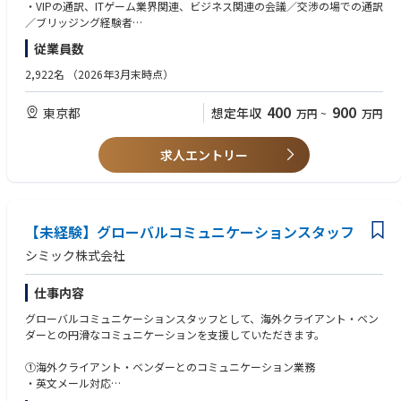
・VIPの通訳、ITゲーム業界関連、ビジネス関連の会議／交渉の場での通訳
／ブリッジング経験者
・日英どちらかがネイティブレベル
従業員数
・海外出張可能な人財
・会議でのファシリテーター経験
2,922名
（2026年3月末時点）
・ゲームが大好きな方
400
900
東京都
想定年収
万円
~
万円
■歓迎条件：
・同時通訳
・日本語、英語以外の言語
求人エントリー
・海外とのブリッジング業務経験者
・ローカライズ経験者
【未経験】グローバルコミュニケーションスタッフ
シミック株式会社
仕事内容
グローバルコミュニケーションスタッフとして、海外クライアント・ベン
ダーとの円滑なコミュニケーションを支援していただきます。
①海外クライアント・ベンダーとのコミュニケーション業務
・英文メール対応
・Web会議でのコミュニケーションサポート