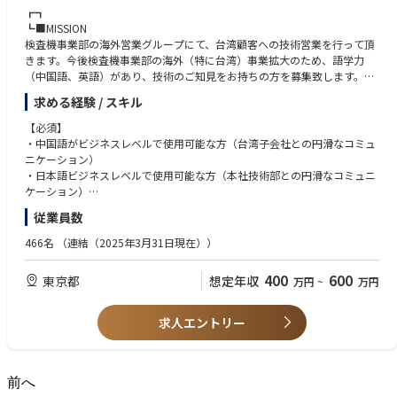
※海外出張は成長に合わせて年に数回・1週間程度あり
┏┓
※海外駐在は、入社時では想定しておりませんが、ご希望・意欲によって
┗■MISSION
将来的には対応可能です。
検査機事業部の海外営業グループにて、台湾顧客への技術営業を行って頂
きます。今後検査機事業部の海外（特に台湾）事業拡大のため、語学力
（中国語、英語）があり、技術のご知見をお持ちの方を募集致します。
求める経験 / スキル
┏┓
┗■仕事内容
【必須】
検査機事業部の製品を台湾顧客へ営業頂きます（台湾顧客及び子会社との
・中国語がビジネスレベルで使用可能な方（台湾子会社との円滑なコミュ
打合せ時には通訳としての業務も行って頂きます）。
ニケーション）
日常的にメールや電話での顧客との折衝、時には台湾への出張も発生致し
・日本語ビジネスレベルで使用可能な方（本社技術部との円滑なコミュニ
ます。
ケーション）
また、顧客からの要望については、国内の検査機事業技術部に伝えて頂き
・向上心のある方（入社後に技術的な分野のキャッチアップが必要となり
従業員数
ます。
ます）
まさに台湾と日本の橋渡しを行って頂く業務となります。
466名
（連結（2025年3月31日現在））
【尚可】
・理系のバックグラウンドをお持ちの方
400
600
東京都
想定年収
万円
~
万円
・英語がビジネスレベルで使用可能な方
・機械のご知見がある方
求人エントリー
前へ