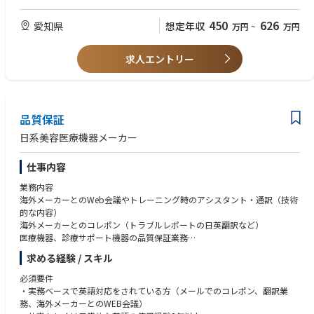
せております！
・役員、幹部職員など経営陣との距離が近く、会社経営に関わる広範囲な
【歓迎要件】
知見を得ることができます
・秘書業務経験をお持ちの方（3年を目安）
450
626
愛知県
想定年収
万円
~
万円
・海外子会社、関連会社とのやりとりも多く、グローバルな視点や考え方
・ビジネス・財務関連の翻訳、逐次通訳等の経験がある方
を学ぶ機会があります
・上場会社での秘書経験がある方
求人エントリー
・外資などグローバルビジネスでの就労経験
品質保証
日系美容医療機器メーカー
仕事内容
業務内容
海外メーカーとのWeb会議やトレーニング時のアシスタント・通訳（技術
的な内容）
海外メーカーとのコレポン（トラブルレポートの日英翻訳など）
医療機器、診療サポート機器の品質保証業務
一般消費者向け美容家電の品質保証業務
求める経験 / スキル
美容医療レーザーに着目し国内で先駆者になることで海外メーカーから高
い信頼獲得。
必須要件
美容・医療用機器等のメーカーである当社にて、輸入、自社開発医療機器
・実務ベースで英語対応をされている方（メールでのコレポン、翻訳業
の品質保証業務を主体となって進めることができます。
務、海外メーカーとのWEB会議）
社内教育システムを通して医療系知識を増やすことができます。