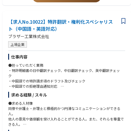
7.投資家・アナリスト向けイベント・説明会の際の資料英訳ならびに説明
会での同時通訳のサポート
【求人No.10022】特許翻訳・権利化スペシャリス
ト（中国語・英語対応）
ブラザー工業株式会社
上場企業
仕事内容
●担っていただく業務
・特許明細書の日中翻訳チェック、中日翻訳チェック、英中翻訳チェッ
ク
・中国語での特許請求項のドラフト及びチェック
・中国語での拒絶理由通知対応
・中国語での特許面談対応、中国第一国出願の明細書チェック 等
求める経験 / スキル
●将来的なキャリアパス
●求める人材像
・グループ会社で生まれた発明の特許権利化を含め、主に外国における特
同僚や弁護士・弁理士と積極的かつ円滑なコミュニケーションができる
許権利化業務におけるエキスパート
人。
・外国弁理士/弁護士とのやりとりを通じた外国特許関連の法令や制度の
他人の意見や価値観を受け入れることができる人。また、それらを尊重で
理解と、理解に基づく社内の知財活動体制の構築とマネジメント
きる人。
技術・言語・法律に興味があり、学ぶ意欲の高い人。