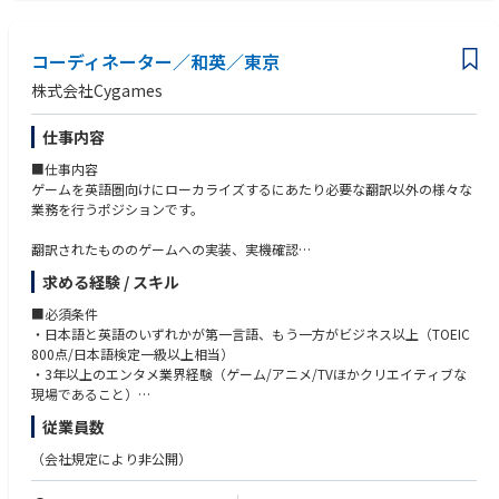
れる
・物事に対して精密性が高く、機微な間違いに気付ける
・批判的ではなく建設的に物事を進められる
コーディネーター／和英／東京
・問題が発生したら即座に向き合い、その現場まで赴くバイタリティと、
冷静に原因を分析できる思考を持ち合わせている
株式会社Cygames
・確実性、再現性を重視した慎重な性格の持ち主
仕事内容
■仕事内容
ゲームを英語圏向けにローカライズするにあたり必要な翻訳以外の様々な
業務を行うポジションです。
翻訳されたもののゲームへの実装、実機確認
校正
求める経験 / スキル
翻訳関連資料作成、編集、管理 など
■必須条件
■関連記事
・日本語と英語のいずれかが第一言語、もう一方がビジネス以上（TOEIC
Cygames Magazine ：
800点/日本語検定一級以上相当）
世界各地で変わらぬゲーム体験を！世界観を最適化するローカライゼーシ
・3年以上のエンタメ業界経験（ゲーム/アニメ/TVほかクリエイティブな
ョンチームが考えていること
現場であること）
https://magazine.cygames.co.jp/archives/9722/
・チームリードまたはメンバーマネジメント経験
従業員数
・PCスキル（中級）を効果的に使った業務処理経験
（会社規定により非公開）
■歓迎条件
・イギリス英語特有の表現・スペリング・ニュアンスを深く理解している