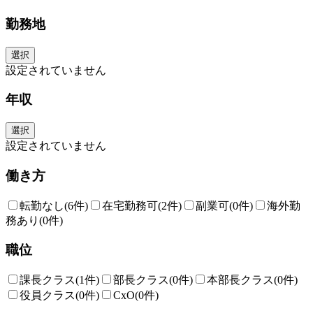
勤務地
選択
設定されていません
年収
選択
設定されていません
働き方
転勤なし
(6件)
在宅勤務可
(2件)
副業可
(0件)
海外勤
務あり
(0件)
職位
課長クラス
(1件)
部長クラス
(0件)
本部長クラス
(0件)
役員クラス
(0件)
CxO
(0件)