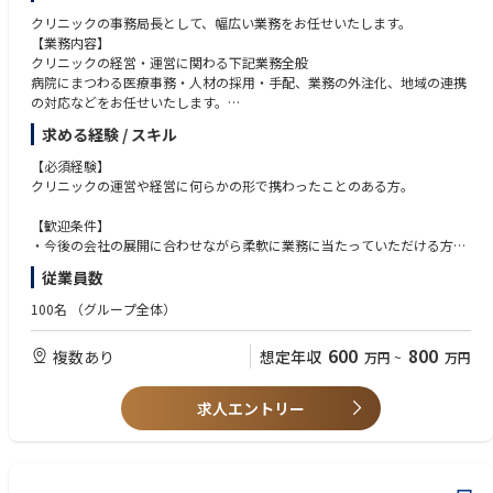
クリニックの事務局長として、幅広い業務をお任せいたします。
【業務内容】
クリニックの経営・運営に関わる下記業務全般
病院にまつわる医療事務・人材の採用・手配、業務の外注化、地域の連携
の対応などをお任せいたします。
求める経験 / スキル
院内のみならず、ホールディングスの一員としての調整や、今後在宅医療
を進めていくにあたって地域との連携などを積極的に行っていただきま
【必須経験】
す。
クリニックの運営や経営に何らかの形で携わったことのある方。
また、中長期的には上記のような訪問診療棟の事業の立ち上げにも携わっ
ていただく可能性がございます。
【歓迎条件】
・今後の会社の展開に合わせながら柔軟に業務に当たっていただける方。
・業務で起こる調整事をこなしていくことができるタフさをお持ちの方。
従業員数
・主体的に行動できる方。
100名
（グループ全体）
600
800
複数あり
想定年収
万円
~
万円
求人エントリー