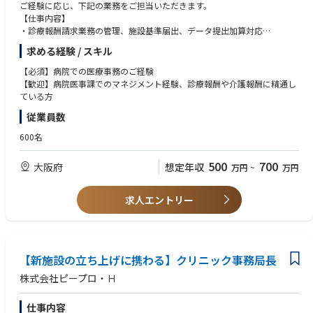
ご経験に応じ、下記の業務をご担当いただきます。
【仕事内容】
・診療報酬請求業務の管理、施設基準届出、データ提出加算対応
・経営層への報告資料作成
求める経験 / スキル
・院内会議や委員会への出席、他部署との調整・連携
・医事課スタッフの教育・育成・業務進捗管理
【必須】病院での医療事務のご経験
・診療報酬改定、介護報酬改定時の対応
【歓迎】病院医事課でのマネジメント経験、診療報酬や介護報酬に精通し
※当直業務は無いため、ご安心くださいませ。
ている方
【組織体制】
従業員数
医事課：12名（課長1名、主任1名を含む／女性9名・男性3名）
600名
500
700
大阪府
想定年収
万円
~
万円
求人エントリー
【新施設の立ち上げに携わる】クリニック事務局長
株式会社ピープロ・Ｈ
仕事内容