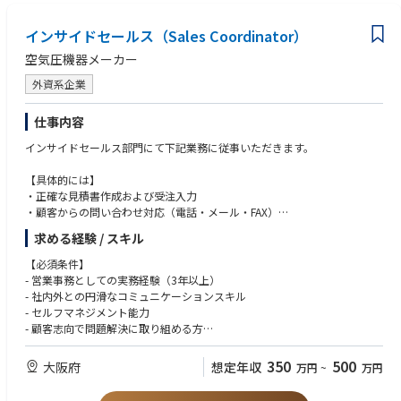
インサイドセールス（Sales Coordinator）
空気圧機器メーカー
外資系企業
仕事内容
インサイドセールス部門にて下記業務に従事いただきます。
【具体的には】
・正確な見積書作成および受注入力
・顧客からの問い合わせ対応（電話・メール・FAX）
・納期のフォローアップおよび調整・交渉
求める経験 / スキル
・SCM（サプライチェーンマネジメント）部門との連携
・顧客からの重要事項を営業担当者へ正確かつ迅速に伝達
【必須条件】
・営業担当者へのデータ・レポートの提供
- 営業事務としての実務経験（3年以上）
・顧客への簡単な製品説明
- 社内外との円滑なコミュニケーションスキル
・顧客満足度向上および業務効率化のための改善活動
- セルフマネジメント能力
・会社からの通知事項を顧客へ適宜発信
- 顧客志向で問題解決に取り組める方
- PCスキル（Word、Excel、PowerPoint）
- ビジネスレベルの日本語でのコミュニケーション経験（メール・電話
350
500
大阪府
想定年収
万円
~
万円
等）