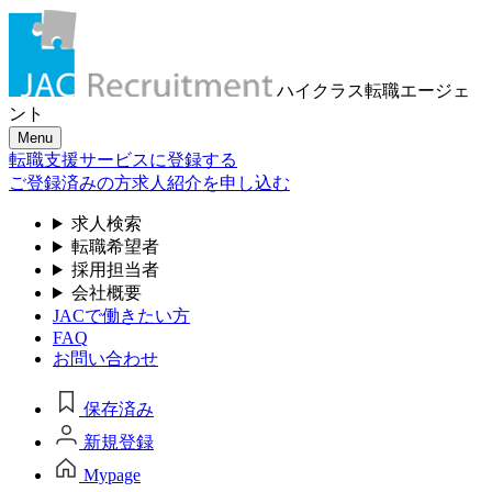
ハイクラス転職
エージェ
ント
Menu
転職支援サービスに登録する
ご登録済みの方
求人紹介を申し込む
求人検索
転職希望者
採用担当者
会社概要
JACで働きたい方
FAQ
お問い合わせ
保存済み
新規登録
Mypage