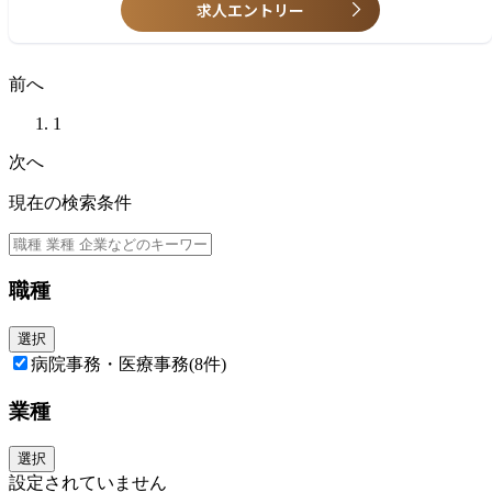
求人エントリー
【歓迎条件】
- SAPの使用経験
- プロジェクトチームでの業務経験
- 英語でのコミュニケーション経験（資料読解、メール等）
前へ
1
次へ
現在の検索条件
職種
選択
病院事務・医療事務
(8件)
業種
選択
設定されていません