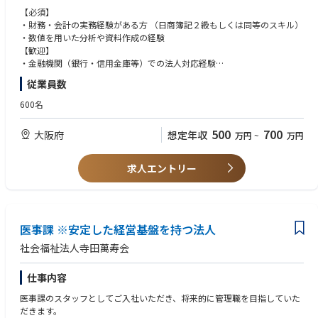
・事業計画（収支計画）の作成、数値シミュレーション
【必須】
・予実管理、事業別の収益分析
・財務・会計の実務経験がある方 （日商簿記２級もしくは同等のスキル）
・経営会議への参加、資料作成
・数値を用いた分析や資料作成の経験
・補助金・助成金に関する情報収集および活用検討
【歓迎】
・その他、経営企画業務全般、付随業務
・金融機関（銀行・信用金庫等）での法人対応経験
※当直業務は無いため、ご安心くださいませ。
・事業計画策定、資金計画に関わった経験
従業員数
【組織体制】
・医療機関もしくは介護福祉施設での実務経験者
経理課・経営企画室8名
600名
500
700
大阪府
想定年収
万円
~
万円
求人エントリー
医事課 ※安定した経営基盤を持つ法人
社会福祉法人寺田萬寿会
仕事内容
医事課のスタッフとしてご入社いただき、将来的に管理職を目指していた
だきます。