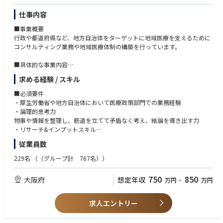
仕事内容
■事業概要
行政や都道府県など、地方自治体をターゲットに地域医療を支えるために
コンサルティング業務や地域医療体制の構築を行っています。
■具体的な事業内容
・地域医療構想の推進、体制構築
求める経験 / スキル
・医療ビックデータの調査、分析・医療機能の再編、連携、分化
・行政、厚労省へのアドバイザリー・地域医療構想に関する各種講演
■必須要件
・厚生労働省や地方自治体において医療政策部門での業務経験
■事業部の強み
・論理的思考力
当事業部では、全国半数超の自治体で全国シェアトップクラスの実績を強
物事や情報を整理し、筋道を立てて矛盾なく考え、結論を導き出す力
みに、行政や病院と協働。経営や財務など多角的な視点から、地域医療の
・リサーチ&インプットスキル
計画を立てるだけでなく「実際の体制づくり（計画の実現）」まで一気通
社会情勢や市場感など自ら必要な情報を取りに行き、自身の職務に活かし
従業員数
貫で支援できる総合力が強みです。
た経験
・企画構想と遂行力
229名
（（グループ計 767名））
■組織構成
課題や目的に対して、論点を整理して自ら考えた企画を提案して泥臭く遂
・コンサルティングチーム
行できた経験
750
850
大阪府
想定年収
万円
~
万円
・データ分析チーム
・業務プロセスチーム
■歓迎要件
・行政文書（説明資料・答弁書・公表資料等）の作成経験がある方
求人エントリー
・医療経営士の資格取得
・医療提供体制に関するデータ分析、現状把握
・利害関係者間での調整力&交渉力のご経験