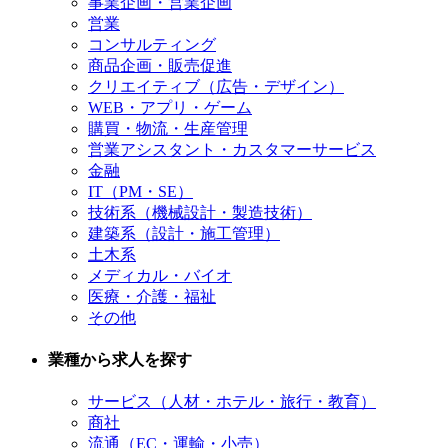
事業企画・営業企画
営業
コンサルティング
商品企画・販売促進
クリエイティブ（広告・デザイン）
WEB・アプリ・ゲーム
購買・物流・生産管理
営業アシスタント・カスタマーサービス
金融
IT（PM・SE）
技術系（機械設計・製造技術）
建築系（設計・施工管理）
土木系
メディカル・バイオ
医療・介護・福祉
その他
業種から求人を探す
サービス（人材・ホテル・旅行・教育）
商社
流通（EC・運輸・小売）