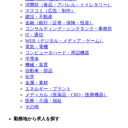
消費財（食品・アパレル・トイレタリー）
マスコミ（広告・制作）
建設・不動産
金融（銀行・証券・保険・投資）
コンサルティング・シンクタンク・事務所
IT・通信
WEB（デジタル・メディア・ゲーム）
電気・電機
コンピュータハード・周辺機器
半導体
機械・装置
自動車・部品
化学
金属・素材
エネルギー・プラント
メディカル（医薬品・CRO・医療機器）
医療・介議・福祉
その他
勤務地から求人を探す