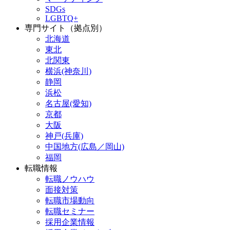
SDGs
LGBTQ+
専門サイト（拠点別）
北海道
東北
北関東
横浜(神奈川)
静岡
浜松
名古屋(愛知)
京都
大阪
神戸(兵庫)
中国地方(広島／岡山)
福岡
転職情報
転職ノウハウ
面接対策
転職市場動向
転職セミナー
採用企業情報