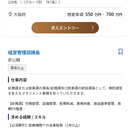
課題や目的に対して、論点を整理して自ら考えた企画を提案して泥臭く遂
229名
（（グループ計 767名））
貫で支援できる総合力が強みです。
行できた経験
・医療業界 or コンサル業界での勤務経験
550
700
大阪府
想定年収
万円
~
万円
■組織構成
・コンサルティングチーム
■歓迎要件
・データ分析チーム
・病院経営に携わった経験（医事課・医療事務など）
求人エントリー
・業務プロセスチーム
・医療経営士の資格取得
・利害関係者間での調整力&交渉力のご経験
・医療提供体制に関するデータ分析、現状把握
・プレゼンテーションスキル・ファシリテーションスキル
・地域医療構想の実行支援資料
・病床再編のシミュレーション等の作成
経営管理部課長
・医療機関・自治体
非公開
・都道府県との協議や打合せ
・医療計画・再編計画などのストーリー設計と文書化
課長以上
・住民説明や議会説明に向けた検討資料の作成支援
・社内外の専門家との連携
仕事内容
・チームマネジメント（経験に応じて）
総務課または医事課の課長/総務課及び医事課の統括課長として、病院運営
を支えるマネジメント業務を担っていただきます。
【総務課】労務管理、設備管理、経費削減、業務改善、施設基準管理、医
療DX推進
【医事課】医療保険制度、診療報酬制度に基づき、適性な医業収益確保、
求める経験 / スキル
医事課職員の育成
【必須要件】医療機関での従事経験（2年以上）