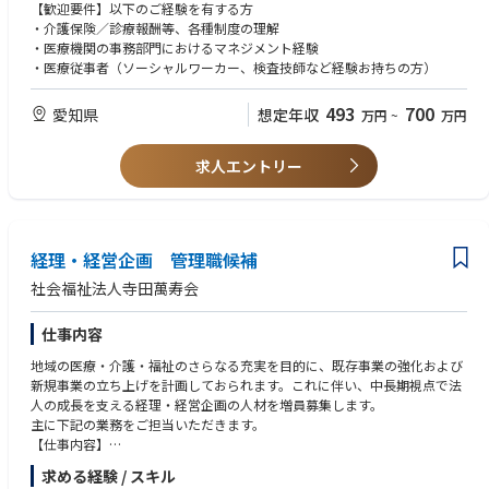
将来的には、総務課・医事課を統括する経営管理部長として、病院運営全
【歓迎要件】以下のご経験を有する方
般に携わっていただくことを期待しています。
・介護保険／診療報酬等、各種制度の理解
・医療機関の事務部門におけるマネジメント経験
・医療従事者（ソーシャルワーカー、検査技師など経験お持ちの方）
493
700
愛知県
想定年収
万円
~
万円
求人エントリー
経理・経営企画 管理職候補
社会福祉法人寺田萬寿会
仕事内容
地域の医療・介護・福祉のさらなる充実を目的に、既存事業の強化および
新規事業の立ち上げを計画しておられます。これに伴い、中長期視点で法
人の成長を支える経理・経営企画の人材を増員募集します。
主に下記の業務をご担当いただきます。
【仕事内容】
・新規事業および既存事業拡大に向けた財務戦略・中長期の資金計画の立
求める経験 / スキル
案