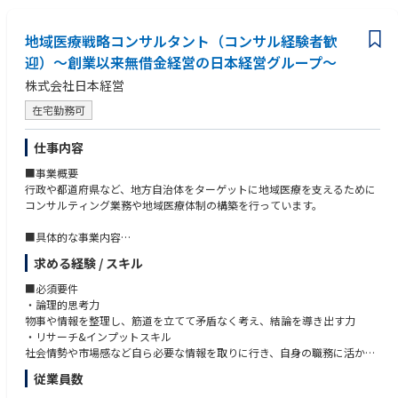
・地域医療構想の実行支援資料・病床再編のシミュレーション等の作成
・プレゼンテーションスキル
・医療機関・自治体・都道府県との協議や打合せ
・ファシリテーションスキル
・医療計画・再編計画などのストーリー設計と文書化
地域医療戦略コンサルタント（コンサル経験者歓
・住民説明や議会説明に向けた検討資料の作成支援
迎）～創業以来無借金経営の日本経営グループ～
・社内外の専門家との連携・チームマネジメント（経験に応じて）
株式会社日本経営
在宅勤務可
仕事内容
■事業概要
行政や都道府県など、地方自治体をターゲットに地域医療を支えるために
コンサルティング業務や地域医療体制の構築を行っています。
■具体的な事業内容
・地域医療構想の推進、体制構築
求める経験 / スキル
・医療ビックデータの調査、分析
・医療機能の再編、連携、分化
■必須要件
・行政、厚労省へのアドバイザリー
・論理的思考力
・地域医療構想に関する各種講演
物事や情報を整理し、筋道を立てて矛盾なく考え、結論を導き出す力
・リサーチ&インプットスキル
■事業部の強み
社会情勢や市場感など自ら必要な情報を取りに行き、自身の職務に活かし
当事業部では、全国半数超の自治体で全国シェアトップクラスの実績を強
た経験
従業員数
みに、行政や病院と協働。経営や財務など多角的な視点から、地域医療の
・企画構想と遂行力
計画を立てるだけでなく「実際の体制づくり（計画の実現）」まで一気通