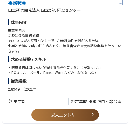
事務職員
国立研究開発法人 国立がん研究センター
仕事内容
■業務内容
治験に係る事務業務
-現在 国立がん研究センターでは100課題程治験があるため、
企業と治験の内容の打ち合わせや、治験審査委員会の調整業務を行ってい
きます。
-GCPや治験業界の知識に関しても学びながら業務を進めていくことが出
求める経験 / スキル
来ます。
・医療資格は問わないが看護師免許を有することが望ましい
・PCスキル（メール、Excel、Wordなどの一般的なもの）
従業員数
2,894名
（2021年）
300
東京都
想定年収
非公開
万円
~
求人エントリー