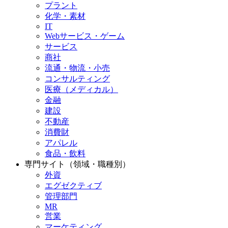
プラント
化学・素材
IT
Webサービス・ゲーム
サービス
商社
流通・物流・小売
コンサルティング
医療（メディカル）
金融
建設
不動産
消費財
アパレル
食品・飲料
専門サイト（領域・職種別）
外資
エグゼクティブ
管理部門
MR
営業
マーケティング