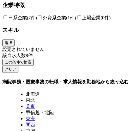
企業特徴
日系企業
(7件)
外資系企業
(1件)
上場企業
(0件)
スキル
選択
設定されていません
該当求人数
8
件
この条件で検索
クリア
病院事務・医療事務の転職・求人情報を勤務地から絞り込む
北海道
東北
関東
甲信越・北陸
東海
関西
中国