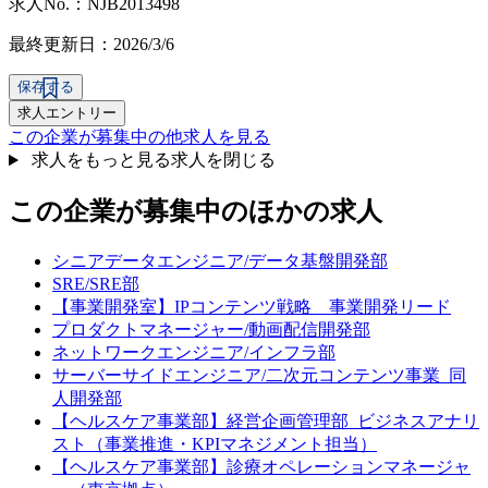
求人No.：NJB2013498
最終更新日：2026/3/6
保存する
求人エントリー
この企業が募集中の他求人を見る
求人をもっと見る
求人を閉じる
この企業が募集中のほかの求人
シニアデータエンジニア/データ基盤開発部
SRE/SRE部
【事業開発室】IPコンテンツ戦略 事業開発リード
プロダクトマネージャー/動画配信開発部
ネットワークエンジニア/インフラ部
サーバーサイドエンジニア/二次元コンテンツ事業_同
人開発部
【ヘルスケア事業部】経営企画管理部_ビジネスアナリ
スト（事業推進・KPIマネジメント担当）
【ヘルスケア事業部】診療オペレーションマネージャ