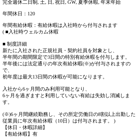
完全週休二日制, 土, 日, 祝日, GW, 夏季休暇, 年末年始
年間休日：120
年間有給休暇：有給休暇は入社時から付与されます
( ■入社時ウェルカム休暇
■ 制度詳細
新たに入社された正規社員・契約社員を対象とし、
半年間の期間限定で3日間の特別有給休暇を付与します。
半年後には法定通りの年次有給休暇(※)が付与されますの
で、
初年度は最大13日間の休暇が可能になります。
入社から6ヶ月間のみ利用可能となり、
6ヶ月を過ぎますと利用していない有給は失効し消滅しま
す。
(※)6ヶ月間継続勤務し、その所定労働日の8割以上出勤した
従業員に年次有給休暇（10日）は付与されます。 )
【休日・休暇詳細】
【有給休暇】有