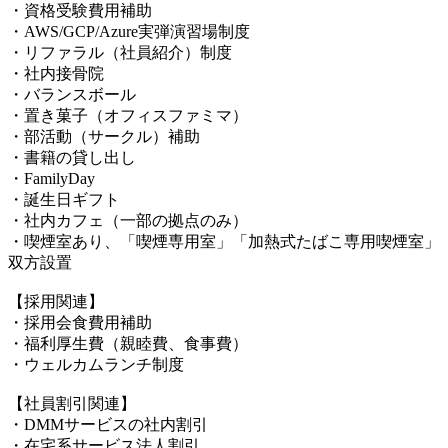
・資格受験費用補助
・AWS/GCP/Azure実弾演習場制度
・リファラル（社員紹介）制度
・社内接骨院
・バランスボール
・置き菓子（オフィスファミマ）
・部活動（サークル）補助
・書籍の貸し出し
・FamilyDay
・誕生日ギフト
・社内カフェ（一部の拠点のみ）
・喫煙室あり、「喫煙専用室」「加熱式たばこ専用喫煙室」
双方設置
【採用関連】
・採用会食費用補助
・福利厚生費（親睦費、食事費）
・ウェルカムランチ制度
【社員割引関連】
・DMMサービスの社内割引
・在宅系サービス法人割引