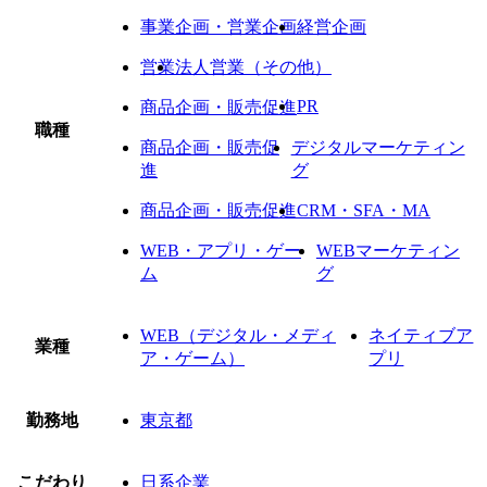
事業企画・営業企画
経営企画
営業
法人営業（その他）
PR
商品企画・販売促進
職種
商品企画・販売促
デジタルマーケティン
進
グ
商品企画・販売促進
CRM・SFA・MA
WEB・アプリ・ゲー
WEBマーケティン
ム
グ
WEB（デジタル・メディ
ネイティブア
業種
ア・ゲーム）
プリ
勤務地
東京都
こだわり
日系企業