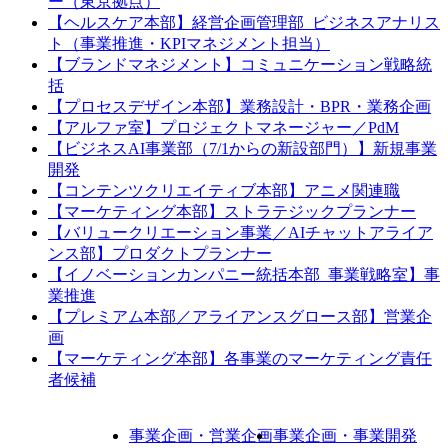
ー（東京拠点）
【ヘルスケア本部】経営企画管理部_ビジネスアナリス
ト（事業推進・KPIマネジメント担当）
【ブランドマネジメント】コミュニケーション戦略統
括
【プロセスデザイン本部】業務設計・BPR・業務企画
【アルファ室】プロジェクトマネージャー／PdM
【ビジネスAI事業部（7/1からの新設部門）】新規事業
開発
【コンテンツクリエイティブ本部】アニメ関連職
【マーケティング本部】ストラテジックプランナー
【バリュークリエーション事業／AIチャットアライア
ンス部】プロダクトプランナー
【イノベーションカンパニー統括本部_事業戦略室】事
業推進
【プレミアム本部／アライアンスグロース部】営業企
画
【マーケティング本部】各事業のマーケティング責任
者候補
事業企画・営業企画
事業企画・事業開発