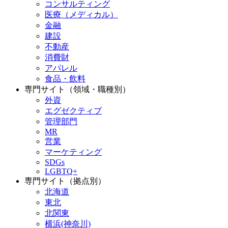
コンサルティング
医療（メディカル）
金融
建設
不動産
消費財
アパレル
食品・飲料
専門サイト（領域・職種別）
外資
エグゼクティブ
管理部門
MR
営業
マーケティング
SDGs
LGBTQ+
専門サイト（拠点別）
北海道
東北
北関東
横浜(神奈川)