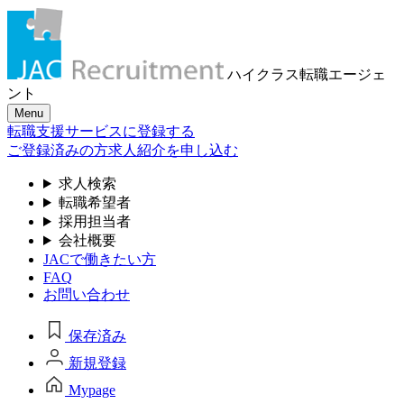
ハイクラス転職
エージェ
ント
Menu
転職支援サービスに登録する
ご登録済みの方
求人紹介を申し込む
求人検索
転職希望者
採用担当者
会社概要
JACで働きたい方
FAQ
お問い合わせ
保存済み
新規登録
Mypage