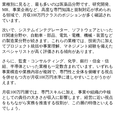
業種別に見ると、最も多いのは医薬品分野です。研究開発、
MR、事業企画など、高度な専門知識と規制対応が求められ
る領域で、月収100万円クラスのポジションが多く確認され
ています。
次いで、システムインテグレーター、ソフトウェアといった
IT関連分野や、自動車・部品、電気・電機、機械・装置など
の製造業分野が続きます。これらの業種では、技術力に加え
てプロジェクト統括や事業理解、マネジメント経験を備えた
スペシャリストが高く評価される傾向があります。
さらに、監査・コンサルティング、化学、銀行・信金・信
組、半導体といった業種も一定数含まれています。いずれも
事業構造や業務内容が複雑で、専門性と全体を俯瞰する視点
を併せもつ方が月収100万円水準に達しやすいことがうかが
えます。
月収100万円層では、専門スキルに加え、事業や組織の中核
としての責任の大きさが収入に影響します。経営に近い視点
をもちながら実務を推進する役割が、この層の特徴といえる
でしょう。