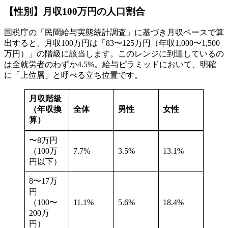
【性別】月収100万円の人口割合
国税庁の「民間給与実態統計調査」に基づき月収ベースで算
出すると、月収100万円は「83〜125万円（年収1,000〜1,500
万円）」の階級に該当します。このレンジに到達しているの
は全就労者のわずか4.5%。給与ピラミッドにおいて、明確
に「上位層」と呼べる立ち位置です。
月収階級
（年収換
全体
男性
女性
算）
〜8万円
（100万
7.7%
3.5%
13.1%
円以下）
8〜17万
円
（100〜
11.1%
5.6%
18.4%
200万
円）