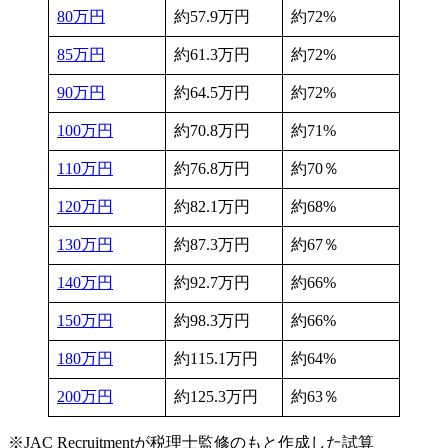
80万円
約57.9万円
約72%
85万円
約61.3万円
約72%
90万円
約64.5万円
約72%
100万円
約70.8万円
約71%
110万円
約76.8万円
約70％
120万円
約82.1万円
約68%
130万円
約87.3万円
約67％
140万円
約92.7万円
約66%
150万円
約98.3万円
約66%
180万円
約115.1万円
約64%
200万円
約125.3万円
約63％
※JAC Recruitmentが税理士監修のもと作成した試算