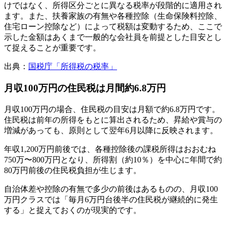
けではなく、所得区分ごとに異なる税率が段階的に適用され
ます。また、扶養家族の有無や各種控除（生命保険料控除、
住宅ローン控除など）によって税額は変動するため、ここで
示した金額はあくまで一般的な会社員を前提とした目安とし
て捉えることが重要です。
出典：
国税庁「所得税の税率」
月収100万円の住民税は月間約6.8万円
月収100万円の場合、住民税の目安は月額で約6.8万円です。
住民税は前年の所得をもとに算出されるため、昇給や賞与の
増減があっても、原則として翌年6月以降に反映されます。
年収1,200万円前後では、各種控除後の課税所得はおおむね
750万〜800万円となり、所得割（約10％）を中心に年間で約
80万円前後の住民税負担が生じます。
自治体差や控除の有無で多少の前後はあるものの、月収100
万円クラスでは「毎月6万円台後半の住民税が継続的に発生
する」と捉えておくのが現実的です。