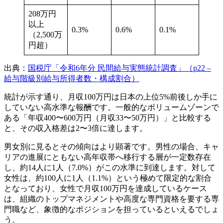
208万円
以上
0.3%
0.6%
0.1%
（2,500万
円超）
出典：
国税庁「令和6年分 民間給与実態統計調査」（p22 –
給与階級別給与所得者数・構成割合）
統計が示す通り、月収100万円は日本の上位5%前後しか手に
していない高水準な報酬です。一般的なボリュームゾーンで
ある「年収400〜600万円（月収33〜50万円）」と比較する
と、その収入格差は2〜3倍に達します。
男女別に見るとその傾向はより顕著です。男性の場合、キャ
リアの進展にともない高年収帯へ移行する層が一定数存在
し、約14人に1人（7.0%）がこの水準に到達します。対して
女性は、約100人に1人（1.1%）という極めて限定的な割合
となっており、女性で月収100万円を達成しているケース
は、組織のトップマネジメントや高度な専門資格を要する専
門職など、象徴的なポジションを担っているといえるでしょ
う。