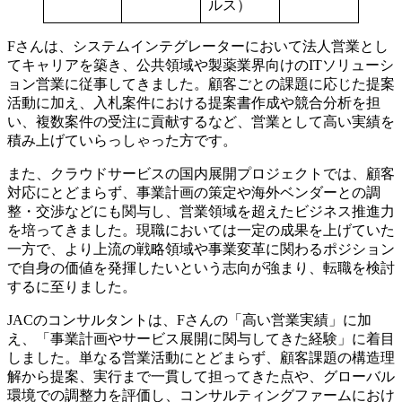
ルス）
Fさんは、システムインテグレーターにおいて法人営業とし
てキャリアを築き、公共領域や製薬業界向けのITソリューシ
ョン営業に従事してきました。顧客ごとの課題に応じた提案
活動に加え、入札案件における提案書作成や競合分析を担
い、複数案件の受注に貢献するなど、営業として高い実績を
積み上げていらっしゃった方です。
また、クラウドサービスの国内展開プロジェクトでは、顧客
対応にとどまらず、事業計画の策定や海外ベンダーとの調
整・交渉などにも関与し、営業領域を超えたビジネス推進力
を培ってきました。現職においては一定の成果を上げていた
一方で、より上流の戦略領域や事業変革に関わるポジション
で自身の価値を発揮したいという志向が強まり、転職を検討
するに至りました。
JACのコンサルタントは、Fさんの「高い営業実績」に加
え、「事業計画やサービス展開に関与してきた経験」に着目
しました。単なる営業活動にとどまらず、顧客課題の構造理
解から提案、実行まで一貫して担ってきた点や、グローバル
環境での調整力を評価し、コンサルティングファームにおけ