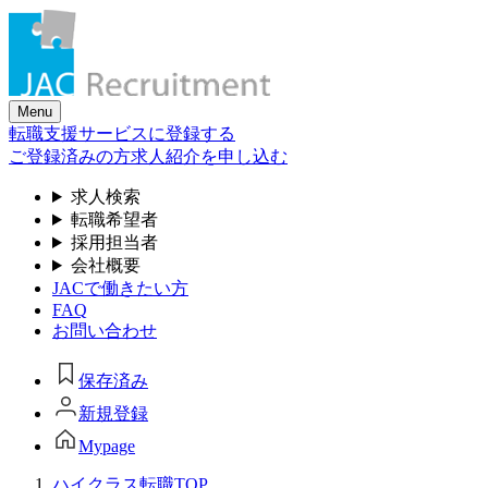
Skip
to
the
content
Menu
転職支援サービスに登録する
ご登録済みの方
求人紹介を申し込む
求人検索
転職希望者
採用担当者
会社概要
JACで働きたい方
FAQ
お問い合わせ
保存済み
新規登録
Mypage
ハイクラス転職TOP