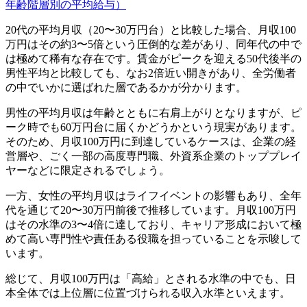
年齢階層別の平均給与）
20代の平均月収（20〜30万円台）と比較した場合、月収100
万円はその約3〜5倍という圧倒的な差があり、同年代の中で
は極めて稀有な存在です。賃金がピークを迎える50代後半の
男性平均と比較しても、なお2倍近い開きがあり、全労働者
の中でいかに選ばれた層であるかが分かります。
男性の平均月収は年齢とともに右肩上がりとなりますが、ピ
ーク時でも60万円台に届くかどうかという現実があります。
そのため、月収100万円に到達しているケースは、企業の経
営層や、ごく一部の高度専門職、外資系企業のトッププレイ
ヤーなどに限定されるでしょう。
一方、女性の平均月収はライフイベントの影響もあり、全年
代を通じて20〜30万円前後で推移しています。月収100万円
はその水準の3〜4倍に達しており、キャリア形成において極
めて高い専門性や責任ある役職を担っていることを示唆して
います。
総じて、月収100万円は「高給」とされる水準の中でも、日
本全体では上位層に位置づけられる収入水準といえます。