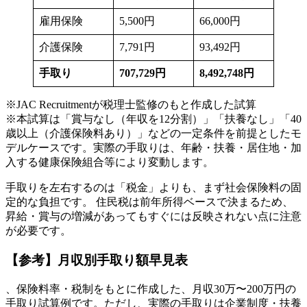
雇用保険
5,500円
66,000円
介護保険
7,791円
93,492円
手取り
707,729円
8,492,748円
※JAC Recruitmentが税理士監修のもと作成した試算
※本試算は「賞与なし（年収を12分割）」「扶養なし」「40
歳以上（介護保険料あり）」などの一定条件を前提としたモ
デルケースです。実際の手取りは、年齢・扶養・居住地・加
入する健康保険組合等により変動します。
手取りを左右するのは「税金」よりも、まず社会保険料の固
定的な負担です。 住民税は前年所得ベースで決まるため、
昇給・賞与の増減があってもすぐには反映されない点に注意
が必要です。
【参考】月収別手取り額早見表
、保険料率・税制をもとに作成した、月収30万〜200万円の
手取り試算例です。ただし、実際の手取りは企業制度・扶養