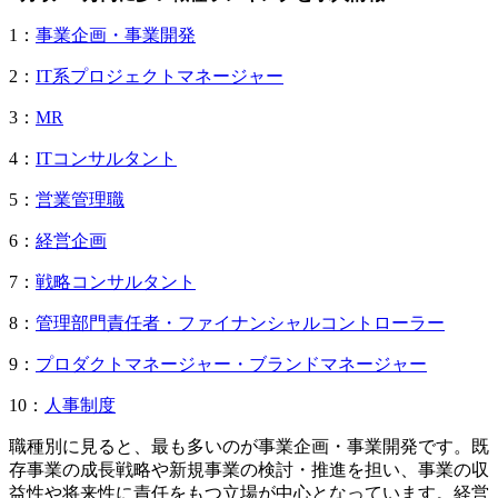
1：
事業企画・事業開発
2：
IT系プロジェクトマネージャー
3：
MR
4：
ITコンサルタント
5：
営業管理職
6：
経営企画
7：
戦略コンサルタント
8：
管理部門責任者・ファイナンシャルコントローラー
9：
プロダクトマネージャー・ブランドマネージャー
10：
人事制度
職種別に見ると、最も多いのが事業企画・事業開発です。既
存事業の成長戦略や新規事業の検討・推進を担い、事業の収
益性や将来性に責任をもつ立場が中心となっています。経営