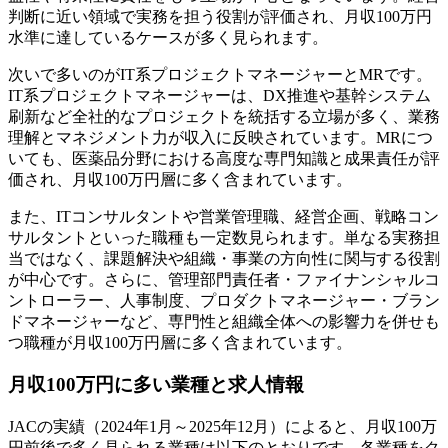
判断に近い領域で実務を担う役割が評価され、月収100万円
水準に達しているケースが多く見られます。
次いで多いのがIT系プロジェクトマネージャーとMRです。
IT系プロジェクトマネージャーは、DX推進や基幹システム
刷新など全社的なプロジェクトを統括する立場が多く、業務
理解とマネジメント力が収入に反映されています。MRにつ
いても、医薬品分野における高度な専門知識と成果責任が評
価され、月収100万円層に多く含まれています。
また、ITコンサルタントや営業管理職、経営企画、戦略コン
サルタントといった職種も一定数見られます。単なる実務担
当ではなく、課題解決や組織・事業の方向性に関与する役割
が中心です。さらに、管理部門責任者・ファイナンシャルコ
ントローラー、人事制度、プロダクトマネージャー・ブラン
ドマネージャーなど、専門性と組織全体への影響力を併せも
つ職種が月収100万円層に多く含まれています。
月収100万円に多い業種と求人情報
JACの実績（2024年1月～2025年12月）によると、月収100万
円前後で多く見られる業種は以下のとおりです。各業種をク