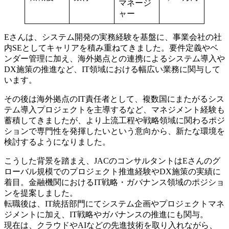
マネージ
ャー
Eさんは、システム開発の実務経験を基盤に、事業会社の社
内SEとしてキャリアを積み重ねてきました。要件定義やベ
ンダー管理に加え、海外拠点との連携によるシステム導入や
DX施策の推進など、IT領域における幅広い業務に関与して
います。
その後は海外拠点のIT責任者として、複数国にまたがるシス
テム導入プロジェクトを主導するなど、マネジメント経験も
蓄積してきましたが、より上流工程や戦略領域に関わるポジ
ションで専門性を発揮したいという意向から、新たな環境を
検討するようになりました。
こうした背景を踏まえ、JACのコンサルタントはEさんのグ
ローバル規模でのプロジェクト推進経験やDX施策の実績に
着目。金融機関におけるIT戦略・ガバナンス領域のポジショ
ンを提案しました。
転職後は、IT統括部門にてシステム企画やプロジェクトマネ
ジメントに加え、IT戦略やガバナンスの推進にも関与。
現在は、クラウドやAIなどの先進技術を取り入れながら、