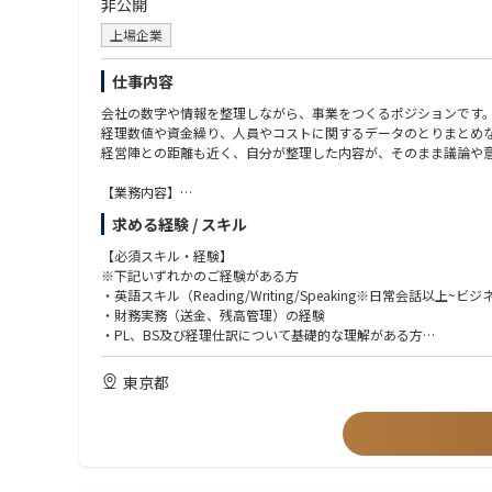
非公開
上場企業
仕事内容
会社の数字や情報を整理しながら、事業をつくるポジションです
経理数値や資金繰り、人員やコストに関するデータのとりまとめ
経営陣との距離も近く、自分が整理した内容が、そのまま議論や
【業務内容】
■財務・経理サポート
求める経験 / スキル
会社全体の動きを、数字で見える形にしていきます。
・資金繰り表作成
【必須スキル・経験】
・拠点毎の目標や進捗の計画作成、予実管理
※下記いずれかのご経験がある方
・中期計画と年度計画の作成、進捗管理
・英語スキル（Reading/Writing/Speaking※日常会話以上~ビ
・経理記帳のサポート
・財務実務（送金、残高管理）の経験
※最初からすべてできる必要はございません。
・PL、BS及び経理仕訳について基礎的な理解がある方
【ポジションの魅力】
【歓迎スキル・経験】
東京都
・経営計画、経理記帳、資金管理に幅広く関与する希少なポジシ
・事業計画、財務モデル、KPI構築の経験
・経営層との距離が圧倒的に近く、提案がすぐに意思決定に反映
・予実管理、中期経営計画の策定に関与した経験
・海外現地法人で経理/財務のオペレーションに携わった経験
求める人物像