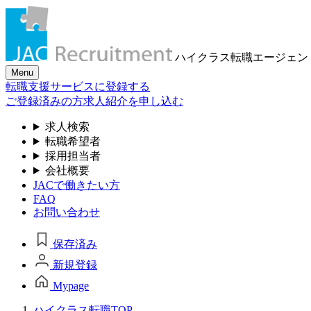
ハイクラス転職
エージェン
Menu
転職支援サービスに登録する
ご登録済みの方
求人紹介を申し込む
求人検索
転職希望者
採用担当者
会社概要
JACで働きたい方
FAQ
お問い合わせ
保存済み
新規登録
Mypage
ハイクラス転職TOP