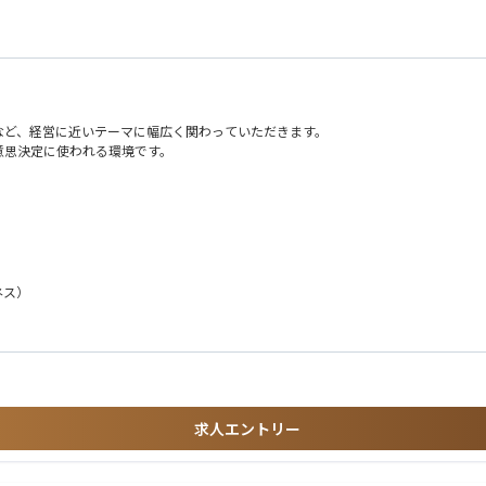
。
など、経営に近いテーマに幅広く関わっていただきます。
意思決定に使われる環境です。
ジネス）
ョン
される環境
求人エントリー