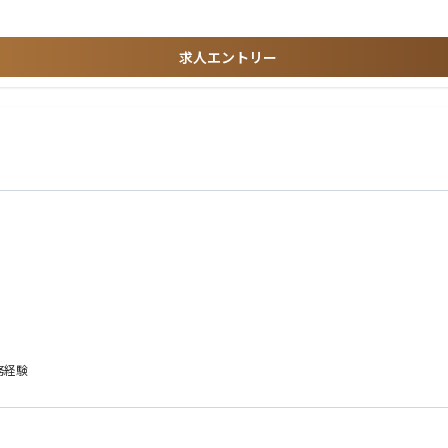
ール活用スキル
求人エントリー
。
務経験