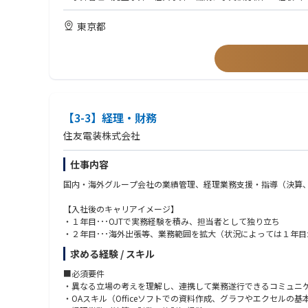
本ポジションでは、予算管理や予実分析といったファイナンス業
・営業報告書などの報告資料の作成経験（1年以上）
と連携しながら最適な解決策を実現していくため、営業・ファイ
・ERP／CRMなど販売に関わるシステム使用経験
東京都
また、ERP・CRMの導入や業務プロセス構築など、販売拡大に
■歓迎条件：
■キャリア形成について
・ERP／CRMなど販売に関わるシステム使用経験
経営指標や事業数値をもとに、経営層と近い距離で意思決定を支援
・日商簿記検定3級以上
CFO組織に近いキャリアを志向される方にとって、実践的な経験
・中国語の読み書き
・ゲーム業界勤務経験
■このポジションで得られる経験
【3-3】経理・財務
・ゲーム業界ならではのビジネスモデル・収益構造への理解
■求める人物像：
・営業・開発・経営層を巻き込んだプロジェクト推進経験
・自己啓発ができる方
住友電装株式会社
・予実管理や業績分析を通じた経営視点・ファイナンススキル
・何事にも積極的にも取り組める方
・ERP／CRM導入など業務改善・DX推進経験
・チャレンジ精神がある方
仕事内容
・グローバルメンバーとの協業経験
・周囲をリスペクトしひとつひとつの仕事を丁寧に遂行される方
・CFO組織や経営企画に近い視点で事業に関与する経験
国内・海外グループ会社の業績管理、経理業務支援・指導（決算
事業の成長を数字の面から支えるだけでなく、「営業活動をどう
【入社後のキャリアイメージ】
◎働きやすさも魅力の一つです◎
・１年目･･･OJTで実務経験を積み、担当者として独り立ち
ご自身の業務状況やライフスタイルに合わせて柔軟な働き方が可
・２年目･･･海外出張等、業務範囲を拡大（状況によっては１年
・フレックスタイム制度あり（曜日指定なし）
・３年目･･･上記業務を継続しながら、チームリーダー等に就い
求める経験 / スキル
・リモートワーク週2日利用可能
・月平均残業時間は通常期：5～10時間程度 / 繁忙期：20～2
■必須要件
※リモートワークおよびフレックスタイム制度は、試用期間終了
・異なる立場の考えを理解し、連携して業務遂行できるコミュニ
・OAスキル（Officeソフトでの資料作成、グラフやエクセルの