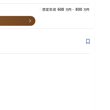
ます。営業担当者から課題やニーズを引き出し、開発部門や経営層
608
800
想定年収
万円
~
万円
経験を積むことができます。
課題解決にも関与いただけるため、FP&Aや経営企画、将来的には
に近い立場で活躍したい方に最適なポジションです。
て頂きます）