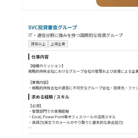
【海外事業ならびに本ポジションにおけるミッション】
また、同社では現在海外展開を積極的に推進しており、米国子会
づくりに携わる機会があります。
SVC投資審査グループ
【組織構成】
IT・通信分野に強みを持つ国際的な投資グループ
CFO（40代前半男性）
┗経理メンバー3名
課長以上
上場企業
┗契約社員2名
仕事内容
【ポジション魅力】
【組織のミッション】
このポジションの魅力は、経理業務の枠を超え、事業成長を支え
戦略的持株会社におけるグループ会社の管理および支援による企
がら業務を進めています。成長を続けるほぼ日のビジネスを支え
スでの推進力を発揮できる場面も多く、スキルアップの機会に恵
【業務内容】
・戦略的持株会社の運営に不可欠なグループ会社・投資先・ファ
また、経理チームは少数精鋭の体制であるため、一人ひとりが広
・子会社管理業務（場合によってはハンズオンによる支援）
を活かしながら、組織を牽引し、企業の成長を支えるやりがいを
求める経験 / スキル
・担当会社状況のマネジメント報告
・その他グループ会社に関するシステムの管理・運営
【必須】
・上記業務遂行に付随する社内実務 など
・管理部門での実務経験
・Excel, Power Point等オフィスツールの活用スキル
【本ポジションの魅力、得られるスキル、キャリアパス等】
・英語力(英文でのメールのやり取りと基本的な英会話力)
・同社グループには多種多様な投資先が多数存在し、グループの
・投資会社の管理運営について、国内海外問わずグローバルな視
【歓迎】
・管理部門領域全体のプロフェッショナルを目指していただくキ