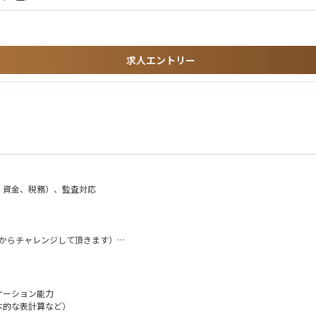
務に加え、営業現場の課題を深く理解し業務改善や仕組みづくりを推進していただき
ナンス・事業運営の知見を横断的に習得することが可能です。
向けた基盤づくりにも主体的に関与いただくため、事業成長を支える仕組みづくりの
求人エントリー
する機会も多くあります。単なる数値管理に留まらず、事業成長に向けた戦略立案や
を積むことができる非常に魅力的な環境です。
、資金、税務）、監査対応
変えれば売上を伸ばせるか」を考え、仕組みとして実現していく。経営と現場の双方
能です。
目からチャレンジして頂きます）
て、上位職昇格も睨んだキャリアの積上げ（状況によっては１年目からチャレンジし
5時間程度を想定しており、メリハリをつけて働ける環境です。
後（入社3か月後）より利用いただけます。
ケーション能力
基本的な表計算など）