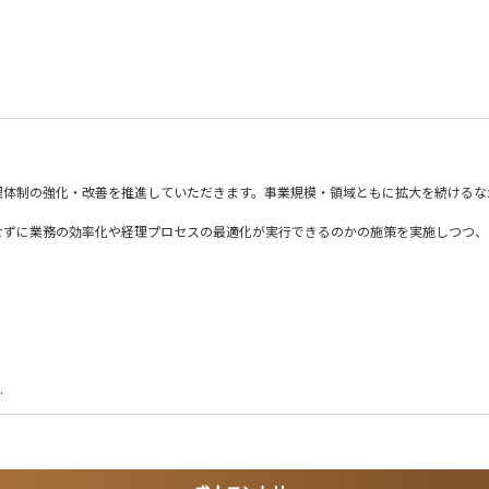
理体制の強化・改善を推進していただきます。事業規模・領域ともに拡大を続けるな
せずに業務の効率化や経理プロセスの最適化が実行できるのかの施策を実施しつつ、
理、経費精算など）
ムのマネジメントも重要な役割となります。