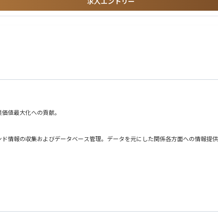
求人エントリー
社の設立や海外拠点開設準備など、新たな事業フェーズを迎えています。経理として
るダイナミックな役割を担えることにあります。経理チームは、コンテンツ事業を支
業価値最大化への貢献。
ながら、経理の視点から経営に貢献できる環境があります。さらに、単なる管理業務
まれています。
ンド情報の収集およびデータベース管理。データを元にした関係各方面への情報提供
範な業務に関わることができ、プレイヤーとしての実務経験を積みながら、リーダー
実感できるポジションです。
全体像とダイナミズムを感じながら戦略的持株会社の実務経験を重ねることができま
野での実務経験を得ることができます。
ャリアパスを想定しています。