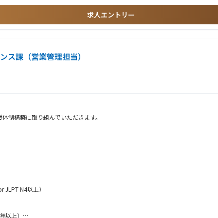
求人エントリー
ナンス課（営業管理担当）
援体制構築に取り組んでいただきます。
携しながら事業運営を支援していただきます。
 JLPT N4以上）
業成長を実現するための意思決定を支援する重要な役割を担います。
ng Officer）をはじめとする海外メンバーとの連携機会も多く、グローバルな視点やコ
年以上）