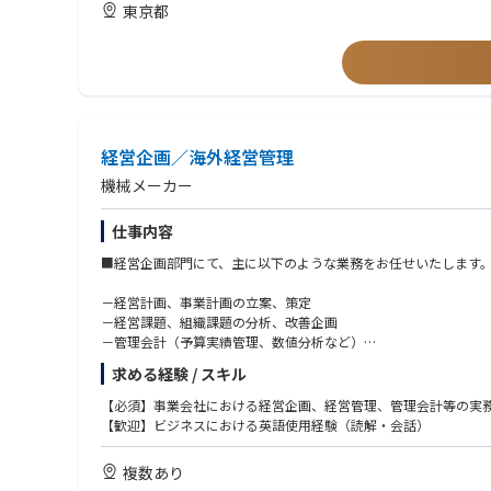
・会社法、株主と会社の関係、会計等についての基礎知識
東京都
・モダンExcel(Power Query), Power BI, Tableau, AI等のツ
【求める人物像】
・前向きに素直に新たなことに取り組める方
・物事の本質を捉えて正確かつスピーディに業務が行える方
・論理的思考力、コミュニケーション能力の高い方
・明るくコミュニケーションがとれる方
経営企画／海外経営管理
・業務の改善のために情報ツールを積極的に活用できる方
機械メーカー
仕事内容
■経営企画部門にて、主に以下のような業務をお任せいたします
－経営計画、事業計画の立案、策定
－経営課題、組織課題の分析、改善企画
－管理会計（予算実績管理、数値分析など）
－海外グループ会社の経営管理、事業管理
求める経験 / スキル
－その他特命事項 等
【必須】事業会社における経営企画、経営管理、管理会計等の実
【歓迎】ビジネスにおける英語使用経験（読解・会話）
複数あり