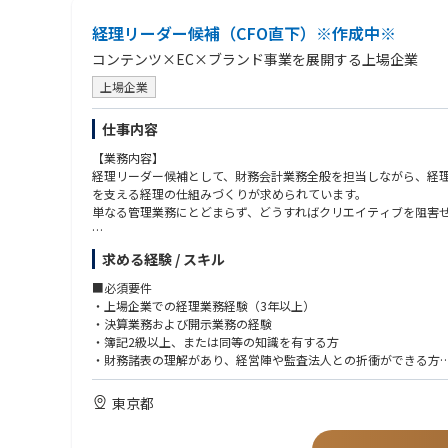
・会計、財務領域を横断して対応したい方
・経営視点を身につけたい、成長意欲の高い方
経理リーダー候補（CFO直下）※作成中※
・海外のフィールドで飛躍的な成長をしたい方
・社内外の変化を前向きに捉え、柔軟に学び続けられる方
コンテンツ×EC×ブランド事業を展開する上場企業
上場企業
仕事内容
【業務内容】
経理リーダー候補として、財務会計業務全般を担当しながら、経
を支える経理の仕組みづくりが求められています。
単なる管理業務にとどまらず、どうすればクリエイティブを阻害
具体的には、
求める経験 / スキル
・日次処理（伝票起票、現預金管理、売掛・買掛金管理、在庫管
・決算業務（月次・四半期・年次）および会社法計算書類の作成
■必須要件
・有価証券報告書・決算短信等の開示資料作成
・上場企業での経理業務経験（3年以上）
・税務関連業務（税金計算、法定調書の作成、税務調査対応）
・決算業務および開示業務の経験
・海外子会社管理
・簿記2級以上、または同等の知識を有する方
・経営レポート等の管理会計資料作成
・財務諸表の理解があり、経営陣や監査法人との折衝ができる方
・監査法人・税理士法人対応
・経理業務における業務改善や効率化の提案・実行経験
・経理業務のアウトソーシング管理
東京都
・会計システムの改修対応など
多岐にわたる経理業務を担当していただきます。また、経理チー