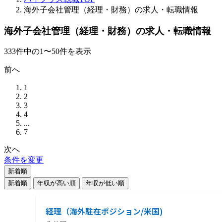
海外子会社管理（経理・財務）の求人・転職情報
海外子会社管理（経理・財務）の求人・転職情報
333
件
中の
1
〜
50
件を表示
前へ
1
2
3
4
...
7
次へ
条件を変更
新着順
新着順
年収が高い順
年収が低い順
経理（海外駐在ポジション/米国)