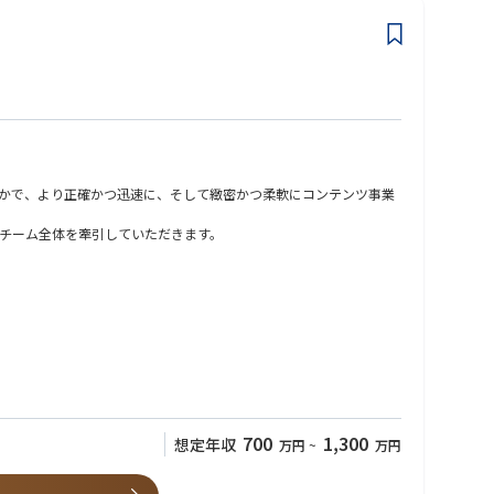
かで、より正確かつ迅速に、そして緻密かつ柔軟にコンテンツ事業
チーム全体を牽引していただきます。
700
1,300
想定年収
万円
~
万円