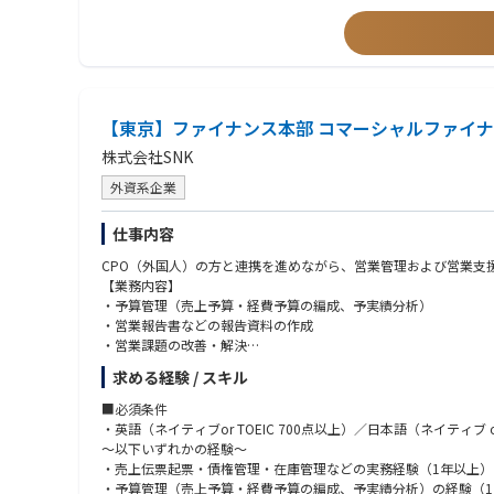
【東京】ファイナンス本部 コマーシャルファイ
株式会社SNK
外資系企業
仕事内容
CPO（外国人）の方と連携を進めながら、営業管理および営業支
【業務内容】
・予算管理（売上予算・経費予算の編成、予実績分析）
・営業報告書などの報告資料の作成
・営業課題の改善・解決
・ERP／CRMの導入と運用プロセスの構築
求める経験 / スキル
■配属先の魅力
■必須条件
ファイナンス本部の一員として、営業部門・開発部門と密接に連
・英語（ネイティブor TOEIC 700点以上）／日本語（ネイティブ or
単なる数値管理に留まらず、経営戦略と販売戦略を結び付け、事
～以下いずれかの経験～
また、CPO（パブリッシング統括責任者：Chief Publishi
・売上伝票起票・債権管理・在庫管理などの実務経験（1年以上）
■本ポジションの魅力
・予算管理（売上予算・経費予算の編成、予実績分析）の経験（1