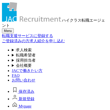
ハイクラス転職
エージェ
ント
Menu
転職支援サービスに登録する
ご登録済みの方
求人紹介を申し込む
求人検索
転職希望者
採用担当者
会社概要
JACで働きたい方
FAQ
お問い合わせ
保存済み
新規登録
Mypage