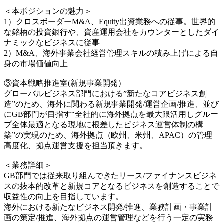
＜本ポジションの魅力＞
1）クロスボーダーM&A、Equity出資業務への従事。世界的
な銘柄の投資銀行や、資産運用会社をカウンターとしたダイ
ナミックなビジネスに従事
2）M&A、海外事業会社経営管理スキルの積み上げによる自
身の市場価値向上
③資本戦略推進室(新規事業開発）
グローバルビジネス部門における”新たなコアビジネス創
造”のため、海外に関わる新規事業開発/運営企画/推進、並び
にGB部門が目指す“全社的に海外拠点を最大限活用しグルー
プ全体最適となる現地に根差したビジネス運営体制の構
築”の実現のため、海外拠点（欧州、米州、APAC）の管理
高度化、拠点運営支援を担当頂きます。
＜業務詳細＞
GB部門では従来取り組んできたリース/ファイナンスビジネ
スの抜本的改革と新規コアとなるビジネスを創造することで
収益性の向上を目指しています。
海外における新たなビジネス開発/推進、業務計画・事業計
画の策定/推進、海外拠点の運営管理などを行う一定の実務