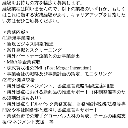
経験をお持ちの方を幅広く募集します。
経験業種は問いませんので、以下の業務のいずれか、もしく
はこれに類する実務経験があり、キャリアアップを目指した
い方はぜひご応募ください。
＜業務内容＞
(1)新規事業開発
・新規ビジネス開発/推進
・案件発掘とスクリーニング
・海外パートナー企業との新事業創出
・M&A等企業買収
・株式買収後のPMI（Post Merger Integration）
・事業会社の戦略及び事業計画の策定、モニタリング
(2)海外拠点統括
・海外拠点マネジメント、拠点運営戦略/組織立案/推進
・海外拠点における新商品の推進サポート（体制整備等のた
め短期出張もあり）
・海外拠点ミドル/バック業務支援、財務/会計/税務/法務等専
門家や本社関係部と連携し拠点運営をサポート
・業務分野での若手グローバル人材の育成、チームの組織支
援/マネジメント支援 等