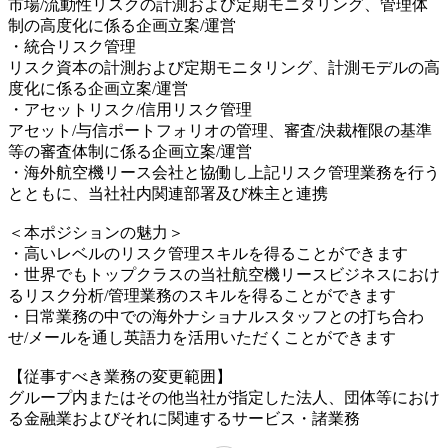
市場/流動性リスクの計測および定期モニタリング、管理体
制の高度化に係る企画立案/運営
・統合リスク管理
リスク資本の計測および定期モニタリング、計測モデルの高
度化に係る企画立案/運営
・アセットリスク/信用リスク管理
アセット/与信ポートフォリオの管理、審査/決裁権限の基準
等の審査体制に係る企画立案/運営
・海外航空機リース会社と協働し上記リスク管理業務を行う
とともに、当社社内関連部署及び株主と連携
＜本ポジションの魅力＞
・高いレベルのリスク管理スキルを得ることができます
・世界でもトップクラスの当社航空機リースビジネスにおけ
るリスク分析/管理業務のスキルを得ることができます
・日常業務の中での海外ナショナルスタッフとの打ち合わ
せ/メールを通し英語力を活用いただくことができます
【従事すべき業務の変更範囲】
グループ内またはその他当社が指定した法人、団体等におけ
る金融業およびそれに関連するサービス・諸業務