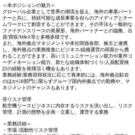
＜本ポジションの魅力＞
グローバル企業として世界の潮流を捉え、海外の事業パート
ナーと共に、持続可能な成長事業を自らのアイディアとチー
ムワークにて創造することができます。その手法も一般的な
ファイナンスリースの発展形、海外パートナーとの協働、出
資/買収/M&A等と多種多様です。
また、海外拠点マネジメントや本社関係各部、株主と連携
し、海外拠点の業務推進にビジネス/組織運営の両面から携
わることができます。高いコミュニケーション能力や案件コ
ーディネーション能力、新たな組織体制づくり/人員配置検
討の経験を発揮頂く機会もあります。
業務経験/業務習得状況に応じて将来的には、海外拠点駐在
のほかGB部門に限らずグループ国内外拠点での勤務や、マ
ネジメントのチャンスもあります。
④リスク管理
航空機リースビジネスに内在するリスクを洗い出し、リスク
管理、計測の態勢を企画・立案し、運営する業務
＜業務詳細＞
・市場 /流動性リスク管理