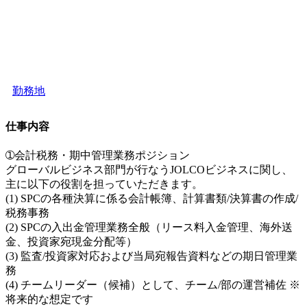
勤務地
仕事内容
➀会計税務・期中管理業務ポジション
グローバルビジネス部門が行なうJOLCOビジネスに関し、
主に以下の役割を担っていただきます。
(1) SPCの各種決算に係る会計帳簿、計算書類/決算書の作成/
税務事務
(2) SPCの入出金管理業務全般（リース料入金管理、海外送
金、投資家宛現金分配等）
(3) 監査/投資家対応および当局宛報告資料などの期日管理業
務
(4) チームリーダー（候補）として、チーム/部の運営補佐 ※
将来的な想定です