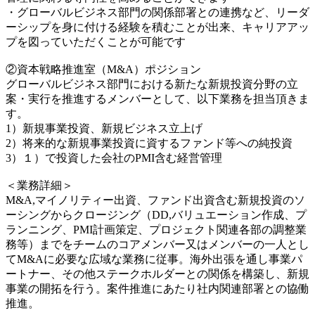
・グローバルビジネス部門の関係部署との連携など、リーダ
ーシップを身に付ける経験を積むことが出来、キャリアアッ
プを図っていただくことが可能です
②資本戦略推進室（M&A）ポジション
グローバルビジネス部門における新たな新規投資分野の立
案・実行を推進するメンバーとして、以下業務を担当頂きま
す。
1）新規事業投資、新規ビジネス立上げ
2）将来的な新規事業投資に資するファンド等への純投資
3）１）で投資した会社のPMI含む経営管理
＜業務詳細＞
M&A,マイノリティー出資、ファンド出資含む新規投資のソ
ーシングからクロージング（DD,バリュエーション作成、プ
ランニング、PMI計画策定、プロジェクト関連各部の調整業
務等）までをチームのコアメンバー又はメンバーの一人とし
てM&Aに必要な広域な業務に従事。海外出張を通し事業パ
ートナー、その他ステークホルダーとの関係を構築し、新規
事業の開拓を行う。案件推進にあたり社内関連部署との協働
推進。