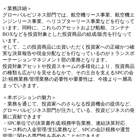
＜業務詳細＞
グローバルビジネス部門では、航空機リース事業、航空機エ
ンジンリース事業、ヘリコプターリース事業などを行なって
います。同時に、これらのアセットおよび船舶、コンテナ
BOXなどを投資対象とした投資商品の組成/販売を行なって
います。
そして、この投資商品に出資いただく投資家への正確かつ確
実な決算報告や現金分配などを行なっているのがトランスポ
ーテーションマネジメント部の業務となります。
投資対象アセットや投資スキームの多様化により、投資商品
の種類も広がりを見せるなかで、その土台を支えるSPCの会
計/税務業務/管理業務の必要性や重要性は、今後より一層高
まっていきます。
＜本ポジションの魅力＞
・業務を通じて、投資家へのさらなる投資機会の提供など、
グローバルビジネス部門が注力している、投資ビジネスの発
展に貢献できます
・SPC単位での決算書作成/税務申告業務、連結決算対応、
リース料の入金管理/支払業務など、SPCの会計税務や運営
管理に関わる専門性を高めることができます