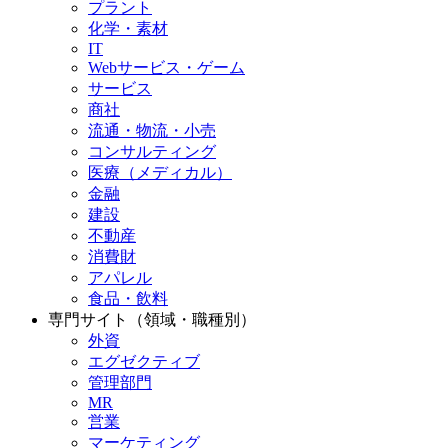
プラント
化学・素材
IT
Webサービス・ゲーム
サービス
商社
流通・物流・小売
コンサルティング
医療（メディカル）
金融
建設
不動産
消費財
アパレル
食品・飲料
専門サイト（領域・職種別）
外資
エグゼクティブ
管理部門
MR
営業
マーケティング