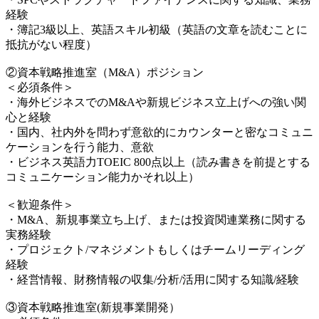
経験
・簿記3級以上、英語スキル初級（英語の文章を読むことに
抵抗がない程度）
②資本戦略推進室（M&A）ポジション
＜必須条件＞
・海外ビジネスでのM&Aや新規ビジネス立上げへの強い関
心と経験
・国内、社内外を問わず意欲的にカウンターと密なコミュニ
ケーションを行う能力、意欲
・ビジネス英語力TOEIC 800点以上（読み書きを前提とする
コミュニケーション能力かそれ以上）
＜歓迎条件＞
・M&A、新規事業立ち上げ、または投資関連業務に関する
実務経験
・プロジェクト/マネジメントもしくはチームリーディング
経験
・経営情報、財務情報の収集/分析/活用に関する知識/経験
③資本戦略推進室(新規事業開発）