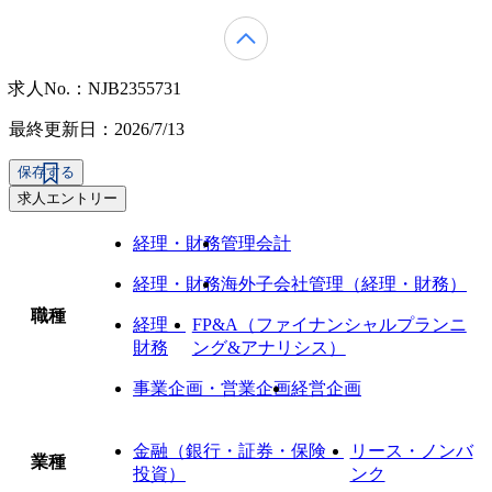
求人No.：NJB2355731
最終更新日：2026/7/13
保存する
求人エントリー
経理・財務
管理会計
経理・財務
海外子会社管理（経理・財務）
職種
経理・
FP&A（ファイナンシャルプランニ
財務
ング&アナリシス）
事業企画・営業企画
経営企画
金融（銀行・証券・保険・
リース・ノンバ
業種
投資）
ンク