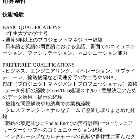
応募条件
技能/経験
BASIC QUALIFICATIONS
- 4年生大学の学士号
- 通算5年以上のプロジェクトマネジャー経験
- 日本語と英語の両言語における会話、書面でのコミュニケ
ーション、ファシリテーション、ネゴシエーション能力
PREFERRED QUALIFICATIONS
- ビジネス、エンジニアリング、オペレーション、サプライ
チェーン、輸送物流など関連分野の学士号やMBA、
PMP（プロジェクトマネジメントプロフェッショナル）資格
- データ分析の経験 (Excel/Data処理スキル)・意思決定のため
のデータ活用・提示の経験
- 複雑な問題解決や短納期での業務経験
- クロスファンクショナルなチームで協業し取りまとめた経
験
- 戦略の策定並びにEnd to Endでの実行計画についてシニア
リーダーシップへのコミュニケーション経験
- インクルーシブなカルチャーへの貢献や多様性に富んだグ