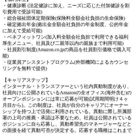
・健康診断 (法定健診に加え、ニーズに応じた付加健診を割
引費用で受診可能)
・総合福祉団体定期保険(保険料全額会社負担の生命保険)
・確定拠出年金(拠出金全額会社負担の年金制度、公的年金
に加えて受給可能)
・ベネフィットワン(加入料全額会社負担で利用できる福利
厚生メニュー、社員及び二親等以内の親族まで利用可能)
・社員割引制度(Amazon.co.jpの商品を社員割引価格で購入可
能)
・従業員アシスタントプログラム(外部機関によるカウンセ
リングを無料で提供)
【キャリアステップ】
インターナル・トランスファーという社内異動制度があり、
社員向けに公開されているAmazonの全オフィス(海外含む)の
オープンポジションには常に応募が可能(試用期間明け４ヶ
月目から)。この制度は、社員が自分のキャリアにオーナー
シップを持つ上で活発に利用されている。異動に際し所属部
署の上司の推薦・承認は不要なため、社員は公開されている
ポジションに自ら応募し、異動希望先のマネージャーなどと
の面接を経て異動可否が決定する。応募する職種はこれまで