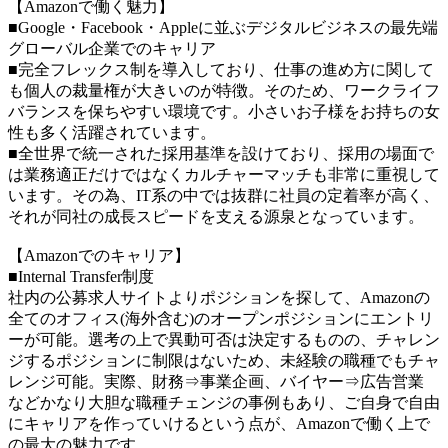
【Amazonで働く魅力】
■Google・Facebook・Appleに並ぶデジタルビジネスの最先端
グローバル企業でのキャリア
■完全フレックス制を導入しており、仕事の進め方に関して
も個人の裁量権が大きいのが特徴。そのため、ワークライフ
バランスを保ちやすい環境です。小さいお子様をお持ちの女
性も多く活躍されています。
■全世界で統一された採用基準を設けており、採用の場面で
は業務適正だけではなくカルチャーマッチも非常に重視して
います。その為、IT系の中では抜群に社員の定着率が高く、
それが同社の成長スピードを支える源泉となっています。
【Amazonでのキャリア】
■Internal Transfer制度
社内の公募求人サイトよりポジションを探して、Amazonの
全てのオフィス(海外含む)のオープンポジションにエントリ
ーが可能。選考の上で異動可否は決定するものの、チャレン
ジするポジションに制限はないため、未経験の職種でもチャ
レンジ可能。実際、財務⇒事業企画、バイヤー⇒広告営業
などかなり大胆な職種チェンジの事例もあり、ご自身で自由
にキャリアを作っていけるという点が、Amazonで働く上で
の最大の魅力です。