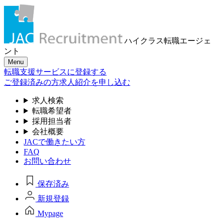
ハイクラス転職
エージェ
ント
Menu
転職支援サービスに登録する
ご登録済みの方
求人紹介を申し込む
求人検索
転職希望者
採用担当者
会社概要
JACで働きたい方
FAQ
お問い合わせ
保存済み
新規登録
Mypage