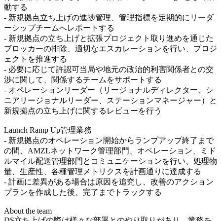
動する
- 新規拠点立ち上げの進捗管理、管理指標を定期的にリーダ
ーシップチームへレポートする
- 新規拠点の立ち上げと拡張プロジェクト取り進めを通じた
ブロッカーの排除、適切なエスカレーションを行い、プロジ
ェクトを推進する
- 必要に応じて許認可当局や地元の政治的利害関係者との交
渉に関して、関係するチームをサポートする
- オペレーションリーダー（リージョナルディレクター、シ
ニアリージョナルリーダー、ステーションマネージャー）と
新規拠点の立ち上げに関するレビューを行う
Launch Ramp Up管理業務
- 新規拠点のオペレーション開始からランプアップ終了まで
の間、AMZLネットワーク管理部門、オペレーション、ミド
ルマイル配送管理部門とコミュニケーションを行い、処理物
量、生産性、各種管理メトリクスを計画通りに達成する
- 計画に差異がある場合は原因を追究し、改善のアクション
プランを作成した後、完了までトラックする
About the team
DS立ち上げの際は様々な部署とのやり取りがあり、業務を