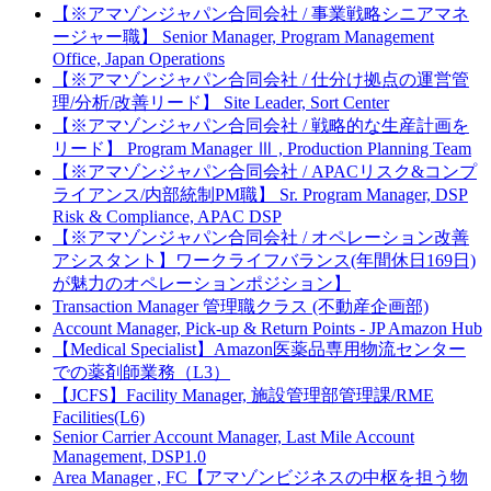
【※アマゾンジャパン合同会社 / 事業戦略シニアマネ
ージャー職】 Senior Manager, Program Management
Office, Japan Operations
【※アマゾンジャパン合同会社 / 仕分け拠点の運営管
理/分析/改善リード】 Site Leader, Sort Center
【※アマゾンジャパン合同会社 / 戦略的な生産計画を
リード】 Program Manager Ⅲ , Production Planning Team
【※アマゾンジャパン合同会社 / APACリスク&コンプ
ライアンス/内部統制PM職】 Sr. Program Manager, DSP
Risk & Compliance, APAC DSP
【※アマゾンジャパン合同会社 / オペレーション改善
アシスタント】ワークライフバランス(年間休日169日)
が魅力のオペレーションポジション】
Transaction Manager 管理職クラス (不動産企画部)
Account Manager, Pick-up & Return Points - JP Amazon Hub
【Medical Specialist】Amazon医薬品専用物流センター
での薬剤師業務（L3）
【JCFS】Facility Manager, 施設管理部管理課/RME
Facilities(L6)
Senior Carrier Account Manager, Last Mile Account
Management, DSP1.0
Area Manager , FC【アマゾンビジネスの中枢を担う物