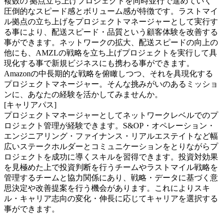
複数の 拠点立ち上げプロジェクトを同時並行で進めていく
圧倒的なスピード感とボリューム感が特徴です。ラストマイ
ル拠点の立ち上げをプロジェクトマネージャーとして実行す
る事により、配送スピード・品質という顧客体験を改善する
事ができます。ネットワークの拡大、配送スピードの向上の
他にも、AMZLの戦略を立ち上げプロジェクトを実行して具
現化する事で新規ビジネスにも携わる事ができます。
Amazonの中長期的な戦略を俯瞰しつつ、それを具現化する
プロジェクトマネージャー。そんな挑みがいのあるミッショ
ンに、あなたの経験を活かしてみませんか。
[キャリアパス]
プロジェクトマネージャーとしてネットワークレベルでのプ
ロジェクト管理が経験できます。S&OP・オペレーション・
エンジニアリング・ファイナンス・リアルエステイトなど幅
広いステークホルダーとコミュニケーションをとりながらプ
ロジェクトを成功に導くスキルを習得できます。投資対効果
を見極めた上で投資判断を行うチームやラストマイル戦略を
管理するチームと協力関係にあり、戦略・データに基づく意
思決定や改善提案を行う機会があります。これによりスキ
ル・キャリア志向の変化・伸長に応じてキャリアを選択する
事ができます。