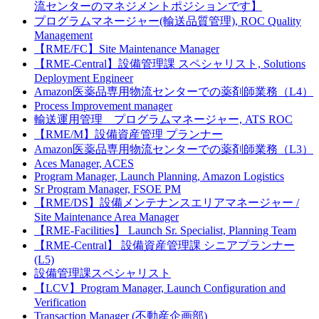
流センターのマネジメントポジションです】
プログラムマネージャー(輸送品質管理), ROC Quality
Management
【RME/FC】Site Maintenance Manager
【RME-Central】設備管理課 スペシャリスト, Solutions
Deployment Engineer
Amazon医薬品専用物流センターでの薬剤師業務（L4）
Process Improvement manager
輸送運用管理 プログラムマネージャー, ATS ROC
【RME/M】設備資産管理 プランナー
Amazon医薬品専用物流センターでの薬剤師業務（L3）
Aces Manager, ACES
Program Manager, Launch Planning, Amazon Logistics
Sr Program Manager, FSOE PM
【RME/DS】設備メンテナンスエリアマネージャー /
Site Maintenance Area Manager
【RME-Facilities】 Launch Sr. Specialist, Planning Team
【RME-Central】 設備資産管理課 シニアプランナー
(L5)
設備管理課スペシャリスト
【LCV】Program Manager, Launch Configuration and
Verification
Transaction Manager (不動産企画部)