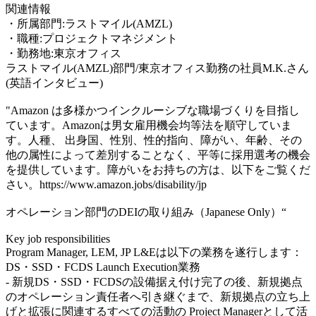
関連情報
・所属部門:ラストマイル(AMZL)
・職種:プロジェクトマネジメント
・勤務地:東京オフィス
ラストマイル(AMZL)部門/東京オフィス勤務の社員M.K.さん
(英語インタビュー)
"Amazon は多様かつインクルーシブな職場づくりを目指し
ています。Amazonは男女雇用機会均等法を順守していま
す。人種、 出身国、性別、性的指向、障がい、年齢、その
他の属性によって差別することなく、平等に採用選考の機会
を提供しています。障がいをお持ちの方は、以下をご覧くだ
さい。https://www.amazon.jobs/disability/jp
オペレーション部門のDEIの取り組み（Japanese Only）“
Key job responsibilities
Program Manager, LEM, JP L&Eは以下の業務を遂行します：
DS・SSD・FCDS Launch Execution業務
- 新規DS・SSD・FCDSの設備据え付け完了の後、新規拠点
のオペレーション責任者へ引き継ぐまで、新規拠点の立ち上
げと拡張に関連するすべての活動の Project Managerとして活