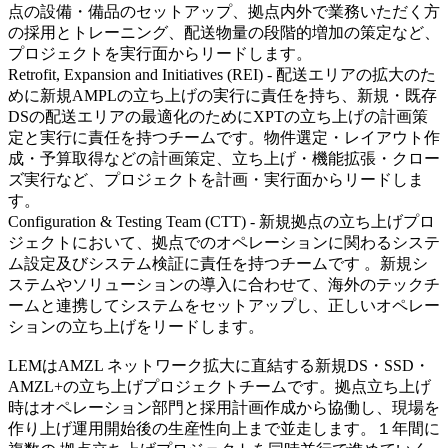
点の設備・備品のセットアップ、拠点内外で業務いただく方
の採用とトレーニング、配送物量の段階的増加の策定など、
プロジェクトを実行面からリードします。
Retrofit, Expansion and Initiatives (REI) - 配送エリアの拡大のた
めに新規AMPLの立ち上げの実行に責任を持ち、新規・既存
DSの配送エリアの最適化のためにXPTの立ち上げの計画策
定と実行に責任を持つチームです。物件選定・レイアウト作
成・予算取得などの計画策定、立ち上げ・機能拡張・クロー
ズ実行など、プロジェクトを計画・実行面からリードしま
す。
Configuration & Testing Team (CTT) - 新規拠点の立ち上げプロ
ジェクトにおいて、拠点でのオペレーションに関わるシステ
ム設定及びシステム検証に責任を持つチームです 。新規シ
ステムやソリューションの導入に合わせて、海外のテックチ
ームと連携してシステムをセットアップし、正しいオペレー
ションの立ち上げをリードします。
LEMはAMZL ネットワーク拡大に直結する新規DS・SSD・
AMZL+の立ち上げプロジェクトチームです。拠点立ち上げ
時はオペレーション部門と採用計画作成から協働し、現場を
作り上げ運用開始後の生産性向上まで並走します。１年間に