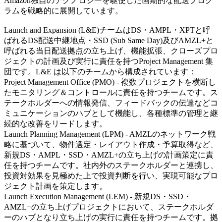
Amazon独自のテクノロジーを駆使した画期的な配送プログ
ラムを戦略的に展開しています。
Launch and Expansion (L&E)チームはDS・AMPL・XPTと呼
ばれるDS配送中継地点・SSD (Sub Same Day)及びAMZL+と
呼ばれる当日配送拠点の立ち上げ、機能拡張、クローズプロ
ジェクトの計画及び実行に責任を持つProject Management 集
団です。L&E は以下のチームから構成されています：
Project Management Office (PMO) - 複数プロジェクトを横断し
たモニタリング＆コントロールに責任を持つチームです。ス
テークホルダーへの情報発信、フィードバックの伝達などコ
ミュニケーションのハブとして機能し、各種標準の管理と継
続的な改善をリードします。
Launch Planning Management (LPM) - AMZLのネットワーク戦
略に基づいて、物件選定・レイアウト作成・予算取得など、
新規DS・AMPL・SSD・AMZL+の立ち上げの計画策定に責
任を持つチームです。社内外のステークホルダーと連携し、
投資対効果を見極めた上で投資判断を行い、実現可能なプロ
ジェクト計画を策定します。
Launch Execution Management (LEM) - 新規DS・SSD・
AMZL+の立ち上げプロジェクトにおいて、ステークホルダ
ーのハブとなり立ち上げの実行に責任を持つチームです。拠