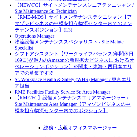
【NEW/FC】サイトメンテナンスシニアテクニシャン /
Site Maintenance Sr. Technician
【RME-M/DS】サイトメンテナンステクニシャン【ア
マゾンビジネスの中枢を担う物流センター内でのメン
テナンスポジション】(L3)
Operations Manager
物流設備メンテナンススペシャリスト / Site Mainte
Specialist
シフトアシスタント【ワークライフバランス(年間休日
169日)が魅力のAmazonの新規拡大ビジネスに おけるオ
ペレーションポジション】※関東・東海・西日本エリ
アでの募集です※
Sr. Workplace Health & Safety (WHS) Manager / 東京エリ
ア担当
RME Facilities Facility Service Sr. Area Manager
【RME/FC】設備メンテナンスエリアマネージャー /
Site Maintenance Area Manager【アマゾンビジネスの中
枢を担う物流センター内でのポジション】
総務・広報
オフィスマネージャー