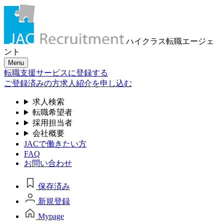
ハイクラス転職
エージェ
ント
Menu
転職支援サービスに登録する
ご登録済みの方
求人紹介を申し込む
求人検索
転職希望者
採用担当者
会社概要
JACで働きたい方
FAQ
お問い合わせ
保存済み
新規登録
Mypage