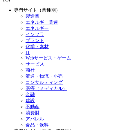
専門サイト（業種別）
製造業
エネルギー関連
エネルギー
インフラ
プラント
化学・素材
IT
Webサービス・ゲーム
サービス
商社
流通・物流・小売
コンサルティング
医療（メディカル）
金融
建設
不動産
消費財
アパレル
食品・飲料