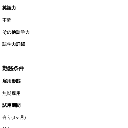
英語力
不問
その他語学力
語学力詳細
ー
勤務条件
雇用形態
無期雇用
試用期間
有り(3ヶ月)