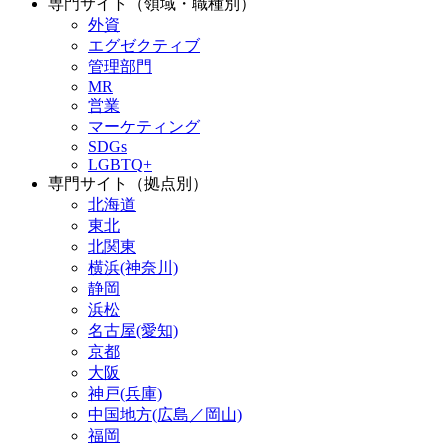
専門サイト（領域・職種別）
外資
エグゼクティブ
管理部門
MR
営業
マーケティング
SDGs
LGBTQ+
専門サイト（拠点別）
北海道
東北
北関東
横浜(神奈川)
静岡
浜松
名古屋(愛知)
京都
大阪
神戸(兵庫)
中国地方(広島／岡山)
福岡