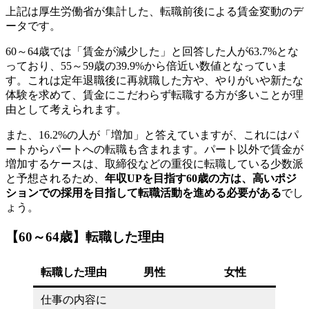
上記は厚生労働省が集計した、転職前後による賃金変動のデ
ータです。
60～64歳では「賃金が減少した」と回答した人が63.7%とな
っており、55～59歳の39.9%から倍近い数値となっていま
す。これは定年退職後に再就職した方や、やりがいや新たな
体験を求めて、賃金にこだわらず転職する方が多いことが理
由として考えられます。
また、16.2%の人が「増加」と答えていますが、これにはパ
ートからパートへの転職も含まれます。パート以外で賃金が
増加するケースは、取締役などの重役に転職している少数派
と予想されるため、
年収UPを目指す60歳の方は、高いポジ
ションでの採用を目指して転職活動を進める必要がある
でし
ょう。
【60～64歳】転職した理由
転職した理由
男性
女性
仕事の内容に