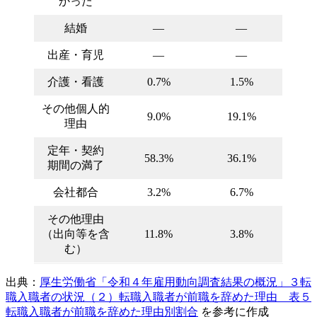
かった
結婚
―
―
出産・育児
―
―
介護・看護
0.7%
1.5%
その他個人的
9.0%
19.1%
理由
定年・契約
58.3%
36.1%
期間の満了
会社都合
3.2%
6.7%
その他理由
（出向等を含
11.8%
3.8%
む）
出典：
厚生労働省「令和４年雇用動向調査結果の概況」３転
職入職者の状況（２）転職入職者が前職を辞めた理由 表５
転職入職者が前職を辞めた理由別割合
を参考に作成