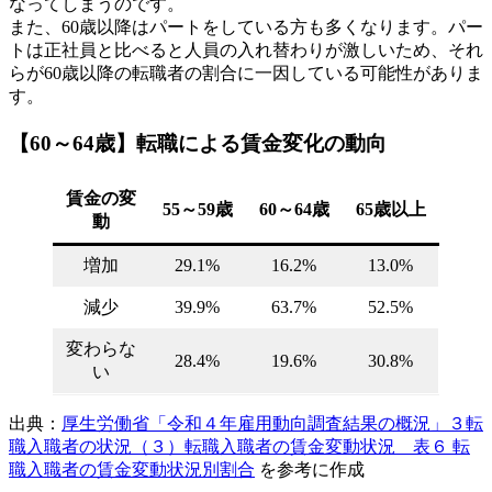
なってしまうのです。
また、60歳以降はパートをしている方も多くなります。パー
トは正社員と比べると人員の入れ替わりが激しいため、それ
らが60歳以降の転職者の割合に一因している可能性がありま
す。
【60～64歳】転職による賃金変化の動向
賃金の変
55～59歳
60～64歳
65歳以上
動
増加
29.1%
16.2%
13.0%
減少
39.9%
63.7%
52.5%
変わらな
28.4%
19.6%
30.8%
い
出典：
厚生労働省「令和４年雇用動向調査結果の概況」３転
職入職者の状況（３）転職入職者の賃金変動状況 表６ 転
職入職者の賃金変動状況別割合
を参考に作成