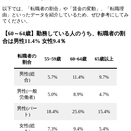
以下では、「転職者の割合」や「賃金の変動」、「転職理
由」といったデータを紹介しているため、ぜひ参考にしてみ
てください。
【60～64歳】勤務している人のうち、転職者の割
合は男性11.4% 女性9.4％
転職者の
55~59歳
60~64歳
65歳以上
割合
男性(総
5.7%
11.4%
9.7%
合)
男性(一般
5.0%
8.9%
4.7%
労働者)
男性(パー
18.4%
25.6%
15.4%
ト)
女性(総
7.3%
9.4%
5.4%