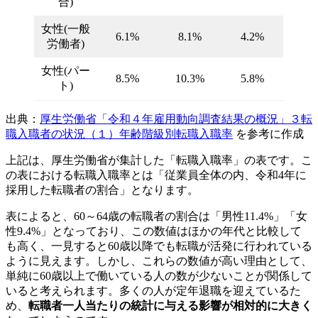
合)
女性(一般
6.1%
8.1%
4.2%
労働者)
女性(パー
8.5%
10.3%
5.8%
ト)
出典：
厚生労働省「令和４年雇用動向調査結果の概況」３転
職入職者の状況（１）年齢階級別転職入職率
を参考に作成
上記は、厚生労働省が集計した「転職入職率」の表です。こ
の表における転職入職率とは「従業員全体の内、令和4年に
採用した転職者の割合」となります。
表によると、60～64歳の転職者の割合は「男性11.4%」「女
性9.4%」となっており、この数値はほかの年代と比較して
も高く、一見すると60歳以降でも転職が活発に行われている
ように見えます。しかし、これらの数値が高い理由として、
単純に60歳以上で働いている人の数が少ないことが関係して
いると考えられます。多くの人が定年退職を迎えているた
め、
転職者一人当たりの統計に与える影響が相対的に大きく