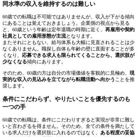
同水準の収入を維持するのは難しい
60歳での転職は不可能ではありませんが、収入が下がる傾向
にあることは覚えておきましょう。企業側の視点から見る
と、60歳という年齢は定年退職の時期に近く、
再雇用や契約
社員としての雇用形態が主流
となります。
またそれにともない、給与体系も大幅に見直されることは少
なくありません。職探し自体も年齢の壁に直面することが多
くなり、
応募できる求人も限られてくることから、選択肢が
少なくなる
傾向にあります。
そのため、60歳の方は自分の市場価値を客観的に見極め、
現
実的な収入の見込みを立てながら転職活動へ向かう
ことを推
奨します。
条件にこだわらず、やりたいことを優先するのも
一つの手
60歳での転職は、条件にこだわりすぎると実現が非常に難し
いと言わざるを得ません。そのため、全ての条件を満たして
いる求人だけを選択肢に入れるのではなく、
ある程度の妥協