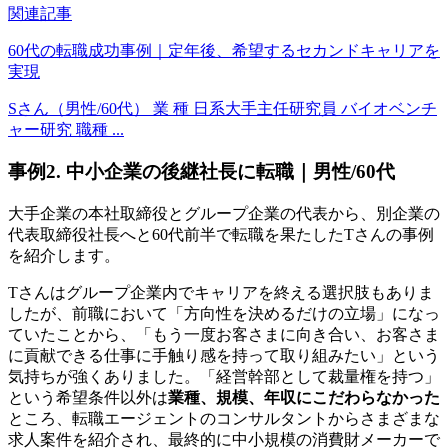
関連記事
60代の転職成功事例｜定年後、希望するセカンドキャリアを
実現
Sさん（男性/60代） 業 種 日系大手主任研究員 バイオベンチ
ャー研究 職種 ...
事例2. 中小企業の後継社長に転職｜男性/60代
大手企業の本社取締役とグループ企業の代表から、別企業の
代表取締役社長へと60代前半で転職を果たしたTさんの事例
を紹介します。
Tさんはグループ企業内でキャリアを終える選択肢もありま
したが、前職において「方向性を決めるだけの立場」になっ
ていたことから、「もう一度お客さまに向き合い、お客さま
に貢献できる仕事に手触り感を持って取り組みたい」という
気持ちが強くありました。「経営幹部として裁量権を持つ」
という希望条件以外は
業種、規模、年収にこだわらなかった
ところ、転職エージェントのコンサルタントからさまざまな
求人案件を紹介され、最終的に中小規模の消費財メーカーで