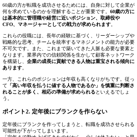
60歳の方が転職を成功させるためには、自身に対して企業が
何を求めているのかを理解することが重要です。
60歳の方に
は基本的に管理職や経営に近いポジション、取締役や
CFO、マネージャーとしての戦力が求められます
。
これらの役職には、長年の経験に基づく、リーダーシップや
戦略的な思考、チームを統率するマネジメントの能力が必要
不可欠です。また、これまで築いてきた人脈も必要な要素と
なります。業界内での信頼関係を生かして顧客ネットワーク
を構築し、
企業の成長に貢献できる人物は重宝される傾向に
あります
。
一方、これらのポジションは年収も高くなりがちです。従っ
て
「高い年収を払うに値する人物であるか」を慎重に判断さ
れることが多く、相応の準備が求められる
といえるでしょ
う。
ポイント2. 定年後にブランクを作らない
定年後にブランクを作ってしまうと、転職を成功させられる
可能性が下がってしまいます。