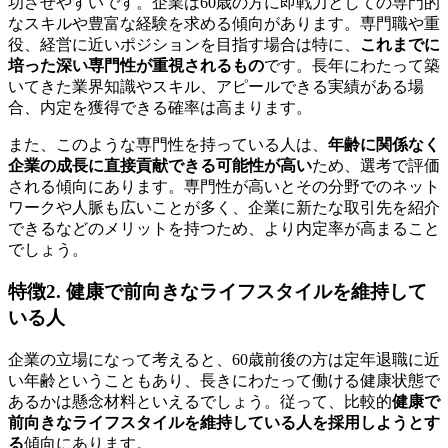
功させやすいです。企業は60歳の方に即戦力としての専門的
なスキルや豊富な経験を求める傾向があります。専門職や重
役、経営に近いポジションを目指す場合は特に、
これまでに
培った深い専門性が重視されるもの
です。長年にわたって築
いてきた業界知識やスキル、アピールできる実績がある場
合、内定を獲得できる確率は高まります。
また、このような専門性を持っている人は、
年齢に関係なく
企業の成長に直接貢献できる可能性が高い
ため、選考で評価
される傾向にあります。専門性が高いとその分野でのネット
ワークや人脈も広いことが多く、企業に新たな取引先を紹介
できるなどのメリットを持つため、より内定率が高まること
でしょう。
特徴2. 健康で前向きなライフスタイルを維持して
いる人
企業の立場になって考えると、60歳前後の方は定年退職に近
い年齢ということもあり、長きにわたって働ける健康状態で
あるかは懸念材料といえるでしょう。従って、比較的
健康で
前向きなライフスタイルを維持している人を採用しようとす
る
傾向にあります。