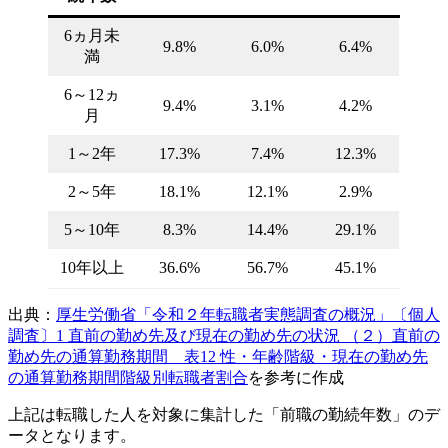
6ヵ月未
9.8%
6.0%
6.4%
満
6～12ヵ
9.4%
3.1%
4.2%
月
1～2年
17.3%
7.4%
12.3%
2～5年
18.1%
12.1%
2.9%
5～10年
8.3%
14.4%
29.1%
10年以上
36.6%
56.7%
45.1%
出典：
厚生労働省「令和２年転職者実態調査の概況」〔個人
調査〕1 直前の勤め先及び現在の勤め先の状況 （２）直前の
勤め先の通算勤務期間 表12 性・年齢階級・現在の勤め先
の通算勤務期間階級別転職者割合
を参考に作成
上記は転職した人を対象に集計した「前職の勤続年数」のデ
ータとなります。