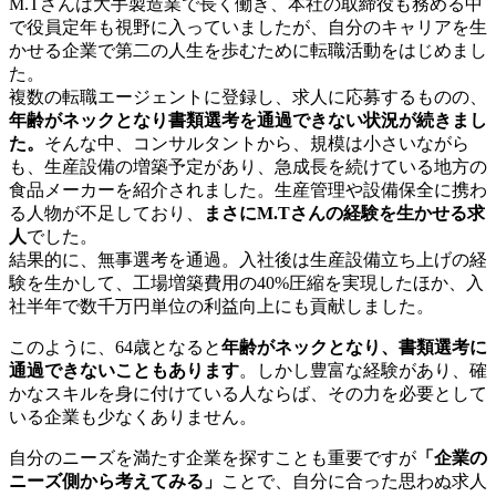
M.Tさんは大手製造業で長く働き、本社の取締役も務める中
で役員定年も視野に入っていましたが、自分のキャリアを生
かせる企業で第二の人生を歩むために転職活動をはじめまし
た。
複数の転職エージェントに登録し、求人に応募するものの、
年齢がネックとなり書類選考を通過できない状況が続きまし
た。
そんな中、コンサルタントから、規模は小さいながら
も、生産設備の増築予定があり、急成長を続けている地方の
食品メーカーを紹介されました。生産管理や設備保全に携わ
る人物が不足しており、
まさにM.Tさんの経験を生かせる求
人
でした。
結果的に、無事選考を通過。入社後は生産設備立ち上げの経
験を生かして、工場増築費用の40%圧縮を実現したほか、入
社半年で数千万円単位の利益向上にも貢献しました。
このように、64歳となると
年齢がネックとなり、書類選考に
通過できないこともあります
。しかし豊富な経験があり、確
かなスキルを身に付けている人ならば、その力を必要として
いる企業も少なくありません。
自分のニーズを満たす企業を探すことも重要ですが
「企業の
ニーズ側から考えてみる」
ことで、自分に合った思わぬ求人