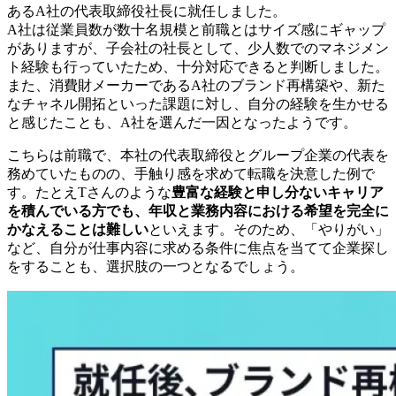
あるA社の代表取締役社長に就任しました。
A社は従業員数が数十名規模と前職とはサイズ感にギャップ
がありますが、子会社の社長として、少人数でのマネジメン
ト経験も行っていたため、十分対応できると判断しました。
また、消費財メーカーであるA社のブランド再構築や、新た
なチャネル開拓といった課題に対し、自分の経験を生かせる
と感じたことも、A社を選んだ一因となったようです。
こちらは前職で、本社の代表取締役とグループ企業の代表を
務めていたものの、手触り感を求めて転職を決意した例で
す。たとえTさんのような
豊富な経験と申し分ないキャリア
を積んでいる方でも、年収と業務内容における希望を完全に
かなえることは難しい
といえます。そのため、「やりがい」
など、自分が仕事内容に求める条件に焦点を当てて企業探し
をすることも、選択肢の一つとなるでしょう。