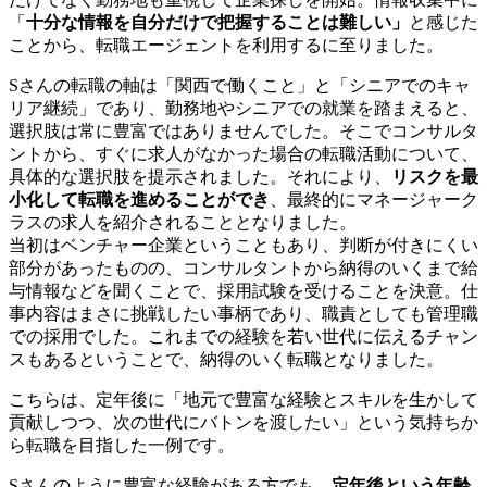
「
十分な情報を自分だけで把握することは難しい」
と感じた
ことから、転職エージェントを利用するに至りました。
Sさんの転職の軸は「関西で働くこと」と「シニアでのキャ
リア継続」であり、勤務地やシニアでの就業を踏まえると、
選択肢は常に豊富ではありませんでした。そこでコンサルタ
ントから、すぐに求人がなかった場合の転職活動について、
具体的な選択肢を提示されました。それにより、
リスクを最
小化して転職を進めることができ
、最終的にマネージャーク
ラスの求人を紹介されることとなりました。
当初はベンチャー企業ということもあり、判断が付きにくい
部分があったものの、コンサルタントから納得のいくまで給
与情報などを聞くことで、採用試験を受けることを決意。仕
事内容はまさに挑戦したい事柄であり、職責としても管理職
での採用でした。これまでの経験を若い世代に伝えるチャン
スもあるということで、納得のいく転職となりました。
こちらは、定年後に「地元で豊富な経験とスキルを生かして
貢献しつつ、次の世代にバトンを渡したい」という気持ちか
ら転職を目指した一例です。
Sさんのように豊富な経験がある方でも、
定年後という年齢