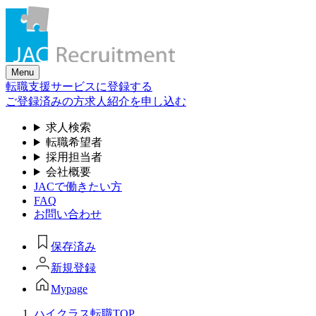
Skip
to
the
content
Menu
転職支援サービスに登録する
ご登録済みの方
求人紹介を申し込む
求人検索
転職希望者
採用担当者
会社概要
JACで働きたい方
FAQ
お問い合わせ
保存済み
新規登録
Mypage
ハイクラス転職TOP