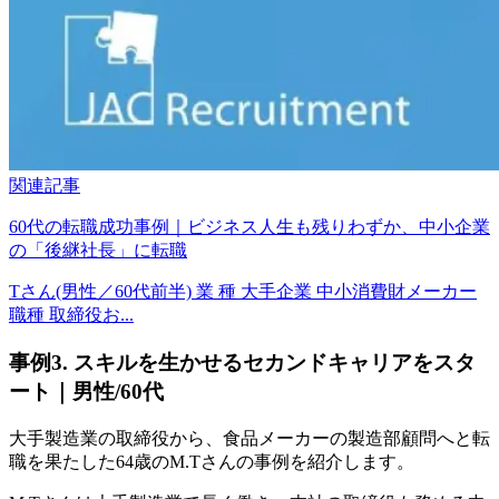
関連記事
60代の転職成功事例｜ビジネス人生も残りわずか、中小企業
の「後継社長」に転職
Tさん(男性／60代前半) 業 種 大手企業 中小消費財メーカー
職種 取締役お...
事例3. スキルを生かせるセカンドキャリアをスタ
ート｜男性/60代
大手製造業の取締役から、食品メーカーの製造部顧問へと転
職を果たした64歳のM.Tさんの事例を紹介します。