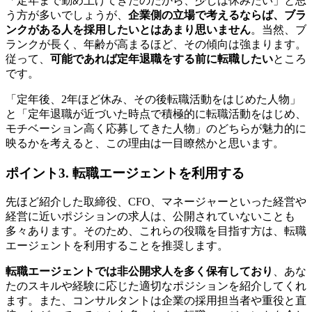
「定年まで勤め上げてきたのだから、少しは休みたい」と思
う方が多いでしょうが、
企業側の立場で考えるならば、ブラ
ンクがある人を採用したいとはあまり思いません
。当然、ブ
ランクが長く、年齢が高まるほど、その傾向は強まります。
従って、
可能であれば定年退職をする前に転職したい
ところ
です。
「定年後、2年ほど休み、その後転職活動をはじめた人物」
と「定年退職が近づいた時点で積極的に転職活動をはじめ、
モチベーション高く応募してきた人物」のどちらが魅力的に
映るかを考えると、この理由は一目瞭然かと思います。
ポイント3. 転職エージェントを利用する
先ほど紹介した取締役、CFO、マネージャーといった経営や
経営に近いポジションの求人は、公開されていないことも
多々あります。そのため、これらの役職を目指す方は、転職
エージェントを利用することを推奨します。
転職エージェントでは非公開求人を多く保有しており
、あな
たのスキルや経験に応じた適切なポジションを紹介してくれ
ます。また、コンサルタントは企業の採用担当者や重役と直