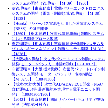
システムの開発（管理職）【M_39】【1930】
※管理職※【東京勤務】電動パワーエレクトロニクス
システムの開発（電気・制御領域/管理職）【M_38】
【1928】
【Honda】リパーパス電池を活用した蓄電池システム
（BESS）の研究開発
【1860】【栃木勤務】次世代電動車向け制御システム
における開発プロセス改革
※管理職※【栃木勤務】車両運動統合制御システム及
びエネルギーマネジメント制御システム開発【M_31】
【1878】
【大阪/栃木勤務】次世代パワートレイン制御システム
開発(モーター/バッテリー制御領域)【1861/1862】
※管理職※【大阪/栃木勤務】次世代パワートレイン制
御システム開発(モーター/バッテリー制御領域)
【M_32/33】【1884/1886】
【栃木/大宮/大阪】次世代AD/ADAS ECU開発（NoA/
自動運転Lv4等 最新機能を実現する電子ユニット開
発）【1903/1905/1906】
【2042】【東京勤務】四輪サイバーセキュリティ技術
開発（法規認可対応）