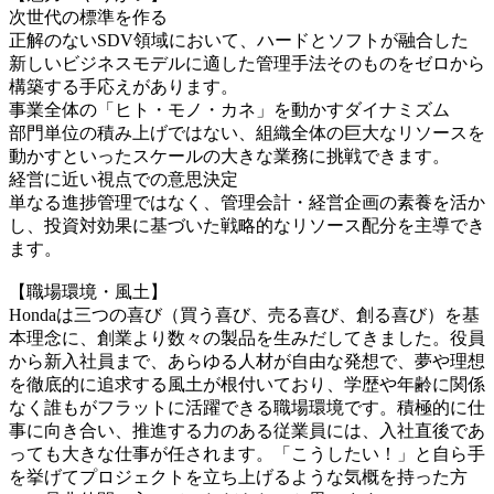
次世代の標準を作る
正解のないSDV領域において、ハードとソフトが融合した
新しいビジネスモデルに適した管理手法そのものをゼロから
構築する手応えがあります。
事業全体の「ヒト・モノ・カネ」を動かすダイナミズム
部門単位の積み上げではない、組織全体の巨大なリソースを
動かすといったスケールの大きな業務に挑戦できます。
経営に近い視点での意思決定
単なる進捗管理ではなく、管理会計・経営企画の素養を活か
し、投資対効果に基づいた戦略的なリソース配分を主導でき
ます。
【職場環境・風土】
Hondaは三つの喜び（買う喜び、売る喜び、創る喜び）を基
本理念に、創業より数々の製品を生みだしてきました。役員
から新入社員まで、あらゆる人材が自由な発想で、夢や理想
を徹底的に追求する風土が根付いており、学歴や年齢に関係
なく誰もがフラットに活躍できる職場環境です。積極的に仕
事に向き合い、推進する力のある従業員には、入社直後であ
っても大きな仕事が任されます。「こうしたい！」と自ら手
を挙げてプロジェクトを立ち上げるような気概を持った方