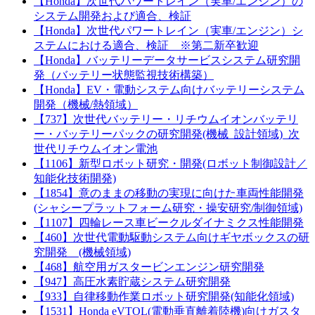
【Honda】次世代パワートレイン（実車/エンジン）の
システム開発および適合、検証
【Honda】次世代パワートレイン（実車/エンジン）シ
ステムにおける適合、検証 ※第二新卒歓迎
【Honda】バッテリーデータサービスシステム研究開
発（バッテリー状態監視技術構築）
【Honda】EV・電動システム向けバッテリーシステム
開発（機械/熱領域）
【737】次世代バッテリー・リチウムイオンバッテリ
ー・バッテリーパックの研究開発(機械_設計領域)_次
世代リチウムイオン電池
【1106】新型ロボット研究・開発(ロボット制御設計／
知能化技術開発)
【1854】意のままの移動の実現に向けた車両性能開発
(シャシープラットフォーム研究・操安研究/制御領域)
【1107】四輪レース車ビークルダイナミクス性能開発
【460】次世代電動駆動システム向けギヤボックスの研
究開発 (機械領域)
【468】航空用ガスタービンエンジン研究開発
【947】高圧水素貯蔵システム研究開発
【933】自律移動作業ロボット研究開発(知能化領域)
【1531】Honda eVTOL(電動垂直離着陸機)向けガスタ