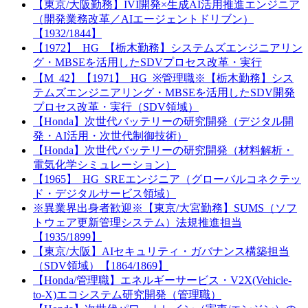
【東京/大阪勤務】IVI開発×生成AI活用推進エンジニア
（開発業務改革／AIエージェントドリブン）
【1932/1844】
【1972】_HG_【栃木勤務】システムズエンジニアリン
グ・MBSEを活用したSDVプロセス改革・実行
【M_42】【1971】_HG_※管理職※【栃木勤務】シス
テムズエンジニアリング・MBSEを活用したSDV開発
プロセス改革・実行（SDV領域）
【Honda】次世代バッテリーの研究開発（デジタル開
発・AI活用・次世代制御技術）
【Honda】次世代バッテリーの研究開発（材料解析・
電気化学シミュレーション）
【1965】_HG_SREエンジニア（グローバルコネクテッ
ド・デジタルサービス領域）
※異業界出身者歓迎※【東京/大宮勤務】SUMS（ソフ
トウェア更新管理システム）法規推進担当
【1935/1899】
【東京/大阪】AIセキュリティ・ガバナンス構築担当
（SDV領域）【1864/1869】
【Honda/管理職】エネルギーサービス・V2X(Vehicle-
to-X)エコシステム研究開発（管理職）