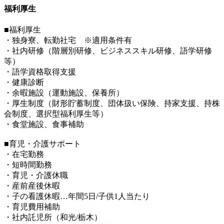
福利厚生
■福利厚生
・独身寮、転勤社宅 ※適用条件有
・社内研修（階層別研修、ビジネススキル研修、語学研修
等）
・語学資格取得支援
・健康診断
・余暇施設（運動施設、保養所）
・厚生制度（財形貯蓄制度、団体扱い保険、持家支援、持株
会制度、選択型福利厚生等）
・食堂施設、食事補助
■育児・介護サポート
・在宅勤務
・短時間勤務
・育児・介護休職
・産前産後休暇
・子の看護休暇…年間5日/子供1人当たり
・育児費用補助
・社内託児所（和光/栃木）