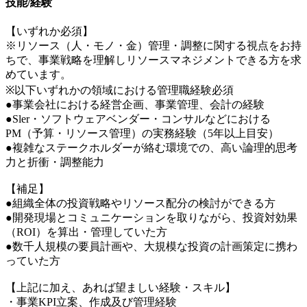
技能/経験
【いずれか必須】
※リソース（人・モノ・金）管理・調整に関する視点をお持
ちで、事業戦略を理解しリソースマネジメントできる方を求
めています。
※以下いずれかの領域における管理職経験必須
●事業会社における経営企画、事業管理、会計の経験
●Sler・ソフトウェアベンダー・コンサルなどにおける
PM（予算・リソース管理）の実務経験（5年以上目安）
●複雑なステークホルダーが絡む環境での、高い論理的思考
力と折衝・調整能力
【補足】
●組織全体の投資戦略やリソース配分の検討ができる方
●開発現場とコミュニケーションを取りながら、投資対効果
（ROI）を算出・管理していた方
●数千人規模の要員計画や、大規模な投資の計画策定に携わ
っていた方
【上記に加え、あれば望ましい経験・スキル】
・事業KPI立案、作成及び管理経験