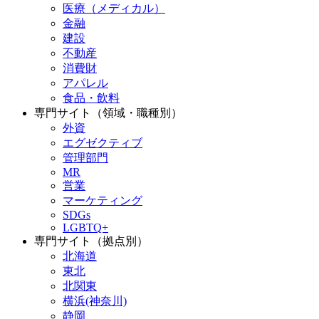
医療（メディカル）
金融
建設
不動産
消費財
アパレル
食品・飲料
専門サイト（領域・職種別）
外資
エグゼクティブ
管理部門
MR
営業
マーケティング
SDGs
LGBTQ+
専門サイト（拠点別）
北海道
東北
北関東
横浜(神奈川)
静岡