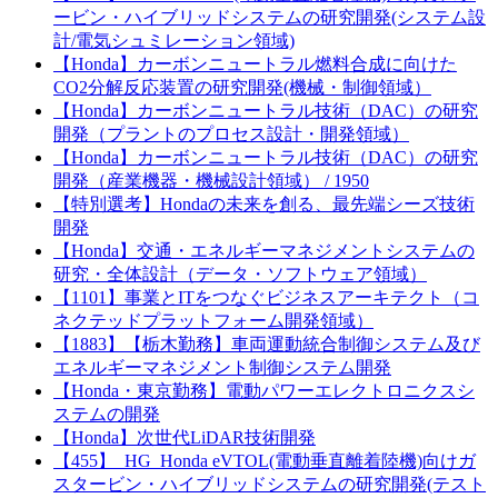
ービン・ハイブリッドシステムの研究開発(システム設
計/電気シュミレーション領域)
【Honda】カーボンニュートラル燃料合成に向けた
CO2分解反応装置の研究開発(機械・制御領域）
【Honda】カーボンニュートラル技術（DAC）の研究
開発（プラントのプロセス設計・開発領域）
【Honda】カーボンニュートラル技術（DAC）の研究
開発（産業機器・機械設計領域） / 1950
【特別選考】Hondaの未来を創る、最先端シーズ技術
開発
【Honda】交通・エネルギーマネジメントシステムの
研究・全体設計（データ・ソフトウェア領域）
【1101】事業とITをつなぐビジネスアーキテクト（コ
ネクテッドプラットフォーム開発領域）
【1883】【栃木勤務】車両運動統合制御システム及び
エネルギーマネジメント制御システム開発
【Honda・東京勤務】電動パワーエレクトロニクスシ
ステムの開発
【Honda】次世代LiDAR技術開発
【455】_HG_Honda eVTOL(電動垂直離着陸機)向けガ
スタービン・ハイブリッドシステムの研究開発(テスト