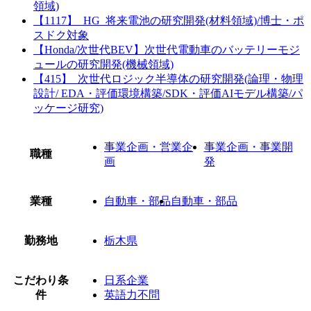
領域)
【1117】_HG_将来電池の研究開発(材料領域)/博士・ポ
スドク対象
【Honda/次世代BEV】次世代電動車のバッテリーモジ
ュールの研究開発(機械領域)
【415】_次世代ロジック半導体の研究開発(論理・物理
設計/ EDA・評価環境構築/SDK・評価AIモデル構築/パ
ッケージ研究)
事業企画・営業企
事業企画・事業開
職種
画
発
業種
自動車・部品
自動車・部品
勤務地
栃木県
こだわり条
日系企業
件
英語力不問