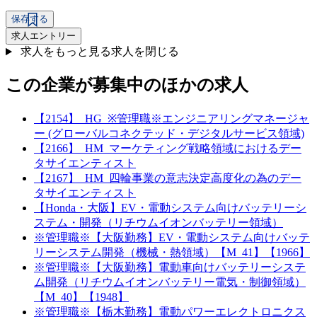
保存する
求人エントリー
求人をもっと見る
求人を閉じる
この企業が募集中のほかの求人
【2154】_HG_※管理職※エンジニアリングマネージャ
ー (グローバルコネクテッド・デジタルサービス領域)
【2166】_HM_マーケティング戦略領域におけるデー
タサイエンティスト
【2167】_HM_四輪事業の意志決定高度化の為のデー
タサイエンティスト
【Honda・大阪】EV・電動システム向けバッテリーシ
ステム・開発（リチウムイオンバッテリー領域）
※管理職※【大阪勤務】EV・電動システム向けバッテ
リーシステム開発（機械・熱領域）【M_41】【1966】
※管理職※【大阪勤務】電動車向けバッテリーシステ
ム開発（リチウムイオンバッテリー電気・制御領域）
【M_40】【1948】
※管理職※【栃木勤務】電動パワーエレクトロニクス