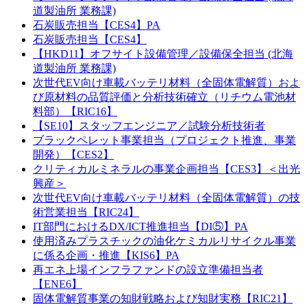
道製油所 業務課)
石炭販売担当【CES4】PA
石炭販売担当【CES4】
【HKD11】オフサイト設備管理／設備保全担当 (北海
道製油所 業務課)
次世代EV向け車載バッテリ材料（全固体電解質）およ
び原材料の品質評価と分析技術確立（リチウム電池材
料部）【RIC16】
【SE10】スタッフエンジニア／試験分析技術者
ブラックペレット事業担当（プロジェクト推進、事業
開発）【CES2】
クリティカルミネラルの事業企画担当【CES3】＜出光
興産＞
次世代EV向け車載バッテリ材料（全固体電解質）の技
術営業担当【RIC24】
IT部門におけるDX/ICT推進担当【DI⑤】PA
使用済みプラスチックの油化ケミカルリサイクル事業
に係る企画・推進【KIS6】PA
再エネ上場インフラファンドの設立準備担当者
【ENE6】
固体電解質事業の知財戦略および知財実務【RIC21】