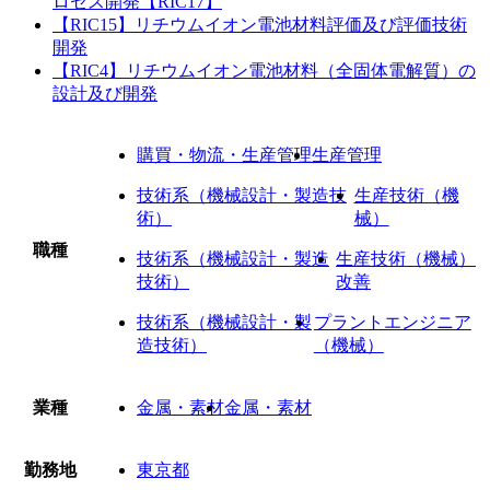
ロセス開発【RIC17】
【RIC15】リチウムイオン電池材料評価及び評価技術
開発
【RIC4】リチウムイオン電池材料（全固体電解質）の
設計及び開発
購買・物流・生産管理
生産管理
技術系（機械設計・製造技
生産技術（機
術）
械）
職種
技術系（機械設計・製造
生産技術（機械）
技術）
改善
技術系（機械設計・製
プラントエンジニア
造技術）
（機械）
業種
金属・素材
金属・素材
勤務地
東京都