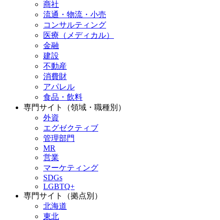
商社
流通・物流・小売
コンサルティング
医療（メディカル）
金融
建設
不動産
消費財
アパレル
食品・飲料
専門サイト（領域・職種別）
外資
エグゼクティブ
管理部門
MR
営業
マーケティング
SDGs
LGBTQ+
専門サイト（拠点別）
北海道
東北