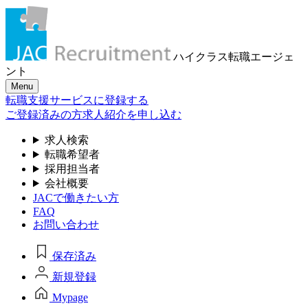
ハイクラス転職
エージェ
ント
Menu
転職支援サービスに登録する
ご登録済みの方
求人紹介を申し込む
求人検索
転職希望者
採用担当者
会社概要
JACで働きたい方
FAQ
お問い合わせ
保存済み
新規登録
Mypage