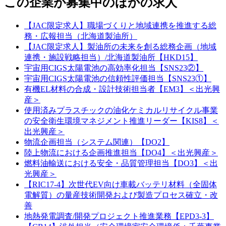
この企業が募集中のほかの求人
【JAC限定求人】職場づくりと地域連携を推進する総
務・広報担当（北海道製油所）
【JAC限定求人】製油所の未来を創る総務企画（地域
連携・施設戦略担当）/北海道製油所【HKD15】
宇宙用CIGS太陽電池の高効率化担当【SNS23②】
宇宙用CIGS太陽電池の信頼性評価担当【SNS23①】
有機EL材料の合成・設計技術担当者【EM3】＜出光興
産＞
使用済みプラスチックの油化ケミカルリサイクル事業
の安全衛生環境マネジメント推進リーダー【KIS8】＜
出光興産＞
物流企画担当（システム関連）【DO2】
陸上物流における企画推進担当【DO4】＜出光興産＞
燃料油輸送における安全・品質管理担当【DO3】＜出
光興産＞
【RIC17-4】次世代EV向け車載バッテリ材料（全固体
電解質）の量産技術開発および製造プロセス確立・改
善
地熱発電調査/開発プロジェクト推進業務【EPD3-3】