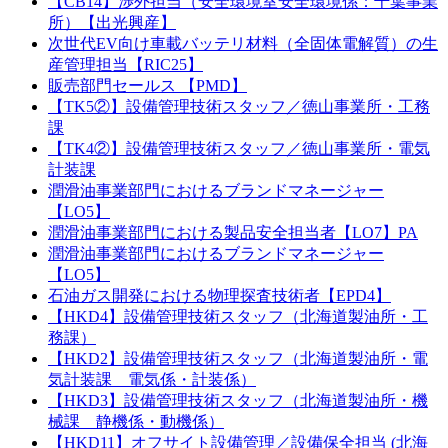
【CB14】渉外担当（安全環境室安全環境係：千葉事業
所）【出光興産】
次世代EV向け車載バッテリ材料（全固体電解質）の生
産管理担当【RIC25】
販売部門セールス 【PMD】
【TK5②】設備管理技術スタッフ／徳山事業所・工務
課
【TK4②】設備管理技術スタッフ／徳山事業所・電気
計装課
潤滑油事業部門におけるブランドマネージャー
【LO5】
潤滑油事業部門における製品安全担当者【LO7】PA
潤滑油事業部門におけるブランドマネージャー
【LO5】
石油ガス開発における物理探査技術者【EPD4】
【HKD4】設備管理技術スタッフ（北海道製油所・工
務課）
【HKD2】設備管理技術スタッフ（北海道製油所・電
気計装課 電気係・計装係）
【HKD3】設備管理技術スタッフ（北海道製油所・機
械課 静機係・動機係）
【HKD11】オフサイト設備管理／設備保全担当 (北海