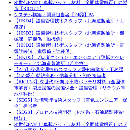
次世代EV向け車載バッテリ材料（全固体電解質）の製
造【RIC17-2】
システム構築・開発担当者【DI③】PA
【HKD4】設備管理技術スタッフ（北海道製油所・工
務課）
【HKD3】設備管理技術スタッフ（北海道製油所・機
械課 静機係・動機係）
【HKD2】設備管理技術スタッフ（北海道製油所・電
気計装課 電気係・計装係）
【HKD5】プロダクション・エンジニア（運転オペレ
ーター）／北海道製油所（苫小牧）
【AI6】設備管理技術スタッフ／愛知事業所・工務課
【CZ3②】特許実務・情報分析・戦略担当者
【RIC17-3】次世代EV向け車載バッテリ材料（全固体
電解質）製造設備の設備保全・設備管理（リチウム電
池材料部）
【SEG5】設備管理技術スタッフ（電気エンジニア 保
全）担当者
【SEG3】プロセス技術開発（化学系・石油精製装置/
触媒）
次世代EV向け車載バッテリ材料（全固体電解質）のプ