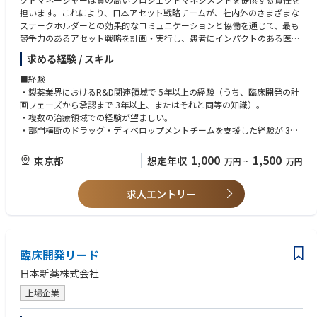
担います。これにより、日本アセット戦略チームが、社内外のさまざまな
ステークホルダーとの効果的なコミュニケーションと協働を通じて、最も
競争力のあるアセット戦略を計画・実行し、患者にインパクトのある医薬
品を届けられるようにします。
求める経験 / スキル
■経験
・製薬業界におけるR&D関連領域で 5年以上の経験（うち、臨床開発の計
画フェーズから承認まで 3年以上、またはそれと同等の知識）。
・複数の治療領域での経験が望ましい。
・部門横断のドラッグ・ディベロップメントチームを支援した経験が 3年
以上。
・グローバル環境での実務経験。
1,000
1,500
東京都
想定年収
万円
~
万円
■学歴
求人エントリー
・ライフサイエンスまたは関連分野の学士号。
・高度な学位が望ましい（MSc / PhD / MBA など）または、関連する教
育・職業訓練と実務における強い実績による同等性の証明。
■スキル
臨床開発リード
・英語（口頭・文書）のコミュニケーションスキルが良好であること（TO
EIC 750以上、または同等）。
日本新薬株式会社
・リーダーシップスキル。
上場企業
・チームビルディングおよび信頼構築のスキル。
・分析的・論理的思考および問題解決スキル。