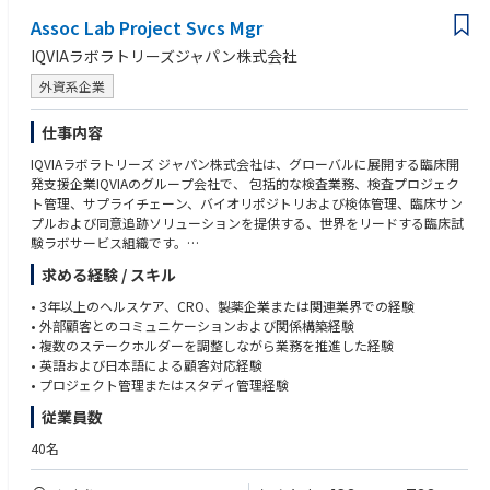
■歓迎する経験・スキル
Assoc Lab Project Svcs Mgr
・グローバル試験または国際共同治験への参画経験。
・開発戦略の立案、臨床試験計画の策定、データパッケージの構築、承認
IQVIAラボラトリーズジャパン株式会社
申請戦略の検討など、開発プロセス全体を見据えて部門横断的に業務を推
進した経験。
外資系企業
・希少疾患、再生医療等製品、難易度の高い対象疾患・評価項目を含む開
発プロジェクトへの関与経験。
仕事内容
・プロジェクトリード、サブリード、試験責任者等として、進捗・品質・
IQVIAラボラトリーズ ジャパン株式会社は、グローバルに展開する臨床開
コスト・リスクを意識して業務を推進した経験。
発支援企業IQVIAのグループ会社で、 包括的な検査業務、検査プロジェク
ト管理、サプライチェーン、バイオリポジトリおよび検体管理、臨床サン
■求める人物像
プルおよび同意追跡ソリューションを提供する、世界をリードする臨床試
・開発品の価値最大化と患者さんへの貢献を意識し、科学的・規制的な観
験ラボサービス組織です。
点から主体的に課題を捉えられる方。
・自ら判断材料を整理し、関係者を巻き込みながら、実行可能な方針に落
求める経験 / スキル
【業務内容】
とし込める方。
臨床試験における検査（ラボ）業務のプロジェクト全体をマネジメントす
・若手中心の組織において、経験や専門性を共有し、周囲の成長を支援で
• 3年以上のヘルスケア、CRO、製薬企業または関連業界での経験
るポジションです。
きる方。
• 外部顧客とのコミュニケーションおよび関係構築経験
担当プロジェクトについて、受託から完了まで一貫してクライアントの窓
• 複数のステークホルダーを調整しながら業務を推進した経験
口となり、コミュニケーションをリードしていただきます。
■学歴
• 英語および日本語による顧客対応経験
また、社内の業務ルールやこれまでの成功事例に沿って、プロジェクトが
・理系大学卒以上（薬学、医学、生命科学、農学、理学、工学等の関連分
• プロジェクト管理またはスタディ管理経験
スムーズかつ適切に進むよう管理します。
野）。
従業員数
・修士以上、薬剤師資格、博士号等を有する場合は尚可。
① プロジェクト立ち上げ・計画
40名
プロトコル・予算のレビュー、プロジェクト計画の策定・実行
マイルストーン設定、リスク・課題の管理