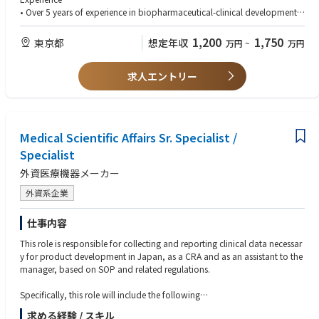
【キャリアパス】
lity
• Over 5 years of experience in biopharmaceutical-clinical development is
Line Management
• Identification of risks and assurance of mitigation plans to be impleme
required, including experience of strategic design of global clinical progr
Operational Client Lead (Portfolio Lead)
nted
ams, oversight of the planning and simultaneous delivery of multiple clin
1,200
1,750
東京都
想定年収
万円
~
万円
• Incorporation of clinical / medical science insights into the clinical devel
ical studies, attendance at meetings with regulatory authorities and appli
opment strategy, plans and study designs
cable external stakeholders and clinical contribution to regulatory submi
• Responsible for Japan inputs in the creation of clinical components of
求人エントリー
ssions and life cycle management.
key documents (e.g., trial protocols, Investigator’s Brochures, CSRs, regul
• Preferably has previously led a part or an entire clinical program
atory documents) and execution
• Contribution to successful regulatory filings, approvals, and launches i
n Japan
Medical Scientific Affairs Sr. Specialist /
• Support market access, commercialization, and maintenance of produ
ct licenses for assigned asset(s)
Specialist
Major Accountabilities:
外資医療機器メーカー
• Collaboration: Maintain excellent working relationships within teams an
d internal stakeholders (e.g., Medical Affairs, Commercial, Pharmacovigil
外資系企業
ance) to meet objectives. Well contributed and engaged global Asset Tea
m and relevant global functions
仕事内容
• Strategy: Provide Japan input and contribute to the development and r
evisions of CDPs, ensuring alignment with TPP
This role is responsible for collecting and reporting clinical data necessar
• Regulatory Submissions: Contribute to clinical components of regulato
y for product development in Japan, as a CRA and as an assistant to the
ry submissions in Japan including development of briefing book and an
manager, based on SOP and related regulations.
swers for questions from HA, ensuring timely delivery
• External Collaboration: As the medical / scientific expert, develop and
Specifically, this role will include the following
manage a network of Japan external stakeholders (e.g., regulatory autho
求める経験 / スキル
rities, key opinion leaders, patient advocacy groups)