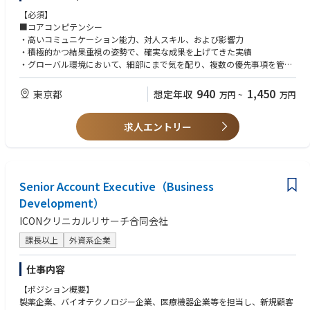
【必須】
■コアコンピテンシー
・高いコミュニケーション能力、対人スキル、および影響力
・積極的かつ結果重視の姿勢で、確実な成果を上げてきた実績
・グローバル環境において、細部にまで気を配り、複数の優先事項を管理
できる優れた組織力
・独自の判断力と論理的思考力を用いて、複雑で非定型的な問題に対処で
940
1,450
東京都
想定年収
万円
~
万円
きる、高い分析力と問題解決能力
求人エントリー
■リーダーシップとステークホルダーマネジメント
・CROおよび外部ベンダーの監督経験（パフォーマンス管理および問題管
理を含む）
・部門横断的なステークホルダーと効果的に連携し、影響力を行使できる
能力
Senior Account Executive（Business
・上級管理職へのプレゼンテーション経験、および複雑な概念を明確に伝
Development）
える能力
ICONクリニカルリサーチ合同会社
■臨床開発の専門知識
・医薬品開発プロセスに関する深い理解
課長以上
外資系企業
・J/ICH-GCPおよび適用される規制要件に関する確かな知識
・以下の項目を含む、臨床業務の実務経験：
仕事内容
✓ 臨床試験モニタリング
✓ CRO／ベンダー管理
【ポジション概要】
✓ タイムライン、予算、リスク、および治験の管理業務遂行能力
製薬企業、バイオテクノロジー企業、医療機器企業等を担当し、新規顧客