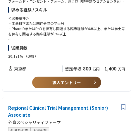
フォームド・コンセント・フォーム、および申請書類のセクションを起草
します。臨床試験の監督を行い、規制文書の臨床セクションを作成しま
求める経験 / スキル
す。プロジェクトチームにおいてクリニカルサイエンスの代表を務め、他
部門やARO/CROとチームメンバーとして協働します。クリニカルオペレ
＜必要要件＞
ーションおよび他部門に対して科学的な方向性を提供します。本ポジショ
・生命科学または関連分野の学士号
ンは、担当試験の成功裏な実施に向けて、CSL/PS/MM/GCLに対する重要
・PharmDまたはPhDを保有し関連する臨床経験が4年以上、または学士号
な試験レベルのサポートを、最小限の監督のもとで提供することが求めら
を保有し関連する臨床経験が7年以上
れます。
＜歓迎要件＞
従業員数
１，試験戦略：
修士号、PharmD、PhD
治療領域または関連専門分野における大学院修了後のトレーニング、また
20,171名
（連結）
クリニカルサイエンス・アセットリードまたはクリニカルサイエンスリー
はそれに相当する経験
ドの監督のもと、開発計画を起草する。
高度な技術的専門知識：前臨床および臨床研究（プロトコル作成、データ
800
1,400
東京都
想定年収
万円
~
万円
担当セクション・コンポーネントを担うことで、試験目標を達成するため
レビュー、試験デザイン、疾患領域の知識を含む）に関する高度な理解を
の試験デザイン策定に参画する。
有すること
EDC、エディットチェック、データ品質リスティング、SAP、データ管理
求人エントリー
計画に関してバイオスタティスティクス・データオペレーション（BDO）
へ、またSDV計画についてクリニカルオペレーションへ戦略的方向性を提
供する。
トランスレーショナルメディシンおよびクリニカルファーマコロジー（TM
CP）と協力して、バイオマーカー/PK戦略を策定する。
Regional Clinical Trial Management (Senior)
データマネジメントと共に、統合データレビュープランのプロセスを共同
Associate
でリードする、またはインプットを提供する。
外資スペシャリティファーマ
２，試験計画および実施：
外資系企業
上場企業