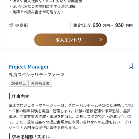
・後輩や新入社員などのOJT対応や育成経験
■コミュニケーション
・GCP/ICHなどの規制に関する深い理解
・海外含むチームメンバーや医師を含むステークホルダーと効果的に情報
・英語での読み書きが可能な方
を共有し、円滑なコミュニケーションを維持する。
・研究成果や進捗について関連部門への報告を行う。
【歓迎要件】
650
950
東京都
想定年収
万円
~
万円
・英語でのコミュニケーションが可能な方
■問題解決と意思決定
・発生する問題に対して迅速に対処し、適切な解決策を見出す。
求人エントリー
・決断力を発揮し、試験の方向性を示す。
■規制遵守
・GCP、ICHガイドライン、および関連する規制に従った試験運営を保証
Project Manager
する。
・規制当局とのやり取りや監査対応を管理する。
外資スペシャリティファーマ
※将来的にラインマネジメントをお任せできる方を想定しています。
課長以上
外資系企業
仕事内容
臨床プロジェクトマネージャーは、グローバルチームやCROと連携して第I
～IV相の臨床試験を実施・管理します。試験の進捗管理や予算追跡、品質
管理、主要文書の作成・管理を担当し、治験リスクの特定・軽減も行いま
す。また、規制当局への提出書類対応や問い合わせへの支援も行い、プロ
ジェクトの円滑な遂行に責任を持ちます。
求める経験 / スキル