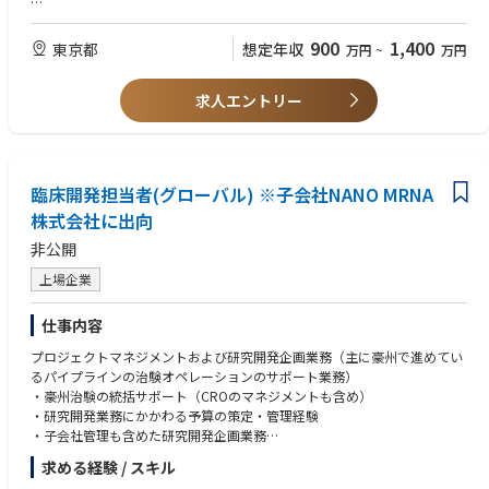
mize the profile of existing compounds.
■Job Impact
Responsible for the project's medical budget.
900
1,400
東京都
想定年収
万円
~
万円
The Clinical Program Leader in Experimental Medicine Japan assumes res
ponsibility for engaging External Experts (EEs) in Japan. A core element o
■Minimum Education / Degree Requirements
f this role is identifying and engaging experts with expertise in:
求人エントリー
Preferred:
・Early clinical development
・Translational science
PhD or MD
・Advanced modalities within the therapeutic area
Board certification in a specific Therapeutic Area or equivalent clinical ex
and leveraging their scientific and operational insights to inform global e
perience
臨床開発担当者(グローバル) ※子会社NANO MRNA
arly clinical development strategy.
株式会社に出向
■Required Capabilities (Skills, Experience, Competencies)
■Accountabilities
PhD or MD preferred (specialist in a Therapeutic Area or equivalent) with s
非公開
Clinical Development Leadership
trong clinical expertise.
Represents the specific Therapeutic Area on International Multidisciplinar
Up to 3 years of pharmaceutical industry experience preferred.
上場企業
y Core Teams and takes clinical development responsibility for assigned
Successful track record in planning, conducting, and publishing basic sci
projects, including:
ence and/or clinical research.
仕事内容
Strong medical and scientific leadership ability to drive high-priority proj
・Definition of Target Product Profiles (TPP)
ects across global matrix teams, regional BI counterparts, and external p
プロジェクトマネジメントおよび研究開発企画業務（主に豪州で進めてい
・Clinical Development Plans (CDP)
artners.
るパイプラインの治験オペレーションのサポート業務）
・Pediatric Investigational Plans (PIP)
Ability to act with composure and resilience under pressure.
・豪州治験の統括サポート（CROのマネジメントも含め）
・Core Clinical Trial Protocols
Strong project management skills.
・研究開発業務にかかわる予算の策定・管理経験
・Input to Project Analysis and Data Management Plans
Experience interacting with regulatory authorities, international societies,
・子会社管理も含めた研究開発企画業務
・Investigator's Brochure
and other key stakeholders.
・研究チームとの連携
求める経験 / スキル
・Medical input to Company Core Data Sheet
Strong communication and presentation skills.
・Annual Safety Reports / IND Safety Reports