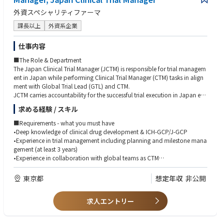
力し、適切なバイオマーカー、PK/PD測定を確保する。
・Performs QC of Trial Master Files; creates, maintains, and closes out TM
外資スペシャリティファーマ
規制文書の臨床セクション、およびIRBや規制当局への回答を起草する。
Fs; is key in set up, conduct, and close out of ancillary services for comp
４，外部協働：
any clinical trials
課長以上
外資系企業
・Local Vendor Registration support
プロトコル開発に向け、社内専門家および外部KOL、アドバイザリーボー
・Customer clearance to import IP and lab kit
仕事内容
ドに相談する。
・SUSAR and other safety report submit to the local IRB and PI/ Site Dire
CRO/AROの業務委託契約（SOW）および予算に関してインプットを提供
■The Role & Department
ctor
し、CROおよびARO との試験チームミーティングにおいてクリニカルサイ
The Japan Clinical Trial Manager (JCTM) is responsible for trial managem
・Support payment for the investigational fee and study related cost.
エンスを代表する。
ent in Japan while performing Clinical Trial Manager (CTM) tasks in align
Description for focusing on Japan:
CRO/ベンダー/AROとの間で効果的なコミュニケーションを構築する。
ment with Global Trial Lead (GTL) and CTM.
・Support to build Japan organization and required process such as Lo
５．試験以外の付随業務：
JCTM carries accountability for the successful trial execution in Japan ens
cal SOP and WI.
uring achievement of key milestones in alignment with goals set by Clinic
・Support regional CSM for Japan specific regulations and tasks.
FIHC、WDCにおけるシニアマネジメントとの対応を随時行う。
求める経験 / スキル
al Trial Team (CTT) and Japan Compound Development Team (J-CDT).
・Supports PMDA inspection
KOLへのコンタクトを主導し、試験に関連するニーズを支援するためのKO
・Other tasks, if needed.
■Requirements - what you must have
Lとのインタラクション用資料を準備する。
■Key responsibilities include:
•Deep knowledge of clinical drug development & ICH-GCP/J-GCP
ライセンスイン及びM&Aに関連するデューデリジェンス活動をサポートす
In addition to CTM tasks in alignment with GTL and CTM, JCTM has follo
•Experience in trial management including planning and milestone mana
る。
wing responsibilities for Japan.
gement (at least 3 years)
•Experience in collaboration with global teams as CTM
■Trial Planning
•Experience in mentoring CTMs and CTAs
•Work in collaboration with JOL to assess CRO Task Orders (TOs) in assig
•Experience in outsourcing and vendor management
東京都
想定年収
非公開
ned trials, ensuring that the outsourcing scope and costs for Japan are a
•Experience in budget management is preferrable
ppropriate and aligned with trial requirements
•Ability to anticipate risks and issues with proactivity to offer solutions &
•Set the target timeline, target number of patients, and required number
求人エントリー
to timely escalate issues when needed
of sites in Japan together with JOL and GTL, JCDT members, CRO, and
•Demonstrated ability to collaborate with cross-functional teams to driv
other related stakeholders