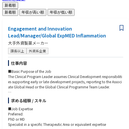
新着順
新着順
年収が高い順
年収が低い順
Engagement and Innovation
Lead/Manager/Global ExpMED Inflammation
大手外資製薬メーカー
課長以上
外資系企業
仕事内容
■Basic Purpose of the Job
The Clinical Program Leader assumes Clinical Development responsibiliti
es supporting early or late development projects, reporting to the Associ
ate Global Head or the Global Clinical Programme Team Leader.
The Clinical Program Leader has a medical leadership role for a project o
求める経験 / スキル
r a portion of a project in clinical development, usually at Start of Develo
pment through Phase I–III.
■Job Expertise
Preferred:
The Clinical Program Leader provides medical/scientific, technical, and
PhD or MD
managerial direction to plans, programs, and procedures within project
Specialist in a specific Therapeutic Area or equivalent expertise
and indication areas to effectively develop new compounds and/or opti