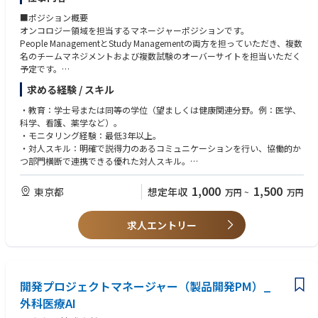
・External partners
Academic institutions
■ポジション概要
Investigators
オンコロジー領域を担当するマネージャーポジションです。
People ManagementとStudy Managementの両方を担っていただき、複数
■Also interfaces with:
名のチームマネジメントおよび複数試験のオーバーサイトを担当いただく
・Regulatory authorities
予定です。
・International societies
また、開発戦略部門やメディカル部門など社内外の多くのステークホルダ
求める経験 / スキル
・Other relevant international stakeholders
ーとの連携が発生し、グローバルチームとの協働機会も豊富なポジション
です。
・教育：学士号または同等の学位（望ましくは健康関連分野。例：医学、
科学、看護、薬学など）。
・モニタリング経験：最低3年以上。
・対人スキル：明確で説得力のあるコミュニケーションを行い、協働的か
つ部門横断で連携できる優れた対人スキル。
・柔軟性：変化する要件に柔軟に対応し、信頼できる関係およびパートナ
ーシップを構築・活用できる。
1,000
1,500
東京都
想定年収
万円
~
万円
・チームプレーヤー：積極的で前向きなチームプレーヤーであることを示
している。
求人エントリー
・計画・組織力：強い計画力および組織力を有している。
・領域・フェーズ経験：複数の治療領域および試験フェーズにまたがる経
験がある。
・メンタリング／コーチング：メンタリングおよびコーチングのスキルが
あり、個人・チームのパフォーマンス向上のために、透明性がありタイム
開発プロジェクトマネージャー（製品開発PM）_
リーなフィードバックを提供できる。
外科医療AI
・イノベーションとプロセス改善：イノベーションを推進し、継続的なプ
ロセス改善を行える。