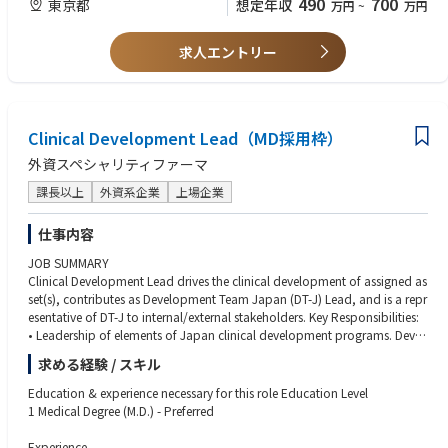
490
700
東京都
想定年収
万円
~
万円
Study Setupチームと連携したデータベース・関連文書準備
キックオフミーティング等の準備・説明対応
求人エントリー
② プロジェクト管理（進行・品質）
タイムライン・成果物・進捗のモニタリング
業務範囲・品質・予算の管理
規制（GCP・ICHなど）に準拠した運営の推進
問題発生時のエスカレーション対応・調整
Clinical Development Lead（MD採用枠）
外資スペシャリティファーマ
③ クライアント対応・社内外連携
プロジェクト期間を通じたクライアント窓口としての対応
課長以上
外資系企業
上場企業
医療機関・社内・ベンダー等との連携・調整
必要に応じた顧客会議のリード・参加
仕事内容
入札やソリューション提案などビジネス獲得支援
JOB SUMMARY
④ チームマネジメント
Clinical Development Lead drives the clinical development of assigned as
チームの業務管理、アサイン・指示出し
set(s), contributes as Development Team Japan (DT-J) Lead, and is a repr
メンバー育成・評価・パフォーマンス管理
esentative of DT-J to internal/external stakeholders. Key Responsibilities:
トレーニング実施および専門性向上の支援
• Leadership of elements of Japan clinical development programs. Devel
opment and execution of Clinical Development Plan (CDP) in collaborati
求める経験 / スキル
⑤ 改善・レポーティング
on with Global Asset Team or relevant Global functions
業務改善の推進（プロセス改善・標準化など）
• Accountabilities as a country level for strategic design and delivery of C
Education & experience necessary for this role Education Level
生産性・品質指標の管理および報告
DP for assigned asset(s) in line with the target product profiles (TPP) and
1 Medical Degree (M.D.) - Preferred
進捗・成果報告
access considerations
• Optimization of studies / programs for complexity, schedule, cost, qua
Experience