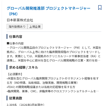
・プログラム単体医療機器（SaMD）の開発・薬事申請プロセスへの理解
・品質管理プロセス（設計管理・リスクマネジメント等）の整備・運用へ
・アジャイル・スクラム等の開発手法の実務経験
グローバル開発推進部 プロジェクトマネージャー
の関与
・英語による基本的なコミュニケーション能力
（PM）
・PMP・PMPro等のプロジェクトマネジメント資格
日本新薬株式会社
【求める人物像】
・開発現場に近い目線で、自ら動きながら課題を解決できる方
海外勤務あり
上場企業
・技術・品質・薬事・ビジネス、それぞれの言語を理解し橋渡しができる
方
仕事内容
・曖昧な要件や変化の多い環境でも、自律的に整理・推進できる方
・スタートアップ特有のスピード感・泥臭さを前向きに楽しめる方
■仕事の内容
・弊社のミッション（外科手術をAIで支援し、患者アウトカムを改善す
・グローバル開発品目のプロジェクトマネージャー（PM）として、米国を
る）に
拠点に、グローバル上市に向けた臨床開発段階のプロジェクトをリードし
強く共感し、事業の成長とともに自分も成長したい方
ます。実務としては、米国拠点のクリニカルリードや薬事担当者（RA）と
連携し、米国を中心に欧州を含むグローバル開発戦略の立案・実行を担い
ます。
求める経験 / スキル
・グローバル臨床開発の促進や米国FDAおよび欧州EMA当局対応をマネジ
メントします。
【必須要件】
・本社（京都）側のPMと密接に連携し、製品価値最大化に向けたTarget P
•米国を含むグローバル臨床開発プロジェクトのマネジメント経験を有す
roduct Profile（TPP）の策定、開発戦略の立案および社内意思決定を支援
る方（IND申請、当局相談、治験実施、開発戦略立案等）
します。
•FDAとの開発戦略協議または当局対応経験を有する方
•臨床開発、薬事、CMC、非臨床等のクロスファンクショナルチームをリ
ードし、開発戦略の立案・推進を主導した経験を有する方
従業員数
•英語による会議運営、交渉、プレゼンテーションが可能な方
2,309名
（2026年3月末現在）