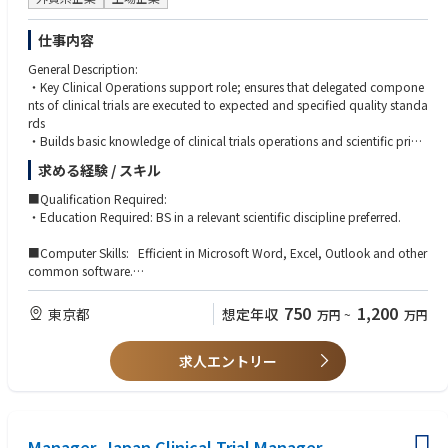
試験の主要マイルストーン、臨床試験計画、およびコンティンジェンシー
プランニングに関してインプットを提供する。
仕事内容
試験成果物に対する潜在的リスクを分析し、マネジメントに対して最新情
報を報告する。
General Description:
プロトコルの作成において試験チームをリードし、ICF作成を主導するま
・Key Clinical Operations support role; ensures that delegated compone
たはインプットを提供する。
nts of clinical trials are executed to expected and specified quality standa
DSMB（データ安全性モニタリング委員会）および/または判定委員会の設
rds
立に向けたメンバーへの相談・招集を行い、関連文書およびチャーターを
・Builds basic knowledge of clinical trials operations and scientific princi
作成する。
ples and objectives of the company’s clinical trials under some direction
プロトコル逸脱管理計画の策定をリードし、プロトコル逸脱の適切な特定
求める経験 / スキル
and guidance of senior staff but largely self-directed; works independent
および分類を確保するためのプロトコル遵守モニタリングに貢献する。
ly but knows when to involve / collaborate with others
■Qualification Required:
試験戦略との整合性について、組み入れ・除外基準やその他の試験デザイ
・Learns best practices in clinical operations methodologies, systems an
・Education Required: BS in a relevant scientific discipline preferred.
ン要素をレビューする。
d processes, with particular emphasis on quality, time standards and ex
被験者の募集および維持管理を監督し、不足が生じた際のコンティンジェ
pectations
■Computer Skills: Efficient in Microsoft Word, Excel, Outlook and other
ンシープランを策定・実施する。
Essential Functions of the job:
common software.
３，試験アウトプット：
・Organize Clinical Operations department meeting/teleconference
・Write meeting minutes, if required
■Other Qualifications:
750
1,200
臨床データを定期的にレビューし、データレビューの所見を試験チームと
東京都
想定年収
万円
~
万円
・Maintain department files
· Fluent in English (listening and writing)
共有する。
・Update department trackers
· Excellent organizational skills and ability to prioritize and multi-tasks
デリバリーリードとともに品質評価を実施する（例：データベースロック
・Assist in preparing/update clinical trial related tracking/slides
求人エントリー
· 2 years or above in clinical or drug development in the biotech/ pharm
前の表・リスト・グラフのレビュー、データの品質確認）。BD&Oと協力
・Assist in clinical trial related printing, shipment, purchasing and contra
aceutical/CRO
してSAPの更新を確保する。
ct signature and all the administrative work.
用量漸増会議およびクリニカルオペレーションとの施設向けインタラクシ
・Assist CTMS management
industry or the relevant clinical research field
ョンをリードする。
・Assist CRA activities for SIV and COV
Travel: potential travel of up to 10%
トランスレーショナルメディシンおよびクリニカルファーマコロジーと協
Manager, Japan Clinical Trial Manager
・eTMF submitter (document management, overdue check and QC f/u)