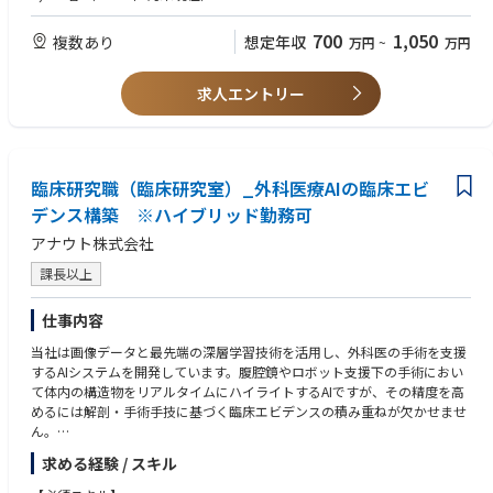
【歓迎要件】
•米国または欧州での勤務経験
700
1,050
複数あり
想定年収
万円
~
万円
•EMAとの開発戦略協議または当局対応経験
•希少疾患・オーファンドラッグ領域の開発経験
•PMP等のプロジェクトマネジメント関連資格
求人エントリー
■学歴
・理系修士以上（博士歓迎）
臨床研究職（臨床研究室）_外科医療AIの臨床エビ
デンス構築 ※ハイブリッド勤務可
アナウト株式会社
課長以上
仕事内容
当社は画像データと最先端の深層学習技術を活用し、外科医の手術を支援
するAIシステムを開発しています。腹腔鏡やロボット支援下の手術におい
て体内の構造物をリアルタイムにハイライトするAIですが、その精度を高
めるには解剖・手術手技に基づく臨床エビデンスの積み重ねが欠かせませ
ん。
求める経験 / スキル
本ポジションでは、研究責任者・KOLと連携しながら、臨床研究計画書
（プロトコル）の策定から医療機関との調整、実施後の運用管理までを一