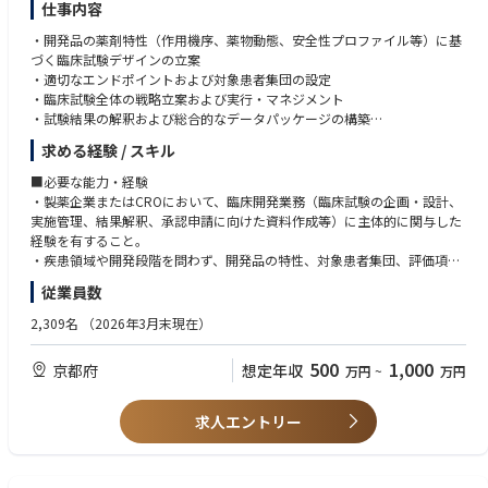
・MS Officeアプリケーションの専門知識（例：Excel、Word、PowerPoin
仕事内容
t）。
・開発品の薬剤特性（作用機序、薬物動態、安全性プロファイル等）に基
づく臨床試験デザインの立案
・適切なエンドポイントおよび対象患者集団の設定
・臨床試験全体の戦略立案および実行・マネジメント
・試験結果の解釈および総合的なデータパッケージの構築
・承認申請（国内外）を見据えた開発戦略の立案および申請資料の作成
求める経験 / スキル
・規制当局対応（相談戦略の立案、照会事項対応等）
■必要な能力・経験
・製薬企業またはCROにおいて、臨床開発業務（臨床試験の企画・設計、
実施管理、結果解釈、承認申請に向けた資料作成等）に主体的に関与した
経験を有すること。
・疾患領域や開発段階を問わず、開発品の特性、対象患者集団、評価項
目、有効性・安全性プロファイルを踏まえ、臨床試験デザインや開発戦略
従業員数
を検討できること。
・CRO、医療機関、社内関連部門等の関係者と連携し、課題・リスクを把
2,309名
（2026年3月末現在）
握しながら、臨床試験を計画どおり推進した経験を有すること。
・PMDA等の規制当局対応、照会事項対応、治験相談資料または承認申請
500
1,000
京都府
想定年収
万円
~
万円
資料の作成・レビューに関与した経験を有することが望ましい。
・担当業務を遂行するだけでなく、下位者・若手メンバーへの指導、レビ
ュー、業務標準化等を通じて、組織全体の開発力向上に貢献できること。
求人エントリー
・国内外の関係者と円滑にコミュニケーションを取り、必要に応じて英語
資料の読解・作成・確認を行えること。