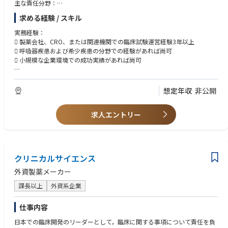
・Clinical Expert Committee (CEC)
主な責任分野：
・Human Pharma Steering Committee (HPSC)
 臨床試験の実施計画および運営管理（治験依頼者、CRO、医療機関との
求める経験 / スキル
調整含む）
Additional activities:
 試験開始から終了までのスケジュール管理と進捗モニタリング
実務経験：
・Oversees interactions with:
 治験関連ドキュメントの管理（治験実施計画書、モニタリング報告書
 製薬会社、CRO、または関連機関での臨床試験運営経験3年以上
External experts
等）
 呼吸器疾患および希少疾患の分野での経験があれば尚可
Advisory boards
 治験施設の選定支援および契約交渉サポート
 小規模な企業環境での成功実績があれば尚可
Adjudication committees
 GCP（Good Clinical Practice）や関連規制の遵守状況の監督
Safety Data Monitoring Boards
 問題発生時の対応およびリスク管理
教育：
・Reviews and approves publications related to the project in collaborat
 社内外のステークホルダーとのコミュニケーションとレポーティング
理学系学士号（生物学、化学、微生物学、免疫学、医療技術、薬学、薬
想定年収
非公開
ion with the Medical Head.
理学）または医療関連分野の学士号が必要
薬学もしくは医学の修士号・博士号があれば尚可
・Identifies studies that should be conducted.
求人エントリー
言語：
・Provides input into Medical Affairs strategic documents, including:
 流暢なビジネスレベルの英語力
 母国語としての日本語
Scientific Platform
Publication Plan
クリニカルサイエンス
技術的なスキル
Product Maintenance and Optimization Summary
 社内外のオピニオンリーダー、クロスファンクショナルチーム、ベンダ
外資製薬メーカー
ーと協働できる強いオーナーシップ
■Key Accountabilities of the Clinical Program Leader in Experimental Me
課長以上
外資系企業
 組織全体の計画に沿った戦略的計画を策定する能力
dicine Japan
 優れた口頭および書面によるコミュニケーション能力
■External Expert Engagement
 細部を重視し、自主的に業務に取り組む
仕事内容
・Map and prioritize External Experts (EEs) in the region, including:
 日本の規制当局への深い理解
日本での臨床開発のリーダーとして，臨床に関する事項について責任を負
 社内でダイナミックに働く能力