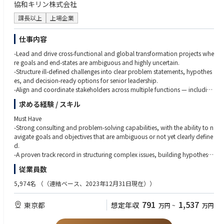
協和キリン株式会社
課長以上
上場企業
仕事内容
-Lead and drive cross-functional and global transformation projects whe
re goals and end-states are ambiguous and highly uncertain.
-Structure ill-defined challenges into clear problem statements, hypothes
es, and decision-ready options for senior leadership.
-Align and coordinate stakeholders across multiple functions — including
commercial, IT, finance, HR, SCM, and marketing — as well as across regi
求める経験 / スキル
ons.
-Act as the key bridge between senior executives, business divisions, IT, a
Must Have
nd external partners.
-Strong consulting and problem-solving capabilities, with the ability to n
-Assume a PMO role as needed, overseeing overall project progress, risks,
avigate goals and objectives that are ambiguous or not yet clearly define
and critical issues.
d.
-Review deliverables from external consultants and vendors, and constru
-A proven track record in structuring complex issues, building hypothese
ctively challenge them on quality and practical applicability.
s, and driving initiatives through to execution.
従業員数
-Support executive decision-making through high-quality analysis, well-s
-Excellent stakeholder management skills across multiple functions and le
tructured documentation, and clear communication.
vels, including senior leadership.
5,974名
（（連結ベース、2023年12月31日現在））
-Solid project management skills and a strong sense of execution.
Recent Project Examples
-Working proficiency in business English for meetings, documentation, a
791
1,537
東京都
想定年収
万円
~
万円
・Planning and execution of global projects (key areas such as CRM, SC
nd communication in global project settings.
M, and HR): Launching and driving a global CRM project; supporting im
-Background in a consulting firm (strategy, Big4, or equivalent) or an inte