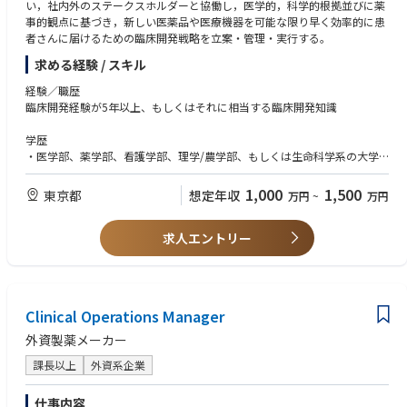
Indication experts
い，社内外のステークスホルダーと協働し，医学的，科学的根拠並びに薬
Translational clinicians
事的観点に基づき，新しい医薬品や医療機器を可能な限り早く効率的に患
Phase II trialists
者さんに届けるための臨床開発戦略を立案・管理・実行する。
・Build and maintain relationships to obtain scientific input and support
求める経験 / スキル
trial success.
・Facilitate scientific discussions to ensure regional expertise contributes t
経験／職歴
o:
臨床開発経験が5年以上、もしくはそれに相当する臨床開発知識
Emerging science and innovation relevant to TA Inflammation
Proof-of-Concept (PoC) study design, including endpoint selection
学歴
Biomarker strategy
・医学部、薬学部、看護学部、理学/農学部、もしくは生命科学系の大学
学部卒かそれ以上（修士、博士号保持者はなお可）
■Regulatory and Organizational Requirements
・医師、獣医師、薬剤師等、生命科学に関連する学位・免許取得者が望ま
1,000
1,500
東京都
想定年収
万円
~
万円
Operates within the requirements of global Standard Operating Procedu
しい
res (SOPs) and working instructions.
求人エントリー
知識
■Job Complexity
・担当領域における開発経験、もしくはそれに相当する臨床知識及び/又
Complex due to:
はこれらの知識を習得する能力
・Global nature of the role
・TOEIC 800 点以上、もしくはそれに相当する英語コミュニケーション力
・Matrix organization
Clinical Operations Manager
・Direct multidisciplinary interaction
外資製薬メーカー
■Interfaces
Works with:
課長以上
外資系企業
・Global matrix teams
・Regional BI counterparts
仕事内容