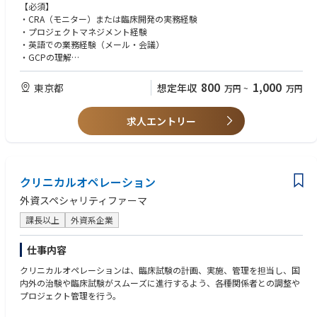
Excellent cross-functional collaboration skills and ability to work effectiv
【必須】
・Preparation for key milestones:
ely in virtual teams.
・CRA（モニター）または臨床開発の実務経験
・Start of Development
Ability to establish strong partnerships with top external experts, nationa
・プロジェクトマネジメント経験
・Proof of Clinical Principle (PoCP)
l/international societies, and other stakeholders.
・英語での業務経験（メール・会議）
・Release of Full Development
Ability to engage in advanced scientific knowledge exchange.
・GCPの理解
Fluency in both Japanese and English.
・社内外の関係者との調整経験
■Related Performance Indicators
・リスクマネジメントに強みを有すること
800
1,000
東京都
想定年収
万円
~
万円
・Provides medical oversight throughout protocol development, study c
onduct, analysis, and reporting.
【歓迎】
・Responsible for continuous benefit-risk assessment.
求人エントリー
・開発企画・R&D企画の経験
・Provides medical leadership during regulatory meetings.
・予算の策定・管理経験
・Contributes to submission strategy and regulatory filings.
・グローバルプロジェクトの経験
・Addresses safety issues.
・Oversees medical project budgets.
クリニカルオペレーション
■Cross-Functional Team Leadership
外資スペシャリティファーマ
Serves as Chairperson of the Global Early Clinical Development (ECD) Tea
m and/or Medical Sub-Team (MST), depending on project stage.
課長以上
外資系企業
Responsibilities include:
仕事内容
Proposing team members together with the (Associate) Therapeutic Area
Head.
クリニカルオペレーションは、臨床試験の計画、実施、管理を担当し、国
Representing ECD/MST on:
内外の治験や臨床試験がスムーズに進行するよう、各種関係者との調整や
・Core Team
プロジェクト管理を行う。
・Therapeutic Area Leadership Committee (TALC)