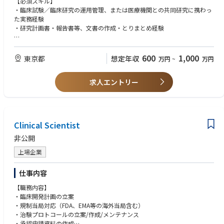
【必須スキル】
気通貫で担当していただきます。
・臨床試験／臨床研究の運用管理、または医療機関との共同研究に携わっ
た実務経験
【業務内容】
・研究計画書・報告書等、文書の作成・とりまとめ経験
① 臨床研究計画書（プロトコル）の策定・ブラッシュアップ（メイン業
務）
【歓迎スキル】
・研究責任者、KOLと議論しながら、研究デザイン、評価項目（エンドポ
・臨床研究計画書（プロトコル）の作成・メディカルライティングの経験
600
1,000
東京都
想定年収
万円
~
万円
イント）、症例数などを詰める
・GCP／臨床研究法、薬機法、保険収載など、規制関連の知識・実務経験
・研究計画書・報告書等のメディカルライティング
・プログラム医療機器（SaMD）や外科領域（消化器・婦人科・肝臓・呼
求人エントリー
吸器等）に関する臨床試験、臨床研究経験
② 医療機関・研究者とのコミュニケーション
・EDC・データマネジメント、モニタリング、統計解析の経験
・施設選定・調整、研究実施機関との契約・倫理審査手続き
・手術立会い経験
・手術立会い・トレーニング等
【求める人物像】
Clinical Scientist
③ 臨床研究の運用管理
・全国出張可能な方
・実施計画・スケジュール・進捗・症例登録の管理
・研究責任者、KOLと対等に議論しながら計画を前に進められる方
非公開
・倫理審査委員会対応、研究関連文書（研究計画書・説明同意文書・各種
・医療機関、CROなど社外関係者と円滑に調整できる方
手順書等）の整備・管理
上場企業
・曖昧な状況でも自ら課題を整理し、自律的に推進できる方
・CROのコントロール、管理
・自分で物事を推進する意欲がある方
仕事内容
【業務の魅力】
【職務内容】
・研究責任者、KOLと直接議論しながら計画をつくり上げる、臨床開発の
・臨床開発計画の立案
中枢に近いポジションです。
・規制当局対応（FDA、EMA等の海外当局含む）
・自身が携わった臨床研究が、製品の価値証明や薬事申請・保険収載に直
・治験プロトコールの立案/作成/メンテナンス
結する手応えを得られます
・承認申請資料の作成
・臨床知見とプロジェクトマネジメントの両方を磨ける、希少なキャリア