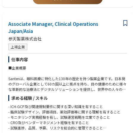
•開発計画に基づく、臨床試験の実行、CSRの作成またはレビュー
• 複数の臨床開発または医薬品開発プロジェクトをリードした経験
■Department:
•臨床開発に関連する文書作成またはレビュー（治験薬概要書、治験届、IC
• 医薬品開発プロジェクトに開発薬事の代表として貢献した経験
•Participate in preparation for and response to PMDA Inspection as a rep
F等）（OK）
• 薬事オペレーション業務（eCTD作成）
resentative of JCO, if applicable
•臨床開発関連部署・CROとの調整、臨床試験実施体制の最適化（モニタ
• 添付文書作成・管理経験
•Work in collaboration with Process Compliance Lead (PCL) to continuo
Associate Manager, Clinical Operations
リング、データマネジメント、統計解析、安全性管理、治験薬管理等）
• SOPの作成・管理経験
usly optimize ways of working related to CRO collaboration in Japan
•CRO 等の管理・折衝、あるいはそれら業務の監督(主にClinical Scienceに
Japan/Asia
•Contribute to department related activities, the overall department strat
係る事項）
egy and improvement initiatives/activities including Japan R&D and Clini
参天製薬株式会社
•KOL、学会、患者団体等との⾯談/会議の⽅針の⽴案・策定
cal Trial Operations cross functional activities.
•GCP、SOPの管理
上場企業
•Participate in external initiatives/task force teams such as EFPIA and JPM
A and bring experience and knowledge to the relevant stakeholders, if ap
両職務に共通する職務責任
仕事内容
plicable.
・ライセンス導入支援（デューデリジェンスへの参画、ライセンス契約交
渉での開発・薬事対応に関する検討・支援）
■企業概要
The Employee shall also render such other related services and duties as
・外部委託先の選定および管理
may be assigned from time to time by supervisor.
・海外ライセンサーとの開発計画、役割分担、マイルストーンおよび申請
Santenは、眼科医療に特化した130年の歴史を持つ製薬企業です。日本発
方針に関する協議
のグローバル企業として60カ国以上に拠点を持ち、目の健康のために様々
・開発スケジュール、課題、リスクおよび予算の管理
な革新的な治療法とデジタルソリューションを提供し、世界中の人々の視
・承認取得後の上市準備、製造販売後対応に向けた関係部門との連携
覚に関わる社会問題に取り組んでいます。
求める経験 / スキル
日本アジア臨床開発グループは、参天製薬の開発プロジェクトにおいて臨
床試験の実行を担う中核組織です。試験の立ち上げから終了まで、施設選
- ICH-GCP及び関連規制要件に関する深い知識を有すること
定、ベンダーマネジメント、リスク管理、品質確保、試験進捗管理等、臨
- 臨床試験デザイン、評価項目、薬効評価等に関する理解を有すること
床試験運営全般をリードしています。私たちは日本、アジアをはじめとす
- モニタリング実務経験を有し、試験運営戦略を立案できること
る各地域の専門家と連携し、多様な知識と経験を結集して世界水準の臨床
- CRO及びベンダーマネジメント経験を有すること
試験を推進しています。患者さんを中心に据えた開発を通じて、眼科医療
- 試験進捗、品質、予算、リスクを総合的に管理できること
の未来を切り拓くことが私たちの使命です。