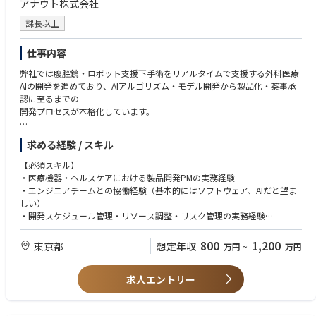
アナウト株式会社
・誠実さとコンプライアンス：AbbVieのビジネス行動規範およびリーダー
シップ価値観に従い、誠実に行動できる。
課長以上
・リスク・不確実性への対応：リスクや不確実性に対しても問題なく対応
でき、必要に応じて進路を変更できる。
仕事内容
・意思決定：利用可能なデータと情報に基づき、タイムリーかつ質の高い
意思決定を行える。
弊社では腹腔鏡・ロボット支援下手術をリアルタイムで支援する外科医療
・自律性：自立して業務を遂行し、主導・当事者意識（オーナーシップ）
AIの開発を進めており、AIアルゴリズム・モデル開発から製品化・薬事承
を持って行動できる。
認に至るまでの
・変化への適応：変化に迅速に適応し、素早く行動できる。
開発プロセスが本格化しています。
開発規模の拡大にともない、エンジニアチームを中心にスケジュール・リ
求める経験 / スキル
ソース・品質・薬事対応を一気通貫で推進できる開発PMの必要性が高ま
っており、今回の募集に至りました。
【必須スキル】
・医療機器・ヘルスケアにおける製品開発PMの実務経験
■ 業務内容
・エンジニアチームとの協働経験（基本的にはソフトウェア、AIだと望ま
・AIアルゴリズム・モデル開発・製品開発における開発スケジュール・マ
しい）
イルストーンの策定と管理
・開発スケジュール管理・リソース調整・リスク管理の実務経験
・エンジニアチーム・研究開発チーム・品質保証・薬事担当との横断的な
・品質保証・薬事プロセスの基礎知識
進捗調整
800
1,200
東京都
想定年収
万円
~
万円
・開発リスクの早期発見、課題の構造化・優先順位付け・解決推進
【歓迎スキル】
・製品開発における薬事規制（医療機器承認・QMS等）対応の工程管理サ
・多職種（研究者・エンジニア・品質・薬事・経営）との円滑なコミュニ
ポート
求人エントリー
ケーション能力
・開発ロードマップの維持・更新、上位マネジメントへの進捗報告・ドキ
・医療機器承認（QMS省令・ISO 13485・IEC 62304等）対応の実務経験
ュメント整備
・AIソフトウェア・アルゴリズム開発プロジェクトへの関与経験
・外部パートナー・受託先との仕様調整・スケジュール折衝