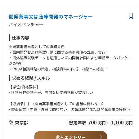
e operational excellence
•Review patient recruitment plans for Japan provided by CRO and align
•Confidence to challenging status-quo thinking and behavior; can work
with JOL and other relevant stakeholders
with agility and an innovative mindset
開発薬事又は臨床開発のマネージャー
•Collaborate with JOL, CTT and other relevant stakeholders to ensure tha
•Written and oral communication skills in both Japanese and English
t required actions based on Drugs used in the Clinical Trial (DUCT) are co
•Oncology experience is recommended
バイオベンチャー
mpleted
•Develop Country level ICF, if applicable
仕事内容
•Review Japanese translation of IMP labels
開発薬事担当者としての職務責任
■Site Selection and Management
・国内開発および承認申請に関する薬事戦略の立案、実行
•Coordinate cross-functional discussions to develop and prioritize site c
・海外臨床試験データを活用した国内開発計画および申請データパッケー
andidate lists aligned with trial strategy and Japan-specific consideratio
ジの検討
ns
・PMDA相談戦略の策定、相談資料の作成、相談への参加
•Drive site feasibility and selection in collaboration with CROs
・PMDA、厚生労働省等の規制当局とのコミュニケーション
求める経験 / スキル
•Involve in optimizing site costs in Japan
・治験開始に向けたスケジュール、契約、治験薬供給、必要資材等の準備
および進捗管理
【学位/資格要件】
■Trial Execution and Monitoring
・治験届の作成、提出および当局対応
• 科学分野の学士号、高度な科学的学位が望ましい
•Build and maintain investigator engagement at trial level to support suc
・新医薬品承認申請資料（CTD）の作成、レビューおよび申請業務
cessful trial execution and delivery.
・承認申請後の照会事項対応および審査スケジュールの管理
【必須条件】（開発薬事担当者としての経験は問わない）
•Ensure achievement of key milestones (CTN submission, FPI, LPI, etc.) in
・効能・効果、用法・用量、使用上の注意等の申請内容の検討
• 製薬企業（内資・外資は問わない）の臨床開発または開発薬事の経験
Japan
・オーファンドラッグ、特定用途医薬品等の各種指定申請
• 複数品目の臨床開発または開発薬事の経験
•Collaborate across relevant functions to proactively resolve operational
• 開発薬事担当者または開発担当者としての対面助言の経験
700
1,100
東京都
想定年収
challenges within assigned trials and ensure smooth trial progression.
万円
~
万円
臨床開発担当者としての職務責任
•Update the information in local clinical trial registry (i.e. jRCT), if applica
•開発プロダクトの TPP（ターゲットプロダクトプロファイル）の作成
【望まれる条件】
ble
•開発戦略・計画の策定、治験実施計画書等の⽴案・作成
求人エントリー
• 臨床開発または開発薬事における承認取得の経験