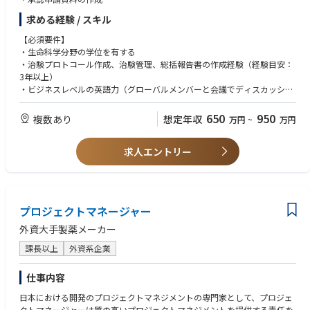
・他部門（非臨床部門、薬事部門、クリニカルオペレーション部門、DM/
を築けます
求める経験 / スキル
統計解析、PV等）との連携 など
・フレックス・ハイブリッド勤務を活用し、私生活も大切にしながら働け
る環境です
【必須要件】
・生命科学分野の学位を有する
・治験プロトコール作成、治験管理、総括報告書の作成経験（経験目安：
3年以上）
・ビジネスレベルの英語力（グローバルメンバーと会議でディスカッショ
ン可能なレベル）
・GCPに関する基本的な理解
650
950
複数あり
想定年収
万円
~
万円
求人エントリー
プロジェクトマネージャー
外資大手製薬メーカー
課長以上
外資系企業
仕事内容
日本における開発のプロジェクトマネジメントの専門家として、プロジェ
クトマネージャーは質の高いプロジェクトマネジメントを提供する責任を