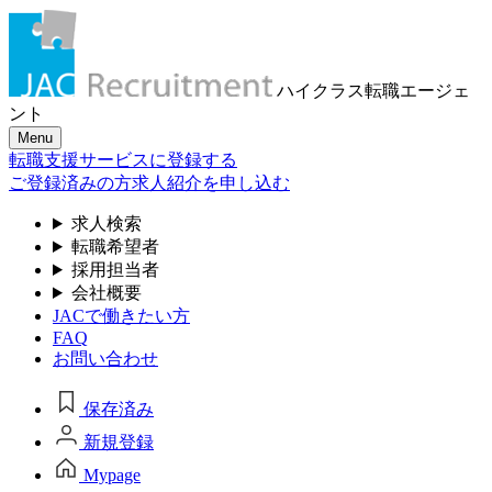
ハイクラス転職
エージェ
ント
Menu
転職支援サービスに登録する
ご登録済みの方
求人紹介を申し込む
求人検索
転職希望者
採用担当者
会社概要
JACで働きたい方
FAQ
お問い合わせ
保存済み
新規登録
Mypage