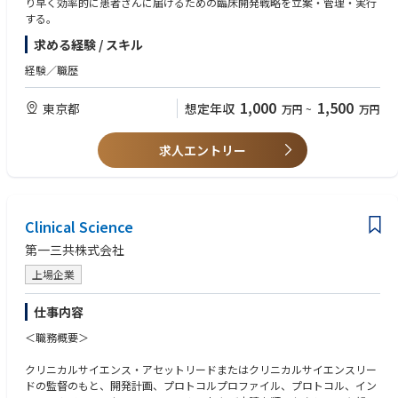
り早く効率的に患者さんに届けるための臨床開発戦略を立案・管理・実行
・Ethical and Professional: Upholds high ethical standards and maintain
e. Accountable for the ongoing evaluation of the benefit/risk ratio of the
する。
s confidentiality. Demonstrates professionalism and integrity in all interac
compound at asset and indication level
tions and decision-making.
求める経験 / スキル
f. Accountable for result interpretation (RIM) and reporting (CSR)
・Even with a complex organizational structure and reporting lines, able
2. Responsible to lead Japan Development Team (DT-J) assigned asset(s)
経験／職歴
to gain the trust of surrounding stakeholders by maintaining appropriate
in a matrix organization
levels and quality of communication.
3. Responsible to lead the clinical team in the planning and timely execut
・Person with high motivation / spirit of challenge at work: Able to proa
1,000
1,500
東京都
想定年収
万円
~
万円
ion of high quality clinical components of regulatory submissions for the
ctively identify necessary resources and request support to effectively carr
indication(s)/formulation(s); contributes to the development and finaliz
y out tasks.
ation of Japan clinical submission documents
求人エントリー
4. Responsible to present and justify Japan clinical development strategi
c position and plan to internal (Governance bodies at program and stud
y level) and external stakeholders (Regulatory Authorities, strategic partne
rs)
5. Responsible for providing drug development and therapeutic expertis
Clinical Science
e to Business Development by contributing to the evaluation of licensing-
第一三共株式会社
in compounds
6. Responsible to present at conferences, symposia, and meetings with J
上場企業
apan Investigators and Key Opinion Leaders within the scope of the role
7. Accountable for audit/inspection readiness and overall compliance wi
仕事内容
th regulations (eg, ICH GCP) in Japan and applicable quality standards a
t all times
＜職務概要＞
クリニカルサイエンス・アセットリードまたはクリニカルサイエンスリー
ドの監督のもと、開発計画、プロトコルプロファイル、プロトコル、イン