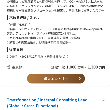
・医療用語および臨床研究の実践に関する知識
の開拓および既存顧客との関係強化を通じて、ICON のビジネス拡大を推
進いただくポジションです。顧客ニーズを深く理解し、社内外の関係者と
■技術力およびコミュニケーション能力
連携しながら最適なソリューションを提案し、事業成長に貢献いただきま
・複雑な臨床・科学文書を解釈する能力
す。
求める経験 / スキル
・高度な科学・技術文書作成能力およびプレゼンテーション能力
・Microsoft Officeアプリケーション（Excel, Word, PowerPoint）の熟練
■主な業務内容
【必須（MUST）】
した使用能力
・製薬企業、バイオテクノロジー企業を対象とした新規顧客開拓および既
 製薬、バイオテクノロジー、CRO 業界におけるBusiness Development、
存顧客との関係強化
営業、アカウントマネジメント経験(目安2~3 年以上)
【望ましい】
・顧客ニーズや市場動向の分析を通じた新たなビジネス機会の創出
 売上目標の達成実績を有し、事業成長に貢献した経験
・グローバルな多職種チームでの業務経験
・提案戦略の策定、Proposal 作成およびBid Defense のリード
 顧客との提案活動および関係構築の実務経験
・Clinical Operations をはじめとする各専門部門との連携によるソリュー
 社内外のステークホルダーと円滑に連携できるコミュニケーション能力
従業員数
【学歴】
ション提案
 ビジネスレベルの英語力
・科学系分野の学士号または同等の資格、および製薬業界またはCRO業界
・契約締結に向けた営業活動全般の推進
1,000名
（2023年12月現在（派遣社員含む））
における臨床プロジェクト管理分野での1年以上の実務経験。
・日本およびグローバル市場における事業拡大への貢献
【求める人物像】
・経験および／または学歴の組み合わせも考慮します。
 顧客志向を持ち、長期的な信頼関係を構築できる方
1,000
1,300
東京都
想定年収
万円
~
万円
・複数の疾患領域における業務遂行経験
 自ら機会を見つけ、主体的に行動できる方
 高い目標達成意識を持ち、事業成長に貢献できる方
 多様なステークホルダーと円滑に
求人エントリー
Transformation / Internal Consulting Lead
(Global / Cross-Functional)