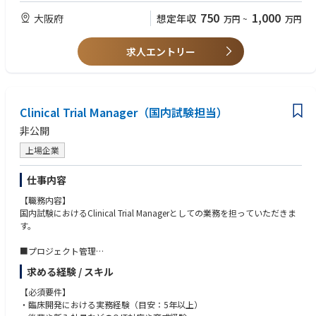
- 英語による文書作成やコミュニケーション等の業務遂行能力を有するこ
と
750
1,000
大阪府
想定年収
万円
~
万円
■求人内容
求人エントリー
- 担当PJに関する薬効評価、規制要件等の各種情報を収集するため、自律
的に臨床開発戦略に従った臨床開発計画、臨床試験及びモニタリング計画
を立案する。
- CRA/ベンダーを適切にマネジメントし、科学性、倫理性、信頼性の確保
Clinical Trial Manager（国内試験担当）
されたデータを期限内に収集する。
- 治験進捗を管理・分析し、対策を立案・実行することで、臨床試験を速
非公開
やかに進捗させる。
- 収集した科学性、倫理性、信頼性の確保されたデータを基に、総括報告
上場企業
書等の臨床試験関連資料（案）を作成する。
- 臨床試験実施を通じて、医学専門家等と良好な信頼関係を構築する。
仕事内容
【職務内容】
国内試験におけるClinical Trial Managerとしての業務を担っていただきま
す。
■プロジェクト管理
・臨床試験におけるタイムラインを作成し、進捗を管理する。
求める経験 / スキル
・他部門連携の中心となり、タイムラインと予算を管理し、予定されたマ
イルストーンを達成する。
【必須要件】
・試験に関するvenderのマネジメントを行う。
・臨床開発における実務経験（目安：5年以上）