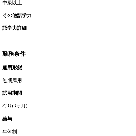
中級以上
その他語学力
語学力詳細
ー
勤務条件
雇用形態
無期雇用
試用期間
有り(3ヶ月)
給与
年俸制