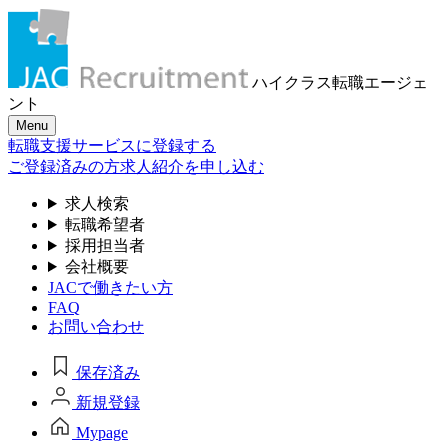
ハイクラス転職
エージェ
ント
Menu
転職支援サービスに登録する
ご登録済みの方
求人紹介を申し込む
求人検索
転職希望者
採用担当者
会社概要
JACで働きたい方
FAQ
お問い合わせ
保存済み
新規登録
Mypage