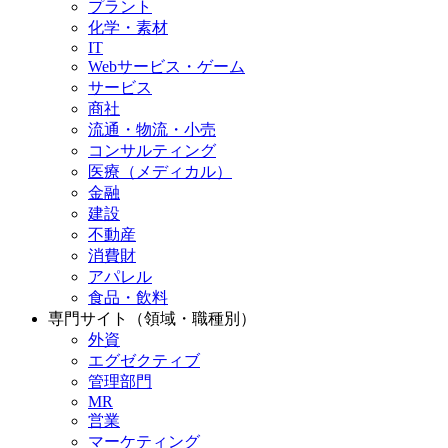
プラント
化学・素材
IT
Webサービス・ゲーム
サービス
商社
流通・物流・小売
コンサルティング
医療（メディカル）
金融
建設
不動産
消費財
アパレル
食品・飲料
専門サイト（領域・職種別）
外資
エグゼクティブ
管理部門
MR
営業
マーケティング