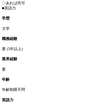
◇あれば尚可
■英語力
学歴
大学
職務経験
要
(5年以上)
業界経験
要
年齢
年齢制限不問
英語力