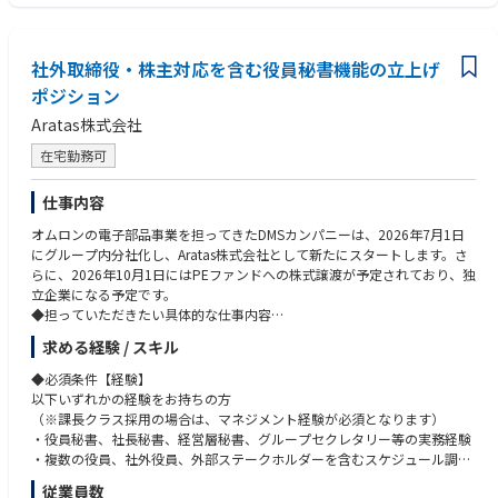
社外取締役・株主対応を含む役員秘書機能の立上げ
ポジション
Aratas株式会社
在宅勤務可
仕事内容
オムロンの電子部品事業を担ってきたDMSカンパニーは、2026年7月1日
にグループ内分社化し、Aratas株式会社として新たにスタートします。さ
らに、2026年10月1日にはPEファンドへの株式譲渡が予定されており、独
立企業になる予定です。
◆担っていただきたい具体的な仕事内容
社内・社外取締役を対象とした役員秘書機能の立上げおよび実行を担って
求める経験 / スキル
いただきます。特に、株式譲渡後に新たに就任予定の社外取締役、株主関
係者、社内経営陣とのコミュニケーションが円滑に進むよう、役員サポー
◆必須条件【経験】
ト体制を設計・運用いただきます。
以下いずれかの経験をお持ちの方
【1. 役員秘書機能の立上げ】
（※課長クラス採用の場合は、マネジメント経験が必須となります）
・Aratasの経営体制・ガバナンス体制に適した役員秘書機能の設計。
・役員秘書、社長秘書、経営層秘書、グループセクレタリー等の実務経験
・社内取締役、社外取締役、株主関係者との連絡・調整プロセスの構築。
・複数の役員、社外役員、外部ステークホルダーを含むスケジュール調
整・会議運営経験
従業員数
・秘書業務に関する社内ルール、運用フロー、ナレッジの整備