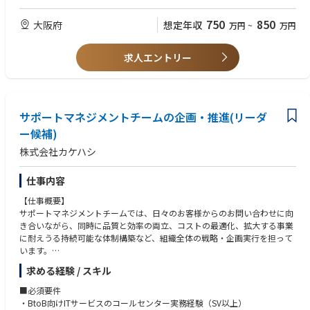
■組織構成
課題や目的に対して、論点を整理して自ら考えた企画を提案して泥臭く遂
・コンサルティングチーム
行できた経験
750
850
大阪府
想定年収
万円
~
万円
・データ分析チーム
・業務プロセスチーム
■歓迎要件
・行政文書（説明資料・答弁書・公表資料等）の作成経験がある方
求人エントリー
・医療経営士の資格取得
・医療提供体制に関するデータ分析、現状把握
・利害関係者間での調整力&交渉力のご経験
・地域医療構想の実行支援資料・病床再編のシミュレーション等の作成
・プレゼンテーションスキル
・医療機関・自治体・都道府県との協議や打合せ
・ファシリテーションスキル
・医療計画・再編計画などのストーリー設計と文書化
サポートマネジメントチームの企画・推進(リーダ
・住民説明や議会説明に向けた検討資料の作成支援
ー候補)
・社内外の専門家との連携・チームマネジメント（経験に応じて）
株式会社カケハシ
仕事内容
【仕事概要】
サポートマネジメントチームでは、日々のお客様からのお問い合わせに向
き合いながら、同時に品質と効率の両立、コストの最適化、拡大する事業
に耐えうる持続可能な体制構築など、組織全体の戦略・企画実行を担って
います。
チームの動きとして大きく２つ、具体の顧客対応に対する企画実行を担う
求める経験 / スキル
「顧客対応領域」と、顧客自身の自己解決を促進する「ナレッジ・サポー
トサイト領域」がある中で、今回は主に、顧客対応領域メンバーとして企
■必須要件
画・推進を担うポジションを募集します。
・BtoB向けITサービスのコールセンター実務経験（SV以上）