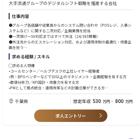
②総務/庶務関係社内規程の制定・維持・管理、運用ルールづくり。
大手流通グループのデジタルシフト戦略を推進する会社
③社内広報紙等の編纂
④役員秘書業務及びその取り纏め。
仕事内容
⑤式典等社内行事の企画・運営
⑥オフィス環境整備
●グループ各店舗や従業員からのシステム問い合わせ（POSレジ、人事シ
ステムなど）に関する二次対応／企画業務を担当
（2）航空機製造事業法・武器等製造法に関する許認可手続き業務
●一次受け〜SV対応まではすべて外注（24/365稼働）
●外注先からのエスカレーション対応、および運用体制の最適化・改善企
画を担う
●主なミッションは以下の通り：
求める経験 / スキル
・コールセンターの人員マネジメント／コスト最適化／運用企画
・AI、チャットボット活用によるオペレーターゼロ化の推進（数年度で実
▢求める人物像
現予定）
•コールセンター／ヘルプデスクの上位レイヤー経験者
・センター統合・体制刷新などの構造改革施策の企画推進
•例：BPOベンダーなどでSV以上のマネジメント・企画経験を有する方
•数値分析力／KPI設計・改善力を有する方
▢今後の注力（予定）プロジェクトや課題
•PMとして拠点統合・運用改革などの計画立案ができる方
・オペレーションやシステムの統制
•AI・チャットボット等のテクノロジー理解がある方
・AIチャットボットによるセンター無人化
•ラインマネジメントは不要（企画・上流推進に特化）
530
800
千葉県
想定年収
万円
~
万円
求人エントリー