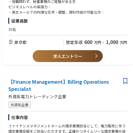
・役職問わず、秘書業務のご経験がある方
ビジネスレベルの英語力：
・英文メールでの円滑な交渉・調整、資料作成が可能な方
・ 英語での日常的なコミュニケーションができる方
従業員数
■歓迎要件
35名
・大企業や外資系企業での秘書実務経験がある方
・海外メンバーや顧客との英語を使用した業務経験がある方
600
1,000
東京都
想定年収
万円
~
万円
■求める人物像
・誠実に業務に向き合い、高い責任感をもってやり抜く力がある方
求人エントリー
・チームで働くことが好きな方
・組織の成長を間近で支えることにやりがいを感じる方
・一歩先を読み、正確かつスピーディーに業務を完遂できるプロフェッシ
ョナルな考えをお持ちの方
【Finance Management】Billing Operations
・立場に関係なく、どんな相手にもリスペクトの心をもって業務ができる
方
Specialist
・壮大なビジョンに共感し、プレッシャーにも負けずに業務ができる方
外資系電力トレーディング企業
・徹底したコンプライアンス意識を持てる方
外資系企業
仕事内容
ファイナンスマネジメントチームの請求業務担当として、電力販売に伴う
請求業務全般をご担当いただきます。正確かつタイムリーな請求業務の遂