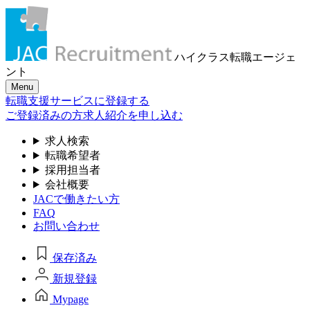
ハイクラス転職
エージェ
ント
Menu
転職支援サービスに登録する
ご登録済みの方
求人紹介を申し込む
求人検索
転職希望者
採用担当者
会社概要
JACで働きたい方
FAQ
お問い合わせ
保存済み
新規登録
Mypage