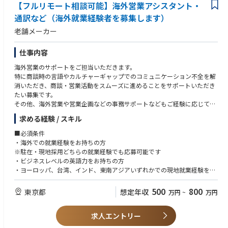
【フルリモート相談可能】海外営業アシスタント・
通訳など（海外就業経験者を募集します）
老舗メーカー
仕事内容
海外営業のサポートをご担当いただきます。
特に商談時の言語やカルチャーギャップでのコミュニケーション不全を解
消いただき、商談・営業活動をスムーズに進めることをサポートいただき
たい募集です。
その他、海外営業や営業企画などの事務サポートなどもご経験に応じてお
任せをします。
求める経験 / スキル
※詳細は求人担当コンサルタントがご説明しますので、ご相談ください
■必須条件
・海外での就業経験をお持ちの方
※駐在・現地採用どちらの就業経験でも応募可能です
・ビジネスレベルの英語力をお持ちの方
・ヨーロッパ、台湾、インド、東南アジアいずれかでの現地就業経験をお
持ちで現地の言語が可能な方
500
800
東京都
想定年収
万円
~
万円
■歓迎条件
・営業経験をお持ちの方
求人エントリー