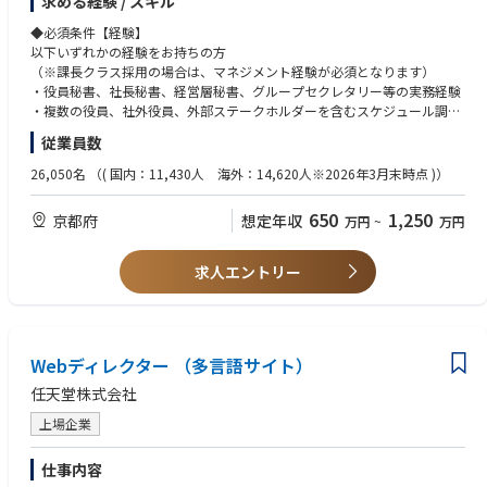
求める経験 / スキル
・英語でのメール対応、会議調整、資料確認が可能な方
いただきます。特に、株式譲渡後に新たに就任予定の社外取締役、株主関
レッジとして定着していること
・コーポレートガバナンス、会社法、取締役会運営に関する基礎知識
係者、社内経営陣とのコミュニケーションが円滑に進むよう、役員サポー
◆必須条件【経験】
・役員・社外取締役・株主関係者から信頼される、機密性・正確性・先回
・秘書業務の立上げ、業務改善、標準化、マニュアル化の経験
ト体制を設計・運用いただきます。
以下いずれかの経験をお持ちの方
り力の高いサポートが提供できていること
・部門横断プロジェクトや全社プロジェクトの運営支援経験
【1. 役員秘書機能の立上げ】
（※課長クラス採用の場合は、マネジメント経験が必須となります）
・Aratasの経営体制・ガバナンス体制に適した役員秘書機能の設計。
・役員秘書、社長秘書、経営層秘書、グループセクレタリー等の実務経験
◆この仕事の魅力
・社内取締役、社外取締役、株主関係者との連絡・調整プロセスの構築。
・複数の役員、社外役員、外部ステークホルダーを含むスケジュール調
・大企業から独立し、PEファンド傘下で新たな成長を目指す会社の経営体
整・会議運営経験
制づくりに、立上げ段階から関わることができます。
従業員数
・秘書業務に関する社内ルール、運用フロー、ナレッジの整備
・取締役会、経営会議、役員会議、株主関連会議等の重要会議体の運営支
・単なる秘書業務にとどまらず、株主、社外取締役、経営陣、事業部門を
【2. 役員秘書業務の実行】
援経験
26,050名
（( 国内：11,430人 海外：14,620人※2026年3月末時点 )）
つなぐ重要なハブとして、経営の意思決定を支える役割を担うことができ
・社内取締役、社外取締役のスケジュール調整、会議設定、日程管理
・機密情報を扱う部門での業務経験
ます。
・取締役会、経営会議、株主・社外取締役との会議等の調整・案内
・経営企画、総務、法務、広報、IR、コーポレート部門等での経営層サポ
・新会社の役員秘書機能、取締役会運営支援、ガバナンス関連プロセスを
650
1,250
京都府
想定年収
万円
~
万円
・会議資料の準備依頼、回収、体裁確認、共有、事前送付
ート経験
一から構築するため、既存ルールの運用だけでなく、自ら仕組みを設計す
・来客対応、出張手配、会食・接遇手配、必要に応じた経費処理支援
る経験を積むことができます。
・役員の業務遂行に必要な各種サポート
※上場企業、大手企業、製造業、PEファンド投資先企業、グローバル企業
求人エントリー
・製造業としての実体ある事業基盤、グローバルな顧客基盤、世界トップ
・社外取締役や株主関係者からの問い合わせ対応窓口
等での役員対応経験がある方は特に歓迎します。
クラスの製品群を持つ会社で、企業変革フェーズの中核に近い立場で働く
【3. 取締役会・ガバナンス関連業務の支援】
ことができます。
・取締役会の年間スケジュール管理、開催準備、関係者調整
◆必須条件【スキル】
・将来的には、役員秘書領域に加え、取締役会事務局、コーポレートガバ
・取締役会議案、資料、議事録等に関する関係部門との連携
・経営層、社外取締役、株主関係者等と適切にコミュニケーションできる
ナンス、経営企画、広報、全社プロジェクト推進など、コーポレート中核
・取締役会後のアクションアイテム管理、フォローアップ支援
Webディレクター （多言語サイト）
ビジネスマナー、文章力、調整力
機能へキャリアを広げることが可能です。
・株主、社外取締役、監査役等とのコミュニケーション支援
・複数の関係者・会議・タスクを同時に管理できるスケジュール管理力、
任天堂株式会社
・その他、役員・取締役会運営に関する業務全般
段取り力
◆部・チームの業務概要
※担当範囲は、ご経験・専門性を踏まえて相談のうえ決定します。秘書業
・機密情報を適切に取り扱える高い倫理観、守秘義務意識
上場企業
配属先は、Aratas株式会社のプロジェクト推進室です。
務をベースとしつつ、取締役会事務局・経営管理・コーポレートガバナン
・会議体運営に必要な資料準備、議事録、関係者連絡、タスクフォローの
プロジェクト推進室は、独立企業として新たに必要となるコーポレート機
ス関連業務へ領域を広げていただくことを期待しています。
実務スキル
能のうち、役員秘書機能、取締役会運営支援、広報機能、全社横断重要プ
仕事内容
・Word、Excel、PowerPoint、Outlook、Teams等の基本的なPCスキル