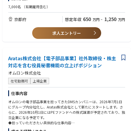
・取締役会、経営会議、役員会議、株主関連会議等の重要会議体の運営支
【2. 役員秘書業務の実行】
援経験
7,000名
（有期雇用含む）
・社内取締役、社外取締役のスケジュール調整、会議設定、日程管理
・機密情報を扱う部門での業務経験
・取締役会、経営会議、株主・社外取締役との会議等の調整・案内
・経営企画、総務、法務、広報、IR、コーポレート部門等での経営層サポ
650
1,250
京都府
想定年収
万円
~
万円
・会議資料の準備依頼、回収、体裁確認、共有、事前送付
ート経験
・来客対応、出張手配、会食・接遇手配、必要に応じた経費処理支援
・役員の業務遂行に必要な各種サポート
※上場企業、大手企業、製造業、PEファンド投資先企業、グローバル企業
求人エントリー
・社外取締役や株主関係者からの問い合わせ対応窓口
等での役員対応経験がある方は特に歓迎します。
【3. 取締役会・ガバナンス関連業務の支援】
・取締役会の年間スケジュール管理、開催準備、関係者調整
◆必須条件【スキル】
・取締役会議案、資料、議事録等に関する関係部門との連携
・経営層、社外取締役、株主関係者等と適切にコミュニケーションできる
・取締役会後のアクションアイテム管理、フォローアップ支援
Aratas株式会社【電子部品事業】社外取締役・株主
ビジネスマナー、文章力、調整力
・株主、社外取締役、監査役等とのコミュニケーション支援
・複数の関係者・会議・タスクを同時に管理できるスケジュール管理力、
対応を含む役員秘書機能の立上げポジション
・その他、役員・取締役会運営に関する業務全般
段取り力
オムロン株式会社
※担当範囲は、ご経験・専門性を踏まえて相談のうえ決定します。秘書業
・機密情報を適切に取り扱える高い倫理観、守秘義務意識
務をベースとしつつ、取締役会事務局・経営管理・コーポレートガバナン
・会議体運営に必要な資料準備、議事録、関係者連絡、タスクフォローの
在宅勤務可
上場企業
ス関連業務へ領域を広げていただくことを期待しています。
実務スキル
・Word、Excel、PowerPoint、Outlook、Teams等の基本的なPCスキル
仕事内容
◆具体的な仕事内容に対しての期待する成果
・曖昧な状況でも自ら課題を整理し、必要なプロセスを構築できる力
・独立新会社として、社内・社外取締役が円滑かつ安定的に職務を遂行で
オムロンの電子部品事業を担ってきたDMSカンパニーは、2026年7月1日
きる役員サポート体制が構築されていること
◆歓迎条件
にグループ内分社化し、Aratas株式会社として新たにスタートします。さ
・株主、社外取締役、社内取締役、執行・事業部門間のコミュニケーショ
・社外取締役、監査役、株主、PEファンド、投資家等との対応経験
らに、2026年10月1日にはPEファンドへの株式譲渡が予定されており、独
ンが適切に設計・運用されていること
・取締役会事務局、株主総会事務局、経営会議事務局等の経験
立企業になる予定です。
・取締役会や重要会議体の開催準備、資料連携、事後フォローが滞りなく
・製造業、電子部品、自動車、産業機器、BtoBメーカーでの就業経験
◆担っていただきたい具体的な仕事内容
行われ、意思決定の質とスピード向上に貢献できていること
・グローバル企業での役員秘書・経営サポート経験
社内・社外取締役を対象とした役員秘書機能の立上げおよび実行を担って
・属人的な秘書業務ではなく、Aratasに適した標準プロセス・ルール・ナ