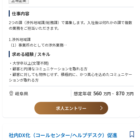
上場企業
仕事内容
2つの課（渉外地域課/総務課）で募集します。入社後は何れかの課で複数
の業務をご担当いただきます。
1.渉外地域課
（1）事業所のとしての渉外業務
①地域のスポーツ/文化活動などを通じた地域貢献策の企画立案・実行、
求める経験 / スキル
並びに行政・団体・企業等との連携推進。
②同社・同カンパニーの地域への企業ＰＲ施策の企画立案・実行並びに行
・大学卒以上(文理不問)
政・団体・企業等との連携推進。
・顧客と円滑なコミュニケーションを取れる方
③地域自治体等との防災協定等諸協定の締結・改訂、および災害時の対応
・顧客に対しても物怖じせず、積極的に、かつ真心を込めたコミュニケー
に関する行政との連携・調整。
ションが取れる方
④メディア対応
560
870
岐阜県
想定年収
万円
~
万円
（2）事業所総務業務
①重要顧客を含む来訪者に対する当日アテンド。
②来訪者の来訪目的に応じた資料作成・スケジュール調整・進行管理。
求人エントリー
2.総務課
（1）事業所総務業務
①社内各事業所からの来客対応（来訪目的に応じた資料づくり、スケジュ
社内DX化（コールセンター/ヘルプデスク）促進
ーリング、当日のアテンド）