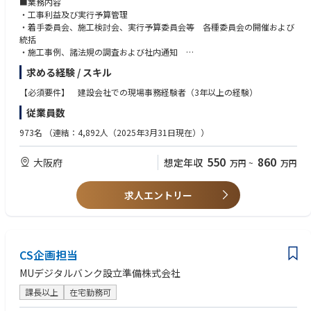
■業務内容
・工事利益及び実行予算管理
・着手委員会、施工検討会、実行予算委員会等 各種委員会の開催および
統括
・施工事例、諸法規の調査および社内通知
・データ入力業務
求める経験 / スキル
・会議準備
・電話対応、来客対応
【必須要件】 建設会社での現場事務経験者（3年以上の経験）
従業員数
973名
（連結：4,892人（2025年3月31日現在））
550
860
大阪府
想定年収
万円
~
万円
求人エントリー
CS企画担当
MUデジタルバンク設立準備株式会社
課長以上
在宅勤務可