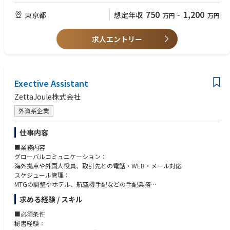
・活用促進 ：顧客ごとの成功事例やより効果的な活用方法をプロアクティ
【歓迎】
750
1,200
東京都
想定年収
万円
~
万円
ブに提案し、アップセルやクロスセルを主導する。
・医療システムやサービスに関するカスタマーサクセス経験
・業務設計と標準化 ：カスタマーサクセス業務のプロセスを設計・標準化
・ITコンサルタントや業務コンサルタントとして、クライアントの業務改
し、将来のチーム拡大に向けた基盤を構築する。
善プロジェクトに従事した経験
求人エントリー
・新規サービスや機能の立ち上げに、サポート観点から関与した経験
・カスタマーサクセス部門の立ち上げや仕組み化の経験
・カスタマーサポート、オンボーディングなどの関連組織のマネジメント
経験
Exective Assistant
・SalesforceなどのCRM/SFAツールの活用スキル
ZettaJoule株式会社
外資系企業
仕事内容
■業務内容
グローバルコミュニケーション：
海外拠点や外国人役員、取引先との電話・WEB・メール対応
スケジュール管理：
MTGの調整やホテル、航空機手配などの手配業務
会議運営サポート：英語による会議資料の作成支援、議事録作成
求める経験 / スキル
■必須条件
秘書経験：