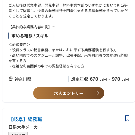
https://tebiki.co.jp/recruit.html
題です。働き方改革やDX化の影響に加え、他SaaSと比較しても未導入の
ご入社後は営業本部、開発本部、材料事業本部のいずれかにおいて担当秘
企業が多く非常に伸びしろが多い市場です。 成長市場において、業界・規
書として従事し、役員の業務遂行を円滑に支える各種業務を担っていただ
模・エリアに捉われず、「生産性向上」「DX」「離職防止」などといった
くことを想定しております。
テーマを掲げるお客様の戦略人事実現を支援することが可能です。
【具体的な業務内容の例】
●正解のないタレントマネジメントだからこそ、課題解決力・提案力が身
・スケジュール調整
求める経験 / スキル
につく
・来客、会議対応
お客様ごとに異なる課題を抱えているため、ヒアリングから解決策の実行
・出張手配等の業務
＜必須要件＞
に至るまでの課題解決力を養うことができます。 また、カスタマイズ性の
・関係部門および社外関係者との高度な調整、連携
・役員クラスの秘書業務、またはこれに準ずる業務経験を有する方
高いプロダクトの活用支援を通し、お客様の「やりたい」へ最適な形で導
・他拠点への出張（週2～3回程度）を通じた現地対応や情報連携
・高い精度でのスケジュール調整、出張手配、来客対応等の業務遂行経験
くための提案力も磨かれます。
を有する方
将来的には社長秘書業務のバックアップも視野に入れています。
・複雑な利害関係の中での調整経験を有する方
●導入フェーズの専任だからこそ、本当にお客様のためになるサービス改
・ビジネスマナーおよび基本的なITリテラシー（Microsoft 365/Outlook、
善に取り組める
【会社の魅力】
Teams等）を有する方
670
970
神奈川県
想定年収
万円
~
万円
オンボーディングのプロ集団として密にお客様と関わるポジションである
・85年以上の歴史がある大手化学メーカー。
・機密情報を適切に取り扱うための倫理観および情報処理、管理能力を有
がゆえに、その声を抽出し、機能・サービス改善につなげていくことがで
・穏やかな社員が多く社員定着率も良く平均勤続年数17.1年です。
する方
きます。
・自己資本比率70％超と安定経営を実現。
求人エントリー
・英語力を有する方
＜求める人物像＞
・高いコミュニケーション能力を有する方
・上位者視点で物事を先読みし、主体的に課題解決を図る姿勢を取れる方
【岐阜】総務職
・社内外関係者との信頼関係を構築できる対人折衝力を有する方
・ホスピタリティ精神がある方
日系大手メーカー