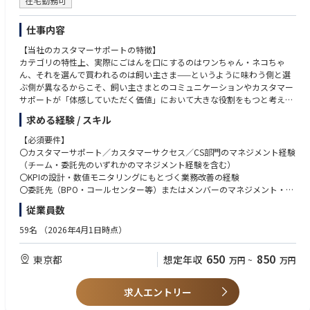
在宅勤務可
ナンス、経営企画、広報、全社プロジェクト推進など、コーポレート中核
機能へキャリアを広げることが可能です。
仕事内容
◆部・チームの業務概要
【当社のカスタマーサポートの特徴】
配属先は、Aratas株式会社のプロジェクト推進室です。
カテゴリの特性上、実際にごはんを口にするのはワンちゃん・ネコちゃ
プロジェクト推進室は、独立企業として新たに必要となるコーポレート機
ん、それを選んで買われるのは飼い主さま——というように味わう側と選
能のうち、役員秘書機能、取締役会運営支援、広報機能、全社横断重要プ
ぶ側が異なるからこそ、飼い主さまとのコミュニケーションやカスタマー
ロジェクトのプログラムマネジメントなどを担う組織です。ミッション
サポートが「体感していただく価値」において大きな役割をもつと考えて
は、株主、取締役会、経営陣、事業部門、市場・顧客、社内プロジェクト
います。
求める経験 / スキル
のハブとなり、各ステークホルダーとの関係性を企業価値向上につなげる
ことです。
実際に欧米のペット領域特化ECモールであるChewyは、愛犬・愛猫・お客
【必須要件】
現在は少数精鋭の立上げフェーズであり、各メンバーがそれぞれの専門領
さまに寄り添ったカスタマーサポートを武器に、圧倒的な規模と利便性を
〇カスタマーサポート／カスタマーサクセス／CS部門のマネジメント経験
域において、新会社に必要な仕組み・プロセス・運用体制の構築をリード
もつAmazonが強い市場の中で、創業8年でニューヨーク証券取引所に上
（チーム・委託先のいずれかのマネジメント経験を含む）
しています。本ポジションには、役員秘書機能および取締役会周辺業務の
場を果たしました。
〇KPIの設計・数値モニタリングにもとづく業務改善の経験
立上げ・確立を中心的に担っていただくことを期待しています。
〇委託先（BPO・コールセンター等）またはメンバーのマネジメント・育
だからこそ私たちも、単なるお問い合わせの一次対応にとどまらず、飼い
成経験
◆配属先の課・チームの人数や雰囲気
従業員数
主さまと愛犬・愛猫にもっとも近い場所で「寄り添う」ことを大切にした
〇部門を横断した合意形成・巻き込みの経験（当社はサプライチェーンが
プロジェクト推進室は、新会社Aratasの独立に伴い必要となるコーポレー
カスタマーサポートを心がけています。
長く、部門間連携が必須です）
59名
（2026年4月1日時点）
ト機能を立ち上げる少数精鋭の組織です。
〇生成AIなどの最新テクノロジーを活用した業務効率化・生産性向上に前
役員秘書、取締役会運営支援、広報、全社横断プロジェクト推進など、経
■お客さまとの距離の近さ： お問い合わせ対応だけでなく、購入前のご相
向きな方
650
850
営に近い領域を担うため、スピード感、主体性、正確性、関係者調整力が
東京都
想定年収
万円
~
万円
談、一緒に暮らすワンちゃん・ネコちゃんの体調相談、「今日はうちの子
求められます。
の誕生日です」といったお声まで日々寄せられます。「困ったら相談でき
【歓迎要件】
一方で、立上げフェーズのため、固定化された業務だけをこなすのではな
る犬友のような存在」を目指しています。
〇サブスクリプション／D2C／EC事業におけるCS・CRM・CXの経験
求人エントリー
く、必要な仕組みを自ら考え、関係者を巻き込みながら形にしていくこと
■多様なチャネルでの寄り添い： 電話・メール・チャットなど複数チャネ
〇複数チャネル（自社EC・店頭など）が混在する顧客対応の設計・運用経
ができます。経営陣や関係部門との距離が近く、会社の変革を肌で感じな