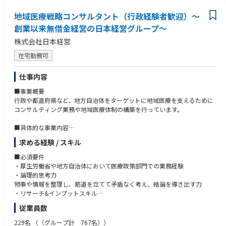
問い合わせ自動化や人員配置予測などにおけるAI活用の企画検討
上記案件における業務要件定義、設計、開発、UAT、本番リリースまでの
地域医療戦略コンサルタント（行政経験者歓迎）～
プロジェクト推進
創業以来無借金経営の日本経営グループ～
CX改善・データ活用
株式会社日本経営
VOCや応対ログ、顧客データを元にしたCX改善の提案、実行
事業・プロダクトサイドとの協業によるサービス改善
在宅勤務可
＜使用ツール＞
salesforce、Amazonconnect
仕事内容
■事業概要
行政や都道府県など、地方自治体をターゲットに地域医療を支えるために
コンサルティング業務や地域医療体制の構築を行っています。
■具体的な事業内容
・地域医療構想の推進、体制構築
求める経験 / スキル
・医療ビックデータの調査、分析・医療機能の再編、連携、分化
・行政、厚労省へのアドバイザリー・地域医療構想に関する各種講演
■必須要件
・厚生労働省や地方自治体において医療政策部門での業務経験
■事業部の強み
・論理的思考力
当事業部では、全国半数超の自治体で全国シェアトップクラスの実績を強
物事や情報を整理し、筋道を立てて矛盾なく考え、結論を導き出す力
みに、行政や病院と協働。経営や財務など多角的な視点から、地域医療の
・リサーチ&インプットスキル
計画を立てるだけでなく「実際の体制づくり（計画の実現）」まで一気通
社会情勢や市場感など自ら必要な情報を取りに行き、自身の職務に活かし
従業員数
貫で支援できる総合力が強みです。
た経験
・企画構想と遂行力
229名
（（グループ計 767名））