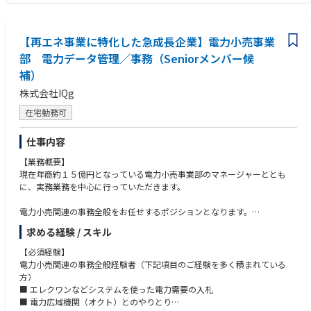
ルで、できる限り迅速な返信を心がけています。食や健康の悩みには獣医
験
がら働ける環境です。
師への相談もご案内しています。
〇CRM・お客さまコミュニティの運営や、長くご愛顧いただくための体験
■虹の橋・お悔やみのお花： ペットが虹の橋を渡られたことによるサービ
改善施策の設計・実行経験
スをお止めになる際には、お悔やみの言葉とともにお供えのお花（ソープ
【再エネ事業に特化した急成長企業】電力小売事業
〇ブランドの世界観を体現する接客／お客さま体験を、理念から日常のコ
フラワー）をお贈りし、「虹の橋登録」を行っています。一件ずつ、大切
ミュニケーションまで一貫して設計・浸透させた経験
部 電力データ管理／事務（Seniorメンバー候
に続けている当社らしい取り組みです。
〇生成AI・自動化ツールを用いた業務プロセスの再設計・仕組み化の経験
補）
■VOC（顧客の声）の起点： お客さまとペットにもっとも長く近く接する
〇経営会議・部門長会などでのレポーティング／事業数値を用いた説明経
部署として、対話から得た声を、数字だけでは捉えきれないインサイトと
験
株式会社IQg
して全社へ還元しています。
〇ペットフード・食品・ヘルスケアなど、購入する人と実際に使う人が異
在宅勤務可
なる商材のお客さま対応経験
【業務内容】
〇業務・プライベートを問わず日常的に生成AIを活用し、生産性・クリエ
CS部門を統括し、お客さまお一人おひとりの体験価値を高め、長くご愛顧
仕事内容
イティビティ向上を実践されている方
いただける関係づくりをリードいただく役割です。将来的にはCS部長への
【業務概要】
就任を前提としたポジションです。
【求める人物像】
現在年商約１５億円となっている電力小売事業部のマネージャーととも
〇お客さま体験に誠実に向き合いつつ、事業・数字の視点で意思決定でき
に、実務業務を中心に行っていただきます。
■CS部門のマネジメント： 社内CS部門の自社雇用メンバー（正社員・今
る方
後採用予定のアルバイト等）と、委託先（BPO／コールセンター）の双方
〇「守りのCS」を高品質に維持しながら、AI等を武器に業務そのものを作
電力小売関連の事務全般をお任せするポジションとなります。
のマネジメント・育成・品質向上、応答率・お客さま満足度・AHT（平均
り変えていくことに面白さを感じる方
具体的な業務内容として、
処理時間）・対応効率などのKPI設計と運用
〇当社のミッションに共感し、当事者意識を持って組織を前に進められる
求める経験 / スキル
■オペレーションのAI変革： 生成AI（Claude等）を活用したお問い合わせ
方
■ 電力広域機関（オクト）とのやりとり
対応・後処理・研修・レポーティングの自動化／高度化。お問い合わせが
【必須経験】
■ エレクワンなどシステムを使った電力需要の入札
増えても、お待たせせずにお応えできる体制づくり
電力小売関連の事務全般経験者（下記項目のご経験を多く積まれている
【業務で利用するツール/ソフトウェア】
■ 電力データ集計、請求書作成等
■多様化するチャネルへの対応： サブスク（定期購入）と店頭購入が混在
方）
〇Slack
■ 太陽光PPAの発電量実測管理
するお客さま対応を整理し、チャネルごとのお問い合わせ特性に応じた応
■ エレクワンなどシステムを使った電力需要の入札
〇Notion
■ 報告関連（デントリネット、CO2排出係数など）
対設計・オペレーション構築
■ 電力広域機関（オクト）とのやりとり
〇Google Workspace