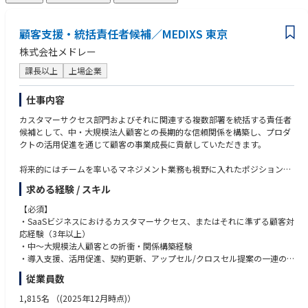
顧客支援・統括責任者候補／MEDIXS 東京
株式会社メドレー
課長以上
上場企業
仕事内容
カスタマーサクセス部門およびそれに関連する複数部署を統括する責任者
候補として、中・大規模法人顧客との長期的な信頼関係を構築し、プロダ
クトの活用促進を通じて顧客の事業成長に貢献していただきます。
将来的にはチームを率いるマネジメント業務も視野に入れたポジションで
す。
求める経験 / スキル
【主な業務】
【必須】
・戦略策定と実行 ：カスタマーサクセス部門の戦略立案、KGI/KPI設計、
・SaaSビジネスにおけるカスタマーサクセス、またはそれに準ずる顧客対
および実行をリードし、事業計画の達成に責任を持つ。中期的にはカスタ
応経験（3年以上）
マーサクセスに関連するその他部署も含めて統括し戦略策定から実行を担
・中〜大規模法人顧客との折衝・関係構築経験
う。
・導入支援、活用促進、契約更新、アップセル/クロスセル提案の一連の
・関係構築 ：中・大規模法人の経営層や現場責任者と定期的なコミュニケ
経験
従業員数
ーションを行い、信頼関係を構築する。
・チームリーダーやマネジメントの経験、またはそのポテンシャル
・データ分析と改善提案 ：顧客の利用状況や満足度を分析し、サービス改
・データに基づいた課題特定・解決策立案能力
1,815名
（(2025年12月時点)）
善や新機能開発へのフィードバックを行う。