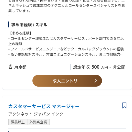
ネルギッシュで成果志向のテクニカルコールセンタースペシャリストを募
集しています。
この職務では、「初回修理完了率（First Time Fix Rate）」と「サービス提
求める経験 / スキル
供時間（Time to Service）」の面で、最高水準のサービスを提供する重要
な役割を担います。
【求める経験】
• コールセンター環境またはカスタマーサービスサポート部門での５年以
■具体的な業務内容
上の経験
・お客様からのリクエストに迅速に対応し、問題解決をスムーズにするた
• フィールドサービスエンジニアなどテクニカルバッググラウンドの経験
めに、報告されたトラブルに関するすべての関連情報を収集する。
• 高い電話応対スキル、言語コミュニケーションスキル、および傾聴力
・各顧客タッチポイントに於いて、有償アフターサービスに必要な顧客情
• カスタマーサービスの慣行および原則に関する知識
報（請求先情報や締め支払日など）に漏れがないかを確認し、必要に応じ
• CRM管理の知識（SAP、Salesforce、ServiceMaxの経験があれば尚可）
500
東京都
想定年収
非公開
万円
~
情報収集を行う。
• 複数のタスクをこなし、優先順位を設定し、時間を効果的に管理する能
・トラブルシューティングの第一線として対応し、顧客SLA（サービス品
力
質保証契約）を満たすために迅速なエスカレーションを行う。
求人エントリー
• 高等学校卒以上の学歴がある方
・技術的バックグラウンドをベースに、適切なトラブルシューティングを
通じて既知の問題に効果的な解決策を提供し、簡単な問題の場合は必要な
【求める人物像】
交換部品を特定して発注する。
・オーナーシップをもちつつ、他部門と円滑なコミュニケーションをもっ
・丁寧さ、品質、スピードの面でプロフェッショナルなテクニカルアシス
て自身のプロジェクトを進められる方
カスタマーサービス マネージャー
タンス基準を満たし、顧客満足度を保証する。
・スポーツに打ち込んでいた/いる方
・お客様から直接依頼されるスペアパーツ販売に対し、発注処理を行う。
アクシネット ジャパン インク
・市場からの製品データ収集を確実に行う。
・製品に関するフィードバックデータの収集を管理する。
課長以上
外資系企業
・サポートコストを抑え、顧客SLAに沿った迅速な問題解決を実現するた