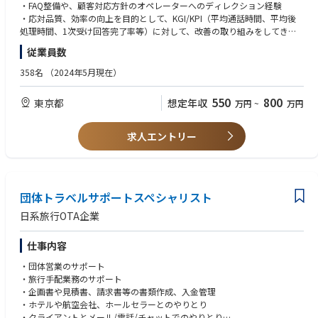
・FAQ整備や、顧客対応方針のオペレーターへのディレクション経験
【業務概要】
・応対品質、効率の向上を目的として、KGI/KPI（平均通話時間、平均後
体制構築： 事業成長に伴い拡大する複数サービスのサポート体制を、関係
処理時間、1次受け回答完了率等）に対して、改善の取り組みをしてきた
部署と連携して設計・構築する
経験
従業員数
品質・効率改善： KPI（応対品質・生産性）の可視化を行い、プロセス改
・自身が主となり関連部門と連携・協力し合って業務遂行できるスキル
善やナレッジ整備を通じた最適化を主導する
（社内コミュニケーションはSlackがメインのため、特に部門をまたいだ
358名
（2024年5月現在）
外部連携・折衝： アウトソース先やグループ会社との連携体制を築き、ベ
連携にはテキストでのコミュニケーションスキルが求められます）
ンダーマネジメントを通じてオペレーションの質を担保する
550
800
東京都
想定年収
万円
~
万円
■歓迎要件
【具体的な業務内容】
・BtoB向けITサービスのコールセンターでの実務経験（Mgr以上）
1. 「Musubi」「Musubi Insight」「Pocket Musubi」「Musubi AI在庫管
・サポートデスクとして、様々なチーム（営業や開発など）との調整をさ
求人エントリー
理」等の顧客対応領域における、全体方針の企画・推進、個別事象の対応
れた経験
方針の策定とディレクション
・サポートデスク（コールセンター）業務を外部ベンダーを活用して企
2. 新機能・サービス等の仕様確認・FAQ/ナレッジ整備と対応フローの構築
画/推進してきた経験（ベンダー向けFAQ整備、対応方針のディレクション
3. 応対品質・効率の改善を目的とした具体的な改善施策の検討と推進
等）
4. 障害時の状況把握や他チーム等へのエスカレーション
団体トラベルサポートスペシャリスト
・テクニカルな素養をお持ちの方（なんらかの技術サポートの経験があれ
5. アウトソース先企業との各種コミュニケーション（顧客対応方針のディ
ば尚良し）
日系旅行OTA企業
レクション、個別事象対応の方針出し、プロダクトナレッジの落とし込
・複数のSaaS製品を扱う企業でのサポート対応経験
み、運用改善依頼など）※実顧客対応はアウトソース先が担います
・型化されていない状況を整理していく論理的思考力がある方
仕事内容
6. グループ会社とのコールセンター体制構築・運用・品質連携
・ホスピタリティと顧客体験を重視する志向性の方（ただし一般的なレベ
ルでの効率化は求められます）
・団体営業のサポート
・旅行手配業務のサポート
■ポジションの魅力／キャリアの広がり
■求める人物像
・企画書や見積書、請求書等の書類作成、入金管理
・マルチプロダクトを支える仕組み、体制をデザインする面白さ
・複数の製品や連携体制の中で、品質と効率性をもとにした運用体制の最
・ホテルや航空会社、ホールセラーとのやりとり
複数のSaaSプロダクトを横断的に扱い、各プロダクトの特性を理解し、開
適化のバランスの実現に興味・関心がある方
・クライアントとメール/電話/チャットでのやりとり