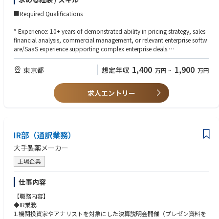
ience will be evaluated based on the core competencies required for this
position.
■Required Qualifications
* Language Skills: Full proficiency in Japanese and English at a level nece
* Experience: 10+ years of demonstrated ability in pricing strategy, sales
ssary for business operations (reading, writing, and speaking) is required.
financial analysis, commercial management, or relevant enterprise softw
* Executive Presence: A proven track record of advising, exerting influenc
are/SaaS experience supporting complex enterprise deals.
e, and resolving conflicts at the SVP (Senior Vice President) level or highe
* Education: Degree or equivalent relevant experience required. Experienc
r. The ability to remain calm and deliver productive results even in high-pr
e will be evaluated based on the core competencies for the role.
1,400
1,900
東京都
想定年収
万円
~
万円
essure, uncertain environments.
* Communication Skills: Exceptional communication skills, including the
* Language Tech: Full professional proficiency (written and spoken) in Ja
ability to distill highly complex commercial, financial, and legal structure
求人エントリー
panese and English is required.
s into concise summaries for executive leadership.
* Executive Presence: Proven experience advising, influencing, and navig
* Analytical Skills: A strong analytical background and a proven track rec
ating conflict at the SVP+ level. Ability to maintain composure and drive
ord of driving regional business decisions using data-driven dashboards
productive outcomes in high-pressure, ambiguous environments.
.Salesforce
* Communication: Exceptional communication skills with the ability to d
IR部（通訳業務）
* AI Proficiency: High proficiency in utilizing AI-powered tools to support
istill highly complex commercial, financial, and legal structures into conc
transaction analysis, pricing optimization, and workflow automation. T
ise, executive-ready summaries.
大手製薬メーカー
he ability to interpret AI-generated insights, take action based on them, a
* Analytical Rigor: Superior analytical background with a proven track re
nd drive strategic transaction proposals.
上場企業
cord of using data-driven dashboards to drive regional business decisio
ns.
* AI Fluency: High proficiency in using AI-powered tools to support deal a
仕事内容
nalysis, pricing optimization, and workflow automation. Ability to inter
【職務内容】
pret and act on AI-generated insights to drive strategic deal recommenda
◆IR業務
tions.
1.機関投資家やアナリストを対象にした決算説明会開催（プレゼン資料を