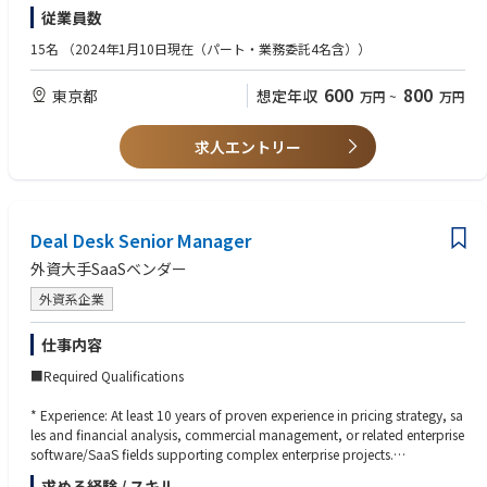
■ 非化石証書の発行
■VOC（お客さまの声）の活用： お問い合わせから改善インサイトを抽出
■ 電力データ集計、請求書作成等
〇チャネルトーク（顧客対応）
従業員数
し、プロダクト・マーケ・品質保証など関連部署へ連携・改善提案
■ 太陽光PPAの発電量実測管理
〇Microsoft Office
※WLBを担保しながら、電力小売の知見＆経験を活かせるポジションとな
■お客さま体験価値の向上： 先回りのサポートや、お客さまが不安なく使
■ 報告関連（デントリネット、CO2排出係数など）
〇Redash
15名
（2024年1月10日現在（パート・業務委託4名含））
ります。
い続けられる仕組みづくりなど、お客さま体験（CX）を起点にした施策の
■ 非化石証書の発行
〇Gemini
企画・実行（マーケティング／コア事業部と連携）
〇Claude
600
800
東京都
想定年収
万円
~
万円
■CS組織のロードマップ策定： CSが2〜3年後に持つべき機能を定義し、
【歓迎経験】
〇Notion AI
体制・採用計画を設計。経営陣へ数値で説明・報告
■電力業界での経験
〇バクラク
■メンバー・委託先の育成： オペレーターの応対品質向上、ナレッジ・マ
■特に請求書作成用のシステムに関する経験・知識、JEPX市場での電力の
※その他業務で必要なAIツールについては積極的に導入予定
求人エントリー
ニュアルの整備と標準化
入札作業、毎月の報告書関連に関する経験がある方
■英語が話せる方（TOEIC600点程度）
【中長期で期待する役割】
足元はCS実務のマネジメントが中心ですが、ゆくゆくは、日々のお客さま
Deal Desk Senior Manager
対応を一つひとつの「応対」ではなくお客さまとの接点として捉え直し、
お客さまにとってのあるべき姿から体験全体を設計していくことを期待し
外資大手SaaSベンダー
ています。何が正解かは私たちもまだ模索の途中です。お客さま体験（C
X）やブランド価値の向上まで含めて、経営・事業側とともにディスカッ
外資系企業
ションしながら、一緒につくっていければと考えています。
仕事内容
■Required Qualifications
* Experience: At least 10 years of proven experience in pricing strategy, sa
les and financial analysis, commercial management, or related enterprise
software/SaaS fields supporting complex enterprise projects.
* Education: A degree or equivalent relevant experience is required. Exper
求める経験 / スキル