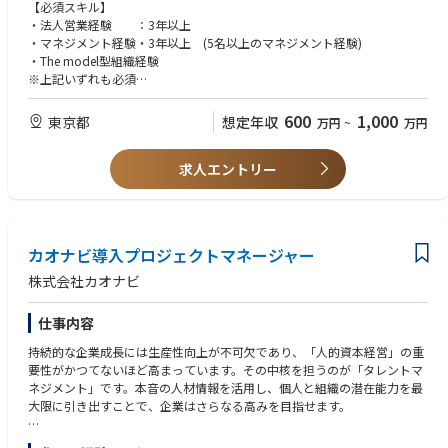
現場が自らの競争力の源泉に立ち返り、創意工夫で世界を変えていく背中
【必須スキル】
もあり。
を後押ししたい。現場管理を取り巻くシステムを再構築し、デスクレスワ
・法人営業経験 ：3年以上
・直需営業（消費財、生産財）
ーカー産業全体を変革する使命をもって、同社は日々挑戦し続けていま
・マネジメント経験・3年以上 (5名以上のマネジメント経験)
・直需戦略企画、MC事業部、グローバルOE
す。
・The model型組織経験
※上記いずれも必須
【 フィールドセールス業務内容】
商談化した顧客に対して、契約クロージングまでの下記業務全般のマネジ
【歓迎スキル】
600
1,000
東京都
想定年収
万円
~
万円
メントをお任せします。
・同社のミッション／バリュー／カルチャーに共感していただける方をお
・顧客の課題、ニーズのヒアリング
待ちしています。
・担当者とのリレーション構築、業務改善提案
求人エントリー
・コンサルティング経験
・顧客管理ツールを使った営業プロセスの設計と数値化
・インサイドセールス経験
・価格体系の変更
・カスタマーサクセス経験
※新規営業を主要業務としながら、顧客解像度を深める目的でカスタマー
サクセス業務も一部行います。
カオナビ導入プロジェクトマネージャー
株式会社カオナビ
【カスタマーサクセス 業務内容】
ご契約中の顧客に対するカスタマーサクセス業務全般をおまかせします。
仕事内容
プロダクトの利用促進、定着を支援していただきます。
・契約後の導入支援プログラムの設計、実施
持続的な企業成長には生産性向上が不可欠であり、「人的資本経営」の重
・オンライン／訪問での導入サポート（Zoomがほとんどです）
要性がかつてないほど高まっています。その中核を担うのが「タレントマ
・顧客管理ツールを使ったサクセスロードマップの設計と数値化
ネジメント」です。本音の人材情報を活用し、個人と組織の潜在能力を最
・ヘルススコアなどのCSのKPI設計と運用
大限に引き出すことで、企業はさらなる高みを目指せます。
・導入支援プログラムの設計
・アップセル戦略の立案
カオナビは、個の力を最大化し、組織をより強くするためのタレントマネ