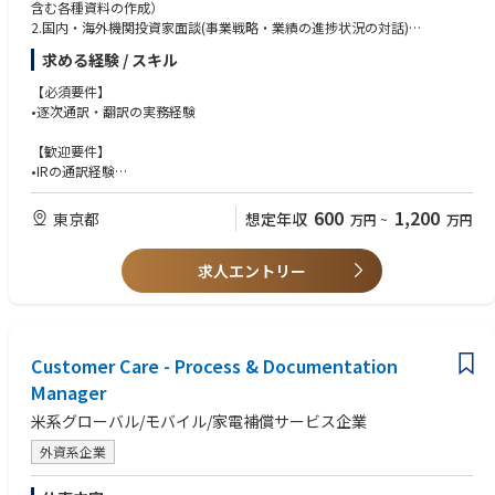
含む各種資料の作成）
2.国内・海外機関投資家面談(事業戦略・業績の進捗状況の対話)
■Preferred Qualifications
3.投資家向けのイベント企画・運営
求める経験 / スキル
4.統合報告書作成などの社外向けの資料作成業務
* Experience in a dedicated commercial pricing, investment banking, or s
5.投資家意見の経営層へフィードバック
【必須要件】
trategic finance function is a strong plus.
•逐次通訳・翻訳の実務経験
* Hands-on experience leveraging AI/ML tools for sales analytics and reve
◆IR業務における日⇔英通訳並びに翻訳
nue intelligence.
1.海外投資家とのIR面談時の逐次通訳 ＊国内証券会社主催の投資カンフ
【歓迎要件】
* Familiarity with prompt engineering or working with Large Language M
ァレンス
•IRの通訳経験
odels (LLMs) to automate and scale deal desk workflows.
2.海外の投資家訪問の際の逐次通訳 (年に数回の海外出張あり)
•医薬分野の通訳・翻訳の経験
3.四半期ごとの決算発表資料の英語翻訳資料チェック
•IR・医薬分野の翻訳の経験（英文チェックの業務があるため）
* Fluency in Korean or Mandarin is highly desirable.
600
1,200
東京都
想定年収
万円
~
万円
4.決算発表時に日本語原稿の英訳を録音
5.決算発表時の質疑応答部分(文書)の英訳チェック
6.投資家面談時に使用するIR用スライド英訳チェック
求人エントリー
7.投資家・アナリスト向けイベント・説明会の際の資料英訳ならびに説明
会での同時通訳のサポート
Customer Care - Process & Documentation
Manager
米系グローバル/モバイル/家電補償サービス企業
外資系企業