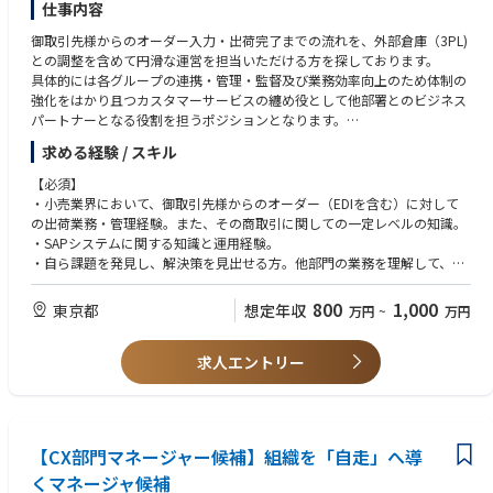
めに、認定技術者を主体的にサポートする。
仕事内容
・業務システム内のデータ正確性を維持する。
御取引先様からのオーダー入力・出荷完了までの流れを、外部倉庫（3PL)
・新たなスキルを身につけ、社内ポリシー・プロセス・新製品の最新情報
との調整を含めて円滑な運営を担当いただける方を探しております。
を常に把握するために、すべての研修コースを迅速に修了する。
具体的には各グループの連携・管理・監督及び業務効率向上のため体制の
強化をはかり且つカスタマーサービスの纏め役として他部署とのビジネス
■評価指標（KPI）
パートナーとなる役割を担うポジションとなります。
・顧客満足度（NPS）
大きな区分けとしては、A.在庫品オーダーの入力出荷対応（EDIを含む）、
・初回訪問での修理完了率（FTFR）
求める経験 / スキル
B.カスタム ボール・クラブの入力・出荷対応、C.御取引先様との各種ドキ
・問い合わせ対応件数
ュメント管理・お客様相談管理となっており、社内のセールス・サプライ
・問題解決までの対応時間
【必須】
チェーン・ITチームとも協業しながら、Operational Excellenceの確立をめ
・技術研修の修了状況
・小売業界において、御取引先様からのオーダー（EDIを含む）に対して
ざすポジションです
・サービス品質および業務効率改善への貢献
の出荷業務・管理経験。また、その商取引に関しての一定レベルの知識。
・SAPシステムに関する知識と運用経験。
カスタマーサービス部の各グループの統括しながら、業務効率向上のため
・自ら課題を発見し、解決策を見出せる方。他部門の業務を理解して、オ
を取り組みを行っていただきます。具体的には、
ペレーション改善が出来る経験・スキル。
1）メンバーの管理監督・コーチング
・様々な緊急対応が必要な案件に対して、前向きに冷静に対応出来る姿
800
1,000
東京都
想定年収
万円
~
万円
2) 問題が発生した際のエスカレーション・ポイントとして関係各部署と調
勢。
整・解決をはかる。
・それぞれのグループメンバーのパフォーマンスを分析・評価し、改善の
3)月次で処理件数などに関するレポートを作成しチームのパフォーマンス
求人エントリー
ための課題・アクションを提示したチーム マネージメント経験。
を把握したうえで更なる業務改善をはかる。
4)他部署との連携・協業を行いながら業務効率化に向けた取組を行う。
【歓迎】
・ERP・B2Bシステムに関する知識と運用経験。
現在のカスタマーサービス部の構成は以下のとおりです。
・小規模であっても、社内部門横断型のプロジェクトをリードした経験。
【CX部門マネージャー候補】組織を「自走」へ導
1.アカウント グループ：御取引先様からの在庫品オーダー（EDIを含む）
・ゴルフを含むスポーツ用品業界でのセールス・セールスオペレーショ
を営業チームと連動の上、出荷入力業務。
くマネージャ候補
ン・カスタマーサービスなどの業務経験。