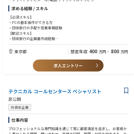
発や営業チームと連携しながら顧客体験（CX）を最適化していく、サポー
・複雑な課題に対しても「待ちの姿勢」ではなく、「自立、自律的に積極
・旅のしおり、出入国書類、ネームタグの作成
トの枠を超えたダイナミックな動きの構築に携わることができる。
求める経験 / スキル
的にアクション」できる方
・スピーディな事業/サービスの変化に対しても柔軟に適応できる方
【必須スキル】
・複雑性の高いディレクション経験
・個ではなくチームで成果をあげるスタンスをお持ちの方
・PCの基本操作ができる方
複数のステークホルダー（外部ベンダー、グループ会社、社内開発部門）
・団体旅行の手配や営業事務経験
を巻き込み、高度な論理的思考力とコミュニケーションスキルを駆使し
【歓迎スキル】
て、複雑な事象をシンプルに整理、解決していくプロセスを経験できる
・団体旅行の企画書作成経験
・添乗経験
・マネジメント、企画職への早期ステップアップ
・GDSの操作経験
顧客対応のチームリーダー候補としての採用であり、組織が拡大フェーズ
400
800
東京都
想定年収
万円
~
万円
にあるため、チームビルディングや戦略策定などのマネジメント経験を積
むチャンスが豊富にあります。
求人エントリー
テクニカル コールセンタース ペシャリスト
非公開
外資系企業
仕事内容
プロフェッショナルな専門知識を通じて常に顧客満足を追求し、お客様か
ら寄せられる問題・問い合わせ・苦情の記録・管理・対応を担当する、エ