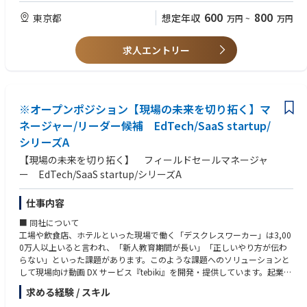
献します。
自動車OEM受発注業務, 月次業績管理, 予算策定業務, Excel, Power BI, デ
●「根本解決」を追求できるゼロベース思考の方：
600
800
東京都
想定年収
万円
~
万円
・量産及び試験用タイヤの受発注
ータ分析, プレゼンテーション資料作成, 社内外調整業務, 顧客折衝, ビジネ
「現状の業務をどう効率よくさばくか」ではなく、「機械にできることは
・月次業績管理、予算策定のサポート
ス英語, 営業事務, タスク管理, 優先順位付け, 業務遂行能力, 正確性, 迅速
全部機械にやらせ、人は価値ある仕事に集中する」という思想に共感でき
・営業担当者のサポート、顧客対応
性, ホスピタリティ, 消費財業界知識, 乗用車OEM知識, 量産タイヤ管理, 試
る方。
求人エントリー
・データ分析に基づいた資料作成とプレゼンテーション
験用タイヤ管理, 営業サポート, 売上管理, 進捗管理, 報告書作成,コミュニ
●ビジネス・政治力のセンスをお持ちの方：
・社内外関係者との調整と交渉
ケーション能力, 問題解決能力
正論やロジックで相手を論破するのではなく、社内外のステークホルダー
・業務改善提案と実行
の「感情や利害」を察知し、清濁併せ呑む姿勢で周囲に納得感を与えなが
ら物事を推進できる方。
■配属部門の方針
※オープンポジション【現場の未来を切り拓く】マ
●Looop社のバリューへの強い共感： 特に「理想から逆算する」「当事
・改善マインドと仕事のオーナーシップを持ち、質を伴った成⾧を実現。
者意識を持つ」「挑戦を繰り返す」を自らの業務の判断軸としてチームに
ネージャー/リーダー候補 EdTech/SaaS startup/
・タイヤ事業の起点として、戦略に沿った販売成果はもちろんのこと、ブ
浸透させ、変化の激しい環境を楽しめる方
シリーズA
リヂストン全社の商品、技術、原価、ブランド、人財の継続的な質向上に
貢献。
【現場の未来を切り拓く】 フィールドセールマネージャ
ー EdTech/SaaS startup/シリーズA
（重点課題）
1. OEMとサステナブルな関係を維持・構築
仕事内容
2. インフレ及び変化が常態化した環境下での足元ビジネスの質及び収益性
強化
■ 同社について
3. OE/REP統合戦略及びブランド力向上視点で、生産財ビジネスの起点と
工場や飲食店、ホテルといった現場で働く「デスクレスワーカー」は3,00
して日本No.1ポジションの盤石化と質を伴った更なる成⾧を実現
0万人以上いると言われ、「新人教育期間が長い」「正しいやり方が伝わ
4. 人財育成と組織活性化
らない」といった課題があります。このような課題へのソリューションと
して現場向け動画 DX サービス『tebiki』を開発・提供しています。起業し
■キャリアステップイメージ
てわずか3年でアスクルや不二家といった東証プライム上場企業にて利用
当該ポジションを1～2年経験した後、本人希望や適性を見ながら以下ステ
求める経験 / スキル
いただくサービスになっており、現在も次々と利用企業が増えています。
ップに異動を想定。その後将来的には国内/海外を含めたローテーション