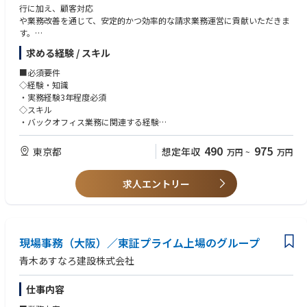
行に加え、顧客対応
や業務改善を通じて、安定的かつ効率的な請求業務運営に貢献いただきま
す。
求める経験 / スキル
具体的な業務内容
1. 正確かつタイムリーな請求業務
■必須要件
・電力取引データに基づく請求書の作成
◇経験・知識
・請求書の発行・送付および進捗管理
・実務経験3年程度必須
・請求関連データの確認および管理
◇スキル
2. 顧客対応
・バックオフィス業務に関連する経験
・請求書に関する顧客からの問い合わせ対応
・中級レベルの英語力
・請求内容の確認・調整に関する顧客対応
・Microsoft Word、Excelを含むMS Officeツールの操作スキル
490
975
東京都
想定年収
万円
~
万円
・関連部署と連携した請求関連事項への対応
◇マインド面
3. 請求業務の効率化
・自律的に業務を遂行できること。ハンズオンで仕事をすることに抵抗の
・請求業務フローの見直しおよび改善提案
求人エントリー
無い方。臨機応変に対応いただける方
・業務効率化・品質向上に向けた施策の推進
・優れたコミュニケーション能力と異文化理解力
4. その他の業務
・柔軟性があり、チームワークを重視できること
・卸売電力取引に関する請求業務のサポート
・変化が速くダイナミックなビジネス環境に適応できること
・顧客情報（主に連絡先情報）の管理・更新
・色々な事にチャレンジする気持ちがあること
現場事務（大阪）／東証プライム上場のグループ
・チーム内外の関係者との連携・調整業務
・その他、上記業務に付随する関連業務
■歓迎要件
青木あすなろ建設株式会社
◇経験・知識
・小売電気事業者または電力取引会社での勤務経験があれば尚可
仕事内容
◇スキル
・PC操作に習熟していることが望ましい