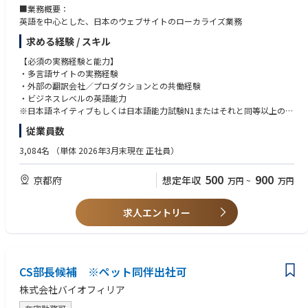
ロジェクトのプログラムマネジメントなどを担う組織です。ミッション
◆具体的な仕事内容に対しての期待する成果
■業務概要：
・曖昧な状況でも自ら課題を整理し、必要なプロセスを構築できる力
は、株主、取締役会、経営陣、事業部門、市場・顧客、社内プロジェクト
・独立新会社として、社内・社外取締役が円滑かつ安定的に職務を遂行で
英語を中心とした、日本のウェブサイトのローカライズ業務
のハブとなり、各ステークホルダーとの関係性を企業価値向上につなげる
きる役員サポート体制が構築されていること
◆歓迎条件
ことです。
求める経験 / スキル
・株主、社外取締役、社内取締役、執行・事業部門間のコミュニケーショ
・社外取締役、監査役、株主、PEファンド、投資家等との対応経験
現在は少数精鋭の立上げフェーズであり、各メンバーがそれぞれの専門領
ンが適切に設計・運用されていること
・取締役会事務局、株主総会事務局、経営会議事務局等の経験
【必須の実務経験と能力】
域において、新会社に必要な仕組み・プロセス・運用体制の構築をリード
・取締役会や重要会議体の開催準備、資料連携、事後フォローが滞りなく
・製造業、電子部品、自動車、産業機器、BtoBメーカーでの就業経験
・多言語サイトの実務経験
しています。本ポジションには、役員秘書機能および取締役会周辺業務の
行われ、意思決定の質とスピード向上に貢献できていること
・グローバル企業での役員秘書・経営サポート経験
・外部の翻訳会社／プロダクションとの共働経験
立上げ・確立を中心的に担っていただくことを期待しています。
・属人的な秘書業務ではなく、Aratasに適した標準プロセス・ルール・ナ
・英語でのメール対応、会議調整、資料確認が可能な方
・ビジネスレベルの英語能力
レッジとして定着していること
・コーポレートガバナンス、会社法、取締役会運営に関する基礎知識
※日本語ネイティブもしくは日本語能力試験N1またはそれと同等以上の日
◆配属先の課・チームの人数や雰囲気
・役員・社外取締役・株主関係者から信頼される、機密性・正確性・先回
・秘書業務の立上げ、業務改善、標準化、マニュアル化の経験
本語能力をお持ちの方
プロジェクト推進室は、新会社Aratasの独立に伴い必要となるコーポレー
従業員数
り力の高いサポートが提供できていること
・部門横断プロジェクトや全社プロジェクトの運営支援経験
ト機能を立ち上げる少数精鋭の組織です。
【上記に加え、以下いずれかのスキルや経験をお持ちの方歓迎】
役員秘書、取締役会運営支援、広報、全社横断プロジェクト推進など、経
3,084名
（単体 2026年3月末現在 正社員）
◆この仕事の魅力
・英語以外の言語力
営に近い領域を担うため、スピード感、主体性、正確性、関係者調整力が
・大企業から独立し、PEファンド傘下で新たな成長を目指す会社の経営体
・Web（UI/UX、デザイン、CSS/JavaScript）についての知識
求められます。
500
900
京都府
想定年収
制づくりに、立上げ段階から関わることができます。
万円
~
万円
・定性／定量分析・検証・レポーティングの経験
一方で、立上げフェーズのため、固定化された業務だけをこなすのではな
・単なる秘書業務にとどまらず、株主、社外取締役、経営陣、事業部門を
・SEOに関する知識
く、必要な仕組みを自ら考え、関係者を巻き込みながら形にしていくこと
つなぐ重要なハブとして、経営の意思決定を支える役割を担うことができ
ができます。経営陣や関係部門との距離が近く、会社の変革を肌で感じな
求人エントリー
ます。
【求める人物像】
がら働ける環境です。
・新会社の役員秘書機能、取締役会運営支援、ガバナンス関連プロセスを
・ひとつの課題に対して、多面的な視点で複数のアイデアを提案できる方
一から構築するため、既存ルールの運用だけでなく、自ら仕組みを設計す
・お客様の視点でコミュニケーションを提案できる方
る経験を積むことができます。
・共同作業に際し、周囲の人と円滑に連携でき、サービス精神の旺盛な方
・製造業としての実体ある事業基盤、グローバルな顧客基盤、世界トップ
CS部長候補 ※ペット同伴出社可
※これらのうち、複数の要素をお持ちの方を求めています。
クラスの製品群を持つ会社で、企業変革フェーズの中核に近い立場で働く
株式会社バイオフィリア
ことができます。
・将来的には、役員秘書領域に加え、取締役会事務局、コーポレートガバ