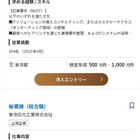
求める経験 / スキル
※CSを主要業務としながら、顧客解像度を深める目的で商談も一部行いま
ジメントシステムです。人事業務の効率化から戦略人事の実現まで、幅広
す。
い目的に対応。人材データプラットフォームに蓄積された個のデータをAI
【応募要件（MUST）】
と掛け合わせることで、「個の力の最大化」による盤石な組織を築き、企
以下のいずれを満たす方
■ この仕事で得られるもの
業の成長を力強く後押しします。
■ITソリューションの導入コンサルティング、またはカスタマーサクセス
・startupでのマネジメント経験
（オンボーディング領域）の経験
・事業推進の経験
【業務内容】
■顧客へのヒアリングを通じた業務要件整理、およびITシステムの活用推
・IPOへの移行フェーズ経験
タレントマネジメントシステム「カオナビ」の導入初期の専任担当とし
進支援を主導した経験
・SaaSビジネスのノウハウと数値分析
従業員数
て、導入プロジェクトを主導していただきます。
・webサービス開発力
顧客の早期の業務インパクト（Time-to-Value短縮・主要KPIの早期運用開
【応募要件（WANT）】
394名
（2025年3月）
始）の実現をミッションに、導入から短期間で“使える状態”を作っていた
■顧客の課題解決に向けて、実行支援（設定代行やデータ整備等）まで踏
■ 社内の雰囲気
だく重要なポジションです。
み込みプロジェクトを完遂させた経験
エンジニア、デザイナー、セールス、カスタマーサクセス、マーケティン
500
1,000
東京都
想定年収
万円
~
万円
■BtoB/SaaS領域における顧客の課題解決に向けた折衝経験
グ、全員が自律駆動しながら、startupのスピード感で事業成長させていま
またサポート対応のみならず、お客様の声を収集・分析し、機能やサービ
■人事部門を対象とした折衝経験
す。
ス改善に活かす役割も担っています。
■HR/HRTech領域への深い知見
求人エントリー
■マネジメント経験（人数・歴不問）
■ 働き方
【具体的には】
「自分で考え自分で動く」という価値観を大切にしているので、ルールが
・導入初期におけるセットアップ支援、進捗管理などのプロジェクトマネ
【歓迎する人物像（WANT)】
ほとんどありません。出退勤／オフィス／経費／有給など、とにかく自由
ジメント
■当社のパーパス/ビジョン/バリューに共感できる方
で大きな裁量が任されます。
・導入初年度のゴール設定、長期活用に向けた活用提案
秘書課（総合職）
■社内外問わずステークホルダーと協働し業務遂行が出来る方
・機能および各種サービス改善のための、VOCの収集と分析
■顧客の課題に寄り添った解決策の実行をしていきたい方
■ 受賞歴
東京応化工業株式会社
・VOCマネージメントの中長期的な戦略立案と仕組み化
EY新日本有限責任監査法人が主催する、革新性／成長性／社会性の視点か
上場企業
ら今後著しい成長が期待されるスタートアップを表彰する「EY Innovative
【ポジションの魅力】
Startup 2021」のEnterprise部門を受賞しました。
●急成長中のHRテック・人材管理市場で、社会問題の解決に携われる
仕事内容
労働人口減少が避けられない日本において、労働生産性の低さは喫緊の課