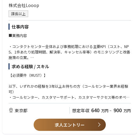
2.オーダー エントリー グループ：社内からの依頼を含む各種出荷入力・在
株式会社Looop
庫移動依頼へ対応業務。
英語：翻訳ツールを利用しても構わないので、メール、チャットなどでの
3.カスタム ボール グループ：ホールセール・法人オーダーを含むカスタム
読み書きができる打ち合わせや会議で話している内容が理解でき、拙いな
課長以上
ボール プログラムのオーダー入力・出荷対応業務。
がらも必要に応じて発言ができる
4.カスタム クラブ グループ：カスタム クラブ プログラムのオーダー入
※入社後に語学学習支援制度等を利用の上、英語を学習することができま
仕事内容
力・出荷対応。
す。電話会議等もできるレベル
5.アカウント マネージメント グループ：御取引先様との各種ドキュメント
■業務内容
管理業務。
6.カスタマー リレーション グループ：お客様相談電話・メールの対応・管
・コンタクトセンター全体および事務処理における主要KPI（コスト、NP
理業務。（倉庫の修理チームとの連動を含む）
S、1件あたり処理時間、解決率、キャンセル率等）のモニタリングと改善
施策の立案。
・CRMツールやRPA、自動返信機能を活用した、抜本的な業務フロー構築
求める経験 / スキル
のプロジェクト管理。
・「表面的な課題への対症療法」ではなく、業務を構造的に捉えて「そも
【必須要件（MUST）】
そもその業務を無くせないか（機械にやらせられないか）」という根本原
因を特定し排除するBPR（業務プロセス・リエンジニアリング）の推進。
以下、いずれかの経験を3年以上お持ちの方（コールセンター業界未経験
・外部ベンダーのキーマン（経営層・センター長クラス）との定期的なリ
可）
レーション構築および、業務是正・契約交渉。
・コールセンター、カスタマーサポート、カスタマーサクセス等のオペレ
・メンバーの目標設定（ACT・コンピテンシー）、評価、および日々の1o
ーション部門における業務改革（BPR）のプロジェクトマネジメント経
n1等を通じた内発的動機付けと育成。
験。
640
900
東京都
想定年収
万円
~
万円
・サービス業（飲食、アパレル、宿泊、小売等）における店舗・チームの
■入社後の業務習得イメージ
マネジメント経験（店長・スーパーバイザー・エリアマネージャー等）が
入社後は小売電力事業への理解を深めながら、OJTで業務を習得いただき
求人エントリー
あり、本部からの指示を落とし込むだけでなく、現場の課題を数値化・構
ます。業務はマニュアル化しているものも多いため、書面で大枠を確認す
造化して仕組み化・BPRを推進した経験。
ることが可能です。メンバー同士の関係性が良く、相談しやすい環境で