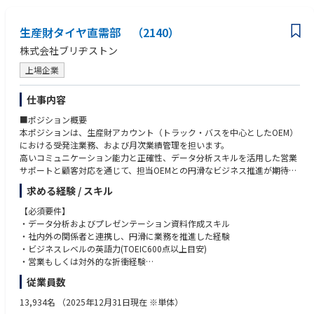
す。
外部パートナー（ベンダーやサプライヤー等）のマネジメント・コントロ
ール経験：ただ上から指示を出すのではなく、相手のメリットや利害関係
生産財タイヤ直需部 （2140）
コミュニケーションツールとしてSlackを導入しており、在宅勤務時には
を理解した上で交渉し、相手組織の決裁者やキーマンを巻き込んで動かし
チャットで確認・相談することができます。
た経験（Win-Winの関係を構築しながら成果を出した経験）。
株式会社ブリヂストン
外部・内部環境が変わっても、既存の慣習や凝り固まった考えに依存する
上場企業
ことなく、「そもそも何のために行うのか」という前提条件（理想）から
逆算してゼロベースで見直し、考え直すことができる方。
仕事内容
【歓迎要件（WANT）】
■ポジション概要
本ポジションは、生産財アカウント（トラック・バスを中心としたOEM）
●RPAやCRMなどのシステム導入・活用を通じた、マニュアル・フロー整
における受発注業務、および月次業績管理を担います。
備を含む業務効率化の推進実績。
高いコミュニケーション能力と正確性、データ分析スキルを活用した営業
●全社横断プロジェクトにおける、利害の異なる他部門との折衝・合意形
サポートと顧客対応を通じて、担当OEMとの円滑なビジネス推進が期待さ
成（論破ではなく客観性を持ったコンセンサスビルディング）の経験。
れます。
●複数名のピープルマネジメント経験（プレイヤーとして自ら手を動かす
求める経験 / スキル
受発注、計数管理、そして顧客調整を含む営業事務経験を積むことができ
だけでなく、メンバーや仕組みを通じて組織成果を最大化した経験）。
ます。
【必須要件】
●会社の評価制度を理解し、各個人のキャリア志向に基づいた日常業務の
グローバルベースでのビジネス感覚を磨いていただくこと（将来的な海外
・データ分析およびプレゼンテーション資料作成スキル
中での動機付け・育成計画の立案実行経験。
駐在可能性含む）も見据え、自己研鑽に意欲的な方を求めています。
・社内外の関係者と連携し、円滑に業務を推進した経験
・ビジネスレベルの英語力(TOEIC600点以上目安)
【求める人物像】
■職務・期待役割
・営業もしくは対外的な折衝経験
本ポジションは、生産財アカウント（トラック・バスを中心としたOEM）
・複数のタスクを並行して管理し、優先順位をつけて遂行する能力
●「プレイヤーからの完全脱却」ができる方：
従業員数
ビジネスにおいて、受発注から業績管理、営業サポートまで幅広く担当い
・正確性を重視し、迅速かつ的確に業務を遂行するホスピタリティ精神
自ら実務の最前線に出る（または一人で抱え込む）のではなく、他者の強
ただきます。
みを冷静に見極め、適切にタスクを割り振ってチーム（組織）で高い成果
13,934名
（2025年12月31日現在 ※単体）
社内外との調整力とデータ分析スキルを活かし、チームの生産性向上に貢
【キーワード】
を出せる方。