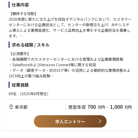
仕事内容
【期待する役割】
2026年度に新たに立ち上げを目指すデジタルバンクにおいて、カスタマー
センターにおける企画担当として、センターの新規立ち上げ、AIやシステ
ム導入による業務高度化、サービス品質向上を牽引する企画担当を募集し
ます。
求める経験 / スキル
デジタルバンクにおけるカスタマーセンター領域は、単なる応対窓口では
なく、重要な顧客接点でありお客様の声が集まるデータ基盤です。
【必須要件】
本ポジションでは、SalesforceやAmazon Connectをはじめとするコール
・金融機関でのカスタマーセンターにおける管理および企画業務経験
センターシステムの最適化や、AIなどの最新テクノロジーを駆使した顧客
・SalesforceおよびAmazon Connect等に関する知見
体験の向上を牽引していただきます。
・データ（顧客データ・応対ログ等）の活用による継続的な業務改善およ
また、常に“ユーザーと共に、アップデートし続ける銀行“として、VOCを
びCX向上の取り組み経験
起点にしたプロダクト・サービスの改善提案まで深く関わっていただくこ
従業員数
とを期待しています。
【歓迎要件】
・SalesforceおよびAmazon Connect等のカスタマイズ経験
89名
（2025年8月現在）
【業務内容】
・CS領域におけるAI活用の実績
カスタマーセンター立ち上げ・運用整備
700
1,000
東京都
想定年収
万円
~
万円
開業に向けたカスタマーセンター立ち上げと各種運用整備
オペレーターの業務フロー構築
トークスクリプト・マニュアル整備・企画改善
求人エントリー
システム開発・AI活用推進
SalesforceおよびAmazon Connect等のコールセンターシステム活用にお
ける企画検討