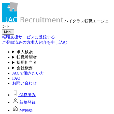
ハイクラス転職
エージェ
ント
Menu
転職支援サービスに登録する
ご登録済みの方
求人紹介を申し込む
求人検索
転職希望者
採用担当者
会社概要
JACで働きたい方
FAQ
お問い合わせ
保存済み
新規登録
Mypage