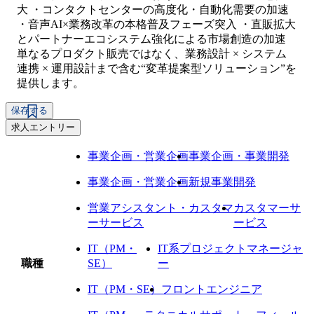
大 ・コンタクトセンターの高度化・自動化需要の加速
・音声AI×業務改革の本格普及フェーズ突入 ・直販拡大
とパートナーエコシステム強化による市場創造の加速
単なるプロダクト販売ではなく、業務設計 × システム
連携 × 運用設計まで含む“変革提案型ソリューション”を
提供します。
保存する
求人エントリー
事業企画・営業企画
事業企画・事業開発
事業企画・営業企画
新規事業開発
営業アシスタント・カスタマ
カスタマーサ
ーサービス
ービス
IT（PM・
IT系プロジェクトマネージャ
職種
SE）
ー
IT（PM・SE）
フロントエンジニア