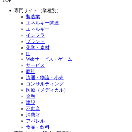
TOP
専門サイト（業種別）
製造業
エネルギー関連
エネルギー
インフラ
プラント
化学・素材
IT
Webサービス・ゲーム
サービス
商社
流通・物流・小売
コンサルティング
医療（メディカル）
金融
建設
不動産
消費財
アパレル
食品・飲料