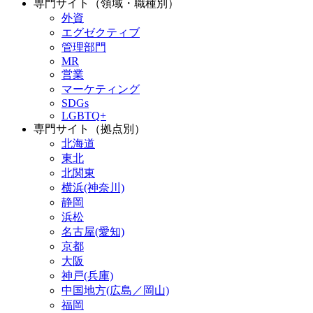
専門サイト（領域・職種別）
外資
エグゼクティブ
管理部門
MR
営業
マーケティング
SDGs
LGBTQ+
専門サイト（拠点別）
北海道
東北
北関東
横浜(神奈川)
静岡
浜松
名古屋(愛知)
京都
大阪
神戸(兵庫)
中国地方(広島／岡山)
福岡