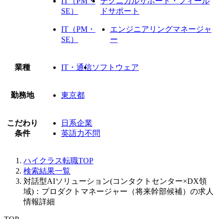
IT（PM・
テクニカルサポート・フィール
SE）
ドサポート
IT（PM・
エンジニアリングマネージャ
SE）
ー
業種
IT・通信
ソフトウェア
勤務地
東京都
こだわり
日系企業
条件
英語力不問
ハイクラス転職TOP
検索結果一覧
対話型AIソリューション(コンタクトセンター×DX領
域)：プロダクトマネージャー（将来幹部候補）の求人
情報詳細