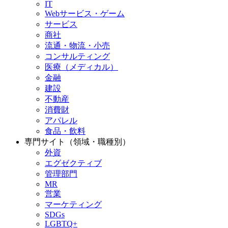
IT
Webサービス・ゲーム
サービス
商社
流通・物流・小売
コンサルティング
医療（メディカル）
金融
建設
不動産
消費財
アパレル
食品・飲料
専門サイト（領域・職種別）
外資
エグゼクティブ
管理部門
MR
営業
マーケティング
SDGs
LGBTQ+