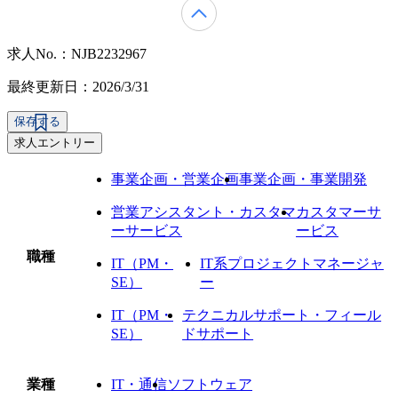
求人No.：NJB2232967
最終更新日：2026/3/31
保存する
求人エントリー
事業企画・営業企画
事業企画・事業開発
営業アシスタント・カスタマ
カスタマーサ
ーサービス
ービス
職種
IT（PM・
IT系プロジェクトマネージャ
SE）
ー
IT（PM・
テクニカルサポート・フィール
SE）
ドサポート
業種
IT・通信
ソフトウェア