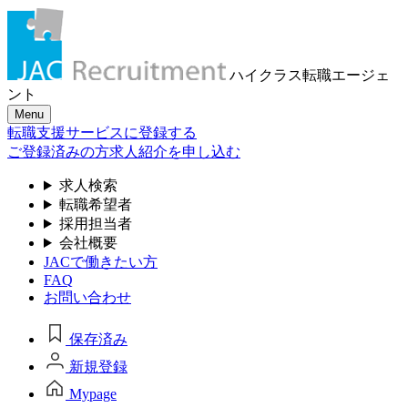
ハイクラス転職
エージェ
ント
Menu
転職支援サービスに登録する
ご登録済みの方
求人紹介を申し込む
求人検索
転職希望者
採用担当者
会社概要
JACで働きたい方
FAQ
お問い合わせ
保存済み
新規登録
Mypage