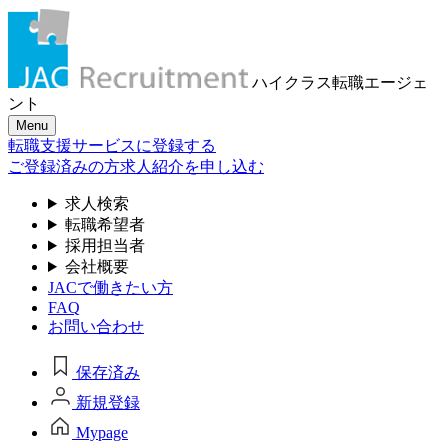
ハイクラス転職
エージェ
ント
Menu
転職支援サービスに登録する
ご登録済みの方
求人紹介を申し込む
求人検索
転職希望者
採用担当者
会社概要
JACで働きたい方
FAQ
お問い合わせ
保存済み
新規登録
Mypage