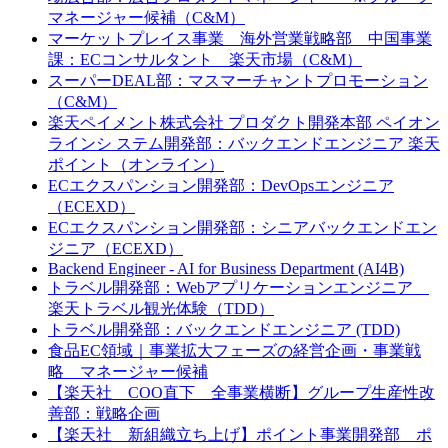
マネージャー候補（C&M）
マーケットプレイス事業 海外営業戦略部 中国事業
課：ECコンサルタント 楽天市場（C&M）
スーパーDEAL部：マスマーチャントプロモーション
（C&M）
楽天ペイメント株式会社 プロダクト開発本部 ペイオン
ラインシ ステム開発部：バックエンドエンジニア 楽天
ポイント（オンライン）
ECエクスパンション開発部：DevOpsエンジニア
（ECEXD）
ECエクスパンション開発部：シニアバックエンドエン
ジニア（ECEXD）
Backend Engineer - AI for Business Department (AI4B)
トラベル開発部：Webアプリケーションエンジニア
楽天トラベル観光体験（TDD）
トラベル開発部：バックエンドエンジニア (TDD)
食品EC領域｜事業拡大フェーズの経営企画・事業戦
略 マネージャー候補
【楽天社 COO直下 全事業横断】グループ生産性改
善部：戦略企画
【楽天社 新組織立ち上げ】ポイント事業開発部 ポ