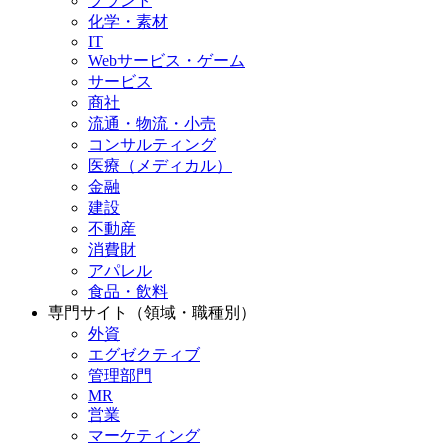
プラント
化学・素材
IT
Webサービス・ゲーム
サービス
商社
流通・物流・小売
コンサルティング
医療（メディカル）
金融
建設
不動産
消費財
アパレル
食品・飲料
専門サイト（領域・職種別）
外資
エグゼクティブ
管理部門
MR
営業
マーケティング