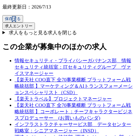
最終更新日：2026/7/13
保存する
求人エントリー
求人をもっと見る
求人を閉じる
この企業が募集中のほかの求人
情報セキュリティ・プライバシーガバナンス部 情報
セキュリティ統括室：ITセキュリティグループ ヴァ
イスマネージャー
【楽天社 COO直下 全70事業横断 プラットフォーム戦
略統括部 】マーケティング＆AIトランスフォーメーシ
ョンスペシャリスト（CSD）
【楽天トラベル】プロジェクトマネージャー
【楽天社 COO直下 全70事業横断 プラットフォーム戦
略統括部 】コーポレート：チーフキャラクタービジネ
スプロデューサー (お買いものパンダ)
インフラストラクチャーサービス部 データセンター
戦略室：シニアマネージャー（INSD）