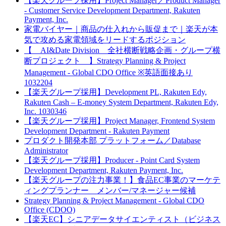
【楽天グループ採用】Project Manager／Product Manager
- Customer Service Development Department, Rakuten
Payment, Inc.
家電バイヤー｜商品の仕入れから販促まで｜楽天が本
気で攻める家電領域をリードするポジション
【 AI&Date Division 全社横断戦略企画・グループ横
断プロジェクト 】Strategy Planning & Project
Management - Global CDO Office ※英語面接あり
1032204
【楽天グループ採用】Development PL, Rakuten Edy,
Rakuten Cash – E-money System Department, Rakuten Edy,
Inc. 1030346
【楽天グループ採用】Project Manager, Frontend System
Development Department - Rakuten Payment
プロダクト開発本部 プラットフォーム／Database
Administrator
【楽天グループ採用】Producer - Point Card System
Development Department, Rakuten Payment, Inc.
【楽天グループの注力事業！】食品EC事業のマーケテ
ィングプランナー メンバー/マネージャー候補
Strategy Planning & Project Management - Global CDO
Office (CDOO)
【楽天EC】シニアデータサイエンティスト（ビジネス