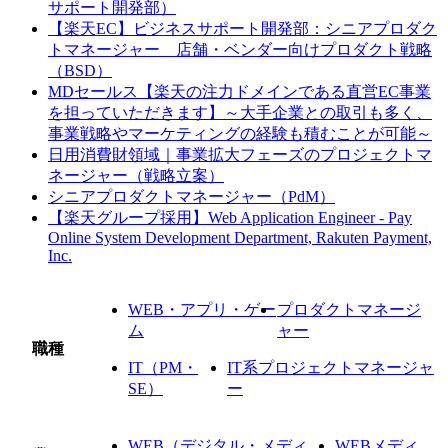
サポート開発部）
【楽天EC】ビジネスサポート開発部：シニアプロダク
トマネージャー 店舗・ベンダー向けプロダクト戦略
（BSD）
MDセールス【楽天の注力ドメインである直営EC事業
を担っていただきます】～大手企業との取引も多く、
事業戦略やマーケティングの経験も積むことが可能～
日用消費財領域｜事業拡大フェーズのプロジェクトマ
ネージャー（戦略立案）
シニアプロダクトマネージャー（PdM）
【楽天グループ採用】Web Application Engineer - Pay
Online System Development Department, Rakuten Payment,
Inc.
WEB・アプリ・ゲー
プロダクトマネージ
ム
ャー
職種
IT（PM・
IT系プロジェクトマネージャ
SE）
ー
WEB（デジタル・メディ
WEBメディ