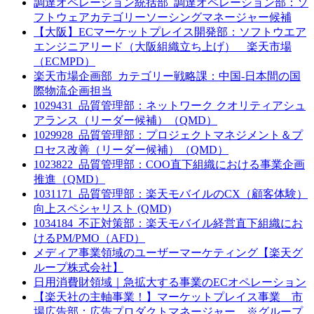
調達オペレーション統括部_調達オペレーション部：ソ
フトウェアカテゴリーソーシングマネージャー候補
【大阪】ECマーケットプレイス開発部：ソフトウエア
エンジニアリード（大阪組織立ち上げ） 楽天市場
（ECMPD）
楽天市場企画部_カテゴリー戦略課：中国-日本間の国
際物流企画担当
1029431_品質管理部：ネットワーク クオリティアシュ
アランス（リーダー候補）（QMD）
1029928_品質管理部：プロジェクトマネジメント＆プ
ロセス改善（リーダー候補）（QMD）
1023822_品質管理部：COO直下組織における事業企画
推進（QMD）
1031171_品質管理部：楽天モバイルのCX（顧客体験）
向上スペシャリスト (QMD)
1034184_不正対策部：楽天モバイル経営直下組織にお
けるPM/PMO（AFD）
メディア事業領域のユーザーマーケティング【楽天グ
ループ株式会社】
日用消費財領域｜急拡大する事業のECオペレーション
【楽天社の主軸事業！】マーケットプレイス事業 市
場広告部：広告プロダクトマネージャー ※グループ