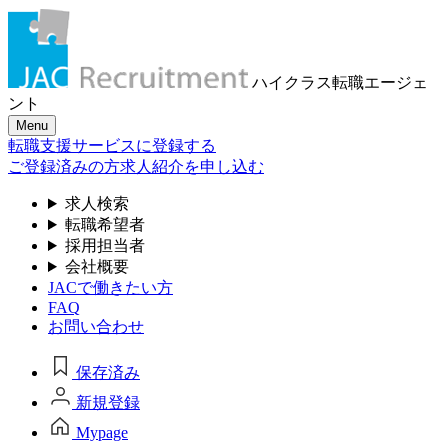
ハイクラス転職
エージェ
ント
Menu
転職支援サービスに登録する
ご登録済みの方
求人紹介を申し込む
求人検索
転職希望者
採用担当者
会社概要
JACで働きたい方
FAQ
お問い合わせ
保存済み
新規登録
Mypage