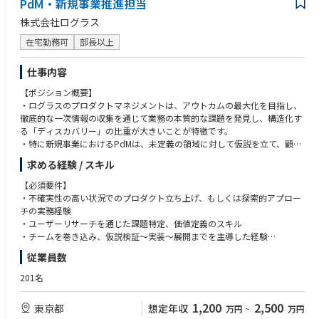
・カスタマーサポートの対応方針（返金や例外対応など）の現場判断
PdM・新規事業推進担当
【求める人物像】
（例：初期不良時にどこまでの要望に応えるか、AIの一次回答をどう扱う
・当社のミッション、ビジョンに共感し、その実現に向けて主体的に貢献
株式会社ログラス
かの方針判断）
したい意欲をお持ちの方
――中期（〜2年目）――
・AI時代において、有形商材（モノの流通、在庫ビジネス、リアルなオペ
在宅勤務可
部長以上
・初期で経験した日々の小さな意思決定の大半を、1人でも判断・実行で
レーション）に対して興味・関心がある方
きる状態に
・既存のルールや「当たり前」に対して「本当にこれでいいのか？」と問
仕事内容
・プロダクトオーナー視点をもって、複数の開発要望がある中で
いを立て、改善サイクルを回し続けることができる方
「今どれを優先すべきか」を自分の仮説をもとに判断する／新機能のUXに
【ポジション概要】
関わる細かい仕様（検索の挙動など）の意思決定に加わる
・ログラスのプロダクトマネジメントは、アウトカムの最大化を目指し、
・大きな意思決定やトレードオフが伴う判断は、引き続き現任PMと確認
徹底的な一次情報の収集を通じて業務の本質的な課題を発見し、構造化す
しながら進めていく
る「ディスカバリー」の比重が大きいことが特徴です。
――長期（2年目以降～）――
・特に新規事業におけるPdMは、未定義の領域に対して仮説を立て、顧客
・現任PdMが担ってきた意思決定領域を引き継ぎ、プロダクトオーナーと
と向き合いながら価値検証を進め、プロダクトの方向性を形にしていく役
求める経験 / スキル
して自立
割を担います。
・新しい販売施策や機能を自ら企画し、開発・マーケティング・オペレー
・事業開発・開発・運用・セールスなど多様な視点を踏まえた仮説構築と
【必須要件】
ション・カスタマーサポートなど
実行が求められ、デザイナーやエンジニアをはじめとする様々なステーク
・不確実性の高い状況でのプロダクト立ち上げ、もしくは探索的アプロー
・複数部門を巻き込みながら、施策実行まで担う
ホルダーと連携しながら、プロダクトを推進していただきます。
チの実務経験
・売上・在庫データを分析し、次に打つべき施策を立案する
・入社後はスキルやご経験に応じて、新規事業PdMとして1つ以上のプロ
・ユーザーリサーチを通じた課題特定、価値定義のスキル
・AIエージェントを使いこなして分析や日々の判断を高速化し、より広い
ダクト立ち上げを担当いただく予定です。構想段階のテーマに対し、ビジ
・チームを巻き込み、仮説検証〜実装〜展開までを主導した経験
範囲の意思決定を担う
ネス側と連携しながら戦略設計〜MVP開発〜初期市場展開までをリードい
・自律的に学び、環境を活用して推進できる思考・行動特性
従業員数
ただきます。
【歓迎要件】
201名
【業務詳細】
・BtoB SaaSにおける新規プロダクト立ち上げ経験
・顧客ヒアリング、業務理解に基づく課題構造の整理と仮説立案
・経営管理や会計・財務ドメインにおける業務理解
1,200
2,500
東京都
想定年収
万円
~
万円
・MVP・プロトタイピングによる仮説検証（Figma / ノーコード / α版開
・システム構成の理解・開発チームとの仕様議論経験