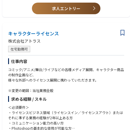
■ チームサポート・環境改善
求人エントリー
・メンバーの勤怠・体調面のケア、および適切なフォローアップ
・開発環境やツールに関する現場のニーズを汲み取り、バックオフィス部
門と連携した環境改善
・業務効率化に向けた資料作成、およびプロセス改善の提案
キャラクターライセンス
株式会社アトラス
在宅勤務可
仕事内容
コミック/アニメ/舞台/ライブなどの各種メディア展開、キャラクター商品
の制作企画など、
様々な外部へのライセンス展開に携わっていただきます。
※変更の範囲：当社業務全般
求める経験 / スキル
＜必須要件＞
・ライセンスビジネス領域（ライセンスイン／ライセンスアウト）または
それに準ずる業務の経験が2年以上ある方
・コミュニケーション能力の高い方
・Photoshopの基本的な使用が可能な方