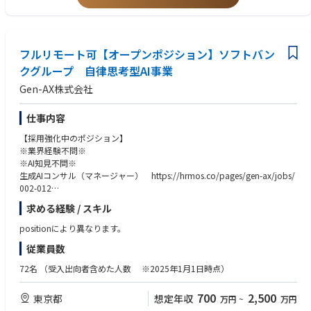
イミングで最適なサポートを受けられる新たなヘルスケアアプリを立ち上
げ、6,000万ユーザー規模の国内No.1ヘルスケアアプリを目指します。
■応募資格(歓迎)
・PHR、EHR、電子カルテ、オンライン診療などに関する知識・経験
この次世代ヘルスケアプラットフォームを通じて、5兆円規模の医療費抑
・スーパーアプリ、ミニアプリ、APIプラットフォームなどのPdM経験
フルリモート可【オープンポジション】ソフトバン
制、国民の健康寿命の延伸、企業の健康経営支援に貢献していきます。
・BtoC、BtoB、BtoG、BtoBtoCを横断するプロダクトの経験
クグループ 自律思考型AI事業
・大規模アプリまたは大規模ユーザー基盤を持つサービスの経験
社会課題の解決と巨大な新規事業の創出を同時に実現する、極めてチャレ
・プロダクトオペレーションやPdM育成制度の構築経験
Gen-AX株式会社
ンジングな領域ですが、日本のヘルスケア・医療の未来を、テクノロジー
・AI、データ分析、レコメンドなどを活用したプロダクト経験
と事業の力で本気で変えていく。その挑戦に、ともに取り組む仲間を募集
・個人情報保護、医療情報、セキュリティ、医療関連規制に関する知識
しています。
仕事内容
【採用強化中のポジション】
■職務内容
※業界経験不問※
【ミッション】
※AI知見不問※
新規ヘルスケアアプリのプロダクトマネジメント責任者としてPdM組織を
生成AIコンサル（マネージャー） https://hrmos.co/pages/gen-ax/jobs/
率い、「ヘルスケア」「メディカル」「ヘルスケア共創基盤」の3領域を
002-012
横断的に統括する。プロダクトの立ち上げ・グロースを通じて事業成長を
生成AIコンサル（スタッフ） https://hrmos.co/pages/gen-ax/jobs/002-
牽引する。
求める経験 / スキル
011
positionにより異なります。
【主な業務】
■募集背景
各領域のPdMをマネジメントし、プロダクトビジョン、顧客体験、データ
従業員数
現在コンサル組織5名
設計、機能・サービス企画、ロードマップの整合性を担保する。ユーザ
取引先の大手クライアント30社超え、外部委託サービスを利用しながら進
ー、医療機関、自治体、企業、保険者、パートナーなど、多様なステーク
72名
（受入出向者含めた人数 ※2025年1月1日時点）
めているので、一緒にクライアントの課題解決をしていただける方を採用
ホルダーへの提供価値を最大化し、複数のサービスやデータが有機的につ
しています。
ながるヘルスケアプラットフォームを構築する。経営、事業開発、開発、
700
2,500
東京都
想定年収
万円
~
万円
デザイン、医療専門職、営業、カスタマーサクセスなどを横断的にリード