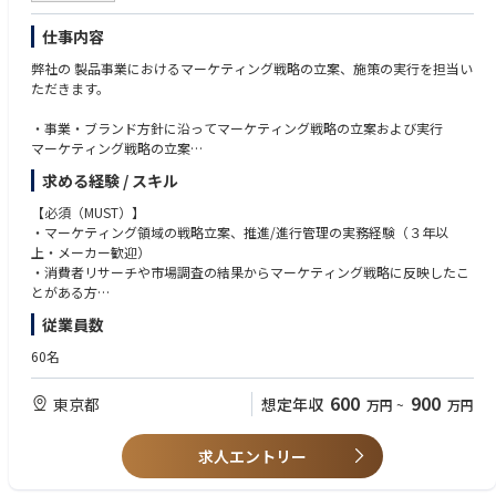
■ アライアン・事業開発
・航空会社、ホテル、旅行関連事業者との提携推進
仕事内容
・新規アライアンスの企画・推進
・社内外ステークホルダーとの折衝および調整
弊社の 製品事業におけるマーケティング戦略の立案、施策の実行を担当い
・新たな顧客価値創出に向けた企画立案
ただきます。
■ プロジェクトマネジメント
・エンジニア、デザイナー、マーケターとの連携
・事業・ブランド方針に沿ってマーケティング戦略の立案および実行
・開発優先順位の決定
マーケティング戦略の立案
・プロジェクト推進および進行管理
市場分析／顧客分析／競合分析
求める経験 / スキル
・リリース後の効果検証および改善推進
マーケティングKPI管理
【必須（MUST）】
・マーケ施策のプロジェクト設計/管理
・マーケティング領域の戦略立案、推進/進行管理の実務経験（３年以
シーズナルおよび新製品のIMC計画
上・メーカー歓迎）
プロジェクト進行
・消費者リサーチや市場調査の結果からマーケティング戦略に反映したこ
予算・発注・効果測定の運用
とがある方
・チームでの共同経験があり、プロジェクトをリードした実績がある方
従業員数
・クリエイティブ制作/コンテンツ推進
【歓迎（WANT）】
60名
・デジタル/広告/EC運用のディレクション
・Web広告やSNS等のデジタルマーケティングの知見
・企業アカウントのInstagram運用経験
600
900
東京都
想定年収
万円
~
万円
【ポジションのミッション】
・ベンチャー企業やスタートアップ、または大企業の新規事業立ち上げフ
製品事業（nwm/cocoe）を主軸とした事業戦略の立案から実行までを牽
ェーズでの就業経験
引していただきます。
求人エントリー
・よりユーザー理解をふかめ高い解像度をもって、選ばれるための各施策
【求める人物像】
の推進速度と品質を同時に高めるため、進行をリードするプロジェクト推
・自社プロダクト・サービスに対する愛情を持って仕事を行える方