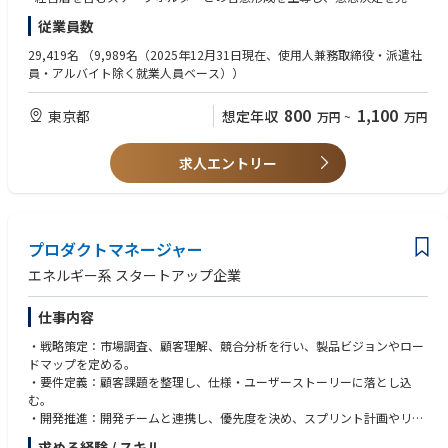
「旅で人を幸せにする」をコンセプトに掲げる日本有数のオンライン旅行
まで導いた経験
従業員数
サービスです。
- リスクや課題を主体的に発見し、関係者を巻き込んで解決した経験
https://travel.rakuten.com/
- ソフトウェア開発ライフサイクル（SDLC）および関連プロセスに関する
29,419名
（9,989名（2025年12月31日現在、使用人兼務取締役・派遣社
知識
員・アルバイト除く就業人員ベース））
■ミッション
- ビジネスレベルの日本語力
楽天トラベルの第一の目標として、アジアNo.1のオンライン旅行サービス
800
1,100
東京都
想定年収
万円
~
万円
になることを目指しております。営業チーム、マーケティングチーム、カ
■尚可条件
スタマーサポートチーム、開発チームと連携し、継続的な改善と革新によ
- BtoBtoCサービスまたは旅行業界におけるアーキテクチャ設計経験
り、ユーザーとビジネスパートナーに最高のユーザーエクスペリエンスを
- PMP、PRINCE2などのプロジェクトマネジメント資格
求人エントリー
提供します。ユーザー行動追跡ツール、顧客の声、NPS、競合他社の調
- アジャイル開発およびスクラム開発に関する知識・経験
査、市場分析結果など、多くのデータソースから得られる実際のデータに
- 多国籍・多文化環境におけるチームマネジメント経験
基づいて、製品ビジョンと製品戦略を作成する必要があります。
- データ分析およびレポーティングスキル
- 経営層・管理職クラスのステークホルダー向けレポート作成経験
■業務内容
プロダクトマネージャー
- JIRAを活用したデータ抽出、クエリ作成、ダッシュボード構築などの実
- プロジェクトの計画、実行、進捗管理、および各種調整をリードする
務経験
エネルギー系 スタートアップ企業
- プロジェクトのスコープ、スケジュール、品質を管理する
- Claude、ChatGPTなどの生成AIツールを活用したプロジェクト管理業務
- PDM（プロダクトマネジメント）、開発（DEV）、品質保証（QA）を横
（レポート作成、分析、自動化など）の経験
仕事内容
断する業務プロセスの構築・改善、および各フェーズ間の引き継ぎ品質向
- AI導入による業務効率化やビジネスプロセス改善の推進経験
上を推進する
・戦略策定：市場調査、顧客理解、競合分析を行い、製品ビジョンやロー
- 経営層を含むステークホルダーとの合意形成および意思決定を推進する
ドマップを定める。
- リスクや課題を早期に特定し、関係者を巻き込みながら解決をリードす
・要件定義：顧客課題を整理し、仕様・ユーザーストーリーに落とし込
る
む。
- プロジェクト進捗のレポート作成および関連ドキュメントを管理する
・開発推進：開発チームと連携し、優先度を決め、スプリント計画やリリ
- 他のプロジェクトマネージャーと連携し、複数プロジェクト間の計画調
ースを管理する。
整を行う
求める経験 / スキル