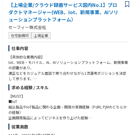
【上場企業/クラウド録画サービス国内No.1】プロ
【配属部署】
ダクトマネージャー(WEB、Iot、新規事業、AIソリ
プロダクト企画チーム
ューションプラットフォーム）
CPO直下の組織となります。
担当プロダクトごとに、デザイナーやエンジニアなどとプロジェクトチー
セーフィー株式会社
ムを編成して開発を推進します。
在宅勤務可
上場企業
【やりがい・魅力】
・自社サービスで直接ユーザーにインパクトを与えることができます。
仕事内容
・裁量が大きく開発技術や使用ツールの提案も可能です。
【具体的な業務内容】
・業界だけでなく、社会的な意義の高いプロダクトを自ら創る機会があり
Iot、WEB・モバイル、AI、AIソリューションプラットフォーム、新規事業
ます。
の部署があり、
・第2創業期のようなフェーズなので、裁量を持った仕事ができます。
適正などをカジュアル面談で擦り合わせながら1次選考ポジションを決定
して参ります。
■当社について：
「建設業界をアップデートする。」をビジョンに、建設中小企業の経営課
求める経験 / スキル
■IoTデバイス
題の解決と生産性の向上を目的としたさまざまなサービスを展開していま
IoTプロダクトマネージャーの部署は、IoTデバイスプロダクトの企画開発
す。
【MUST】
を推進しており、現在、10名ほどのプロダクトマネージャーが在籍してい
建設マッチングメディア「CAREECON」と、統合型ビジネスツール「CAR
■IoT
ます。
EECON Plus」からなる「CAREECON Platform」で産業構造の変革に取り
組込製品やIoT製品に関わる企画・開発の実務経験（PdM, PjMのどちらか
常時、プロダクトの新規企画／開発〜お客様のフィードバックを受けての
組んでおり、当社のプロダクトは経済産業省の認定のIT支援ツールとして
の経験）
改善活動など、いくつかのプロジェクトを、同時多発的に展開しており、
認定されています。
企画開発製品によってビジネスを作り上げた経験
一人ひとりが、お客様の課題／ニーズの深堀などの上流工程〜製品開発・
ハードウェア開発ベンダーの選定、開発内容の折衝、開発マネジメント
従業員数
機能改善といった、企画開発を推進するための幅広い役割を担っていま
社内外のステークホルダーとの調整・交渉を通して商品企画を推進した経
す。
験