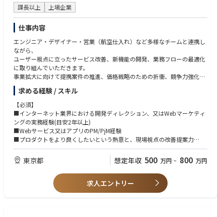
【具体的な業務内容】
他、別途1,500億円規模の再エネ投資開発ファンドを組成し運営していま
・プロダクト価値とサービス価値の違いを理解し、両観点で提供価値を検
課長以上
上場企業
・プロダクトの「あるべき姿」の定義づけおよび推進
す。
討していける方
・機能開発、機能改善やサービスの計画立案、要件定義、仕様策定
これらの取り組みを通じて、時価総額は1,200億円と突破し、再エネ業界
・他業界の文化背景や構造についての調査に前向きであり、そこから得た
仕事内容
・進行管理やスコープ定義、品質管理などのプロジェクトマネジメント業
屈指の日本初ユニコーン企業として注目を集めています。
課題を企画に落とし込む意欲のある方
務
今後も積極的な資金調達と事業拡大を進め、NASDAQ上場を視野に入れた
エンジニア・デザイナー・営業（航空仕入れ）など多様なチームと連携し
・サービスを通じて社会的課題を解決するような仕事がしたい方
・ユーザーインタビューやデータ分析などのリサーチ業務
グローバル展開を進めていく予定です。
ながら、
・プロダクト戦略の策定
ユーザー視点に立ったサービス改善、新機能の開発、業務フローの最適化
・社内外のステークホルダーとの調整業務
▼事業の状況
に取り組んでいただきます。
・その他プロダクトづくりに関係する業務
以下のような企業様との提携・協業も進んでいます。
事業拡大に向けて提携案件の推進、価格戦略のための折衝、競争力強化な
・エンタープライズ企業：JERA、東急不動産、ニトリHD、森ビル、日本
ど、
求める経験 / スキル
ガイシ、三井住友信託銀行、みずほ銀行、明治安田生命、TOPPANエッ
事業をグロースさせるための推進業務もお任せしていきます。
【開発環境】
ジ、他
マーケット環境の掘り下げ、開発のプロダクト方針、サービスのブラッシ
【必須】
フロントエンド：TypeScript, Vue.js, Nuxt.js, Sass
・地域中核企業：両備HD、第四北越銀行、伊予銀行、三十三銀行、みらい
ュアップ、仕入力向上など、
■インターネット業界における開発ディレクション、又はWebマーケティ
バックエンド：Ruby, Ruby on Rails, RSpec
おきなわ、他
多面的な視点からプロダクト・事業の成長を導く推進力が求められるポジ
ングの実務経験(目安2年以上)
データベース：MySQL, Redis
・グローバル：Sun Group（ベトナム）、他
ションです。
■Webサービス又はアプリのPM/PjM経験
iOS / Android：Dart, Flutter
（公表可能企業のみ、順不同・敬称略）
◼️主な業務内容
■プロダクトをより良くしたいという熱意と、現場視点の改善提案力
インフラ：Firebase, AWS, GCP
・自社Web・EC／ネイティブアプリにおける要件定義/仕様策定
【歓迎】
各種開発ツール：GitHub, Docker, CircleCI
・エンジニア／デザイナー／営業部門などとの調整、タスク・進行管理
■5～6名程度のチームマネジメント経験
500
800
東京都
想定年収
万円
~
万円
タスク管理 / ドキュメント：Slack, Notion, ZenHub
・プロダクト改善に向けた課題発見/企画立案/実行
■ユーザー視点を生かした企画、改善経験
分析 / エラー監視：Sentry, Redash
・各種KPI管理および定量的な分析、起案、実行といった改善に向けたPD
■主体的にプロジェクトを推進した経験
デザインツール：Figma
CAの一連の流れを推進
求人エントリー
■社内外での折衝経験/営業経験
※なお、業務内容は、上記全てをお任せするというより、配属後、適性に
■経営企画、事業企画、企画営業の業務経験
※プロダクトごとに採用技術が異なります。
応じて割合が変わります。
※GitHub Copilotの使用が可能です！
https://branu.jp/news/page/230518/