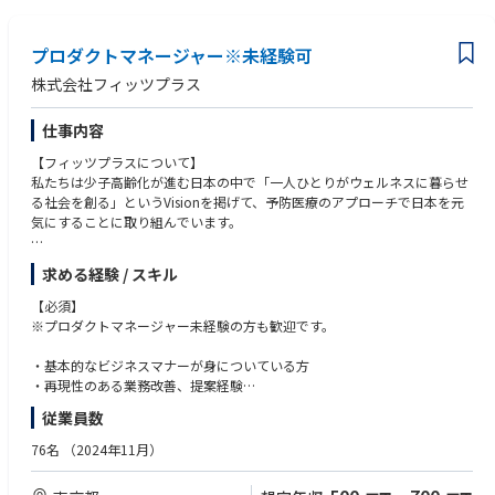
進すること。
・自身の担当業務外の仕事にも興味を持ち、チャレンジしていく力をお持
・社内外の関係者（マーケ、セールス、プロダクト、CS、代理店、制作会
ちの方
社等）と連携し、意思決定と実行を前に進めること。
プロダクトマネージャー※未経験可
・スタートアップ企業が成長していくフェーズに合わせて、個人の成長観
点でも新しいことに前向きに取り組む明るい性格の方
株式会社フィッツプラス
・自分の頭で考え、手を動かし、自発的に行動できる方
仕事内容
【フィッツプラスについて】
私たちは少子高齢化が進む日本の中で「一人ひとりがウェルネスに暮らせ
る社会を創る」というVisionを掲げて、予防医療のアプローチで日本を元
気にすることに取り組んでいます。
弊社の主力事業の特定保健指導は、2008年に始まった国の制度で年々参加
求める経験 / スキル
者が増えている市場となります。弊社はこの5年くらいで業界20～30番手
から上位のシェアを獲得する成長をしています。指導の流れは、特定健康
【必須】
診査を受けた方の中からメタボリックシンドロームに該当した方に対し
※プロダクトマネージャー未経験の方も歓迎です。
て、管理栄養士が面談や継続的指導を3～6カ月程度行います。
・基本的なビジネスマナーが身についている方
【職務内容】
・再現性のある業務改善、提案経験
顧客向け進捗管理ツール「Tonoel Manager」や到底保健指導対象者向け
・プロジェクトリード経験(大小問わず）：マイルストーン設定や、WBS
従業員数
「Tonoel アプリ」および、社内基幹システムのディレクション、プロダク
の作成、管理経験
トマネジメント業務に携わっていただきます。
・要件定義経験：開発における仕様検討、要件定義の経験。または、機能
76名
（2024年11月）
配属となるプロダクト開発部は、既存システムの改善、新機能の開発など
検討の中で要件を言語化したことがある方
を行っている部署となります。
→要件定義の経験がない場合でも、「複雑な事象を抽象化し、一貫性のあ