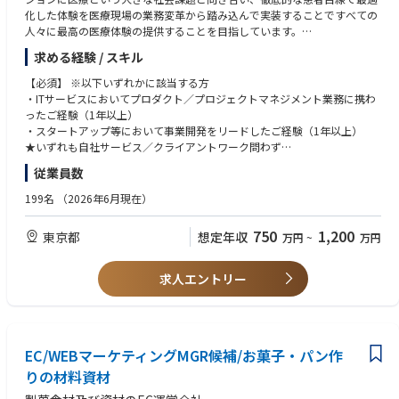
プロジェクトは半年以上にわたることが多く、クライアントに深く伴走し
実現していただけるやりがいのあるポジションです。
化した体験を医療現場の業務変革から踏み込んで実装することですべての
て課題を解決していく過程で、目に見えるアウトプットを世の中へ産み落
人々に最高の医療体験の提供することを目指しています。
とせることが大きなやりがいです。
■AIソリューションプラットフォーム
現在は「オンライン診療システム提供サービス」「クリニックDX支援サー
求める経験 / スキル
AIソリューションプラットフォームでは、映像データを活用し、顧客と開
ビス」「ヘルスケアECサービス」の3つの事業を展開し、主力事業として
また、4～5期目のベンチャーにおいて組織・仕組みづくりに携わり、会社
発者が１）「データ利用を簡単に」２）AI生成・再学習を簡単に（３）ビ
展開する国内有数のオンライン診療プラットフォームにおいてはサービス
【必須】 ※以下いずれかに該当する方
を成長させていけるのもやりがいです。
ジネスを簡単に ~」AIビジネスを量産できるプラットフォームを構築して
開始から累計の診療実績が600万件以上と、大きな成長を遂げています。
・ITサービスにおいてプロダクト／プロジェクトマネジメント業務に携わ
います。「映像から未来をつくる」の企業ミッションを具現化する新しい
ったご経験（1年以上）
■今後の活躍の場
取り組みとして、AIによる現場課題解決を実現するプラットフォーマーへ
【アサイン想定】
・スタートアップ等において事業開発をリードしたご経験（1年以上）
上司と定期的な1on1を実施し、個々の志向や適性に合わせて多様なキャ
の変革を牽引し、介護や建設など様々な業界に新たな価値を届けることを
基本的には選考の中で候補者様のご意向や弊社ニーズを踏まえて決定して
★いずれも自社サービス／クライアントワーク問わず
リアパスを描くことが可能です。
目指しています。
おり、以下はあくまで一例です
★ポジションではなくあくまで業務ベースでの実務経験
従業員数
プロダクトオーナーシップを発揮し、AI技術の社会実装を通じて、社会に
・オンライン診療システム提供サービス
①自社ブランド事業への参画
大きなインパクトを与えるやりがいを実感できます。
└toC向け診療プラットフォーム担当PdM
【歓迎】
199名
（2026年6月現在）
当社（forest株式会社）が展開する複数のEC・D2Cブランドの事業運営
└クリニック業務管理システム担当PdM
・マネジメント経験
に、培った知見を活かして直接携わることも可能です。支援側から「事業
＜業務の魅力＞
・クリニックDX支援サービス
・定量的なデータ分析経験（ツールや言語は問いません）
750
1,200
東京都
想定年収
主側」の当事者として、ブランド成長を牽引する役割も目指せます。
様々な部署や社外のお客様とコミュニケーションを取りながら、起案〜商
万円
~
万円
└toC向け診療予約サービス担当PdM
・ソフトウェアエンジニアリング経験
②経営・マネジメント層へのステップアップ
品化までを一貫して担当していただくことになるため、チームとして働く
└クリニック業務管理システム担当PdM
・ヘルスケア系サービスに携わった経験
4〜5期目の急成長フェーズにあるため、組織づくりや仕組み化に携わり、
ことのやりがいを強く感じられます。また、所属部門ではセーフィーのサ
・新規プロダクト（toC/toB向け）立ち上げ担当PdM
求人エントリー
将来的には役員・パートナーを目指せる環境です。
ービスに不可欠なカメラやネットワーク製品などデバイス商品企画を推進
【求める人物像】※こんな人と一緒に働きたい
③新規事業の立ち上げ
する部門となり、さまざまなお客様や製品に関われる魅力があります。
【主な役割と責任】
・自ら課題を発見し、解決していく主体性をお持ちの方
ECシステムの構築支援で得た市場のインサイトを元に、新しいサービスや
デバイス製品はメーカーやODMベンダーと協業し企画開発を進めます。単
1.プロダクトKGI/KPIの達成
・目的思考をもって粘り強く創意工夫／試行錯誤ができる方
ソリューションの企画・立ち上げにリーダーとして挑戦いただけます。
なる上流の商品企画に留まらず、具体的な開発業務にも携わることができ
既存KGI/KPIにおける目標設定／モニタリング／目標達成マネジメント
・合理的思考と意志をもってステークホルダーを巻き込むことを楽しめる
④独立・起業支援
ることもできることも魅力のひとつです。
更なるプロダクト成長のためのKGI/KPI再定義
EC/WEBマーケティングMGR候補/お菓子・パン作
方
経営層と近い距離でビジネスを学べるため、将来的に独立を視野に入れて
りの材料資材
いる方も歓迎します。卒業後のパートナーシップ構築も含め、個人の挑戦
■新規事業企画
2.プロダクト戦略の立案／実行
を尊重する文化です。
一般的なプロダクト開発・改善業務ではなく、映像・AI・IoTを活用したセ