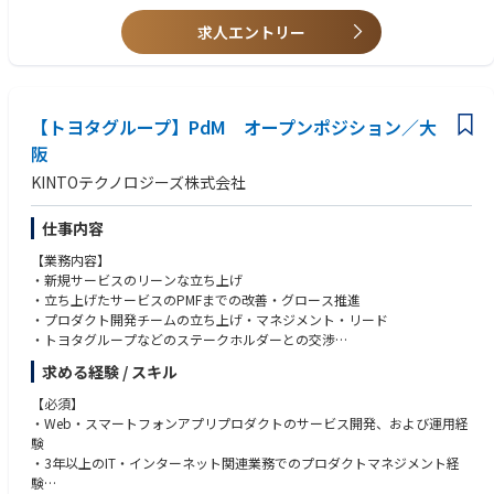
■コンサル組織の方々の入社理由
し、PdM組織の採用・育成・評価・業務プロセス整備も担う。
元外資大手戦略コンサル：ＡＩの専門性を身に着けたい、組織立ち上げを
求人エントリー
やりたい
【具体的な業務】
元外資大手戦略コンサル：ワークライフ改善・社会的インパクトを残した
・ヘルスケアアプリ全体のプロダクトビジョン・戦略策定
い、分かり易いコールセンターの自動化、コンサルは朝４～5時までずっ
・3領域を横断したプロダクト統括
と働く
・プロダクトポートフォリオ、中長期ロードマップの策定
元BIG4シニアマネージャー：AIをやりたい、デロイトで新しいテクノロジ
【トヨタグループ】PdM オープンポジション／大
・各領域の提供価値、責任範囲、優先順位の整理
ー領域メタバースもやっていた、
・各ステークホルダーに対する価値設計
阪
元大手外資総合系コンサルファーム若手：コンサルのPOCどまりが多く、
・事業戦略、GTM戦略、収益モデルとプロダクト戦略の接続
KINTOテクノロジーズ株式会社
最後までプロダクトを提供していきたい
・AIを活用した先進的なユーザー体験の企画・検証
インタビュー記事：https://note.com/gen_ax/n/nd30155c9a953
・PdM組織の採用、育成、評価、配置、組織設計
・経営層への戦略、投資計画、進捗、リスクの報告
仕事内容
【ABOUT US】https://www.gen-ax.co.jp/aboutus/
・プロダクトKPIの設計、モニタリング、改善
【業務内容】
自立に自律を融合し、次の“流れ”を生成する ー
・関連部門との部門横断的な連携推進
・新規サービスのリーンな立ち上げ
・立ち上げたサービスのPMFまでの改善・グロース推進
Gen-AX（ジェナックス）は、コンタクトセンターの複雑な実務と課題を深
■仕事の魅力
・プロダクト開発チームの立ち上げ・マネジメント・リード
く理解し、自律型AIオペレーターを起点に顧客の課題を解決する変革者集
・日本No.1を目指すヘルスケアプラットフォームの中核を担うことができ
・トヨタグループなどのステークホルダーとの交渉
団です。
る
単なるSaaS提供ベンダーとしてではなく各領域において、実装で価値を出
日常の健康管理・医療機関接続・パートナーとの共創を包含する大規模な
求める経験 / スキル
【ポジションの魅力】
し切るプロフェッショナルが、AI時代に適合したBPR戦略やロードマップ
ヘルスケアプラットフォーム全体を構築し、新たなユーザー体験を生み出
・次々とリリースされるKINTOブランドのビジネスを支えるグループを横
の策定、データモデルの設計までを一気通貫で支援します。
【必須】
す、多くの企業が志向しながらも成し得なかったテーマに挑戦することが
断して利用されるWebプロダクトの開発に関わることができます。
さらにソフトバンクのグループの事業フィールドと技術アセットも活用
・Web・スマートフォンアプリプロダクトのサービス開発、および運用経
できるポジションです。
・ビジネスニーズを捉え、自らプロダクトの未来を見据え、企画・設計・
し、理論ではなく「現場で価値を生み出すAI」を広く社会へ展開すること
験
開発ができます。
で、すべてのカスタマーサービスのあり方を”革新”します。
・3年以上のIT・インターネット関連業務でのプロダクトマネジメント経
・大規模な社会実装をリードできる
・KINTOブランドのビジネス以外にもトヨタグループのWebプロダクトの
験
自治体、企業、医療機関、パートナーなどの顧客基盤を通じて、多くのユ