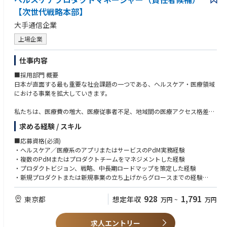
【次世代戦略本部】
大手通信企業
上場企業
仕事内容
■採用部門 概要
日本が直面する最も重要な社会課題の一つである、ヘルスケア・医療領域
における事業を拡大していきます。
私たちは、医療費の増大、医療従事者不足、地域間の医療アクセス格差、
社会保障制度の持続可能性など、本領域における課題を事業として持続性
求める経験 / スキル
を持ったうえで解決するべく、自社が有するソブリンクラウドや国産LLM
などの先端技術、通信事業で培った社会インフラとしての基盤、さらにグ
■応募資格(必須)
ループ企業が持つ国内有数の顧客接点を掛け合わせ、国民的なヘルスケア
・ヘルスケア／医療系のアプリまたはサービスのPdM実務経験
プラットフォームの創出に挑戦しています。
・複数のPdMまたはプロダクトチームをマネジメントした経験
・プロダクトビジョン、戦略、中長期ロードマップを策定した経験
その第一歩として、外部パートナーとの協業を発表しました。今後は、
・新規プロダクトまたは新規事業の立ち上げからグロースまでの経験
国・自治体・企業・医療機関と連携しながら、個人が自身の健康・医療デ
・PRD、要求仕様、要件定義、KPI設計などに関する豊富な経験
ータを安全に管理し、主体的に利活用できる環境を構築していきます。
・エンジニアリング、デザイン、事業部門と協働したプロダクト開発経験
928
1,791
東京都
想定年収
万円
~
万円
・組織目標の設定、人材育成、評価、採用などのピープルマネジメント経
さらに、AIパーソナルアシスタントによって、日々の健康管理から医療機
験
関への適切な受診支援までをシームレスにつなぎ、一人ひとりが必要なタ
求人エントリー
・不確実性の高い環境で、自ら方針を定めて組織を前進させた経験