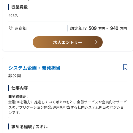
従業員数
＜歓迎要件＞
・ビジネスレベルの英語力をお持ちの方（メールやチャットでの業務に支
408名
障がないレベルのリーディング・ライティング力、および通訳なしで英語
での会議進行が可能なスピーキング・リスニング力）
509
940
東京都
想定年収
万円
~
万円
・キャラクターグッズまたはそれに準ずる商品について、デザイナーとし
て商品デザインの制作経験がある方
求人エントリー
システム企画・開発担当
非公開
仕事内容
■業務概要：
金融DXを強力に推進していく考えのもと、金融サービスや会員向けサービ
スのアプリケーション開発/運用を担当する社内システム担当のポジショ
ンです。
■業務内容：
求める経験 / スキル
・SoRもしくはSoE領域のアプリケーション開発における、要件定義から