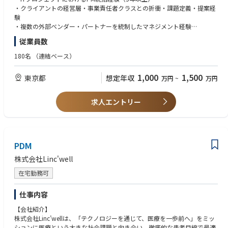
映像視聴ツール『Safie Viewer』： PCブラウザやスマホアプリ等、ユーザ
・クライアントの経営層・事業責任者クラスとの折衝・課題定義・提案経
び技術要件として具体化した上で製品・機能の企画立案から開発フェーズ
■期待する役割
ーが映像および映像に紐づくメタデータを確認するためのインターフェー
験
までを主導した経験
・プロジェクト設計・戦略立案
ス。 膨大な映像データへの高速アクセス、直感的な操作性、多様なユース
・複数の外部ベンダー・パートナーを統制したマネジメント経験
クライアントの経営目標や事業構造を理解し、プロジェクトの全体設計・
ケース（現在映像からの状況把握、過去の出来事の検索、AIによる即時検
■新規事業企画
従業員数
実行計画を立案。
知通知）への対応など、ユーザーの業務フローに浸透する機能を提供。
■歓迎条件
プロダクトマネジメントを通して事業をスケールさせたご実績
要件を整理しながら、最短で成果に結びつくアプローチを描きます。
ID・権限管理基盤『Safie Manager』： ユーザーIDと、30万台超のカメラ
・ERP・SaaS・CRM基盤（Salesforce、SAP 等）の大規模導入・移行プロ
新規事業の立ち上げ、または既存事業の再構築・グロースに企画から実行
180名
（連結ベース）
・EC構築・リプレイス案件の要件定義
デバイスを紐づける多台数管理用の権限管理システム。「Aさんは全店舗
ジェクト経験
まで一貫して携わり、成功に導いた実績（例：事業戦略策定、ビジネスモ
BtoC／BtoBなどのEC構築・システムリプレイスにおいて、課題を分解
見られる」「Bさんは東京支店だけ」といった、企業ごとの複雑な組織階
・システム構成図やAPI連携仕様を読み解ける技術リテラシー
デル設計、市場投入、事業収益化）
1,000
1,500
東京都
想定年収
万円
~
万円
し、要件を整理。
層や権限ロール（RBAC）への要求に柔軟に対応可能。
・PMBOKやアジャイル等のプロジェクトマネジメント手法の実践経験
事業責任者またはそれに準ずるポジションでの経験（部門長、事業部長、
Shopifyを中心に最適なソリューションを設計します。
・PMO経験・複数プロジェクトの横断管理経験
あるいはスタートアップの役員クラスなど、PL/BSへの責任を負う立場で
・進行管理・チームマネジメント
■AIプロダクト
・組織マネジメント・メンバー育成・体制構築の経験
のご経験）
求人エントリー
エンジニアやデザイナー、外部パートナーと連携し、進行・スケジュー
単に映像を「見る・記録する」だけではなく、AI技術を用いて映像を「デ
・DX推進・IT戦略策定など、経営に近い上流コンサルティング経験
ル・品質を管理。
ータ」として活用し、人の判断や作業の自動化・効率化はもちろん、人の
複数案件を並行しながらも、確実に成果を出せる推進力を発揮していただ
目では捉えきれない事象の検知や未来予測など、従来の限界を超えた新た
■求める人物像
きます。
な価値を創出します。最新の技術シーズと顧客ニーズを結びつけ、業界の
・クライアントの「要望」ではなく「経営目的」を起点に動ける方
・クライアント折衝・アカウントマネジメント
新たなスタンダードとなるソリューションを構築し、社会実装を加速させ
PDM
・ベンチャーフェーズにおいて、仕組みづくりや組織づくりにも主体的に
経営層〜現場担当者まで、階層を超えた関係構築を行い、課題抽出から改
ることがミッションです。
関われる方
株式会社Linc'well
善提案までを一貫して担当。「顧客のビジネスを理解し、共にグロースを
とはいえ、AIはあくまで課題解決の「手段」であり、目的ではありませ
・ビジネス・技術・組織の3軸を横断し、本質的な課題設計ができる方
描ける関係性」を築いていきます。
ん。
・“クライアントと一緒に事業をつくる”という姿勢を大切にできる方
在宅勤務可
・ドキュメンテーション・運用設計
技術的な実装や実現可能性の検証は、社内の優秀なエンジニアと伴走しな
要件定義書や仕様書、運用ドキュメントなどを整理・作成。
がら進めていきます。
仕事内容
納品後の運用フェーズでも、業務効率化やオペレーション改善を支援しま
そのため、現時点でのAIに関する高度な専門知識よりも、技術シーズをど
す。
のようにビジネスや顧客価値へ転換するかという「企画力」や、正解のな
【会社紹介】
い中でプロジェクトを前に進める「推進力」を重視しています。
株式会社Linc’wellは、「テクノロジーを通じて、医療を一歩前へ」をミッ
■仕事の醍醐味
「映像×AI」を軸に、ユーザー価値の最大化とプロダクトの競争力強化を
ションに医療という大きな社会課題と向き合い、徹底的な患者目線で最適