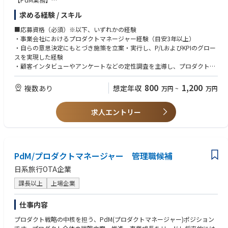
〇顧客・現場の声や問合せ分析にもとづく課題発見と企画立案
求める経験 / スキル
〇新機能・改善の要件定義、開発チームと連携したリリースまでの推進
〇プロダクトの中長期的なロードマップ策定への関与
■応募資格（必須）※以下、いずれかの経験
〇将来的に担っていただきたい業務（PMM領域）
・事業会社におけるプロダクトマネージャー経験（目安3年以上）
〇市場調査と顧客理解（ターゲット市場のニーズ分析、求められる価値の
・自らの意思決定にもとづき施策を立案・実行し、P/LおよびKPIのグロー
特定）
スを実現した経験
〇ポジショニングとメッセージング（競合との差別化、訴求・メッセージ
・顧客インタビューやアンケートなどの定性調査を主導し、プロダクトや
設計）
事業の意思決定につなげた経験
〇営業方針の策定サポート（セールス・マーケ・CSが効果的に販売・サポ
・エンジニア・デザイナー・セールス・CSなど複数のステークホルダーと
800
1,200
複数あり
想定年収
万円
~
万円
ートできる体制構築）
協働したプロジェクト推進経験
〇製品改善へのフィードバック（顧客・現場の一次情報を開発へ提供）
・AIツールを業務・分析に活用した経験、または生成AIを活用した業務基
〇マーケティング施策のデータ取得・振り返り
求人エントリー
盤の構築経験
【歓迎】
・PMMまたはBtoBマーケティングの経験（市場定義、ポジショニング・
メッセージング設計、GTM戦略策定など）
PdM/プロダクトマネージャー 管理職候補
・toBビジネスの事業責任者または事業企画の経験
・SQL、BIツール等を用いたデータ分析、KPIモデルの策定・運用経験
日系旅行OTA企業
・医療・ヘルスケア領域またはSaaS事業での業務経験
課長以上
上場企業
・ソフトウェアエンジニアリング、プロダクトデザイン、マーケティング
いずれかの実務経験
仕事内容
プロダクト戦略の中核を担う、PdM(プロダクトマネージャー)ポジション