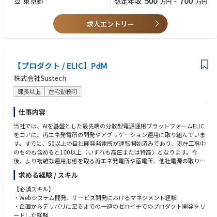
500
700
東京都
想定年収
万円
~
万円
入社後1～2年はまずは、特定保健指導の運用効率化に向けた、既存プロダ
る機能仕様や業務フローへと落とし込んだ実績」がある場合にばぜひご応
クトの改善施策をお任せする予定です。
募ください。
求人エントリー
開発体制は内製化しており、社内のエンジニアとともにコミュニケーショ
【歓迎】
ンを取りながらお仕事をしていただきます。
・ヘルステック・医療・介護領域での実務経験
要求の取りまとめ、優先度の検討、要件定義、進捗管理などプロダクト開
・B2B領域での顧客課題解決経験
発管理の一連をお任せする予定です。
・大規模なオペレーション組織（BPO等）のDX・BPR経験
【プロダクト / ELIC】PdM
・PL管理、管理会計の経験
<主な職務内容>
・新規事業の立ち上げ、または既存プロダクトオーナーの経験
株式会社Sustech
■プロダクト戦略・ロードマップの策定
・個人情報と取り扱っていた経験
ICEスコアによる開発優先度の決定、戦略立案、ロードマップ策定を行い
課長以上
在宅勤務可
関係者と合意形成を図っていただきます
【求める人物像】
■顧客・現場インサイトの収集と課題定義
・現場共感と型化の両立
仕事内容
運用や、管理栄養士・顧客の負を深く理解し、解決策を検討、戦略、ロー
泥臭い運用を敬意を持って理解し 、属人化した個別対応を共通の業務フロ
ドマップへの落とし込みを担っていただきます
当社では、AIを基盤とした最先端の分散型電源運用プラットフォームELIC
ーやシステムへ「型化」して品質を底上げできること
■開発要件の要件定義、開発進捗管理
をコアに、再エネ発電所の開発やアグリゲーション運用に取り組んでいま
・高い対話・巻き込み力
エンジニアとビジネスサイドとコミュニケーションを図り、開発進捗管
す。すでに、50以上の自社開発発電所が運転開始済みであり、現在工事中
事実（ファクト）と解釈を切り分け 、経営判断の背景を自分の言葉で語
理、要件定義を担っていただきます
のものも含めると100以上（いずれも高圧または特高）となります。今
り、周囲の納得感を得ながら理想へ巻き込めること
後、より複雑な運用形態を取る再エネ発電所や蓄電所、他社電源の取り扱
・論理的な意思決定支援
＜主なステークホルダー＞
いが急拡大していく中で、そういった新たな電源運用が可能なシステム
大小問わず意思決定の判断材料を言語化し 、複数の選択肢（オプション）
求める経験 / スキル
■社内運用担当者(CS/企画）
を、業界をリードする形でどんどん開発すべく、当社の競争優位の源泉で
を提示して組織のスピードを加速させられること
■顧客(健康保険組合事務ご担当者や企業の人事/総務ご担当者）
あり、成長の根幹であるシステム開発をリードいただける責任者クラスの
・自発的なキャッチアップ
【必須スキル】
■管理栄養士
募集を行なっております。
社内外の情報を能動的に収集し、必要に応じて構造化した資料としてアウ
・Webシステム開発、サービス開発におけるマネジメント経験
トプットできること
・企画からデリバリに至るまでの一連のゼロイチでのプロダクト開発をリ
＜プロダクト範囲＞
本ポジションでは、エネルギー・AI・制御といった複数ドメインを横断
ードした経験