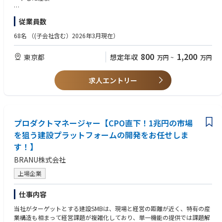
既存プロダクト内の新機能機能開発、改善、0⇒1の機能開発の双方が含ま
し、再エネ×AIという新しい市場を創るプロダクトの中核を担っていただ
れます。
きます。
下記領域に関する知見や経験をお持ちの方を歓迎いたします。
従業員数
■顧客向け
単なる機能開発にとどまらず、制度や市場・技術を踏まえたプロダクト構
<技術系>
医療保険者プロダクト：Tonoel Manager、予約システム
想、開発方針やロードマップ策定などの上流工程から、開発チームの組
-クラウド・AI・制御システム等のソフトウェア開発経験
68名
（(子会社含む）2026年3月現在）
特定保健指導対象者プロダクト：Tonoel アプリ
成・マネジメント、実運用まで、経営陣と並走しながら高い視座でプロダ
-IoT機器やEMS機器の開発経験
■社内向け
クト開発を推進いただきます。
<ドメイン系>
800
1,200
東京都
想定年収
特定保健指導運用システム
万円
~
万円
-再エネ、蓄電池、VPP等、国内外の電力業界に関する知見
■業務内容
<マネジメント系>
【仕事のやりがい】
分散型電源運用プラットフォーム「ELIC」シリーズのプロダクト開発・マ
-BtoB領域におけるプロジェクトマネジメント経験
求人エントリー
2008年から始まった特定保健指導は、まだまだ業界課題が多くあります。
ネジメント全般
-オフショア開発スタッフとの英語でのプロダクト開発経験
日常業務を通じてその課題解決を行うこと、また弊社代表が業界の理事を
-競争優位性を確保するプロダクトロードマップの作成、要件定義
-クロスファンクショナルチームでのPdM経験
担っている役割から業界そのものを変革する面白さを感じることができま
-社内外の関係者を巻き込んだプロダクト開発マネジメント全般
す。また、個人の生活習慣改善を通じて対象者等から感謝されることは励
-プロダクトの安定運用、品質管理
【求める人物像】
みになります。
-再エネに関連するAI予測モデル・需給運用最適化・取引入札最適化等の
プロダクトマネージャー【CPO直下！1兆円の市場
・未知の領域にも興味を持ち、まずは手を動かしてみる方
システム開発、AI精度改善
・型にはまらず、自ら仕組みをつくっていくことにワクワクする方
を狙う建設プラットフォームの開発をお任せしま
【配属部署】
・不確定な状況変化や課題に対して、当事者意識を持って課題解決にあた
す！】
プロダクト開発部(社員3名）
■やりがい
る業務スタンスをお持ちの方
-世界全体で進む、エネルギー安全保障やエネルギー安定供給ニーズと、
・成果にこだわりつつ、チームの力を最大化する視点を持てる方
BRANU株式会社
【働き方について】
脱炭素化の両立を可能とする、最先端のプロダクト開発をリードする機会
・スタートアップのスピード感や変化を楽しみながら、事業をスケールさ
リモートワークの活用が可能で、出社頻度は週2~3程度となりますが、ご
上場企業
-自らが開発リードしたシステムが、再エネ主力時代の実現にあたっての
せていける方
事情にあわせて柔軟に相談可能です。
社会基盤となり、先進事例かつ次世代の社会インフラとして世の中に普及
残業時間は開発案件やプロジェクトにより差がありますが、月10～30時間
していく経験（「再エネ時代のOS」を創る）
仕事内容
程度です。
-創業初期メンバーと膝詰めで、事業・プロダクトを高速でつくっていく
当社がターゲットとする建設SMBは、現場と経営の距離が近く、特有の産
機会
・勤務条件に関する特記事項（郵便当番）
業構造も相まって経営課題が複雑化しており、単一機能の提供では課題解
-創業4年でユニコーン目前という急成長企業において、さらなる企業成