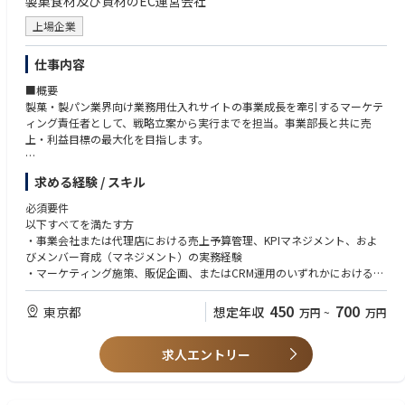
製菓食材及び資材のEC運営会社
プロダクトロードマップの策定／推進
キュリティ事業そのものの創出とスケールに焦点を当てた、極めて広範な
プロダクトバックログの管理（アイテムの追加／優先度の決定など）
上場企業
役割を担っていただきます。
3.ユーザーリサーチ
仕事内容
新規事業・プロダクトの企画・戦略策定
医療従事者や患者、その他各プロダクトにおけるユーザーを対象とした定
事業・商流・オペレーションの設計と実行
量／定性調査の設計
■概要
プロダクトロードマップの策定と推進
調査結果の分析／改善施策の創出
製菓・製パン業界向け業務用仕入れサイトの事業成長を牽引するマーケテ
エンジニア、デザイナー、ビジネスサイドとの協業によるプロダクト開発
ィング責任者として、戦略立案から実行までを担当。事業部長と共に売
4.その他
上・利益目標の最大化を目指します。
＜ポジションの魅力＞
事業リード（ＰＬ責任者）や社内エンジニア等との共創
【「映像×AI×IoT」で市場に革命を起こす事業企画/開発の中核】
クリニック／その他外部ステーホルダーとの共創／折衝
■詳細
・事業全体をリードする「オーナーシップ」が問われるポジション
プロジェクトマネジメント
求める経験 / スキル
・年次・月次等の売上予算管理、事業KPIの設計および予実分析を通じた
本ポジションは、単なる開発マネジメントだけではなく、事業全体をリー
本質的な課題抽出と成長シナリオの策定
必須要件
ドする役割を期待しています。
・特集やキャンペーン、新規商品プロモーションの企画・実行・効果検証
以下すべてを満たす方
自らが描く事業構想が、セーフィーの新たな収益の柱となり、社会のセキ
・メール、アプリ、MAツール等を活用した顧客体験（CX）向上およびCR
・事業会社または代理店における売上予算管理、KPIマネジメント、およ
ュリティの形を塗り替えるダイナミズムを体感できます。
M施策の最適化
びメンバー育成（マネジメント）の実務経験
・チームメンバー（マーケター）の育成、目標設定、評価、業務ディレク
・マーケティング施策、販促企画、またはCRM運用のいずれかにおける主
・ドメイン・技術的なバックグラウンド以上に、「ビジネスの構想力」と
ション
導経験
「実行力」が活きる
・GA4やBIツール等を用いたデータ分析に基づき、課題抽出から施策立
ドメイン・技術の深い知見よりも、「顧客の課題がなにか？市場はどう動
450
700
東京都
想定年収
万円
~
万円
案・実行・改善（PDCA）まで一気通貫で推進した経験
いているか？」「どう収益化し、どうオペレーションを回すか」というビ
ジネス設計力、そしてその構想を現実のものとする推進力とリーダーシッ
求人エントリー
歓迎要件
プを最重要視します。
・自社ECサイトまたはBtoB ECサイトの運営・マーケティング経験
・MAツールを活用したシナリオ設計・One to Oneマーケティング経験
・急成長フェーズの企業で、新たな「事業ドメイン」をゼロから確立する
・食品、製菓・製パン業界への興味関心