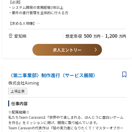
開発業務、保守運用業務
【必須】
・開発パートナーとのコミュニケーション業務
・システム開発の実務経験3年以上
【プロジェクト例】
・案件の進行管理を主体的に行える方
・個人向けのクレジットカードおよび自動車クレジットのWEB機能開発～
運用
【求める人物像】
・自動車販売などの金融サービスに関する顧客/販売店向けWEB機能のエ
・社内外問わず、業務連携に積極的に取り組める方
ンハンス開発～運用
・相手を尊重したコミュニケーションを取れる方
500
1,200
愛知県
想定年収
万円
~
万円
・社内業務系システムのエンハンス開発・リプレース開発～運用
■働き方・オフィス環境：
求人エントリー
リモートワークが可能であり、配属予定のIT本部は大体週1~3回の出社と
なります。オフィスはフリーアドレス制で、共に働く仲間と自由にコミュ
ニケーションが取れる環境です。
〈第二事業部〉制作進行（サービス展開）
■組織について：
事業企画・UI/UX・IT開発に携わるメンバーがワンチームとなって、お客様
株式会社Aiming
のニーズを探り、現場で迅速な意思決定を行い、プロダクトを進化させて
いくための内製開発チームを立ち上げました。開発体制については、グル
上場企業
ープ関連会社・事業パートナー各社とプロジェクトを組成しており、プロ
ダクトファーストの体制で開発を進めています。
仕事内容
☆配属組織☆
■同社の主な取り組み：
私たちTeam Caravanは『世界中で楽しまれる、ほんとうに面白いゲーム
・大手自動車メーカーのグループ会社として、MaaS(Mobility as a Service)
を作る』をミッションに掲げ、開発に取り組んでいます。
における金融・決済サービスに関わるシステム開発や、モバイルアプリ等
Team Caravanの代表作は『陰の実力者になりたくて！マスターオブガー
を活用したデジタルコミュニケーション戦略を実現するシステム開発に取