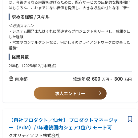
は、今後さらなる飛躍を遂げるために、既存サービスの圧倒的な機能強化
はもちろん、これまでにない価値を提供し、大きな収益の柱となる「新商
品・新サービスの創出」が不可欠です。市場を再定義し、業界の常識を塗
求める経験 / スキル
り替えるための第2創業期とも言える重要な局面を迎えています。
＜必須スキル＞
＜このポジションのミッション＞
・システム開発またはそれに関連するプロジェクトをリードし、成果を出
主力プロダクトの進化、または次代の柱となる新規プロダクトの企画から
した経験
グロースまでを一気通貫で主導していただきます。単なる「機能の具体
・営業やコンサルタントなど、何かしらのクライアントワークに従事した
化」に留まらず、ビジネスサイドと密に連携し、「市場に求められ、持続
経験
的な利益を生む（＝売れる）」仕組みをプロダクトに落とし込むことが求
・明るく元気でチームワークを大切されてきた経験
従業員数
められます。
＜歓迎スキル＞
260名
（2025年12月末時点）
＜具体的な業務内容＞
・事業数値（P/L）の管理・達成経験
・プロダクト戦略・ロードマップの策定
・プロダクトマネージャーの経験
600
800
東京都
想定年収
万円
~
万円
事業計画に基づいた中長期のプロダクト方針の立案と、優先順位（ロード
・システム開発における技術的バックグラウンド
マップ）の決定。
・建設業への就業経験または建設業界への深い知見
・新規プロダクト・新機能の企画立案
求人エントリー
顧客フィードバックや市場調査に基づく、課題解決のためのコンセプト設
＜求める人物像＞
計およびPMF（市場適合）の検証。
・洞察力が高く、掴んだ情報から有益な示唆を出す能力に長けている方
・要件定義から仕様策定までの上流工程
・事業マインドがあり、決断と実行をもって推進していける方
ビジネス要求を具体的なシステム要件へ落とし込み、エンジニア・デザイ
・元気かつ前向きでチームワークを大切にできる方
ナーと連携したUI/UX・仕様の確定。
【自社プロダクト／仙台】 プロダクトマネージャ
・開発プロジェクトの推進と進捗管理
ー（PdM）/7年連続国内シェア1位/リモート可
リリースまでの工程管理および、リリース後の効果測定・データ分析に基
クオリティソフト株式会社
づく継続的な改善。