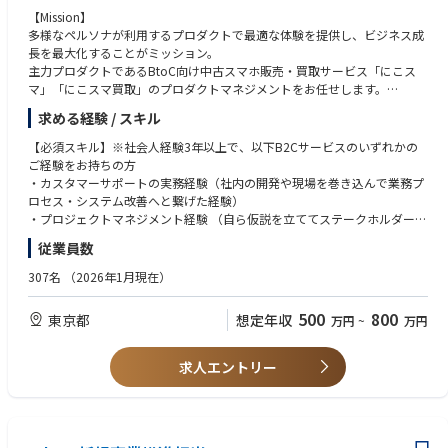
【Mission】
多様なペルソナが利用するプロダクトで最適な体験を提供し、ビジネス成
長を最大化することがミッション。
主力プロダクトであるBtoC向け中古スマホ販売・買取サービス「にこス
マ」「にこスマ買取」のプロダクトマネジメントをお任せします。
現任のプロダクトマネージャーと実務を積み、ゆくゆくはプロダクトマネ
求める経験 / スキル
ージャーとして独り立ち。
独り立ち後はプロダクトのビジョン策定、ロードマップ作成、要求定義、
【必須スキル】※社会人経験3年以上で、以下B2Cサービスのいずれかの
開発ディレクション、効果測定、改善まで、プロダクトライフサイクル全
ご経験をお持ちの方
体をリードしていただきます。
・カスタマーサポートの実務経験（社内の開発や現場を巻き込んで業務プ
ロセス・システム改善へと繋げた経験）
【職務内容】
・プロジェクトマネジメント経験 （自ら仮説を立ててステークホルダーと
入社直後から、いきなり大規模な開発ロードマップをお任せすることはあ
のハブとなり、プロジェクトを推進させた経験）
従業員数
りません。まずは現場での「小さな意思決定」を積み重ねることからスタ
・ECコンサルタントとしての実務経験（クライアントの在庫・物流・CS
ートし、成功体験を積み重ね、プロダクトマネージャーのキャリアを築い
オペレーションなど、ECビジネスの裏側の仕組みにまで入り込んで改善・
307名
（2026年1月現在）
ていただきます！
伴走した経験）
500
800
東京都
想定年収
万円
~
万円
▼ 業務内容とキャリアプランのイメージ
【歓迎スキル】
――初期（入社後〜1年目）――
・生成AI（ChatGPT, Claude, 各種Copilot等）などの最先端テクノロジー
・サイト上のお知らせ・キャンペーンバナーのテキスト案の最終判断（入
に対する強い興味・関心、および実務での活用経験
求人エントリー
荷情報の告知、セール訴求文言、配送遅延時の案内文言など）
・B2CのWebサービス、またはECビジネスの運営に関わった経験
・メルマガやコンテンツ内容などプロダクトに影響する成果物の確認・ク
・エンジニア、デザイナー、オペレーションスタッフなど、バックグラウ
オリティ判断
ンドの異なる多様な職種との協業経験
・開発チケットの起票と優先順位づけ