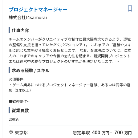
経験
映像DXのリーディングカンパニーという強力なアセットを背景に、大きな
プロジェクトマネージャー
裁量とスピード感を持って、新たなセキュリティ事業の創出に挑めます。
株式会社f4samurai
仕事内容
チームのメンバーがクリエイティブな制作に最大限専念できるよう、環境
の整備や支援を担っていただくポジションです。 これまでのご経験やスキ
ルに応じた業務から幅広くお任せします。 なお、配属先については、ご本
人のこれまでのキャリアや今後の志向性を踏まえ、新規開発プロジェクト
または運営中の既存プロジェクトのいずれかを決定いたします。
求める経験 / スキル
■制作進行・スケジュール管理
・制作スケジュールの策定、およびタスク管理ツール（チケット管理な
必須要件
ど）を用いた進行管理
・ゲーム業界におけるプロジェクトマネージャー経験、あるいは同等の経
・社内制作ラインや協力会社の進捗状況の把握・調整
験（3年以上）
・歩留まりやリワーク（作り直し）状況の定量的なモニタリングと、それ
に基づく改善提案
■歓迎要件
・プロジェクトにおいて、周囲を積極的に巻き込みながら業務を推進した
従業員数
■協力会社とのパートナーシップ構築
経験がある方
・新規協力会社のリサーチ・発掘、およびオリエンテーションの実施
・対人コミュニケーションや関係各所との調整に自信をお持ちの方
200名
・既存パートナー企業との定期的なコミュニケーション、稼働状況のヒア
リング
400
700
東京都
想定年収
万円
~
万円
・品質・納期・体制面における各種調整・交渉業務