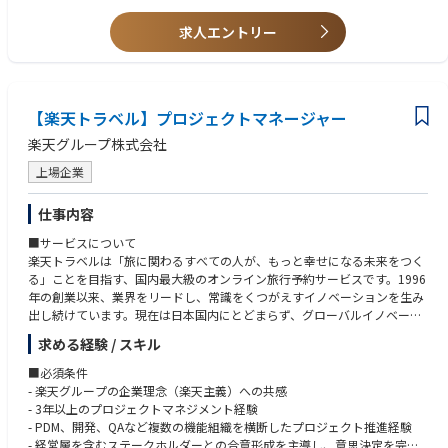
発など）
・KPI/NSM設計および改善に向けたサイクル実行経験
・初期KGI/KPIやロードマップの策定と実行
求人エントリー
・Go-To-Market設計（営業戦略、オンボーディング支援含む）
【求める人物像】
・社内外のステークホルダーとの調整・連携（開発・Biz・経営メンバ
・自ら仮説を立て、情報を取りに行き、推進する力がある方
ー）
・プロダクトの成否に当事者として深く向き合える方
・高速な意思決定と行動に価値を感じる方
【楽天トラベル】プロジェクトマネージャー
・組織・プロダクト・顧客に対して誠実で、論理と情熱のバランスを持っ
て取り組める方
楽天グループ株式会社
上場企業
仕事内容
■サービスについて
楽天トラベルは「旅に関わるすべての人が、もっと幸せになる未来をつく
る」ことを目指す、国内最大級のオンライン旅行予約サービスです。1996
年の創業以来、業界をリードし、常識をくつがえすイノベーションを生み
出し続けています。現在は日本国内にとどまらず、グローバルイノベーシ
ョンカンパニーとして世界一の旅行予約サービスを目指しています。
求める経験 / スキル
トラベル開発部（TDD）は、コマース&マーケティングカンパニーの一翼
を担い、以下のプロジェクトに取り組んでいます：
■必須条件
1. 国境を越えて楽天トラベルの魅力を世界に届けるグローバル戦略
- 楽天グループの企業理念（楽天主義）への共感
2. 日本市場での新たな価値・体験の創造
- 3年以上のプロジェクトマネジメント経験
- PDM、開発、QAなど複数の機能組織を横断したプロジェクト推進経験
■楽天トラベルとは
- 経営層を含むステークホルダーとの合意形成を主導し、意思決定を完了