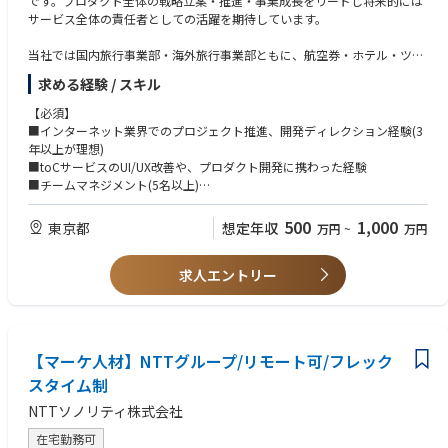
です。プロダクト全体の戦略立案・推進・事業成長をリードし将来的には
サービス全体の責任者としての活躍を期待しています。
当社では国内旅行事業部・海外旅行事業部ともに、航空券・ホテル・ツア
ーなど多様な商材を一気通貫で扱う強みがあり、サービス改善・UIUX最適
求める経験 / スキル
化・価格戦略・提携戦略など、幅広い領域に横断的に関われる環境です。
【期待】入社後は事業・チームへの理解を深めながら部門のPL責任・業績
【必須】
管理・プロダクト推進などに段階的に関わっていただきます。自ら外部と
■インターネット業界でのプロジェクト推進、開発ディレクション経験(3
の折衝や交流により重要な交渉もお任せします。
年以上が理想)
■toCサービスのUI/UX改善や、プロダクト開発に携わった経験
■ プロダクト戦略・グロース
■チームマネジメント(5名以上)
・プロダクト戦略の立案および推進
■メンバー育成や、横断プロジェクトの進行を主導した実績がある方
・プロダクトロードマップの策定
【歓迎】
500
1,000
東京都
想定年収
万円
~
万円
・新規機能の企画立案
■旅行会社もしくは代理店経験（こちらは必須ではございません）
・ユーザー課題の発見および仮説検証
■社内外での折衝経験、営業経験
・UI/UX改善施策の企画・推進
求人エントリー
■経営企画、事業企画、企画営業としての業務経験
・KPI設計およびモニタリング
・CVR改善施策の企画・実行
・データ分析に基づく意思決定
■ 事業戦略・業績管理
【マーケ人材】NTTグループ/リモート可/フレック
・売上および利益改善施策の企画・推進
・価格戦略の立案
スタイム制
・販売戦略の企画・推進
NTTソノリティ株式会社
・事業計画の策定および進捗管理
・PL観点での業績モニタリング
在宅勤務可