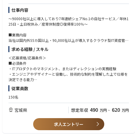
・ステークホルダーとの合意形成
セールス・CS・経営層などの関連部門と連携し、事業成長に向けたプロダ
仕事内容
クト価値の最大化。
～90000社以上に導入しており7年連続シェアNo.1の自社サービス／年休1
25日・土日祝休み／産育休制度◎復帰率100％～
＜ポジションの魅力＞
・「顧客の成功」と「事業成長」を真ん中に置く文化
■業務内容
主語は常にプロダクトの先にいる「顧客」と「事業」です。本質的に「そ
当社は国内外55カ国以上・90,000社以上が導入するクラウド型IT資産管
れは顧客のためになるか？」「事業を伸ばすか？」という視点で意思決定
理・セキュリティサービス「ISM CloudOne」を自社開発するクラウドサ
が行われる、フラットでプロフェッショナルな組織です。
求める経験 / スキル
ービス開発メーカーです。
・高い視座と、遊び心を忘れないマインド
担当いただくプロダクトは、ISM CloudOneおよび関連製品です。
業界変革という難易度の高いミッションに挑みながらも、チームにはユー
＜応募資格/応募条件＞
https://www.qualitysoft.com/product/lineup/
モアを大切にする土壌があります。深刻になりすぎず、楽しみながら困難
■必須条件
【主な業務内容】
を突破していく、心理的安全性の高い雰囲気です
・ITプロダクトのマネジメント、またはディレクションの実務経験
・プロダクト戦略・ロードマップの策定
・意志が形になる「第2創業期」の裁量
・エンジニアやデザイナーと協働し、技術的な制約を理解した上で仕様を
市場調査やユーザーヒアリングに基づいた、中長期的なビジョンの構築。
大きな体制変更を経て、現在はまさに「第2の組織づくり」の真っ最中。
決定できる能力
・要件定義・仕様策定
決まったルールに従うのではなく、自らの意志で仕組みや文化をアップデ
・複雑な課題を構造化し、論理的に説明できるドキュメンテーションスキ
従業員数
解決すべき課題の特定、PRD（プロダクト要求仕様書）の作成。
ートできる、発展途上の組織ならではの圧倒的な裁量があります。
ル
・進捗・優先順位管理
・コミュニケーションスキル（社内外のステークホルダーとの合意形成能
150名
開発優先順位の決定、リリースまでの進捗管理、およびステークホルダー
■巨大な業界をアップデートする社会貢献性
力）
との調整。
建設業界という巨大な市場のDXをテーマに、現場の働き方を根本から変え
・定量的・定性的なデータに基づき、意思決定を行った経験
490
620
宮城県
想定年収
万円
~
万円
・データ分析
る挑戦ができます。自分の企画したプロダクトが、日本のインフラを支え
リリース後の効果検証、KPIのモニタリング、および改善施策の立案。
る人々の「当たり前」を変えていく手応えを実感できます。
■歓迎要件
・バリューチェーンの最適化
・現場でのプロダクトオーナー（PO）経験
求人エントリー
製品の生産から販売に至るまでの各活動においての課題の特定、最適化の
■「事業創造」に集中できる広大な職務権限
・新規事業の立ち上げ、またはプロダクトの急成長期におけるPM経験
立案。
機能単位の改善に留まらず、ビジネスモデルや戦略から深く関与していた
・スクラム開発等のアジャイル開発手法への深い理解