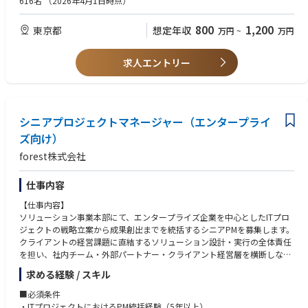
616名
（2026年4月1日時点）
既に多くのプロダクトがあらゆる業界・社会に導入され、活躍している中
顧客課題やニーズを理解した上で商品企画または開発を実行した経験（顧
ですが、
客ターゲットの選定、要件定義と優先順位付けが出来る方）
800
1,200
東京都
想定年収
万円
~
万円
一方で、これらIoTデバイスの企画開発は、比較的長期にかかることが多
く、さらに並行しての企画開発を促進し、非連続な事業成長を叶えるため
■WEB・モバイルアプリケーション
には、今後も更なるプロダクトマネージャーの参画が必要です。
WEBサービスにおけるプロダクトマネジメントの実務経験（3年以上）
求人エントリー
IoTプロダクトマネージャーとして、当社のサービスに不可欠なカメラやネ
PoCのみならず、PMF・グロースフェーズまでの実績があると尚可
ットワーク製品など、多様なデバイス／ハードウェア商品の企画開発をリ
NSMやKPIを策定し、プロダクトチームのリードを務めた経験
ードいただき、当社の目指す次の時代のインフラづくりに貢献いただくこ
ユーザーヒアリングなどのリサーチ業務及びそれらの情報をもって優先度
とが、当ポジションのミッションです。
設計を実施した経験
シニアプロジェクトマネージャー（エンタープライ
企画書、要件定義書などのドキュメント作成能力
■WEB・モバイルアプリケーション
事業会社でのサービス設計/運用構築経験
ズ向け）
あらゆる映像データ・デバイスをクラウドで統合管理したサービスのプロ
forest株式会社
ダクトマネージャーとして、顧客価値向上と事業成長に責任を持ちます。
■AIプロダクト
徹底した顧客理解をベースに、プロダクトが進むべき方向を定義し、企
・事業会社におけるプロダクトマネジメントの経験
画、開発、運用、改善を統括する重要な役割を担います。仮説の定義、新
・コンサルティング会社で事業やIT戦略、企画策定・推進に携わった経験
仕事内容
規機能・新サービスの立案を行い、社内のステークホルダーとの協業を推
・企画立案、要求定義からリリースまでの一連のプロセスを推進した経験
【仕事内容】
進しながら顧客のビジネス価値を最大化することが主要なミッションで
・エンジニアやデザイナーなどと協力してサービスを構築した経験
ソリューション事業本部にて、エンタープライズ企業を中心としたITプロ
す。
ジェクトの戦略立案から成果創出までを統括するシニアPMを募集します。
■AIソリューションプラットフォーム
クライアントの経営課題に直結するソリューション設計・実行の全体責任
セーフィーのサービスにおいてユーザーが最も触れる機会の多いコアプロ
・WEBサービス、SaaSやPaaS領域における企画、PM、プロダクトマネジ
を担い、社内チーム・外部パートナー・クライアント経営層を横断しなが
ダクト群です。利用いただく業界は多岐にわたり多種多様な要望をいただ
メントいずれかの経験
らプロジェクトをリードしていただきます。大規模・複雑な案件に正面か
きます。常に全体最適を考え、映像プラットフォームの「コア体験」と
・AIソリューション/AIプロダクト開発経験
求める経験 / スキル
ら向き合い、確実に成果を出してきた経験を持つ方が活躍できる環境で
「収益基盤」を創っています。
・コンサルティング会社で事業やIT戦略、企画策定・推進に携わった方
す。将来的には組織・事業づくりへの関与や、役員・パートナーへのキャ
以下は、携わるサービスの一例です。
■必須条件
（DX・AI系に携わった方が望ましい）
リアパスも開かれています。
・ITプロジェクトにおけるPM統括経験（5年以上）
・市場調査や顧客ヒアリングを通じてニーズを特定し、サービス要件およ