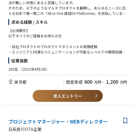
当社では、重要書類の確実な受領と社内連携のため、全社対応している
決が難しい状態にあると認識しています。
長をリードし、世界を舞台に戦う経験
「郵便当番」があります。
そのため、以下のようなマルチプロダクトを展開し、あらゆるニーズに応
-複雑かつ難易度の高い技術・制度・運用課題を、ビジネスとテクノロジ
月に1回程度の頻度で「郵便当番」による出社をお願いしています。
える日本で唯一無二の「All-in-One 建設DX Platformer」を目指していま
ーの力で解きほぐし、社会実装する面白さ
す。
-PdMとして、事業構造そのものを設計するダイナミズムと裁量
求める経験 / スキル
【本ポジションの魅力】
-実際に、AI需給運用や最適化制御等の新機能を自ら企画し、業界初の商
プロジェクトマネージャー未経験で、着実に経験を積みキャリア形成をし
【展開している主なプロダクト】
用化を推進するような挑戦も可能です
【必須要件】
ていただくことができます。
施工現場の業務改善/工数削減にて人手不足を解決する「施工管理機能」
以下すべてのご経験をお持ちの方
特にお勧めのポイントは以下です。
集客力やブランド力不足を解決するノーコードWebサイト管理ツール「マ
■Sustechについて
■「0→1」と「1→10」の両面の経験、ICEスコアによる意思決定の経験
ーケティング機能」
私たちは2021年6月に設立し、AIによる分散型電源の運用プラットフォー
・自社プロダクトのプロダクトマネジメントの実務経験
を積むことができます。
建設業の採用課題を解決する採用管理ツール「採用管理機能」
ム「ELIC」と、ファイナンスの力を組み合わせることにより、ニーズに即
・エンジニアと円滑なコミュニケーションが可能なレベルでの開発知識
■現場密着、内製開発によるスピード感と一体感が感じられます。
クラウド型の建設業社間マッチングツール「マッチング機能」
したNon-FIT電源の開発と再生可能エネルギーの供給を実現しています。
・プロダクトのビジョン、ロードマップを策定し、それをチームで実行で
従業員数
■ドメイン知識の専門性アップ：「特定保健指導」という、今後さらに市
データを一元管理し経営改善に寄与する「経営管理機能」
▼事業概要
きる力
場が拡大するヘルスケア領域の深い知識が身につきます。
建設/建築業界特化型の転職・求人サイト「キャリコンジョブ」
1. 脱炭素戦略事業：GHG排出量算定業務の効率化及び脱炭素戦略に関する
・多様な意見に耳を傾けながらも、顧客最優先で課題に取り組める姿勢
200名
（2025年4月1日）
■実力次第では役職者や事業開発などキャリアの幅を広げることができま
しかし、現状のラインナップだけでは顧客の全ニーズを満たすには至って
コンサルティング
・プロダクトの一部だけでなく、プロダクト全体の戦略構築に関わった経
す。
いません。今後は既存プロダクトへの機能追加や新たなプロダクトの開
2. AIエネルギーマネジメント：「ELIC」シリーズ等の開発・提供・電力ア
験
600
1,200
東京都
想定年収
万円
~
万円
発、各プロダクトの一元化を進めるとともに、商社や建材メーカーなどの
グリゲーション
関連ユーザーも増やすことでネットワーク効果を高め、業界構造の変革に
3. 再エネ開発事業：非FIT電源・蓄電池の開発、オンサイト/オフサイトPP
【歓迎要件】
取り組んでいきます。
A
・事業開発～サービス企画経験
求人エントリー
4. 再エネファンドの運営
・開発経験、もしくは開発チームのマネジメント経験
本ポジションでは、この構想を実現するCPO直下のプロダクトマネージャ
5. カーボン・クレジットの提供
・マッチング/ポータルサービスの開発、運営に携わっていた方
ーとして、あらゆる手段と深い洞察をもってプロダクト開発を推進してい
・何かしらのプロダクトにおいて、0→1→PMFまで一貫してやりとげた経
ただきます。
▼時価評価1200億円超、堅調な資金調達
験（またはそれに準ずる経験）
一つのプロダクトにとどまらず、一元的に業界課題を解決する、スケール
プロジェクトマネージャー・WEBディレクター
個人投資家、事業会社、金融機関など多様な出資元からの資金調達を継続
・何かしらのカタチで建設（リフォーム）業界に携わっていた方
の大きいプロダクト開発にかかわることが可能です。
しており、創業4年で累計約50億円のエクイティ資金を確保しています。
日系旅行OTA企業
併せて、同規模以上の再エネ開発用プロジェクトファイナンスを実行した
【求める人物像】