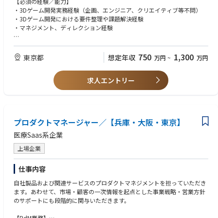
【必須の経験／能力】
とした、生成AI SaaSプラットフォームです。
・海外を含めた外部の協力会社との渉外、調整業務
・3Dゲーム開発実務経験（企画、エンジニア、クリエイティブ等不問）
X-Boost プロダクトページ
・社内の他部署との連携、調整業務
・3Dゲーム開発における要件整理や課題解決経験
https://x-boost.gen-ax.co.jp/
・プロモーションの企画、提案
・マネジメント、ディレクション経験
■自律型AIオペレーター『X-Ghost（クロスゴースト）』
※ご経験やお強みにあわせて、開発PM/運用PM/クリエイティブPMなどの
【望ましい経験／能力】
自律型AIオペレーター『X-Ghost（クロスゴースト）』の正式提供を開始
領域に特化したPMをご担当いただく可能性がございます。
・新規開発初期段階(α以降)からPMとして参画し、リリースまで完遂され
750
1,300
しました。（2025年11月）コンタクトセンターにおけるさまざまな問い
東京都
想定年収
万円
~
万円
※これまでプロジェクトマネージャーとしての実務経験をお持ちでない方
た経験
合わせに対し、AIオペレーターとして自律思考型で、人間らしい自然な会
でも、ゲーム開発経験およびマネジメント経験をお持ちであればご応募可
・3DCGを扱うプロジェクトでのPM経験
話で音声対話を行い、人間のオペレーターと共に企業の価値貢献を担うこ
能です。
求人エントリー
・複数案件を並行したマネジメントやディレクション経験
とを目指します。
※ご希望に応じて、将来的に他セクション・新規タイトル含めた他プロジ
・チームビルディング経験
X-Ghost プレスリリース
ェクトへの異動や、マネジメントへのミッション変更なども可能です。
https://www.gen-ax.co.jp/news/press/20251110-01/
▼仕事の魅力
プロダクトマネージャー／【兵庫・大阪・東京】
・コアメンバーの一員として、事業の推進および拡大に主体的に関与でき
【Mission・Value】
る環境です。
医療Saas系企業
■Mission
・メンバーとの信頼関係を構築し、チームづくりに携わる経験を積むこと
自律に自立を融合し、次の"流れ"を生成する
ができます。
上場企業
・複数の協業タイトルを通じて、渉外力・調整力を磨くことができます。
■Value
・ヒト・モノ・カネのすべてに関わる事業運営・管理経験を得ることがで
仕事内容
Authentic：本質の追求をあきらめない
きます。
Proactive：全員が前のめりに共創する
自社製品および関連サービスのプロダクトマネジメントを担っていただき
・同様の課題に向き合う複数のPMと、プロジェクトを越えて相談・連携
Asobi：余白に目を向けて遊び心を持ち続ける
ます。あわせて、市場・顧客の一次情報を起点とした事業戦略・営業方針
し、相互に成長できる環境です。
のサポートにも段階的に関与いただきます。
“Mission・Value”に込められた想い：砂金CEOインタビュー
https://note.com/gen_ax/n/n02385df11d33
【PdM業務】