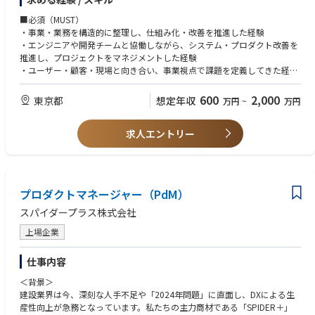
・成果検証：KPI やユーザー行動データをもとに製品の効果を測定し、改
- プロジェクト完了後の振り返りを実施し、組織全体へのナレッジ共有を
善を繰り返す。
■必須（MUST）
推進する
・ステークホルダー調整：経営陣・顧客・営業・サポートなど多様な利害
・事業・業務を構造的に整理し、仕組み化・改善を推進した経験
- 組織横断で活用できる標準化されたプロジェクトマネジメント手法を策
関係者と意思疎通を図る。
・エンジニアや開発チームと協働しながら、システム・プロダクト改善を
定・導入する
推進し、プロジェクトをマネジメントした経験
- AIを活用したプロジェクトマネジメント業務の高度化・効率化を推進す
・ユーザー・顧客・現場と向き合い、事業視点で課題を定義してきた経験
る
（アグリゲーション事業配属の場合）
・英語ドキュメントの読解や、実務上のコミュニケーションに抵抗がない
600
2,000
東京都
想定年収
万円
~
万円
こと
求人エントリー
■歓迎（WANT）
・電力・エネルギー・アグリゲーション領域に関する知識
・Webアプリケーション開発の経験やデータ分析（SQL）やUXリサーチの
経験
・SaaSプロダクトに対して、プロダクトの機能と優先度について、チーム
プロダクトマネージャー（PdM）
をリードしたことがある方
スパイダープラス株式会社
上場企業
仕事内容
＜背景＞
建設業界は今、深刻な人手不足や「2024年問題」に直面し、DXによる生
産性向上が急務となっています。私たちの主力商材である「SPIDER＋」