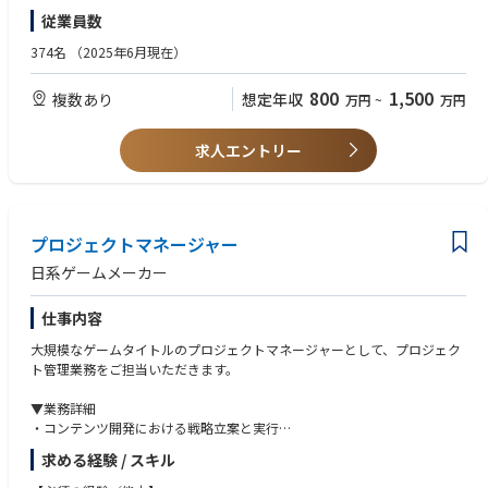
開発に関わることができます。
■Gen-AX株式会社 カンパニーデック
・5年以上のプロダクト開発組織での業務経験（職種はプロダクトマネー
ーザーへサービスを届けられる可能性があります。また、国民的なヘルス
従業員数
・短期的なビジネスの状況にとらわれず、プロダクトを継続的に開発・改
https://speakerdeck.com/genax/gen-ax-gen-axzhu-shi-hui-she-kanpanid
ジャーでなくとも可）
ケアアプリを目指しており、今後、政府や行政とも密接に関わっていく中
善していくことができます。
etuku
・プロダクトの優先度や要件についてチームをリードし意思決定をした経
で、自身が率いるプロダクトが政策や地域行政に反映されることも考えら
374名
（2025年6月現在）
■自律思考型AIで業務改革を支援する「Gen-AX」とは。砂金CEOインタビ
験
れ、社会の健康・医療体験を変えるインパクトを持ちます。
【環境】
ュー
・プロダクトやチームの課題を発見し、担当領域を超えてエンジニアやデ
800
1,500
複数あり
想定年収
万円
~
万円
PC：WindowsとMacより自由に選択可
https://www.softbank.jp/sbnews/entry/20250122_01
ザイナーと協業しながら課題解決を推進した経験
・ユーザー／医療機関／自治体／企業をつなぐ価値を創出できる
ドキュメンテーション：Confluence、JIRA、Office
・ビジネスチームなど、多様な職種のメンバーを巻き込み、円滑に合意形
生活者向けサービス、医療機関向け連携、自治体施策、企業向けサービ
コミュニケーション：Slack、Zoom、Teams、Outlook
成ができるコミュニケーションスキル
ス、パートナーサービスを一つのアプリ上で接続します。各ステークホル
求人エントリー
BIツール：QuickSight、社内データ分析基盤、Google Analytics、Looker
ダーの個別価値に加え、連携によって生まれる新たな価値を設計すること
Studioなど
【ビジネス】
【歓迎】
ができ、従来のヘルスケア事業者では成し得なかった新たな価値創出を考
■自律思考型 AIエージェントを目指した戦略立案から コンサルティングま
・プロダクトの新規立ち上げを行った経験（規模は問わず）
えていくことができます。
【開発チームの環境】
でワンストップで提供
・プロダクトオーナーとしてのバックログ作成、優先度の決定を行った経
※開発チームごとに異なります
Gen-AX株式会社では、自社データを活用して賢く育てていく、照会応答を
プロジェクトマネージャー
験
・前例のないプロダクトに挑戦できる
支援するプロダクトである『X-Boost（クロスブースト）』の提供に加
・スクラムなどのアジャイル開発手法でチームメンバーと協業した開発経
ヘルスケア市場における圧倒的なマーケットリーダーは存在せず、さら
日系ゲームメーカー
開発言語：Java, TypeScript, Kotlin, Swift, Go, Python, JavaScript
え、自律思考型AIの音声応対ソリューション『X-Ghost（クロスゴース
験
に、ヘルスケア／メディカル／プラットフォームを統合したサービスで確
フレームワーク：Spring Boot, React, Next.js, FastAPI, Vue.jsなど
ト）』の正式提供を開始しました。（2025年11月）
・エンジニアチームのマネジメント経験
立しているものは存在しません。複雑な制約や不確実性の中で、新しいプ
仕事内容
ミドルウェア：MySQL, Redis, Prometheus など
ロダクトカテゴリーを自ら定義できます。
プラットフォーム：AWS（RDS、ECS・ECR、Lambda、Step Functions
自律思考型 企業向けAIエージェントのサービス開発／提供とともに、業務
【求める人物像】
大規模なゲームタイトルのプロジェクトマネージャーとして、プロジェク
など）
に組み込んでいく際に必要となるAI時代に適した「業務刷新の戦略／ロー
・自身の得意領域以外の技術も積極的に学んでいける方
ト管理業務をご担当いただきます。
開発環境：Docker, Github, Terraform, Github Actions, PagerDuty, JIRA
ドマップの策定、生成AI ReadyなKPIの設計・データモデルの設計、組織
・新しいことに対して、大胆にチャレンジできる方
生成AIツール：ChatGPT、Gemini、Claude、GitHub Copilot、Microsoft
設計」のコンサルティングサービスを一気通貫で提供いたします。
・プロダクトを通じて、新しい価値や喜びを創造できる方
▼業務詳細
365 Copilot、Devin ほか最新AIツール
・コンテンツ開発における戦略立案と実行
■ナレッジ伴走型AIオペレーター 『X-Boost（クロスブースト）』
・プロジェクトの予算策定、予実管理業務
金融、小売り／サービス、製造業を中心としたコンタクトセンターなどの
求める経験 / スキル
・経営層に向けた各種レポートの作成と報告
問い合わせ業務において複雑なB to B to Cの照会応答業務の効率化を目的
・スケジュール管理や人員調整等、プロジェクトの進行に関わる各種業務