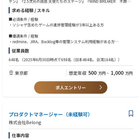
デン』『2.5次元の誘惑 天使たちのステージ』『WIND BREAKER 不良た
り組んでおります。
ちの英雄譚』など多数の人気原作のゲームタイトル。
・特に注力しているモバイルアプリを活用したプラットフォーム型Webサ
求める経験 / スキル
人気原作作品からオリジナル作品まで幅広いジャンルを開発しています。
ービスである「TOYOTA Wallet」の開発は、スマホ決済機能に留まらず
「モビリティ・生活・金融サービス」などの分野においても提供価値を拡
■必須条件 / 経験
詳しくはこちらをご覧ください
大していく予定です。
・ソシャゲ含めたゲームの進捗管理経験が3年以上ある方
https://recruit.aiming-inc.com/team-caravan/
・弊社のミッションである「期待を超える金融サービスで、モビリティ社
会の未来とお客様の笑顔を創造」を実現するため「TOYOTA Wallet」の機
■優遇条件 / 経験
【具体的な仕事内容】
能の拡充に日々取り組んでおります。
・redmine、JIRA、Backlog等の管理システム利用経験がある方
主に、海外展開や、プラットフォーム展開などの進行管理をおこないま
・ゲーム業界またはIT、システム業界で企画経験がある方
従業員数
す。
・プロジェクト全体ないし企画の進行管理
648名
（2025年6月30日時点で698名（日本484名、台湾164名））
└ スケジュール管理
└ 工数管理
500
1,000
東京都
想定年収
万円
~
万円
└ 予算管理
└ 品質管理
求人エントリー
プロダクトマネージャー（未経験可）
株式会社Belong
仕事内容