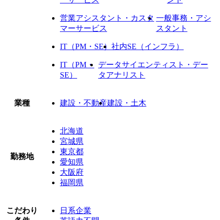
営業アシスタント・カスタ
一般事務・アシ
マーサービス
スタント
IT（PM・SE）
社内SE（インフラ）
IT（PM・
データサイエンティスト・デー
SE）
タアナリスト
業種
建設・不動産
建設・土木
北海道
宮城県
東京都
勤務地
愛知県
大阪府
福岡県
こだわり
日系企業