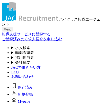
ハイクラス転職
エージェ
ント
Menu
転職支援サービスに登録する
ご登録済みの方
求人紹介を申し込む
求人検索
転職希望者
採用担当者
会社概要
JACで働きたい方
FAQ
お問い合わせ
保存済み
新規登録
Mypage