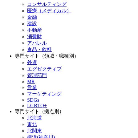
コンサルティング
医療（メディカル）
金融
建設
不動産
消費財
アパレル
食品・飲料
専門サイト（領域・職種別）
外資
エグゼクティブ
管理部門
MR
営業
マーケティング
SDGs
LGBTQ+
専門サイト（拠点別）
北海道
東北
北関東
横浜(神奈川)