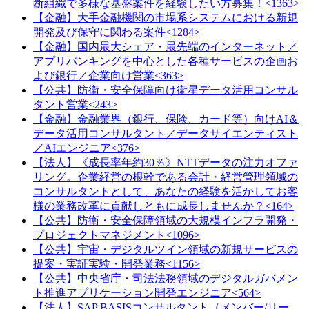
断組織で多様な基盤案件を経験したい方募集！<1363>
【金融】大手金融機関の市場系システムにおける新規
開発及び保守に関わる案件<1284>
【金融】国内最大シェア・最先端のインターネット／
アプリバンキングを中心とした各種サービスの企画お
よび銀行／企業向け営業<363>
【公共】防衛・安全保障向け衛星データ活用コンサル
タント営業<243>
【金融】金融業界（銀行、保険、カード等）向けAI＆
データ活用コンサルタント／データサイエンティスト
／AIエンジニア<376>
【法人】《成長率年約30％》NTTデータの注力オファ
リング。企業経営の根幹である会計・経営管理領域の
コンサルタントとして、あなたの経験を活かしてお客
様の業務改革に貢献しともに成長しませんか？<164>
【公共】防衛・安全保障領域の大規模インフラ開発・
プロジェクトマネジメント<1096>
【公共】宇宙・デジタルツイン領域の新規サービスの
提案・実証実験・開発業務<1156>
【公共】中央省庁・司法法務領域のデジタルガバメン
ト推進アプリケーション開発エンジニア<564>
【法人】SAP BASISコンサルタント（メンバー/リー