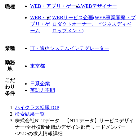
WEB・アプリ・ゲーム
WEBデザイナー
職種
WEB・ア
WEBサービス企画(WEB事業開発・プ
プリ・ゲ
ロダクトオーナー、ビジネスディベ
ーム
ロップメント)
業種
IT・通信
システムインテグレーター
勤務
東京都
地
こだ
日系企業
わり
英語力不問
条件
ハイクラス転職TOP
検索結果一覧
株式会社NTTデータ：【NTTデータ】サービスデザイ
ナー/全社横断組織のデザイン部門リードメンバー
<251>の求人情報詳細