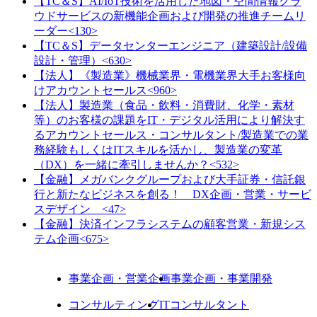
【TC＆S】AI/IoT技術を活用した地図・空間情報クラ
ウドサービスの新機能企画および開発の推進チームリ
ーダー<130>
【TC＆S】データセンターエンジニア（建築設計/設備
設計・管理）<630>
【法人】《製造業》機械業界・電機業界大手お客様向
けアカウントセールス<960>
【法人】製造業（食品・飲料・消費財、化学・素材
等）のお客様の課題をIT・デジタル活用により解決す
るアカウントセールス・コンサルタント/製造業での業
務経験もしくはITスキルを活かし、製造業の変革
（DX）を一緒に牽引しませんか？<532>
【金融】メガバンクグループおよび大手証券・信託銀
行と新たなビジネスを創る！ DX企画・営業・サービ
スデザイン <47>
【金融】決済インフラシステムの顧客営業・新規シス
テム企画<675>
事業企画・営業企画
事業企画・事業開発
コンサルティング
ITコンサルタント