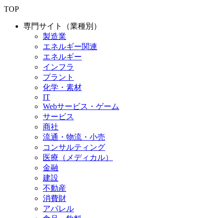
TOP
専門サイト（業種別）
製造業
エネルギー関連
エネルギー
インフラ
プラント
化学・素材
IT
Webサービス・ゲーム
サービス
商社
流通・物流・小売
コンサルティング
医療（メディカル）
金融
建設
不動産
消費財
アパレル