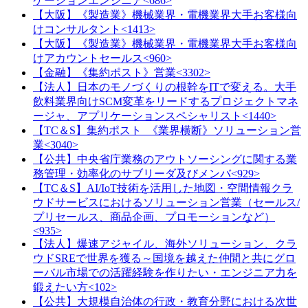
ケーションエンジニア<686>
【大阪】《製造業》機械業界・電機業界大手お客様向
けコンサルタント<1413>
【大阪】《製造業》機械業界・電機業界大手お客様向
けアカウントセールス<960>
【金融】《集約ポスト》営業<3302>
【法人】日本のモノづくりの根幹をITで変える。大手
飲料業界向けSCM変革をリードするプロジェクトマネ
ージャ、アプリケーションスペシャリスト<1440>
【TC＆S】集約ポスト_《業界横断》ソリューション営
業<3040>
【公共】中央省庁業務のアウトソーシングに関する業
務管理・効率化のサブリーダ及びメンバ<929>
【TC＆S】AI/IoT技術を活用した地図・空間情報クラ
ウドサービスにおけるソリューション営業（セールス/
プリセールス、商品企画、プロモーションなど）
<935>
【法人】爆速アジャイル、海外ソリューション、クラ
ウドSREで世界を獲る～国境を越えた仲間と共にグロ
ーバル市場での活躍経験を作りたい・エンジニア力を
鍛えたい方<102>
【公共】大規模自治体の行政・教育分野における次世