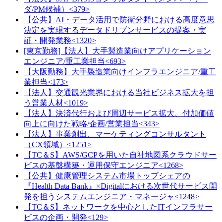
ダ/PM候補）<379>
【公共】AI・データ活用で防衛分野における高度意思
決定を実現するデータドリブンサービスの提案・実
証・開発業務<1320>
[東京勤務]【法人】大手製造業向けアプリケーション
エンジニア/重工業担当<693>
【大阪勤務】大手製造業向けインフラエンジニア/重工
業担当<173>
【法人】交通観光業界における当社ビジネス拡大を担
う営業人材<1019>
【法人】決済代行および周辺サービス拡大、付加価値
向上に向けた戦略/企画/営業担当<343>
【法人】事業創出、マーケティングコンサルタント
（CX領域）<1251>
【TC＆S】AWS/GCPを用いた自社地図系クラウドサー
ビスの基盤構築・運用保守エンジニア<1268>
【公共】健康管理システム市場トップシェアの
『Health Data Bank』×Digitalにおける次世代サービス開
発を担うシステムエンジニア・マネージャ<1248>
【TC＆S】ネットワークを中心としたITインフラサー
ビスの企画・開発<129>