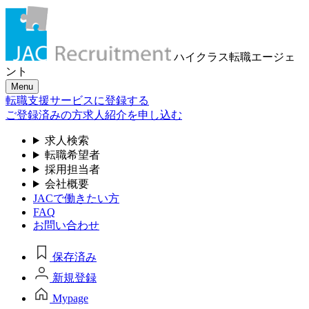
ハイクラス転職
エージェ
ント
Menu
転職支援サービスに登録する
ご登録済みの方
求人紹介を申し込む
求人検索
転職希望者
採用担当者
会社概要
JACで働きたい方
FAQ
お問い合わせ
保存済み
新規登録
Mypage