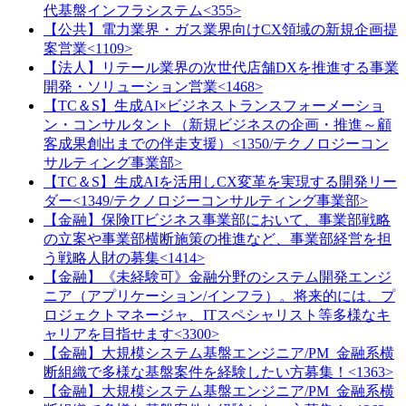
代基盤インフラシステム<355>
【公共】電力業界・ガス業界向けCX領域の新規企画提
案営業<1109>
【法人】リテール業界の次世代店舗DXを推進する事業
開発・ソリューション営業<1468>
【TC＆S】生成AI×ビジネストランスフォーメーショ
ン・コンサルタント（新規ビジネスの企画・推進～顧
客成果創出までの伴走支援）<1350/テクノロジーコン
サルティング事業部>
【TC＆S】生成AIを活用しCX変革を実現する開発リー
ダー<1349/テクノロジーコンサルティング事業部>
【金融】保険ITビジネス事業部において、事業部戦略
の立案や事業部横断施策の推進など、事業部経営を担
う戦略人財の募集<1414>
【金融】《未経験可》金融分野のシステム開発エンジ
ニア（アプリケーション/インフラ）。将来的には、プ
ロジェクトマネージャ、ITスペシャリスト等多様なキ
ャリアを目指せます<3300>
【金融】大規模システム基盤エンジニア/PM_金融系横
断組織で多様な基盤案件を経験したい方募集！<1363>
【金融】大規模システム基盤エンジニア/PM_金融系横