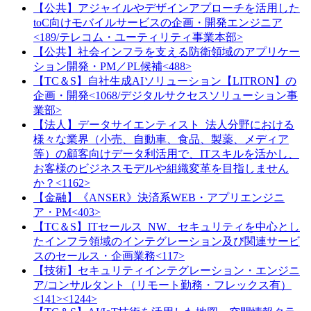
【公共】アジャイルやデザインアプローチを活用した
toC向けモバイルサービスの企画・開発エンジニア
<189/テレコム・ユーティリティ事業本部>
【公共】社会インフラを支える防衛領域のアプリケー
ション開発・PM／PL候補<488>
【TC＆S】自社生成AIソリューション【LITRON】の
企画・開発<1068/デジタルサクセスソリューション事
業部>
【法人】データサイエンティスト_法人分野における
様々な業界（小売、自動車、食品、製薬、メディア
等）の顧客向けデータ利活用で、ITスキルを活かし、
お客様のビジネスモデルや組織変革を目指しません
か？<1162>
【金融】《ANSER》決済系WEB・アプリエンジニ
ア・PM<403>
【TC＆S】ITセールス_NW、セキュリティを中心とし
たインフラ領域のインテグレーション及び関連サービ
スのセールス・企画業務<117>
【技術】セキュリティインテグレーション・エンジニ
ア/コンサルタント（リモート勤務・フレックス有）
<141><1244>