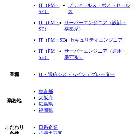
IT（PM・
プリセールス・ポストセール
SE）
ス
IT（PM・
サーバーエンジニア（設計・
SE）
構築系）
IT（PM・SE）
セキュリティエンジニア
IT（PM・
サーバーエンジニア（運用・
SE）
保守系）
業種
IT・通信
システムインテグレーター
東京都
大阪府
勤務地
広島県
福岡県
こだわり
日系企業
条件
英語力不問