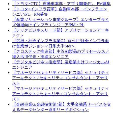
【トヨタ×CTC】自動車本部・アプリ開発/PL、PM募集
【トヨタ×インフラ変革】自動車本部・インフラエン
ジニア/PL、PM募集
【産業ソリューション事業グループ】エンタープライ
ズ領域向けインフラエンジニア/PM・PL
【テックビジネスリード部】アプリケーションアーキ
テクト
【広域・社会インフラ事業G】官公庁/社会インフラ向
け営業ポジション＜日系大手SIer＞
【クロステック推進部】主管AI製品のプリセールス／
導入活用伴走・推進エンジニア
【デジタルビジネス推進部】製造業向けフィジカルAI
エンジニア
【マネージドセキュリティサービス部】セキュリティ
アーキテクト / セキュリティコンサルタント・アナリ
スト
【マネージドセキュリティサービス部】セキュリティ
アーキテクト / セキュリティコンサルタント・アナリ
スト
【金融事業G/金融技術第4部】大手金融系サービスを支
えるデータセンター運用リードポジション