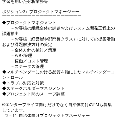
学習を用いた分析業務等
ポジション2）プロジェクトマネージャー
￣￣￣￣￣￣￣￣￣￣￣￣￣￣￣￣￣￣￣
◆プロジェクトマネジメント
－お客様の組織全体の課題およびシステム開発工程上の
課題抽出
－お客様（経営層や部門長クラス）に対しての提案活動
および課題解決方針の策定
－全体方針の検討／策定
－WBS管理
－稼働／コスト管理
－ステータス管理
◆マルチベンダーにおける品質を軸にしたマルチベンダーコ
ントロール
◆トラブル対応と対策
◆ステークホルダーマネジメント
◆プロジェクト間のスコープ調整
※エンタープライズ向けだけでなく自治体向けのPMも募集
しています。
（2－1）自治体向けプロジェクトマネージャー