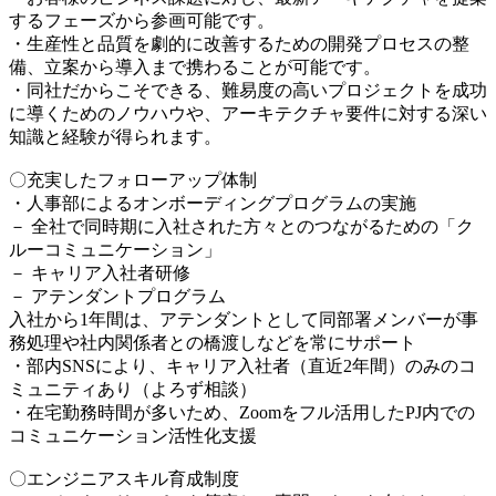
するフェーズから参画可能です。
・生産性と品質を劇的に改善するための開発プロセスの整
備、立案から導入まで携わることが可能です。
・同社だからこそできる、難易度の高いプロジェクトを成功
に導くためのノウハウや、アーキテクチャ要件に対する深い
知識と経験が得られます。
〇充実したフォローアップ体制
・人事部によるオンボーディングプログラムの実施
－ 全社で同時期に入社された方々とのつながるための「ク
ルーコミュニケーション」
－ キャリア入社者研修
－ アテンダントプログラム
入社から1年間は、アテンダントとして同部署メンバーが事
務処理や社内関係者との橋渡しなどを常にサポート
・部内SNSにより、キャリア入社者（直近2年間）のみのコ
ミュニティあり（よろず相談）
・在宅勤務時間が多いため、Zoomをフル活用したPJ内での
コミュニケーション活性化支援
〇エンジニアスキル育成制度