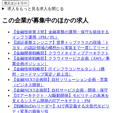
求人エントリー
求人をもっと見る
求人を閉じる
この企業が募集中のほかの求人
【金融技術第３部】金融基盤の運用・保守を統括する
インフラ運用（PM／PL）
【認証基盤エンジニア】世界トップクラスの現場「ト
ヨタ」の認証領域の構想から実装まで一貫してリード
【金融開発戦略部】クラウドネイティブアーキテクト
【金融技術戦略部】クラウドサービス企画（AWS／事
業企画ポジション）
【金融技術戦略部】ITインフラコンサルタント（構
想・ロードマップ策定／超上流）
【金融NEXT企画部】自社ソリューション企画・営業
（ビジネス開発）
【金融NEXT企画部】自社サービス企画・開発・保守
【ITアーキテクト・AI駆動開発】モビリティの未来を
支えるシステム開発のITアーキテクト・PM
【戦略BizDevリーダー】AIで再定義する次世代モビリ
ティ変革の旗振り役