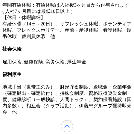
年間有給休暇：有給休暇は入社後3ヶ月目から付与されます
( 入社7ヶ月目には最低10日以上 )
【休日・休暇詳細】
有給休暇（14日～20日）、リフレッシュ休暇、ボランティア
休暇、フレックスホリデー、産前・産後休暇、看護休暇、慶
弔休暇、裁判員休暇 他
社会保険
雇用保険, 健康保険, 労災保険, 厚生年金
福利厚生
地域手当（世帯主のみ）、財形貯蓄制度、退職金・企業年金
（確定拠出・確定給付）、持株会制度、資格取得奨励金制
度、健康診断（一般検診、人間ドック）、契約保養施設（国
内多数）、相互会（クラブ活動）、伊藤忠グループ優待即売
会、他