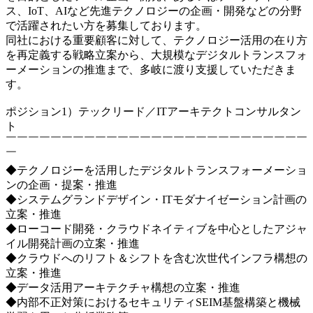
ス、IoT、AIなど先進テクノロジーの企画・開発などの分野
で活躍されたい方を募集しております。
同社における重要顧客に対して、テクノロジー活用の在り方
を再定義する戦略立案から、大規模なデジタルトランスフォ
ーメーションの推進まで、多岐に渡り支援していただきま
す。
ポジション1）テックリード／ITアーキテクトコンサルタン
ト
￣￣￣￣￣￣￣￣￣￣￣￣￣￣￣￣￣￣￣￣￣￣￣￣￣￣￣
￣
◆テクノロジーを活用したデジタルトランスフォーメーショ
ンの企画・提案・推進
◆システムグランドデザイン・ITモダナイゼーション計画の
立案・推進
◆ローコード開発・クラウドネイティブを中心としたアジャ
イル開発計画の立案・推進
◆クラウドへのリフト＆シフトを含む次世代インフラ構想の
立案・推進
◆データ活用アーキテクチャ構想の立案・推進
◆内部不正対策におけるセキュリティSEIM基盤構築と機械