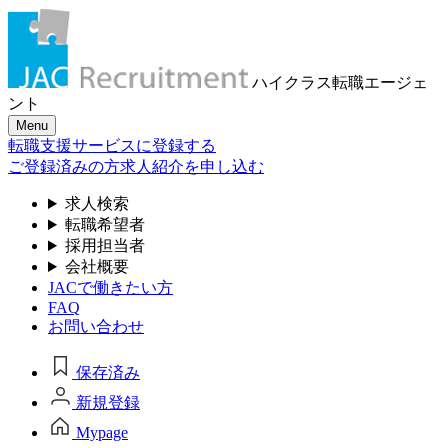
ハイクラス転職
エージェ
ント
Menu
転職支援サービスに登録する
ご登録済みの方
求人紹介を申し込む
求人検索
転職希望者
採用担当者
会社概要
JACで働きたい方
FAQ
お問い合わせ
保存済み
新規登録
Mypage