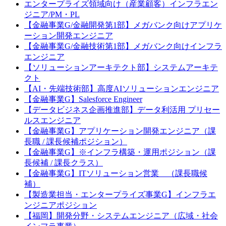
エンタープライズ領域向け（産業顧客）インフラエン
ジニア/PM・PL
【金融事業G/金融開発第1部】メガバンク向けアプリケ
ーション開発エンジニア
【金融事業G/金融技術第1部】メガバンク向けインフラ
エンジニア
【ソリューションアーキテクト部】システムアーキテ
クト
【AI・先端技術部】高度AIソリューションエンジニア
【金融事業G】Salesforce Engineer
【データビジネス企画推進部】データ利活用 プリセー
ルスエンジニア
【金融事業G】アプリケーション開発エンジニア（課
長職 / 課長候補ポジション）
【金融事業G】※インフラ構築・運用ポジション（課
長候補 / 課長クラス）
【金融事業G】ITソリューション営業 （課長職候
補）
【製造業担当・エンタープライズ事業G】インフラエ
ンジニアポジション
【福岡】開発分野・システムエンジニア（広域・社会