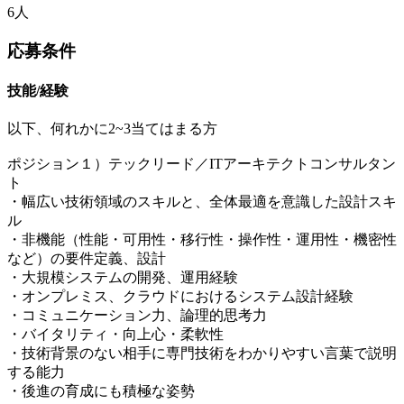
6人
応募条件
技能/経験
以下、何れかに2~3当てはまる方
ポジション１）テックリード／ITアーキテクトコンサルタン
ト
・幅広い技術領域のスキルと、全体最適を意識した設計スキ
ル
・非機能（性能・可用性・移行性・操作性・運用性・機密性
など）の要件定義、設計
・大規模システムの開発、運用経験
・オンプレミス、クラウドにおけるシステム設計経験
・コミュニケーション力、論理的思考力
・バイタリティ・向上心・柔軟性
・技術背景のない相手に専門技術をわかりやすい言葉で説明
する能力
・後進の育成にも積極な姿勢