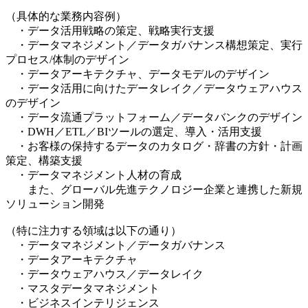
￣￣￣￣￣￣￣￣
（具体的な業務内容例）
・データ活用戦略の策定、戦略実行支援
・データマネジメント／データガバナンス構想策定、実行
プロセス/体制のデザイン
・データアーキテクチャ、データモデルのデザイン
・データ活用に向けたデータレイク／データウェアハウス
のデザイン
・データ流通プラットフォーム／データバンクのデザイン
・DWH／ETL／BIツールの選定、導入・活用支援
・お客様の保持するデータのカタログ・辞書の方針・計画
策定、構築支援
・データマネジメント人材の育成
また、グローバル先進テクノロジー企業と連携した新規
ソリューション開発
（特に注力する領域は以下の通り）
・データマネジメント／データガバナンス
・データアーキテクチャ
・データウェアハウス／データレイク
・マスタデータマネジメント
・ビジネスインテリジェンス