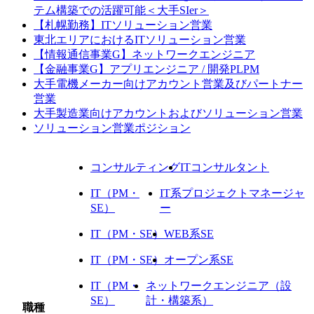
テム構築での活躍可能＜大手SIer＞
【札幌勤務】ITソリューション営業
東北エリアにおけるITソリューション営業
【情報通信事業G】ネットワークエンジニア
【金融事業G】アプリエンジニア / 開発PLPM
大手電機メーカー向けアカウント営業及びパートナー
営業
大手製造業向けアカウントおよびソリューション営業
ソリューション営業ポジション
コンサルティング
ITコンサルタント
IT（PM・
IT系プロジェクトマネージャ
SE）
ー
IT（PM・SE）
WEB系SE
IT（PM・SE）
オープン系SE
IT（PM・
ネットワークエンジニア（設
SE）
計・構築系）
職種