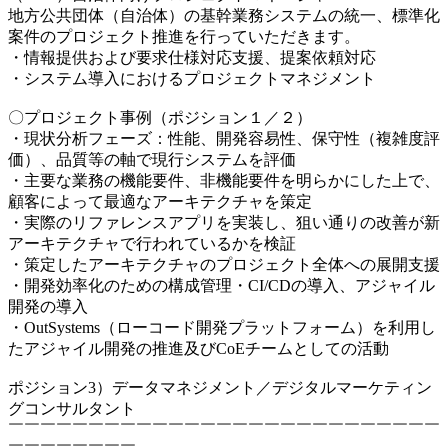
地方公共団体（自治体）の基幹業務システムの統一、標準化
案件のプロジェクト推進を行っていただきます。
・情報提供および要求仕様対応支援、提案依頼対応
・システム導入におけるプロジェクトマネジメント
〇プロジェクト事例（ポジション１／２）
・現状分析フェーズ：性能、開発容易性、保守性（複雑度評
価）、品質等の軸で現行システムを評価
・主要な業務の機能要件、非機能要件を明らかにした上で、
顧客によって最適なアーキテクチャを策定
・実際のリファレンスアプリを実装し、狙い通りの改善が新
アーキテクチャで行われているかを検証
・策定したアーキテクチャのプロジェクト全体への展開支援
・開発効率化のための構成管理・CI/CDの導入、アジャイル
開発の導入
・OutSystems（ローコード開発プラットフォーム）を利用し
たアジャイル開発の推進及びCoEチームとしての活動
ポジション3）データマネジメント／デジタルマーケティン
グコンサルタント
￣￣￣￣￣￣￣￣￣￣￣￣￣￣￣￣￣￣￣￣￣￣￣￣￣￣￣