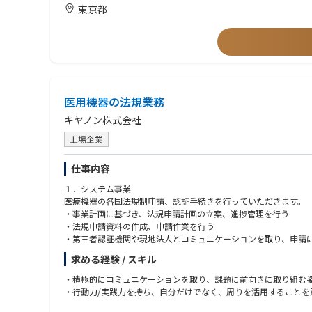
トしてきた実績。
東京都
コンプライアンス志向（Compliance Orientation）：
医用機器の法規業務
キヤノン株式会社
上場企業
仕事内容
１．システム事業
医療機器の各国法規制申請、認証手続きを行っていただきます。
・事業計画に基づき、法規申請計画の立案、進捗管理を行う
・法規申請資料の作成、申請作業を行う
・第三者認証機関や現地法人とコミュニケーションを取り、申請
・法規申請後の当局からの照会対応を行う
求める経験 / スキル
・国内では厚労省・PMDA、米国ではFDA、中国ではNMPA、
・積極的にコミュニケーションを取り、課題に前向きに取り組む
・行動力/実践力を持ち、自分だけでなく、周りを活用することを
２．コンポーネント事業（デジタルラジオグラフィー、眼科製品