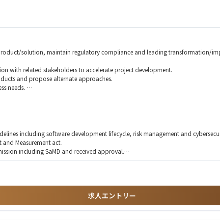
w product/solution, maintain regulatory compliance and leading transformation/imp
sion with related stakeholders to accelerate project development.
products and propose alternate approaches.
ess needs.
e working relationship.
ument and reimbursement document.
ew.
lines including software development lifecycle, risk management and cybersecuri
t and Measurement act.
bmission including SaMD and received approval.
sponsibilities.
e (Master's preferred)
求人エントリー