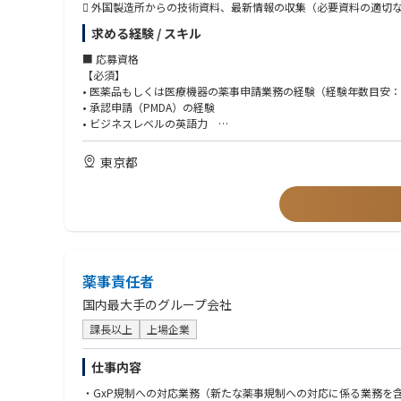
 外国製造所からの技術資料、最新情報の収集（必要資料の適切
 規制当局との渉外交渉、指摘事項への対応（方針の提案を含む
求める経験 / スキル
 添付文書（案）作成
 QMS対応、MDSAP対応
■ 応募資格
 保険適用希望書作成
【必須】
ーーーーーーーーーーーーーーーーーーーー
• 医薬品もしくは医療機器の薬事申請業務の経験（経験年数目安：
■ この仕事・当社の魅力
• 承認申請（PMDA）の経験
 新規薬事申請のパイプラインが豊富
• ビジネスレベルの英語力
米国本社が開発した医療機器のうち、日本国内導入率は約50%。
• メールやチャット、文書作成等によるグローバルとの日常的な
これから日本へ上陸させるフェーズで、新規承認申請に携わるこ
• Web会議やミーティングに対する抵抗感がない方
東京都
 導入からライフサイクル管理まで一貫して携われる
【歓迎】
申請だけでなく、一部変更申請、保険申請、QMS、再審査、さら
• 理系のバックグラウンド（工学、生物、化学、薬学、医学等）
製品のライフサイクル全般に関わることができ、特定プロセスだ
• 血管系のクラスIII, IVの承認申請の経験
 この規模だからこそ得られる裁量とスピード
• 改良区分以上の承認申請の経験
少数精鋭の組織だからこそ、一人ひとりの役割と存在感が大きく
• 英語を用いた交渉、調整の経験
自らの考えや戦略を持って、プロジェクトを主導・推進できるや
• 保険申請（C区分）の経験
薬事責任者
国内最大手のグループ会社
課長以上
上場企業
仕事内容
・GxP規制への対応業務（新たな薬事規制への対応に係る業務を