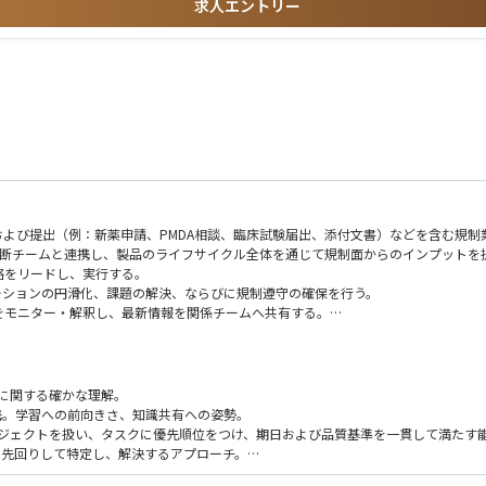
求人エントリー
よび提出（例：新薬申請、PMDA相談、臨床試験届出、添付文書）などを含む規制
部門横断チームと連携し、製品のライフサイクル全体を通じて規制面からのインプットを
略をリードし、実行する。
ケーションの円滑化、課題の解決、ならびに規制遵守の確保を行う。
をモニター・解釈し、最新情報を関係チームへ共有する。
スの開発・維持を支援する。
び規制業務の卓越性（regulatory excellence）を促進する。
び手順に関する確かな理解。
連携。学習への前向きさ、知識共有への姿勢。
複数のプロジェクトを扱い、タスクに優先順位をつけ、期日および品質基準を一貫して満たす
的かつ先回りして特定し、解決するアプローチ。
頭・書面でのコミュニケーション能力、および英語でのビジネスレベルのコミュニケー