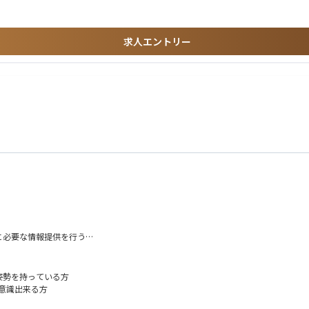
細部への卓越した注意力に加え、規制枠組みおよび業界要件への深い理解
求人エントリー
に必要な情報提供を行う
その他海外の法規関連当局とコミュニケーションを行う
姿勢を持っている方
意識出来る方
など）