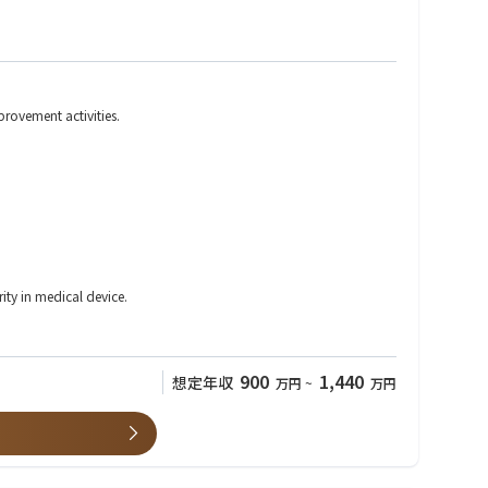
rovement activities.
ty in medical device.
900
1,440
想定年収
万円
~
万円