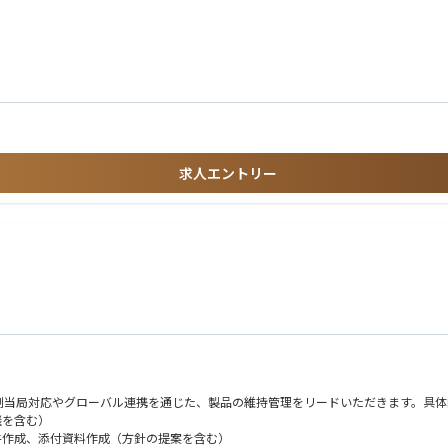
請・規制対応を担うポジションです。
整理や技術文書の構築、規制当局・認証機関との折衝、市販後の変更管理まで、製品
に世に出せるか」を考え抜く点に、この仕事ならではの面白さがあります。
現場につながっていることを実感できます。
び、経験に応じて担当国や製品を拡大していきます。
広く様々な経験を積むことができます。
プが可能です。
めながら事業の中核を支えるやりがいと、長期的なキャリア形成を両立できる仕事で
求人エントリー
制当局対応やグローバル連携を通じた、製品の維持管理をリードいただきます。具体
談を含む）
書作成、添付資料作成（方針の提案を含む）