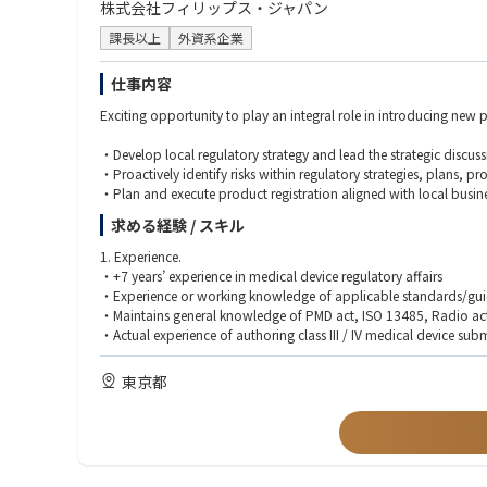
株式会社フィリップス・ジャパン
課長以上
外資系企業
仕事内容
Exciting opportunity to play an integral role in introducing ne
・Develop local regulatory strategy and lead the strategic discus
・Proactively identify risks within regulatory strategies, plans, 
・Plan and execute product registration aligned with local busin
・Maintain current registration approvals accordingly.
求める経験 / スキル
・Manage interactions with MHLW/PMDA and maintain a productiv
・Review/Author product registration document, QMS/FMR doc
1. Experience.
・Proceed regulatory assessment and promotional material revi
・+7 years’ experience in medical device regulatory affairs
・Supervise RA administration activities.
・Experience or working knowledge of applicable standards/guide
・Lead various transformation/improvement activities.
・Maintains general knowledge of PMD act, ISO 13485, Radio ac
・Actual experience of authoring class III / IV medical device su
2. Skills.
東京都
・Self-motivated and able to prioritize to handle multiple tasks/re
・Bachelor of Science Degree in a regulatory or technical disciplin
・Fluent in Japanese and English