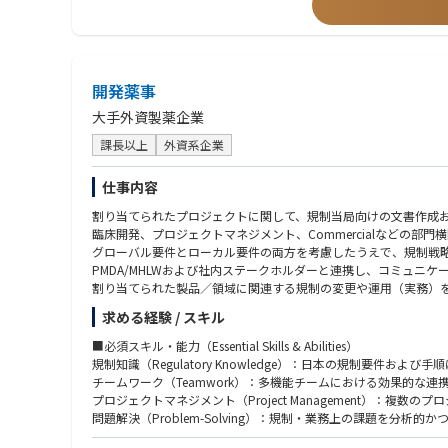
・海外との品質に関する窓口業務
・業許可の管理（海外及び国内）
・業界及び行政からの調査対応
・法定ラベルのデータ管理
・SDSの作成、管理
開発薬事
・毒劇物取扱責任者
・品質管理に関する教育訓練
大手外資製薬企業
・海外品質部門とのコミュニケーション（英文の資料作成含む）
・その他状況に応じて上記に付随する業務
課長以上
外資系企業
仕事内容
割り当てられたプロジェクトに関して、規制当局向けの文書作成お
臨床開発、プロジェクトマネジメント、Commercialなどの
グローバル要件とローカル要件の両方を考慮したうえで、規制戦
PMDA/MHLWおよび社内ステークホルダーと連携し、コミュニ
割り当てられた製品／領域に関連する規制の変更や運用（実務）
必要に応じて、規制SOP（標準手順書）およびベストプラクティ
求める経験 / スキル
必要に応じて、部門内または部門横断の取り組みに参画し、業務の効率化およ
■必須スキル・能力（Essential Skills & Abilities）
規制知識（Regulatory Knowledge）：日本の規制要件およ
チームワーク（Teamwork）：多機能チームにおける効果的な
プロジェクトマネジメント（Project Management）：
問題解決（Problem-Solving）：規制・業務上の課題を分析
コミュニケーション（Communication）：日本語での口