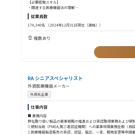
本職種は、医療機器を国内外の市場に届けるために欠かせない申
【必要経験スキル】
開発初期から設計・品質部門と連携し、各国規制を踏まえた要求
・関連する医療機器法の理解
・ISO13485 / ISO9001 知識
従業員数
単なる書類作成ではなく、「この製品をどうすれば安全かつ確実
・当局要求・報告対応
承認取得や市場展開が実現した際には、自身の関与が事業や医療
・専門用語理解
170,340名
（2024年12月31日現在（連結））
入社後は、OJTを中心に製品・規制・社内プロセスを段階的に学
・医療機器産業での実務経験
３人程度の少人数チームで業務を進める体制のため、業務の幅も
・申請、法規対応、品質保証、設計管理いずれかの経験
複数あり
また、将来的には主担当や規制戦略を担う立場へとステップアッ
医療事業を長期的に強化していくキヤノンにおいて、専門性を高
【歓迎要件・スキル】
・英語力
・リスク判断・対応力
・部門横断調整力
・品質保証業務
・海外規制対応
RA シニアスペシャリスト
・CAPA/監査対応
外資医療機器メーカー
外資系企業
仕事内容
■ 業務内容
弊社取り扱い製品の薬事戦略の推進および承認取得業務および規
 規制当局（PMDA,第三者認証機関）への薬事申請業務全般（相
 医療機器製造販売の承認、認証、届出、一変、軽微変更等申請