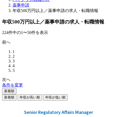
薬事申請
年収500万円以上／薬事申請の求人・転職情報
年収500万円以上／薬事申請の求人・転職情報
224
件
中の
1
〜
50
件を表示
前へ
1
2
3
4
5
次へ
条件を変更
新着順
新着順
年収が高い順
年収が低い順
Senior Regulatory Affairs Manager