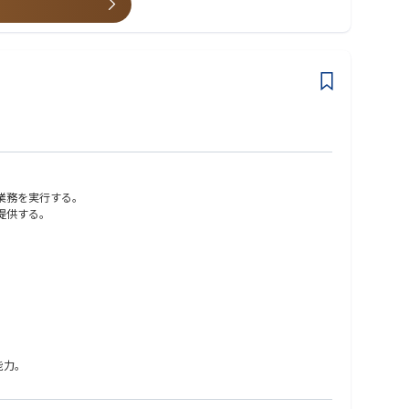
業務を実行する。
提供する。
能力。
ション能力。部門横断で連携し、多様なステークホルダーをマネジメン