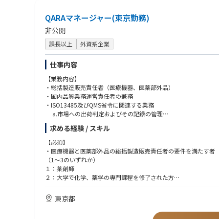
QARAマネージャー(東京勤務)
非公開
課長以上
外資系企業
仕事内容
【業務内容】
・総括製造販売責任者（医療機器、医薬部外品）
・国内品質業務運営責任者の兼務
・ISO13485及びQMS省令に関連する業務
a.市場への出荷判定およびその記録の管理
b.最終製品の保管場所の管理
求める経験 / スキル
c.薬機法で定める品質の合意文書の管理・更新
d.不適合品の取り扱い全般、回収対応
【必須】
e.品質管理に必要な監査の対応（内部と外部）
・医療機器と医薬部外品の総括製造販売責任者の要件を満たす者
f.SOPその他文書・記録の管理と維持
（1～3のいずれか）
１：薬剤師
・QARA（品質保証・薬事）部門のマネジメント（現在は部下1名
２：大学で化学、薬学の専門課程を修了された方
・ラベリングのデータ管理とチェック
３：医療機器・医薬品・再生医療製品の製販実務経験5年で、その
・返品の再出荷判定
東京都
・製品廃止手続き
・同梱資材の調達管理