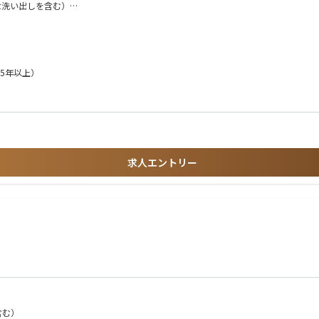
な洗い出しを含む）
）
5年以上）
新医療機器も含め、革新的なデバイスを
コミュニケーション
とができます。
には他部署と連携し
けでなく、薬事としての総合力を養える環境です。
求人エントリー
りがいがあります。
含む）