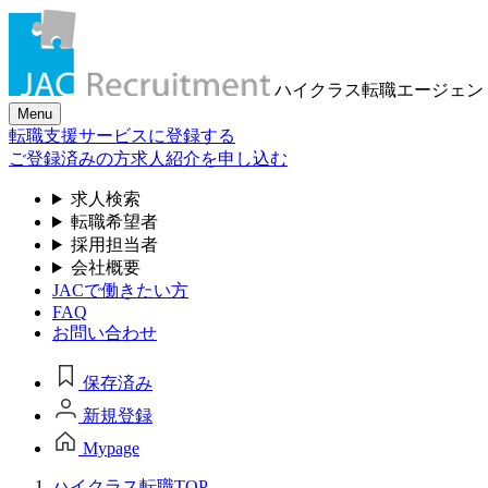
ハイクラス転職
エージェン
Menu
転職支援サービスに登録する
ご登録済みの方
求人紹介を申し込む
求人検索
転職希望者
採用担当者
会社概要
JACで働きたい方
FAQ
お問い合わせ
保存済み
新規登録
Mypage
ハイクラス転職TOP