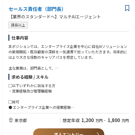
セールス責任者（部門長）
③秘書スタッフ業務
・役員の企業活動における各方面との渉外業務全般
【業界のスタンダードへ】マルチAIエージェント
（企業・団体・官公庁との渉外業務、慶弔・栄典対応）
・経営環境を踏まえた会議体、日程管理、企画、運営業務等
課長以上
（会議・年間行事管理、株主総会対応、取締役会・役員会運営業務、役員
イベント）
仕事内容
・役員の職務遂行に必要な執務環境づくり
本ポジションでは、エンタープライズ企業を中心に自社AIソリューション
（セキュリティ・機密管理、役員執務環境整備、什器等手配、役員健康管
の新規開拓・既存顧客の深耕を一気通貫で担っていただきます。将来的に
理制度）
はより大きな役割のキャリアパスを想定しています。
主な業務は、部門長として、
・AIコンタクトセンター・音声AIプロダクトの新規顧客開拓
求める経験 / スキル
・既存顧客のアカウント管理とアップセル、ヒアリング〜提案〜クロージ
ングまでの一気通貫対応
▢以下いずれかに該当する方
・営業プロセス・CRM整備、マーケティング・プロダクトチームとのGTM
・営業経験及び管理職経験
戦略実行
▢尚可
■ ポジションの魅力
● エンタープライズ企業への提案経験
セールス組織を設計・構築できる、創業期ならではのポジションです。
● コンタクトセンター／BPO領域での提案経験
本部長直下のため、自分の提言が戦略に直結します。
● AI、SaaS、DX関連サービスの営業経験
1,200
1,800
東京都
想定年収
万円
~
万円
急拡大するAI市場で、業界リーダーとしてのキャリアを築けます。
● システム連携・API連携の基礎知識
● 大型案件（1,000万〜数億円規模）の提案経験
求人エントリー