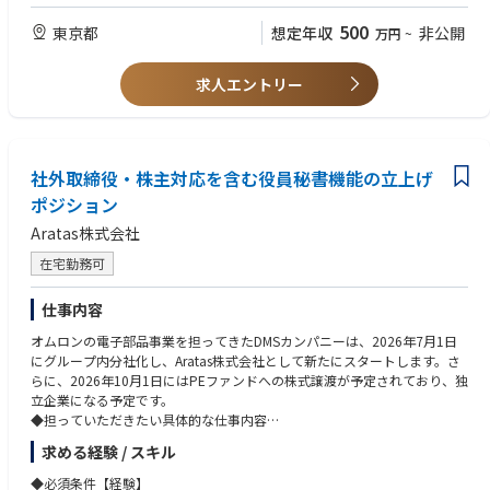
・各顧客タッチポイントに於いて、有償アフターサービスに必要な顧客情
• カスタマーサービスの慣行および原則に関する知識
報（請求先情報や締め支払日など）に漏れがないかを確認し、必要に応じ
• CRM管理の知識（SAP、Salesforce、ServiceMaxの経験があれば尚可）
500
東京都
想定年収
非公開
万円
~
情報収集を行う。
• 複数のタスクをこなし、優先順位を設定し、時間を効果的に管理する能
・トラブルシューティングの第一線として対応し、顧客SLA（サービス品
力
質保証契約）を満たすために迅速なエスカレーションを行う。
求人エントリー
• 高等学校卒以上の学歴がある方
・技術的バックグラウンドをベースに、適切なトラブルシューティングを
通じて既知の問題に効果的な解決策を提供し、簡単な問題の場合は必要な
【求める人物像】
交換部品を特定して発注する。
・オーナーシップをもちつつ、他部門と円滑なコミュニケーションをもっ
・丁寧さ、品質、スピードの面でプロフェッショナルなテクニカルアシス
て自身のプロジェクトを進められる方
社外取締役・株主対応を含む役員秘書機能の立上げ
タンス基準を満たし、顧客満足度を保証する。
・スポーツに打ち込んでいた/いる方
・お客様から直接依頼されるスペアパーツ販売に対し、発注処理を行う。
ポジション
・市場からの製品データ収集を確実に行う。
Aratas株式会社
・製品に関するフィードバックデータの収集を管理する。
・サポートコストを抑え、顧客SLAに沿った迅速な問題解決を実現するた
在宅勤務可
めに、認定技術者を主体的にサポートする。
・業務システム内のデータ正確性を維持する。
仕事内容
・新たなスキルを身につけ、社内ポリシー・プロセス・新製品の最新情報
を常に把握するために、すべての研修コースを迅速に修了する。
オムロンの電子部品事業を担ってきたDMSカンパニーは、2026年7月1日
にグループ内分社化し、Aratas株式会社として新たにスタートします。さ
■評価指標（KPI）
らに、2026年10月1日にはPEファンドへの株式譲渡が予定されており、独
・顧客満足度（NPS）
立企業になる予定です。
・初回訪問での修理完了率（FTFR）
◆担っていただきたい具体的な仕事内容
・問い合わせ対応件数
社内・社外取締役を対象とした役員秘書機能の立上げおよび実行を担って
求める経験 / スキル
・問題解決までの対応時間
いただきます。特に、株式譲渡後に新たに就任予定の社外取締役、株主関
・技術研修の修了状況
係者、社内経営陣とのコミュニケーションが円滑に進むよう、役員サポー
◆必須条件【経験】