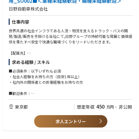
用_SO002■＜業種未経験歓迎・職種未経験歓迎＞
▢ 企業の魅力・PR
日野自動車株式会社
・NVIDIAパートナー認定企業として、AIインフラからプロダクト開発まで
一貫提供
・「未来に楽しく便利なテクノロジーを繋げる」を掲げ、AI×クラウドで
仕事内容
新しい価値を創出
世界共通の社会インフラである人流・物流を支えるトラック・バスの開
・リモートワーク・時短勤務制度など柔軟な働き方を推進
発/製造/販売を手掛ける当社にて,日野グループの持続可能な発展と価値提
・フラットで風通しの良いカルチャー。役職問わず「さん付け」文化。
供を果たすべ安全で快適な職場づくりをリードいただきます。
【配属先】
総務部 秘書グループ
求める経験 / スキル
■職務詳細：
■必須条件：以下いずれも必須
◇秘書業務
・社会人経験をお持ちの方（目安1年以上）
【主な業務内容（一例）】※会食同席などはありません
・社内外の関係者との折衝経験をお持ちの方
①担当秘書業務
スケジュール管理、役員が職務遂行に必要な周辺環境の整備、サポート
■歓迎条件：
（日程調整・来客応対・諸手続き・物品手配等）
・秘書業務経験をお持ちの方
・製造業界でのご経験をお持ちの方
450
東京都
想定年収
非公開
万円
~
②制度企画業務
・英語力をお持ちの方
将来の経営人財の輩出を踏まえた役員に関わる制度企画・運用と人財育成
制度に関する支援
求人エントリー
（コーポレートガバナンス対応、インサイダー情報対応、役員制度企画
等）
役員に関する各種制度の管理・運用（役員厚生制度、傷害保険）