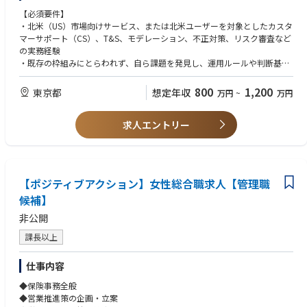
・グレーケース対応とエスカレーション管理: 既存のルールでは判断が
【必須要件】
難しいグレーケースへの対応方針の決定
・北米（US）市場向けサービス、または北米ユーザーを対象としたカスタ
・プロダクトフィードバックとUI/UX改善: UGCやT&Sに関わるユーザー
マーサポート（CS）、T&S、モデレーション、不正対策、リスク審査など
動向を分析し、エンジニアチームと連携してサービス仕様やUI/UXの改善
の実務経験
を推進
・既存の枠組みにとらわれず、自ら課題を発見し、運用ルールや判断基準
・委託先（BPO）の業務設計とコントロール: 現場オペレーションを担
を設計・変更した経験
うBPOの品質基準策定、SLA設計、運用フロー構築を通じたベンダーコン
・現場からエスカレーションされた難易度の高い案件やグレーケースに対
800
1,200
東京都
想定年収
万円
~
万円
トロール
し、責任を持って処理方針を決定できる高い判断力
・ビジネスレベル以上の日本語および英語能力（読み・書き・会話）
【仕事のやりがい・魅力】
求人エントリー
＊英語が母国語の方：日本語能力試験（JLPT）N1
・0→1のポリシー設計とルールメイク
それ以外の方：TOEIC 800点、かつ TOEIC® Speaking Test 130点以上ま
＊出来上がった組織に入るのではなく、US市場に向けた審査基準やグ
たは Versant 47点以上
レーケースの判断基準をゼロからご自身の手で作り上げる面白さがありま
【ポジティブアクション】女性総合職求人【管理職
す。
※チャットやメール等でのテキストコミュニケーションに加え、海外ベン
候補】
ダーやステークホルダーとの朝会・会議・交渉等において、口頭で円滑な
・サービス改善へのダイレクトな貢献
議論・調整ができる実践的なスピーキング力（英会話力）
非公開
＊単なる運用管理にとどまらず、不正対策やリスク審査の知見を元
※受託側（コールセンター専業・BPO受託運営のみ）ではなく、事業会社
課長以上
に、UI/UX改善やプロダクトの仕様変更を提案・実施できます。エンジニ
側でのご経験を重視します。
ア部署との距離も近いため、スピーディーな改善が可能です。
仕事内容
・グローバル事業の「守り」の要
【歓迎要件】
◆保険事務全般
・UGCサービスやコンテンツプラットフォームでの実務経験
◆営業推進策の企画・立案
＊プラットフォームの安全性を担保し、クリエイターが安心して活動