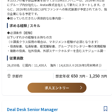
オムロンの電子部品事業を担ってきたDMSカンパニーは、2026年7月1日
きる役員サポート体制が構築されていること
◆歓迎条件
にグループ内分社化し、Aratas株式会社として新たにスタートします。さ
・株主、社外取締役、社内取締役、執行・事業部門間のコミュニケーショ
・社外取締役、監査役、株主、PEファンド、投資家等との対応経験
らに、2026年10月1日にはPEファンドへの株式譲渡が予定されており、独
ンが適切に設計・運用されていること
・取締役会事務局、株主総会事務局、経営会議事務局等の経験
立企業になる予定です。
・取締役会や重要会議体の開催準備、資料連携、事後フォローが滞りなく
・製造業、電子部品、自動車、産業機器、BtoBメーカーでの就業経験
◆担っていただきたい具体的な仕事内容
行われ、意思決定の質とスピード向上に貢献できていること
・グローバル企業での役員秘書・経営サポート経験
社内・社外取締役を対象とした役員秘書機能の立上げおよび実行を担って
・属人的な秘書業務ではなく、Aratasに適した標準プロセス・ルール・ナ
求める経験 / スキル
・英語でのメール対応、会議調整、資料確認が可能な方
いただきます。特に、株式譲渡後に新たに就任予定の社外取締役、株主関
レッジとして定着していること
・コーポレートガバナンス、会社法、取締役会運営に関する基礎知識
係者、社内経営陣とのコミュニケーションが円滑に進むよう、役員サポー
◆必須条件【経験】
・役員・社外取締役・株主関係者から信頼される、機密性・正確性・先回
・秘書業務の立上げ、業務改善、標準化、マニュアル化の経験
ト体制を設計・運用いただきます。
以下いずれかの経験をお持ちの方
り力の高いサポートが提供できていること
・部門横断プロジェクトや全社プロジェクトの運営支援経験
【1. 役員秘書機能の立上げ】
（※課長クラス採用の場合は、マネジメント経験が必須となります）
・Aratasの経営体制・ガバナンス体制に適した役員秘書機能の設計。
・役員秘書、社長秘書、経営層秘書、グループセクレタリー等の実務経験
◆この仕事の魅力
・社内取締役、社外取締役、株主関係者との連絡・調整プロセスの構築。
・複数の役員、社外役員、外部ステークホルダーを含むスケジュール調
・大企業から独立し、PEファンド傘下で新たな成長を目指す会社の経営体
整・会議運営経験
制づくりに、立上げ段階から関わることができます。
従業員数
・秘書業務に関する社内ルール、運用フロー、ナレッジの整備
・取締役会、経営会議、役員会議、株主関連会議等の重要会議体の運営支
・単なる秘書業務にとどまらず、株主、社外取締役、経営陣、事業部門を
【2. 役員秘書業務の実行】
援経験
26,050名
（( 国内：11,430人 海外：14,620人※2026年3月末時点 )）
つなぐ重要なハブとして、経営の意思決定を支える役割を担うことができ
・社内取締役、社外取締役のスケジュール調整、会議設定、日程管理
・機密情報を扱う部門での業務経験
ます。
・取締役会、経営会議、株主・社外取締役との会議等の調整・案内
・経営企画、総務、法務、広報、IR、コーポレート部門等での経営層サポ
・新会社の役員秘書機能、取締役会運営支援、ガバナンス関連プロセスを
650
1,250
京都府
想定年収
万円
~
万円
・会議資料の準備依頼、回収、体裁確認、共有、事前送付
ート経験
一から構築するため、既存ルールの運用だけでなく、自ら仕組みを設計す
・来客対応、出張手配、会食・接遇手配、必要に応じた経費処理支援
る経験を積むことができます。
・役員の業務遂行に必要な各種サポート
※上場企業、大手企業、製造業、PEファンド投資先企業、グローバル企業
求人エントリー
・製造業としての実体ある事業基盤、グローバルな顧客基盤、世界トップ
・社外取締役や株主関係者からの問い合わせ対応窓口
等での役員対応経験がある方は特に歓迎します。
クラスの製品群を持つ会社で、企業変革フェーズの中核に近い立場で働く
【3. 取締役会・ガバナンス関連業務の支援】
ことができます。
・取締役会の年間スケジュール管理、開催準備、関係者調整
◆必須条件【スキル】
・将来的には、役員秘書領域に加え、取締役会事務局、コーポレートガバ
・取締役会議案、資料、議事録等に関する関係部門との連携
・経営層、社外取締役、株主関係者等と適切にコミュニケーションできる
ナンス、経営企画、広報、全社プロジェクト推進など、コーポレート中核
・取締役会後のアクションアイテム管理、フォローアップ支援
Deal Desk Senior Manager
ビジネスマナー、文章力、調整力
機能へキャリアを広げることが可能です。