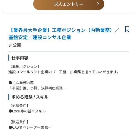
役員秘書、取締役会運営支援、広報、全社横断プロジェクト推進など、経
6.投資家面談時に使用するIR用スライド英訳チェック
求人エントリー
営に近い領域を担うため、スピード感、主体性、正確性、関係者調整力が
7.投資家・アナリスト向けイベント・説明会の際の資料英訳ならびに説明
求められます。
会での同時通訳のサポート
一方で、立上げフェーズのため、固定化された業務だけをこなすのではな
く、必要な仕組みを自ら考え、関係者を巻き込みながら形にしていくこと
【業界最大手企業】工務ポジション（内勤業務）／
ができます。経営陣や関係部門との距離が近く、会社の変革を肌で感じな
がら働ける環境です。
基盤安定／建設コンサル企業
非公開
仕事内容
【募集ポジション】
建設コンサルタント企業の『 工務 』業務を担っていただきます。
●主な業務内容
┗事業計画、予算、決算補助業務
┗社内手続き（社内稟議、外注処理等）
求める経験 / スキル
┗文書管理、各種資料作成
┗部門間・部内調整業務
【必須条件】
●Excel等の基本スキル
●兼務業務（可能であれば）
┗CADオペレーター業務（未経験でも可）
【歓迎条件】
※1：上記兼務は「可能であれば」であり、できなくても可
●CADオペレーター業務
●英語（海外要員の方もいるため、英文の読み書きができる方。