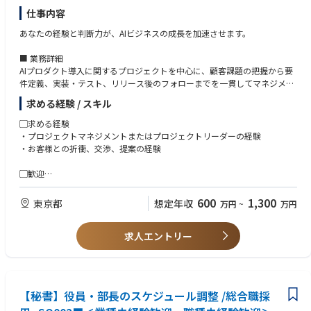
• 属人化している業務フローのヒアリング、整理
仕事内容
• 業務手順書、運用マニュアルの作成
• Power Automate等を用いた定型業務の自動など手作業で行っている業
あなたの経験と判断力が、AIビジネスの成長を加速させます。
務の効率化提案
■ 業務詳細
5．DX推進部内・業務部門との連携
AIプロダクト導入に関するプロジェクトを中心に、顧客課題の把握から要
• DX推進部内メンバーとの情報共有・作業調整
件定義、実装・テスト、リリース後のフォローまでを一貫してマネジメン
• 業務部門からのデータ依頼対応
トしていただきます。
求める経験 / スキル
• 「どのデータが、どの業務で使われているか」の理解と整理
※プロジェクト規模：数百万円～数千万円／大手企業中心（エネルギー、
製造、自治体など）
▢求める経験
・プロジェクトマネジメントまたはプロジェクトリーダーの経験
● プロジェクト計画の策定（スコープ、スケジュール、リスク、品質管
・お客様との折衝、交渉、提案の経験
理）
● 顧客との折衝・調整・課題解決提案
▢歓迎
● エンジニア・デザイナー・運用チームとの協働によるプロジェクト推進
・カスタマーサポート領域における提案、設計、構築、運用経験
・エンタープライズ企業や官公庁、自治体案件でのPM経験やセールス経
600
1,300
東京都
想定年収
万円
~
万円
▢ ポジションの魅力
験
・自社AIプロダクト『CAT.AI』の成長を、自らの意思でドライブできるポ
・ITシステム開発、インフラ構築、AI導入などのプロジェクト推進経験
ジション
求人エントリー
・複数プロジェクトの同時進行管理経験
・経営層・技術部門・営業部門と密に連携し、ビジネスと技術の橋渡しを
・BPOセンターのマネジメント経験
担うやりがい
・AI・クラウド・データ分析など、最先端技術のプロジェクトマネジメン
ト経験を積める
【秘書】役員・部長のスケジュール調整 /総合職採
・「PMとしての判断と推進力」がダイレクトに評価される環境