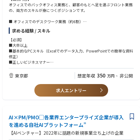
• Power BI / Power Query：データソースの接続、データクレンジング、
• データを通じて現場の課題解決を支えることに喜びを感じる方
オフィスでのバックオフィス業務と、顧客のもとへ足を運ぶフロント業務
メジャー（DAX）の作成
の、両方のスキルが身につくポジションです。
• SQLを用いたデータ抽出・集計（※経験に応じて）
■ オフィスでのデスクワーク業務（約6割）
[具体例]
・見積書、契約書、提案資料（PowerPoint等）の作成・修正
求める経験 / スキル
マーケティング施策用の顧客データ抽出・集計
・顧客（外食・食品メーカー・農家など）の受注管理、出荷・納期管理
複数テーブルを結合した実績データの作成
・社内関係部署や顧客・物流会社との調整業務
【必須】
・電話・メールでの一次対応
■大卒以上
2．データ可視化・レポーティング
■外出・訪問での業務（約4割）
■基本的なPCスキル（Excelでのデータ入力、PowerPointでの簡単な資料
• Power BI／Power Queryを用いたデータ出力・可視化
・商談への同席・サポート
修正）
• 定例レポート・分析資料の作成
・商談中の議事録作成、資料やサンプルの提示
■正しいビジネスマナー
• 数値の推移や傾向を把握し、違和感や課題の整理
■社内外との円滑なコミュニケーション力
350
東京都
想定年収
非公開
「分析結果をどう見せるか」まで含めて、業務で使われるデータアウトプ
万円
~
ットを作成していただきます。
求人エントリー
3．データメンテナンス・データ保全業務
• データクレンジング（表記揺れ・重複・欠損の確認・修正）
• 独自ERPやSalesforce（SFDC）を用いたデータ整備
• データの正確性・一貫性を保つためのチェック、更新作業
AI×PM/PMO▢各業界エンタープライズ企業が導入
データ分析や活用の土台となる重要な業務です。
を進める自社AIプラットフォーム”
4．定型業務の効率化・自動化支援
【AIベンチャー】2022年に話題の新規事業立ち上げの企業
• 定期的なデータ抽出・集計・転記業務