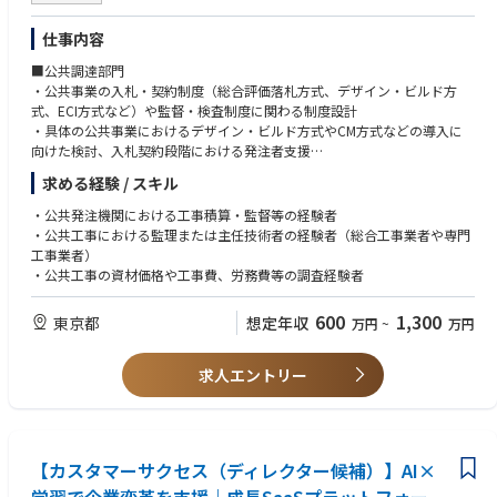
・BPO領域における営業活動の推進
仕事内容
【CX事業本部について】
顧客の売上最大化を実現するべく、以下4つの領域にてサービス提供を行
■公共調達部門
っています。
・公共事業の入札・契約制度（総合評価落札方式、デザイン・ビルド方
・マーケティング
式、ECI方式など）や監督・検査制度に関わる制度設計
・セールス
・具体の公共事業におけるデザイン・ビルド方式やCM方式などの導入に
・AI&データサイエンス
向けた検討、入札契約段階における発注者支援
・コンタクトセンター
・公共土木⼯事の予定価格算出に必要な建設資材価格や⼯事費等の調査
求める経験 / スキル
データやテクノロジーを軸に新たな価値を創出し、付加価値の高いコンサ
・公共土木⼯事の積算基準に関する検討、歩掛・諸経費の調査・解析
ルティングサービスと実行支援サービスを提供し続け、「また一緒に仕事
・公共事業におけるi-ConstructionやDXの推進支援
・公共発注機関における工事積算・監督等の経験者
がしたい」というお客様からの称賛をいただける存在であり続けることを
・公共工事における監理または主任技術者の経験者（総合工事業者や専門
目指しています。
＜クライアント＞
工事業者）
・ 国（国土交通省、環境省、総務省、農林水産省など）
・公共工事の資材価格や工事費、労務費等の調査経験者
・ 地方公共団体
・ 独立行政法人、財団、社団
600
1,300
東京都
想定年収
万円
~
万円
・ 民間企業（首都高速道路、JR東日本、東京ガスなど）
求人エントリー
【カスタマーサクセス（ディレクター候補）】AI×