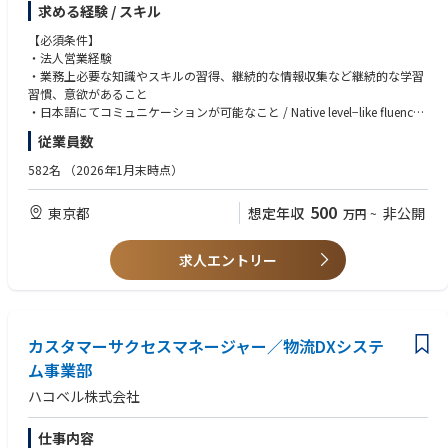
求める経験 / スキル
私たちはその世界を、すでに実装しています。請求書・経費・申請・債権
【必須条件】
管理・法人カードを束ねる「債権債務エージェント」、勤怠・工数・給与
・法人営業経験
を一体化した「人事労務エージェント」により、AIが自ら書類を読み解
・業務上必要な知識やスキルの習得、継続的な情報収集など継続的な学習
き、判断し、実行まで担います。担当者は完了結果を確認するだけ。月次
習慣、意欲があること
を待つ経営から、日々意思決定できる経営へ——そのインフラを提供して
・日本語にてコミュニケーションが可能なこと / Native level−like fluency i
います。
n Japanese
従業員数
すでに20,000社以上に導入され、サービス継続率は99%以上。2026年1月
【望ましい経験・スキル】
582名
（2026年1月末時点）
にはARR100億円を達成し、AIエージェントによる経済活動のデジタル化
・FintechサービスやB2B SaaSにおけるビジネス領域のご経験
をさらに加速させています。
・顧客との信頼関係構築、効果的なヒアリング、提案など、幅広いコミュ
500
東京都
想定年収
非公開
万円
~
ニケーション能力
「圧倒的に使いやすいプロダクトを届ける」という信念はそのままに、さ
・データ分析に基づく改善能力
らに一歩進んだ「AI Agent First」な世界を実装していきます。人とAIが共
・開発チームとの協業経験
求人エントリー
鳴することで、誰もがより付加価値の高い創造的な仕事に没頭できる社会
・金融や経理のドメイン知識を有していること
を実現します。
【こんな方と働きたい！】
【業務内容】
・LayerXのミッション「すべての経済活動を、デジタル化する。」に共感
バクラクシリーズ初のFintechサービス「バクラクビジネスカード」の事業
カスタマーサクセスマネージャー／物流DXシステ
する方
グロースを担います。
・行動指針「徳 , Trustful Team , Bet AI , Fact Base , Be Animal」に共感す
ム事業部
る方
ハコベル株式会社
・新規および既存のお客様に対してバクラクビジネスカードをご活用いた
・LayerX羅針盤に共感する方
だくためのアクションの実施・検討
参考URL：https://speakerdeck.com/layerx/compass_202209
・顧客ニーズや業務フローのヒアリング、課題整理、プロダクトへのフィ
仕事内容