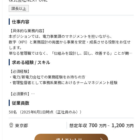
商談方法：対面2割 / オンライン8割（案件状況により変動・出張あり）
・課題解決へのソリューションが一筋縄ではいかない場合でも新たな打ち
担当顧客：運送会社、物流子会社、3PL 等
手を制約なく検討・提案できる方
課長以上
・複雑な仕様やその要望についても粘り強くインプットとアウトプットが
■ポジションの魅力
できる方
仕事内容
・事業承継を経てプロダクト・サービスの進化を加速させているフェーズ
・お客様、社内メンバーからフィードバックを集められる素直な方
であり、顧客支援の在り方そのものを共に作っていける環境です。
・スタートアップ特有の厳しい環境で急成長したい方
【具体的な業務内容】
・「物流」という巨大な社会基盤を支え、変えていく、その社会的意義や
本ポジションでは、電力事業課のマネジメントを担いながら、
使命感を肌で味わえる環境があります。
数字（KPI）と業務設計の両面から事業を安定・成長させる役割をお任せ
・社長・執行役員は、元外資系コンサルファーム、元物流の現場、元スタ
します。
ートアップ等、様々な出身メンバーで構成されており、協働・議論を通
単なる管理職ではなく、「仕組みを設計し、回し、改善する」ことが期待
じ、多様な考え方・スタイルを学ぶことができます。
されるポジションです。
求める経験 / スキル
■キャリアパス
＜入社後まずお任せしたい業務（短期）＞
【必須経験】
当ポジションは、急成長中の組織の中核を担うため、成果と意欲次第で、
・電力事業課全体のマネジメント
・電力/新電力会社での業務経験をお持ちの方
既存の枠を超えた様々な挑戦の機会を提供します。
・管理監督者として事務系業務におけるチームマネジメント経験
例）事業部長、事業企画部長、PdM等
└ 業務進捗管理、品質管理、メンバー育成
【必須要件】
・事業KPIの可視化・運用
・事務系業務のマネジメント経験をお持ちの方（業界不問）
従業員数
・若手メンバーの育成、指導に意欲のある方
└ 解約率、粗利、請求・運用指標の管理
・業務改善や仕組みづくりに積極的に取り組める方
50名
（2025年6月1日時点（正社員のみ））
・収益改善に向けた業務フローの見直し
【歓迎要件】
700
1,200
東京都
想定年収
万円
~
万円
・電力、エネルギー業界に関する知識や経験
・他部署（CS／情シス／営業）との連携・調整
・無形商材における営業企画、マーケティングのご経験
※実務（契約入力、請求計算等）は主にメンバーが担当します。
・複数のプロジェクトを並行してマネジメントしたご経験