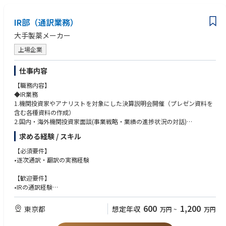
一から構築するため、既存ルールの運用だけでなく、自ら仕組みを設計す
ord of driving regional business decisions using data-driven dashboards
productive outcomes in high-pressure, ambiguous environments.
る経験を積むことができます。
.Salesforce
* Communication: Exceptional communication skills with the ability to d
・製造業としての実体ある事業基盤、グローバルな顧客基盤、世界トップ
IR部（通訳業務）
* AI Proficiency: High proficiency in utilizing AI-powered tools to support
istill highly complex commercial, financial, and legal structures into conc
クラスの製品群を持つ会社で、企業変革フェーズの中核に近い立場で働く
transaction analysis, pricing optimization, and workflow automation. T
ise, executive-ready summaries.
大手製薬メーカー
ことができます。
he ability to interpret AI-generated insights, take action based on them, a
* Analytical Rigor: Superior analytical background with a proven track re
・将来的には、役員秘書領域に加え、取締役会事務局、コーポレートガバ
nd drive strategic transaction proposals.
上場企業
cord of using data-driven dashboards to drive regional business decisio
ナンス、経営企画、広報、全社プロジェクト推進など、コーポレート中核
ns.
機能へキャリアを広げることが可能です。
* AI Fluency: High proficiency in using AI-powered tools to support deal a
仕事内容
nalysis, pricing optimization, and workflow automation. Ability to inter
◆部・チームの業務概要
【職務内容】
pret and act on AI-generated insights to drive strategic deal recommenda
配属先は、Aratas株式会社のプロジェクト推進室です。
◆IR業務
tions.
プロジェクト推進室は、独立企業として新たに必要となるコーポレート機
1.機関投資家やアナリストを対象にした決算説明会開催（プレゼン資料を
能のうち、役員秘書機能、取締役会運営支援、広報機能、全社横断重要プ
含む各種資料の作成）
ロジェクトのプログラムマネジメントなどを担う組織です。ミッション
2.国内・海外機関投資家面談(事業戦略・業績の進捗状況の対話)
■Preferred Qualifications
は、株主、取締役会、経営陣、事業部門、市場・顧客、社内プロジェクト
3.投資家向けのイベント企画・運営
求める経験 / スキル
のハブとなり、各ステークホルダーとの関係性を企業価値向上につなげる
4.統合報告書作成などの社外向けの資料作成業務
* Experience in a dedicated commercial pricing, investment banking, or s
ことです。
5.投資家意見の経営層へフィードバック
【必須要件】
trategic finance function is a strong plus.
現在は少数精鋭の立上げフェーズであり、各メンバーがそれぞれの専門領
•逐次通訳・翻訳の実務経験
* Hands-on experience leveraging AI/ML tools for sales analytics and reve
域において、新会社に必要な仕組み・プロセス・運用体制の構築をリード
◆IR業務における日⇔英通訳並びに翻訳
nue intelligence.
しています。本ポジションには、役員秘書機能および取締役会周辺業務の
1.海外投資家とのIR面談時の逐次通訳 ＊国内証券会社主催の投資カンフ
【歓迎要件】
* Familiarity with prompt engineering or working with Large Language M
立上げ・確立を中心的に担っていただくことを期待しています。
ァレンス
•IRの通訳経験
odels (LLMs) to automate and scale deal desk workflows.
2.海外の投資家訪問の際の逐次通訳 (年に数回の海外出張あり)
•医薬分野の通訳・翻訳の経験
◆配属先の課・チームの人数や雰囲気
3.四半期ごとの決算発表資料の英語翻訳資料チェック
•IR・医薬分野の翻訳の経験（英文チェックの業務があるため）
* Fluency in Korean or Mandarin is highly desirable.
600
1,200
東京都
想定年収
万円
~
万円
プロジェクト推進室は、新会社Aratasの独立に伴い必要となるコーポレー
4.決算発表時に日本語原稿の英訳を録音
ト機能を立ち上げる少数精鋭の組織です。
5.決算発表時の質疑応答部分(文書)の英訳チェック