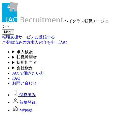
ハイクラス転職
エージェ
ント
Menu
転職支援サービスに登録する
ご登録済みの方
求人紹介を申し込む
求人検索
転職希望者
採用担当者
会社概要
JACで働きたい方
FAQ
お問い合わせ
保存済み
新規登録
Mypage