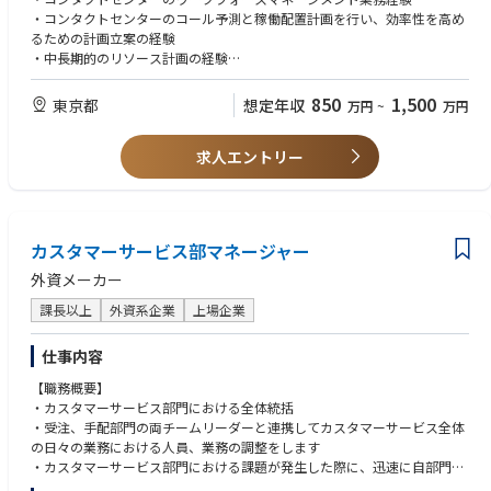
ル予測とオペレーションに必要なリソース (オペレーター) を高度な分析力
・コンタクトセンターのコール予測と稼働配置計画を行い、効率性を高め
のもと計画する事で、オペレーションの運用品質、事業収益を支える重要
るための計画立案の経験
な役割を担っています。また、データドリブンにて、クライアントおよび
・中長期的のリソース計画の経験
委託先会社から信用されるアドバイザーとして交渉をリードする為の分析
・サービス(スキル)単位の人員配置計画スキル
や課題の解析をスピーディーに実行すべきチームを率います。
・長期のキャパシティ計画を立案し、精度の高い予測を行い、年間予算案
850
1,500
東京都
想定年収
万円
~
万円
の基となる計画立案の経験
一般的な分析に留まることなく、より難易度の高い解析スキルとコンタク
トセンタープランナー経験におけるセンスを駆使し、業界でもトップクラ
求人エントリー
▢スキル・経験としてあれば尚可
スのワークフォースマネージメントチームを形成します。
・コールセンター技術に精通している
・PythonやVBAなどのプログラミング経験
お客様、クライアント及びコンタクトセンター委託会社からの絶大的な信
・業務報告等を英語で対応できる
頼を勝ち取ることを共に目指しましょう。
カスタマーサービス部マネージャー
年間で数百万件の有償コールを取り扱う国内最大規模のコンタクトセンタ
外資メーカー
ーの運営計画、分析、ステークホルダーへの説明責任を担います。全国11
拠点を高効率で管理するために、常に如何にしてスケールする施策を展開
課長以上
外資系企業
上場企業
するか、施策を作成するためにどの様なデータが必要なのか、結果をどの
ように評価するかをクライアントおよび委託先各社とともに考えます。毎
仕事内容
週行われる社内レビューでは、成果や課題を的確に経営陣に報告する義務
【職務概要】
があり、また必要な改善や投資等の提案を行う為の数的根拠をしっかりと
・カスタマーサービス部門における全体統括
示すことが求められ、経営判断に貢献できます。
・受注、手配部門の両チームリーダーと連携してカスタマーサービス全体
の日々の業務における人員、業務の調整をします
▢職務内容
・カスタマーサービス部門における課題が発生した際に、迅速に自部門、
・加入者や利用率、コールリーズンなど、トレンドに基づく、長期／短期
他部門と連携をとり課題を理解し、対応を検討し、必要に応じて社内のス
での問合せ数予測モデルの構築