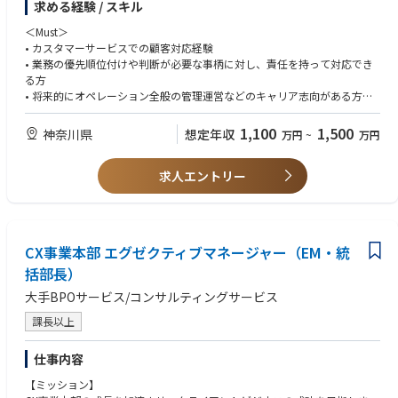
求める経験 / スキル
テークホルダー（営業、マーケティング部門）への説明、対応策の実行を
・予測と実績のギャップ分析及びギャップを縮小させる為の継続的な予測
します
モデル改善
＜Must＞
・3PLに委託している業務を理解し、3PLのリーダーと連携し、適正人員
・オペレーションの生産性関連KPIの整備、分析・コール予測、生産性デ
• カスタマーサービスでの顧客対応経験
を確保、自部門のメンバーと協働して委託業務の課題を抽出し、受注業務
ータに基づく最適な人材配置メカニズムの構築
• 業務の優先順位付けや判断が必要な事柄に対し、責任を持って対応でき
全体の人物金の適正化を図ります
・コール予測に基づく必要人員増減数の算出及びファイナンス部門への事
る方
・コマーシャルオペレーション部門におけるKPIを理解し、コマーシャル
前共有
• 将来的にオペレーション全般の管理運営などのキャリア志向がある方
オペレーションの戦略に基づいて課題を抽出し、改善の活動を実施します
・コンタクトセンターのキャパシティー及びリソースのプランニング
• 実務でSAP、Oracleのモジュールを使った経験がある方
・ESPオペレーションの管理・運営をリードします
・チームマネジメント（人数3名）
• 英語にてグローバルの関係者とコミュニケーションを取りプロジェクト
1,100
1,500
神奈川県
想定年収
万円
~
万円
・ワークフォースアナリストの育成、スキル開発
を遂行できる方
【主な職務・役割】
• 大卒以上（ビジネス・ロジスティクス・システム関連分野尚可）
・カスタマーサービス部門の全体統括
求人エントリー
＜Want＞
・コマーシャルオペレーション部、ZB全体の改善活動、コマーシャルオペ
• 医療機器業界経験、特に貸出ビジネスの知識がある方
レーション、会社全体のプロジェクトへのリーダーとしての参画
• エクセルなどを使って大量のデータを整理、分析ができる方
• 関連部門との積極的に物おじすることなくコミュニケーションを図り連
【対応する主なビジネスプロセス】
携が取れる方
CX事業本部 エグゼクティブマネージャー（EM・統
・カスタマーサービス全体業務の基幹システムのプロセスに応じた業務管
• SAPシステム導入プロジェクト経験のある方
理
括部長）
• 海外とのコミュニケーション、業務やプロジェクト経験がある方
・上記業務における業務改善、見直し、次世代システムの導入を常に見据
大手BPOサービス/コンサルティングサービス
えた業務プロセスの構築
課長以上
仕事内容
【ミッション】