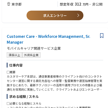
※建設コンサルとは※
（スピーキングはできなくて問題なし）
312
東京都
想定年収
非公開
万円
~
公共のインフラストラクチャー、道路や橋、ダム、堤防、港湾、空港、上
※英語スキルについては、国内要員対応の場合は、英語スキル不要です
下水道などの計画・調査・設計など国や自治体に対し技術コンサルティン
が、配属部署によって海外要員の方を対応する場合は日本語が話せない方
グを行う企業です。
求人エントリー
がいらっしゃるため、契約書などを英文でお渡しする場合もございますの
公共工事において、設計・施工分離の原則があり、設計者と施工者は分離
で、英文の読み書きができる方はより歓迎しております。
されており、設計を行うが建設コンサルタント、施工を行うのがゼネコン
になります。
Customer Care - Workforce Management, Sr.
Manager
モバイルキャリア関連サービス企業
課長以上
外資系企業
仕事内容
▢概要
カスタマーケア本部は、通信事業者様等のクライアント向けのコンタクト
センター運営に関する委託先各社への管理・監督業務や運営指標管理を実
施するにあたり、最新テクノロジーの活用や運用プロセスの改善および最
適化を恒常的に実施していくことで、クライアントおよびエンドユーザー
に対して、高度な「オペレーショナル・エクセレンス」を提供することを
求める経験 / スキル
ビジョンとして掲げています。
▢必要となる経験とスキル
本ポジションは、我々のビジョンを達成するために、各種サービスのコー
・コンタクトセンターのワークフォースマネージメント業務経験