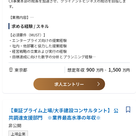
CX事業本部の成長を加速させ、クライアントビジネスの成功を目指しま
す。
【業務内容】
CX事業本部のサービスを統括するEM（エグゼクティブマネージャー）と
求める経験 / スキル
して、以下業務を担当いただきます。
【必須要件（MUST）】
以下は一例となり、ご志向・強みなどをすり合わせた上で業務内容を決定
・エンタープライズ向けの提案経験
させていただきます。
・社内・他部署と協力した提案経験
● 事業戦略・経営
・経営戦略の立案および実行の経験
・経営戦略・戦術の立案～実行
・目標達成に向けた数字の分析とプランニング経験
・業績のとりまとめとレポート、変動要因の分析
・顧客と中長期的な関係を構築するスキル
・目標達成に向けた数字の分析とプランニング
・マネジメント経験（30名以上、5年以上）
900
1,500
東京都
想定年収
万円
~
万円
・経営層へのレポート
【歓迎要件（WANT）】
● 組織運営・マネジメント
求人エントリー
・0→1 or 1→10 フェーズの組織構築経験
・部長、マネジャー（一部）の個別マネジメント
・採用・評価制度の設計経験
・部下への標準行動の定義および徹底
・データやAIを活用した提案活動の実績
・人材育成施策の検討と推進の意思決定
・顧客課題を理解し、改善・設計を提案できるコンサルティング能力
・要員計画とリテンション施策の検討と意思決定
・DXソリューションの知見
【東証プライム上場/大手建設コンサルタント】 公
・チーム単位でのパフォーマンス向上の意思決定
・10億円～規模の事業運営経験、または5億円～の事業伸長経験
共調達支援部門 ※業界最高水準の年収※
・大手企業または上場企業グループ会社での経験
● 顧客・事業開発
非公開
・既存顧客との関係構築
・営業部門との新規顧客の獲得
上場企業