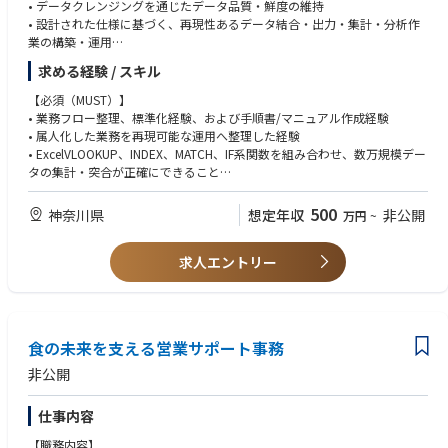
• データクレンジングを通じたデータ品質・鮮度の維持
• 設計された仕様に基づく、再現性あるデータ結合・出力・集計・分析作
業の構築・運用
• 独自ERPやSalesforce (SFDC)を用いたデータクレンジングとデータ保全
求める経験 / スキル
• Power BI・RPA等を活用した業務効率化・運用改善
【必須（MUST）】
＜仕事内容＞
• 業務フロー整理、標準化経験、および手順書/マニュアル作成経験
当社では、長年利用してきた基幹システムを中心に蓄積されたデータを活
• 属人化した業務を再現可能な運用へ整理した経験
用し、業務効率化や顧客体験向上を目的としたDX推進に取り組んでいま
• ExcelVLOOKUP、INDEX、MATCH、IF系関数を組み合わせ、数万規模デー
す。
タの集計・突合が正確にできること
業務・事業の多角化に伴い、基幹システムに加えて顧客接点データや業務
• DBとデータテーブルの結合、集計作業の基本理解
固有データを扱う機会が増えており、
• PowerQueryなどのツールを用いたデータ加工（ETL）の実務経験
500
神奈川県
想定年収
非公開
万円
~
データを正確に抽出・整備・分析し、業務で使える形にする実務体制の強
• PowerBIなどのBIツールを用いた経験
化を進めています。
データベース設計や活用方針を検討するメンバーと連携しながら業務標準
求人エントリー
【歓迎（WANT）】
化をすすめ、「正しく・再現性のあるデータを、必要な形で提供する」こ
• SQLの利用経験（抽出・集計）
とを通じて、
• Power BIでDAXを用いてメジャーを作成した経験
DX推進部および各業務部門を支える役割です。
• データベースの基礎知識とデータ解析に関する知識
• Microsoft PowerAutomate等の利用経験
食の未来を支える営業サポート事務
＜具体的な業務内容＞
1．データ抽出・結合・集計業務
＜求める人物像＞
非公開
• 基幹システムや周辺システムからのデータ抽出
• 仕組み化することにやりがいを感じる方
• DBおよびデータテーブルの結合、集計、加工
• 業務整理や標準化が好きな方
仕事内容
• Excel：VLOOKUP、INDEX、MATCH関数等を用いた複数データの突合や
• 正確性や再現性を大切にできる方
ピボットテーブルによる多角的な集計
• 社員や外部業者と円滑に連携し、緻密かつ正確に業務を遂行できる方
【職務内容】