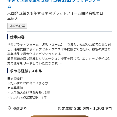
学習で企業変革を支援｜成長SaaSプラットフォー
ム
米国発 企業を変革する学習プラットフォーム開発会社の日
本法人
外資系企業
仕事内容
学習プラットフォーム「UMU（ユーム）」を導入いただいた顧客企業に対
し、活用支援からアップセル・クロスセル提案までを担い、顧客の成功と
事業成果を最大化するポジションです。
顧客課題の深い理解とソリューション提案を通じて、エンタープライズ企
業の変革をリードしていただきます。
求める経験 / スキル
■仕事内容
・UMU導入前のオンボーディング（サービス勉強会の開催など）
■必須要件
・導入後の顧客への活用支援、コンテンツ作成・編集、問い合わせ対応
下記いずれかに当てはまる方
・契約更新やアカウント追加などの拡張提案
▼実務経験
・顧客課題に合わせたオプション機能や活用方法の提案（アップセル・ク
・大手法人向け営業経験：3年
ロスセル・学習設計コンサルティング）
・BtoB SaaS営業経験：3年
・他部署展開を含めた利用促進活動
・研修・コンサル業界経験：3年
・マーケティング・サポート・プロダクト開発チームと連携し、顧客接点
研修の営業や、教育施策設計や、営業特化型専門コンサルティングなど
800
1,200
複数あり
想定年収
万円
~
万円
を増やし価値を最大化する取り組み
■歓迎要件