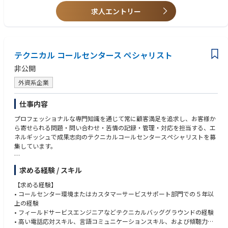
し、将来のチーム拡大に向けた基盤を構築する。
善プロジェクトに従事した経験
求人エントリー
・新規サービスや機能の立ち上げに、サポート観点から関与した経験
・カスタマーサクセス部門の立ち上げや仕組み化の経験
・カスタマーサポート、オンボーディングなどの関連組織のマネジメント
経験
テクニカル コールセンタース ペシャリスト
・SalesforceなどのCRM/SFAツールの活用スキル
非公開
外資系企業
仕事内容
プロフェッショナルな専門知識を通じて常に顧客満足を追求し、お客様か
ら寄せられる問題・問い合わせ・苦情の記録・管理・対応を担当する、エ
ネルギッシュで成果志向のテクニカルコールセンタースペシャリストを募
集しています。
この職務では、「初回修理完了率（First Time Fix Rate）」と「サービス提
求める経験 / スキル
供時間（Time to Service）」の面で、最高水準のサービスを提供する重要
な役割を担います。
【求める経験】
• コールセンター環境またはカスタマーサービスサポート部門での５年以
■具体的な業務内容
上の経験
・お客様からのリクエストに迅速に対応し、問題解決をスムーズにするた
• フィールドサービスエンジニアなどテクニカルバッググラウンドの経験
めに、報告されたトラブルに関するすべての関連情報を収集する。
• 高い電話応対スキル、言語コミュニケーションスキル、および傾聴力