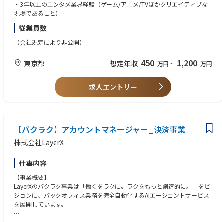
世界各地で変わらぬゲーム体験を！世界観を最適化するローカライゼーシ
・3年以上のエンタメ業界経験（ゲーム/アニメ/TVほかクリエイティブな
ョンチームが考えていること
現場であること）
https://magazine.cygames.co.jp/archives/9722/
・チームリードまたはメンバーマネジメント経験
従業員数
・PCスキル（中級）を効果的に使った業務処理経験
（会社規定により非公開）
■歓迎条件
・イギリス英語特有の表現・スペリング・ニュアンスを深く理解している
450
1,200
東京都
想定年収
万円
~
万円
方
・CATツール使用経験
・ファンタジー、西洋古典文学が好きな方
求人エントリー
■求める人物像
・チームワークとコミュニケーションを重んじる方
・ゲームが好きな人
【バクラク】アカウントマネージャー_決済事業
・ゲームを”もっと面白くしたい”と考えられている方
株式会社LayerX
仕事内容
【事業概要】
LayerXのバクラク事業は「働くをラクに。ラクをもっと創造的に。」をビ
ジョンに、バックオフィス業務を完全自動化するAIエージェントサービス
を展開しています。
AIがあなたの代わりに仕事をする——人は判断に集中できる。