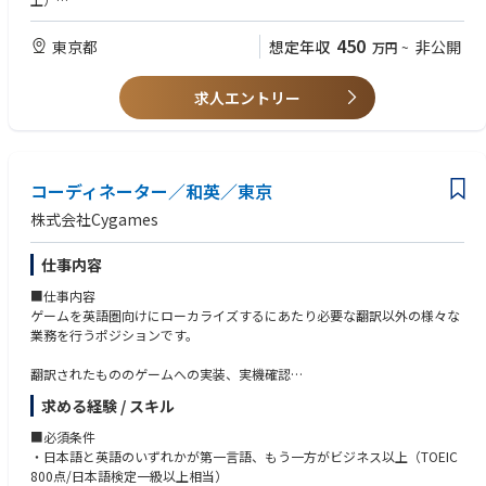
しています。
・会員・関係機関との連携および各種活動サポート
・技術分野への関心があり、積極的に学習できる方
・経理業務（請求・支払処理、会計データ入力、入金管理等）の補助
450
東京都
想定年収
非公開
万円
~
■特色
・総務業務（社内イベント運営、備品管理、電話対応等）の補助
【歓迎要件】
フラットな組織で役職に縛られず、挑戦する人がリーダーになれる文化が
・秘書・アシスタント経験
あります。
求人エントリー
・経理業務経験（請求・入金管理等）
自ら手を挙げてチャレンジし、影響範囲を広げていける環境です。
・技術文書・各種資料作成経験
【求める人物像】
・社内外の多様な関係者と円滑なコミュニケーション・調整ができる方
コーディネーター／和英／東京
・複数の業務を計画的かつ正確に進められる方
・細部まで丁寧に対応し、業務品質の向上に取り組める方
株式会社Cygames
・ITツールを活用した業務効率化に前向きな方
・主体的に課題を発見し、改善提案・実行ができる方
仕事内容
【歓迎する経験・スキル】
■仕事内容
・プロジェクトマネジメント
ゲームを英語圏向けにローカライズするにあたり必要な翻訳以外の様々な
・文書・データ管理
業務を行うポジションです。
・イベント・セミナー運営
・業界団体・非営利団体での業務経験
翻訳されたもののゲームへの実装、実機確認
校正
求める経験 / スキル
翻訳関連資料作成、編集、管理 など
■必須条件
■関連記事
・日本語と英語のいずれかが第一言語、もう一方がビジネス以上（TOEIC
Cygames Magazine ：
800点/日本語検定一級以上相当）