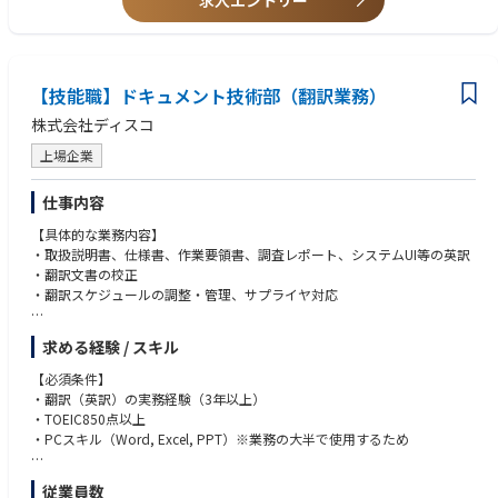
求人エントリー
・マネジメント経験（規模問わず）
＜業務に慣れてきた段階で担っていただく業務（中長期）＞
・料金設計、価格運用の高度化
・調達戦略・需給予測の精度向上
【技能職】ドキュメント技術部（翻訳業務）
株式会社ディスコ
・顧客LTV最大化に向けた仕組みづくり
上場企業
・電力事業全体の事業運営・意思決定への関与
仕事内容
・事業責任者候補としての組織設計・体制構築
【具体的な業務内容】
※すべてを一度に担うのではなく、
・取扱説明書、仕様書、作業要領書、調査レポート、システムUI等の英訳
優先順位をつけながら段階的に役割を広げていく想定です。
・翻訳文書の校正
・翻訳スケジュールの調整・管理、サプライヤ対応
【ポジションの魅力】
大企業では稟議を通すだけで数ヶ月かかることが、ここでは数日で動き出
【業務の魅力】
求める経験 / スキル
します。経営に近い立場で企画から実行まで関わり、自分の判断が事業の
・エンジニアと協働しながら情報を発信し、翻訳を通して、海外拠点、お
結果に直結する環境です。
客様との橋渡しを担う仕事です。
【必須条件】
特定の業務だけを担当するのではなく、事業全体を俯瞰しながら動けるこ
・製品開発に関わる翻訳を数多く扱うため、最新の技術に触れる機会があ
・翻訳（英訳）の実務経験（3年以上）
と。ゼロから新しい事業や業務に挑戦できること。そして、IPOという会
ります。
・TOEIC850点以上
社の大きな節目を、中枢メンバーとして経験できること。
・文書作成のプロとして、技術部門から頼りにされる存在です。
・PCスキル（Word, Excel, PPT）※業務の大半で使用するため
小規模組織ならではのスピードと、成長企業ならではのスケール感、その
両方を手に入れられるポジションです。
【業務改善活動(PIM)に関わる業務全般】
【歓迎条件】
従業員数
・改善案アイデア出し・推進・実施