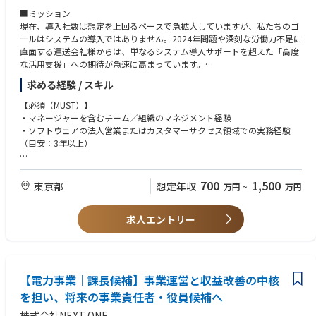
ードバック
■ミッション
・他のバクラクシリーズを併用した新たな提供価値の創出および、提供ス
現在、導入社数は想定を上回るペースで急拡大していますが、私たちのゴ
キームの構築
ールはシステムの導入ではありません。2024年問題や深刻な労働力不足に
直面する運送会社様からは、単なるシステム導入サポートを超えた「高度
【ポジションの魅力】
な活用支援」への期待が急速に高まっています。
・「法人カード」というメガトレンドへの挑戦や、事業をグロースさせる
こうした背景から、顧客の業務課題に深く入り込み、支援の高度化と仕組
ために自らが考え、実行までをオーナシップを持って取り組むことができ
求める経験 / スキル
み化を推進できるカスタマーサクセスを募集しています。
ます。
・The MODELにとらわれずにIS・FS・CSの垣根を超え、さまざまな経験を
【必須（MUST）】
■具体的な業務内容
積むことができます。
・マネージャーを含むチーム／組織のマネジメント経験
・既存顧客の活用拡大・成長支援
・コンパウンドスタートアップならではの複雑な事業・組織運営の中心部
・ソフトウェアの法人営業またはカスタマーサクセス領域での実務経験
既存サービスや新機能の活用を通じて、顧客（運送会社）の配車・労務・
分を担う、新規事業の事業開発を担えます。
（目安：3年以上）
収支管理における課題を整理し、現場に即した解決策の提案から実行まで
・事業が続々と立ち上がる環境ゆえ、0→1/1→10/10→100などあらゆる
をリードする。
フェーズ×領域の事業開発の機会があります。
【歓迎条件（WANT）】
・アカウント戦略設計・提案活動の仕組み化
・既存顧客に対する中長期視点でのアカウントマネジメントの経験
700
1,500
東京都
想定年収
万円
~
万円
顧客セグメントや課題構造に応じたアカウント戦略を設計し、再現性のあ
【ツール開発環境など】
・売上・継続率・利用拡大などの主要KPIに責任を持ち、成果創出を牽引
る提案・運用プロセスを構築する。
○使用ツール（共通）
した実績
・KPIマネジメント・収益最大化
・コミュニケーション・コラボレーション→Google Meet, Zoom, Slack,
求人エントリー
・事業成長を見据えた戦略立案や組織設計、オペレーション構築を推進し
売上・継続率・活用拡大率などの重要指標を設計・モニタリングし、成果
Miro, Notion
た経験
最大化に向けた改善・意思決定を推進する。
・ドキュメント・ワーク環境→Google Workspace
・口頭および書面での高いコミュニケーション・交渉スキルをお持ちの方
・組織強化・横断連携推進
・AIツール→Gemini
・物流ドメインにおけるご経験
メンバー育成や役割設計を通じた組織強化に加え、セールス・プロダクト
【電力事業｜課長候補】事業運営と収益改善の中核
等と連携し、顧客価値の最大化と事業成長を推進する。
○使用ツール（その他）
【求める人物像】
・Salesforce、immedio、spir、Zapier、SalesPotal（社内にて開発）
を担い、将来の事業責任者・役員候補へ
・当社ミッションへの共感がある方
■営業スタイル
・事業を成長させる強いコミットメント、やり遂げる執着心がある方
株式会社NEXT ONE