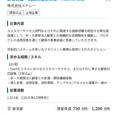
株式会社メドレー
課長以上
上場企業
仕事内容
カスタマーサクセス部門およびそれに関連する複数部署を統括する責任者
候補として、中・大規模法人顧客との長期的な信頼関係を構築し、プロダ
クトの活用促進を通じて顧客の事業成長に貢献していただきます。
将来的にはチームを率いるマネジメント業務も視野に入れたポジションで
す。
求める経験 / スキル
【主な業務】
【必須】
・戦略策定と実行 ：カスタマーサクセス部門の戦略立案、KGI/KPI設計、
・SaaSビジネスにおけるカスタマーサクセス、またはそれに準ずる顧客対
および実行をリードし、事業計画の達成に責任を持つ。中期的にはカスタ
応経験（3年以上）
マーサクセスに関連するその他部署も含めて統括し戦略策定から実行を担
・中〜大規模法人顧客との折衝・関係構築経験
う。
・導入支援、活用促進、契約更新、アップセル/クロスセル提案の一連の
・関係構築 ：中・大規模法人の経営層や現場責任者と定期的なコミュニケ
経験
従業員数
ーションを行い、信頼関係を構築する。
・チームリーダーやマネジメントの経験、またはそのポテンシャル
・データ分析と改善提案 ：顧客の利用状況や満足度を分析し、サービス改
・データに基づいた課題特定・解決策立案能力
1,815名
（(2025年12月時点)）
善や新機能開発へのフィードバックを行う。
・活用促進 ：顧客ごとの成功事例やより効果的な活用方法をプロアクティ
【歓迎】
750
1,200
東京都
想定年収
万円
~
万円
ブに提案し、アップセルやクロスセルを主導する。
・医療システムやサービスに関するカスタマーサクセス経験
・業務設計と標準化 ：カスタマーサクセス業務のプロセスを設計・標準化
・ITコンサルタントや業務コンサルタントとして、クライアントの業務改