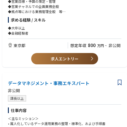
・カスタマーサポート（CS）部門のマネジメント経験
◆営業目標・予算の策定・管理
できる環境を作る、事業の健全な成長に不可欠なポジションです。
・BPOの業務設計、SLA設計、品質管理など高度なベンダーコントロール
◆営業チャネルでの企画業務全般
※成人向けコンテンツに関わる場合がございます
経験
◆拠点等における業務管理全般 等
・エンジニアや他部署と連携したUI/UX改善、プロダクト開発・改善の経
求める経験 / スキル
【チーム構成】
験
※ご経験やご意向を伺った上で配属先を検討します。
海外向けのT&S部門として新設する独立部署のコアメンバーとなります。
・米国法規制（インターネット関連）に関する基礎的な知見やリサーチ経
※将来的に会社の定める業務（出向含む）へ変更されることがあります。
◆大卒以上
験
◆金融経験者
・管理者（本ポジション） ：1名
・現場監督者（BPO/委託）： 現場オペレーターの指揮・育成を担当
【求める人物像】
800
東京都
想定年収
非公開
万円
~
・現場対応者（BPO/委託）： 審査や問い合わせ対応の実務を担当
■自走力とルールメイクの志向性
誰かの指示を待つのではなく、自ら「必要だ」と判断した運用変更や仕
※本ポジションは外部委託チームの品質管理や業務設計を行い、プロダク
組みづくりを能動的に推進できる方
求人エントリー
ト改善にフォーカスする立ち位置です。
■サービス・プロダクトへの強い関心
FantiaをはじめとするUGCサービスや、クリエイターエコノミーの発展
に興味・関心を持てる方
データマネジメント・事務エキスパート
■論理的かつ建設的な提案力
非公開
発生した事象の処理だけで終わらず、「どうすればプロダクトの力で再
発を防げるか（UI/UX改善や機能改修など）」を考え抜ける方
課長以上
■異文化理解と柔軟性
仕事内容
海外の法律や商習慣、多様なステークホルダーとの調整をスムーズに行
える方
＜主なミッション＞
• 属人化しているデータ運用業務の整理・標準化、および手順書