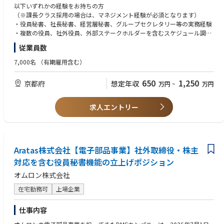
・サービス品質および業務効率改善への貢献
ト体制を設計・運用いただきます。
以下いずれかの経験をお持ちの方
【1. 役員秘書機能の立上げ】
（※課長クラス採用の場合は、マネジメント経験が必須となります）
・Aratasの経営体制・ガバナンス体制に適した役員秘書機能の設計。
・役員秘書、社長秘書、経営層秘書、グループセクレタリー等の実務経験
・社内取締役、社外取締役、株主関係者との連絡・調整プロセスの構築。
・複数の役員、社外役員、外部ステークホルダーを含むスケジュール調
整・会議運営経験
従業員数
・秘書業務に関する社内ルール、運用フロー、ナレッジの整備
・取締役会、経営会議、役員会議、株主関連会議等の重要会議体の運営支
【2. 役員秘書業務の実行】
援経験
7,000名
（有期雇用含む）
・社内取締役、社外取締役のスケジュール調整、会議設定、日程管理
・機密情報を扱う部門での業務経験
・取締役会、経営会議、株主・社外取締役との会議等の調整・案内
・経営企画、総務、法務、広報、IR、コーポレート部門等での経営層サポ
650
1,250
京都府
想定年収
万円
~
万円
・会議資料の準備依頼、回収、体裁確認、共有、事前送付
ート経験
・来客対応、出張手配、会食・接遇手配、必要に応じた経費処理支援
・役員の業務遂行に必要な各種サポート
※上場企業、大手企業、製造業、PEファンド投資先企業、グローバル企業
求人エントリー
・社外取締役や株主関係者からの問い合わせ対応窓口
等での役員対応経験がある方は特に歓迎します。
【3. 取締役会・ガバナンス関連業務の支援】
・取締役会の年間スケジュール管理、開催準備、関係者調整
◆必須条件【スキル】
・取締役会議案、資料、議事録等に関する関係部門との連携
・経営層、社外取締役、株主関係者等と適切にコミュニケーションできる
・取締役会後のアクションアイテム管理、フォローアップ支援
Aratas株式会社【電子部品事業】社外取締役・株主
ビジネスマナー、文章力、調整力
・株主、社外取締役、監査役等とのコミュニケーション支援
・複数の関係者・会議・タスクを同時に管理できるスケジュール管理力、
対応を含む役員秘書機能の立上げポジション
・その他、役員・取締役会運営に関する業務全般
段取り力
オムロン株式会社
※担当範囲は、ご経験・専門性を踏まえて相談のうえ決定します。秘書業
・機密情報を適切に取り扱える高い倫理観、守秘義務意識
務をベースとしつつ、取締役会事務局・経営管理・コーポレートガバナン
・会議体運営に必要な資料準備、議事録、関係者連絡、タスクフォローの
在宅勤務可
上場企業
ス関連業務へ領域を広げていただくことを期待しています。
実務スキル
・Word、Excel、PowerPoint、Outlook、Teams等の基本的なPCスキル
仕事内容
◆具体的な仕事内容に対しての期待する成果
・曖昧な状況でも自ら課題を整理し、必要なプロセスを構築できる力
・独立新会社として、社内・社外取締役が円滑かつ安定的に職務を遂行で