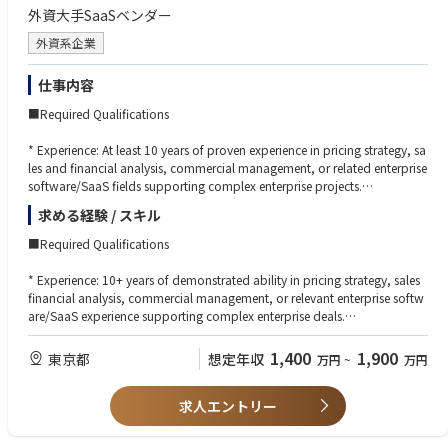
・株主、社外取締役、監査役等とのコミュニケーション支援
・複数の関係者・会議・タスクを同時に管理できるスケジュール管理力、
外資大手SaaSベンダー
・その他、役員・取締役会運営に関する業務全般
段取り力
◆部・チームの業務概要
※担当範囲は、ご経験・専門性を踏まえて相談のうえ決定します。秘書業
・機密情報を適切に取り扱える高い倫理観、守秘義務意識
外資系企業
配属先は、Aratas株式会社のプロジェクト推進室です。
務をベースとしつつ、取締役会事務局・経営管理・コーポレートガバナン
・会議体運営に必要な資料準備、議事録、関係者連絡、タスクフォローの
プロジェクト推進室は、独立企業として新たに必要となるコーポレート機
ス関連業務へ領域を広げていただくことを期待しています。
実務スキル
能のうち、役員秘書機能、取締役会運営支援、広報機能、全社横断重要プ
仕事内容
・Word、Excel、PowerPoint、Outlook、Teams等の基本的なPCスキル
ロジェクトのプログラムマネジメントなどを担う組織です。ミッション
◆具体的な仕事内容に対しての期待する成果
■Required Qualifications
・曖昧な状況でも自ら課題を整理し、必要なプロセスを構築できる力
は、株主、取締役会、経営陣、事業部門、市場・顧客、社内プロジェクト
・独立新会社として、社内・社外取締役が円滑かつ安定的に職務を遂行で
のハブとなり、各ステークホルダーとの関係性を企業価値向上につなげる
きる役員サポート体制が構築されていること
* Experience: At least 10 years of proven experience in pricing strategy, sa
◆歓迎条件
ことです。
・株主、社外取締役、社内取締役、執行・事業部門間のコミュニケーショ
les and financial analysis, commercial management, or related enterprise
・社外取締役、監査役、株主、PEファンド、投資家等との対応経験
現在は少数精鋭の立上げフェーズであり、各メンバーがそれぞれの専門領
ンが適切に設計・運用されていること
software/SaaS fields supporting complex enterprise projects.
・取締役会事務局、株主総会事務局、経営会議事務局等の経験
域において、新会社に必要な仕組み・プロセス・運用体制の構築をリード
・取締役会や重要会議体の開催準備、資料連携、事後フォローが滞りなく
* Education: A degree or equivalent relevant experience is required. Exper
・製造業、電子部品、自動車、産業機器、BtoBメーカーでの就業経験
しています。本ポジションには、役員秘書機能および取締役会周辺業務の
求める経験 / スキル
行われ、意思決定の質とスピード向上に貢献できていること
ience will be evaluated based on the core competencies required for this
・グローバル企業での役員秘書・経営サポート経験
立上げ・確立を中心的に担っていただくことを期待しています。
・属人的な秘書業務ではなく、Aratasに適した標準プロセス・ルール・ナ
position.
・英語でのメール対応、会議調整、資料確認が可能な方
■Required Qualifications
レッジとして定着していること
・コーポレートガバナンス、会社法、取締役会運営に関する基礎知識
◆配属先の課・チームの人数や雰囲気
・役員・社外取締役・株主関係者から信頼される、機密性・正確性・先回
* Language Skills: Full proficiency in Japanese and English at a level nece
・秘書業務の立上げ、業務改善、標準化、マニュアル化の経験
* Experience: 10+ years of demonstrated ability in pricing strategy, sales
プロジェクト推進室は、新会社Aratasの独立に伴い必要となるコーポレー
り力の高いサポートが提供できていること
ssary for business operations (reading, writing, and speaking) is required.
・部門横断プロジェクトや全社プロジェクトの運営支援経験
financial analysis, commercial management, or relevant enterprise softw
ト機能を立ち上げる少数精鋭の組織です。
* Executive Presence: A proven track record of advising, exerting influenc
are/SaaS experience supporting complex enterprise deals.
役員秘書、取締役会運営支援、広報、全社横断プロジェクト推進など、経
◆この仕事の魅力
e, and resolving conflicts at the SVP (Senior Vice President) level or highe
* Education: Degree or equivalent relevant experience required. Experienc
営に近い領域を担うため、スピード感、主体性、正確性、関係者調整力が
・大企業から独立し、PEファンド傘下で新たな成長を目指す会社の経営体
r. The ability to remain calm and deliver productive results even in high-pr
e will be evaluated based on the core competencies for the role.
求められます。
1,400
1,900
東京都
想定年収
万円
~
万円
制づくりに、立上げ段階から関わることができます。
essure, uncertain environments.
一方で、立上げフェーズのため、固定化された業務だけをこなすのではな
・単なる秘書業務にとどまらず、株主、社外取締役、経営陣、事業部門を
* Communication Skills: Exceptional communication skills, including the
* Language Tech: Full professional proficiency (written and spoken) in Ja
く、必要な仕組みを自ら考え、関係者を巻き込みながら形にしていくこと
つなぐ重要なハブとして、経営の意思決定を支える役割を担うことができ
ability to distill highly complex commercial, financial, and legal structure
求人エントリー
panese and English is required.
ができます。経営陣や関係部門との距離が近く、会社の変革を肌で感じな
ます。
s into concise summaries for executive leadership.
* Executive Presence: Proven experience advising, influencing, and navig
がら働ける環境です。
・新会社の役員秘書機能、取締役会運営支援、ガバナンス関連プロセスを
* Analytical Skills: A strong analytical background and a proven track rec
ating conflict at the SVP+ level. Ability to maintain composure and drive