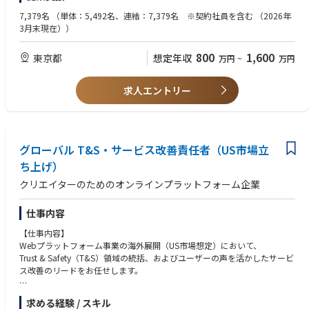
・ハイテク産業での翻訳経験
・毎月開催される他部署対戦で使用する資料の作成・発表
・製造業界での就業経験
7,379名
（単体：5,492名、連結：7,379名 ※契約社員を含む （2026年
・急な依頼でも対応できるガッツのある方
3月末現在））
【目標管理活動(MBO)に関わる業務全般】
(目標管理活動とは…企業活動の質を⾼めていくために、いくつかの⽬標を
【求める人物像】
800
1,600
東京都
想定年収
万円
~
万円
設定し全社で1年をかけて取り組む活動。
・どのような分野にも興味、関心を持ち、積極的に取り組める方
全社と部⾨毎のテーマをそれぞれ設け、定期的に達成度合いを測定)
・スピード感を持ってマルチタスクに対応できる方
・担当テーマについて達成状況の進捗確認
・エンジニアの意図を理解し、チームで協力して業務を進められるコミュ
求人エントリー
・他メンバーの取り組み意識を向上させる施策の企画推進
ニケーション能力がある方
【勤務形態】
原則出社勤務にて就業いただきます。
関連情報は弊社HPをご参照ください。https://www.disco.co.jp/recruit/inf
グローバル T&S・サービス改善責任者（US市場立
ormation/measures/
ち上げ）
クリエイターのためのオンラインプラットフォーム企業
【企業説明動画】
https://www.youtube.com/watch?v=3C6qOqjDBMo
仕事内容
【仕事内容】
Webプラットフォーム事業の海外展開（US市場想定）において、
Trust & Safety（T&S）領域の統括、およびユーザーの声を活かしたサービ
ス改善のリードをお任せします。
・ポリシー・判断基準の設計: US市場の法律や商習慣に合わせたコンテ
求める経験 / スキル
ンツ審査基準、モデレーションルールの策定および継続的なアップデート