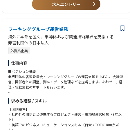
■ポジションの魅力
求人エントリー
・エンタープライズ領域で大きな裁量とスピード感を持って挑戦できる
・エンタープライズ企業への営業経験
UMUは年次に関係なく、大手企業への提案機会があります。大規模アカウ
・SaaS企業での業務経験
ントへの深耕や課題解決に、早期からチャレンジしキャリアを加速できま
・人材開発／組織開発領域での業務経験
す。
・中国語／英語を活用したビジネス経験
ワーキンググループ運営業務
・IT業界でのコンサルティング営業経験
・顧客の変革を最前線で支援し、ビジネスインパクトを実感できる
・教育／研修サービスでのコンサルティング営業経験
海外に本部を置く、半導体および関連技術業界を支援する
提供価値がデータや数字で可視化されるため、顧客の成功を近くで見なが
非営利団体の日本法人
ら、強い手応えを感じられる環境です。
外資系企業
■取引実績
仕事内容
製薬・金融・製造・小売・教育サービスなど、主に従業員1,000名以上の
エンタープライズ企業を中心に導入が拡大中。
■ポジション概要
業界問わず、社員の学びやAIリテラシーは喫緊の経営課題であり、提案機
業界団体の各種委員会・ワーキンググループの運営支援を中心に、会議運
会は今後さらに増えていきます。
営、関係者との調整、資料・データ管理などを担当します。あわせて、経
理・総務業務のサポートも行います。
■プロダクトの強み
UMUは単なる学習ツールに留まらず、AIやチャットボットを活用し、パー
■主な業務内容
求める経験 / スキル
ソナライズされたコーチングや学習コンテンツを提供。
・委員会・会議・イベントの運営サポート（会議調整、議事録作成、参加
個人の学びを最大化し、最終的には企業の生産性や売上に直結する仕組み
者対応等）
【必須要件】
です。
・スケジュール管理、進捗管理、関係者との連絡調整
・社内外の関係者と連携するプロジェクト運営・事務局運営経験（3年以
国内最大級のSaaSレビューサイト「ITreview」では約5,000製品中1位を獲
・各種資料・文書・データベース・Webサイトの管理・更新
上）
得。
・調査・アンケートの実施および集計
・英語でのビジネスコミュニケーションスキル（目安：TOEIC 800点以
現在グローバル2億人超、日本国内で28,000社以上が利用するまでに成長
・セミナー・ワークショップ・業界イベント運営支援
上）