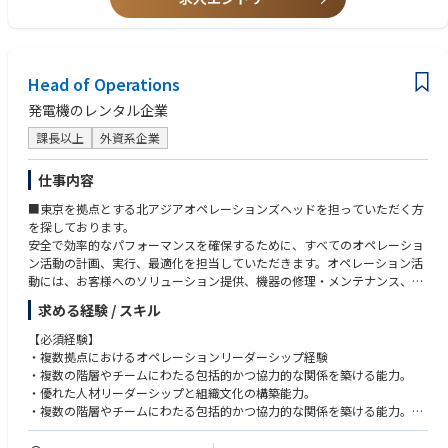
Head of Operations
発電機のレンタル企業
課長以上
外資系企業
仕事内容
■東京を拠点とする北アジアオペレーションズヘッドを担っていただく方
を探しております。
安全で効率的なパフォーマンスを確保するために、すべてのオペレーショ
ン活動の計画、実行、最適化を担当していただきます。オペレーション活
動には、お客様へのソリューション提供、機器の修理・メンテナンス、千
葉県にあるデポ運営などが含まれますが、これらに限定されません。
求める経験 / スキル
経営チームの一員として、主要プロジェクトの入札支援、サプライチェー
【必須経験】
ン活動、フリート計画なども推進します。
・複数拠点におけるオペレーションリーダーシップ経験
・複数の階層やチームにわたる包括的かつ協力的な関係を築ける能力。
【業務内容】
・優れた人材リーダーシップと組織文化の構築能力。
・エネルギーソリューションを適切な品質、コスト、納期でお客様に提供
・複数の階層やチームにわたる包括的かつ協力的な関係を築ける能力。
する責任を担う。
・ビジネスレベルの英語力
＊上記にはエンジニアリング、設計、機器の配送および返却、サービス提