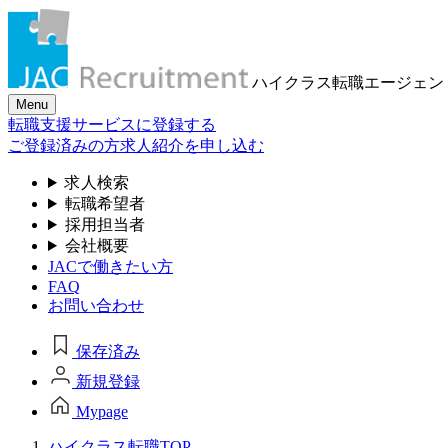
ハイクラス転職
エージェン
Menu
転職支援サービスに登録する
ご登録済みの方
求人紹介を申し込む
求人検索
転職希望者
採用担当者
会社概要
JACで働きたい方
FAQ
お問い合わせ
保存済み
新規登録
Mypage
ハイクラス転職TOP