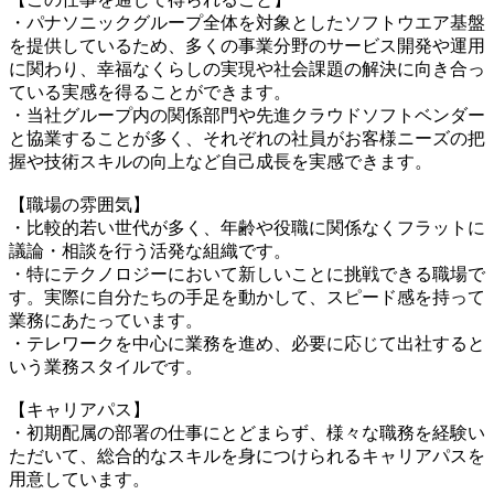
・パナソニックグループ全体を対象としたソフトウエア基盤
を提供しているため、多くの事業分野のサービス開発や運用
に関わり、幸福なくらしの実現や社会課題の解決に向き合っ
ている実感を得ることができます。
・当社グループ内の関係部門や先進クラウドソフトベンダー
と協業することが多く、それぞれの社員がお客様ニーズの把
握や技術スキルの向上など自己成長を実感できます。
【職場の雰囲気】
・比較的若い世代が多く、年齢や役職に関係なくフラットに
議論・相談を行う活発な組織です。
・特にテクノロジーにおいて新しいことに挑戦できる職場で
す。実際に自分たちの手足を動かして、スピード感を持って
業務にあたっています。
・テレワークを中心に業務を進め、必要に応じて出社すると
いう業務スタイルです。
【キャリアパス】
・初期配属の部署の仕事にとどまらず、様々な職務を経験い
ただいて、総合的なスキルを身につけられるキャリアパスを
用意しています。