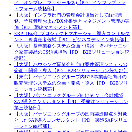
ド、オンプレ、プリセールス)【PD インフラプラッ
トフォーム統括部】
【大阪】インフラ部門の管理会計担当として経理業
務、予算管理およびDX化推進とマネジメント管理の実
施【PD 戦略マネジメント部】
ERP（Biz∫）プロジェクトマネージャ、導入コンサルタ
ント ※責任者候補【PD ビジネスデザイン統括部】
《大阪》基幹業務システム企画・構築 ※パナソニッ
ク家電製品のCS領域担当【PD B2Bソリューション統
括部】
【大阪】ハウジング事業会社向け案件管理システムの
企画・開発・導入【PD B2Bソリューション統括部】
【東京】パナソニックグループ内B2B事業会社向けの
販売管理システムの企画・開発・導入【PD B2Bソリ
ューション統括部】
【大阪】パナソニックグループ向けSCM・会計領域
SAP導入コンサルタント【PD 受発注ソリューション
第三統括部】
【大阪】パナソニックグループの国内製造拠点を対象
としたSAP導入コンサルタント【PD 製造SAPソリュ
ーション統括部】