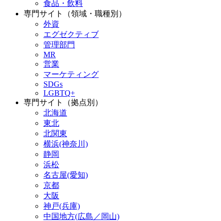
食品・飲料
専門サイト（領域・職種別）
外資
エグゼクティブ
管理部門
MR
営業
マーケティング
SDGs
LGBTQ+
専門サイト（拠点別）
北海道
東北
北関東
横浜(神奈川)
静岡
浜松
名古屋(愛知)
京都
大阪
神戸(兵庫)
中国地方(広島／岡山)