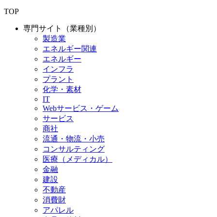
TOP
専門サイト（業種別）
製造業
エネルギー関連
エネルギー
インフラ
プラント
化学・素材
IT
Webサービス・ゲーム
サービス
商社
流通・物流・小売
コンサルティング
医療（メディカル）
金融
建設
不動産
消費財
アパレル