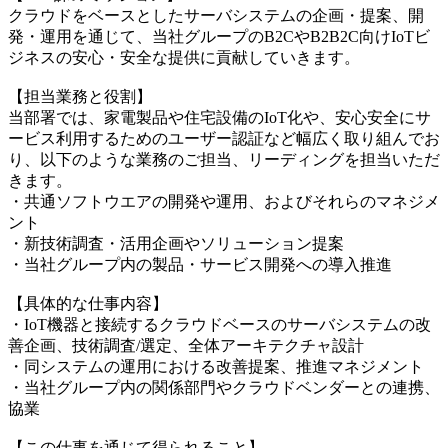
クラウドをベースとしたサーバシステムの企画・提案、開
発・運用を通じて、当社グループのB2CやB2B2C向けIoTビ
ジネスの安心・安全な提供に貢献していきます。
【担当業務と役割】
当部署では、家電製品や住宅設備のIoT化や、安心安全にサ
ービス利用するためのユーザー認証など幅広く取り組んでお
り、以下のような業務のご担当、リーディングを担当いただ
きます。
・共通ソフトウエアの開発や運用、およびそれらのマネジメ
ント
・新技術調査・活用企画やソリューション提案
・当社グループ内の製品・サービス開発への導入推進
【具体的な仕事内容】
・IoT機器と接続するクラウドベースのサーバシステムの改
善企画、技術調査/選定、全体アーキテクチャ設計
・同システムの運用における改善提案、推進マネジメント
・当社グループ内の関係部門やクラウドベンダーとの連携、
協業
【この仕事を通じて得られること】