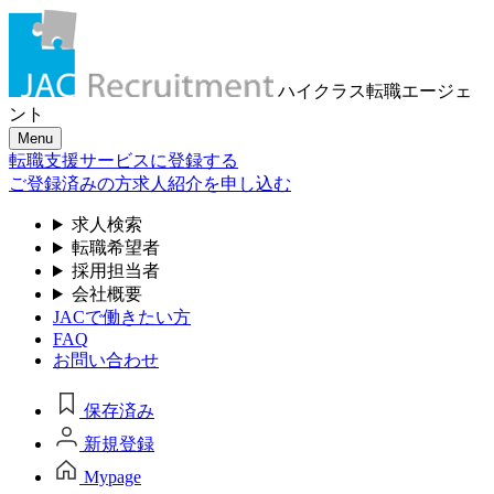
ハイクラス転職
エージェ
ント
Menu
転職支援サービスに登録する
ご登録済みの方
求人紹介を申し込む
求人検索
転職希望者
採用担当者
会社概要
JACで働きたい方
FAQ
お問い合わせ
保存済み
新規登録
Mypage