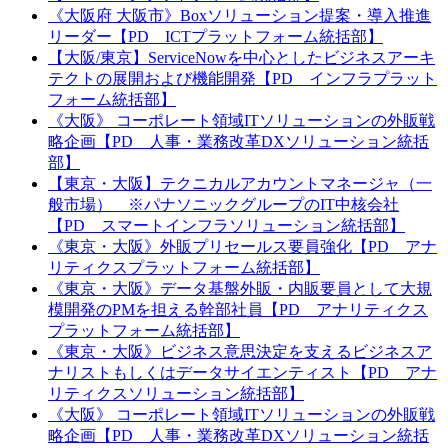
《大阪府 大阪市》Boxソリューション提案・導入推進
リーダー【PD ICTプラットフォーム統括部】
【大阪/東京】ServiceNowを中心としたビジネスアーキ
テクトの展開および機能開発【PD インフラプラット
フォーム統括部】
《大阪》 コーポレート領域ITソリューションの外販戦
略企画【PD 人事・業務改革DXソリューション統括
部】
【東京・大阪】テクニカルアカウントマネージャ（一
般市場） ※パナソニックグループのIT中核会社
【PD スマートインフラソリューション統括部】
《東京・大阪》外販プリセールス要員強化【PD アナ
リティクスプラットフォーム統括部】
《東京・大阪》データ基盤外販・内販要員として大規
模開発のPMを担える幹部社員【PD アナリティクス
プラットフォーム統括部】
《東京・大阪》ビジネス意思決定を支えるビジネスア
ナリストもしくはデータサイエンティスト【PD アナ
リティクスソリューション統括部】
《大阪》 コーポレート領域ITソリューションの外販戦
略企画【PD 人事・業務改革DXソリューション統括