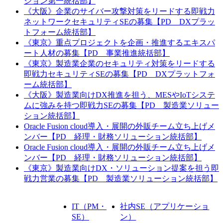
ション第一統括部】
《大阪》企業のサイバー攻撃対策をリードする即戦力
ネットワークセキュリティSEの募集【PD DXプラッ
トフォーム統括部】
《東京》重点プロジェクトを企画・推進するエキスパ
ート人材の募集【PD 事業推進統括部】
《東京》製造業企業のセキュリティ対策をリードする
即戦力セキュリティSEの募集【PD DXプラットフォ
ーム統括部】
《大阪》製造業向けDX推進を担う、MESやIoTシステ
ムに強みを持つ即戦力SEの募集【PD 製造業ソリュー
ション統括部】
Oracle Fusion cloud導入・展開の外販チーム立ち上げメ
ンバー【PD 経理・財務ソリューション統括部】
Oracle Fusion cloud導入・展開の外販チーム立ち上げメ
ンバー【PD 経理・財務ソリューション統括部】
《東京》製造業向けDX・ソリューション提案を担う即
戦力営業の募集【PD 製造業ソリューション統括部】
IT（PM・
社内SE（アプリケーショ
SE）
ン）