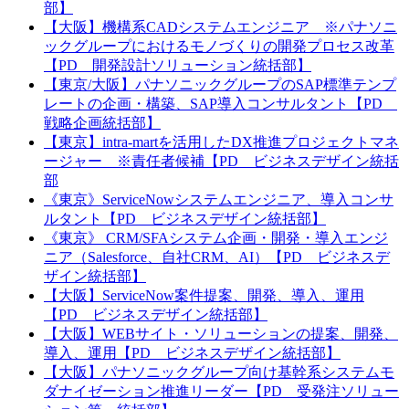
部】
【大阪】機構系CADシステムエンジニア ※パナソニ
ックグループにおけるモノづくりの開発プロセス改革
【PD 開発設計ソリューション統括部】
【東京/大阪】パナソニックグループのSAP標準テンプ
レートの企画・構築、SAP導入コンサルタント【PD
戦略企画統括部】
【東京】intra-martを活用したDX推進プロジェクトマネ
ージャー ※責任者候補【PD ビジネスデザイン統括
部
《東京》ServiceNowシステムエンジニア、導入コンサ
ルタント【PD ビジネスデザイン統括部】
《東京》 CRM/SFAシステム企画・開発・導入エンジ
ニア（Salesforce、自社CRM、AI）【PD ビジネスデ
ザイン統括部】
【大阪】ServiceNow案件提案、開発、導入、運用
【PD ビジネスデザイン統括部】
【大阪】WEBサイト・ソリューションの提案、開発、
導入、運用【PD ビジネスデザイン統括部】
【大阪】パナソニックグループ向け基幹系システムモ
ダナイゼーション推進リーダー【PD 受発注ソリュー