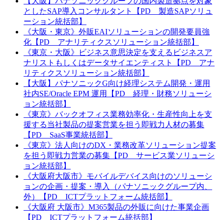
【大阪】パナソニックグループの国内製造拠点を対象
としたSAP導入コンサルタント【PD 製造SAPソリュ
ーション統括部】
《大阪・東京》外販EAIソリューションの開発要員強
化【PD アナリティクスソリューション統括部】
《東京・大阪》ビジネス意思決定を支えるビジネスア
ナリストもしくはデータサイエンティスト【PD アナ
リティクスソリューション統括部】
【大阪】パナソニックG向け経理システム開発・運用
社内SE/Oracle EPM 運用【PD 経理・財務ソリューシ
ョン統括部】
《東京》バックオフィス業務効率化・生産性向上を支
援する当社製品の提案営業を担う即戦力人材の募集
【PD SaaS事業統括部】
《東京》法人向けのDX・業務改革ソリューション提案
を担う即戦力営業の募集【PD サービス業ソリューシ
ョン統括部】
《大阪府大阪市》モバイルデバイス向けのソリューシ
ョンの企画・提案・導入（パナソニックグループ内、
外）【PD ICTプラットフォーム統括部】
《大阪府 大阪市》M365製品の外販に向けた事業企画
【PD ICTプラットフォーム統括部】