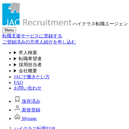
ハイクラス転職
エージェン
Menu
転職支援サービスに登録する
ご登録済みの方
求人紹介を申し込む
求人検索
転職希望者
採用担当者
会社概要
JACで働きたい方
FAQ
お問い合わせ
保存済み
新規登録
Mypage
ハイクラス転職TOP