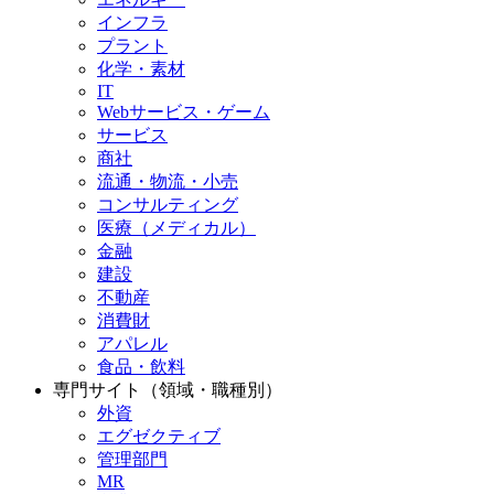
インフラ
プラント
化学・素材
IT
Webサービス・ゲーム
サービス
商社
流通・物流・小売
コンサルティング
医療（メディカル）
金融
建設
不動産
消費財
アパレル
食品・飲料
専門サイト（領域・職種別）
外資
エグゼクティブ
管理部門
MR