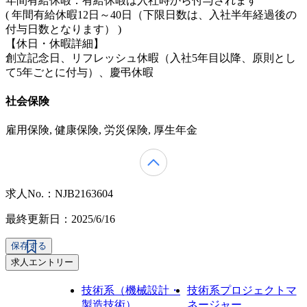
年間有給休暇：有給休暇は入社時から付与されます
( 年間有給休暇12日～40日（下限日数は、入社半年経過後の
付与日数となります） )
【休日・休暇詳細】
創立記念日、リフレッシュ休暇（入社5年目以降、原則とし
て5年ごとに付与）、慶弔休暇
社会保険
雇用保険, 健康保険, 労災保険, 厚生年金
求人No.：NJB2163604
最終更新日：2025/6/16
保存する
求人エントリー
技術系（機械設計・
技術系プロジェクトマ
製造技術）
ネージャー