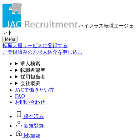
ハイクラス転職
エージェ
ント
Menu
転職支援サービスに登録する
ご登録済みの方
求人紹介を申し込む
求人検索
転職希望者
採用担当者
会社概要
JACで働きたい方
FAQ
お問い合わせ
保存済み
新規登録
Mypage