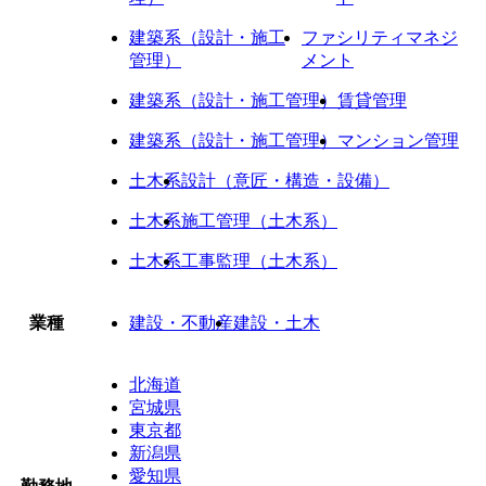
建築系（設計・施工
ファシリティマネジ
管理）
メント
建築系（設計・施工管理）
賃貸管理
建築系（設計・施工管理）
マンション管理
土木系
設計（意匠・構造・設備）
土木系
施工管理（土木系）
土木系
工事監理（土木系）
業種
建設・不動産
建設・土木
北海道
宮城県
東京都
新潟県
愛知県