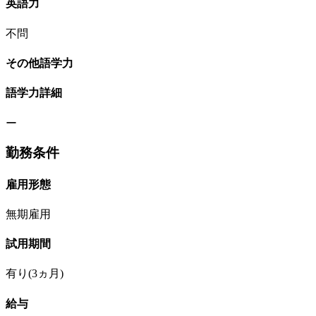
英語力
不問
その他語学力
語学力詳細
ー
勤務条件
雇用形態
無期雇用
試用期間
有り(3ヵ月)
給与