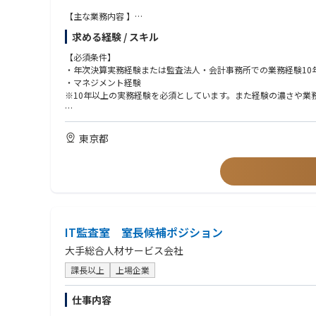
「今、転職すべきなのか？」
「5年後、10年後になりたい姿になるためにはどこに行くべきか
【主な業務内容 】
「この瞬間、ぼんやりと希望する次のキャリアは本当に望ましい
・財務会計（単体決算・連結決算）
求める経験 / スキル
求人紹介
・開示書類作成、監査法人対応
直近でのご転職の必要性の有無、もし転職するご決断をされる際
・管理会計（HD化を見据えた管理会計基盤の設計・刷新）
【必須条件】
求人票からだけでは読み取ることのできない企業の「温度」を提
・HD化に伴うグループ経理体制の構築
・年次決算実務経験または監査法人・会計事務所での業務経験10
選考対策
・経理業務のAI活用・再設計の推進
・マネジメント経験
書類選考に向けて、各業界の専門知識を生かし添削を実施
・（本人の意欲次第で拡大可）FP&A、内部統制、経営企画、資本
※10年以上の実務経験を必須としています。また経験の濃さや業
能力や特性に応じた面接対策の実施
意志決定サポート
【ポジションの魅力 】
【歓迎要件】
自身のキャリアが前に進むための意思決定をしていただく、背中
■上場企業経理
・公認会計士、税理士
東京都
内定受諾後には、『お祝い飯』を実施
上場企業における一連の決算作業や監査法人対応に携わることが
・日商簿記1級
・管理会計の実務経験または事業会社やコンサルティング会社、
■Recruiting Consulting
■経営陣と距離が近い
・経理業務効率化に関する経験、またはAIへの興味関心のある方
組織戦略策定
社長（経理責任者出身で2025年1月に社長就任）に対し直接レポ
クライアント企業のビジネス環境、競争力のポイントを理解した
【求める人物像】
組織のあるべき姿に向けた必要な人材を定義
■職務領域の拡大も可
・どんな状況も楽しめる前向きさと明るさがある方
採用戦略/採用計画の策定
社員の「やりたい」を重んじる社風です。
・他のチームとの連携・協業をスムーズに進められるコミュニケ
新たな事業成長に向けた採用要件のすり合わせ
IT監査室 室長候補ポジション
FP&A、内部統制、経営企画などの周辺領域にも本人のご志向次
・自ら課題を見つけ、企画提案することに喜びを感じる方
想定求人のマーケットバリュー、プリファランスを分析したうえ
大手総合人材サービス会社
求人票への落とし込み
■コミュニケーション
フィットする人材に向けた惹きつけや採用フローの設計、求職者
社員同士のコミュニケーションをとても大切にする環境です。
課長以上
上場企業
仕事内容