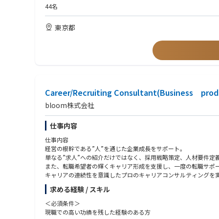
• 業務委託アクチュアリーと連携した保険料率の算定・プライシ
• 高いドキュメンテーション力および分析力
44名
• フロンターとの商品仕様・引受ガイドラインに関する調整
• Excelを用いたデータ分析・プライシング支援スキル
• 日本語ネイティブレベル／英語ビジネスレベル（リージョン・
東京都
■ 認可申請フェーズにおける商品・規制書類作成
• 金融庁認可申請に向けた約款（普通保険約款・特約）のドラフ
【歓迎要件】
• 業務委託アクチュアリー・コンサルティング会社と連携した料
• 旅行保険・傷害保険・医療保険のアンダーライティング経験
• 認可申請書類のうちアンダーライティング関連セクションの作
• 金融庁への規制届出（商品認可・料率届出等）の作成経験
• 日本の旅行保険市場における調査・競合分析
• アクチュアリーの基礎知識またはアクチュアリー試験の一部合
• 日本支店の引受ガイドライン・リスクアペタイトの策定への貢献
• 市場調査・競合分析を含む商品開発経験
• 外部アクチュアリー・コンサルティング会社との協働経験
■ 認可取得後のアンダーライティング・商品開発
Career/Recruiting Consultant(Business prod
• 旅行保険に関する再保険ストラクチャーの知識
bloom株式会社
（アンダーライティング業務）
【求める人物像】
• 旅行保険商品の日常的なアンダーライティング業務
• 自ら手を動かす「Doer」マインド — 約款ドラフト、料率算
仕事内容
• リスク評価、引受条件の決定、アンダーライティング判断
• 書類・計算における正確性へのこだわり
• 約款・特約条項・商品関連書類の維持・更新
• 将来的に日本のアンダーライティングチームを率いるリーダー
仕事内容
• アンダーライティング実績（損害率・保険料動向）のモニタリ
• 旅行保険の商品設計・マーケットダイナミクスに対する知的好
経営の根幹である”人”を通じた企業成長をサポート。
• 外部専門家（アクチュアリー、コンサルタント）と効果的に協
単なる”求人”への紹介だけではなく、採用戦略策定、人材要件定
（商品開発・商品改定）
• 変化の多い環境で柔軟に対応し、自律的に業務を推進できる方
また、転職希望者の輝くキャリア形成を支援し、一度の転職サポ
• 日本市場向け旅行保険新商品の開発主導
キャリアの連続性を意識したプロのキャリアコンサルティングを
• 市場動向・規制変更・事業ニーズに応じた商品改定の企画・実行
• アクチュアリーと連携したプライシング・料率見直し・商品収
求める経験 / スキル
■Management
• 新商品・商品変更に関する金融庁への届出書類の作成・提出
多くの企業では「あの人はマネジメントが出来ない」とか「マネ
＜必須条件＞
当社ではマネージャーとして求められることを定義し、「スキル
現職での高い功績を残した経験のある方
（プライシング・アクチュアリアル連携）