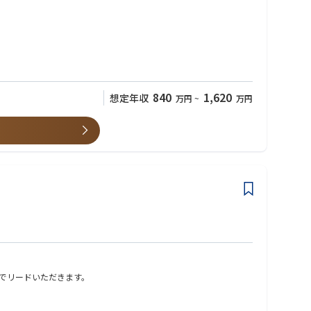
840
1,620
想定年収
万円
~
万円
成長に伴い、将来的には日本のアンダーライティング機能全体を統括
でリードいただきます。