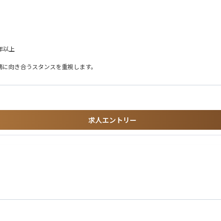
？」
ものか？あるいはこれまでの経験からすると難しすぎないか？」
には、その方のスキルや希望を鑑みて、マッチした企業様をご提案
示
年以上
政策・IR等の周辺・上流領域
務に向き合うスタンスを重視します。
をおす
できます。
金融機関関連などで経営管理の数値に対する知見・経験をお持ちの方
求人エントリー
ートする機会も多いです。
上で更なる成長に向けた施策を提案
ーション力のある方
第で関わることができます。
で、求職者にとっての訴求点を明確化
のご紹介