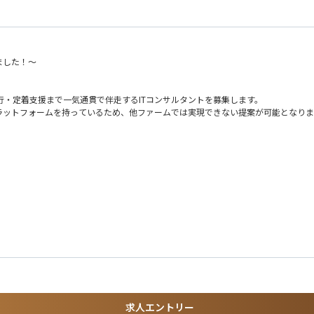
ました！～
行・定着支援まで一気通貫で伴走するITコンサルタントを募集します。
のプラットフォームを持っているため、他ファームでは実現できない提案が可能となり
まで挑戦したい方にフィットするポジションです。
を一気通貫でご担当いただきます。構想策定からPoC、開発、運用・定着支援まで
的支援
で柔軟な開発を支援）
ポート
めたご経験
のが得意な方
策定からPoCの設計・実行までを支援。社内に専門人材が不在の中、マーケティン
展開に向けた実行体制の土台づくりを実現しました。
クト
求人エントリー