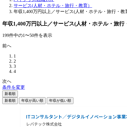
サービス(人材・ホテル・旅行・教育）
年収1,400万円以上／サービス(人材・ホテル・旅行・
年収1,400万円以上／サービス(人材・ホテル・旅
199
件
中の
1
〜
50
件を表示
前へ
1
2
3
4
次へ
条件を変更
新着順
新着順
年収が高い順
年収が低い順
ITコンサルタント／デジタルイノベーション事業
レバテック株式会社