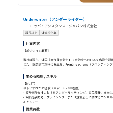
◎求める人物像
大手生命保険会社において、生成AIを活用したRAG（Retrieval
・自分の役割に責任を持ちつつ、周りを巻き込んで動ける方
上げ、実行計画策定までを一気通貫でリードしました。業務部門
・年齢や役職に関係なく、フィードバックを受け取って行動に移
・大手外資コンサル企業の社内基幹システムのクラウドマイグレ
・「どうやったらもっと良くなるか？」を考えて、行動まででき
大手コンサルティングファームの基幹システム刷新プロジェクトにおいて
Underwriter（アンダーライター）
・困っているメンバーに気づいて、声をかけてくれるような方
wrightを用いた自動テスト導入など、技術面からプロジェクト
・「やってみたい」と思ったら、まず手を動かしてみるチャレン
ヨーロッパ・アシスタンス・ジャパン株式会社
・生成AI（LLM）開発・社内活用推進プロジェクト
課長以上
外資系企業
◎組織について
当社はワンプール制を採用しており、プロジェクトに応じて柔軟
仕事内容
組織規模がコンパクトな分、年齢や年次に関係なく意見を出し合
個人の主体性が事業成長に直結するやりがいを感じられる環境で
【ポジション概要】
当社は現在、外国損害保険会社として金融庁への日本支店設立認
また、支店認可取得に先立ち、Fronting scheme（フロ
本ポジションは、リージョナルのChief Insurance Off
求める経験 / スキル
会社と連携しながら、約款等の書類作成、料率算定、規制対応書類
業務スコープには日本市場向けの商品開発・商品改定も含まれま
【MUST】
以下いずれかの経験（目安：3〜7年程度）
【主な業務内容】
• 損害保険会社におけるアンダーライティング、商品開発、また
• 保険商品開発、プライシング、または規制届出に関するコンサ
■ フロンティング・フェーズにおけるアンダーライティング支援
加えて：
• フロンティング・スキームに基づく旅行保険商品の設計支援
• 約款または規制届出書類のドラフティング実務経験
従業員数
• フロンティング商品の約款・特約条項・関連書類のドラフト・
• 保険料率算定・プライシングの基礎的理解