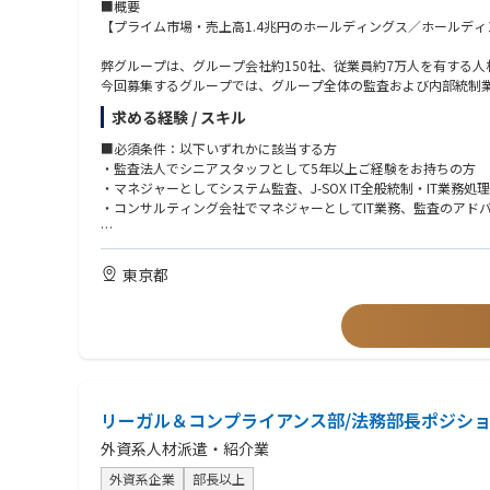
■概要
【プライム市場・売上高1.4兆円のホールディングス／ホールデ
弊グループは、グループ会社約150社、従業員約7万人を有する人
今回募集するグループでは、グループ全体の監査および内部統制
経営目標達成に貢献できる組織を目指し、海外含むグループ全体
求める経験 / スキル
今回の募集ポジションでは、そのうち国内各社におけるJ-SOXのI
■必須条件：以下いずれかに該当する方
■詳細
・監査法人でシニアスタッフとして5年以上ご経験をお持ちの方
内部統制に関する構築支援や評価、監査対象会社/部門がグルー
・マネジャーとしてシステム監査、J-SOX IT全般統制・IT業務
す。具体的には以下の業務を想定しています。これまでのご経験
・コンサルティング会社でマネジャーとしてIT業務、監査のアド
・J-SOXのIT領域（IT全般統制、IT業務処理統制）の構築支援
■歓迎条件：
・システム監査の個別計画策定、監査手続き作成、実施、内部監
・事業会社における、内部監査もしくはJ-SOX対応のご経験
東京都
・指摘事項改善フォローアップ
・システムリスクマネジメントに関する業務経験
・監査法人、各社関連部門との連携
・CISA、システム監査技術者の資格保有者
・所属組織のマネジメント、メンバーの育成及び指導
・英語力をお持ちの方
■求める人物像：
・さまざまな関係者と信頼関係を構築し、業務を推進できる方
・定型業務だけでなく、変化や新しいことも楽しめる方
リーガル＆コンプライアンス部/法務部長ポジシ
・コミュニケーション能力がある方
・論理的思考が得意な方
外資系人材派遣・紹介業
外資系企業
部長以上