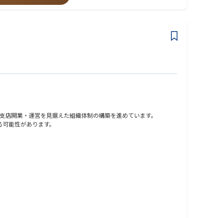
造データの整理・活用を目的に、システム化構想からアジャイル型チームの立ち
組織変革を後押ししました。
サインし、TypeScript/Node.jsによる開発推進、Play
ード両面での改善に貢献しました。
改善につながるケースも珍しくありません。
支店開業・運営を見据えた組織体制の構築を進めています。
する可能性があります。
ス申請フェーズにおいては、業務委託のアクチュアリーや外部コンサルティング
を期待しています。