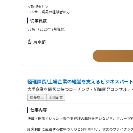
• 業務委託アクチュアリーと連携した保険料率の算定・プライシ
Member Development
＜歓迎要件＞
• 料率届出書類・関連資料の作成
自身の配下のメンバーの育成にコミット
コンサル業界の経験者の方
• クレーム実績・損害トレンドの分析によるプライシング判断へ
bloomが掲げる経営人材を育てるべく、ビジネススキル/人間学
IT業界の経験者の方
従業員数
マネージャーは「配下のメンバーが昇格しないと、自分も昇格で
不動産アセットマネジメント／不動産ファンドの経験者の方
（規制対応・コンプライアンス）
Business Planning
人材紹介エージェントでの就業経験
• 全商品・引受実務の金融庁規制・ガイドラインへの適合確認
59名
（2026年7月現在）
自身のチームで目指す目標の設定
個人営業のご経験
• 商品・料率に関する規制届出の作成・管理
飛躍的な目標への達成を成し遂げる企画の立案・実行
法人営業のご経験
• 旅行保険商品に影響する規制変更の継続的な把握
東京都
目標から逆算したときに実施するべきタスクへの落とし込み
顧客折衝経験
Work Management
（ステークホルダー連携）
メンバーが抱えるタスクを把握し、必要な改善を指南
• 業務委託アクチュアリー・外部コンサルティング会社とのアク
業務を行う中で理由も含めて理解をさせることで、基礎力を底上
• オペレーション・損害サービス部門との連携（商品実装・業務
メンバーの課題を言語化、それを改善する具体的な活動計画の提
• リージョナルChief Insurance Officer・グローバル
People Management
• 営業・販売部門との連携（商品ポジショニング・市場フィード
メンバーも人、メンバーがどんな人間かを把握し、効果的なアク
メンバーが目指すものを理解し、そこと今の業務の繋がりを伝え
経理課長/上場企業の経営を支えるビジネスパー
メンバーを可愛がり、メンバーから可愛がられる
【レポートライン】
大手企業を顧客に持つコーチング・組織開発コンサルテ
■Career Consulting
課長以上
上場企業
• Solid Line：Chief Insurance Officer, Regional
ヒアリング
• Dotted Line：CEO, Japan
求職者のキャリアに対する考え方・想いをヒアリング
仕事内容
相手がどんな人間かを理解することで、人生で大事にしているこ
※ ライセンス申請フェーズにおいては、業務委託アクチュアリ
人としての距離を縮めることで、相手の本音と対峙
決算・開示といった上場企業経理の基盤を担いながら、グループ経
するリーダーへの成長を期待しています。
キャリア提示
ヒアリングをしたうえで、まずはキャリア設計のあり方をご提案
経営判断に直結する数字づくりと分析を担い、攻めのファイナン