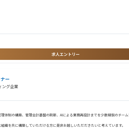
ング分析
の反映
などを習熟させることを求められる
きない」
チュアリアル・規制対応事項での緊密な連携
求人エントリー
げ
準備）
示
アンダーライティングチームとの商品戦略・ガイドラインに関する連携
バック）
ションにつなげる
ることでコミットメントを高める
トナー
ィング企業
とを把握
ーおよび外部コンサルティング会社と緊密に連携して業務を遂行します。日本支店の
理体制の構築、管理会計基盤の刷新、AIによる業務再設計までを少数精鋭のチーム
ス組織を共に構築していただける方に是非お越しいただだきたいと考えています。