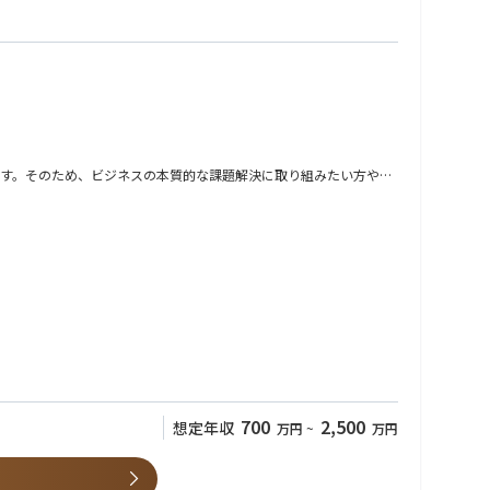
ます。そのため、ビジネスの本質的な課題解決に取り組みたい方や、
、クライアントの状況に応じて柔軟に関与いただきます。
700
2,500
想定年収
万円
~
万円
グ業務の設計とプロセス定着を両立し、実行可能な業務改革モデルを