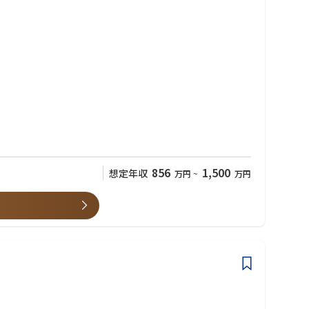
当いただきます。
ること等をモニタリングし、アシュアランスならびに提言を行いま
856
1,500
想定年収
万円
~
万円