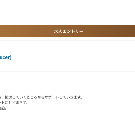
ング分析の支援
グローバル連携あり）
ティング
率算定書類・アクチュアリアル資料の作成
求人エントリー
成支援
格（日本アクチュアリー会等）
ucer)
定、届出書類作成を厭わない実行力
への成長意欲
ング・分析
奇心
働できる方
義、検討していくところからサポートしていきます。
ートにとどまらず、
実施。
益性分析
ージャーに向いてないね」とノリで語られることが多いと感じます。
」としてマネジメントを習得することを求めます。