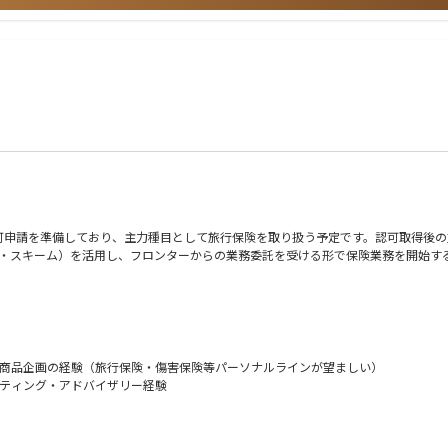
-Augmented Generation）構築を支援。ESG評価などに用いる膨大な非構
・企画部門・情報システム部など部門横断の合意形成を図り、デジタル活用に向けた
せる柔軟さがある方
ーションプロジェクト
る方
、クラウド移行（Azure）を含むスクラム開発体制を再構築。専門性の高いエンジニアをア
の立て直しを支援しました。QA体制の構築や他ベンダーとの連携も担い、品質・スピ
ジ精神がある方
かつ最適なチームを組成できる、少数精鋭の組織体制です。
えるフラットな文化が根づいており、入社間もない若手が提案した施策が即座に事業
す。
可申請を準備しており、主力種目として旅行保険を取り扱う予定です。認可取得後の
ンティング・スキーム）を活用し、フロンターからの業務委託を受ける形で保険業務を開始
icerにソリッドライン、Japan CEOにドッテッドラインでレポートします。ライセン
の作成など、実務の中核を担う「Doer」としての役割を期待しています。
す。将来的には、日本のアンダーライティングチーム全体を率いるリーダーへの成長
は商品企画の経験（旅行保険・傷害保険等パーソナルラインが望ましい）
ルティング・アドバイザリー経験
レビュー