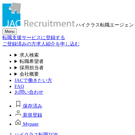
ハイクラス転職
エージェン
Menu
転職支援サービスに登録する
ご登録済みの方
求人紹介を申し込む
求人検索
転職希望者
採用担当者
会社概要
JACで働きたい方
FAQ
お問い合わせ
保存済み
新規登録
Mypage
ハイクラス転職TOP