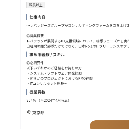
課長以上
仕事内容
～レバレジーズグループがコンサルティングファームを立ち上げ
◎募集概要
レバテックが展開するDX支援領域において、構想フェーズから実
自社内の開発部隊だけではなく、日本No.1のITフリーランス
フレームワークで終わる戦略ではなく、実際に現場を動かす変革
求める経験 / スキル
◎業務内容
◎必須要件
業務改革やDX推進を目的とした、システム導入・内製化支援など
以下いずれかのご経験をお持ちの方
◆生成AIなどの最新技術を活用した構想策定
・システム・ソフトウェア開発経験
◆PoC（概念実証）の計画策定と、実行環境の構築を含めた実践
・何らかのプロジェクトにおけるPMO経験
◆システム刷新における要件定義・設計・PMO支援
・ITコンサルタント経験
◆開発体制の強化（アジャイルコーチとして参画し、スピーディ
従業員数
◆スタートアップや成長企業の開発組織の立ち上げや内製化のサ
◎歓迎要件
・リーダー以上のマネジメント経験（規模感／期間不問）
854名
（※2024年4月時点）
◎アサインプロジェクト例
・非IT部門や現場の方々とも、丁寧に会話しながら物事を前に進
・製造業会社様のDX支援
・相手の立場や背景を汲みながら、わかりやすく説明・交渉する
東京都
大手製造業におけるデジタルマーケティング推進に向けて、構想
・組織課題に対して主体的に業務改善に取り組まれたご経験
構築しました。部門横断の連携を促進し、マーケティングの全社
・アジャイル/スクラムへの興味関心
・IPO準備中スタートアップ会社様の基盤システム刷新プロジェ
・大手保険会社の業務改善プロジェクト