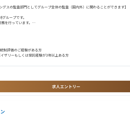
ィングスの監査部門としてグループ全体の監査（国内外）に関わることができます】
材グループです。
業務を行っています。
の監査レベルを向上させることがミッションです。
T領域（IT全般統制、IT業務処理統制）、システム監査、およびマネジメントをご担
プ戦略や経営方針に則り業務を行っていること、リスクを適切にコントロールしてい
処理統制評価のご経験がある方
を活かしながら専門性高くご活躍いただく想定です。
バイザリーもしくは受託経験が3年以上ある方
及び整備・運用状況評価、評価結果報告書の作成
査報告書の作成、結果講評
求人エントリー
ョン