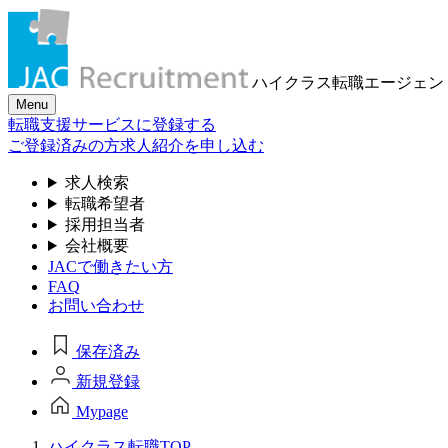
ハイクラス転職
エージェン
Menu
転職支援サービスに登録する
ご登録済みの方
求人紹介を申し込む
求人検索
転職希望者
採用担当者
会社概要
JACで働きたい方
FAQ
お問い合わせ
保存済み
新規登録
Mypage
ハイクラス転職TOP