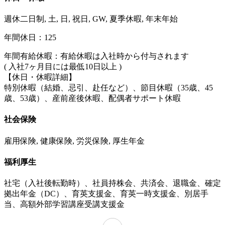
週休二日制, 土, 日, 祝日, GW, 夏季休暇, 年末年始
年間休日：125
年間有給休暇：有給休暇は入社時から付与されます
( 入社7ヶ月目には最低10日以上 )
【休日・休暇詳細】
特別休暇（結婚、忌引、赴任など）、節目休暇（35歳、45
歳、53歳）、産前産後休暇、配偶者サポート休暇
社会保険
雇用保険, 健康保険, 労災保険, 厚生年金
福利厚生
社宅（入社後転勤時）、社員持株会、共済会、退職金、確定
拠出年金（DC）、育英支援金、育英一時支援金、別居手
当、高額外部学習講座受講支援金