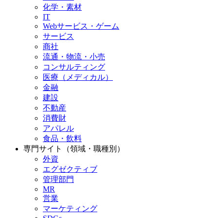
化学・素材
IT
Webサービス・ゲーム
サービス
商社
流通・物流・小売
コンサルティング
医療（メディカル）
金融
建設
不動産
消費財
アパレル
食品・飲料
専門サイト（領域・職種別）
外資
エグゼクティブ
管理部門
MR
営業
マーケティング