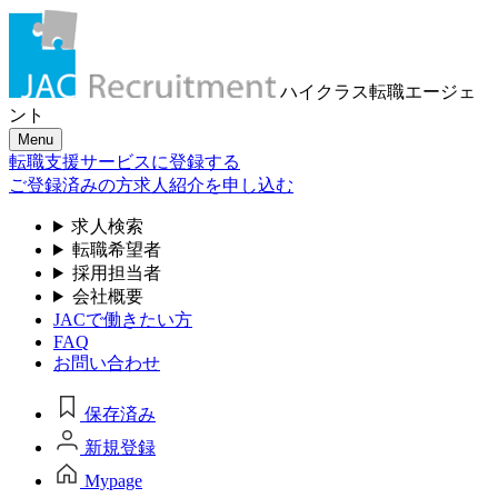
ハイクラス転職
エージェ
ント
Menu
転職支援サービスに登録する
ご登録済みの方
求人紹介を申し込む
求人検索
転職希望者
採用担当者
会社概要
JACで働きたい方
FAQ
お問い合わせ
保存済み
新規登録
Mypage