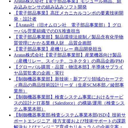
Aratas株式会社【電子部品事業】モジュール商品、組
み込みセンサの組み込みソフト開発
【電子部品事業】高圧メカニカルコンポの要素技術開
発・設計者
【Aratas社（旧オムロン社 電子部品事業部）】グロ
ーバル営業組織でのDX推進担当
【電子部品事業部】製品環境法規制／製品含有化学物
質管理にかかる業務人財 品質企画部
【電子部品事業】産機リレー 商品開発担当
Aratas株式会社【電子部品事業部】産業機器向け製品
（産機リレー、スイッチ、コネクタ）の商品企画(PM)
【グローバル購買・品質・物流本部】半導体サプライ
ヤ品質監査の企画・実行
【制御機器事業部】新技術・新アプリ領域のセーフテ
ィ商品の商品技術設計リーダ（生産SCM本部／綾部事
業所）
【制御機器事業部】検査システム事業におけるサービ
スの設計とIT基盤（Salesforce）の構築/運用（検査シス
テム事業本部）
【制御機器事業部/検査システム事業本部(ISD)】技術サ
ポートエンジニア_後方支援および技術サポートの課題
解決およびエンジニア育成カリキュラムの企画立案・