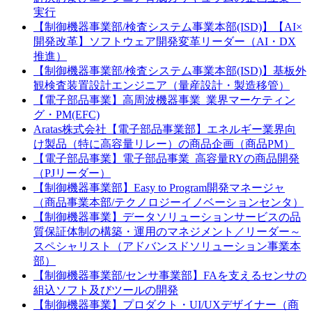
実行
【制御機器事業部/検査システム事業本部(ISD)】【AI×
開発改革】ソフトウェア開発変革リーダー（AI・DX
推進）
【制御機器事業部/検査システム事業本部(ISD)】基板外
観検査装置設計エンジニア（量産設計・製造移管）
【電子部品事業】高周波機器事業_業界マーケティン
グ・PM(EFC)
Aratas株式会社【電子部品事業部】エネルギー業界向
け製品（特に高容量リレー）の商品企画（商品PM）
【電子部品事業】電子部品事業_高容量RYの商品開発
（PJリーダー）
【制御機器事業部】Easy to Program開発マネージャ
（商品事業本部/テクノロジーイノベーションセンタ）
【制御機器事業】データソリューションサービスの品
質保証体制の構築・運用のマネジメント／リーダー～
スペシャリスト（アドバンスドソリューション事業本
部）
【制御機器事業部/センサ事業部】FAを支えるセンサの
組込ソフト及びツールの開発
【制御機器事業】プロダクト・UI/UXデザイナー（商