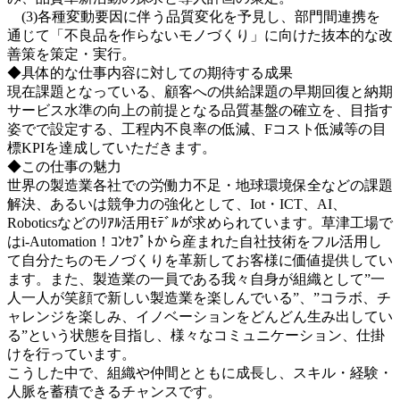
(3)各種変動要因に伴う品質変化を予見し、部門間連携を
通じて「不良品を作らないモノづくり」に向けた抜本的な改
善策を策定・実行。
◆具体的な仕事内容に対しての期待する成果
現在課題となっている、顧客への供給課題の早期回復と納期
サービス水準の向上の前提となる品質基盤の確立を、目指す
姿でで設定する、工程内不良率の低減、Fコスト低減等の目
標KPIを達成していただきます。
◆この仕事の魅力
世界の製造業各社での労働力不足・地球環境保全などの課題
解決、あるいは競争力の強化として、Iot・ICT、AI、
Roboticsなどのﾘｱﾙ活用ﾓﾃﾞﾙが求められています。草津工場で
はi-Automation！ｺﾝｾﾌﾟﾄから産まれた自社技術をフル活用し
て自分たちのモノづくりを革新してお客様に価値提供してい
ます。また、製造業の一員である我々自身が組織として”一
人一人が笑顔で新しい製造業を楽しんでいる”、”コラボ、チ
ャレンジを楽しみ、イノベーションをどんどん生み出してい
る”という状態を目指し、様々なコミュニケーション、仕掛
けを行っています。
こうした中で、組織や仲間とともに成長し、スキル・経験・
人脈を蓄積できるチャンスです。