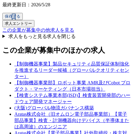
最終更新日：2026/5/28
保存する
求人エントリー
この企業が募集中の他求人を見る
求人をもっと見る
求人を閉じる
この企業が募集中のほかの求人
【制御機器事業】製品セキュリティ品質保証体制強化
を推進するリーダー候補（グローバルクオリティセン
ター）
【制御機器事業部】ロボット事業 AMR及びCobot プロ
ダクト・マーケティング（日本市場担当）
【検査システム事業本部(ISD)】検査装置開発部のハー
ドウェア開発マネージャー
(大阪)グローバル物流ガバナンス構築
Aratas株式会社（旧オムロン電子部品事業部）【電子
部品事業】検査・計測機器向けデバイス（半導体また
は高周波）のエンジニア
Aratas株式会社【電子部品事業】社外取締役・株主対