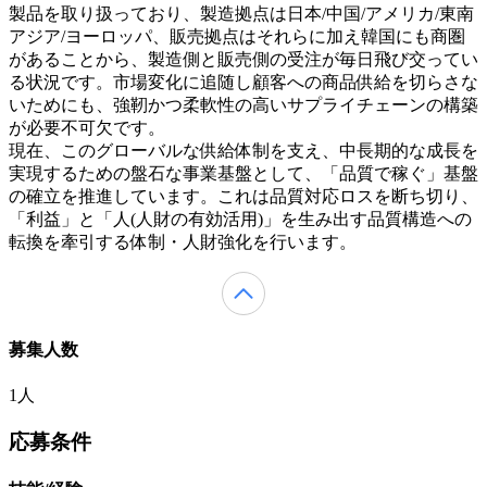
製品を取り扱っており、製造拠点は日本/中国/アメリカ/東南
アジア/ヨーロッパ、販売拠点はそれらに加え韓国にも商圏
があることから、製造側と販売側の受注が毎日飛び交ってい
る状況です。市場変化に追随し顧客への商品供給を切らさな
いためにも、強靭かつ柔軟性の高いサプライチェーンの構築
が必要不可欠です。
現在、このグローバルな供給体制を支え、中長期的な成長を
実現するための盤石な事業基盤として、「品質で稼ぐ」基盤
の確立を推進しています。これは品質対応ロスを断ち切り、
「利益」と「人(人財の有効活用)」を生み出す品質構造への
転換を牽引する体制・人財強化を行います。
募集人数
1人
応募条件