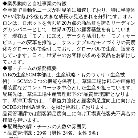
◆業界動向と自社事業の特徴
全産業で自動化ニーズが世界的に加速しており、特に半導体
やEV領域は今後も大きな成長が見込まれる分野です。オム
ロンは、ロボットを含む約20万点の商品群を誇るリーディン
グカンパニーとして、世界20万社の顧客基盤を有していま
す。現在は「モノ」に加え、データを活用した「モノ＋サー
ビス」への変革を推進し、サステナブルなモノづくりの高度
化をグローバルで牽引しており、グローバルで生産、販売を
しています。日々、世界中のお客様が求める製品をお届けし
ています。
◆部・チームの業務概要
IABの生産SCM本部は、生産戦略・ものづくり（生産技
術）・SCMの３つの機能を保有し、草津工場はPLCや画像処
理装置などコントローラを中心とした生産を担っています。
配属先は、草津工場生産管理部下の”品質管理課”となりま
す。草津工場では、「収益力強化と顧客満足度向上に向けた
QCDEの仕組み進化」を掲げ挑戦しております。
品質管理課では顧客満足度向上に向け工場責任客先不具合の
撲滅を担います。
◆配属先の課・チームの人数や雰囲気
＊品質管理課：29名（男性 24名、女性 5名）