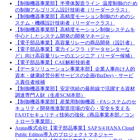
【制御機器事業部】半導体製造ライン_温度制御のため
の制御アルゴリズム設計技術者（リーダークラス）
【制御機器事業部】高精度モーション制御のためのシ
ステム・機構設計技術者（リーダークラス）
【制御機器事業部】高精度モーション制御システムを
中心としたシステム開発の開発マネージャ
【電子部品事業】高容量リレーの商品開発（設計者）
【電子部品事業】電力インフラ（データセンターな
ど）向け高容量リレーのエンジニア（リーダー候補）
【電子部品事業】CAE解析技術者
【データソリューション事業本部】企業人事向け人的
資本・健康経営分析サービスの企画(BizDev)・サービ
ス責任者候補
【制御機器事業部】安定供給の最前線で活躍する資材
調達専門人財（生産SCM本部）
【制御機器事業部】産業用制御機器・FAシステムのセ
キュリティ開発推進製造現場の安心・安全を支える
FA/OTセキュリティ技術の強化（商品事業本部／コン
トローラ事業部）
Aratas株式会社【電子部品事業】SAP S/4 HANA Cloud
Public Edition導入のプロジェクトマネジャー