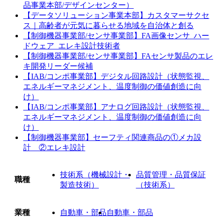
品事業本部/デザインセンター）
【データソリューション事業本部】カスタマーサクセ
ス｜高齢者が元気に暮らせる地域を自治体と創る
【制御機器事業部/センサ事業部】FA画像センサ_ハー
ドウェア_エレキ設計技術者
【制御機器事業部/センサ事業部】FAセンサ製品のエレ
キ開発リーダー候補
【IAB/コンポ事業部】デジタル回路設計（状態監視、
エネルギーマネジメント、温度制御の価値創造に向
け）
【IAB/コンポ事業部】アナログ回路設計（状態監視、
エネルギーマネジメント、温度制御の価値創造に向
け）
【制御機器事業部】セーフティ関連商品の①メカ設
計 ②エレキ設計
技術系（機械設計・
品質管理・品質保証
職種
製造技術）
（技術系）
業種
自動車・部品
自動車・部品