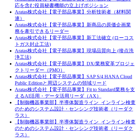
応を含む役員秘書機能の立上げポジション
Aratas株式会社【電子部品事業】分析技術者（材料関
連）
Aratas株式会社【電子部品事業】新商品の原価企画業
務を牽引できるリーダー
Aratas株式会社【電子部品事業】新工法確立 (ローコス
トガス封止工法)
Aratas株式会社【電子部品事業】現場品質向上 (接点洗
浄工法)
Aratas株式会社【電子部品事業】DX/業務変革プロジェ
クトリーダー（PMO）
Aratas株式会社【電子部品事業】SAP S/4 HANA Cloud
Public Editionと周辺システムの領域リード
Aratas株式会社【電子部品事業】Fit to Standard業務を支
えるAI活用・データ活用リーダ（AX）
【制御機器事業部】半導体製造ライン_インライン検査
のためのシステム設計・センシング技術者（リーダク
ラス）
【制御機器事業部】半導体製造ライン_インライン検査
のためのシステム設計・センシング技術者（リーダク
ラス）