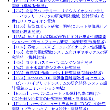
【Honda】EV・電動システム向けバッテリーシステム
開発（機械/熱領域）
【737】次世代バッテリー・リチウムイオンバッテリ
ー・バッテリーパックの研究開発(機械_設計領域)_次
世代リチウムイオン電池
【1106】新型ロボット研究・開発(ロボット制御設計／
知能化技術開発)
【1854】意のままの移動の実現に向けた車両性能開発
(シャシープラットフォーム研究・操安研究/制御領域)
【1107】四輪レース車ビークルダイナミクス性能開発
【460】次世代電動駆動システム向けギヤボックスの研
究開発 (機械領域)
【468】航空用ガスタービンエンジン研究開発
【947】高圧水素貯蔵システム研究開発
【933】自律移動作業ロボット研究開発(知能化領域)
【1531】Honda eVTOL(電動垂直離着陸機)向けガスタ
ービン・ハイブリッドシステムの研究開発(システム設
計/電気シュミレーション領域)
【Honda】カーボンニュートラル燃料合成に向けた
CO2分解反応装置の研究開発(機械・制御領域）
【Honda】カーボンニュートラル技術（DAC）の研究
開発（プラントのプロセス設計・開発領域）