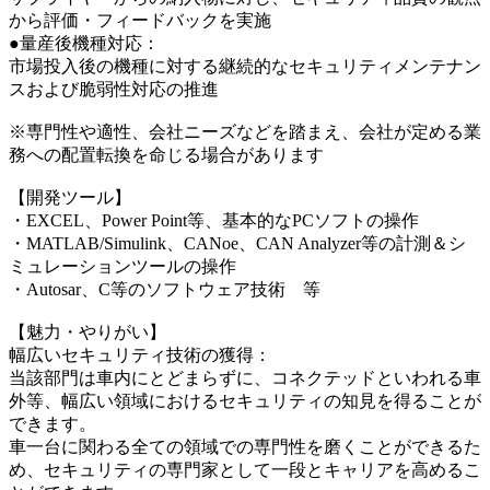
から評価・フィードバックを実施
●量産後機種対応：
市場投入後の機種に対する継続的なセキュリティメンテナン
スおよび脆弱性対応の推進
※専門性や適性、会社ニーズなどを踏まえ、会社が定める業
務への配置転換を命じる場合があります
【開発ツール】
・EXCEL、Power Point等、基本的なPCソフトの操作
・MATLAB/Simulink、CANoe、CAN Analyzer等の計測＆シ
ミュレーションツールの操作
・Autosar、C等のソフトウェア技術 等
【魅力・やりがい】
幅広いセキュリティ技術の獲得：
当該部門は車内にとどまらずに、コネクテッドといわれる車
外等、幅広い領域におけるセキュリティの知見を得ることが
できます。
車一台に関わる全ての領域での専門性を磨くことができるた
め、セキュリティの専門家として一段とキャリアを高めるこ