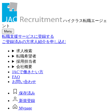
ハイクラス転職
エージェ
ント
Menu
転職支援サービスに登録する
ご登録済みの方
求人紹介を申し込む
求人検索
転職希望者
採用担当者
会社概要
JACで働きたい方
FAQ
お問い合わせ
保存済み
新規登録
Mypage