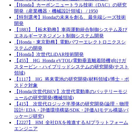
【Honda】カーボンニュートラル技術（DAC）の研究
開発（産業機器・機械設計領域） / 1950
【特別選考】Hondaの未来を創る、最先端シーズ技術
開発
【1883】【栃木勤務】車両運動統合制御システム及び
エネルギーマネジメント制御システム開発
【Honda・東京勤務】電動パワーエレクトロニクスシ
ステムの開発
【Honda】次世代LiDAR技術開発
【455】_HG_Honda eVTOL(電動垂直離着陸機)向けガ
スタービン・ハイブリッドシステムの研究開発(テスト
領域)
【1117】_HG_将来電池の研究開発(材料領域)/博士・ポ
スドク対象
【Honda/次世代BEV】次世代電動車のバッテリーモジ
ュールの研究開発(機械領域)
【415】_次世代ロジック半導体の研究開発(論理・物理
設計/ EDA・評価環境構築/SDK・評価AIモデル構築/パ
ッケージ研究)
【2227】_HM_全社DXを推進するAIプラットフォーム
エンジニア