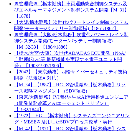
※管理職※【栃木勤務】車両運動統合制御システム及
びエネルギーマネジメント制御システム開発【M_31】
【1878】
【大阪/栃木勤務】次世代パワートレイン制御システム
開発(モーター/バッテリー制御領域)【1861/1862】
※管理職※【大阪/栃木勤務】次世代パワートレイン制
御システム開発(モーター/バッテリー制御領域)
【M_32/33】【1884/1886】
【栃木/大宮/大阪】次世代AD/ADAS ECU開発（NoA/
自動運転Lv4等 最新機能を実現する電子ユニット開
発）【1903/1905/1906】
【2042】【東京勤務】四輪サイバーセキュリティ技術
開発（法規認可対応）
【M_34】【1887】_HG_※管理職※【栃木勤務】リソ
ース戦略マネジメント（SDV領域）
【東京/大阪勤務】IVI開発×生成AI活用推進エンジニア
（開発業務改革／AIエージェントドリブン）
【1932/1844】
【1972】_HG_【栃木勤務】システムズエンジニアリン
グ・MBSEを活用したSDVプロセス改革・実行
【M_42】【1971】_HG_※管理職※【栃木勤務】シス