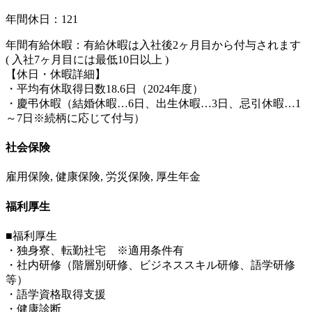
年間休日：121
年間有給休暇：有給休暇は入社後2ヶ月目から付与されます
( 入社7ヶ月目には最低10日以上 )
【休日・休暇詳細】
・平均有休取得日数18.6日（2024年度）
・慶弔休暇（結婚休暇…6日、出生休暇…3日、忌引休暇…1
～7日※続柄に応じて付与）
社会保険
雇用保険, 健康保険, 労災保険, 厚生年金
福利厚生
■福利厚生
・独身寮、転勤社宅 ※適用条件有
・社内研修（階層別研修、ビジネススキル研修、語学研修
等）
・語学資格取得支援
・健康診断