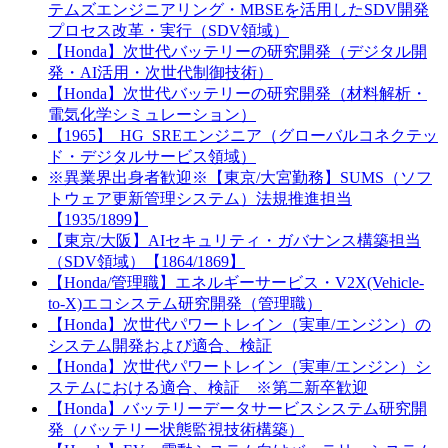
テムズエンジニアリング・MBSEを活用したSDV開発
プロセス改革・実行（SDV領域）
【Honda】次世代バッテリーの研究開発（デジタル開
発・AI活用・次世代制御技術）
【Honda】次世代バッテリーの研究開発（材料解析・
電気化学シミュレーション）
【1965】_HG_SREエンジニア（グローバルコネクテッ
ド・デジタルサービス領域）
※異業界出身者歓迎※【東京/大宮勤務】SUMS（ソフ
トウェア更新管理システム）法規推進担当
【1935/1899】
【東京/大阪】AIセキュリティ・ガバナンス構築担当
（SDV領域）【1864/1869】
【Honda/管理職】エネルギーサービス・V2X(Vehicle-
to-X)エコシステム研究開発（管理職）
【Honda】次世代パワートレイン（実車/エンジン）の
システム開発および適合、検証
【Honda】次世代パワートレイン（実車/エンジン）シ
ステムにおける適合、検証 ※第二新卒歓迎
【Honda】バッテリーデータサービスシステム研究開
発（バッテリー状態監視技術構築）