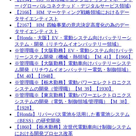
ー (グローバルコネクテッド・デジタルサービス領域)
【2166】_HM_マーケティング戦略領域におけるデー
タサイエンティスト
【2167】_HM_四輪事業の意志決定高度化の為のデー
タサイエンティスト
【Honda・大阪】EV・電動システム向けバッテリーシ
ステム・開発（リチウムイオンバッテリー領域）
※管理職※【大阪勤務】EV・電動システム向けバッテ
リーシステム開発（機械・熱領域）【M_41】【1966】
※管理職※【大阪勤務】電動車向けバッテリーシステ
ム開発（リチウムイオンバッテリー電気・制御領域）
【M_40】【1948】
※管理職※【栃木勤務】電動パワーエレクトロニクス
システムの開発（管理職）【M_39】【1930】
※管理職※【東京勤務】電動パワーエレクトロニクス
システムの開発（電気・制御領域/管理職）【M_38】
【1928】
【Honda】リパーパス電池を活用した蓄電池システム
（BESS）の研究開発
【1860】【栃木勤務】次世代電動車向け制御システム
における開発プロセス改革