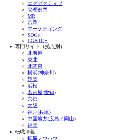
エグゼクティブ
管理部門
MR
営業
マーケティング
SDGs
LGBTQ+
専門サイト（拠点別）
北海道
東北
北関東
横浜(神奈川)
静岡
浜松
名古屋(愛知)
京都
大阪
神戸(兵庫)
中国地方(広島／岡山)
福岡
転職情報
転職ノウハウ