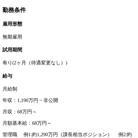
勤務条件
雇用形態
無期雇用
試用期間
有り(2ヶ月（待遇変更なし）)
給与
月給制
年収：1,190万円 ~ 非公開
月収：68万円～
月額基本給：68万円～
管理職 例1:約1,290万円（課長相当ポジション） 例2:約