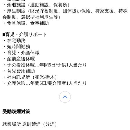
・余暇施設（運動施設、保養所）
・厚生制度（財形貯蓄制度、団体扱い保険、持家支援、持株
会制度、選択型福利厚生等）
・食堂施設、食事補助
■育児・介護サポート
・在宅勤務
・短時間勤務
・育児・介護休職
・産前産後休暇
・子の看護休暇…年間5日/子供1人当たり
・育児費用補助
・社内託児所（和光/栃木）
・介護休暇…年間5日/要介護者1人当たり
受動喫煙対策
就業場所 原則禁煙（分煙）