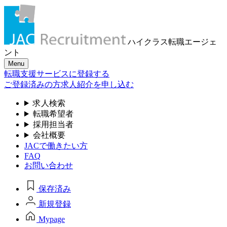
ハイクラス転職
エージェ
ント
Menu
転職支援サービスに登録する
ご登録済みの方
求人紹介を申し込む
求人検索
転職希望者
採用担当者
会社概要
JACで働きたい方
FAQ
お問い合わせ
保存済み
新規登録
Mypage