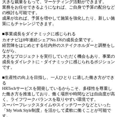
大きな裁量をもって、マーケティング活動ができます。
業務をお任せできるようになれば、ご自身で予算の配分など
の検討も可能です。
成果が出れば、予算を増やして施策を強化したり、新しい施
策にもチャレンジできます。
■事業成長をダイナミックに感じられる
カオナビは8年連続シェアNo.1※の成長企業です。
経営陣をはじめとする社内外のステイクホルダーと調整をし
ながら、
大きなプロジェクトを実行していただく機会もあり、事業の
成長をダイレクトに・ダイナミックに感じられるポジション
です。
■生産性の向上を目指し、一人ひとり に適した働き方ができ
る
HRTechサービスを開発しているからこそ、多様性を尊重し
た働き方を推進しており、働く場所や時間などは自由度が高
く、ライフワークバランスを取りやすい環境です。
スーパーフレックスタイムやスイッチワークなどといった
「My Work Style制度」を活かして柔軟に働くことが可能で
す。