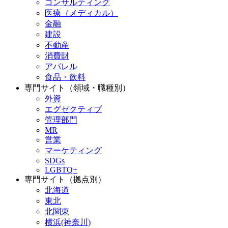
コンサルティング
医療（メディカル）
金融
建設
不動産
消費財
アパレル
食品・飲料
専門サイト（領域・職種別）
外資
エグゼクティブ
管理部門
MR
営業
マーケティング
SDGs
LGBTQ+
専門サイト（拠点別）
北海道
東北
北関東
横浜(神奈川)