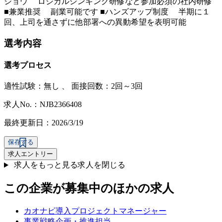
ジョウ ロジカルシンキング研修など参加必須の社内研修
■兼業推奨 副業可能です ■ハンズアップ制度 半期に１
回、上司を通さずに他部署への異動希望を表明可能
選考内容
選考プロセス
適性試験：
無し
、
面接回数：2回～3回
求人No.：NJB2366408
最終更新日：2026/3/19
保存する
求人エントリー
求人をもっと見る
求人を閉じる
この企業が募集中のほかの求人
カオナビ導入プロジェクトマネージャー
事業戦略企画・推進担当