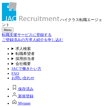
ハイクラス転職
エージェ
ント
Menu
転職支援サービスに登録する
ご登録済みの方
求人紹介を申し込む
求人検索
転職希望者
採用担当者
会社概要
JACで働きたい方
FAQ
お問い合わせ
保存済み
新規登録
Mypage