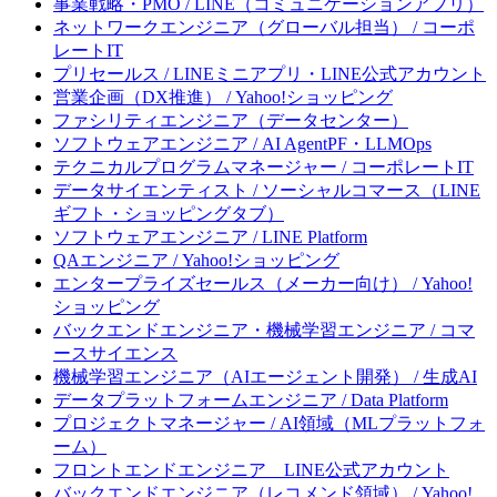
事業戦略・PMO / LINE（コミュニケーションアプリ）
ネットワークエンジニア（グローバル担当） / コーポ
レートIT
プリセールス / LINEミニアプリ・LINE公式アカウント
営業企画（DX推進） / Yahoo!ショッピング
ファシリティエンジニア（データセンター）
ソフトウェアエンジニア / AI AgentPF・LLMOps
テクニカルプログラムマネージャー / コーポレートIT
データサイエンティスト / ソーシャルコマース（LINE
ギフト・ショッピングタブ）
ソフトウェアエンジニア / LINE Platform
QAエンジニア / Yahoo!ショッピング
エンタープライズセールス（メーカー向け） / Yahoo!
ショッピング
バックエンドエンジニア・機械学習エンジニア / コマ
ースサイエンス
機械学習エンジニア（AIエージェント開発） / 生成AI
データプラットフォームエンジニア / Data Platform
プロジェクトマネージャー / AI領域（MLプラットフォ
ーム）
フロントエンドエンジニア LINE公式アカウント
バックエンドエンジニア（レコメンド領域） / Yahoo!