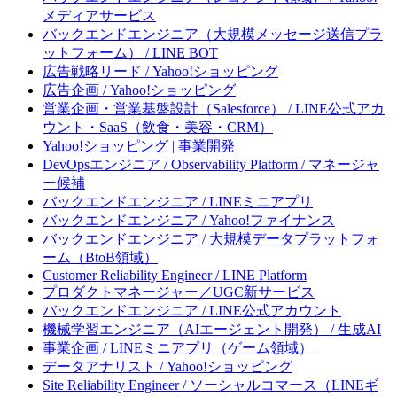
メディアサービス
バックエンドエンジニア（大規模メッセージ送信プラ
ットフォーム） / LINE BOT
広告戦略リード / Yahoo!ショッピング
広告企画 / Yahoo!ショッピング
営業企画・営業基盤設計（Salesforce） / LINE公式アカ
ウント・SaaS（飲食・美容・CRM）
Yahoo!ショッピング | 事業開発
DevOpsエンジニア / Observability Platform / マネージャ
ー候補
バックエンドエンジニア / LINEミニアプリ
バックエンドエンジニア / Yahoo!ファイナンス
バックエンドエンジニア / 大規模データプラットフォ
ーム（BtoB領域）
Customer Reliability Engineer / LINE Platform
プロダクトマネージャー／UGC新サービス
バックエンドエンジニア / LINE公式アカウント
機械学習エンジニア（AIエージェント開発） / 生成AI
事業企画 / LINEミニアプリ（ゲーム領域）
データアナリスト / Yahoo!ショッピング
Site Reliability Engineer / ソーシャルコマース（LINEギ