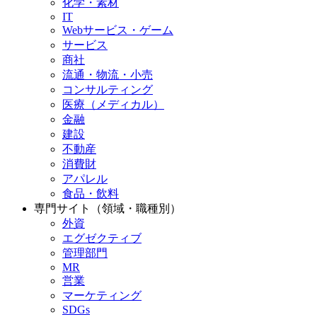
化学・素材
IT
Webサービス・ゲーム
サービス
商社
流通・物流・小売
コンサルティング
医療（メディカル）
金融
建設
不動産
消費財
アパレル
食品・飲料
専門サイト（領域・職種別）
外資
エグゼクティブ
管理部門
MR
営業
マーケティング
SDGs