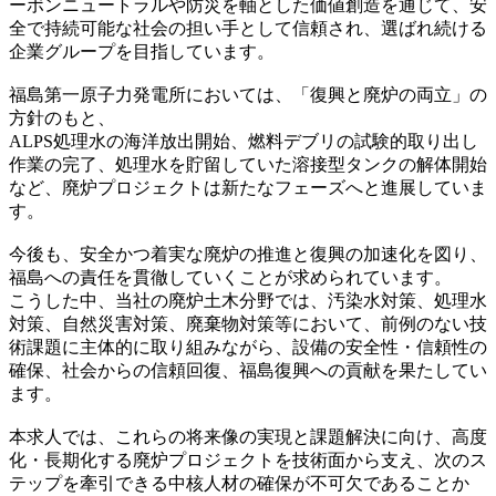
ーボンニュートラルや防災を軸とした価値創造を通じて、安
全で持続可能な社会の担い手として信頼され、選ばれ続ける
企業グループを目指しています。
福島第一原子力発電所においては、「復興と廃炉の両立」の
方針のもと、
ALPS処理水の海洋放出開始、燃料デブリの試験的取り出し
作業の完了、処理水を貯留していた溶接型タンクの解体開始
など、廃炉プロジェクトは新たなフェーズへと進展していま
す。
今後も、安全かつ着実な廃炉の推進と復興の加速化を図り、
福島への責任を貫徹していくことが求められています。
こうした中、当社の廃炉土木分野では、汚染水対策、処理水
対策、自然災害対策、廃棄物対策等において、前例のない技
術課題に主体的に取り組みながら、設備の安全性・信頼性の
確保、社会からの信頼回復、福島復興への貢献を果たしてい
ます。
本求人では、これらの将来像の実現と課題解決に向け、高度
化・長期化する廃炉プロジェクトを技術面から支え、次のス
テップを牽引できる中核人材の確保が不可欠であることか