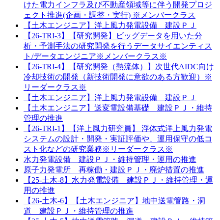
けた電力インフラ及び不動産領域等に伴う開発プロジ
ェクト推進(企画・調整・実行) ※メンバークラス
【土木エンジニア】洋上風力発電設備 建設ＰＪ
【26-TRI-3】【研究開発】ビッグデータを用いた分
析・予測手法の研究開発を行うデータサイエンティス
ト/データエンジニア※メンバークラス※
【26-TRI-4】【研究開発（熱流体）】次世代AIDC向け
冷却技術の開発（新技術開発に意欲のある方歓迎）※
リーダークラス※
【土木エンジニア】洋上風力発電設備 建設ＰＪ
【土木エンジニア】送変電設備基礎 建設ＰＪ・維持
管理の推進
【26-TRI-1】【洋上風力研究員】 浮体式洋上風力発電
システムの設計・開発・実証評価や、運用保守の低コ
スト化などの研究業務※リーダークラス※
水力発電設備 建設ＰＪ・維持管理・運用の推進
原子力発電所 再稼働・建設ＰＪ・廃炉措置の推進
【25-土木-8】水力発電設備 建設ＰＪ・維持管理・運
用の推進
【26-土木-6】【土木エンジニア】地中送電管路・洞
道 建設ＰＪ・維持管理の推進