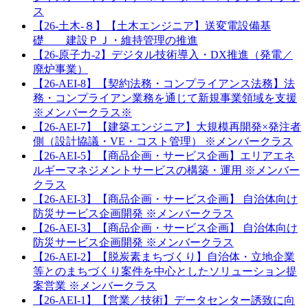
ス
【26-土木-８】【土木エンジニア】送変電設備基
礎 建設ＰＪ・維持管理の推進
【26-原子力-2】デジタル技術導入・DX推進（発電／
廃炉事業）
【26-AEI-8】【契約法務・コンプライアンス法務】法
務・コンプライアン業務を通じて新規事業領域を支援
※メンバークラス※
【26-AEI-7】【建築エンジニア】大規模再開発×発注者
側（設計協議・VE・コスト管理） ※メンバークラス
【26-AEI-5】【商品企画・サービス企画】エリアエネ
ルギーマネジメントサービスの構築・運用 ※メンバー
クラス
【26-AEI-3】【商品企画・サービス企画】 自治体向け
防災サービス企画開発 ※メンバークラス
【26-AEI-3】【商品企画・サービス企画】 自治体向け
防災サービス企画開発 ※メンバークラス
【26-AEI-2】【脱炭素まちづくり】自治体・立地企業
等とのまちづくり案件を中心としたソリューション提
案営業 ※メンバークラス
【26-AEI-1】【営業／技術】データセンター誘致に向