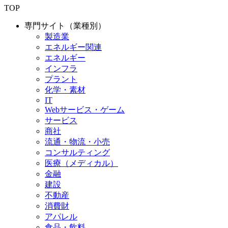
TOP
専門サイト（業種別）
製造業
エネルギー関連
エネルギー
インフラ
プラント
化学・素材
IT
Webサービス・ゲーム
サービス
商社
流通・物流・小売
コンサルティング
医療（メディカル）
金融
建設
不動産
消費財
アパレル
食品・飲料