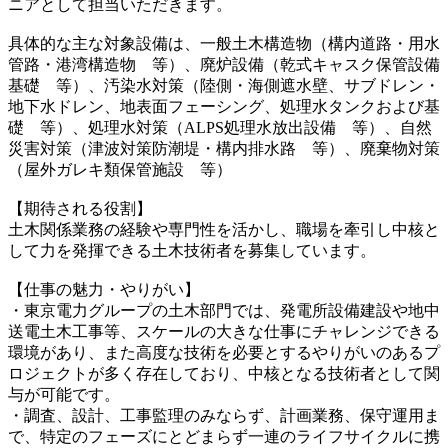
ニアとして担当いただきます。
具体的な主な対象設備は、一般土木構造物（構内道路・用水
管路・港湾構造物 等）、廃炉設備（乾式キャスク保管設備
基礎 等）、汚染水対策（陸側・海側遮水壁、サブドレン・
地下水ドレン、地表面フェーシング、処理水タンクおよび基
礎 等）、処理水対策（ALPS処理水放出設備 等）、自然
災害対策（津波対策防潮堤・構内排水路 等）、廃棄物対策
（屋外ガレキ類保管施設 等）
【期待される役割】
土木関係業務の経験や専門性を活かし、職場を牽引し中核と
して力を発揮できる土木技術者を募集しています。
【仕事の魅力・やりがい】
・東京電力グループの土木部門では、発電所設備建設や地中
送電土木工事等、スケールの大きな仕事にチャレンジできる
環境があり、また高度な技術を必要とするやりがいのあるプ
ロジェクトが多く存在しており、中核となる技術者として関
与が可能です。
・調査、設計、工事監理のみならず、計画業務、保守運用ま
で、特定のフェーズにとどまらず一連のライフサイクルに携