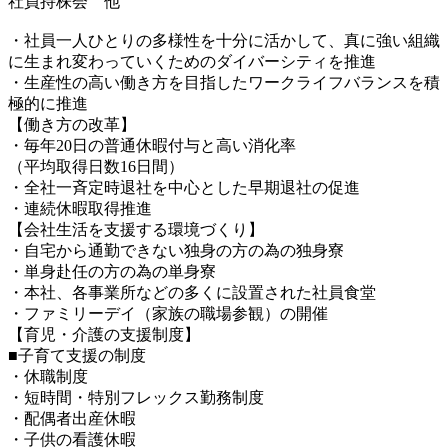
社員持株会 他
・社員一人ひとりの多様性を十分に活かして、真に強い組織
に生まれ変わっていくためのダイバーシティを推進
・生産性の高い働き方を目指したワークライフバランスを積
極的に推進
【働き方の改革】
・毎年20日の普通休暇付与と高い消化率
（平均取得日数16日間）
・全社一斉定時退社を中心とした早期退社の促進
・連続休暇取得推進
【会社生活を支援する環境づくり】
・自宅から通勤できない独身の方の為の独身寮
・単身赴任の方の為の単身寮
・本社、各事業所などの多くに設置された社員食堂
・ファミリーデイ（家族の職場参観）の開催
【育児・介護の支援制度】
■子育て支援の制度
・休職制度
・短時間・特別フレックス勤務制度
・配偶者出産休暇
・子供の看護休暇