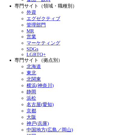
専門サイト（領域・職種別）
外資
エグゼクティブ
管理部門
MR
営業
マーケティング
SDGs
LGBTQ+
専門サイト（拠点別）
北海道
東北
北関東
横浜(神奈川)
静岡
浜松
名古屋(愛知)
京都
大阪
神戸(兵庫)
中国地方(広島／岡山)