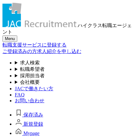
ハイクラス転職
エージェ
ント
Menu
転職支援サービスに登録する
ご登録済みの方
求人紹介を申し込む
求人検索
転職希望者
採用担当者
会社概要
JACで働きたい方
FAQ
お問い合わせ
保存済み
新規登録
Mypage