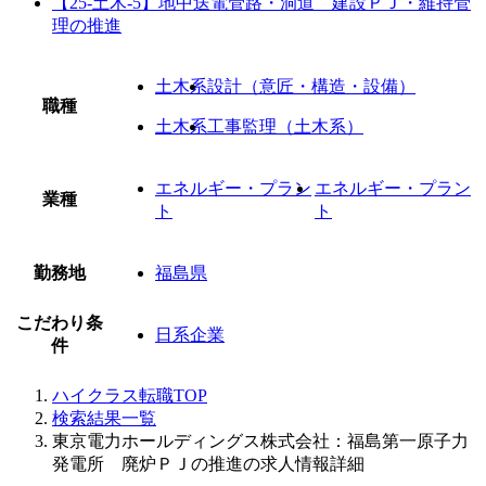
【25-土木-5】地中送電管路・洞道 建設ＰＪ・維持管
理の推進
土木系
設計（意匠・構造・設備）
職種
土木系
工事監理（土木系）
エネルギー・プラン
エネルギー・プラン
業種
ト
ト
勤務地
福島県
こだわり条
日系企業
件
ハイクラス転職TOP
検索結果一覧
東京電力ホールディングス株式会社：福島第一原子力
発電所 廃炉ＰＪの推進の求人情報詳細