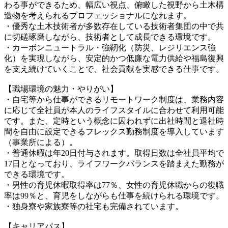
わる事ができるため、幅広い視点、俯瞰した視野から土木構
造物を考えられるプロフェッショナルになれます。
・優秀な土木技術者が多数存在している技術者集団の中で共
に切磋琢磨しながら、技術者として成長できる環境です。
・カーボンニュートラル・強靭化（防災、レジリエンス強
化）を実現しながら、安定的かつ低廉な電力供給や福島復興
を支え続けていくことで、社会貢献を実感できる仕事です。
【職場環境の魅力・やりがい】
・自宅等から仕事ができるリモートワーク制度は、業務内容
に応じて全社員が本人のライフスタイルに合わせて利用可能
です。また、定時という概念に囚われずに出社時間と退社時
間を自由に設定できるフレックス勤務制度を導入しています
（事業所による）。
・普通休暇は年20日付与されます。取得日数は全社員平均で
17日となっており、ライフワークバランスを踏まえた勤務が
できる環境です。
・男性の育児休暇取得率は77％、女性の育児休職からの復職
率は99％と、育児をしながらも仕事を続けられる環境です。
・独身寮や家族寮等の社宅も完備されています。
【キャリアパス】