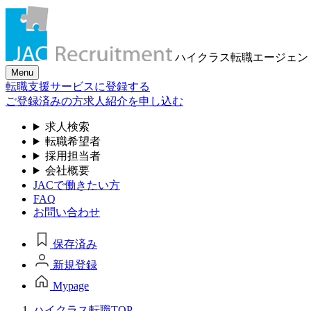
ハイクラス転職
エージェン
Menu
転職支援サービスに登録する
ご登録済みの方
求人紹介を申し込む
求人検索
転職希望者
採用担当者
会社概要
JACで働きたい方
FAQ
お問い合わせ
保存済み
新規登録
Mypage
ハイクラス転職TOP