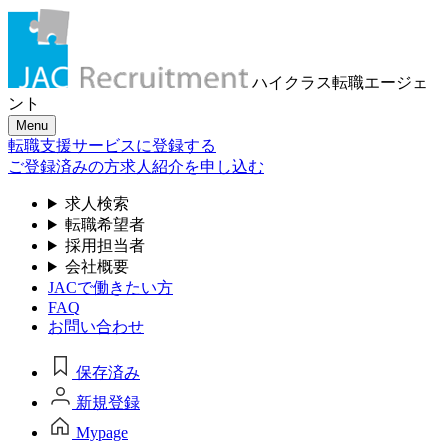
ハイクラス転職
エージェ
ント
Menu
転職支援サービスに登録する
ご登録済みの方
求人紹介を申し込む
求人検索
転職希望者
採用担当者
会社概要
JACで働きたい方
FAQ
お問い合わせ
保存済み
新規登録
Mypage