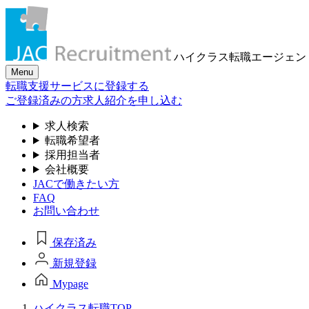
ハイクラス転職
エージェン
Menu
転職支援サービスに登録する
ご登録済みの方
求人紹介を申し込む
求人検索
転職希望者
採用担当者
会社概要
JACで働きたい方
FAQ
お問い合わせ
保存済み
新規登録
Mypage
ハイクラス転職TOP