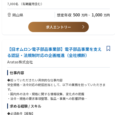
・データに基づく課題解決と、再現性の高い技術仕様の構築
◆必須条件【スキル】
7,000名
（有期雇用含む）
・工学基礎（材料・機械・電気いずれか）の理解
◆この仕事の魅力
＊エンジニア系職務であれば異業種や他職務経験者も応募歓迎。キャリア
500
1,000
岡山県
想定年収
万円
~
万円
・製品の根幹を支える製造工法そのものを創り出す醍醐味がある
チェンジしたい方も歓迎。その場合、職務経験で判断。
・材料・機械・電気など多様な技術領域に触れられ、技術者としての幅が
広がる
◆歓迎条件
求人エントリー
・試作から量産まで一貫して関われるため、自分の技術が製品として形に
・電子部品・精密機器・機械加工などの分野での工法開発・生産技術経験
なる実感が得られる
・部品加工（プレス、成形）、溶接・接合、精密組立などの特定プロセス
・製品の信頼性が社会インフラや産業を支えるため、社会的意義の高い仕
に関する専門知識
事
・量産設備の仕様検討・導入・立ち上げの経験
【旧オムロン電子部品事業部】電子部品事業を支え
・3D CAD、CAE などを用いた設計・解析スキル
◆業界動向と自社事業の特徴
・英語での技術コミュニケーション経験（読み書きレベルでも可）
る認証・法規制対応の企画推進（全社横断）
・RY,SW,CN他メカコンポ事業中心を民生産業多岐にわたりグローバルに
Aratas株式会社
展開。数10年の事業・技術で培われた大量生産・高品質やアプリフィット
◆歓迎する人物像
商品が強み。
・ものづくりに強い興味を持ち、現場で手を動かしながら技術を深めたい
・環境や省エネトレンド背景にエネルギー・EV分野他、他高圧電源のニー
方
仕事内容
ズに合わせた商品を強化中。
・課題を自ら見つけ、仮説立案・検証を主体的に進められる方
◆担っていただきたい具体的な仕事内容
・データや事実に基づいて論理的に考え、改善策を導き出せる方
安全規格・法令対応の統括担当として、以下の業務を担っていただきま
・新しい技術や工法に対して柔軟に挑戦できる探求心・向上心のある方
す。
・失敗を恐れず、試行錯誤を楽しめる方
・国内外の法令・規格に関する情報収集、変化点の把握
・法令・規格の要求事項整理、製品・事業への影響評価
◆使用する開発言語・ソフト・装置/機器等
・影響評価結果に基づく対応方針の立案
・Office365(Outlook、Teams、Word、Excel、PowerPoint等)
求める経験 / スキル
・開発・品質・製造・事業部門など関係部門との調整・合意形成
・3D-CAD（Solidworks)
・法令遵守・規格適合を確実に行うための社内ルール・手順の整備
◆必須条件【経験】