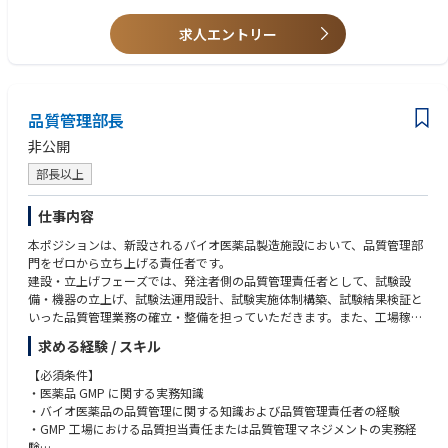
している。
求人エントリー
・計画・組織力：強い計画力および組織力を有している。
・領域・フェーズ経験：複数の治療領域および試験フェーズにまたがる経
験がある。
・メンタリング／コーチング：メンタリングおよびコーチングのスキルが
あり、個人・チームのパフォーマンス向上のために、透明性がありタイム
品質管理部長
リーなフィードバックを提供できる。
・イノベーションとプロセス改善：イノベーションを推進し、継続的なプ
非公開
ロセス改善を行える。
部長以上
・誠実さとコンプライアンス：AbbVieのビジネス行動規範およびリーダー
シップ価値観に従い、誠実に行動できる。
・リスク・不確実性への対応：リスクや不確実性に対しても問題なく対応
仕事内容
でき、必要に応じて進路を変更できる。
本ポジションは、新設されるバイオ医薬品製造施設において、品質管理部
・意思決定：利用可能なデータと情報に基づき、タイムリーかつ質の高い
門をゼロから立ち上げる責任者です。
意思決定を行える。
建設・立上げフェーズでは、発注者側の品質管理責任者として、試験設
・自律性：自立して業務を遂行し、主導・当事者意識（オーナーシップ）
備・機器の立上げ、試験法運用設計、試験実施体制構築、試験結果検証と
を持って行動できる。
いった品質管理業務の確立・整備を担っていただきます。また、工場稼働
・変化への適応：変化に迅速に適応し、素早く行動できる。
後は、品質管理部門責任者として、原材料試験、工程内試験、製品試験、
求める経験 / スキル
環境モニタリング、安定性試験等を含む試験活動全般の責任を担っていた
だきます。
【必須条件】
・医薬品 GMP に関する実務知識
・バイオ医薬品の品質管理に関する知識および品質管理責任者の経験
・GMP 工場における品質担当責任または品質管理マネジメントの実務経
験