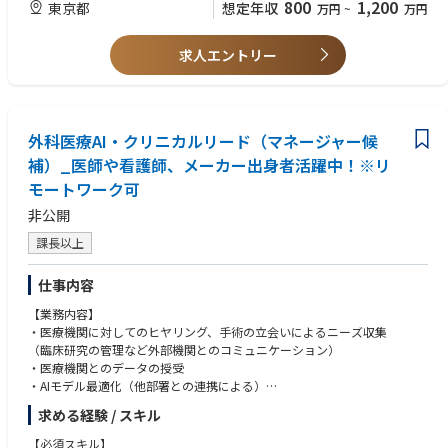
800
1,200
東京都
想定年収
万円
~
万円
研究助成金（Scientific Grants）を含む非販促活動に関するガバナンス面を
・開発リスクの早期発見、課題の構造化・優先順位付け・解決推進
【歓迎スキル】
統括し、会社方針、関連法規制、および透明性要件との整合性を確保す
・製品開発における薬事規制（医療機器承認・QMS等）対応の工程管理サ
・多職種（研究者・エンジニア・品質・薬事・経営）との円滑なコミュニ
る。
ポート
求人エントリー
ケーション能力
MAJOR RESPONSIBILITIES
・開発ロードマップの維持・更新、上位マネジメントへの進捗報告・ドキ
・医療機器承認（QMS省令・ISO 13485・IEC 62304等）対応の実務経験
ュメント整備
・AIソフトウェア・アルゴリズム開発プロジェクトへの関与経験
会社方針および行動規範に従い、ローカルコミュニケーションおよびグロ
・外部パートナー・受託先との仕様調整・スケジュール折衝
・プログラム単体医療機器（SaMD）の開発・薬事申請プロセスへの理解
ーバルコミュニケーションのローカル適応版について、レビューおよび承
・品質管理プロセス（設計管理・リスクマネジメント等）の整備・運用へ
・アジャイル・スクラム等の開発手法の実務経験
認体制が適切に運用されていることを確保する。
外科医療AI・クリニカルリード（マネージャー候
の関与
・英語による基本的なコミュニケーション能力
すべてのコミュニケーションが現地の法令、規制およびガイドラインに準
補）_医師や看護師、メーカー出身者活躍中！※リ
・PMP・PMPro等のプロジェクトマネジメント資格
拠していることを確保する。また、ポリシーや行動規範と現地法規制の間
モートワーク可
に相違がある場合は、より厳格な基準を適用することを確保する。
【求める人物像】
すべてのコミュニケーションが電子承認システム上で所定の期限内にレビ
非公開
・開発現場に近い目線で、自ら動きながら課題を解決できる方
ュー・承認されること、ならびに承認済みコミュニケーションごとにロー
・技術・品質・薬事・ビジネス、それぞれの言語を理解し橋渡しができる
課長以上
カルルールに基づいた固有の識別コードが付与されることを確保する。
方
レビュー・承認済みコミュニケーションおよび関連証憑について、電子承
・曖昧な要件や変化の多い環境でも、自律的に整理・推進できる方
認システム上で最低5年間の保管（アーカイブ）が行われることを確保す
仕事内容
・スタートアップ特有のスピード感・泥臭さを前向きに楽しめる方
る。
・弊社のミッション（外科手術をAIで支援し、患者アウトカムを改善す
【業務内容】
添付文書の変更、安全性情報の変更、規制改定、訴訟対応、承認済みコミ
る）に
・医療機関に対してのヒヤリング、手術の立会いによるニーズ収集
ュニケーションが適切に更新されることを確保する。
強く共感し、事業の成長とともに自分も成長したい方
（臨床研究の管理など外部機関とのコミュニケーション）
要件に基づき有効期限が設定され、その期限管理が適切に実施されている
・医療機関とのデータの授受
ことを確保する。
・AIモデル最適化（他部署との連携による）
社内外のステークホルダーとの適時な連携・協議を通じて、会社の対応方
・社内エンジニアの対応（製品開発連携）
針や方向性の策定に貢献する。
求める経験 / スキル
・メンバーのマネジメントや開発スケジュールの調整
E&C（Ethics & Compliance）および法務チームとの良好な連携のもと、
社員に対して質の高いトレーニングを提供する。
【必須スキル】