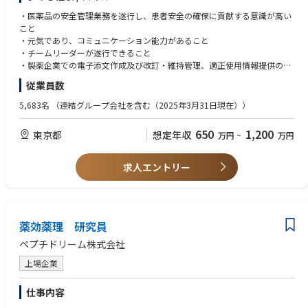
・上記業務に関する社内外関係部署との調整、折衝および問い合わせ対応
完了等）を継続して遂行する。
・上記業務に係る文書・記録の管理ならびに業務品質の維持・改善業務
・医薬品の安全管理業務を遂行し、患者安全の確保に貢献する意識が高い
メディカル活動（資材作成、イベント開催、講演依頼等）の企画段階から
こと
Medical部門および関連部門へ助言を提供し、コンプライアンスおよびレ
・元気であり、コミュニケーション能力があること
ビュー対応準備の確保を支援する。
・チームリーダーが遂行できること
関係者が潜在的なコンプライアンスリスクを早期に特定し、適切なリスク
・製薬企業での電子添文作成及び改訂・維持管理、適正使用情報提供の経
低減策を策定できるよう支援する。
験（5年以上）を有すること
効率的なレビュー経路（リスクベースアプローチや必要レビュー水準の判
従業員数
断など）について助言し、レビュー期間の短縮およびリソース活用の最適
5,683名
（連結グループ会社を含む（2025年3月31日現在））
化を支援する。
Scientific Grants（研究助成金）およびその他の非販促目的の資金提供活動
650
1,200
について、適切なガバナンスおよびコンプライアンスを確保する。（レビ
東京都
想定年収
万円
~
万円
ューの取りまとめ、文書管理、会社基準および関連法規との整合性確保を
含む）
求人エントリー
Medical、Compliance、Legalなどの関係部門と連携し、非販促活動に関
するポリシーおよび業務プロセスの一貫した運用を確保する。
助成金および資金提供に関する透明性要件への対応を支援し、必要に応じ
て各種報告要件との整合性を確保する。
薬効薬理 研究員
ペプチドリーム株式会社
上場企業
仕事内容