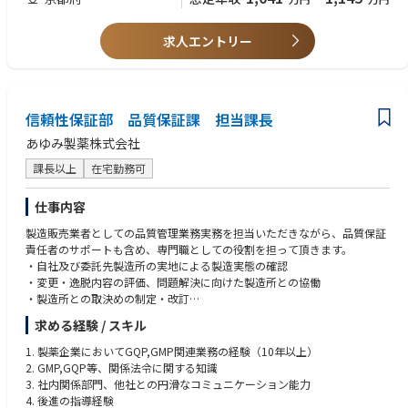
【学歴】
4年制理系大学卒以上
求人エントリー
【資格】
不問（BioS合格者はベター）
【転職回数】
信頼性保証部 品質保証課 担当課長
不問
あゆみ製薬株式会社
【経験企業(業種、規模等）】
製薬企業、CRO（開発担当の経験、グローバル経験はベター）、アカデミ
課長以上
在宅勤務可
ア
仕事内容
製造販売業者としての品質管理業務実務を担当いただきながら、品質保証
責任者のサポートも含め、専門職としての役割を担って頂きます。
・自社及び委託先製造所の実地による製造実態の確認
・変更・逸脱内容の評価、問題解決に向けた製造所との協働
・製造所との取決めの制定・改訂
・品質情報の処理、品質改善への取り組み
求める経験 / スキル
・SOP、品質標準書の作成・改訂
・市場への出荷管理
1. 製薬企業においてGQP,GMP関連業務の経験（10年以上）
・薬事部門等社内関連部門との連携
2. GMP,GQP等、関係法令に関する知識
3. 社内関係部門、他社との円滑なコミュニケーション能力
4. 後進の指導経験