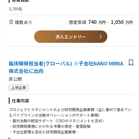
ytical method and give clear inputs from an epidemiological point of vie
cting clinical/epidemiologic research, analysis of data, reading of the da
w
ta for efficacy, safety, clinical effectiveness and epidemiological assessm
3,700名
•Oversee venders and manage timeline, quality of outputs, resource, & c
ents (acceptable even if the leadership is primarily focused on the scientifi
ost of their responsible researches
c features)*
740
1,050
複数あり
想定年収
万円
~
万円
•Survey & assess the necessary information for database and recommen
*Mandatory only for those with pharmaceutical industry experience
d database that fits for research/analytical purpose
•Make manuscript for their own specialized topics
•Develop AI use fit for purpose
求人エントリー
•Implement AI (including Generative AI) to their work process not only for
＜歓迎 / Nice to have＞
simplifying DS regular tasks but also for advancing them
•Reviewing, assessing and using Real-World Data for research purposes t
•Support for PARCS led by Pharmacovigilance department
o address clinical/research questions
•Networking, integrating and using EMR(electronic medical records)/EHR
臨床開発担当者(グローバル) ※子会社NANO MRNA
(electronic health record) data for clinical /epidemiological research
•Using/applying bioinformatic methodologies to analyze medical data/
株式会社に出向
database/scientific research
非公開
上場企業
【資格 / License】
＜必須 / Mandatory＞
仕事内容
•Master’s degree in public health or equivalent (individuals holding Data
Science/Engineering/Pharmaceutical science/biostatistics degree are acc
プロジェクトマネジメントおよび研究開発企画業務（主に豪州で進めてい
eptable, but should have had the sufficient experience specialized in clini
るパイプラインの治験オペレーションのサポート業務）
cal development/epidemiological research)
・豪州治験の統括サポート（CROのマネジメントも含め）
・研究開発業務にかかわる予算の策定・管理経験
＜歓迎 / Nice to have＞
・子会社管理も含めた研究開発企画業務
•PhD in Data Science/Engineering/Pharmaceutical science/biostatistics
・研究チームとの連携