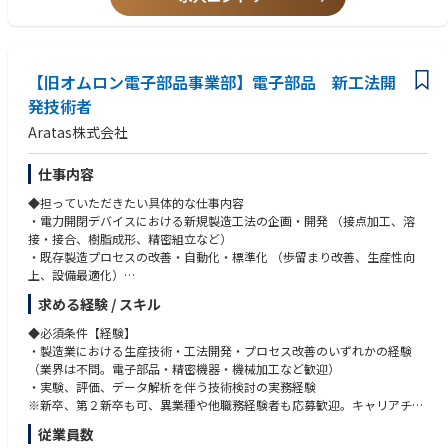
- 治験終了手続き、確認作業
CTMSの使用経験
英語での業務経験（Reading/Writing）
～Evolved Clinical Delivery (ECD)モデルについて～
新人/若手CRAの教育経験
ECDとは、各役割(ロール)の専門性を発揮し、チーム力でベストサービス
を提供​するモデルです。以下3つのロールに分かれており、複数施設をチ
【旧オムロン電子部品事業部】電子部品 新工法開
ーム（ユニット）で担当することでフレキシブルに業務を分担し担当しま
発技術者
す。
Aratas株式会社
- Remote CRA：Site Managementの責任者(施設の主担当）、CTMとのメ
インコンタクト先
仕事内容
- On-site CRA：Remote CRAのリクエストに応じて施設訪問等、医療機関
◆担っていただきたい具体的な仕事内容
で実施する業務を担当
・電力開閉デバイスにおける新規製造工法の企画・開発 （接点加工、溶
- Assistant CRA：Remote CRAの管理下でSite Managementの各タスクを実
接・接合、樹脂成形、精密組立など）
施
・既存製造プロセスの改善・自動化・標準化 （歩留まり改善、生産性向
上、設備最適化）
・新規工法の試作評価および量産導入支援
求める経験 / スキル
・国内外工場との連携によるグローバル生産技術展開
・工法開発に必要な実験計画立案、データ解析、品質評価
◆必須条件【経験】
・製造業における生産技術・工法開発・プロセス改善のいずれかの経験
◆具体的な仕事内容に対しての期待する成果
（業界は不問。電子部品・精密機器・機械加工など歓迎）
・新規工法の確立による製品性能・信頼性の向上
・実験、評価、データ解析を伴う技術検討の実務経験
・生産プロセスの改善による歩留まり向上・コスト低減
※新卒、第２新卒も可、異業種や他職務経験者も応募歓迎。キャリアチェ
・量産立ち上げの円滑化による開発リードタイム短縮
ンジしたい方も歓迎。その場合、職務経験で判断。
従業員数
・技術標準化・ノウハウ蓄積によるグローバル工場の生産安定化