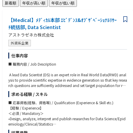
新着順
年収が高い順
年収が低い順
【Medical】ﾒﾃﾞｨｶﾙ本部 ｴﾋﾞﾃﾞﾝｽ&ｵﾌﾞｻﾞﾍﾞｰｼｮﾅﾙﾘｻｰ
ﾁ統括部, Data Scientist
アストラゼネカ株式会社
外資系企業
仕事内容
■ 職務内容 / Job Description
A lead Data Scientist (DS) is an expert role in Real World Data(RWD) anal
ysis to provide scientific expertise in evidence generation so that key resea
rch questions are sufficiently addressed and set target population for res
earch. And all researches/analyses are planned and delivered in a way th
求める経験 / スキル
at represent cutting-edge science, methodologies, technologies, process
es, and solutions in the Pharm industry. Lead Data Scientist reports to dir
■ 応募資格(経験、資格等) / Qualification (Experience & Skill etc.)
ector of Data Science, Medical.
【経験 / Experience】
＜必須 / Mandatory＞
•Lead/co-lead observational/database research and data analysis includ
•Design, analyze, interpret and publish researches for Data Science/Epid
ing Market/R&D analysis
emiology/Clinical/Statistics
•Assess study design/target population/data source/data handling/anal
•Manage, and/or lead group of members who are responsible for condu
従業員数