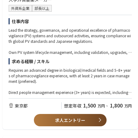
外資系企業
部長以上
仕事内容
Lead the strategy, governance, and operational excellence of pharmaco
vigilance (PV) systems and outsourced activities, ensuring compliance wi
th global PV standards and Japanese regulations.
Own PV system lifecycle management, including validation, upgrades, c
hange control, data integrity, inspection readiness, and technical owners
求める経験 / スキル
hip of safety data migration/transfer.
Requires an advanced degree in biological/medical fields and 5–8+ year
Manage PV vendors end-to-end—selection, onboarding, oversight, perfo
s of pharmacovigilance experience, with at least 2 years in case manage
rmance monitoring (KPIs/SLAs), escalation handling, and outsourcing b
ment (preferred).
udget/resource planning.
Direct people management experience (3+ years) is expected, including le
Drive operational excellence by optimizing PV workflows using technolo
ading and developing a PV systems/vendor management team.
gy tools (e.g., AI/automation), ensuring timely and compliant ICSR repor
1,500
1,800
東京都
想定年収
万円
~
万円
ting, and supporting audits/inspections with CAPA implementation.
Strong hands-on knowledge of PV systems (e.g., safety databases/tools)
and vendor management capabilities are essential.
Provide leadership for a team of system and vendor management profes
求人エントリー
sionals, mentor and develop talent, and collaborate cross-functionally
Must have in-depth understanding of PV regulations and guidelines (e.g.,
with global PV, IT, QA, and external partners.
GVP/GCP, ICH guidance, national pharmaceutical and medical device re
gulations) plus experience supporting regulatory inspections and internal