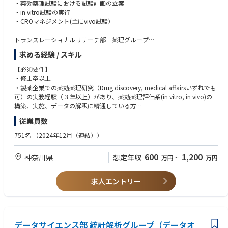
・薬効薬理試験における試験計画の立案
・in vitro試験の実行
・CROマネジメント(主にvivo試験）
トランスレーショナルリサーチ部 薬理グループ
探索から開発までの薬効薬理に関わる化合物評価を実施することにより、
求める経験 / スキル
成功確率が高い臨床候補化合物の同定とその評価促進と効率化に貢献して
いるグループです。専門家として実験系の計画立案、施行、結果の解釈を
【必須要件】
してプロジェクトに貢献できます。
・修士卒以上
・製薬企業での薬効薬理研究（Drug discovery, medical affairsいずれでも
■薬理研究チーム（オンコロジー領域）
可）の実務経験（３年以上）があり、薬効薬理評価系(in vitro, in vivo)の
近年高い抗腫瘍効果で世界的な注目を集めている、ラジオアイソトープ(R
構築、実施、データの解釈に精通している方
I)とペプチドの複合体(RI-PDC)を用いたセラノスティクスに用いるペプチ
従業員数
ドのスクリーニングをリードし、臨床での成功確率の高い化合物創出に貢
【歓迎要件】
献いただける方を募集しております。
・RI-PDCのような新規モダリティーでオンコロジー領域の新薬に挑戦した
751名
（2024年12月（連結））
最先端のモダリティであるRI-PDCのdrug discovery研究で、TPP (target p
い方
roduct profile)立案とそれを達成できる化合物選定を推進し、海外の製薬
・オンコロジー領域での非臨床薬理試験の信頼性保証試験の実務を経験し
600
1,200
神奈川県
想定年収
万円
~
万円
企業との連携はもとより、RI-PDC医薬の国内トップメーカーへの成長に一
た方
緒に挑戦していただけます。
・各種ゼノグラフトモデル（PDXモデルを含む）でのin vivo薬効評価
・セラノスティクスに詳しい方
求人エントリー
■薬理研究チーム（慢性疾患領域）
特殊環状ペプチドの慢性疾患領域での経口化を含む医薬応用研究と、核酸
など各種ペイロードのDDS研究の二つの軸で革新的分子の創製に挑戦して
います。いずれのアプローチでもTPP (Target Product Profile)立案と、そ
れを達成できる化合物評価、選定を推進して革新的な医薬品創出に貢献い
データサイエンス部 統計解析グループ（データオ