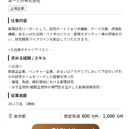
第一三共株式会社
上場企業
仕事内容
薬理研究リーダーとして、研究ポートフォリオ構築、テーマ立案、評価系
構築、あるいは化合物・バイオロジクス・新規モダリティー等の評価を行
い、研究開発パイプラインを創出していただきます。
<入社後のキャリアパス＞
●スペシャルティ領域のテーマ立案・創薬研究チームリーダー
求める経験 / スキル
●グループ長補佐
＜必須＞
医薬品企業、ベンチャー企業、あるいはアカデミアにおいて下記のいずれ
かの研究チームをリードした経験を持つ方
・循環、免疫、眼科領域における薬理研究
・分子生物学/細胞生物学の専門性を生かした創薬探索研究
・データサイエンスを活用した創薬研究
従業員数
・修士号取得者
20,171名
（連結）
＜尚可＞
・外部組織との協業を円滑に推進した経験
600
1,000
東京都
想定年収
万円
~
万円
・国内外の外部研究者との幅広いネットワークを構築した経験
・筆頭著者の学術論文を複数有する方
・英語中級以上