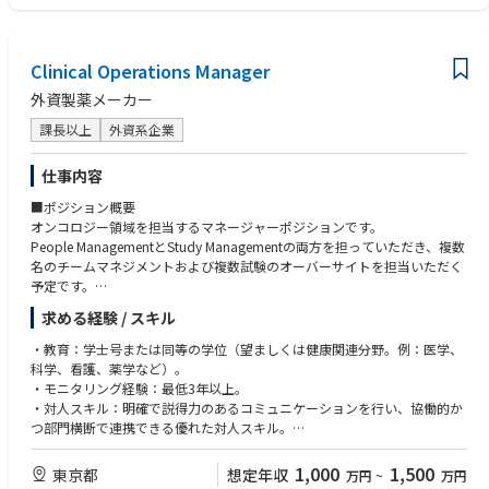
はこれらの知識を習得する能力
・TOEIC 800 点以上、もしくはそれに相当する英語コミュニケーション力
Clinical Operations Manager
外資製薬メーカー
課長以上
外資系企業
仕事内容
■ポジション概要
オンコロジー領域を担当するマネージャーポジションです。
People ManagementとStudy Managementの両方を担っていただき、複数
名のチームマネジメントおよび複数試験のオーバーサイトを担当いただく
予定です。
また、開発戦略部門やメディカル部門など社内外の多くのステークホルダ
求める経験 / スキル
ーとの連携が発生し、グローバルチームとの協働機会も豊富なポジション
です。
・教育：学士号または同等の学位（望ましくは健康関連分野。例：医学、
科学、看護、薬学など）。
・モニタリング経験：最低3年以上。
・対人スキル：明確で説得力のあるコミュニケーションを行い、協働的か
つ部門横断で連携できる優れた対人スキル。
・柔軟性：変化する要件に柔軟に対応し、信頼できる関係およびパートナ
ーシップを構築・活用できる。
1,000
1,500
東京都
想定年収
万円
~
万円
・チームプレーヤー：積極的で前向きなチームプレーヤーであることを示