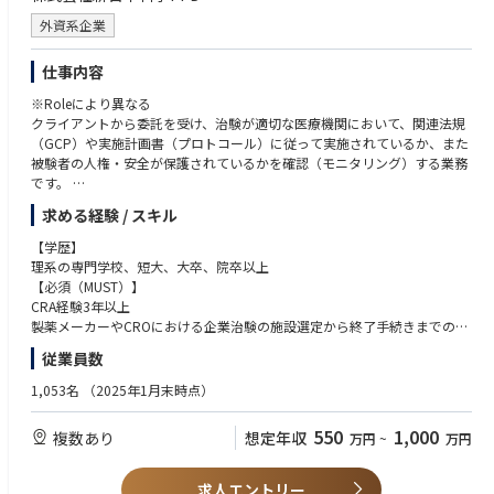
外資系企業
仕事内容
※Roleにより異なる
クライアントから委託を受け、治験が適切な医療機関において、関連法規
（GCP）や実施計画書（プロトコール）に従って実施されているか、また
被験者の人権・安全が保護されているかを確認（モニタリング）する業務
です。
求める経験 / スキル
- 治験を実施する医療機関と担当医の選定
- 各施設における治験手続き業務（初回・変更・終了）全般
【学歴】
- エントリー進捗および症例スクリーニング状況の確認等の症例管理
理系の専門学校、短大、大卒、院卒以上
- 施設からのプロトコールや症例関連の問い合わせ対応、施設のEDC対応
【必須（MUST）】
補助（クエリ対応等）
CRA経験3年以上
- モニタリングプランに基づいたサイトマネジメントコール
製薬メーカーやCROにおける企業治験の施設選定から終了手続きまでの一
- 治験届出内容（医師等の異動等）の確認
貫したモニタリング経験
従業員数
- システム関連のセットアップ
Lead CRA経験 もしくは 後輩育成の経験がある方
- 治験スケジュールや契約内容の確認、医療機関のスタッフへの説明会の
グローバル試験の経験
1,053名
（2025年1月末時点）
実施
コミニュケーションスキル、ネゴシエーションスキル、コーディネーショ
- 治験の進捗管理： 症例数の進捗管理、症例報告書の回収・点検、症例報
ンスキル
550
1,000
複数あり
想定年収
万円
~
万円
告書と資料との照合
理系の専門学校、短大、大卒、院卒以上
- 治験薬の交付、供給管理状況の確認、回収
- モニタリング報告書の作成
【歓迎（WANT）】
求人エントリー