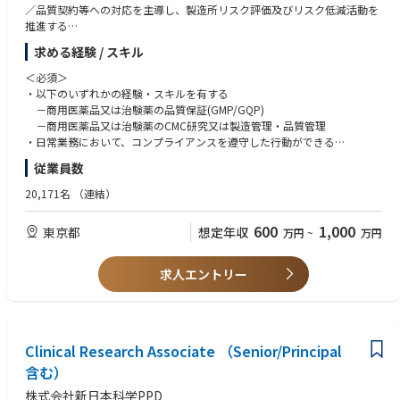
／品質契約等への対応を主導し、製造所リスク評価及びリスク低減活動を
結する手応えを得られます
推進する
・臨床知見とプロジェクトマネジメントの両方を磨ける、希少なキャリア
✓ Inspection Readinessの推進及び製造所GMP向上活動をリードし、製造
を築けます
求める経験 / スキル
所及び関係部門を巻き込みながら継続的改善を推進する
・フレックス・ハイブリッド勤務を活用し、私生活も大切にしながら働け
✓ 申請資料（Established Condition）と製造所文書の整合性を確保し、製
る環境です
＜必須＞
品品質及び信頼性の維持向上を図る
・以下のいずれかの経験・スキルを有する
⚫ 社内関係各部所と連携し、製品（治験薬及び商用医薬品）の安定供給を
－商用医薬品又は治験薬の品質保証(GMP/GQP)
推進する
－商用医薬品又は治験薬のCMC研究又は製造管理・品質管理
⚫ 製造所等のGMP／GDP監査を主体的に実施する
・日常業務において、コンプライアンスを遵守した行動ができる
⚫ 経験の浅いメンバーへの指導・育成を通じ、組織力向上に貢献する
・日本語力（報告書や手順書の読み書き、日本語での議論に支障が無い）
従業員数
・社内外の海外関係者と協業できるコミュニケーション力
≪入社後のキャリアパス≫
20,171名
（連結）
・第一三共グループのグローバル製品品質保証に最も重要な製造所管理を
＜歓迎＞
推進、統括する中核的人材へと育成する。
・国内外当局査察対応経験
600
1,000
東京都
想定年収
万円
~
万円
・適正と経験を踏まえ、品質マネジメントシステムの構築、維持、改善に
・新製品の国内外申請業務の経験
参画いただく可能性がある。
・製造所の GMP監査経験
・その後、当人の適性を踏まえたジョブローテーションを通じて、幅広い
・プロジェクトマネジメント能力、交渉・調整能力、判断力、課題解決能
求人エントリー
業務経験を積み、キャリアを形成し、経営基幹職或いはマネジメント職の
力
登用を視野に入れた育成を行う。
・海外とコミュニケーションができる英語力（目安として TOEIC750 点以
上）
Clinical Research Associate （Senior/Principal
含む）
株式会社新日本科学PPD