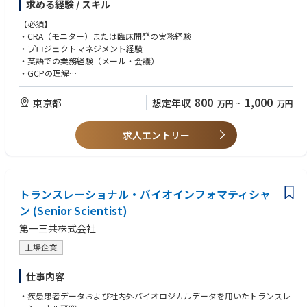
求める経験 / スキル
or MD degree is desirable
【必須】
・CRA（モニター）または臨床開発の実務経験
【能力 / Skill-set】
・プロジェクトマネジメント経験
＜必須 / Mandatory＞
・英語での業務経験（メール・会議）
•Apply appropriate study design & analytical methods to observational
・GCPの理解
/ Epidemiological / pragmatic interventional studies to combine busines
・社内外の関係者との調整経験
s and scientific agenda
・リスクマネジメントに強みを有すること
800
1,000
東京都
想定年収
万円
~
万円
•Lead the interpretation of the scientific data, the translation to the appr
opriate messaging and drafting manuscript of relevant scientific publicat
【歓迎】
ions
求人エントリー
・開発企画・R&D企画の経験
•Take a leadership in analyzing medical evidence gap, spotting opportu
・予算の策定・管理経験
nities/requirements for evidence generation and integrate them into a cle
・グローバルプロジェクトの経験
ar evidence plan/option in the cross-functional team
•Assess scientific feasibility in using/integrating databases for the research
purposes
トランスレーショナル・バイオインフォマティシャ
•Develop AI for making efficient way for daily work
ン (Senior Scientist)
•Manage project in planning, execution, and assessment, and apply the t
ools/frameworks/concepts to drive the effectiveness/performance of pro
第一三共株式会社
ject teams
上場企業
•Solid communication and interpersonal skills to enable effective leaders
hip, coaching and collaborations
仕事内容
•Programming skills in at least one of the following languages: SAS, R, or
Python
・疾患患者データおよび社内外バイオロジカルデータを用いたトランスレ