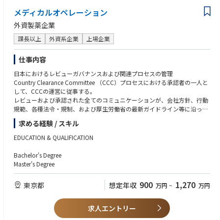
メディカルオペレーション
外資製薬企業
課長以上
外資系企業
上場企業
仕事内容
日本におけるレビューガバナンスおよび関連プロセスの管理
Country Clearance Committee （CCC）プロセスにおける承認者の一人と
して、CCCの運営に従事する。
レビューおよび承認された全てのコミュニケーションが、会社方針、行動
規範、各種法令・規制、および厚生労働省の最新ガイドライン等に沿った
適切な内容となっている状態を確保する。
求める経験 / スキル
CCCの円滑な運営を統括する。
Medical Integrityの理念の下、効率的かつ効果的なレビュー、更新、承
EDUCATION & QUALIFICATION
認、アーカイブ保管、ならびに有効期限管理のプロセスが適切に整備・運
用されている状態を確保する。
Bachelor's Degree
共同販促パートナー企業との窓口業務および管理を担う。
Master's Degree
販売提携先のプロセスが求める基準と整合していることを確保する。
社員に対して質の高いトレーニングを提供する。
900
1,270
東京都
想定年収
万円
~
万円
レビューガバナンスに関する新たな仕組み、システム、およびプロセスを
提案・構築する。
厚生労働省の最新ガイドラインに関する対応など、直面する課題を管理し
求人エントリー
克服する。