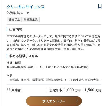
audits.
クリニカルサイエンス
Needs highly effective communication skills in Japanese (written/oral/int
外資製薬メーカー
erpersonal) and Business-level English, with proven ability to think strate
課長以上
外資系企業
gically, lead change, and build teams; preferred experience includes glo
bal/matrix work, system transformation projects, digital/automation to
ols, vendor transition, and ICSR management.
仕事内容
日本での臨床開発のリーダーとして，臨床に関する事項について責任を負
い，社内外のステークスホルダーと協働し，医学的，科学的根拠並びに薬
事的観点に基づき，新しい医薬品や医療機器を可能な限り早く効率的に患
者さんに届けるための臨床開発戦略を立案・管理・実行する。
求める経験 / スキル
経験／職歴
臨床開発経験が5年以上、もしくはそれに相当する臨床開発知識
学歴
・医学部、薬学部、看護学部、理学/農学部、もしくは生命科学系の大学
学部卒かそれ以上（修士、博士号保持者はなお可）
・医師、獣医師、薬剤師等、生命科学に関連する学位・免許取得者が望ま
1,000
1,500
東京都
想定年収
万円
~
万円
しい
求人エントリー
知識
・担当領域における開発経験、もしくはそれに相当する臨床知識及び/又