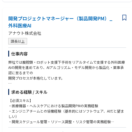
レビューガバナンスを適切に遂行するために必要なSOP（標準業務手順
書）、関連指示書、各種様式の策定・改訂を行い、適切な運用を確保する
。
開発プロジェクトマネージャー（製品開発PM）_
オペレーションマネジメントリードと、メディカルオペレーション部長を
支援する。
外科医療AI
オペレーションマネジメントリードの指示および優先順位付けのもとで業
アナウト株式会社
務を遂行し、CCCレビュー業務の提供を維持しながら、各種ガバナンス活
動を実行する。
課長以上
監督部門および関連ガバナンス部門と密接に連携し、組織全体におけるレ
ビューガバナンスプロセスの整合性、監査対応体制、およびリスク低減を
仕事内容
確保する。
CCC関連のレビューガバナンスに関する監査・査察対応（社内・社外）の
弊社では腹腔鏡・ロボット支援下手術をリアルタイムで支援する外科医療
中心窓口として機能し、証憑資料の準備および対応調整を行う。
AIの開発を進めており、AIアルゴリズム・モデル開発から製品化・薬事承
レビューガバナンス上の指摘事項に対するCAPA（是正・予防措置）サイ
認に至るまでの
クル全体を主導し、根本原因分析、是正措置および予防措置の策定・実
開発プロセスが本格化しています。
施、効果の検証などを実施する。また、その進捗状況をオペレーションマ
ネジメントリードおよびメディカルオペレーション部長へ定期的に報告す
開発規模の拡大にともない、エンジニアチームを中心にスケジュール・リ
求める経験 / スキル
る。
ソース・品質・薬事対応を一気通貫で推進できる開発PMの必要性が高ま
KPI（レビュー件数、レビューサイクル所要期間、コンプライアンス状況
っており、今回の募集に至りました。
【必須スキル】
等）の分析を通じて継続的改善を推進する。分析結果を標準化テンプレー
・医療機器・ヘルスケアにおける製品開発PMの実務経験
ト、チェックリスト、申請者・レビュアー向けトレーニング内容へ反映す
■ 業務内容
・エンジニアチームとの協働経験（基本的にはソフトウェア、AIだと望ま
る。
・AIアルゴリズム・モデル開発・製品開発における開発スケジュール・マ
しい）
Medical部門および関連部門に対して、コンプライアンスを確保しながら
イルストーンの策定と管理
・開発スケジュール管理・リソース調整・リスク管理の実務経験
効率的にメディカル活動を計画・実施するための助言を提供し、レビュー
・エンジニアチーム・研究開発チーム・品質保証・薬事担当との横断的な
・品質保証・薬事プロセスの基礎知識
要件およびガバナンス基準との整合性を確保する。
進捗調整