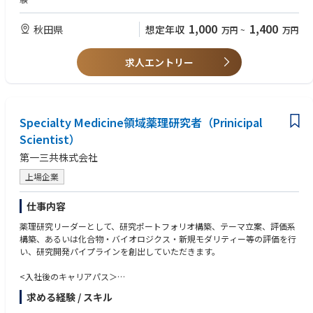
・試験設備・機器、試薬等、試験記録、試験結果、データインテグリティ
に関する基本的な理解
1,000
1,400
秋田県
想定年収
万円
~
万円
・複数の社外関係者（設計会社、施工会社、設備ベンダー、コンサルタン
ト、外部試験機関、技術供与等）との調整・折衝経験
求人エントリー
・品質管理部門または試験関連チームにおけるピープルマネジメント経験
・環境で発生する課題を整理し、関係者を巻き込みながら解決に導く能力
【歓迎条件】
・バイオ医薬品、抗体医薬品、バイオシミラー等の品質管理経験
Specialty Medicine領域薬理研究者（Prinicipal
・新工場、新試運転室、または新規試験設備立上げの経験
Scientist）
・試験法移管、分析法バリデーション、分析技術レポリケーションの経験
・PMDA、FDA などの他国規制当局による GMP に関する試験対応の経験
第一三共株式会社
・理化学試験、生化学試験、微生物試験、無菌試験、エンドトキシン試
験、環境モニタリング等に関する知見または実務経験
上場企業
・外部委託試験機関の選定、管理、監査経験
・LIMS、電子記録、試験データ管理、CSV、データインテグリティに関す
仕事内容
る知識または実務経験
・英語による技術文書・品質文書の読解、海外技術パートナーとのコミュ
薬理研究リーダーとして、研究ポートフォリオ構築、テーマ立案、評価系
ニケーション経験
構築、あるいは化合物・バイオロジクス・新規モダリティー等の評価を行
・海外パートナーとの品質管理・技術移管プロジェクト経験
い、研究開発パイプラインを創出していただきます。
<入社後のキャリアパス＞
●スペシャルティ領域のテーマ立案・創薬研究チームリーダー
求める経験 / スキル
●グループ長補佐