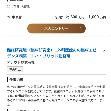
・修士号取得者
20,171名
（連結）
＜尚可＞
・外部組織との協業を円滑にリード、推進した経験
600
1,000
東京都
想定年収
万円
~
万円
・国内外の外部研究者との幅広いネットワークを構築した経験
・筆頭著者の学術論文を複数有する方
・英語中級以上
求人エントリー
・博士号取得者
臨床研究職（臨床研究室）_外科医療AIの臨床エビ
デンス構築 ※ハイブリッド勤務可
アナウト株式会社
課長以上
仕事内容
当社は画像データと最先端の深層学習技術を活用し、外科医の手術を支援
するAIシステムを開発しています。腹腔鏡やロボット支援下の手術におい
て体内の構造物をリアルタイムにハイライトするAIですが、その精度を高
めるには解剖・手術手技に基づく臨床エビデンスの積み重ねが欠かせませ
ん。