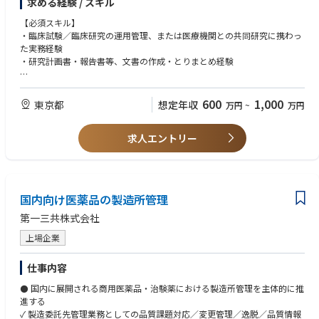
求める経験 / スキル
本ポジションでは、研究責任者・KOLと連携しながら、臨床研究計画書
（プロトコル）の策定から医療機関との調整、実施後の運用管理までを一
【必須スキル】
気通貫で担当していただきます。
・臨床試験／臨床研究の運用管理、または医療機関との共同研究に携わっ
た実務経験
【業務内容】
・研究計画書・報告書等、文書の作成・とりまとめ経験
① 臨床研究計画書（プロトコル）の策定・ブラッシュアップ（メイン業
務）
【歓迎スキル】
・研究責任者、KOLと議論しながら、研究デザイン、評価項目（エンドポ
・臨床研究計画書（プロトコル）の作成・メディカルライティングの経験
600
1,000
東京都
想定年収
万円
~
万円
イント）、症例数などを詰める
・GCP／臨床研究法、薬機法、保険収載など、規制関連の知識・実務経験
・研究計画書・報告書等のメディカルライティング
・プログラム医療機器（SaMD）や外科領域（消化器・婦人科・肝臓・呼
求人エントリー
吸器等）に関する臨床試験、臨床研究経験
② 医療機関・研究者とのコミュニケーション
・EDC・データマネジメント、モニタリング、統計解析の経験
・施設選定・調整、研究実施機関との契約・倫理審査手続き
・手術立会い経験
・手術立会い・トレーニング等
【求める人物像】
国内向け医薬品の製造所管理
③ 臨床研究の運用管理
・全国出張可能な方
・実施計画・スケジュール・進捗・症例登録の管理
・研究責任者、KOLと対等に議論しながら計画を前に進められる方
第一三共株式会社
・倫理審査委員会対応、研究関連文書（研究計画書・説明同意文書・各種
・医療機関、CROなど社外関係者と円滑に調整できる方
手順書等）の整備・管理
上場企業
・曖昧な状況でも自ら課題を整理し、自律的に推進できる方
・CROのコントロール、管理
・自分で物事を推進する意欲がある方
仕事内容
【業務の魅力】
⚫ 国内に展開される商用医薬品・治験薬における製造所管理を主体的に推
・研究責任者、KOLと直接議論しながら計画をつくり上げる、臨床開発の
進する
中枢に近いポジションです。
✓ 製造委託先管理業務としての品質課題対応／変更管理／逸脱／品質情報
・自身が携わった臨床研究が、製品の価値証明や薬事申請・保険収載に直