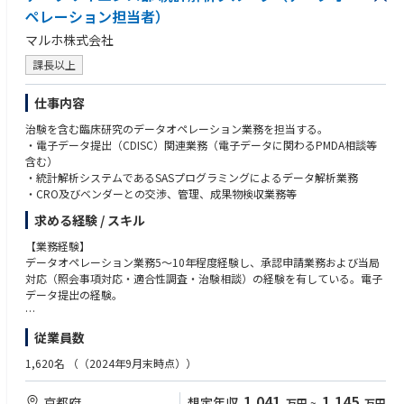
ただける方を募集しています。
ペレーション担当者）
マルホ株式会社
課長以上
仕事内容
治験を含む臨床研究のデータオペレーション業務を担当する。
・電子データ提出（CDISC）関連業務（電子データに関わるPMDA相談等
含む）
・統計解析システムであるSASプログラミングによるデータ解析業務
・CRO及びベンダーとの交渉、管理、成果物検収業務等
求める経験 / スキル
【業務経験】
データオペレーション業務5～10年程度経験し、承認申請業務および当局
対応（照会事項対応・適合性調査・治験相談）の経験を有している。電子
データ提出の経験。
【能力・スキル】
従業員数
治験に関連する高い専門性（計算機統計学、CDIS関連通知、科学的・倫理
的思考、文書作成能力、コミュニケーション能力、達成指向力）、語学力
1,620名
（（2024年9月末時点））
（TOEIC：600以上）
1,041
1,145
京都府
想定年収
万円
~
万円