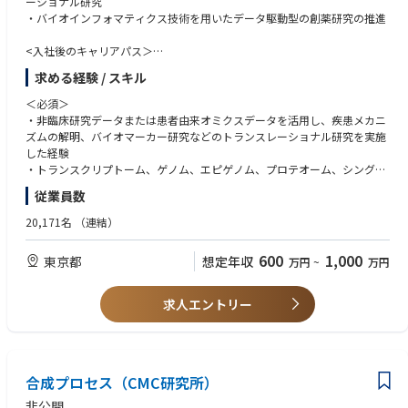
ーショナル研究
＜歓迎 / Nice to have＞
・バイオインフォマティクス技術を用いたデータ駆動型の創薬研究の推進
•Develop prompt of AI to get accurate answers
•Apply health technology assessments to make clear drug characteristics
<入社後のキャリアパス＞
・創薬研究の初期探索またはプロジェクトのリーダー
【語学 / Language】
求める経験 / スキル
・データ駆動型創薬研究基盤構築の企画・推進リーダー
＜必須 / Mandatory＞
＜必須＞
日本語 Japanese：
・非臨床研究データまたは患者由来オミクスデータを活用し、疾患メカニ
• Read/write scientific documents including data speculation in Japanes
ズムの解明、バイオマーカー研究などのトランスレーショナル研究を実施
e
した経験
• Communicate/discuss IT/bioinformatics topics with the key stakeholder
・トランスクリプトーム、ゲノム、エピゲノム、プロテオーム、シングル
s and experts in Japanese practically
セル解析などのオミクスデータを用いた研究経験
従業員数
・生物学的・薬理学的な仮説に基づいて解析計画を立案し、得られた結果
英語 English：
を解釈して次の実験や研究方針につなげた経験
Read/write scientific documents including data speculation in English
20,171名
（連結）
・非臨床モデルとヒト疾患データを統合し、研究成果のヒトへの外挿可能
• Communicate, and discuss IT/bioinformatics topics with the key stakeh
性や臨床的意義を評価する能力
olders and experts in English practically
600
1,000
東京都
想定年収
万円
~
万円
・薬理、疾患生物学、分子生物学、バイオインフォマティクス、計算生物
• Make a English presentation leading and facilitating research discussio
学、または関連分野における専門知識
ns in the global meetings
・バイオインフォマティクス、医学、薬学、または生命科学関連分野の博
求人エントリー
士号
【その他 / Others】
・海外研究者とのコミュニケーションも想定されるので英語が話せること
＜必須 / Mandatory＞
が望ましい
• Communicate with external experts to search for suitable computer env
・異なる専門性を持つメンバーと連携して研究を推進できるコミュニケー
ironment in AZ KK
合成プロセス（CMC研究所）
ション能力
• Learn new methodology and knowledge with respect to machine learni
・理系博士号取得者
ng and neural network
非公開