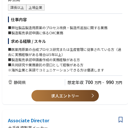
＜尚可＞
課長以上
上場企業
・薬理研究経験
・製薬企業またはバイオテックにて5年以上の勤務経験
仕事内容
・アカデミアにおいて、バイオインフォマティクスを用いた創薬または疾
■弊社製品製造用原薬のプロセス改良・製造所追加に関する業務
患研究の経験がある。
■製造販売承認申請に係るCMC業務
・英語でコミュニケーションできる能力、英語論文執筆経験
求める経験 / スキル
■医薬用原薬の合成プロセス研究または生産管理に従事されている方（過
去に実務経験がある場合は5年以上）
■製造販売承認申請書作成の実務経験がある方
■共同研究や業務委託の窓口として経験がある方
※海外企業と英語でコミュニケーションできる方は優遇します
700
990
静岡県
想定年収
万円
~
万円
求人エントリー
Associate Director
大手外資製薬メーカー