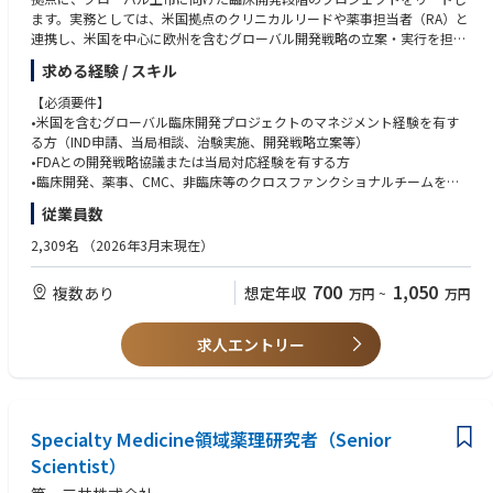
ます。実務としては、米国拠点のクリニカルリードや薬事担当者（RA）と
連携し、米国を中心に欧州を含むグローバル開発戦略の立案・実行を担い
ます。
求める経験 / スキル
・グローバル臨床開発の促進や米国FDAおよび欧州EMA当局対応をマネジ
メントします。
【必須要件】
・本社（京都）側のPMと密接に連携し、製品価値最大化に向けたTarget P
•米国を含むグローバル臨床開発プロジェクトのマネジメント経験を有す
roduct Profile（TPP）の策定、開発戦略の立案および社内意思決定を支援
る方（IND申請、当局相談、治験実施、開発戦略立案等）
します。
•FDAとの開発戦略協議または当局対応経験を有する方
•臨床開発、薬事、CMC、非臨床等のクロスファンクショナルチームをリ
ードし、開発戦略の立案・推進を主導した経験を有する方
従業員数
•英語による会議運営、交渉、プレゼンテーションが可能な方
2,309名
（2026年3月末現在）
【歓迎要件】
•米国または欧州での勤務経験
700
1,050
複数あり
想定年収
万円
~
万円
•EMAとの開発戦略協議または当局対応経験
•希少疾患・オーファンドラッグ領域の開発経験
•PMP等のプロジェクトマネジメント関連資格
求人エントリー
■学歴
・理系修士以上（博士歓迎）
Specialty Medicine領域薬理研究者（Senior
Scientist）