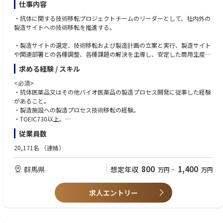
仕事内容
・抗体に関する技術移転プロジェクトチームのリーダーとして、社内外の
製造サイトへの技術移転を推進する。
・製造サイトの選定、技術移転および製造計画の立案と実行、製造サイト
や関連部署との各種調整、各種課題の解決を主導し、安定した商用生産体
制を構築する。
求める経験 / スキル
＜入社後のキャリアパス＞
<必須>
・バイオ医薬品の製造プロセスを理解している強みを活かした、品質保
・抗体医薬品又はその他バイオ医薬品の製造プロセス開発に従事した経験
証、薬事、CMCマネージメント、サプライチェーンマネージメント業務に
があること。
就く機会がある
・製造施設への製造プロセス技術移転の経験。
・TOEIC730以上。
・年齢、国籍、経験を問わず多様性を理解し、各種ステークホルダーと良
従業員数
好な関係が築けること
20,171名
（連結）
<望ましい>
・海外製造場所への技術移転の経験
800
1,400
群馬県
想定年収
万円
~
万円
・CMCに関わるPJマネジメントの経験
・修士卒以上の学位
・海外赴任経験
求人エントリー