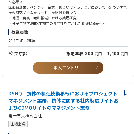
＜必須＞
医薬品企業、ベンチャー企業、あるいはアカデミアにおいて下記のいずれ
かの研究チームをリードした経験を持つ方
・循環、免疫、眼科領域における薬理研究
・分子生物学/細胞生物学の専門性を生かした創薬探索研究
・データサイエンスを活用した創薬研究
従業員数
・博士号取得者
20,171名
（連結）
＜尚可＞
・外部組織との協業を円滑に推進した経験
800
1,400
東京都
想定年収
万円
~
万円
・国内外の外部研究者との幅広いネットワークを構築した経験
・筆頭著者の学術論文を複数有する方
・英語中級以上
求人エントリー
DSHQ 抗体の製造技術移転におけるプロジェクト
マネジメント業務、抗体に関する社内製造サイトお
よびCDMOサイトのマネジメント業務
第一三共株式会社
上場企業