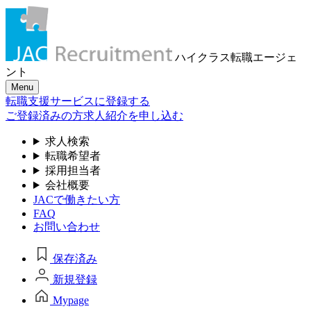
ハイクラス転職
エージェ
ント
Menu
転職支援サービスに登録する
ご登録済みの方
求人紹介を申し込む
求人検索
転職希望者
採用担当者
会社概要
JACで働きたい方
FAQ
お問い合わせ
保存済み
新規登録
Mypage