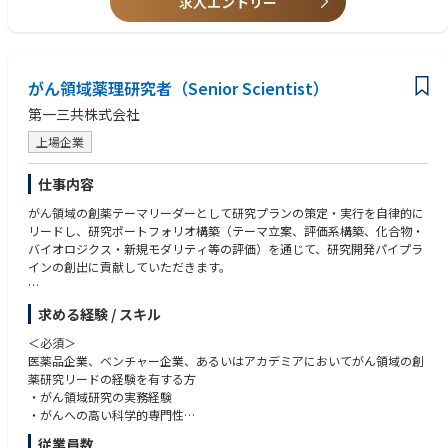
求人エントリー
・博士号取得者
がん領域薬理研究者（Senior Scientist）
第一三共株式会社
上場企業
仕事内容
がん領域の創薬テーマリーダーとして研究プランの策定・実行を自律的に
リードし、研究ポートフォリオ構築（テーマ立案、評価系構築、化合物・
バイオロジクス・新規モダリティ等の評価）を通じて、研究開発パイプラ
インの創出に貢献していただきます。
<入社後のキャリアパス＞
求める経験 / スキル
・がん領域のテーマ立案・創薬研究テーマリーダー
・がん領域での共同研究やグローバルプロジェクトリーダー
＜必須＞
・RIへの出向による海外勤務経験
医薬品企業、ベンチャー企業、あるいはアカデミアにおいてがん領域の創
薬研究リードの経験を有する方
・がん領域研究の実務経験
・がんへの高い科学的専門性
- 創薬研究の実務経験目安8-15年（in vitro及びin vivo）
従業員数