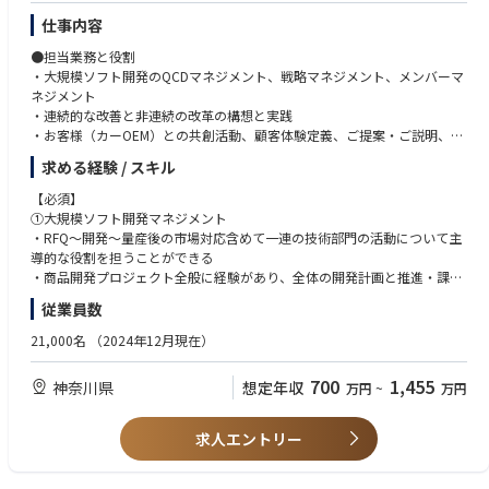
支援）
仕事内容
・ テクノロジーやスキル向上のための豊富なグローバルリソースの活用
・ 全ての社員のキャリアを支援するキャリアアドバイザー制度
●担当業務と役割
・ 風通しが良く、チームワークで仕事を進められる環境
・大規模ソフト開発のQCDマネジメント、戦略マネジメント、メンバーマ
ネジメント
・連続的な改善と非連続の改革の構想と実践
・お客様（カーOEM）との共創活動、顧客体験定義、ご提案・ご説明、交
渉・報告、信頼関係構築を推進
求める経験 / スキル
・車載向けIVIやCDC車載機器に関する戦略構築、開発マネジメントリーダ
ー、「企画段階での仕様提案」、「受注推進活動」、「受注後の開発推
【必須】
進」、「開発途上の仕様調整」
①大規模ソフト開発マネジメント
・顧客との密なコミュニケーションを通じ、要件分析を実施。自社の持つ
・RFQ〜開発〜量産後の市場対応含めて一連の技術部門の活動について主
技術や最新トレンドの活用提案により新たな価値創造を推進
導的な役割を担うことができる
・目標品質・コスト・納期の達成に向けたプロジェクト（百名〜数百名以
・商品開発プロジェクト全般に経験があり、全体の開発計画と推進・課題
上の規模）の開発進捗管理や課題解決、全ステークホルダーとプロジェク
解決を遂行するスキル
従業員数
ト推進して完遂
・大規模開発商品の受注・開発推進において主に技術系の業務全般につい
・関係者と円滑なコミュニケーションを取り、適切に課題解決していくこ
て適切な指揮ができる
21,000名
（2024年12月現在）
とで強固な関係性を構築
・実商品開発を経験しており、開発プロセス全般に精通
・若手やメンバーの人材育成、スキルアップ、組織の活性化や組織文化醸
700
1,455
神奈川県
想定年収
万円
~
万円
成に貢献
②SEリーダー
・OEMが実現したい提供価値に対して、構想力と共感力を持って立案と提
●具体的な仕事内容
案、推進できるスキル
求人エントリー
これまでのご経験やスキル、適性に応じて以下業務のいずれかをご担当い
・顧客窓口代表として折衝、交渉、推進に当たれる
ただきます
・商品全体の仕様策定能力や課題解決力
①大規模ソフト開発マネジメント・リーダー