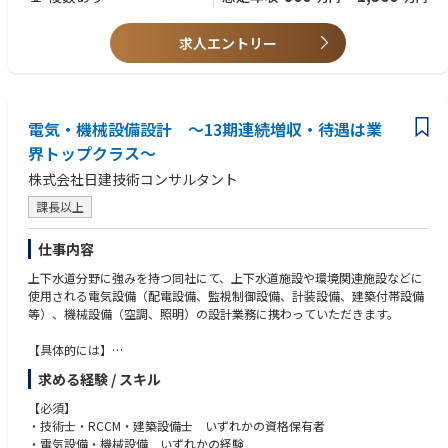
理場の既設設備の改修設計（耐震、空調、照明の更新〈LED化〉） ・河川
施設の基本設計（管理棟、昇降機棟、水門上屋）
求人エントリー
【当社の業務スタイル】
・縦割りの壁がなく、良い提案は図面や仕様にすぐ反映しやすい環境
・建築、設備、土木、産業設備の5～6名でチームを編成し、連携して推進
・設備は「機械」と「電気」で担当を分け、得意分野に集中しつつ相互に
学べます
電気・機械設備設計 ～13期連続増収・待遇は業
・設備改修では、建築設備のみで完結する案件を主担当として裁量高く設
界トップクラス～
計 ・図面作成ソフトや社内標準の活用で効率化を徹底。
株式会社日建技術コンサルタント
※月の残業はおおむね20時間程度
※官庁物件の電気設備設計に携わってきた方を特に歓迎します。中途採用
課長以上
募集要項の冊子をご用意しておりますので、選考時にお渡しします。地域
の暮らしを支える案件で、設計者としての手応えを実感してください。
仕事内容
上下水道分野に強みを持つ同社にて、上下水道施設や環境関連施設などに
使用される電気設備（配電設備、監視制御設備、計装設備、建築付帯設備
等）、機械設備（空調、照明）の設計業務に携わっていただきます。
【具体的には】
■調査、診断
求める経験 / スキル
■法手続
■基本構想および基本計画策定
【必須】
■基本設計、詳細設計 など
・技術士・RCCM・建築設備士 いずれかの資格保有者
※新規案件が3割、既存案件が7割程度となります。
・電気設備・機械設備 いずれかの経験