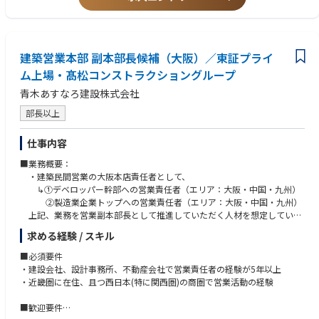
専門知識
●テクニカルスキル
・家電開発等の各種商材・事業で培ったノウハウを持った人材が多数在
・全体設計統制経験
籍しています。
・関係法規知識
・OS、通信、HMI、セキュリティなど幅広い領域の知識獲得が可能で
す。
建築営業本部 副本部長候補（大阪）／東証プライ
海外交流
ム上場・髙松コンストラクショングループ
・開発推進に際して、北米、中国、欧州など海外メンバと頻繁にやり取
青木あすなろ建設株式会社
りを実施しています。
・語学だけでなく文化の違いなども学ぶことが可能です。
部長以上
●職場の雰囲気
仕事内容
・1on1の頻繁な実施により、上司・部下間のコミュニケーションは活発
です
■業務概要：
・個人の意見を尊重する風土があり、積極的なチャレンジが可能です
・建築民間営業の大阪本店責任者として、
・各組織で勉強会も頻繁に開催されています
↳①デベロッパー幹部への営業責任者（エリア：大阪・中国・九州）
②製造業企業トップへの営業責任者（エリア：大阪・中国・九州）
●キャリアパス
上記、業務を営業副本部長として推進していただく人材を想定していま
・上司・部下の相談の上、個人毎にキャリアパスを決定し、それに準じた
す。
業務アサインとステップアップを実行します。
求める経験 / スキル
率先垂範でのトップ営業で、以下業務を推進いただきます。
・ソフトウェア開発以外などのキャリアパスも可能です。（例えば プロダ
◇各営業社員が取りまとめした案件の最終交渉（クロージング）
■必須要件
クトマネージメント など）
◇新規得意先の開拓及び定着
・建設会社、設計事務所、不動産会社で営業責任者の経験が5年以上
◇当社の関西・中国・九州での得意先を拡大・定着を図る
・近畿圏に在住、且つ西日本(特に関西圏)の商圏で営業活動の経験
■業務の特徴
■歓迎要件
新築工事及び・リモデル工事の受注を目的に、ホテル・工場・倉庫(冷凍