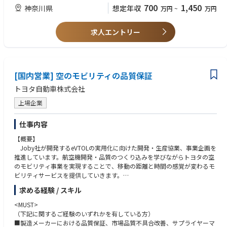
・大規模開発マネジメント能力の自己成長、自身の市場価値の向上
・開発リーダー…100名以上のソフトウェア開発プロジェクトのマネー
700
1,450
神奈川県
想定年収
万円
~
万円
●具体的な仕事内容
・経験豊富なメンバーと一緒に過去の経験やコミュニケーションスキルを
ジメント経験がある
・ 複数の機能の開発チームを牽引し、目標QCDの達成と商品化実現に向
活かしながら、お客様対応を推進し、ミッションにあるようなプロアクテ
・開発リーダー候補…5-50名規模のソフトウェア開発プロジェクトのマ
け、ソフトウェア開発プロジェクトの全体マネージメント
ィブ活動で効率的な開発を推進する役割を完遂することで、当社およ
ネージメント経験がある（各機能ブロックレベルの開発マネージメント経
求人エントリー
・ ソフト以外の関連部署との連携（ハード、PM、品管、等）
び”ご本人”指名でまた次の仕事もお任せいただけるという充実感を得るこ
験）
・ 開発課題・リスクの管理・解決
とができます。
・委託会社など対外調整・折衝の経験がある（海外拠点、顧客、デバイ
・ 顧客・関連会社との調整・折衝
スベンダーとの折衝経験があると尚可）
●職場の雰囲気
●コミュニケーションスキル
大規模開発、中小規模開発など複数機種が存在します。個人の経験・スキ
・心理的安全性と透明性を重要視し、失敗を恐れず次への成功や学習デー
[国内営業] 空のモビリティの品質保証
・自部署だけでなく、組織横断的に関係者を巻き込みながら事案の推
ル・希望に応じてアサインを決定します。
タとして挑戦できる風土、活動や失敗を共有・賞賛する文化
進、課題を解決できる
トヨタ自動車株式会社
・HRT（謙虚・尊敬・信頼）をベースとした組織文化
◆この仕事を通じて得られること
・社内ステークホルダーであるPMや営業、開発といった縦割りの壁を壊
②顧客SE
上場企業
●専門知識
し、フラットな共創型ワンチームで境界線を越えて議論し合う活気ある環
※以下を中心に総合的に判断
・家電開発等の各種商材・事業で培ったノウハウを持った人材が多数在籍
境
●テクニカルスキル
仕事内容
しています。
・年齢や役職に関係なくプロジェクトメンバーからフラットに議論・相談
・ソフトウェア設計経験（C／C++／C＃／Java等言語経験）
・OS、通信、HMI、セキュリティなど幅広い領域の知識獲得が可能です。
を行える活発な組織
【概要】
・委託会社など対外調整・折衝の経験（海外拠点、顧客、デバイスベン
・数十名～数百名規模の大規模開発経験が可能です。
・最新トレンドを導入し、連続的な改善と非連続な改革に挑戦できる風
Joby社が開発するeVTOLの実用化に向けた開発・生産協業、事業企画を
ダーとの折衝経験があると尚可）
土、実際に自分たちの手足を動かして、スピード感を持って業務にあたっ
推進しています。航空機開発・品質のつくり込みを学びながらトヨタの空
・ソフトアーキテクチャの設計経験
●海外交流
ています
のモビリティ事業を実現することで、移動の距離と時間の感覚が変わるモ
・全体設計統制経験
・開発推進に際して、北米、中国、欧州など海外メンバと頻繁にやり取り
・相互理解をベースとした成果にフォーカス、ハイブリッドな働き方や自
ビリティサービスを提供していきます。
・関係法規知識
を実施しています。
律的な働き方を強力に推奨
新たに空のモビリティとしてeVTOLという新しい選択肢が加わる未来
●マネジメントスキル
求める経験 / スキル
・語学だけでなく文化の違いなども学ぶことが可能です。
は、多くの人たちの生活をさらに豊かにしていくと期待されています。こ
・プロジェクト管理全般を理解している
●キャリアパス
のeVTOL開発には多くの企業が参画していることから、機体開発に加え、
・開発計画・進捗管理が作成できる
<MUST>
②顧客SE
・プロジェクトのリーダーから組織長や総括へのステップアップ
各国の航空当局も航空機や離着陸場、運航に関する認証基準、ルール整備
・品質指標を使って、品質管理ができる
（下記に関するご経験のいずれかを有している方）
◆担当業務と役割
・初期配属の部署の仕事にとどまらず、様々な職務を経験いただいて専門
に本腰を入れています。
・リスク管理及び課題管理ができる
■製造メーカーにおける品質保証、市場品質不具合改善、サプライヤーマ