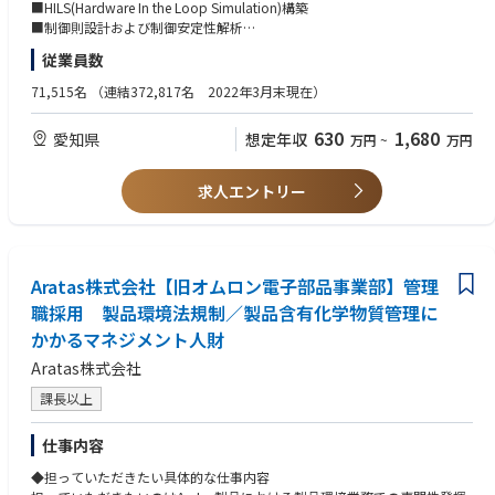
は、多くの人たちの生活をさらに豊かにしていくと期待されています。こ
■HILS(Hardware In the Loop Simulation)構築
のeVTOL開発には多くの企業が参画していることから、機体開発に加え、
■制御則設計および制御安定性解析
各国の航空当局も航空機や離着陸場、運航に関する認証基準、ルール整備
■航空システムインテグレーション
従業員数
に本腰を入れています。
■各種システム制御開発
今後社会的ニーズが高まる空のモビリティを世界に先駆けて実現するため
■Tools (Matlab/Simulink, Python, GitHub)
71,515名
（連結372,817名 2022年3月末現在）
に、Joby社との開発・生産協業を推進することができる仕事です。
630
1,680
愛知県
想定年収
万円
~
万円
【詳細】
<Want>
＜開発＞ Joby社との協業、設計・評価・解析
■飛行制御則・航空宇宙工学
・Joby社が開発するeVTOLの型式認証取得、量産化に向けた協業
■車両、航空機の自動運転開発経験、試験自働化
求人エントリー
・構造や構成、挙動を模擬した基礎・信頼性評価
■ソフトウェア開発/DO-178
・CAEを用いた部品の構造解析
■航空機システム試験・飛行試験
■Tools (Polarion, Jira, Confluence, Panel4, CANoe, C/C++)
＜職場イメージ＞
・航空機開発や整備など、空の経験のあるキャリアメンバーと、豊富な自
Aratas株式会社【旧オムロン電子部品事業部】管理
動車開発経験を持つメンバーのハイブリッド組織。
【必須要件】
職採用 製品環境法規制／製品含有化学物質管理に
・当プロジェクト室以外にも社内の多くの関連部署や米国プロジェクトチ
■英語コミュニケーション能力、技術文書の理解、ドキュメント作成
かかるマネジメント人財
ームと連携しながら、Joby社とのeVTOL開発を推進。
・航空事業者など社内外の多くのパートナーとも連携。
Aratas株式会社
＜求める人物像＞
課長以上
■空のモビリティ好き
＜ミッション＞
■空のモビリティの安心・安全に向き合う覚悟とそれを実現する拘り
・2019年よりJoby社との協業を開始し、（創業後3度目の）トヨタの空の
仕事内容
■既存の価値観に捉われず、失敗しても新しいことにチャレンジし続ける
モビリティ実現を目指すプロジェクト。
意思、常に課題創造型の思考/異業種から謙虚に学び、常に成長しようと
◆担っていただきたい具体的な仕事内容
・更なる快適な移動と新たな社会を多くの人々へお届けするために、開
する姿勢、「変えること」や「変わること」を楽しめる方