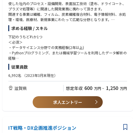
使した社内のプロセス・設備開発、表面加工技術（塗布、ドライコート、
プラズマ処理等）に関連した開発業務に携わって頂きます。
関連する事業は繊維、フィルム、炭素繊維複合材料、電子情報材料、水処
理・環境、医療材、新規事業にわたって広範な分野となります。
求める経験 / スキル
・表面加工技術は幅広い製品に適用される重要な技術であり、装置設計の
要素技術開発が非常に重要です。
下記のうちどれか1つ
当社ではそれらの要素技術開発についてもエンジニアリング開発センター
＜必須＞
を中心に取り組んでいます。
・データサイエンス分野での実務経験(2年以上)
新製品創出やグローバルな生産展開への貢献をダイレクトに実感できる、
・Pythonプログラミング、または機械学習ツールを利用したデータ解析の
非常にやりがいの大きい業務です。
経験
従業員数
・東レのエンジニアリング開発センターにて計測・制御系技術の要素開発
＜必須条件＞
を行って頂きます。具体的にはセンシングや画像処理、ＡＩ、ビッグデー
・大卒以上で機械工学系（材力、流体、伝熱など）の専門知識をお持ちの
6,992名
（2023年3月末現在）
タ解析を活用した生産技術開発や、ＣＡＥ解析技術を活用したプロセス設
方
計・製品設計を担当していただきます。
・設備開発の業務経験
600
1,250
滋賀県
想定年収
万円
~
万円
設備の要求機能整理、実験／理論計算（CAE含）、必要プロセスの導
【事業背景】
出、図面への落とし込みなど、装置設計に関する一連の業務経験をお持ち
東レは繊維、フィルム、炭素繊維複合材料、といった様々な分野で多くの
の方
求人エントリー
先端材料、高付加価値製品を創出しています。
この創出は“化学”が根幹で、それを設備、プロセスが支えます。世の中に
＜必須条件＞
ない、高付加価値製品の創出には、同じく世の中にない生産設備が必要
・大卒以上で以下の①②のどちらかの専門知識を有すること
で、東レは化学メーカーでは稀有ですがそれを自社開発しています。
①計測工学、制御工学、データ解析、信号処理のどれか１つ以上
IT戦略・DX企画推進ポジション
②機械工学および計算力学
・以下の①②のどちらかの経験がある事