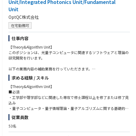
Unit/Integrated Photonics Unit/Fundamental
・実機の性能指数に対する故障解析、課題抽出、ノイズ及び改良案の検討
策定・推進できるコミュニケーション能力
Unit
・市販の光学ソフトウェアをただ用いるのではなく、背景となる物理現象
に基づいた解析・設計が可能な方
OptQC株式会社
■アピールポイント
在宅勤務可
OptQC株式会社は、光量子コンピュータ技術を実用化し、世界の産業や社
会の課題解決を目指しています。
光を利用した次世代量子技術により、従来のコンピュータでは到達できな
仕事内容
かった計算能力や効率を提供し、物流、金融、医療など幅広い分野に変革
【Theory&Algorithm Unit】
をもたらすことを目指しています。
このポジションは、光量子コンピュータに関連するソフトウェアと理論の
光の力を最大限に引き出すため、光学や量子、通信技術のスペシャリスト
研究開発を行います。
とともに、新しい世界を切り開きませんか？
以下の業務内容の補助業務を行っていただきます。
求める経験 / スキル
・光量子コンピュータの短期・中期・長期の応用探索・設計・開発・研究
（一例：量子機械学習、QAOA、最適化問題、量子通信、光通信、量子化
【Theory&Algorithm Unit】
学、FTQCなど）
■必須
・工学部や理学部などに関連した専攻で修士課程以上を修了または修了見
・光量子コンピュータの理論保証（量子優位性・超越性など）
込み
・量子コンピュータ・量子情報理論・量子アルゴリズムに関する基礎的な
・光量子コンピュータのアーキテクチャに関する研究（ミドルウェア・コ
知識
従業員数
ンパイラなど）
・基本的なプログラミングスキル、数値計算・シミュレーションのスキル
・学術論文を読んで理解する能力および執筆する能力
53名
・弊社が開発した光量子コンピュータ実機を用いて量子アルゴリズムの実
・企業・研究機関など、様々な場面でのコミュニケーション能力
装および実装の効率化の方法の探求