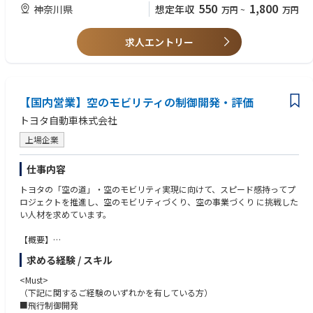
得るまでを担当する
3) 部署・年齢など壁なく積極的に国内(社内外)及び海外とコミュニケーシ
550
1,800
神奈川県
想定年収
万円
~
万円
•装置の仕様書および設計図書の作成
ョンをとれる方
•国内手配品の選定、予算の立案、購入および予算管理
4) お互いを尊重するチームワークを持つ方
•搬入および機器接続作業の管理業務
求人エントリー
5) ⾃分から積極的に⾏動できる方
• 出張比率：通常は0~5%
※未経験者でも意欲のある方歓迎です。
■当社特徴：
■経験・資格
半導体製造装置において圧倒的な技術力と装置性能で、世界の主要半導体
1) 大卒以上（理系）
【国内営業】空のモビリティの制御開発・評価
メーカーからも評価を受けており、半導体エッチング装置において世界N
2) 機械または電気の業務経験をお持ちの方
o.1のマーケットシェアを持っています。当社を世界トップクラスの企業
3) Management及び Project管理能力尚可
トヨタ自動車株式会社
へと導いたもの、それは、お客様のニーズにマッチしたソリューションを
4) 会社の経営方針等を理解し、実践できる方
提供できる「最先端の技術力」に加えて、ボーダレスに連携するチームワ
上場企業
5) ラム装置の知識をお持ちの方尚可
ークです。多様な文化やバックグラウンドを持った社員がお互いのアイデ
6) 部署・年齢など壁なく積極的に国内(社内外)及び海外とコミュニケーシ
アや意見を尊重し、チームとしてひとつの目標を目指す事で、数々の最先
ョンをとれる方
仕事内容
端技術やイノベーションを生み出してきました。日本の半導体メーカーの
7) 英語コミュニケーションスキル（目安TOEIC 500点以上）
トヨタの「空の道」・空のモビリティ実現に向けて、スピード感持ってプ
要求に応えるために、日本国内のエンジニアだけでなく、アメリカ本社や
8) お互いを尊重するチームワークを持つ方
ロジェクトを推進し、空のモビリティづくり、空の事業づくり に挑戦した
他の拠点のエンジニアとチームを組む、あるいは日本のエンジニアが他の
9) ⾃分から積極的に⾏動できる方
い人材を求めています。
拠点のプロジェクトに参加することもあります。
10) 取引先との問い合わせや折衝、手続き、納品の受け入れなどの業務経
験をお持ちの方尚可
【概要】
Joby社が開発するeVTOLの実用化に向けた協業を推進しています。航空
求める経験 / スキル
機開発・品質のつくり込みを学びながらトヨタの空モビリティを実現する
ことで、移動の距離と時間の感覚が変わるモビリティを提供していきま
<Must>
す。
（下記に関するご経験のいずれかを有している方）
新たに空のモビリティとしてeVTOLという新しい選択肢が加わる未来
■飛行制御開発