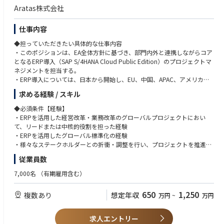
【事業内容】リレー・スイッチ・センサ等の中核デバイスで蓄積した“繋
・海外現地法人の関係者との協業関係構築と意思疎通ができる人財
Aratas株式会社
ぐ・切る”技術と高品質・信頼性を強みに、EV・エネルギー・産業機器な
・チャレンジ精神旺盛で前向きに取り組める人財
ど成長市場を支える電子部品事業。
仕事内容
【強み】長年培った高品質・高信頼性の技術力とグローバル顧客基盤。
◆使用する開発言語・ソフト・装置/機器等
【今後の展望】独立化により意思決定の迅速化と投資力を強化し、急拡大
SAP S/4HANA Cloud Public Editionを中心に、プロジェクトマネジメント
◆担っていただきたい具体的な仕事内容
する電動化・デジタル化領域での事業成長を加速。その基盤として、グロ
ツール、各種コラボレーションツール（Teams等）を活用
・このポジションは、EA全体方針に基づき、部門内外と連携しながらコア
ーバルで標準化されたIT環境の構築を推進する。
となるERP導入（SAP S/4HANA Cloud Public Edition）のプロジェクトマ
ネジメントを担当する。
・ERP導入については、日本から開始し、EU、中国、APAC、アメリカの
順に展開し、3年を目途に完了することを目標としている。
求める経験 / スキル
・日本での立上げフェーズをリードするとともに、グローバル展開に向け
た導入モデルの確立および各地域展開の推進を担う。
◆必須条件【経験】
・ERPを活用した経営改革・業務改革のグローバルプロジェクトにおい
◆具体的な仕事内容に対しての期待する成果
て、リードまたは中核的役割を担った経験
・SAP S/4HANA Cloud Public Edition導入をPMとしてリードし、日本で
・ERPを活用したグローバル標準化の経験
の本番稼働およびグローバル展開の基盤を確立
・様々なステークホルダーとの折衝・調整を行い、プロジェクトを推進し
・Fit to Standardを徹底し、過剰なカスタマイズを抑制した持続可能なシ
た経験
従業員数
ステム基盤を構築
・グローバルステークホルダーを巻き込み、プロジェクトを完遂し、独立
◆必須条件【スキル】
7,000名
（有期雇用含む）
後の事業運営をITで支える基盤を確立
・ERPアプリケーションおよび業務領域に関する知識（特にいずれかの特
定領域に強みを保有）
650
1,250
複数あり
想定年収
万円
~
万円
◆この仕事の魅力
・日本語・英語ともにビジネスレベル（グローバルプロジェクトでの会
この仕事では、EA全体方針に基づき、経営・業務と連携しながらERP導入
議・資料作成・コミュニケーションが可能）
という中核プロジェクトをリードし、グローバルに展開していく。
求人エントリー
特に、日本での立上げフェーズから参画し、グローバル展開の基盤となる