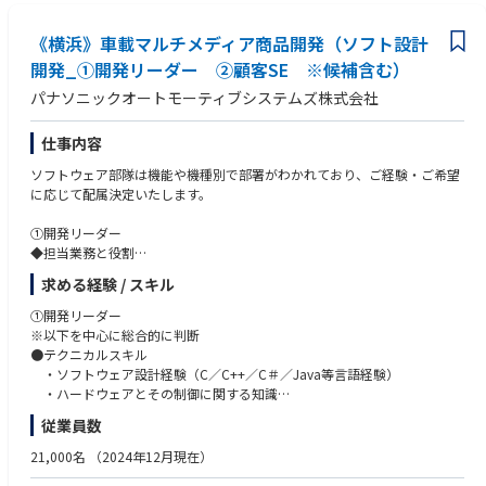
・プロジェクトの開発チームや全ステークホルダーをリーディング、マネ
【共通・歓迎】
ジメント推進する中軸人材
《横浜》車載マルチメディア商品開発（ソフト設計
・組み込みソフト開発 or カーOEMとの対応、オートモーティブ関連の
ビジネス価値やROI、収支の最大化、「開発・納入・品質・コスト」を
業務経験
開発_①開発リーダー ②顧客SE ※候補含む）
包括的にマネジメント、製品ライフサイクル全体においてプロダクトマネ
・品質問題を、真因分析（5wayやなぜなぜ分析など）を実施すること
パナソニックオートモーティブシステムズ株式会社
ジメントを推進
で、課題を特定した経験のある方
・顧客と内部ステークホルダー対応リーダー
・お客様と協働して、課題の解決に取り組んだ経験のある方
提供価値と投資適正化・収支最大化を軸に、プロジェクト計画を立案して
・データ分析や統計の知識および業務経験のある方
仕事内容
顧客と内部ステークホルダーとプロジェクト連携推進と完遂
・海外駐在やカーメーカーへの出向経験のある方
ソフトウェア部隊は機能や機種別で部署がわかれており、ご経験・ご希望
KGI/KPIを達成できるようにプロジェクト運営を行ってチームでの成果
・大規模ソフト開発（100名以上）の開発経験
に応じて配属決定いたします。
を最大化
・顧客および他社との仕様調整業務(Working Group等)の経験
・英語力
①開発リーダー
②SEリーダー/SE担当
◆担当業務と役割
・SE職能の代表として顧客対応、仕様策定、プロジェクト課題解決を担当
●ソフトウェア開発の開発マネージメントリーダー
する複数のSEメンバーをリードし、商品全般に対する仕様策定・課題解決
求める経験 / スキル
・担当機種のソフトウェア開発プロジェクトの全体マネージメントと商品
を推進する
化を担当
・専門知識・経験を活かして顧客と共創活動を通じて、プロジェクト推進
①開発リーダー
・複数の機能開発チーム(機能リーダー)の取り纏め
やプロセス再構築などの実務推進で主導的な役割を果たして共通ゴールを
※以下を中心に総合的に判断
・目標のQCD達成に向けた全体管理
達成
●テクニカルスキル
・ソフトウェア設計経験（C／C++／C＃／Java等言語経験）
●ソフトウェア開発の開発マネージメントリーダー候補（機能リーダー）
●この仕事を通じて得られること
・ハードウェアとその制御に関する知識
・リーダー候補は搭載機能ごとの開発マネージメントを担当（機能リーダ
・大変革期を迎えている車載領域において、SDVコンピューティングを軸
・RTOS/Autosarに関する知識
従業員数
ー）
に新規価値創造で新たなモビリティ社会へ貢献
・機能安全に関する知識
・該当機能の開発チームを取り纏め
・エンジニアリングチェーンとバリューチェーン全体を統括する技術やマ
・FMEA/FTAなど堅牢なソフトウェアを構築する知識
21,000名
（2024年12月現在）
・目標のQCD達成に向けた管理
ネジメントスキルの自己成長、自身の市場価値の向上
●マネジメントスキル