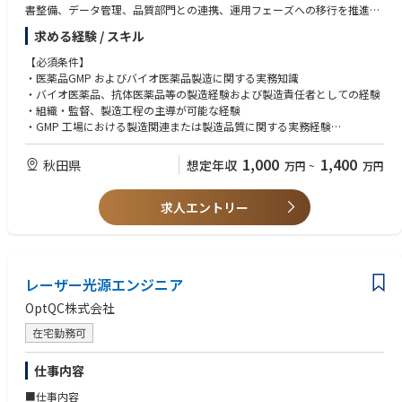
・開発推進に際して、北米、中国、欧州など海外メンバと頻繁にやり取り
モビリティ実現を目指すプロジェクト。
書整備、データ管理、品質部門との連携、運用フェーズへの移行を推進し
を実施しています。
・更なる快適な移動と新たな社会を多くの人々へお届けするために、開
ていく役割です。
求める経験 / スキル
・語学だけでなく文化の違いなども学ぶことが可能です。
発、生産、サービス面から空のモビリティ事業を企画、推進。
・開発、生産、事業、全てにおいて新たな取組みであることから「現地現
【必須条件】
物」で確認・対策しながらより良いモビリティ社会の構築に繋げる。
・医薬品GMP およびバイオ医薬品製造に関する実務知識
当該業務では、業務上、米国の輸出規制に関する情報を扱うため、個人ご
・バイオ医薬品、抗体医薬品等の製造経験および製造責任者としての経験
とに情報へのアクセス権を管理するなど、情報管理の徹底を図っていま
・組織・監督、製造工程の主導が可能な経験
す。
・GMP 工場における製造関連または製造品質に関する実務経験
・製造設備・機器、製造プロセス、製造文書、バリデーションに関する基
＜やりがい＞
本的な理解
1,000
1,400
秋田県
想定年収
万円
~
万円
・100年に一度の大変革と言われる時代の中、従来の枠組みに捉われるこ
・複数の社外関係者（設計会社、施工会社、設備ベンダー、コンサルタン
となく、多様なバックグラウンドを持つメンバー同士が意見を出し合い進
ト、技術供与等）との調整・折衝が可能な経験
めています。
求人エントリー
・製造部門または製造関連チームにおけるピープルマネジメント経験
・またeVTOLという新たな空のモビリティは、今のモビリティ社会を大き
・現場で発生する課題を整理し、関係者を巻き込みがが解決に導く能力
く変える可能性を秘めており、その実現は開発、事業ともに大きな挑戦と
なります。
【歓迎条件】
・国内外の関係者と企画段階からお客様目線を徹底した開発、ならびに事
・新工場、新製造ライン、または新規設備立上げの経験
業を推進することにより、新たな空のモビリティ社会の実現に貢献できま
レーザー光源エンジニア
・技術移管、プロセスパラメータ設計、洗浄バリデーション、CSV 等に関
す。
する知識または実務経験
OptQC株式会社
・法規制や規格の厳しい航空機開発や事業企画に携わることで、個々の専
・PMDA、FDA などの他国規制当局により GMP 案査における製造現場対応
門領域を深めるだけでなく、多角的な視点でモノゴトを進める目利き力や
在宅勤務可
の経験
企画立案力の更なる向上も望めます。
・製造データ管理、電子記録、MES 等の製造関連システムに関する知識
・英語による技術文書の読解、海外技術パートナーとのコミュニケーショ
仕事内容
＜PR＞
ン経験
トヨタ初となる航空機部品のモノづくりから、機体生産へ！
■仕事内容
・海外パートナーとの製造・技術移管プロジェクト経験