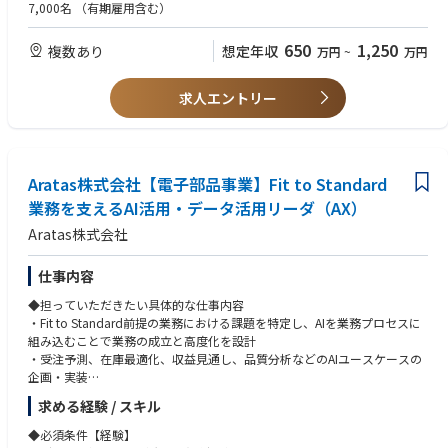
定領域に強みを保有）
7,000名
（有期雇用含む）
現
・日本語・英語ともにビジネスレベル（グローバルプロジェクトでの会
議・資料作成・コミュニケーションが可能）
650
1,250
複数あり
想定年収
万円
~
万円
◆この仕事の魅力
ERP導入を前提としたIT刷新にとどまらず、業務のあり方そのものを再設
◆歓迎条件
計し、事業運営のスピードと質を高める変革をリードするポジション。
・製造業における業務改革・標準化経験
求人エントリー
分社直後のタイミングにおいて、全社横断で業務モデルを作り直す経験が
・グローバルプロジェクト経験
でき、将来的に経営・業務・ITを統合的にリードするキャリアにつながる
・Fit to Standardまたはテンプレート展開経験
点が大きな魅力。
◆歓迎する人物像
◆業界動向と自社事業の特徴
Aratas株式会社【電子部品事業】Fit to Standard
・業務変革に対して、既存の業務形態や組織風土に捉われず、標準化・最
【事業内容】リレー・スイッチ・センサ等の中核デバイスで蓄積した“繋
適化を前提にプロジェクトを遂行する強い意志と行動力を有する人財
業務を支えるAI活用・データ活用リーダ（AX）
ぐ・切る”技術と高品質・信頼性を強みに、EV・エネルギー・産業機器な
・海外現地法人の関係者との協業関係構築と意思疎通ができる人財
Aratas株式会社
ど成長市場を支える電子部品事業。
・チャレンジ精神旺盛で前向きに取り組める人財
【強み】長年培った高品質・高信頼性の技術力とグローバル顧客基盤。
【今後の展望】独立化により意思決定の迅速化と投資力を強化し、急拡大
◆使用する開発言語・ソフト・装置/機器等
仕事内容
する電動化・デジタル化領域での事業成長を加速。その基盤として、グロ
SAP S/4HANA Cloud Public Editionを中心に、プロジェクトマネジメント
◆担っていただきたい具体的な仕事内容
ーバルで標準化されたIT環境の構築を推進する。
ツール、各種コラボレーションツール（Teams等）を活用
・Fit to Standard前提の業務における課題を特定し、AIを業務プロセスに
組み込むことで業務の成立と高度化を設計
・受注予測、在庫最適化、収益見通し、品質分析などのAIユースケースの
企画・実装
・分析・予測・意思決定支援を業務プロセスに組み込むAI活用モデルの構
求める経験 / スキル
築
・データ活用を前提とした意思決定プロセスの高度化を推進
◆必須条件【経験】