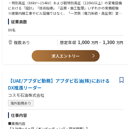
・学位：以下のいずれかの分野で修士もしくは博士号を取得した方
許認可申請資料の作成（系統連系申請書類、工事計画届、消防法）
・特別高圧（66kV〜154kV）および超特別高圧（220kV以上）の変電設備
- 光学（レーザー、光集積回路、非線形光学、光通信）
施工における技術的支援
における「設計」「技術指導」「品質・施工監理」いずれかの実務経験
・広範なR&D領域: PIC開発の全ライフサイクルに携わるため、柔軟な思考
- 量子（量子情報理論、量子情報物理、量子光学）
※建築内線工事やビル設備ではなく、「一次側（電力系統・高圧側）変電
力と幅広い技術的専門知識が重視されます。
・英語力：他の研究者や量子コンピュータ専門家との円滑なコミュニケー
２．技術的トラブルシューティング・高度リスク回避
所特化」の実務経験が必須となります。
ションができるレベル
従業員数
保護協調、短絡・潮流計算の妥当性確認、ならびに工事・試運転プロセス
・製造および試作: デバイスの製造および試作は、商用ファウンドリサー
で発生する高度な技術課題への解法提示。
保有資格：
80名
ビスと共同研究パートナーの設備を組み合わせて実施します。
・光集積回路の基本的なプラットフォーム（Si、SiN、LNなど）の基礎知
トラブル発生時における原因究明および重電メーカー・電力会社との技術
・第一種電気主任技術者（電験一種）
識
交渉・指導
※220kV以上の超高圧案件における技術的担保・選任対応を見据えた必須
＜やりがい・魅力＞
1,000
1,300
・3年以上（修士・博士課程の研究を含む）の光集積回路に関する実務経
複数あり
想定年収
万円
~
万円
要件となります。
研究重視のチームである集積フォトニクス部門には、アイディアを形にす
験
る自由と、多様な技術に挑める環境があります。
・FDTD法やFEMソルバーなど、光集積回路の設計およびシミュレーション
【歓迎要件（Want）】
求人エントリー
に使用されるツールや原理に関する基礎的な理解
・技術士
ここでは、回路設計や大手ファウンドリへのテープアウト、インハウスで
・ADSやHFSSなどを用いたモデリング経験、および高速高周波フォトニク
・第一種／第二種電気工事士
のフォトニックチップ評価まで、一連のプロセスに深く関わることができ
スにおける実証・評価経験
・1級電気工事施工管理技士
ます。
・線形光学および非線形光学の現象の理解および数値シミュレーション
・海外メーカー製変電機器（GIS、変圧器等）の調達・受入検査経験
・PDKなどを用いた以下の素子の設計経験（干渉計、変調器、フォトダイ
【UAE/アブダビ勤務】アブダビ石油(株)における
私たちは、成熟した集積フォトニクスプラットフォームを用いた新たな回
オード、ホモダイン測定器、エッジカプラー）
DX推進リーダー
路アンプリケーションの開発という手応えのある課題に取り組む一方で、
・研究開発のプロジェクトを自立的に遂行することができ、それに付帯す
社内試作や大学等との共同研究を通じて次世代の材料プラットフォームの
る業務（先行研究のリサーチ、研究テーマの立案、企業との調整や物品選
コスモ石油株式会社
開拓にも果敢に挑んでいます。
定、論文執筆、学会発表）を遂行できる方
海外勤務あり
■歓迎
【Fundamental Unit】
・第一著者で論文を執筆した経験
仕事内容
Fundamentalユニットの一員として、PPLN導波路を光源とした自由空間
・実験・理論の両方の研究経験
スクイーズド光の高純度化及び測定の高精度化に関する研究を主導してい
■業務内容
・日常会話レベルの日本語力
ただきます。スクイーズド光は私達が開発する光量子コンピュータ実現の
【入社後～6ヶ月（オンボーディング・現状把握）】