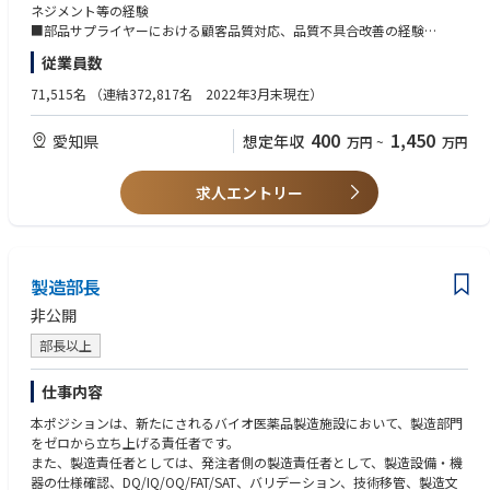
●ソフトウェア開発の顧客SEとして、担当する商品開発プロジェクトにお
性の更なる深化や総合的なスキル習得のジョブローテーションとキャリア
今後社会的ニーズが高まる空のモビリティ事業を世界に先駆けて実現す
ネジメント等の経験
ける以下の役割を担当
パスが可能
るために、Joby社との開発・生産協業、事業企画を推進することができる
■部品サプライヤーにおける顧客品質対応、品質不具合改善の経験
・顧客要求の窓口（顧客要求を正しく理解する）
・プログラムマネージャーや経営層へのキャリアパスが可能
仕事です。
■製造業におけるQMS構築または管理の経験
従業員数
・顧客と開発チームの橋渡し（曖昧な要求を整理して要件化し開発メンバ
・海外出向が可能
ーへ正しく伝える）
例）米国やアジア、欧州など拠点を構えており、日本から出向しており、
【詳細】
【必須要件】
71,515名
（連結372,817名 2022年3月末現在）
・要件確立の責任者（顧客との仕様・日程・優先順位を調整する）
Panasonic Automotive Systemsでのジョブローテーションを実施
<航空機部品サプライヤー 品質保証>
英語コミュニケーション能力、技術文書の理解、ドキュメント作成
・顧客との信頼関係構築の中心人物（プロジェクト成功に向けて顧客との
・Joby社向け航空機部品の生産事業における顧客対応、市場不具合発生時
400
1,450
愛知県
想定年収
関係を維持・強化する）
万円
~
万円
の初動対応/再発防止の推進
<WANT＞
・顧客の部品承認プロセスに関する帳票類の届出等、顧客品質担当とのコ
■航空機製造事業、航空機整備事業分野での品質管理業務の経験
◆具体的な仕事内容
ミュニケーション
■ISO9001/IATF16949/JISQ9100の取扱い経験があり、内部監査の対応が
求人エントリー
● 顧客要求の把握・要件化
・顧客監査、JISQ9100認証審査の対応事務局
可能
・顧客要求仕様の確認、調整、交渉
・新規基幹部品生産に向けた認定事業場要件検討、業務規程準備
・顧客との仕様協議
＜求める人物像＞
・要求分析
＜職場イメージ＞
■空のモビリティ好き
・要件書作成
・航空機開発や整備など、空の経験を持つキャリアメンバーと、豊富な自
製造部長
■空のモビリティの安心・安全に向き合う覚悟とそれを実現する拘り
・開発チームへの要求展開
動車開発、事業経験を持つメンバーのハイブリッド組織。
■既存の価値観に捉われず、失敗しても新しいことにチャレンジし続ける
非公開
・利害関係者要求の収集と期待事項の理解
・当プロジェクト室以外にも社内の多くの部署や米国プロジェクトチーム
意思、常に課題創造型の思考/異業種から謙虚に学び、常に成長しようと
と連携しながら、Joby社とのeVTOL開発や品質保証・整備事業企画を推
する姿勢、「変えること」や「変わること」を楽しめる方
部長以上
◆この仕事を通じて得られること
進。
●専門知識
・航空事業者など社内外の多くのパートナーとも連携し、今までにない事
仕事内容
・OEMとの折衝力
業(Air Taxi)の確立、将来の空モビリティ事業企画にチャレンジしている。
・システム全体理解と開発上流工程スキル
本ポジションは、新たにされるバイオ医薬品製造施設において、製造部門
・プロジェクトマネジメント能力
をゼロから立ち上げる責任者です。
＜ミッション＞
また、製造責任者としては、発注者側の製造責任者として、製造設備・機
●海外交流
・2019年よりJoby社との協業を開始し、（創業後3度目の）トヨタの空の
器の仕様確認、DQ/IQ/OQ/FAT/SAT、バリデーション、技術移管、製造文