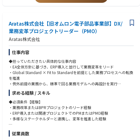
◆歓迎条件
モデルを構築できる点において、影響力の大きい役割である。
・SAP S/4HANA Cloudの導入経験
グローバル企業の本社機能の一員として、事業にとってのITの価値を具体
・グローバルテンプレート展開またはロールアウト経験
的に実現できる点にやりがいがある。
・事業会社におけるIT/業務改革の推進経験
Aratas株式会社【旧オムロン電子部品事業部】DX/
◆業界動向と自社事業の特徴
◆歓迎する人物像
業務変革プロジェクトリーダー（PMO）
【事業内容】リレー・スイッチ・センサ等の中核デバイスで蓄積した“繋
・業務変革に対して、既存の業務形態や組織風土に捉われず、標準化・最
Aratas株式会社
ぐ・切る”技術と高品質・信頼性を強みに、EV・エネルギー・産業機器な
適化を前提にプロジェクトを遂行する強い意志と行動力を有する人財
ど成長市場を支える電子部品事業。
・海外現地法人の関係者との協業関係構築と意思疎通ができる人財
【強み】長年培った高品質・高信頼性の技術力とグローバル顧客基盤。
・チャレンジ精神旺盛で前向きに取り組める人財
仕事内容
【今後の展望】独立化により意思決定の迅速化と投資力を強化し、急拡大
◆担っていただきたい具体的な仕事内容
する電動化・デジタル化領域での事業成長を加速。その基盤として、グロ
◆使用する開発言語・ソフト・装置/機器等
・EA全体方針に基づき、ERP導入と並行して業務変革をリード
ーバルで標準化されたIT環境の構築を推進する。
SAP S/4HANA Cloud Public Editionを中心に、プロジェクトマネジメント
・Global Standard × Fit to Standardを前提とした業務プロセスへの転換
ツール、各種コラボレーションツール（Teams等）を活用
を推進
・例外前提の業務から、標準で回る業務モデルへの再設計を実行
・販売、SCM、開発、会計領域における意思決定プロセスの再設計・高度
求める経験 / スキル
化
・各部門・海外拠点と連携し、業務変革を構想から実行・定着まで一貫し
◆必須条件【経験】
て推進
・業務改革またはBPRプロジェクトのリード経験
・ERP導入または関連プロジェクトでのPMまたはPMO経験
◆具体的な仕事内容に対しての期待する成果
・多様なステークホルダーと連携し、変革を推進した経験
・Global Standardに準拠したシンプルかつ一貫性のある業務プロセスの
確立
◆必須条件【スキル】
従業員数
・Fit to Standardを前提とした業務運用モデルの構築
・ERPアプリケーションおよび業務領域に関する知識（特にいずれかの特
・ERPと整合した形での業務標準化および意思決定プロセスの高度化を実