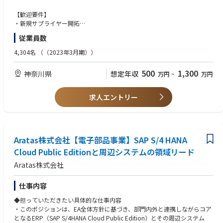
・海外工場における購買 等
【歓迎要件】
・新規サプライヤー開拓
・サプライヤー監査
従業員数
・工程改善、品質改善、コスト改善
4,304名
（（2023年3月期））
500
1,300
神奈川県
想定年収
万円
~
万円
求人エントリー
Aratas株式会社【電子部品事業】SAP S/4 HANA
Cloud Public Editionと周辺システムの領域リード
Aratas株式会社
仕事内容
◆担っていただきたい具体的な仕事内容
・このポジションは、EA全体方針に基づき、部門内外と連携しながらコア
となるERP（SAP S/4HANA Cloud Public Edition）とその周辺システム