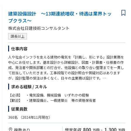
・新しい分野へチャレンジしていきたいご意欲をお持ちの方
■その他
・家族帯同での赴任も相談可。住居・教育等の生活サポートあり。
建築設備設計 ～13期連続増収・待遇は業界トッ
プクラス～
株式会社日建技術コンサルタント
課長以上
仕事内容
人や社会インフラを支える建物の電気を「計画し、形にする」設計業務を
中心にお任せします。基本設計から詳細設計、図面・計算書・仕様書の作
成、発注者や関係部署との打合せ、他設備との取り合い整理までを一貫し
て担当していただきます。工事段階での設計照合や質疑対応はあります
が、設計監理の受注は多くなく、日々の主業務は設計です。
【担当物件】
求める経験 / スキル
担当領域は受変電・幹線・動力・照明・非常用電源・情報通信・防災など
の電気設備一式。空調・給排水・監視との整合を図りながら、使いやす
【必須】 ・電気設備、機械設備 いずれかの経験
さ、省エネ、維持管理のしやすさを両立した計画を提案します。案件は官
【歓迎】 ・建築設備士、一級建築士 等の資格保有者
庁物件が中心で、公共工事標準仕様や各種基準への適合、入札・技術提
従業員数
案・数量算出などの実務にも関わります。現在は延べ面積1,000㎡前後の
新設・改修が主流ですが、今後はより大きな規模や難易度の高い案件にも
360名
（2024年11月現在）
挑戦していきます。
【実績例】
800
1,300
複数あり
想定年収
万円
~
万円
上水道施設の新築における詳細設計（管理棟、電気棟、機械棟） ・下水処