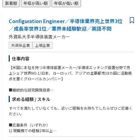
新着順
年収が高い順
年収が低い順
Configuration Engineer／半導体業界売上世界3位
／成長率世界1位／業界未経験歓迎／英語不問
外資系大手半導体装置メーカー
外資系企業
上場企業
仕事内容
【米国に本社を持つ半導体装置メーカー/半導体エッチング装置分野で売
上シェア世界NO.1/日本、ヨーロッパ、アジアの主要都市18カ国に活動拠
点を置くグローバルカンパニー】
■継続的な研究開発投資
最先端技術を提供し続けるため、売上高の【10～15％】を研究開発に継続
求める経験 / スキル
的に投資しています。
すべてを満たしていなくても、近いご経験をお持ちでしたらぜひご応募く
■業務内容
ださい。
•半導体製造装置（CVD又はEtch又はClean）の仕様決定を促し、仕様決定
後の変更を管理する
■応募条件（いずれか）
•顧客からの要求仕様と出荷装置仕様との整合をとる作業
1) 現職務での経験2年以上
- 顧客・社内関係部門・協力会社へ装置仕様・作業区分を説明し、合意を
2) Management及び Project管理能力尚可