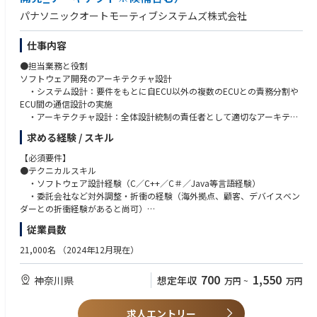
社会的に関心が高まり続けている環境負荷低減に対して、自らがプロジェ
現を目指していきます。
・環境法規制にかかるロビー活動の経験者
パナソニックオートモーティブシステムズ株式会社
クトマネジメントを行うことで社会貢献できること。環境法規制に対する
参考：Joby Aviationとトヨタ、空のモビリティの実現に向けた挑戦を加速
・ISO14001管理業務経験者、或いはISO9001の監査業務経験者
知識を蓄積していくことで社外にも通用するスペシャリストになれるこ
参考：空飛ぶクルマ、協業深化にトップの絆 Joby機日本初飛行
・ISO14001やISO9001の審査員及び準審査員資格保有者
と。また、電子情報技術産業協会（JEITA）等の社外活動として、他社との
・技術師補資格（領域：化学、応用理学（物理及び化学）、経営工学（生
仕事内容
連携・交流ができること。
産・物流マネジメント）、環境（環境影響評価））
●担当業務と役割
・化学物質管理師補
ソフトウェア開発のアーキテクチャ設計
◆業界動向と自社事業の特徴
・QC検定２級以上
・システム設計：要件をもとに自ECU以外の複数のECUとの責務分割や
リレーメーカーとして培った技術力、品質とブランドを武器に、産業機器
ECU間の通信設計の実施
業界の顧客から高い信頼を得ている。商品および販売ネットワーク、顧客
◆歓迎する人物像
・アーキテクチャ設計：全体設計統制の責任者として適切なアーキテク
基盤を基に、新商品投入、商品供給力強化、新規顧客獲得、販路拡大など
・業務遂行だけではなく人の繋がりを大事にできる人
チャ設計/検証(設計方針/ルールの定義、機能/性能等の成立性)の実施
の注力取り組みにより事業成長を目指す。
・自律的に業務計画管理を行えコミュニケーション力がある方
求める経験 / スキル
・マネジメント：設計委託会社の各工程において定義された設計方針/
・物怖じせず議論し、行動力のある人材
ルールをもとに設計/検証が行われるよう管理
【必須要件】
・DevOps：ソフトウェア開発基盤（構成管理・インテグレーション・
●テクニカルスキル
◆使用する開発言語・ソフト・装置/機器等
テスト等）の構築および運用
・ソフトウェア設計経験（C／C++／C＃／Java等言語経験）
・MS-Excel、Word、Powerpoint、Outlookなど
・委託会社など対外調整・折衝の経験（海外拠点、顧客、デバイスベン
・chemSHERPA、IMDS、BOMcheck、IPC-1752の知識があればなおよい
●具体的な仕事内容
ダーとの折衝経験があると尚可）
・全体設計方針の立案と実行
・ソフトアーキテクチャの設計経験
従業員数
・ハードウェア、ソフトウェアが連携したシステム最適化設計
●マネジメントスキル
・ソフトウェア全体設計
・プロジェクト管理全般を理解している
21,000名
（2024年12月現在）
・システムリソース・性能設計
・開発計画・進捗管理が作成できる
・要件定義
・品質指標を使って、品質管理ができる
700
1,550
神奈川県
想定年収
万円
~
万円
・基本設計
・リスク管理及び課題管理ができる
●この仕事を通じて得られること
【歓迎要件】
求人エントリー