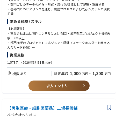
・量子コンピュータ関連企業での勤務経験
鍵となる根源的なリソース光であり、本研究はシステムの性能を飛躍的に
・部門ごとのデータの所在・形式・流れをAS-ISとして整理・理解する
・スクイーズド光を用いた研究経験
向上させる中核的な役割を果たします。
・各部門とのヒアリングを通じ、業務プロセスおよび既存システムの現状
・連続量量子計算に関する知識
把握
本ポジションでは単なる実験の遂行にとどまらず、量子光学実験におい
・進行中DXプロジェクトの現状把握、およびDX推進ロードマップの作成
■フィットする方
求める経験 / スキル
て、独創的なアイデアと高度な実験スキル及びプロジェクトマネジメント
・ハードウェアを原理レベルから理解し、技術と理論の両輪を扱える方
力を発揮することが期待されます。
【入社後6ヶ月～1年（プロジェクト始動）】
・自らの専門領域に関する知識を持ちつつ、多方面への挑戦に意欲がある
【必須要件】
・システム導入・業務改善を全社最適の視点でレビューするガバナンス機
方
・事業会社または専門コンサルにおけるDX・業務改革プロジェクト推進経
＜具体的な業務例＞
能の確立
・社内・社外の様々な人・企業と新たな価値を創造したい方
験 3年以上
・スクイーズド光の高純度化に向けた物理的ボトルネックの特定と解消に
・ローカルDX担当のスキルレベルを把握し、マネジメント体制の構築
・部門横断のプロジェクトマネジメント経験（ステークホルダーを巻き込
向けた要件定義、また原理実証のためのシステム全体の設計および実験系
んだリード経験）
の構築・評価
【1年以降（自走・横展開）】
【Fundamental Unit】
・データ分析・可視化ツール（Power BI, Excel等）の実務活用経験
従業員数
・ホモダイン測定系における各種ノイズ源（光学・電気・環境ノイズ）の
・DX推進ロードマップを定期的に見直しながら部門横断プロジェクトを継
■必須
・ビジネスレベルの英語力
解析、低ノイズ化・高精度化に向けたアプローチの立案と実行
続推進
・学位：以下のいずれかの分野で修士もしくは博士号を取得した方
1,579名
（2026年3月31日現在）
・最新の学術論文リサーチに基づく新規実験手法の提案と実証実験の推進
・部門横断のデータフロー統合・自動化の方針と、データガバナンスの仕
- 光学（レーザー、非線形光学、スクイーズド光、重力波干渉計等）
【歓迎要件】
・実験チーム内の技術的な方向性の議論への積極的な参画、およびジュニ
組みを設計・導入
- 量子（量子情報物理、量子光学等）
・エネルギー・製造・インフラ等の事業会社でのIT/DX推進経験
1,000
1,300
複数あり
想定年収
万円
~
万円
アメンバーの技術指導・メンタリング
・社内DXリテラシー向上のための啓発・研修活動
・研究実務経験：3年以上の実験系での研究実務経験（博士課程での研究
・ERP・HCM等大規模業務システム導入プロジェクトの経験（要件定義・
期間を含む）
ベンダー選定含む）
＜やりがい・魅力＞
【業務の魅力】
・自律的な実験遂行力：量子光学実験系の設計、構築、測定、課題抽出・
・海外勤務または外資系・グローバル企業でのプロジェクト経験
求人エントリー
・光量子コンピュータのコア技術の創出:
・石油上流オペレーター企業というユニークな事業環境において、DX推進
解決までを自律的に遂行できる能力
・ローカル（外国籍）スタッフのマネジメント経験
当社が開発する光量子コンピュータの心臓部である「スクイーズド光」の
をゼロから設計・実行できる希少なポジションです。
・変更管理（チェンジマネジメント）の実務経験
極限性能向上に直接コミットできます。あなたが生み出したブレイクスル
・東京本社・アブダビ鉱業所・UAE現地スタッフをまたぐ国際的なプロジ
・技術スキル：
ーが、そのままシステム全体の性能向上、ひいては次世代コンピュータの
ェクト推進に携わることができます。
- 自由空間およびファイバー光学系の光学素子の取り扱い・アライメント
【求める人物像】
実現に直結するやりがいを感じられます。
・ローカルスタッフを育成・マネージしつつ、業務改革提案から実装ま
【再生医療・細胞医薬品】工場長候補
経験
・主体的に課題を発見し、「まずやってみる」の精神で業務改革を推進で
で、一気通貫で関与できる裁量の大きな役割です。
- 非線形光学（PPLN等）に関する基礎知識・実験経験
きる方
株式会社ヘリオス