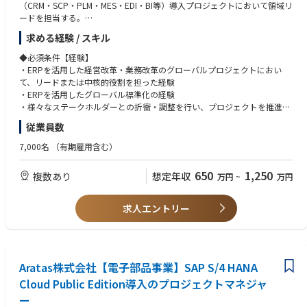
（CRM・SCP・PLM・MES・EDI・BI等）導入プロジェクトにおいて領域リ
ードを担当する。
・ERP導入については、日本から開始し、EU、中国、APAC、アメリカの
求める経験 / スキル
順に展開し、3年を目途に完了することを目標としている。
・日本での立上げフェーズをリードするとともに、グローバル展開に向け
◆必須条件【経験】
た導入モデルの確立および各地域展開の推進を担う。
・ERPを活用した経営改革・業務改革のグローバルプロジェクトにおい
て、リードまたは中核的役割を担った経験
◆具体的な仕事内容に対しての期待する成果
・ERPを活用したグローバル標準化の経験
・SAP S/4HANA Cloud Public Editionと周辺システムの導入を領域リード
・様々なステークホルダーとの折衝・調整を行い、プロジェクトを推進し
としてリードし、日本での本番稼働およびグローバル展開の基盤を確立
た経験
従業員数
・Fit to Standardを徹底し、過剰なカスタマイズを抑制した持続可能なシ
ステム基盤を構築
◆必須条件【スキル】
7,000名
（有期雇用含む）
・グローバルステークホルダーを巻き込み、プロジェクトを完遂し、独立
・ERPアプリケーションおよび業務領域に関する知識（特にいずれかの特
後の事業運営をITで支える基盤を確立
定領域に強みを保有）
650
1,250
複数あり
想定年収
万円
~
万円
・日本語・英語ともにビジネスレベル（グローバルプロジェクトでの会
◆この仕事の魅力
議・資料作成・コミュニケーションが可能）
この仕事では、EA全体方針に基づき、経営・業務と連携しながらERP導入
求人エントリー
という中核プロジェクトの各領域をリードし、グローバルに展開してい
◆歓迎条件
く。
・SAP S/4HANA Cloudの導入経験
特に、日本での立上げフェーズから参画し、グローバル展開の基盤となる
・グローバルテンプレート展開またはロールアウト経験
モデルを構築できる点において、影響力の大きい役割である。
・事業会社におけるIT/業務改革の推進経験
グローバル企業の本社機能の一員として、事業にとってのITの価値を具体
Aratas株式会社【電子部品事業】SAP S/4 HANA
的に実現できる点にやりがいがある。
◆歓迎する人物像
Cloud Public Edition導入のプロジェクトマネジャ
・業務変革に対して、既存の業務形態や組織風土に捉われず、標準化・最
ー
◆業界動向と自社事業の特徴
適化を前提にプロジェクトを遂行する強い意志と行動力を有する人財