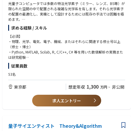
Joby社との協業を通じて、空の安全・安心を確保するための高い品質基
光量子コンピュータでは多数の特注光学素子（ミラー、レンズ、BS等）が
準、厳格なマネジメントシステムの実現に挑戦しています。
限られた空間の中で配置される複雑な光学系を有します。それら光学素子
参考：Joby Aviationとトヨタ、空のモビリティの実現に向けた挑戦を加速
の配置の最適化し、実機として設計するためには既存の手法では困難を極
参考：空飛ぶクルマ、協業深化にトップの絆 Joby機日本初飛行
めます。
求める経験 / スキル
本ポジションでは、新規開発中の光量子コンピュータにおける、光学系の
設計及び性能指数の評価を担当していただきます。既存の光学設計手法を
【必須】
回すのではなく、”新しい光学設計手法の開拓とその運用”を担う非常に挑
・物理、光学、電気、電子、機械、またはそれらに関連する修士号以上
戦的なポジションとなります。
（修士・博士）
・Python, MATLAB, Scilab, R, C/C++, C# 等を用いた数値解析の実務また
そのため、光学及びそれに付随する機械系の広範な知識と解析スキルをお
は研究経験
持ちの方を歓迎します。
・光学に対する、広く深い理解と知識
従業員数
※経験やスキルに応じて、以下の役割を中心にお任せします
【歓迎】
53名
・ミクロン・ナノオーダーの変位・傾きといった微小変化に対する機械公
1. 光量子コンピューター用ソフトウェア環境整備
差解析及び光学感度解析の経験
1,300
東京都
想定年収
非公開
万円
~
・既存の光学ソフトウェア（Zemax, Code V, LightTools等）の枠組みを超
・ZEMAX, CODE V等の光学ソフトウェアにおけるモンテカルロ法を用いた
えた、光量子コンピューター用光学系ソフトウェアの整備とそれを用いた
公差解析・性能シミュレーションの経験
光学系の詳細設計
・レンズモジュールの計測及び評価経験
求人エントリー
・ガウシアンビーム等の自由空間光学系の基礎知識（大学時代での経験の
2. 光量子コンピュータ性能シミュレーション
みでも大いに歓迎）
・アーキテクチャーチームと協力した実機の性能指数のシミュレーション
・機械設計チームと協力した機構設計
【フィットする方】
量子サイエンティスト Theory&Algorithm
・専門外の課題に対しても、自ら調べて試行錯誤できる強い探求心
3. 光量子コンピュータ実機評価結果の解析
・社内外のステークホルダーと議論を交わしながら、開発計画を主体的に