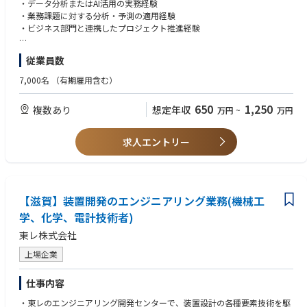
・PoCに留まらず業務定着まで一貫してリード
・データ分析またはAI活用の実務経験
・業務課題に対する分析・予測の適用経験
◆具体的な仕事内容に対しての期待する成果
・ビジネス部門と連携したプロジェクト推進経験
・標準化された業務環境において、AIを組み込むことで業務運営を成立さ
せる仕組みを構築
◆必須条件【スキル】
従業員数
・分析・予測に基づく意思決定モデルの確立
・データ分析またはAI活用および業務領域に関する知識（特にいずれかの
・データ・AIを活用した意思決定の高速化・高度化を実現
特定領域に強みを保有）
7,000名
（有期雇用含む）
・日本語・英語ともにビジネスレベル（グローバルプロジェクトでの会
◆この仕事の魅力
議・資料作成・コミュニケーションが可能）
650
1,250
複数あり
想定年収
万円
~
万円
AIを単なるツールとしてではなく、業務および経営の意思決定を変革する
基盤として活用し、事業競争力の中核を担うポジション。
◆歓迎条件
分社直後の段階で、AI活用モデルをゼロから設計・構築し、全社展開でき
・機械学習・統計分析の経験
求人エントリー
る点において、長期的に大きな影響力を持つ役割。
・製造業におけるデータ活用経験
・データ基盤・データ統合に関する知見
◆業界動向と自社事業の特徴
【事業内容】リレー・スイッチ・センサ等の中核デバイスで蓄積した“繋
◆歓迎する人物像
ぐ・切る”技術と高品質・信頼性を強みに、EV・エネルギー・産業機器な
【滋賀】装置開発のエンジニアリング業務(機械工
・業務変革に対して、既存の業務形態や組織風土に捉われず、標準化・最
ど成長市場を支える電子部品事業。
適化を前提にプロジェクトを遂行する強い意志と行動力を有する人財
学、化学、電計技術者)
【強み】長年培った高品質・高信頼性の技術力とグローバル顧客基盤。
・海外現地法人の関係者との協業関係構築と意思疎通ができる人財
東レ株式会社
【今後の展望】独立化により意思決定の迅速化と投資力を強化し、急拡大
・チャレンジ精神旺盛で前向きに取り組める人財
する電動化・デジタル化領域での事業成長を加速。その基盤として、グロ
上場企業
ーバルで標準化されたIT環境の構築を推進する。
◆使用する開発言語・ソフト・装置/機器等
生成AI(365 Copilotなど)、AI/分析ツール、BIツール、データ基盤など
仕事内容
・東レのエンジニアリング開発センターで、装置設計の各種要素技術を駆