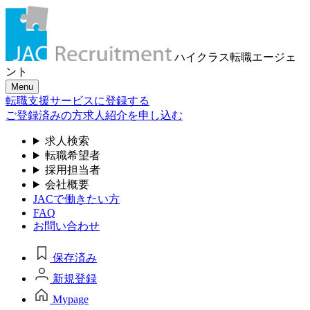
ハイクラス転職
エージェ
ント
Menu
転職支援サービスに登録する
ご登録済みの方
求人紹介を申し込む
求人検索
転職希望者
採用担当者
会社概要
JACで働きたい方
FAQ
お問い合わせ
保存済み
新規登録
Mypage