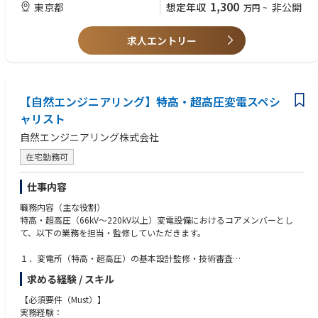
1,300
東京都
想定年収
非公開
万円
~
■歓迎
※基本的に少人数のチームでの活動が想定されます。
・第一著者で論文を執筆した経験
※希望に合わせて一部内容を主導して行っていただく場合があります。
・実験・理論の両方の研究経験
求人エントリー
・日常会話レベルの日本語力
＜やりがい・魅力＞
・量子コンピュータ関連企業での勤務経験
ポジションでは、世界でも注目を集める「実用的な光量子コンピュータの
・連続量量子アルゴリズムに関する知識・研究経験・実装経験
実現」へ、光量子コンピュータを作るのではなく役立てるという立場から
・古典機械学習やニューラルネットワークに関する知識・実装経験
大きく貢献できます。
【自然エンジニアリング】特高・超高圧変電スペシ
・量子コンピュータ実機を用いた研究の経験
・連続量の誤り訂正アーキテクチャに関する基本的な知識
ャリスト
連続量の量子アルゴリズムや基礎研究はまだまだ未開拓分野であり、量子
・連続量光量子コンピュータの実験についての基本的な知識
自然エンジニアリング株式会社
情報理論と物理を探求しながら新たな発想で未解決問題に挑戦していきま
・少人数・チームでの研究開発経験
す。
・実験家との連携・共同研究の経験
在宅勤務可
また光量子コンピュータ実機の研究開発と密に連携することで、最先端の
【フィットする方】
仕事内容
知識と量子技術を深く身につけることができます。
・広い視野を持って、様々な量子アルゴリズムの開発に取り組める方
・純粋な物理学としての量子アルゴリズムの研究と、現実的な実機での実
職務内容（主な役割）
装の研究の両方に挑戦したい方
特高・超高圧（66kV〜220kV以上）変電設備におけるコアメンバーとし
【Integrated Photonics Unit】
・社内・社外の様々な人・企業と新たな価値を創造したい方
て、以下の業務を担当・監修していただきます。
本ポジションでは、光量子コンピューティングを実現するための光集積回
・光量子コンピュータ実機を通して自身のアイディアを社会に役立てたい
路（PIC）プラットフォームの研究開発に幅広く携わっていただきます。
方
１．変電所（特高・超高圧）の基本設計監修・技術審査
電力会社との系統連系協議に基づく、220kV以上超高圧変電所の基本設
主な業務として、R&D戦略やプロジェクト計画の策定、およびPICの一連
求める経験 / スキル
計、単線結線図、設備配置図の審査および最適化。
の開発を推進していただきます。これには、回路設計、テープアウトの実
【Integrated Photonics Unit】
主要機器（超高圧変圧器、GIS/CGS遮断器、断路器、保護継電器、引込鉄
【必須要件（Must）】
行、デバイス評価、実証実験などの業務全般 主体的に取り組むことが含ま
■必須
塔、超高圧ケーブル等）の仕様確認および適合性検証。
実務経験：
れます。