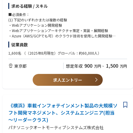
・Advanced/Graph-RAG、AIエージェントのアーキ設計・最適化（評価・
求める経験 / スキル
安全設計を含む）
・Azure OpenAI / AI Services / AI Foundry、Azure AI Search、Cosmos DB/
■必須条件：
SQL を用いた本番向け方式設計
(1) 下記のいずれかまたは複数の経験
・実装規約・評価テンプレート・リファレンス実装の資産化と展開
・Webアプリケーション開発経験
・提案（課題同定、方式案、見積、PoC設計、デモ）およびステークホル
・Webアプリケーションアーキテクチャ策定・実装・展開経験
ダー調整
・Azure（AWS/GCPでも可）のクラウド技術を使用した開発経験
・進捗／品質／リスク／変更管理、メンバー育成・レビュー
・マイクロサービスアーキテクチャに関する知見
従業員数
【Managerの業務例】
(2) チームリードまたはサブリードとして複数のプロジェクトの経験（特
1,600名
（（2025年8月現在）グローバル：約60,000人）
・案件ポートフォリオの戦略設計、収益・品質KPIの管理、リソース計画
に、クライアントやチームメンバーに対する説明・交渉力）
・大規模ソリューションの構想～方式審査～デリバリー統括（RFP対応・
900
1,500
東京都
想定年収
万円
~
万円
契約/見積レビュー含む）
(3) その他
・横断標準（セキュリティ、レビュー、運用、コスト最適化、障害対応）
・日本語が母国語でない方は、ビジネスレベルの日本語能力（JLPT:N1）
の整備と定着
・Officeアプリケーション（Word, Excel, PowerPoint等）を使用した各種
求人エントリー
・パートナー連携（Microsoft等）とアライアンス推進、重大インシデント
資料の作成経験
のエスカレーション対応
・人材育成・採用・アサイン計画
■歓迎条件：
・LLM/RAG の本番化と継続改善の実績、Azure 設計を主担当した経験、顧
【アバナードで働くことの魅力】
《横浜》車載インフォテインメント製品の大規模ソ
客向け提案資料/デモ作成、レビュー主導のご経験
・マイクロソフトテクノロジーを活用したソリューションを展開するリー
・AI/クラウド案件の PL/PM 経験、P/L 責任、エンタープライズ提案の主
フト開発マネジメント、システムエンジニア(担当
ディングカンパニーで働くこと
導、顧客向けの提案書類などのドキュメンテーションの経験、エンジニア
～リーダークラス)
・19度目のマイクロソフト グローバル SI パートナー アワードを受賞（20
チームのチームビルディング経験
24年）
パナソニックオートモーティブシステムズ株式会社
・充実したトレーニングプログラム（年間80時間以上、認定資格取得への