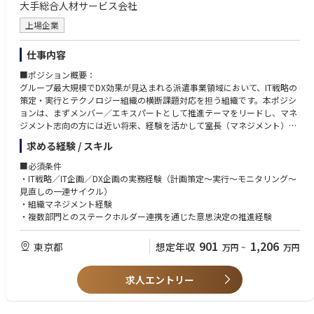
大手総合人材サービス会社
①計測、検査、制御の装置開発、またはそれらを利用した生産設備開発、
またはプログラミング言語（Python、C言語、MATLAB言語など）を用い
上場企業
たビッグデータ解析やＡＩ技術開発
②熱流体解析、構造解析、衝撃解析などＣＡＥ解析を活用した設計およ
仕事内容
び、解析技術開発
■ポジション概要：
グループ最大規模でDX効果が見込まれる派遣事業領域において、IT戦略の
策定・実行とテクノロジー組織の横断課題対応を担う組織です。本ポジシ
ョンは、まずメンバー／エキスパートとして推進テーマをリードし、マネ
ジメント志向の方には近い将来、経験を活かして室長（マネジメント）を
担っていただく事を想定しています。
求める経験 / スキル
【業務例】
■必須条件
・組織マネジメント：目標設定／評価／採用・育成／予算・リソース管
・IT戦略／IT企画／DX企画の実務経験（計画策定～実行～モニタリング～
理）
見直しの一連サイクル）
・企画・実装・運用の統括：当室が推進する下記テーマのリード
・組織マネジメント経験
・複数部門とのステークホルダー連携を通じた意思決定の推進経験
＜推進テーマ例＞
・IT戦略や予算の推進管理
901
1,206
東京都
想定年収
万円
~
万円
・重要会議体の企画・運営
・AIガバナンス、セキュリティ強化
・テクノロジー人材向け人事制度の導入に向けた準備、運用設計
求人エントリー
■魅力：