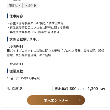
・高い研究裁量:
・将来的には経営幹部への直接提言や、グループ全体のDX戦略立案にも関
- 計測機器（オシロスコープ、スペクトラムアナライザ、ネットワークア
・社内外の多様な関係者と信頼関係を構築し、全社最適の視点で物事を推
前人未到の技術課題に対し、手法の選定から実験系の設計・プロジェクト
わるキャリアパスが見込まれます。
ナライザ等）の操作・評価経験
進できる方
課長以上
上場企業
の推進まで大きな裁量を持って取り組めます。
・DXやデジタル技術への高い関心を持ち、自ら学び続けながら業務に活か
■キャリアイメージ
・英語力：他の研究者や量子コンピュータ専門家との円滑なコミュニケー
せる方
仕事内容
・トップレベルの共創環境:
アブダビ鉱業所で全社DX推進をリードしながら専門性とマネジメント力を
ションができるレベル
・現場と経営双方の視点を踏まえ、実効性のある業務プロセスや仕組みを
東大発スタートアップである当社には、世界中から量子コンピュータの最
磨いていただきます。
・再生医療等製品のGMP製造に関する業務
構築できる方
先端の研究者が集まっています。ハード・ソフト・理論の精鋭と日常的に
その後は、東京本社やグループ会社のDX・IT戦略部門で経験を積み、将来
・再生医療等製品のプロセス開発に関する業務
■歓迎
・多様なバックグラウンドを持つメンバーと協働し、チームの成長に貢献
議論し、専門性を互いに高め合える環境です。
的にはDX・デジタル領域の中核人材として経営判断や中長期戦略の策定に
・再生医療等製品CDMO施設の全体管理
・第一著者での査読付き学術論文の執筆経験
できる方
携わることを期待しています。
・スクイーズド光を用いた研究、または連続量（CV）量子計算に関する知
求める経験 / スキル
ご本人の志向や実績に応じて、国内外で幅広いキャリアパスが描ける環境
見・経験
■アピールポイント
です。
・ホモダイン測定に関する研究経験
【必須要件】
OptQC株式会社は、光量子コンピュータ技術を実用化し、世界の産業や社
・研究プロジェクトのマネジメント経験、または若手・ジュニア研究者の
■バイオプロダクトの製造に関わる業務（プロセス開発、製造管理、設備
会の課題解決を目指しています。
■使用ツール
指導経験
管理、及び品質管理等）のご経験
光を利用した次世代量子技術により、従来のコンピュータでは到達できな
・Microsoft 365（Teams, SharePoint, Power BI, Power Automate等）
・日常会話レベルの日本語力 / 量子コンピュータ関連企業での勤務経験
かった計算能力や効率を提供し、物流、金融、医療など幅広い分野に変革
・データ分析ツール（Excel、Power BI等）
【歓迎要件】
をもたらすことを目指しています。
・ERP/HCM等業務システムへの知見（SAP, Oracle, Workday等）（尚可）
■フィットする方
■医薬品メーカーでの設備導入または設備保全のご経験
従業員数
光の力を最大限に引き出すため、光学や量子、通信技術のスペシャリスト
・クラウドサービス（Azure, AWS等）の基礎知識（尚可）
・ハードウェアを原理レベルから理解し、理論と実験の両輪でアプローチ
■再生医療等製品のプロセス開発、製造、設備保全のご経験
とともに、新しい世界を切り開きませんか？
・プロジェクト管理ツール（MS Project, Jira等、いずれか経験があれば
できる方
■医薬品若しくは再生医療等製品製造における製造管理者のご経験
66名
（2025年12月時点）
可）
・未知の技術課題に対して自律的に仮説を立て、粘り強く検証・課題解決
を推進できる方
【人物像】
800
1,300
兵庫県
想定年収
■働き方
万円
~
万円
・ジュニアメンバーの育成やチームでのオープンなディスカッションを楽
・物事を柔軟に考えられるフレキシビリティがある方
・主要勤務地：アブダビ（UAE）
しみ、技術を波及させられる方
・開発/研究/生産部門及び外部の提携先との調整がスムーズにでき、課題
・残業時間：月20時間程度（時期や状況によって変動あり）
を解決していける方
求人エントリー
・現場（海上プラットフォーム等）への視察・現場確認のための訪問が発
・メンバーとの良好なコミュニケーションが図れ、リーダーシップをお持
生します。
ちの方