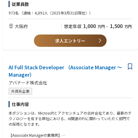
・建築の知識、知見のある方
従業員数
冷蔵含む)・データーセンター等の
・宅地建物取引士の資格を持っている方、または利回り等CAPレートなど
得意先の開拓及びその後の定着を推進いただきます。
が組み立てられる方
973名
（連結：4,892人（2025年3月31日現在））
■求人の背景
1,000
1,500
大阪府
想定年収
万円
~
万円
・東日本エリア（東京・名古屋・北海道・東北）では得意先は確保出来
ているものの、
西日本エリアでの顧客は少ない状況であり、顧客の確保が急務である
求人エントリー
こと
・当社の営業手法である『競合と争わずに受注する特命受注』を実践
し、提案型営業（ソリューション営業)
を関西で定着させること
AI Full Stack Developer （Associate Manager ～
Manager）
アバナード株式会社
外資系企業
仕事内容
本ポジションは、Microsoftとアクセンチュアの合弁会社であり、最新のテ
クノロジーを有する弊社における、AI関連のPJに関わっていただく部門で
の採用となります。
【Associate Managerの業務例】