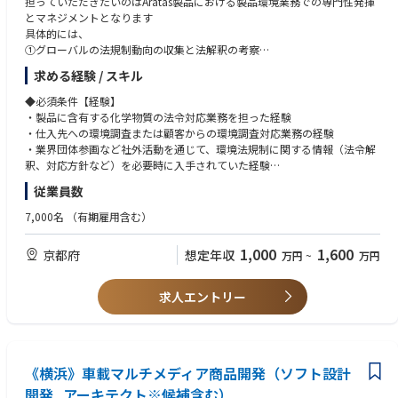
担っていただきたいのはAratas製品における製品環境業務での専門性発揮
発、生産面から空のモビリティプロジェクトを推進。
とマネジメントとなります
・開発～生産、全てにおいて新たな取組みであることから「現地現物」で
具体的には、
確認・対策しながらより良いモビリティ社会の構築に繋げる。
①グローバルの法規制動向の収集と法解釈の考察
当該業務では、業務上、米国の輸出規制に関する情報を扱うため、個人ご
②自社製品への該当判断とインパクトの想定
とに情報へのアクセス権を管理するなど、情報管理の徹底を図っていま
求める経験 / スキル
③対応方針の決定と関係部門への指示（法令適用日から逆算して計画設
す。
定）
◆必須条件【経験】
④製品への含有有無の調査実施状況の管理
＜やりがい＞
・製品に含有する化学物質の法令対応業務を担った経験
⑤非含有部材への切り替え状況の管理
・100年に一度の大変革と言われる時代の中、従来の枠組みに捉われるこ
・仕入先への環境調査または顧客からの環境調査対応業務の経験
⑥顧客からの環境調査依頼への対応
となく、多様なバックグラウンドを持つメンバー同士が意見を出し合い進
・業界団体参画など社外活動を通じて、環境法規制に関する情報（法令解
を進め／プロジェクトマネジメントいただき、法令適用日までに完了させ
めています。
釈、対応方針など）を必要時に入手されていた経験
る／適切な情報を顧客へ提供する業務について、メンバのマネジメントを
・またeVTOLという新たな空のモビリティは、今のモビリティ社会を大き
・課や部などのマネジメント経験
従業員数
行い完遂する役割を担っていただきます。
く変える可能性を秘めており、その実現は全てにおいて大きな挑戦となり
また①～③においては社外からの情報取得により妥当な法解釈～妥当な対
ます。
◆必須条件【スキル】
7,000名
（有期雇用含む）
応方針決定のイニシアティブもとっていただくことを期待しています。
・国内外の関係者と企画段階からお客様目線を徹底した開発を推進するこ
・製品環境管理
専門性の高いスペシャリストも在籍していますので、議論・相談もしつつ
とにより、新たな空のモビリティ社会の実現に貢献できます。
製品環境管理とは、RoHS指令/REACH規則/POPs条約等の製品環境に関
1,000
1,600
京都府
想定年収
万円
~
万円
進めていただけます
・法規制や規格の厳しい航空機開発に携わることで、個々の専門領域を深
する法規制（変化）を把握し、
めるだけでなく、多角的な視点でモノゴトを進める目利き力や企画立案力
社内展開を通じて遵法製品を実現し、顧客へ環境保証製品の提供を行う
◆具体的な仕事内容に対しての期待する成果
の更なる向上も望めます。
一連の業務をいう。
求人エントリー
新法令に対する対応を確実に実践していき、DMS製品のライフサイクル全
・法令解釈および対応方針決定にかかるスキル
体での環境負荷を低減させることに資すること。それを通じて顧客やユー
＜PR＞
前例や他社情報も踏まえて、多様な読み方ができる法令に対して妥当な
ザー様に安全・安心に製品を使っていただける状態を継続させ続けるこ
これまでの 陸（クルマ）、海（クルーザー） に続く、空のモビリティの
解釈ができ、それを踏まえて妥当な対応方針を決められる
と。
開発！
◆歓迎条件
《横浜》車載マルチメディア商品開発（ソフト設計
航空機開発は相当高いチャレンジですが、Joby社との協業を通じて技術・
・社外委員会活動での委員経験者（JEITA、NECA、JEMIMA、カテ8,9連絡
◆この仕事の魅力
ノウハウを身に付け、我々の持つ自動車で培った技術・知見を融合し、実
会、日機輸、その他）
開発_アーキテクト※候補含む）