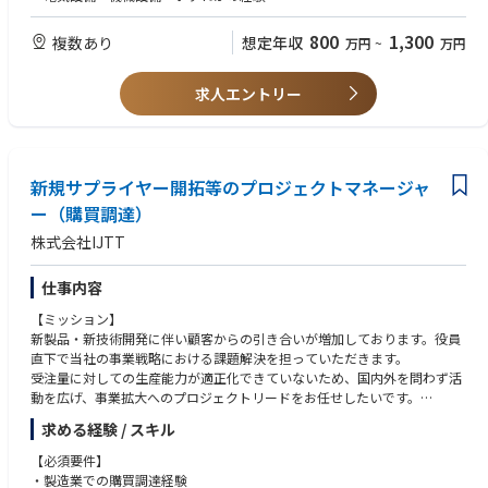
※中途採用募集要項という冊子を準備しておりますので、選考時にお渡し
800
1,300
複数あり
想定年収
万円
~
万円
させて頂きます。
求人エントリー
新規サプライヤー開拓等のプロジェクトマネージャ
ー（購買調達）
株式会社IJTT
仕事内容
【ミッション】
新製品・新技術開発に伴い顧客からの引き合いが増加しております。役員
直下で当社の事業戦略における課題解決を担っていただきます。
受注量に対しての生産能力が適正化できていないため、国内外を問わず活
動を広げ、事業拡大へのプロジェクトリードをお任せしたいです。
求める経験 / スキル
【詳細】
・新規サプライヤー探索の強化
【必須要件】
・外注先生産立ち上げ管理
・製造業での購買調達経験