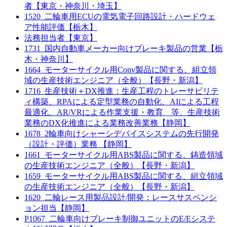
者【東京・神奈川・埼玉】
1520_二輪車用ECUの電気電子回路設計・ハードウェ
ア性能評価【栃木】
法務担当者【東京】
1731_国内自動車メーカー向けブレーキ製品の営業【栃
木・神奈川】
1664_モーターサイクル用Conv製品に関する、組立領
域の生産技術エンジニア（全般）【長野・新潟】
1716_生産技術＋DX推進：生産工程のトレーサビリテ
ィ構築、RPAによる定型業務の自動化、AIによる工程
最適化、AR/VRによる作業支援・教育 等、生産技術
業務のDX化推進による業務改善業務【静岡】
1678_2輪車向けシャーシデバイスシステムの先行開発
（設計・評価）業務 【静岡】
1661_モーターサイクル用ABS製品に関する、鋳造領域
の生産技術エンジニア（全般）【長野・新潟】
1659_モーターサイクル用ABS製品に関する、組立領域
の生産技術エンジニア（全般）【長野・新潟】
1620_二輪レース用製品設計/開発：レースサスペンシ
ョン担当【静岡】
P1067_二輪車向けブレーキ制御ユニットのE/Eシステ