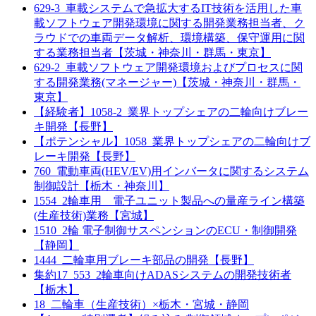
629-3_車載システムで急拡大するIT技術を活用した車
載ソフトウェア開発環境に関する開発業務担当者、ク
ラウドでの車両データ解析、環境構築、保守運用に関
する業務担当者【茨城・神奈川・群馬・東京】
629-2_車載ソフトウェア開発環境およびプロセスに関
する開発業務(マネージャー)【茨城・神奈川・群馬・
東京】
【経験者】1058-2_業界トップシェアの二輪向けブレー
キ開発【長野】
【ポテンシャル】1058_業界トップシェアの二輪向けブ
レーキ開発【長野】
760_電動車両(HEV/EV)用インバータに関するシステム
制御設計【栃木・神奈川】
1554_2輪車用 電子ユニット製品への量産ライン構築
(生産技術)業務【宮城】
1510_2輪 電子制御サスペンションのECU・制御開発
【静岡】
1444_二輪車用ブレーキ部品の開発【長野】
集約17_553_2輪車向けADASシステムの開発技術者
【栃木】
18_二輪車（生産技術）×栃木・宮城・静岡