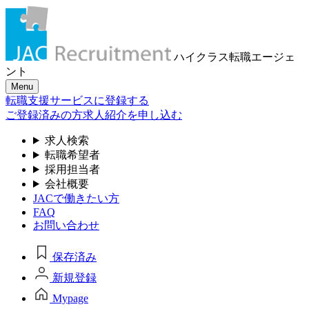
ハイクラス転職
エージェ
ント
Menu
転職支援サービスに登録する
ご登録済みの方
求人紹介を申し込む
求人検索
転職希望者
採用担当者
会社概要
JACで働きたい方
FAQ
お問い合わせ
保存済み
新規登録
Mypage