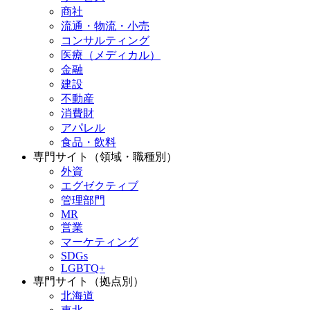
商社
流通・物流・小売
コンサルティング
医療（メディカル）
金融
建設
不動産
消費財
アパレル
食品・飲料
専門サイト（領域・職種別）
外資
エグゼクティブ
管理部門
MR
営業
マーケティング
SDGs
LGBTQ+
専門サイト（拠点別）
北海道