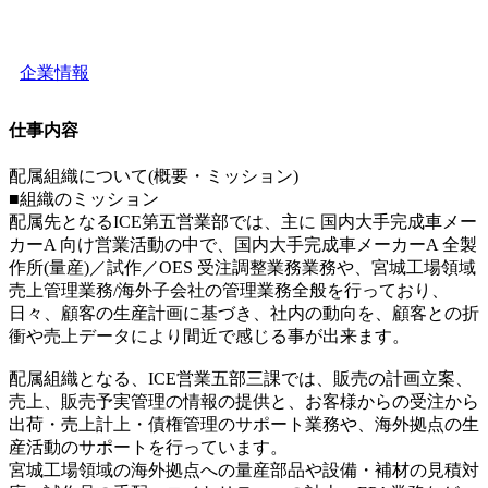
企業情報
仕事内容
配属組織について(概要・ミッション)
■組織のミッション
配属先となるICE第五営業部では、主に 国内大手完成車メー
カーA 向け営業活動の中で、国内大手完成車メーカーA 全製
作所(量産)／試作／OES 受注調整業務業務や、宮城工場領域
売上管理業務/海外子会社の管理業務全般を行っており、
日々、顧客の生産計画に基づき、社内の動向を、顧客との折
衝や売上データにより間近で感じる事が出来ます。
配属組織となる、ICE営業五部三課では、販売の計画立案、
売上、販売予実管理の情報の提供と、お客様からの受注から
出荷・売上計上・債権管理のサポート業務や、海外拠点の生
産活動のサポートを行っています。
宮城工場領域の海外拠点への量産部品や設備・補材の見積対