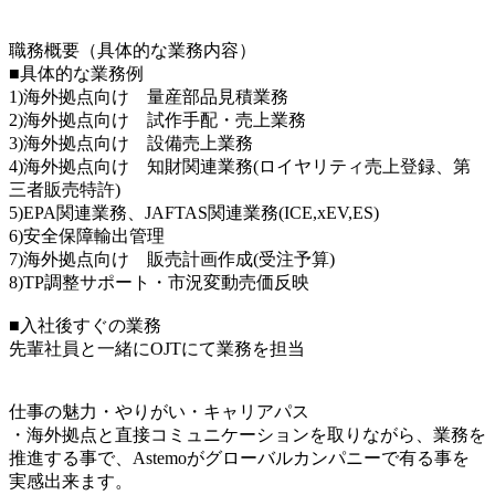
職務概要（具体的な業務内容）
■具体的な業務例
1)海外拠点向け 量産部品見積業務
2)海外拠点向け 試作手配・売上業務
3)海外拠点向け 設備売上業務
4)海外拠点向け 知財関連業務(ロイヤリティ売上登録、第
三者販売特許)
5)EPA関連業務、JAFTAS関連業務(ICE,xEV,ES)
6)安全保障輸出管理
7)海外拠点向け 販売計画作成(受注予算)
8)TP調整サポート・市況変動売価反映
■入社後すぐの業務
先輩社員と一緒にOJTにて業務を担当
仕事の魅力・やりがい・キャリアパス
・海外拠点と直接コミュニケーションを取りながら、業務を
推進する事で、Astemoがグローバルカンパニーで有る事を
実感出来ます。