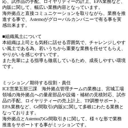
応、試作品の手配、ロイヤリティーの計上、EPA業務など、
内販に関して、幅広い業務内容となっています。
海外拠点と直接コミュニケーションを取りながら、業務を推
進する事で、Astemoがグローバルカンパニーで有る事を実
感出来ます。
■組織風土について
本組織は上司とも気軽に話せる雰囲気で、チャレンジしやす
い風土である為、若いうちから重要な業務を任せてもらえ、
やりがいを感じやすいです。
また先輩による指導も徹底しているため、成長しやすい環境
です。
ミッション／期待する役割・責任
ICE営業五部三課 海外拠点管理チームの業務は、宮城工場
領域の海外拠点への量産部品や設備・補材の見積対応、試作
品の手配、ロイヤリティーの売上計上、TP調整サポート、
EPA業務など、Gr間取引(内販)に関して多岐にわたる業務と
なっております。
海外拠点とAstemoのGr間取引きに関して、様々な形で業務
推進をサポートする事がミッションです。