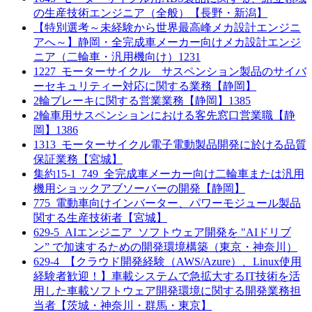
の生産技術エンジニア（全般）【長野・新潟】
【特別選考～未経験から世界最高峰メカ設計エンジニ
アへ～】静岡・全完成車メーカー向けメカ設計エンジ
ニア（二輪車・汎用機向け）1231
1227_モーターサイクル サスペンション製品のサイバ
ーセキュリティー対応に関する業務【静岡】
2輪ブレーキに関する営業業務【静岡】1385
2輪車用サスペンションにおける客先窓口営業職【静
岡】1386
1313_モーターサイクル電子電動製品開発に於ける品質
保証業務【宮城】
集約15-1_749_全完成車メーカー向け二輪車または汎用
機用ショックアブソーバーの開発【静岡】
775_電動車向けインバーター、パワーモジュール製品
関する生産技術者【宮城】
629-5_AIエンジニア_ソフトウェア開発を "AIドリブ
ン” で加速するための開発環境構築（東京・神奈川）
629-4_【クラウド開発経験（AWS/Azure）、Linux使用
経験者歓迎！】車載システムで急拡大するIT技術を活
用した車載ソフトウェア開発環境に関する開発業務担
当者【茨城・神奈川・群馬・東京】