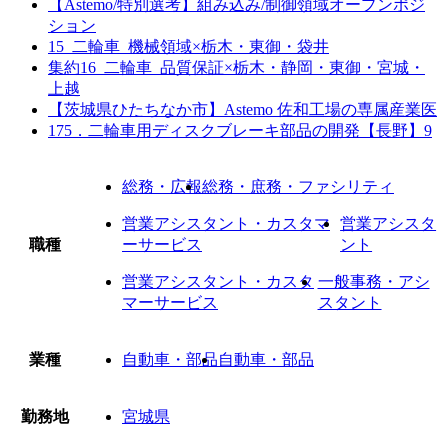
【Astemo/特別選考】組み込み/制御領域オープンポジ
ション
15_二輪車_機械領域×栃木・東御・袋井
集約16_二輪車_品質保証×栃木・静岡・東御・宮城・
上越
【茨城県ひたちなか市】Astemo 佐和工場の専属産業医
175．二輪車用ディスクブレーキ部品の開発【長野】9
総務・広報
総務・庶務・ファシリティ
営業アシスタント・カスタマ
営業アシスタ
職種
ーサービス
ント
営業アシスタント・カスタ
一般事務・アシ
マーサービス
スタント
業種
自動車・部品
自動車・部品
勤務地
宮城県