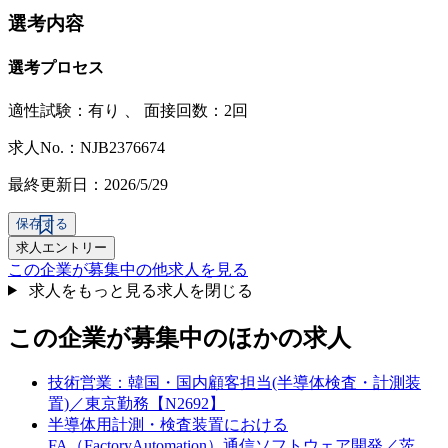
選考内容
選考プロセス
適性試験：
有り
、
面接回数：2回
求人No.：NJB2376674
最終更新日：2026/5/29
保存する
求人エントリー
この企業が募集中の他求人を見る
求人をもっと見る
求人を閉じる
この企業が募集中のほかの求人
技術営業：韓国・国内顧客担当(半導体検査・計測装
置)／東京勤務【N2692】
半導体用計測・検査装置における
FA（FactoryAutomation）通信ソフトウェア開発／茨