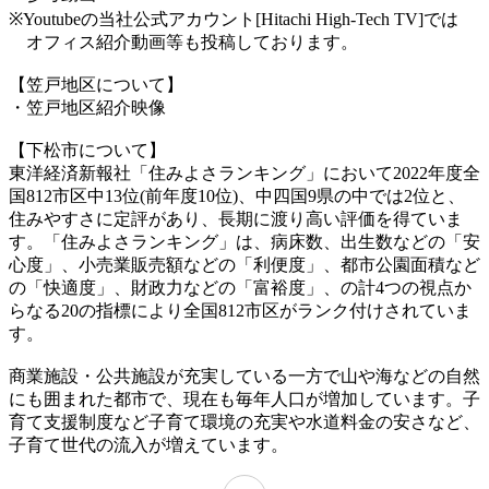
※Youtubeの当社公式アカウント[Hitachi High-Tech TV]では
オフィス紹介動画等も投稿しております。
【笠戸地区について】
・笠戸地区紹介映像
【下松市について】
東洋経済新報社「住みよさランキング」において2022年度全
国812市区中13位(前年度10位)、中四国9県の中では2位と、
住みやすさに定評があり、長期に渡り高い評価を得ていま
す。「住みよさランキング」は、病床数、出生数などの「安
心度」、小売業販売額などの「利便度」、都市公園面積など
の「快適度」、財政力などの「富裕度」、の計4つの視点か
らなる20の指標により全国812市区がランク付けされていま
す。
商業施設・公共施設が充実している一方で山や海などの自然
にも囲まれた都市で、現在も毎年人口が増加しています。子
育て支援制度など子育て環境の充実や水道料金の安さなど、
子育て世代の流入が増えています。