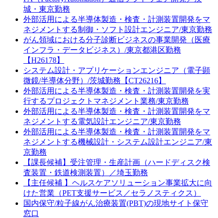
城・東京勤務
外部活用による半導体製造・検査・計測装置開発をマ
ネジメントする制御・ソフト設計エンジニア/東京勤務
がん領域における分子診断ビジネスの事業開発（医療
インフラ・データビジネス）/東京都港区勤務
【H26178】
システム設計・アプリケーションエンジニア（電子顕
微鏡/半導体分野）/茨城勤務【CT26216】
外部活用による半導体製造・検査・計測装置開発を実
行するプロジェクトマネジメント業務/東京勤務
外部活用による半導体製造・検査・計測装置開発をマ
ネジメントする電気設計エンジニア/東京勤務
外部活用による半導体製造・検査・計測装置開発をマ
ネジメントする機械設計・システム設計エンジニア/東
京勤務
【課長候補】受注管理・生産計画（ハードディスク検
査装置・鉄道検測装置）／埼玉勤務
【主任候補 】ヘルスケアソリューション事業拡大に向
けた営業（PET支援サービス／セラノスティクス）
国内保守/粒子線がん治療装置(PBT)の現地サイト保守
窓口