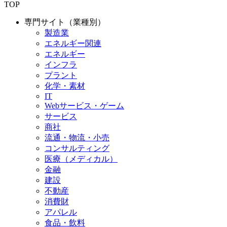
TOP
専門サイト（業種別）
製造業
エネルギー関連
エネルギー
インフラ
プラント
化学・素材
IT
Webサービス・ゲーム
サービス
商社
流通・物流・小売
コンサルティング
医療（メディカル）
金融
建設
不動産
消費財
アパレル
食品・飲料