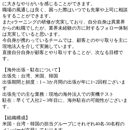
に大きなやりがいを感じることができます。
職場の風通しは良く、困った際はいつでも先輩や上司に相談
をすることができます。
またeラーニングの研修が充実しており、自分自身は異業界
からの転職でしたが、業界未経験の方に対するフォロー体制
は充実していると思います。
今自身が携わっているチームでは、顧客とのやり取りを主に
現地法人を介して実施しています。
直接自分自身が顧客とやり取りすることが、次なる目標で
す。
【海外出張・駐在について】
出張先：台湾、米国、韓国
出張期間と頻度：1～3か月間の出張が年に1~2回程ございま
す
出張先での主な業務：現地の海外法人での実機テスト
駐在：早くて入社2～3年目に、海外駐在の可能性がございま
す。
【組織構成】
米国・台湾・韓国の担当グループにそれぞれ40名-50名程の
メンバーが在籍しております。