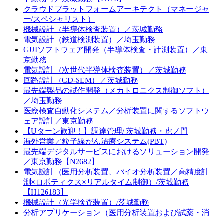
クラウドプラットフォームアーキテクト（マネージャ
ー/スペシャリスト）
機械設計（半導体検査装置）／茨城勤務
電気設計（鉄道検測装置）／埼玉勤務
GUIソフトウェア開発（半導体検査・計測装置）／東
京勤務
電気設計（次世代半導体検査装置）／茨城勤務
回路設計（CD-SEM）／茨城勤務
最先端製品の試作開発（メカトロニクス制御ソフト）
／埼玉勤務
医療検査自動化システム／分析装置に関するソフトウ
ェア設計／東京勤務
【Uターン歓迎！】調達管理/ 茨城勤務・虎ノ門
海外営業／粒子線がん治療システム(PBT)
最先端デジタルサービスにおけるソリューション開発
／東京勤務【N2682】
電気設計（医用分析装置、バイオ分析装置／高精度計
測×ロボティクス×リアルタイム制御）/茨城勤務
【H126183】
機械設計（光学検査装置）/茨城勤務
分析アプリケーション（医用分析装置および試薬・消