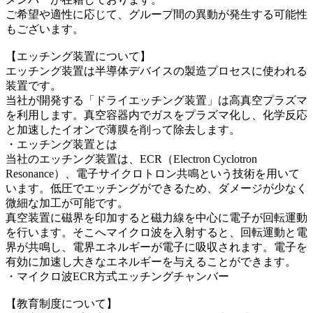
ご希望や適性に応じて、グループ間の異動が発生する可能性
もございます。
【エッチング装置について】
エッチング装置は半導体デバイスの製造プロセスに使われる
装置です。
当社が開発する「ドライエッチング装置」は高真空プラズマ
を利用します。真空容器内でガスをプラズマ化し、化学反応
と加速したイオンで薄膜を削って除去します。
・エッチング装置とは
当社のエッチング装置は、ECR（Electron Cyclotron
Resonance）、電子サイクロトロン共鳴という技術を用いて
います。低圧でエッチングができるため、ダメージが少なく
微細な加工が可能です。
真空装置に磁界を印加すると磁力線を中心に電子が回転運動
を行います。そこへマイクロ波を入射すると、回転運動と電
界が共鳴し、電界エネルギーが電子に吸収されます。電子を
有効に加速し大きなエネルギーを与えることができます。
・マイクロ波ECR方式エッチングチャンバー
【教育制度について】