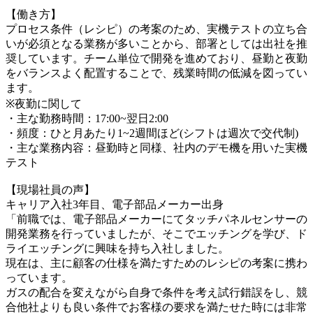
【働き方】
プロセス条件（レシピ）の考案のため、実機テストの立ち合
いが必須となる業務が多いことから、部署としては出社を推
奨しています。チーム単位で開発を進めており、昼勤と夜勤
をバランスよく配置することで、残業時間の低減を図ってい
ます。
※夜勤に関して
・主な勤務時間：17:00~翌日2:00
・頻度：ひと月あたり1~2週間ほど(シフトは週次で交代制)
・主な業務内容：昼勤時と同様、社内のデモ機を用いた実機
テスト
【現場社員の声】
キャリア入社3年目、電子部品メーカー出身
「前職では、電子部品メーカーにてタッチパネルセンサーの
開発業務を行っていましたが、そこでエッチングを学び、ド
ライエッチングに興味を持ち入社しました。
現在は、主に顧客の仕様を満たすためのレシピの考案に携わ
っています。
ガスの配合を変えながら自身で条件を考え試行錯誤をし、競
合他社よりも良い条件でお客様の要求を満たせた時には非常