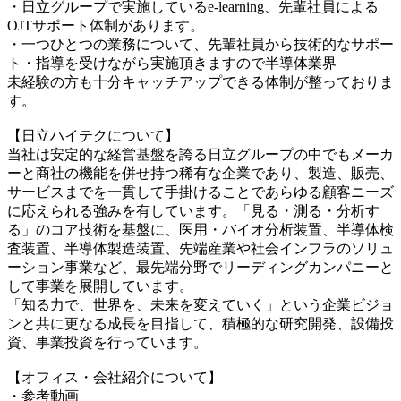
・日立グループで実施しているe-learning、先輩社員による
OJTサポート体制があります。
・一つひとつの業務について、先輩社員から技術的なサポー
ト・指導を受けながら実施頂きますので半導体業界
未経験の方も十分キャッチアップできる体制が整っておりま
す。
【日立ハイテクについて】
当社は安定的な経営基盤を誇る日立グループの中でもメーカ
ーと商社の機能を併せ持つ稀有な企業であり、製造、販売、
サービスまでを一貫して手掛けることであらゆる顧客ニーズ
に応えられる強みを有しています。「見る・測る・分析す
る」のコア技術を基盤に、医用・バイオ分析装置、半導体検
査装置、半導体製造装置、先端産業や社会インフラのソリュ
ーション事業など、最先端分野でリーディングカンパニーと
して事業を展開しています。
「知る力で、世界を、未来を変えていく」という企業ビジョ
ンと共に更なる成長を目指して、積極的な研究開発、設備投
資、事業投資を行っています。
【オフィス・会社紹介について】
・参考動画