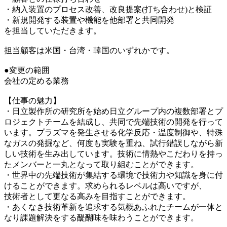
・納入装置のプロセス改善、改良提案(打ち合わせ)と検証
・新規開発する装置や機能を他部署と共同開発
を担当していただきます。
担当顧客は米国・台湾・韓国のいずれかです。
●変更の範囲
会社の定める業務
【仕事の魅力】
・日立製作所の研究所を始め日立グループ内の複数部署とプ
ロジェクトチームを結成し、共同で先端技術の開発を行って
います。プラズマを発生させる化学反応・温度制御や、特殊
なガスの発掘など、何度も実験を重ね、試行錯誤しながら新
しい技術を生み出しています。技術に情熱やこだわりを持っ
たメンバーと一丸となって取り組むことができます。
・世界中の先端技術が集結する環境で技術力や知識を身に付
けることができます。求められるレベルは高いですが、
技術者として更なる高みを目指すことができます。
・あくなき技術革新を追求する気概あふれたチームが一体と
なり課題解決をする醍醐味を味わうことができます。