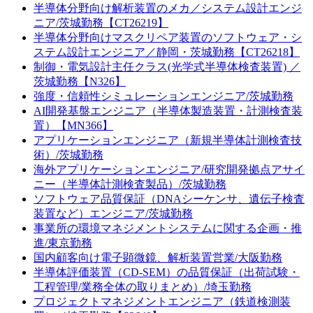
半導体分野向け解析装置のメカ／システム設計エンジ
ニア/茨城勤務【CT26219】
半導体分野向けマスクリペア装置のソフトウェア・シ
ステム設計エンジニア／静岡・茨城勤務【CT26218】
制御・電気設計主任クラス(光学式半導体検査装置) ／
茨城勤務【N326】
強度・信頼性シミュレーションエンジニア/茨城勤務
AI開発基盤エンジニア（半導体製造装置・計測検査装
置）【MN366】
アプリケーションエンジニア（新規半導体計測検査技
術）/茨城勤務
海外アプリケーションエンジニア/研究開発拠点アサイ
ニー（半導体計測検査製品）/茨城勤務
ソフトウェア品質保証（DNAシーケンサ、遺伝子検査
装置など）エンジニア/茨城勤務
事業所の環境マネジメントシステムに関する企画・推
進/東京勤務
国内顧客向け電子顕微鏡、解析装置営業/大阪勤務
半導体評価装置（CD-SEM）の品質保証（出荷試験・
工程管理/業務全体の取りまとめ）/埼玉勤務
プロジェクトマネジメントエンジニア（鉄道検測装