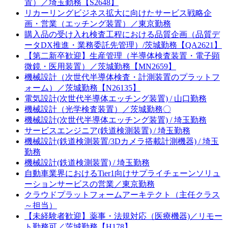
置）／埼玉勤務【S2648】
リカーリングビジネス拡大に向けたサービス戦略企
画・営業（エッチング装置）／東京勤務
購入品の受け入れ検査工程における品質企画（品質デ
ータDX推進・業務委託先管理）/茨城勤務【QA2621】
【第二新卒歓迎】生産管理（半導体検査装置・電子顕
微鏡・医用装置）／茨城勤務【MN2659】
機械設計（次世代半導体検査・計測装置のプラットフ
ォーム）／茨城勤務【N26135】
電気設計(次世代半導体エッチング装置) / 山口勤務
機械設計（光学検査装置）／茨城勤務〇
機械設計(次世代半導体エッチング装置) / 埼玉勤務
サービスエンジニア(鉄道検測装置) / 埼玉勤務
機械設計(鉄道検測装置/3Dカメラ搭載計測機器) / 埼玉
勤務
機械設計(鉄道検測装置) / 埼玉勤務
自動車業界におけるTier1向けサプライチェーンソリュ
ーションサービスの営業／東京勤務
クラウドプラットフォームアーキテクト（主任クラス
～担当）
【未経験者歓迎】薬事・法規対応（医療機器)／リモー
ト勤務可／茨城勤務【H178】