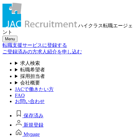
ハイクラス転職
エージェ
ント
Menu
転職支援サービスに登録する
ご登録済みの方
求人紹介を申し込む
求人検索
転職希望者
採用担当者
会社概要
JACで働きたい方
FAQ
お問い合わせ
保存済み
新規登録
Mypage