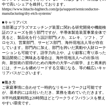
中で高いシェアを維持しております。
hhttps://www.hitachi-hightech.com/jp/ja/support/semiconductor-
manufacturing/dry-etch-systems/
■キャリアパス
当部署はプラズマエッチング装置に関わる研究開発や機能検
証のフェーズを担う部門ですが、半導体製造装置事業全体で
見ると、製品化を行う設計部門(メカ、エレキ、ソフト、プ
ロセス)、営業部門、サービス部門、海外現地法人等が存在
しています。部門内に加え、部門を跨いだ異動や人財ローテ
ーションも可能です。語学力向上や、より顧客に寄り添った
製品開発にご興味ある場合は、海外現地法人への出張/出
向、新技術の習得のための海外の大学への留学、また将来的
には、チームを纏めリードする立場になる、等の幅広いキャ
リアパスがございます。
■働き方
ご家庭事情に合わせて一時的なリモートワークは可能です
が、基本的には出社いただき、業務を進めていただきます。
※平均残業時間は20時間ほどとワークライフバランスを整え
やすい環境です。