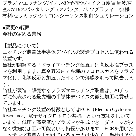
プラズマ/エッチング/イオン/粒子/流体/マイクロ波/高周波/真
空/CVD/スパッタリング（スパッタ）/リソグラフィー/無機
材料/セラミック/シリコン/シーケンス制御/シュミレーション
●変更の範囲
会社の定める業務
【製品について】
エッチング装置は半導体デバイスの製造プロセスに使われる
装置です。
当社が開発する「ドライエッチング装置」は高反応性プラズ
マを利用します。真空容器内で各種のプロセスガスをプラズ
マ化し、化学反応と加速したイオンで薄膜を削って除去しま
す。
当社が製造・販売するプラズマエッチング装置は、AIチッ
プに代表される最先端の半導体デバイスの微細加工に貢献し
ています。
当社エッチング装置の特徴としてはECR（Electron Cyclotron
Resonance、電子サイクロトロン共鳴）という技術を用いて
います。低圧で高密度なプラズマが生成でき、ダメージが少
なく微細な加工が可能という特長があります。ECRを用いた
エッチング装置を手がけているメーカは少なく、当社はその