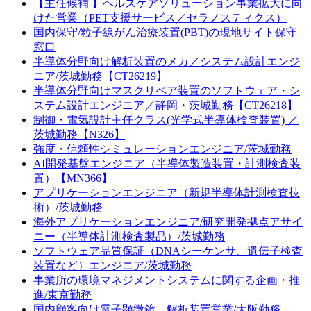
【主任候補 】ヘルスケアソリューション事業拡大に向
けた営業（PET支援サービス／セラノスティクス）
国内保守/粒子線がん治療装置(PBT)の現地サイト保守
窓口
半導体分野向け解析装置のメカ／システム設計エンジ
ニア/茨城勤務【CT26219】
半導体分野向けマスクリペア装置のソフトウェア・シ
ステム設計エンジニア／静岡・茨城勤務【CT26218】
制御・電気設計主任クラス(光学式半導体検査装置) ／
茨城勤務【N326】
強度・信頼性シミュレーションエンジニア/茨城勤務
AI開発基盤エンジニア（半導体製造装置・計測検査装
置）【MN366】
アプリケーションエンジニア（新規半導体計測検査技
術）/茨城勤務
海外アプリケーションエンジニア/研究開発拠点アサイ
ニー（半導体計測検査製品）/茨城勤務
ソフトウェア品質保証（DNAシーケンサ、遺伝子検査
装置など）エンジニア/茨城勤務
事業所の環境マネジメントシステムに関する企画・推
進/東京勤務
国内顧客向け電子顕微鏡、解析装置営業/大阪勤務