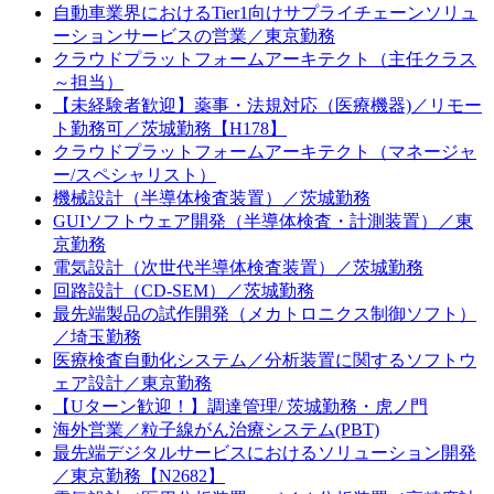
自動車業界におけるTier1向けサプライチェーンソリュ
ーションサービスの営業／東京勤務
クラウドプラットフォームアーキテクト（主任クラス
～担当）
【未経験者歓迎】薬事・法規対応（医療機器)／リモー
ト勤務可／茨城勤務【H178】
クラウドプラットフォームアーキテクト（マネージャ
ー/スペシャリスト）
機械設計（半導体検査装置）／茨城勤務
GUIソフトウェア開発（半導体検査・計測装置）／東
京勤務
電気設計（次世代半導体検査装置）／茨城勤務
回路設計（CD-SEM）／茨城勤務
最先端製品の試作開発（メカトロニクス制御ソフト）
／埼玉勤務
医療検査自動化システム／分析装置に関するソフトウ
ェア設計／東京勤務
【Uターン歓迎！】調達管理/ 茨城勤務・虎ノ門
海外営業／粒子線がん治療システム(PBT)
最先端デジタルサービスにおけるソリューション開発
／東京勤務【N2682】