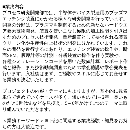
■業務内容
プロセス研究開発部では、半導体デバイス製造用のプラズマ
エッチング装置にかかわる様々な研究開発を行っています。
開発の分野は、プラズマを制御するための新たなハードウエ
ア要素技術開発、装置を使いこなし極限の加工性能を引き出
すためのプロセス技術開発、量産装置として要求される装置
クリーン化や生産性向上技術の開発に分かれています。これ
らの開発を遂行するにあたり、エッチング装置の操作や、断
面SEM、膜厚計等の計測・分析装置の操作を伴う実験や、
各種シミュレーションコードを用いた数値計算、レポート作
成と報告、また技術動向調査のための学会聴講や学会発表を
行います。入社後はまず、ご経験やスキルに応じてお任せす
る業務を決定いたします。
プロジェクトの内容・テーマにもよりますが、基本的に数名
単位で進めていくケースが多く、短いもので1～2年、長いも
のだと3世代先などを見据え、5～6年かけて1つのテーマに取
り組んでいただきます。
＜業務キーワード＞※下記に関連する業務経験・知見をお持
ちの方は大歓迎です。