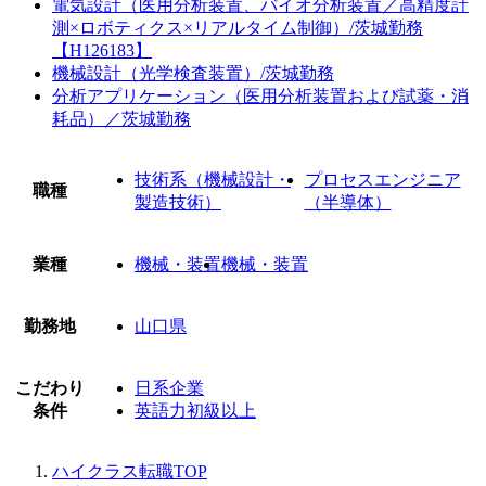
電気設計（医用分析装置、バイオ分析装置／高精度計
測×ロボティクス×リアルタイム制御）/茨城勤務
【H126183】
機械設計（光学検査装置）/茨城勤務
分析アプリケーション（医用分析装置および試薬・消
耗品）／茨城勤務
技術系（機械設計・
プロセスエンジニア
職種
製造技術）
（半導体）
業種
機械・装置
機械・装置
勤務地
山口県
こだわり
日系企業
条件
英語力初級以上
ハイクラス転職TOP