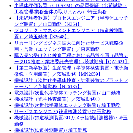
半導体評価装置（CD-SEM）の品質保証（出荷試験・
工程管理/業務全体の取りまとめ）/埼玉勤務
【未経験者歓迎】プロセスエンジニア（半導体エッチ
ング装置）／山口勤務【N354】
プロジェクトマネジメントエンジニア（鉄道検測装
置）／埼玉勤務【S2648】
リカーリングビジネス拡大に向けたサービス戦略企
画・営業（エッチング装置）／東京勤務
購入品の受け入れ検査工程における品質企画（品質デ
ータDX推進・業務委託先管理）/茨城勤務【QA2621】
【第二新卒歓迎】生産管理（半導体検査装置・電子顕
微鏡・医用装置）／茨城勤務【MN2659】
機械設計（次世代半導体検査・計測装置のプラットフ
ォーム）／茨城勤務【N26135】
電気設計(次世代半導体エッチング装置) / 山口勤務
機械設計（光学検査装置）／茨城勤務〇
機械設計(次世代半導体エッチング装置) / 埼玉勤務
サービスエンジニア(鉄道検測装置) / 埼玉勤務
機械設計(鉄道検測装置/3Dカメラ搭載計測機器) / 埼玉
勤務
機械設計(鉄道検測装置) / 埼玉勤務