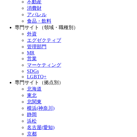
不動産
消費財
アパレル
食品・飲料
専門サイト（領域・職種別）
外資
エグゼクティブ
管理部門
MR
営業
マーケティング
SDGs
LGBTQ+
専門サイト（拠点別）
北海道
東北
北関東
横浜(神奈川)
静岡
浜松
名古屋(愛知)
京都