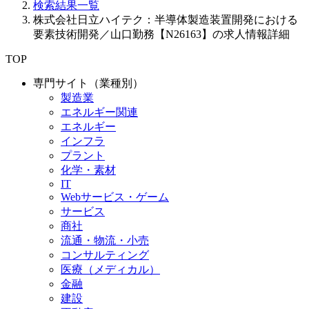
検索結果一覧
株式会社日立ハイテク：半導体製造装置開発における
要素技術開発／山口勤務【N26163】の求人情報詳細
TOP
専門サイト（業種別）
製造業
エネルギー関連
エネルギー
インフラ
プラント
化学・素材
IT
Webサービス・ゲーム
サービス
商社
流通・物流・小売
コンサルティング
医療（メディカル）
金融
建設