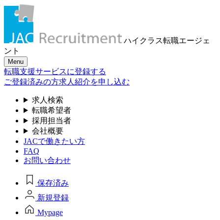
ハイクラス転職
エージェ
ント
Menu
転職支援サービスに登録する
ご登録済みの方
求人紹介を申し込む
求人検索
転職希望者
採用担当者
会社概要
JACで働きたい方
FAQ
お問い合わせ
保存済み
新規登録
Mypage