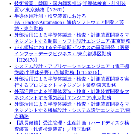
技術営業：韓国・国内顧客担当(半導体検査・計測装
置)／東京勤務【N2692】
半導体用計測・検査装置における
FA（FactoryAutomation）通信ソフトウェア開発／茨
城・東京勤務
外部活用による半導体製造・検査・計測装置開発をマ
ネジメントする制御・ソフト設計エンジニア/東京勤務
がん領域における分子診断ビジネスの事業開発（医療
インフラ・データビジネス）/東京都港区勤務
【H26178】
システム設計・アプリケーションエンジニア（電子顕
微鏡/半導体分野）/茨城勤務【CT26216】
外部活用による半導体製造・検査・計測装置開発を実
行するプロジェクトマネジメント業務/東京勤務
外部活用による半導体製造・検査・計測装置開発をマ
ネジメントする電気設計エンジニア/東京勤務
外部活用による半導体製造・検査・計測装置開発をマ
ネジメントする機械設計・システム設計エンジニア/東
京勤務
【課長候補】受注管理・生産計画（ハードディスク検
査装置・鉄道検測装置）／埼玉勤務