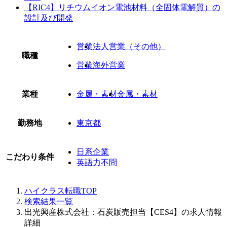
【RIC4】リチウムイオン電池材料（全固体電解質）の
設計及び開発
営業
法人営業（その他）
職種
営業
海外営業
業種
金属・素材
金属・素材
勤務地
東京都
日系企業
こだわり条件
英語力不問
ハイクラス転職TOP
検索結果一覧
出光興産株式会社：石炭販売担当【CES4】の求人情報
詳細