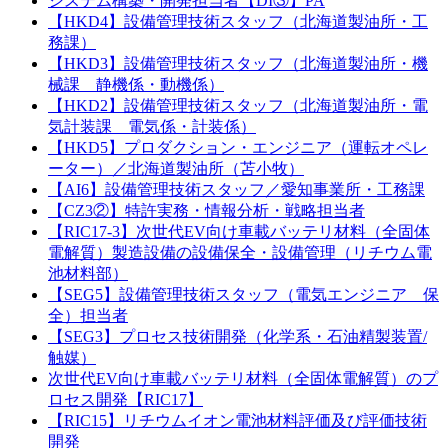
システム構築・開発担当者【DI③】PA
【HKD4】設備管理技術スタッフ（北海道製油所・工
務課）
【HKD3】設備管理技術スタッフ（北海道製油所・機
械課 静機係・動機係）
【HKD2】設備管理技術スタッフ（北海道製油所・電
気計装課 電気係・計装係）
【HKD5】プロダクション・エンジニア（運転オペレ
ーター）／北海道製油所（苫小牧）
【AI6】設備管理技術スタッフ／愛知事業所・工務課
【CZ3②】特許実務・情報分析・戦略担当者
【RIC17-3】次世代EV向け車載バッテリ材料（全固体
電解質）製造設備の設備保全・設備管理（リチウム電
池材料部）
【SEG5】設備管理技術スタッフ（電気エンジニア 保
全）担当者
【SEG3】プロセス技術開発（化学系・石油精製装置/
触媒）
次世代EV向け車載バッテリ材料（全固体電解質）のプ
ロセス開発【RIC17】
【RIC15】リチウムイオン電池材料評価及び評価技術
開発