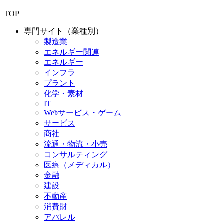
TOP
専門サイト（業種別）
製造業
エネルギー関連
エネルギー
インフラ
プラント
化学・素材
IT
Webサービス・ゲーム
サービス
商社
流通・物流・小売
コンサルティング
医療（メディカル）
金融
建設
不動産
消費財
アパレル