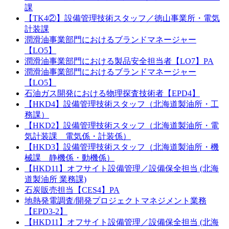
課
【TK4②】設備管理技術スタッフ／徳山事業所・電気
計装課
潤滑油事業部門におけるブランドマネージャー
【LO5】
潤滑油事業部門における製品安全担当者【LO7】PA
潤滑油事業部門におけるブランドマネージャー
【LO5】
石油ガス開発における物理探査技術者【EPD4】
【HKD4】設備管理技術スタッフ（北海道製油所・工
務課）
【HKD2】設備管理技術スタッフ（北海道製油所・電
気計装課 電気係・計装係）
【HKD3】設備管理技術スタッフ（北海道製油所・機
械課 静機係・動機係）
【HKD11】オフサイト設備管理／設備保全担当 (北海
道製油所 業務課)
石炭販売担当【CES4】PA
地熱発電調査/開発プロジェクトマネジメント業務
【EPD3-2】
【HKD11】オフサイト設備管理／設備保全担当 (北海