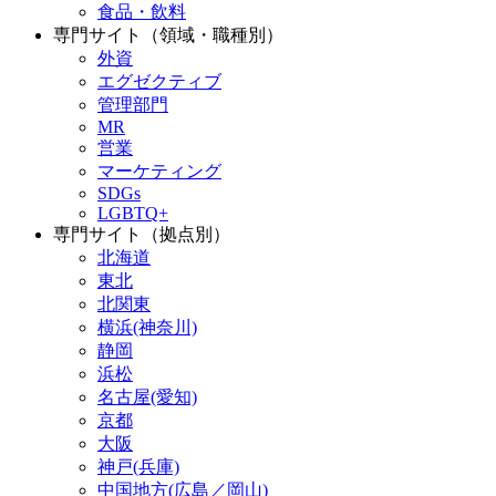
食品・飲料
専門サイト（領域・職種別）
外資
エグゼクティブ
管理部門
MR
営業
マーケティング
SDGs
LGBTQ+
専門サイト（拠点別）
北海道
東北
北関東
横浜(神奈川)
静岡
浜松
名古屋(愛知)
京都
大阪
神戸(兵庫)
中国地方(広島／岡山)