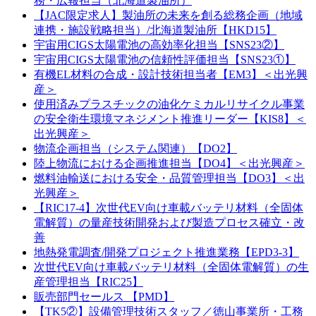
務・広報担当（北海道製油所）
【JAC限定求人】製油所の未来を創る総務企画（地域
連携・施設戦略担当）/北海道製油所【HKD15】
宇宙用CIGS太陽電池の高効率化担当【SNS23②】
宇宙用CIGS太陽電池の信頼性評価担当【SNS23①】
有機EL材料の合成・設計技術担当者【EM3】＜出光興
産＞
使用済みプラスチックの油化ケミカルリサイクル事業
の安全衛生環境マネジメント推進リーダー【KIS8】＜
出光興産＞
物流企画担当（システム関連）【DO2】
陸上物流における企画推進担当【DO4】＜出光興産＞
燃料油輸送における安全・品質管理担当【DO3】＜出
光興産＞
【RIC17-4】次世代EV向け車載バッテリ材料（全固体
電解質）の量産技術開発および製造プロセス確立・改
善
地熱発電調査/開発プロジェクト推進業務【EPD3-3】
次世代EV向け車載バッテリ材料（全固体電解質）の生
産管理担当【RIC25】
販売部門セールス 【PMD】
【TK5②】設備管理技術スタッフ／徳山事業所・工務