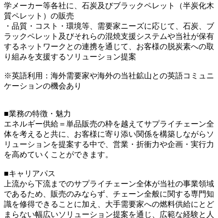
学メーカー等各社に、石炭及びブラックペレット（半炭化木
質ペレット）の販売
・品質・コスト・環境等、需要家ニーズに応じて、石炭、ブ
ラックペレット及びそれらの混焼支援システムや当社が保有
するネットワークとの連携を通じて、お客様の脱炭素への取
り組みを支援するソリューション提案
※英語利用：海外需要家や海外の当社鉱山との英語コミュニ
ケーションの機会あり
■業務の特徴・魅力
エネルギー供給＝単品販売の枠を越えてサプライチェーン全
体を考えると共に、お客様に寄り添い関係を構築しながらソ
リューションを提案する中で、営業・折衝力や企画・実行力
を高めていくことができます。
■キャリアパス
上流から下流までのサプライチェーン全体が当社の事業領域
であるため、販売のみならず、チェーン全般に関する専門知
識を修得できることに加え、大手需要家への燃料供給にとど
まらない幅広いソリューション提案を通じ、広範な経験と人