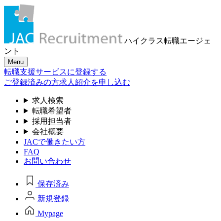
ハイクラス転職
エージェ
ント
Menu
転職支援サービスに登録する
ご登録済みの方
求人紹介を申し込む
求人検索
転職希望者
採用担当者
会社概要
JACで働きたい方
FAQ
お問い合わせ
保存済み
新規登録
Mypage