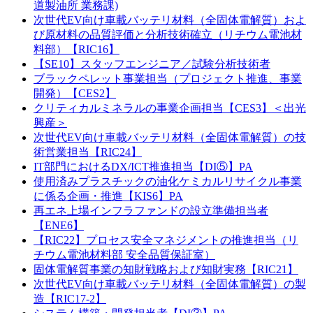
道製油所 業務課)
次世代EV向け車載バッテリ材料（全固体電解質）およ
び原材料の品質評価と分析技術確立（リチウム電池材
料部）【RIC16】
【SE10】スタッフエンジニア／試験分析技術者
ブラックペレット事業担当（プロジェクト推進、事業
開発）【CES2】
クリティカルミネラルの事業企画担当【CES3】＜出光
興産＞
次世代EV向け車載バッテリ材料（全固体電解質）の技
術営業担当【RIC24】
IT部門におけるDX/ICT推進担当【DI⑤】PA
使用済みプラスチックの油化ケミカルリサイクル事業
に係る企画・推進【KIS6】PA
再エネ上場インフラファンドの設立準備担当者
【ENE6】
【RIC22】プロセス安全マネジメントの推進担当（リ
チウム電池材料部 安全品質保証室）
固体電解質事業の知財戦略および知財実務【RIC21】
次世代EV向け車載バッテリ材料（全固体電解質）の製
造【RIC17-2】