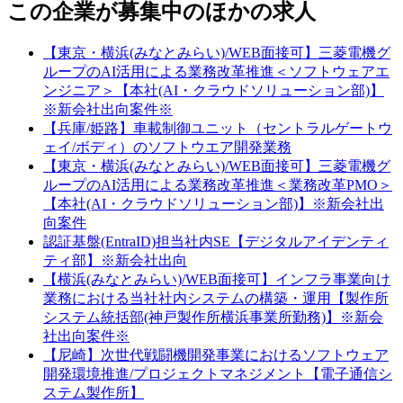
この企業が募集中のほかの求人
【東京・横浜(みなとみらい)/WEB面接可】三菱電機グ
ループのAI活用による業務改革推進＜ソフトウェアエ
ンジニア＞【本社(AI・クラウドソリューション部)】
※新会社出向案件※
【兵庫/姫路】車載制御ユニット（セントラルゲートウ
ェイ/ボディ）のソフトウエア開発業務
【東京・横浜(みなとみらい)/WEB面接可】三菱電機グ
ループのAI活用による業務改革推進＜業務改革PMO＞
【本社(AI・クラウドソリューション部)】※新会社出
向案件
認証基盤(EntraID)担当社内SE【デジタルアイデンティ
ティ部】※新会社出向
【横浜(みなとみらい)/WEB面接可】インフラ事業向け
業務における当社社内システムの構築・運用【製作所
システム統括部(神戸製作所横浜事業所勤務)】※新会
社出向案件※
【尼崎】次世代戦闘機開発事業におけるソフトウェア
開発環境推進/プロジェクトマネジメント【電子通信シ
ステム製作所】