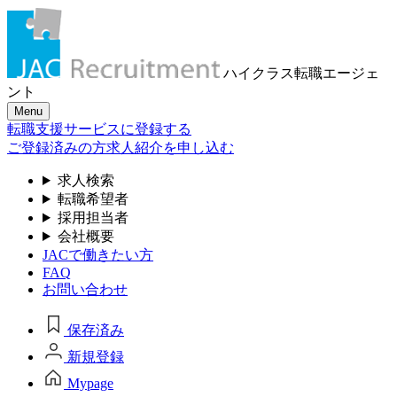
ハイクラス転職
エージェ
ント
Menu
転職支援サービスに登録する
ご登録済みの方
求人紹介を申し込む
求人検索
転職希望者
採用担当者
会社概要
JACで働きたい方
FAQ
お問い合わせ
保存済み
新規登録
Mypage