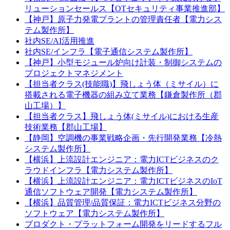
リューションセールス【OTセキュリティ事業推進部】
【神戸】原子力発電プラントの管理責任者【電力シス
テム製作所】
社内SE/AI活用推進
社内SE/インフラ【電子通信システム製作所】
【神戸】小型モジュール炉向け計装・制御システムの
プロジェクトマネジメント
【担当者クラス(技能職)】飛しょう体（ミサイル）に
搭載される電子機器の組み立て業務【鎌倉製作所（郡
山工場）】
【担当者クラス】飛しょう体(ミサイル)における生産
技術業務【郡山工場】
【静岡】空調機の事業戦略企画・先行開発業務【冷熱
システム製作所】
【横浜】上流設計エンジニア：電力ICTビジネスのク
ラウドインフラ【電力システム製作所】
【横浜】上流設計エンジニア：電力ICTビジネスのIoT
通信ソフトウェア開発【電力システム製作所】
【横浜】品質管理/品質保証：電力ICTビジネス分野の
ソフトウェア【電力システム製作所】
プロダクト・プラットフォーム開発をリードするフル