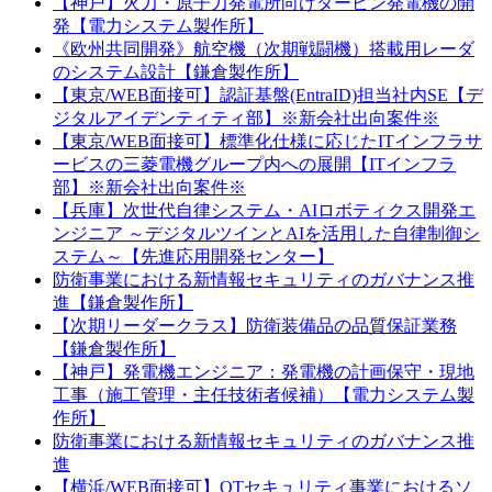
【神戸】火力・原子力発電所向けタービン発電機の開
発【電力システム製作所】
《欧州共同開発》航空機（次期戦闘機）搭載用レーダ
のシステム設計【鎌倉製作所】
【東京/WEB面接可】認証基盤(EntraID)担当社内SE【デ
ジタルアイデンティティ部】※新会社出向案件※
【東京/WEB面接可】標準化仕様に応じたITインフラサ
ービスの三菱電機グループ内への展開【ITインフラ
部】※新会社出向案件※
【兵庫】次世代自律システム・AIロボティクス開発エ
ンジニア ～デジタルツインとAIを活用した自律制御シ
ステム～【先進応用開発センター】
防衛事業における新情報セキュリティのガバナンス推
進【鎌倉製作所】
【次期リーダークラス】防衛装備品の品質保証業務
【鎌倉製作所】
【神戸】発電機エンジニア：発電機の計画保守・現地
工事（施工管理・主任技術者候補）【電力システム製
作所】
防衛事業における新情報セキュリティのガバナンス推
進
【横浜/WEB面接可】OTセキュリティ事業におけるソ