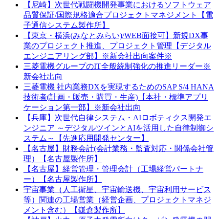
【尼崎】次世代戦闘機開発事業におけるソフトウェア
品質保証/国際規格適合プロジェクトマネジメント【電
子通信システム製作所】
【東京・横浜(みなとみらい)/WEB面接可】新規DX事
業のプロジェクト推進、プロジェクト管理【デジタル
エンジニアリング部】※新会社出向案件※
三菱電機グループのIT全般統制強化の推進リーダー※
新会社出向
三菱電機 社内業務DXを実現するためのSAP S/4 HANA
技術者(計画・販売・購買・生産)【本社・標準アプリ
ケーション第一部】※新会社出向
【兵庫】次世代自律システム・AIロボティクス開発エ
ンジニア ～デジタルツインとAIを活用した自律制御シ
ステム～【先進応用開発センター】
【名古屋】財務会計(会計業務・監査対応・関係会社管
理）【名古屋製作所】
【名古屋】経営管理・管理会計（工場経営パートナ
ー）【名古屋製作所】
宇宙事業（人工衛星、宇宙輸送機、宇宙利用サービス
等）関連の工場営業（経営企画、プロジェクトマネジ
メント含む）【鎌倉製作所】