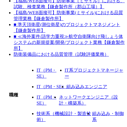
【福島/WEB面接可】防衛事業（ミサイル）における、
試験、検査業務【鎌倉製作所（郡山工場）】
【福島/WEB面接可】防衛事業(ミサイル)における品質
管理業務【鎌倉製作所】
■ 準天頂衛星(測位衛星)のプロジェクトマネジメント
【鎌倉製作所】
■ ≪海外案件/語学力重視≫航空自衛隊向け飛しょう体
システムの新規提案/開発/プロジェクト業務【鎌倉製作
所】
防衛装備品における品質管理（試験評価業務）
IT（PM・
IT系プロジェクトマネージャ
SE）
ー
IT（PM・SE）
組み込みエンジニア
職種
IT（PM・
ネットワークエンジニア（設
SE）
計・構築系）
技術系（機械設計・製造技
組み込み・制御
術）
系