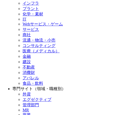
インフラ
プラント
化学・素材
IT
Webサービス・ゲーム
サービス
商社
流通・物流・小売
コンサルティング
医療（メディカル）
金融
建設
不動産
消費財
アパレル
食品・飲料
専門サイト（領域・職種別）
外資
エグゼクティブ
管理部門
MR
営業