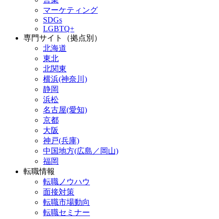
マーケティング
SDGs
LGBTQ+
専門サイト（拠点別）
北海道
東北
北関東
横浜(神奈川)
静岡
浜松
名古屋(愛知)
京都
大阪
神戸(兵庫)
中国地方(広島／岡山)
福岡
転職情報
転職ノウハウ
面接対策
転職市場動向
転職セミナー