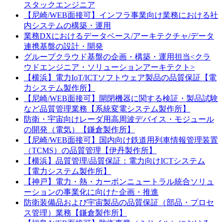
スタックエンジニア
【尼崎/WEB面接可】インフラ事業向け業務における社
内システムの構築・運用
業務DXにおけるデータベース/アーキテクチャ/データ
連携基盤の設計・開発
グループクラウド基盤の企画・構築・運用担当<クラ
ウドエンジニア・ソリューションアーキテクト>
【横浜】電力IoT/ICTソフトウェア製品の品質保証【電
力システム製作所】
【尼崎/WEB面接可】開閉機器に関する検証・製品試験
など品質管理業務【系統変電システム製作所】
防衛・宇宙向けレーダ用高周波デバイス・モジュール
の開発（電気）【鎌倉製作所】
【尼崎/WEB面接可】国内向け鉄道用列車情報管理装置
（TCMS）の品質管理【伊丹製作所】
【横浜】品質管理/品質保証：電力向けICTシステム
【電力システム製作所】
【神戸】電力・熱・カーボンニュートラル統合ソリュ
ーションの事業化に向けた企画・推進
防衛装備品および宇宙製品の品質保証（部品・プロセ
ス管理）業務【鎌倉製作所】