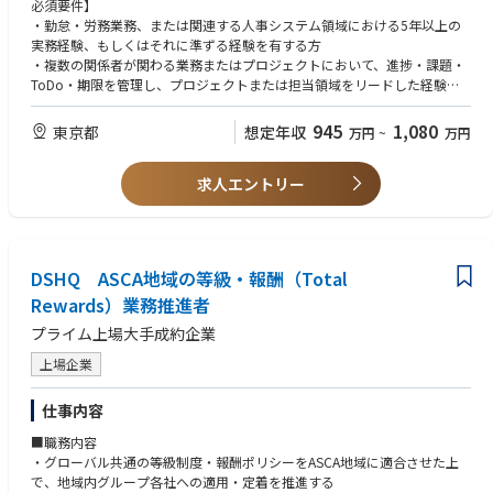
・テスト計画、受入テスト、移行準備、教育・運用定着支援など、システ
必須要件】
ム導入に伴うプロジェクトマネジメント
・勤怠・労務業務、または関連する人事システム領域における5年以上の
・意思決定に必要な資料作成、進捗・課題管理、会議体の企画・運営
実務経験、もしくはそれに準ずる経験を有する方
・リリース後の安定運用、継続的な業務改善、追加施策およびデータ活用
・複数の関係者が関わる業務またはプロジェクトにおいて、進捗・課題・
の推進
ToDo・期限を管理し、プロジェクトまたは担当領域をリードした経験
※担当範囲は、ご経験や専門性、入社時点のプロジェクトフェーズに応じ
て調整します。
【歓迎要件】
945
1,080
東京都
想定年収
万円
~
万円
・SAP SuccessFactors、SAP HCM、COMPANY等の人事関連システムに関
【魅力ポイント】
する知見、または導入・運用プロジェクトを推進した経験
・アサヒグループ全体に影響する大規模プロジェクトを経験できる
求人エントリー
・業務改善、BPR、DX、または業務標準化プロジェクトの経験
・人事制度／業務／システムを横断的に捉える視点が身につく
・複数の事業会社・拠点を対象とした、グループ横断プロジェクトの経験
・本社・事業会社・IT・外部ベンダーと連携しながらプロジェクトを進め
・PMOとして、進捗・課題・リスク管理、会議体運営、関係者調整等を行
る実践経験
った経験
・将来的な人事企画、HRDX、プロジェクト推進人材としてのキャリア形
DSHQ ASCA地域の等級・報酬（Total
成
【求める人物像】
・「人事×DX」の専門性を、実務を通じて深められる環境
Rewards）業務推進者
・不確実な状況でも自ら課題を整理し前に進められる方
・関係者を巻き込みながら粘り強く推進できる方
プライム上場大手成約企業
【組織のミッション】
・全体最適の視点で業務改善に取り組める方
・次期人事システムの導入を通じて、グループ全体の人事業務変革を推進
・変化を前向きに受け止め、新しい業務やシステムに柔軟に対応できる方
上場企業
する
・業務・制度・システムの観点から、人事業務の標準化・高度化・効率化
仕事内容
とデータ活用を実現する
■職務内容
・グローバル共通の等級制度・報酬ポリシーをASCA地域に適合させた上
で、地域内グループ各社への適用・定着を推進する