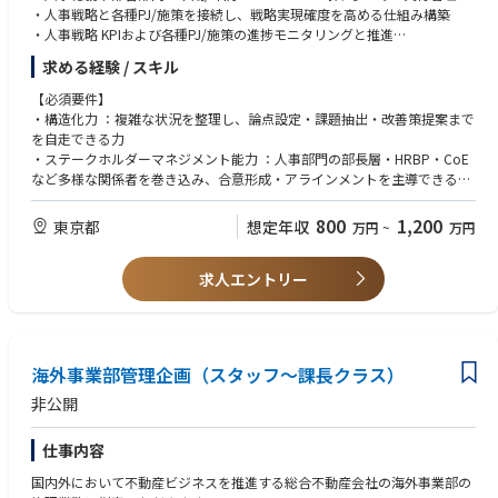
・人事戦略と各種PJ/施策を接続し、戦略実現確度を高める仕組み構築
・人事戦略 KPIおよび各種PJ/施策の進捗モニタリングと推進
求める経験 / スキル
②人事戦略の効果的推進のための会議体の設計・運営
・Meeting Cadence（会議体系）の設計・更新および運営品質の向上
【必須要件】
・人事戦略に関連する資料の策定（HR部長会議、人材戦略プロジェクト会
・構造化力 ：複雑な状況を整理し、論点設定・課題抽出・改善策提案まで
議、経営会議等）
を自走できる力
・会議体横断のアジェンダ管理と関係者アライメント、および会議の実行
・ステークホルダーマネジメント能力 ：人事部門の部長層・HRBP・CoE
モニタリング、改善サイクルのリード
など多様な関係者を巻き込み、合意形成・アラインメントを主導できるフ
ァシリテーション能力
③人的データの分析と課題抽出・提案
・意思決定支援スキル ：意思決定に必要な資料構成力（論点整理、示唆出
800
1,200
東京都
想定年収
万円
~
万円
・エンゲージメントサーベイや人的データ分析による課題抽出・提案
し、ストーリー設計）およびそれを効果的に伝達できるスキル
・人事データ分析力 ：サーベイデータ、人的資本KPIなど人事データを読
求人エントリー
み解き、組織課題を可視化し、改善策を企画・提案できる力
・言語力 ：日本語・英語ともにビジネスレベル（議論、プレゼンテーショ
ン、ドキュメント作成）
【あれば尚可】
海外事業部管理企画（スタッフ～課長クラス）
・事業会社での 人事企画・人事戦略・HRBP等の経験
・人事コンサルティングにおける 人事戦略の実行支援の経験
非公開
・予算管理／業務プロセス改善（BPR等）の経験
・経営層へのレポート作成・プレゼンテーション経験
仕事内容
国内外において不動産ビジネスを推進する総合不動産会社の海外事業部の