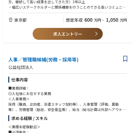
・人事コンプライアンス対応・従業員個別対応
方、継続して高い成果を出してきた方）3年以上
●現地経営陣との連携： 各国拠点の責任者や本社の事業責任者と密なコミ
・賃金・社会保険業務、勤怠取りまとめ
・幅広いステークホルダーと関係構築を行うことのできる高いコミュニケ
ュニケーションを図り、各国でのビジネスの成長を支える人事施策を推
ーション能力
進。
・常に現状に課題認識を持ち、素早く行動し、変革を起こされてきたご経
600
1,050
東京都
想定年収
万円
~
万円
験
３．その他、海外人事関連プロジェクト
●日本からの駐在員のサポート、あるいは今後新たな国へ進出する際の事
求人エントリー
【歓迎要件】
前調査・立ち上げ準備。
・日系企業以外（例：ベンチャー企業や小規模の外資系企業）における経
営職と密に連携をして業務を進められた経験
人事／管理職候補(労務・採用等)
公益社団法人
仕事内容
■業務詳細：
◎入社後にお任せする業務
＜人事業務＞
採用（職員、出向者、派遣スタッフ契約等）、人事管理（評価、異動
等）、労務管理（勤怠、安全衛生等）、給与（給与計算は外部へアウトソ
ーシング）、労使対応、社会保険、人事企画（人事制度、人件費管理）な
求める経験 / スキル
ど
＜業種未経験歓迎＞
◎将来的にお任せする可能性のある業務
■必須条件：