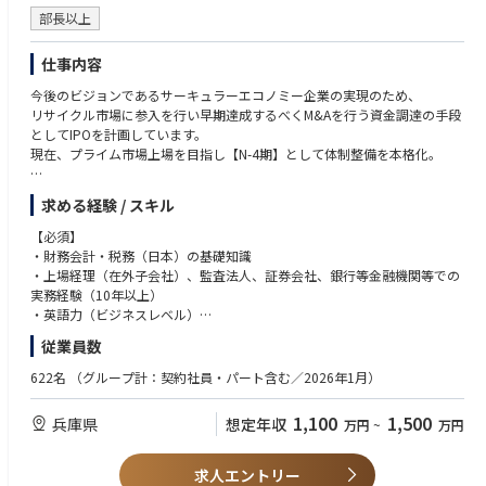
部長以上
【業務内容】
豊富な経験と培われたスキルに基づき、最適なポジションをご提案いたし
仕事内容
ます。将来的には、チームリーダー、プロジェクトマネージャー、あるい
は専門分野の専門家として、組織の中核を担っていただくことを期待して
今後のビジョンであるサーキュラーエコノミー企業の実現のため、
います。
リサイクル市場に参入を行い早期達成するべくM&Aを行う資金調達の手段
としてIPOを計画しています。
現在、プライム市場上場を目指し【N-4期】として体制整備を本格化。
■仕事内容
求める経験 / スキル
・在外子会社の財務・会計・税務機能の整備運用
シンガポールに拠点を置く在外子会社向け管理機能サービスのマネジメ
【必須】
ントを日本から遠隔で実施。（出張あり）
・財務会計・税務（日本）の基礎知識
・上場経理（在外子会社）、監査法人、証券会社、銀行等金融機関等での
・上記機能構築のための組織体制の構築
実務経験（10年以上）
・英語力（ビジネスレベル）
※１：在外子会社：香港、タイ、シンガポール、マレーシア、フィリピ
・姫路本社に通勤可能な方
従業員数
ン、
※原則として試用期間中のリモートワークは想定しておりません
インドネシア、カンボジア、ベトナム、韓国、台湾、アメリカ
622名
（グループ計：契約社員・パート含む／2026年1月）
【歓迎】
※２：各在外子会社には基本的に日本語の話せる経理スタッフが常駐して
・公認会計士（US_CPA含む）
1,100
1,500
兵庫県
想定年収
万円
~
万円
おり、
・税理士（国際税務経験）
各社の社長も日本人です。当該シンガポールのシェアード会社社
・財務会計領域での東南アジアを中心とした事業会社経理実務経験
長、
求人エントリー
及び各在外子会社社長及び経理スタッフと連携した業務遂行となり