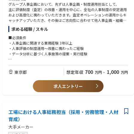
グループ人事企画において、先ずは人事企画・制度運用担当として、
主に評価制度（査定）の改善・運用を中心に、全社の人事制度の安定運用
および高度化に携わっていただきます。査定オペレーションの運用からキ
ャッチアップいただき、その後はご志向性に合わせて他人事企画・組織開
発領域にも関与いただく想定です。
求める経験 / スキル
① 人事制度の運用・改善（評価・等級制度）
■必須条件
制度の安定運用だけでなく、組織規模や事業フェーズの拡大に伴い、
・人事企画に関連する業務経験 3年以上
実態に合わせた改善にも関与いただきます
・人事評価の制度運用～改善に携わったご経験
・データ分析に基づく人事施策の提案・実行経験
・新ルール／新制度の導入・運用設計
・等級制度・評価制度のアップデートと運用ルール整備
■歓迎条件
・査定プロセスの改善（運用最適化・効率化）
・人事領域のプロジェクトリード経験
700
1,000
東京都
想定年収
万円
~
万円
・社員サーベイ調査など、データ分析に基づく施策提案・改善実行の経験
② 評価制度（査定）の運用業務
・経営層・現場管理職を含む多様なステークホルダーへの説明・合意形成
半期ごとの査定運用を中心に、評価制度の安定運用を担っていただきます
求人エントリー
の経験
・キャリブレーション（評価調整会議）の運営
・評価結果の集計・給与／賞与反映対応
・査定スケジュール管理および関係部署との連携
工場における人事総務担当（採用・労務管理・人材
・制度運用に関する社内問い合わせ対応
育成）
③ 個別人事課題対応
大手メーカー
個別の人事課題について、運用改善含め対応をいただきます