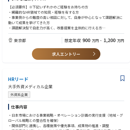
さまざまな側面で事業責任者や部署マネージャーを支援するミッションを
担っています。
【必須要件】※下記いずれかのご経験をお持ちの方
・網羅的なHR領域での知見・経験を有する方
【ミッション】
・事業側からの難度の高い相談に対して、自身が中心となって課題解決に
■アセットのポテンシャルを最大化させ、事業の急成長を支える組織基盤
動いて成果を挙げてきた方
への変革
・課題解決型で自走力が高く、改善提案を主体的に行える方
■単なる頭数にとどまらない、事業のスケールとスピードを両立した組織
デザインの立案・実行
【歓迎要件】
900
1,200
東京都
想定年収
万円
~
万円
■巨大アセットを活かした事業成長を支える、攻めと守りを両立した人事
・デジタルマーケティング業界における就業経験（マネジメント経験があ
ガバナンスの再構築
れば尚可）
■各事業責任者や社外の重要ステークホルダーとの高度な合意形成のリー
求人エントリー
・HRBPにおいては担当事業の市場や業務の理解が必須となるため
ド
・採用マーケティングや広報活動の企画・実行経験
各事業会社における最も重要なHRテーマが「人材の獲得」であるため
入社直後から、HR本部長をはじめとする経営陣のパートナーとして、経営
・P/L作成・管理・運用経験
戦略と連動した人材戦略の立案・実行をお任せします。単一のプロジェク
事業会社の経営陣と同じ目線で課題を発見したり対策を立てたりすること
HRリード
トの完遂に留まらず、連続的な組織変革をドライブし続ける「上段の即戦
ができるため
力」としての役割を期待しています。
大手外資メディカル企業
【主な役割】
外資系企業
■組織変革・シナジー創出
■グループインした組織や既存事業の垣根を越え、アセットを最大活用す
仕事内容
るための最適な人材配置と、変化に強い組織の仕組みづくり
・日本市場における事業戦略・オペレーション計画の実行支援（地域・グ
■事業伴走型ガバナンスの構築
ローバル戦略との整合性を確保）
■変化の激しい環境下で、事業の推進力を削ぐ「ブレーキ」ではなく、リ
・関係部門と連携し、各種施策や優先事項、成果物の推進・調整
スクをコントロールしながら攻めを加速させるための「ガードレール」と