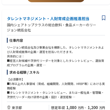
・採用活動を「オペレーション」から「経営レバー」へと引き上げる
・採用後の活躍・定着を見据えた“採用の質”を定量的に可視化
【歓迎スキル】
・急成長スタートアップ（シリーズA〜B）での採用リード経験
■ 業務内容
・ピープル／カルチャー領域（評価・育成・制度設計など）の経験
タレントマネジメント・人財育成企画推進担当
【1】採用戦略の立案・推進
・経営企画／HRBP／事業推進との協働経験
・事業戦略・組織戦略に基づく採用計画の改変
・ダイレクトリクルーティング／リファラル採用の成功事例
国内シェアトップクラスの総合飲料・食品メーカーのリー
・採用ポジションの優先順位設計・採用目標の定量化
・データドリブンHR（採用分析・レポーティング）への知見
ジョン統括会社
・CEO・各部門責任者との採用要件定義／要件策定ミーティングのリード
【求める人物像】
仕事内容
【2】採用プロセス設計・実行
・経営戦略を採用戦略に翻訳し、実行まで落とし込める方
・スカウト・エージェント・リファラル・ダイレクトリクルーティングの
・採用活動を「仕組み」としてスケールさせる視点を持つ方
リージョン統括会社及び事業会社を横断した、タレントマネジメントおよ
最適化
・現場に深く入り、スピード感を持って意思決定できる方
び人財育成施策の企画・運営を担当いただきます。
・面接設計・評価基準策定・カルチャーフィット定義の整備
・変化の激しい環境でも、柔軟に課題を発見・解決できる方
具体的には：
・採用進捗KPI（応募〜内定〜入社）のモニタリング／改善サイクル構築
・採用を“会社を強くする経営行為”と捉えられる方
■経営人財候補や次世代リーダーを対象としたタレントレビュー、選抜育
成プログラムの企画・運営
【3】採用チームの立ち上げ・マネジメント
■各社人事・経営層との連携による人財パイプラインの強化
・採用担当者・コーディネーター・広報担当のマネジメント
求める経験 / スキル
■2027年以降に本格展開するグループ Universityにおける以下の取り組み
・採用プロセスのオペレーション標準化／自動化／データ化
ーグループの人財育成基盤の構築・強化
【必須要件】
・採用ナレッジの体系化（Notion・ATS・Slack等の基盤整備）
ーグループ共通育成体系の設計、新規研修プログラムの企画・開発
■5年以上の人事領域（育成、組織開発、人財開発、HRBP等）における実
ー教育コンテンツベンダーとの協働、学習データを活用した効果検証
務経験
【4】採用ブランディング・コミュニケーション
ーグローバルを含む各地域との連携
■タレントマネジメント・タレントレビュー、または一般社員・管理職・
・候補者体験（Candidate Experience）の設計・改善
次世代リーダー向け研修の企画・設計・運営経験
・採用サイト／SNSなどを活用した採用広報戦略の構築
ミッション：グループジャパンおよび事業会社と連携し、以下を推進する
■プロジェクトマネジメント経験
・経営メッセージ・プロダクトストーリーを候補者目線で再構成
ことが本ポジションのミッションです。
■関係者を巻き込みながら施策を推進した経験
1,080
1,200
東京都
想定年収
万円
~
万円