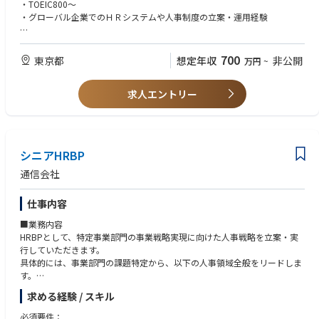
・TOEIC800～
・グローバル企業でのＨＲシステムや人事制度の立案・運用経験
【希望要件】
・ヘッドクオーター（本社）としてのグローバルでのＨＲシステムの導入
700
東京都
想定年収
非公開
万円
~
経験
・グローバルでのタレントマネジメント領域での業務経験
求人エントリー
・グローバルでの経営・人事などに関するプロジェクトリーダー経験
・コンサルタントや経営企画関連部署の経験
シニアHRBP
通信会社
仕事内容
■業務内容
HRBPとして、特定事業部門の事業戦略実現に向けた人事戦略を立案・実
行していただきます。
具体的には、事業部門の課題特定から、以下の人事領域全般をリードしま
す。
求める経験 / スキル
・戦略人事：組織設計、人材育成、採用計画、評価・報酬制度、タレント
マネジメント等の企画・実行
必須要件：