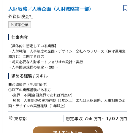
【給与、就業、人事オペレーション】
・給与・賞与計算業務を担い、委託先と連携および管理を行う
人財戦略／人事企画（人財戦略第一部）
・就業管理業務および人事システムの運用・管理を行う
外資保険会社
・進級・昇格・評価業務の運用を担う
・出向者管埋を含む各人事オペレーション業務を遂行する
外資系企業
【労務対応】
仕事内容
・労務対応において、弁護士・社労士との連第を行う
・健康経営にする施策の推進を行う
【具体的に想定している業務】
・人財戦略、人事制度の企画・デザイン、全社へのリリース（保守運用業
【グループ会社対応・支援】
務含む）に関する対応
・グループ各社の人事制度の管理および運用支援を行う
・将来必要な人財ポートフォリオの設計・実行
・各社からの労務相談対応および人事関連のアドバイスを行う
・人事関連規程の制定・改廃
・グループ横断での人事施策オペレーションに関して関係者と連携する
・働き方改革、WorkSMARTに関する施策の企画・推進
求める経験 / スキル
・人財マネジメント政策委員会事務局
■チャレンジ・魅力
・各部門における人財戦略や制度設計に関する支援・コンサルティング
■必須条件（MUST条件）
・プライム上場企業だからこそ経験できる業務に挑戦/専門スキルUP可能
等
①以下の業務経験がある方
・幅広い人事業務経権を積むことができる
-業界：不問(金融業界であれば尚良い)
-経験：人事関連の実務経験（2年以上）または人財戦略、人事制度の企
■主な業務パートナー
画・デザインの実務経験（1年以上）
管理部門全般、セブン-イレブン・ジャパン、7-Eleven International LLC
756
1,032
東京都
想定年収
万円
~
万円
■部署構成
人事部門:部門長配下に30名程度
求人エントリー