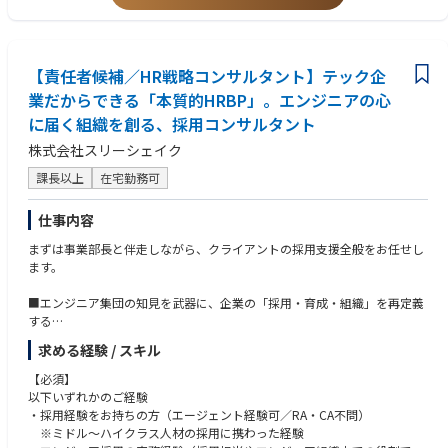
ます。
※ご希望により駐在いただくことも可能です
【責任者候補／HR戦略コンサルタント】テック企
業だからできる「本質的HRBP」。エンジニアの心
に届く組織を創る、採用コンサルタント
株式会社スリーシェイク
課長以上
在宅勤務可
仕事内容
まずは事業部長と伴走しながら、クライアントの採用支援全般をお任せし
ます。
■エンジニア集団の知見を武器に、企業の「採用・育成・組織」を再定義
する
クライアントの採用プロセス全体に深く入り込み、戦略立案から実行まで
求める経験 / スキル
を一気通貫で支援します。
・採用戦略・広報の企画実行： 「技術の魅力」を正しく候補者に届けるた
【必須】
めのストーリー設計。
以下いずれかのご経験
・採用プロセスの最適化： 候補者体験（CX）の向上、選考フローの改
・採用経験をお持ちの方（エージェント経験可／RA・CA不問）
善、面接官のトレーニング。
※ミドル～ハイクラス人材の採用に携わった経験
・組織・制度設計へのコミット： 採用して終わりではなく、エンジニアが