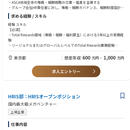
・ASCA地域全体の等級・報酬戦略の立案・推進を主導する
・グループ会社HR責任者に対し、等級・報酬ガバナンス、報酬制度設計、
報酬運用施策（年次昇給／インセンティブプロセスなど）に関するガイダ
求める経験 / スキル
ンス・アドバイスを提供する
・長期インセンティブ（LTI）制度の導入を検討・推進する
経験 スキル
・ローカル、リージョナル、グローバルのステークホルダーと効果的なパ
【必須】
ートナーシップを構築する
・Total Rewards領域（等級・報酬・福利厚生）における5年以上の実務経
験
・リージョナルまたはグローバルレベルでのTotal Rewards業務経験
・人事領域における戦略やＨＲプログラムの立案・実行を主導した経験
多国籍・多文化環境でのステークホルダーマネジメント経験
600
1,000
東京都
想定年収
万円
~
万円
【歓迎】
求人エントリー
・グローバルレベルでのHRプログラムを設計した経験
・その他人事領域（例、タレントマネジメント、人事システム導入、リー
ダー育成、ワークフォースマネジメントなど）の業務経験
・プロジェクトマネジメントの経験
・海外での就業経験
HRIS部：HRISオープンポジション
資格身分行動特性など〈必須〉
国内最大級メガベンチャー
・英語による書面・口頭を問わないコミュニケーション力
上場企業
・多様な視点・情報から適切に判断するバランス感覚
資格身分行動特性など〈尚可〉
仕事内容
・TOEIC750点以上