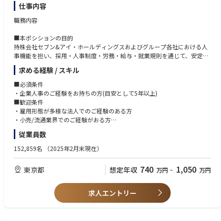
・海外駐在員の労務管理、ビザ手続き、保険手続き
仕事内容
・海外事業に関する各種契約管理、規定管理 等
職務内容
■本ポシションの目的
持株会社セブン&アイ・ホールディングスおよびグループ各社における人
事機能を担い、採用・人事制度・労務・給与・就業規則を通じて、安定的
な人事運営と組織基盤の整備を実現するポジションです。
求める経験 / スキル
■職務内容
■必須条件
※下記務のいずれかにて、従事していただきます。
・企業人事のご経験をお持ちの方(目安として5年以上)
■歓迎条件
【人事制度企画実行】
・雇用形態が多様な法人でのご経験のある方
・人事制度(評価・等級・報酬等)の企画および実行を担う
・小売/流通業界でのご経験がおる方
・制度改定や運用改善に向けた検討および実行に関与する
・大企業での勤務経験がある方
従業員数
・ビシネスレベルの英語力をお持ちの方
【採用業務】
152,859名
（2025年2月末現在）
・採用担当として、経営企画部門および各事業部門と連携し、採用戦略の
策定および採用計画の実行を担う
740
1,050
東京都
想定年収
万円
~
万円
・採用進捗(進捗状況、コスト、離職率等)のモニタリングを行う
・ジョブ・ディスクリプションの作成および求人要件の整理を行う
・採用面接の調整および面接対応を行う
求人エントリー
・人材紹介会社等の外部パートナーとの連携および折衝を行う
・グループ各社と連携し採用活動を推進する