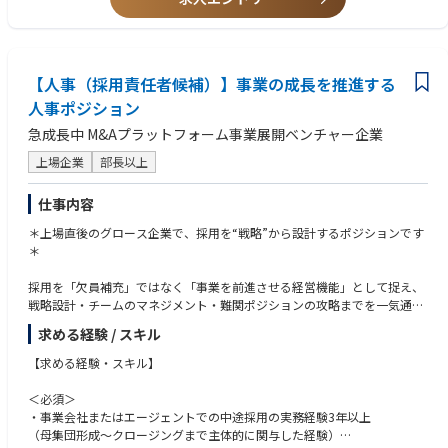
■当社で働く魅力
【誠実さを土台に、未来を切り拓く「変化への対応」 】
創業以来大切にしてきた「信頼と誠実」、そして時代の変化を成長の機会
へと変えてきた「変化対応」の精神。私たちはこの価値観を受け継ぎなが
ら、グローバルで新たな成長を実現するための変革を進めています。変化
【人事（採用責任者候補）】事業の成長を推進する
を恐れず、自ら考え、挑戦し続ける。その姿勢こそが、私たちの成長を支
人事ポジション
える原動力です。
急成長中 M&Aプラットフォーム事業展開ベンチャー企業
【「食」を中心とした世界トップクラスのリテールグループを目指して】
上場企業
部長以上
私たちは2030年に向け、「食」を中心とした世界トップクラスのリテール
グループを目指しています。コンビニエンスストア事業を主軸に、日本・
仕事内容
北米を中心としたグローバルな事業基盤を有し、世界中で85,000店舗を超
えるネットワークを展開しています。フレッシュフードの強化やデジタル
＊上場直後のグロース企業で、採用を“戦略”から設計するポジションです
技術の活用を通じて、お客様の日常を支える新たな価値の創出に挑戦して
＊
います。
採用を「欠員補充」ではなく「事業を前進させる経営機能」として捉え、
【グローバル経営体制への転換期。変革の中核を担う】
戦略設計・チームのマネジメント・難関ポジションの攻略までを一気通貫
いま当社は、従来の持株会社機能から、グローバルでグループ全体をリー
で担っていただく採用責任者（候補）を募集します。長期だけで終わら
ドする本社機能への進化を進めています。グローバルで統合されたマネジ
求める経験 / スキル
ず、自らの手で採用の型を作り、組織成長にコミットしていただくポジシ
メントプロセスの構築や、本社機能のアップグレードなど、これまでにな
ョンです。
【求める経験・スキル】
い規模の変革に取り組んでいます。完成された仕組みを運営するのではな
く、新たなグローバル経営の基盤そのものを創り上げていくフェーズで
◇仕事内容◇
＜必須＞
す。
採用戦略の立案から実行、採用チームのマネジメントまで、採用機能全体
・事業会社またはエージェントでの中途採用の実務経験3年以上
をリードしていただきます。
（母集団形成〜クロージングまで主体的に関与した経験）
【グローバルでの変革を、日本から動かす】