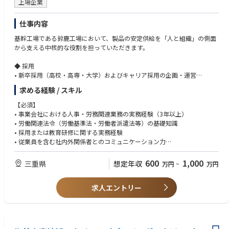
上場企業
■チームの体制
配属：グループコーポレート本部 人事部 人事企画グループ
仕事内容
人事部は「採用」「人材開発」「組織開発」「総務」「人事企画」「ブラ
ンドデザイン」の
基幹工場である鈴鹿工場において、製品の安定供給を「人と組織」の側面
グループで構成され、約30名（業務委託・派遣社員含む）のメンバーが在
から支える中核的な役割を担っていただきます。
籍しています。
◆ 採用
■ポジションから得られる経験・魅力
• 新卒採用（高校・高専・大学）およびキャリア採用の企画・運営
・成長企業における評価制度の設計・運用・改善を一気通貫で担う実務経
• 学校訪問、会社説明会、工場見学、選考対応、内定者フォロー
求める経験 / スキル
験
• 採用活動を通じた鈴鹿工場の魅力発信および母集団形成への貢献
【必須】
ビジネス・エンジニア・コーポレートなど職種特性が異なる人材が混在
◆派遣社員・契約社員・パートタイマー管理
• 事業会社における人事・労務関連業務の実務経験（3年以上）
し、
• 派遣社員、契約社員、パートタイマーの契約管理、更新管理、受入れ・
• 労働関連法令（労働基準法・労働者派遣法等）の基礎知識
様々なバックグラウンドの社員に対する評価制度の「安定運用」と「継続
異動・退職に関する実務
• 採用または教育研修に関する実務経験
的な改善」の
• 派遣会社等の社外パートナーとの折衝、契約条件・人員状況の確認、必
• 従業員を含む社内外関係者とのコミュニケーション力
両立は容易ではありません。運用を通じて浮かび上がる制度課題の抽出・
要人員確保に向けた調整
分析・改善提案まで、
• 労働者派遣法等の関連法令を踏まえた適正な運用管理
【歓迎】
600
1,000
三重県
想定年収
万円
~
万円
上流から下流まで一気通貫で携わることができます。制度の「守り手」と
• 製造業（工場）における人事・労務業務の経験
してだけでなく、
◆教育研修
• 安全衛生、健康管理、福利厚生に関する業務経験
「つくり手」としての経験を積める環境です。
• 新入社員教育、階層別研修、工場内教育等の企画・運営支援
求人エントリー
• Excel、BIツール等を活用したデータ集計・分析スキル
• 工場教育体系の整備、教育計画の進捗管理、受講状況の確認
・経営層や事業責任者、現場と連動する人事企画の推進
• 各部門と連携した人材育成課題の把握と改善提案
各事業部の状況や組織コンディションを把握し、また経営層や現場と人事
◆労務管理
組織との