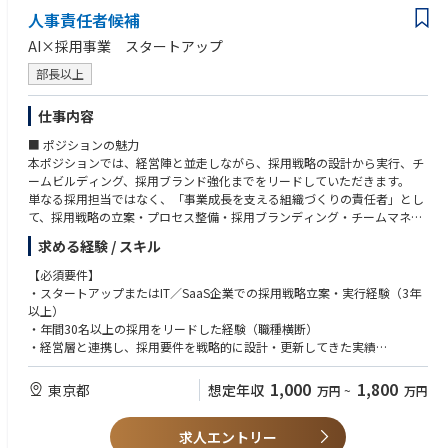
人事責任者候補
AI×採用事業 スタートアップ
部長以上
仕事内容
■ ポジションの魅力
本ポジションでは、経営陣と並走しながら、採用戦略の設計から実行、チ
ームビルディング、採用ブランド強化までをリードしていただきます。
単なる採用担当ではなく、「事業成長を支える組織づくりの責任者」とし
て、採用戦略の立案・プロセス整備・採用ブランディング・チームマネジ
メントを一気通貫で推進していただきます。
求める経験 / スキル
■ ミッション
【必須要件】
経営戦略と一体化した採用戦略を描き、“組織の成長曲線”を“採用の仕組
・スタートアップまたはIT／SaaS企業での採用戦略立案・実行経験（3年
み”で再現していただくポジションです。
以上）
・年間30名以上の採用をリードした経験（職種横断）
業務イメージ：
・経営層と連携し、採用要件を戦略的に設計・更新してきた実績
・経営・事業戦略を理解し、採用の優先順位と要件を設計
・採用KPIの設計・分析・改善の実務経験
・各事業の成長計画と人材要件を連動させ、最適な採用ポートフォリオを
・ATS・スカウトツール・CRM等の運用・改善経験
1,000
1,800
東京都
想定年収
万円
~
万円
設計
・部門責任者・経営層・エージェント・候補者を巻き込む調整力
・採用チャネル・ブランディング・選考プロセスを再構築し、スピードと
・経営課題を採用課題へ翻訳できる思考力
質を両立
求人エントリー
・採用広報や面接官育成など、社内外をリードできる発信力