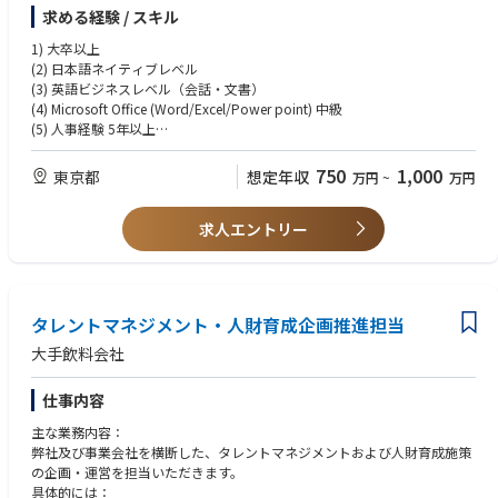
- 労働問題に関わる相談の一次窓口、個別案件の対応
求める経験 / スキル
■事業やポジションの魅力
- 入退社に伴う手続きと社内調整
「エンジニアのプロ」としての圧倒的な説得力
- 社会保険・給与計算におけるベンダー管理
1) 大卒以上
自社にSREやセキュリティの専門家を抱えるスリーシェイクだからこそ、
＜総務・IT＞
(2) 日本語ネイティブレベル
現場のエンジニアと同じ目線で課題を捉えることができます。
- 総務：オフィス運営、設備・備品、契約書管理、社内規程管理、社内イ
(3) 英語ビジネスレベル（会話・文書）
他社の採用支援にはない「技術への深い理解」を武器に、
ベント企画
(4) Microsoft Office (Word/Excel/Power point) 中級
経営層やCTOと対等に渡り合える市場価値の高いキャリアが築けます。
- IT窓口：アカウント・機器管理、ローカルITベンダー調整、障害の本社エ
(5) 人事経験 5年以上
スカレーション
・人員計画～採用選考の経験は必須
事業・サービスを自ら創る醍醐味
＜本社連携＞
・評価等級や労働問題など、人事上流・労務における非定型業務の経験を
750
1,000
東京都
想定年収
万円
~
万円
完成されたパッケージを売る仕事ではありません。
- 本社とのコミュニケーション
歓迎
インタビューにもある通り、代表や事業部長に直接提言し、
- グローバル施策の日本法人への展開・調整
・一方、採用募集や社会保険・給与計算の経験は外注しているため不問
必要であれば新しい支援の形を自ら生み出せる裁量があります。
- 会議運営、監査対応
求人エントリー
（尚可）
(6) 総務経験、または専門領域外で管理部門の運営に貢献した経験
「ファミリー」のような、挑戦を称えるカルチャー
(7) 外資または多国籍企業での勤務についての理解
Relanceチームは、互いにリスペクトを持ち、成果だけでなくプロセスや
(8) 少人数の日本法人での管理部門の業務についての理解
「介在価値」を大切にする組織です。
・自ら手を動かすことも多々ある点など
事業部長を筆頭に、忖度なしに高め合い、全員で喜びを分かち合う文化が
タレントマネジメント・人財育成企画推進担当
根付いています。
大手飲料会社
仕事内容
主な業務内容：
弊社及び事業会社を横断した、タレントマネジメントおよび人財育成施策
の企画・運営を担当いただきます。
具体的には：