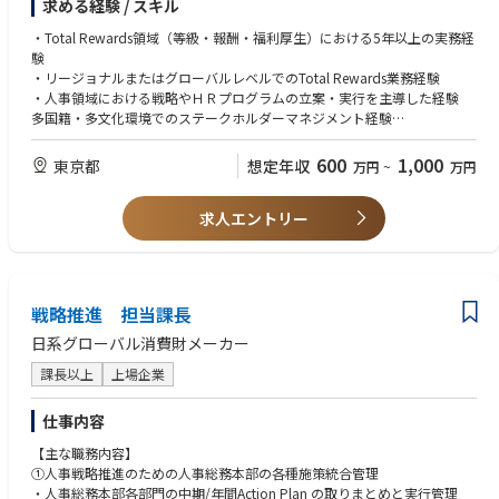
求める経験 / スキル
・長期インセンティブ（LTI）制度の導入を検討・推進する
・ローカル、リージョナル、グローバルのステークホルダーと効果的なパ
・Total Rewards領域（等級・報酬・福利厚生）における5年以上の実務経
ートナーシップを構築する
験
・リージョナルまたはグローバルレベルでのTotal Rewards業務経験
・人事領域における戦略やＨＲプログラムの立案・実行を主導した経験
多国籍・多文化環境でのステークホルダーマネジメント経験
・高い英語力 TOEIC800～
600
1,000
東京都
想定年収
万円
~
万円
求人エントリー
戦略推進 担当課長
日系グローバル消費財メーカー
課長以上
上場企業
仕事内容
【主な職務内容】
①人事戦略推進のための人事総務本部の各種施策統合管理
・人事総務本部各部門の中期/年間Action Plan の取りまとめと実行管理