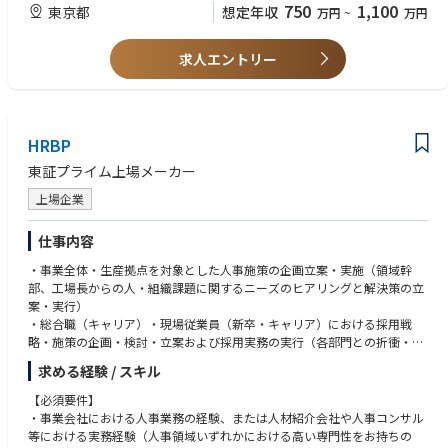
■総務業務全般
・安全衛生委員会事務局経験
着替え不要で1日5分からでも、24時間365日コンビニ感覚でいつでも使え
750
1,100
東京都
想定年収
万円
~
万円
・オフィスファシリティ管理
・オフィス移転やレイアウト変更経験
るジムとして、 展開しております。
・備品・固定資産管理
・給与計算、勤怠管理業務の経験
･福利厚生施策
求人エントリー
・データを分析し、傾向や課題を抽出、打ち手に落とし込んだ経験がある
【仕事内容】
・各種契約・購買管理
海外拠点のガバナンスと現地スタッフのエンゲージメント向上を目指し、
・社内行事の企画・運営
■求める人物像
本社視点での統括と、現地実務の支援の双方をプレイングマネジャーとし
・各種社内規程管理
・ 強い意欲と推進力を持ち、変化に柔軟に対応しながら、他者と協力して
て牽引していただきます。
・受付・郵便・代表電話対応（運用管理含む）
新しい価値を創造できる方
HRBP
・ベンダーおよび外部委託先管理
１．各国の人事制度の企画・立案および導入
・その他コーポレート業務全般 など
各国（台湾、シンガポール、マレーシア、ベトナム、韓国）の法規制、商
東証プライム上場メーカー
習慣および本社の人事制度とアライメントの取れた制度設計と運用のデザ
上場企業
イン、導入を行います。
●就業規則・規程の制定： 各国の労働法に準拠した就業規則、各種社内規
仕事内容
程の新規制定および改定。
●給与・インセンティブ設計： 各国の市場水準（ベンチマーク）や物価、
・事業全体・生産拠点を対象とした人事施策の企画立案・実施（領域幹
法規制に応じた、競争力のある給与体系およびインセンティブプランの構
部、工場長からの人・組織課題に関するニーズのヒアリングと解決策の立
築。
案・実行）
● 人事制度設計：おける現地雇用スタッフ向けの人事評価制度、ジョブグ
・総合職（キャリア）・現場従業員（新卒・キャリア）における採用戦
レード制度の企画・設計。
略・施策の企画・検討・立案および採用実務の実行（各部門との折衝・面
接・エージェントコミュニケーション・ソーシング・定着フォロー等）
２．海外拠点の統括・マネジメント
求める経験 / スキル
・キャリア形成・能力開発支援を目的とする研修・講座の企画運営
●労務管理・ガバナンス： 各拠点の労務リスクの把握・対策、コンプライ
・MVV（ミッション・ビジョン・バリュー）の組織浸透施策の検討・実行
【必須要件】
アンス遵守の徹底。
・航空・宇宙・防衛事業領域の各拠点総務人事との密な連携による機能強
・事業会社における人事業務の経験、または人材紹介会社や人事コンサル
●現地人事体制の強化： 将来的な現地人事担当者の採用・育成、および本
化
等における実務経験（人事領域いずれかにおける高い専門性をお持ちの
社との連携体制（レポートライン）の構築。