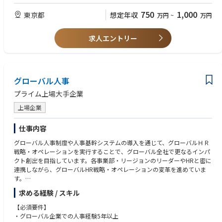
グローバル本社機能として、日本・北米をはじめとする海外拠点と連携し
■採用戦略・課題設定
上記に加え、以下のいずれかのご経験をお持ちの方
750
1,000
東京都
ながら、経営基盤の強化や事業成長を推進していきます。グローバル規模
想定年収
万円
~
万円
事業計画・組織計画から逆算し、職種・フェーズごとの採用戦略を設計。
・難易度の高いポジション（管理職・専門職・経営幹部など）の採用に携
の課題に向き合い、自ら仮説を立て、関係者を巻き込みながら変革を実現
M&Aアドバイザーやエグゼクティブ層など難易度の高いポジションについ
わったご経験
していく経験は、他では得難い成長機会となるはずです。世界規模の事業
て採用課題を定義し、母集団形成から見極め・動機づけまでの打ち手を組
求人エントリー
・採用戦略の設計、または採用チーム／採用プロジェクトのマネジメント
変革の最前線で挑戦したい方、そして変化を楽しみながら新たな価値を創
み立てます。
経験
り出したい方を、私たちは歓迎します。
■採用チームのマネジメント・採用基盤の強化
採用メンバーの育成・マネジメントに加え、採用広報、選考プロセス設
＜歓迎＞
■求める人物像
計、エージェントとの連携、データに基づく改善まで、採用基盤全体を磨
・スタートアップ・成長企業／IPO前後フェーズでの採用経験
・様々なステークホルダーと連携しながら、フットワーク良く現場との協
グローバル人事
き込みます。
・ダイレクトリクルーティングの設計・運用経験
働ができる方
・CxO・エグゼクティブ層の採用経験
プライム上場大手企業
・ステークホルダーを巻き込みながら、粘り強く成果を出せる方
・経営層を対象とする無形商材の営業経験、または戦略／総合コンサルテ
・変化が激しい環境の中、自ら手を動かし、変革を推進することにやりが
上場企業
ィングファームでのご経験
いを感じる方
・採用広報・組織開発への関心や経験
・オーナーシップをもってプロジェクトを推進できる方
仕事内容
・業務範囲に捉われず、チームや組織のために柔軟に考え・行動でき、同
じ目標に向かってチームとして仕事ができる方
グローバル人事制度や人事基幹システムの導入を通じて、グローバルＨＲ
戦略・オペレーションを実行することで、グローバル全社で更なるインパ
クト創出を目指しています。各事業部・リージョンのリーダーやHRと密に
連携しながら、グローバルHR戦略・オペレーションの変革を進めていま
す。
本ポジションでは、これらの取り組みをさらに加速させるとともに、将来
求める経験 / スキル
的なグローバル人事組織の業務遂行力の向上を見据えた体制強化の中核メ
ンバーとしてご活躍いただきます。
【必須要件】
・グローバル企業での人事経験5年以上