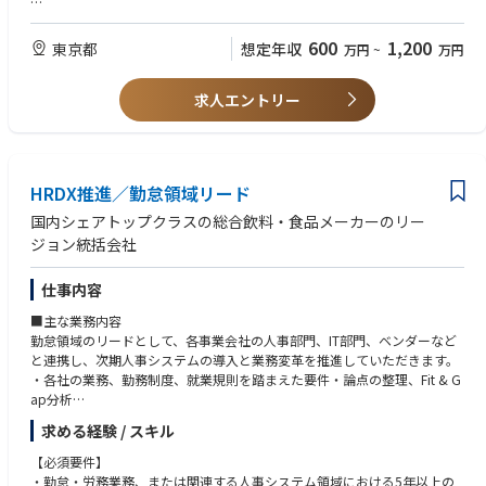
針、コンプライアンスマニュアル等による会社の姿勢の周知、年次アンチ
限られたリソースで最大限のパフォーマンスを発揮するための主体性
ハラスメント研修（E-learning）、
600
1,200
東京都
想定年収
万円
~
万円
課題発見および解決力
＜ピープルリーダー向け＞当社事例に基づいたリマインド研修、コミュニ
ケーション関連のコンテンツ提供等、
求人エントリー
様々なケースに柔軟に対応できる状況適応能力および多様性の理解
＜調査担当者向け＞年次相談員研修、
最新の法律や労働判例等に関心を持ち、自ら常に知識をアップデート
社外相談窓口（TMS）との連携、
HRDX推進／勤怠領域リード
②案件対応
経験・スキル・資格・学歴（なお可）
国内シェアトップクラスの総合飲料・食品メーカーのリー
ジョン統括会社
【社内向け】調査担当（HRBP（内勤社員案件）、AG（CT社員案件））の
人事系の業務経験（特にHBRP、ER）、コンプライアンス・リスク・法務
支援、法務・コンプライアンス・その他関係部門との連携、
の業務経験。
仕事内容
【社外向け】調査担当（HRBP、営業部門）の支援、法務・コンプライア
保険業界または当社と同等の企業規模であれば尚可。
■主な業務内容
ンス・その他関係部門との連携、
勤怠領域のリードとして、各事業会社の人事部門、IT部門、ベンダーなど
人事系の法律関連の知識（社会保険労務士合格等）。
と連携し、次期人事システムの導入と業務変革を推進していただきます。
訴訟案件等、法務、社外弁護士との連携
・各社の業務、勤務制度、就業規則を踏まえた要件・論点の整理、Fit & G
ピープルリーダーとして部下のマネジメント経験。
ap分析
③案件管理
・グループ標準を見据えた勤怠業務・運用設計と、課題解決・合意形成の
求める経験 / スキル
AIを活用した業務効率化、品質チェック等の経験。
リード
通報窓口の整備
・テスト計画、受入テスト、移行準備、教育・運用定着支援など、システ
【必須要件】
ム導入に伴うプロジェクトマネジメント
・勤怠・労務業務、または関連する人事システム領域における5年以上の
内部通報管理体制におけるコンプライアンスとの連携