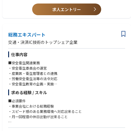
BP
実はマーケティング戦略を得意として世の中に「パーソナルジム業界」と
【歓迎経験】
※ステップアップに向けて必要なスキルや経験を段階的に積んでいけるよ
いう市場を新たに生み出し、積極的なM&Aによる経営戦略によって事業領
● 海外子会社（現地法人）の人事制度設計、給与設計、規程策定など）の
求人エントリー
う、支援いたします。
域を急拡大するなど、常に世の中に大きなイノベーションを起こそうと奮
実務経験がある。
闘している企業です。
● マネジメント経験： メンバーのマネジメント経験、またはプロジェク
■働き方
トマネジメント経験がある。
基本的に出社勤務となりますが、週1日在宅勤務が可能です
実は、当社のグループ会社には、キッチンアイテムで有名な「Bruno」や
● 対象5拠点（台湾、シンガポール、マレーシア、ベトナム、韓国）のい
※ 経営陣・現場マネージャーとの密なコミュニケーションを重視している
アパレルの「JEANS MATE」などがあり、現在までに約70社とM&Aを行
総務エキスパート
ずれかにおける人事労務実務、または駐在経験。
ため、
い、のべ85事業を手掛けているtoCの事業会社の側面もございます。
● Ｍ＆A等に伴う複数の人事制度統合（PMI）の経験。
交通・決済IC技術のトップシェア企業
対面での業務を基本としています
グループ会社の領域は美容、アパレル、スポーツ、生活雑貨等の小売、食
● 変化の大きい環境（スタートアップや変革期の企業など）での実務経
※ご家庭事情に配慮した働き方などは、選考で柔軟に相談可能です
品など幅広く、一見すると「ジムとは全く関係がない」と思われる方も多
験。
就業時間は10:00～19:00となりますが、前後2時間以内の時差勤務も可能
仕事内容
いでしょう。
です
【求める人物像】
■安全衛生関連業務
例）8:00～17:00、12:00～21:00など
しかし、M&Aを積極的に推進する背景には”「人は変われる。」を証明す
● 高いコミュニケーション能力と柔軟性： 本社の意向を押し付けるので
・安全衛生委員会の運営
る”の企業理念が軸となっており、RIZAPを起点としながら人々の「自己実
はなく、各国の文化や商習慣を尊重しながら合意形成ができる方。
・産業医・衛生管理者との連携
現」を提供し、人生のライフスタイルをトータルサポートできるような事
● 論理的思考力と突破力： 不確実な環境（前例がない、法改正が頻繁な
・労働安全衛生法等の法令対応
業構想を描いております。
ど）においても、課題の本質を見抜き、解決までやりきる推進力のある
・安全衛生教育の企画・実施
方。
・労働災害発生時の対応・再発防止活動 など
また直近では、完全無人の24時間ジム「chocozap」という新規事業を推
求める経験 / スキル
● オーナーシップ： 自身の役割を限定せず、経営目線を持って自発的に
進しており、
提案・行動できる方。
■防火・防災業務
■必須要件
リアル店舗×デジタルの側面から日本の健康寿命の延伸に取り組み、
・防災訓練の企画・運営
・事業会社における総務経験
あらゆる年代の人々の自己実現が可能な社会を目指しています。
・BCP・災害対策の推進
・スピード感のある業務環境へ対応出来ること
・防災備蓄品の管理
・月一回程度の休日出勤が出来ること
chocoZAP
・消防設備点検対応 など
「chocoZAP （ちょこざっぷ）」は、ライザップが監修する軽い運動から
■歓迎要件
始められる初心者向けのフィットネスジムです。