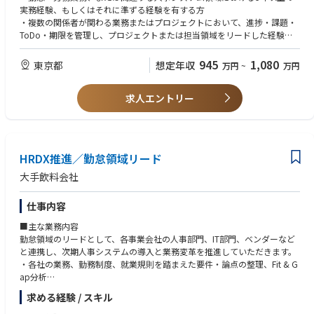
・意思決定に必要な資料作成、進捗・課題管理、会議体の企画・運営
実務経験、もしくはそれに準ずる経験を有する方
・リリース後の安定運用、継続的な業務改善、追加施策およびデータ活用
・複数の関係者が関わる業務またはプロジェクトにおいて、進捗・課題・
レポート
の推進
ToDo・期限を管理し、プロジェクトまたは担当領域をリードした経験
※担当範囲は、ご経験や専門性、入社時点のプロジェクトフェーズに応じ
て調整します。
【歓迎要件】
945
1,080
東京都
想定年収
万円
~
万円
・SAP SuccessFactors、SAP HCM、COMPANY等の人事関連システムに関
労働行政対応
【魅力ポイント】
する知見、または導入・運用プロジェクトを推進した経験
・グループ全体に影響する大規模プロジェクトを経験できる
求人エントリー
・業務改善、BPR、DX、または業務標準化プロジェクトの経験
就業規則、労使協定
・人事制度／業務／システムを横断的に捉える視点が身につく
・複数の事業会社・拠点を対象とした、グループ横断プロジェクトの経験
・本社・事業会社・IT・外部ベンダーと連携しながらプロジェクトを進め
・PMOとして、進捗・課題・リスク管理、会議体運営、関係者調整等を行
労働者代表選出手続き
る実践経験
った経験
・将来的な人事企画、HRDX、プロジェクト推進人材としてのキャリア形
法改正情報対応
HRDX推進／勤怠領域リード
成
・「人事×DX」の専門性を、実務を通じて深められる環境
大手飲料会社
労務関連臨検対応
【組織のミッション】
仕事内容
・次期人事システムの導入を通じて、グループ全体の人事業務変革を推進
する
■主な業務内容
・業務・制度・システムの観点から、人事業務の標準化・高度化・効率化
勤怠領域のリードとして、各事業会社の人事部門、IT部門、ベンダーなど
とデータ活用を実現する
と連携し、次期人事システムの導入と業務変革を推進していただきます。
・各社の業務、勤務制度、就業規則を踏まえた要件・論点の整理、Fit & G
ap分析
・グループ標準を見据えた勤怠業務・運用設計と、課題解決・合意形成の
求める経験 / スキル
リード