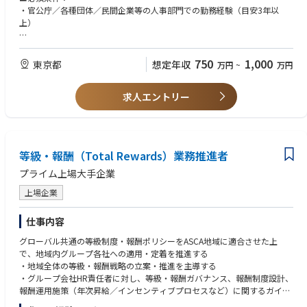
＜総務業務＞
・官公庁／各種団体／民間企業等の人事部門での勤務経験（目安3年以
事務局運営、庶務統括、防火・防災管理、オフィス安全対策、会員周知、
上）
会合運営（総会、役員会）など
■歓迎条件：
・チームリーダーとしてメンバーのマネジメントに携わった経験
750
1,000
東京都
想定年収
万円
~
万円
・第二種衛生管理者資格
求人エントリー
＜語学補足＞
歓迎条件：使用言語が英語の会議等への対応、英語でのメールや文書作成
などの経験のある方
等級・報酬（Total Rewards）業務推進者
プライム上場大手企業
上場企業
仕事内容
グローバル共通の等級制度・報酬ポリシーをASCA地域に適合させた上
で、地域内グループ各社への適用・定着を推進する
・地域全体の等級・報酬戦略の立案・推進を主導する
・グループ会社HR責任者に対し、等級・報酬ガバナンス、報酬制度設計、
報酬運用施策（年次昇給／インセンティブプロセスなど）に関するガイダ
ンス・アドバイスを提供する