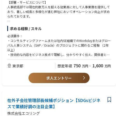
【部署・サービスについて】
人事統括部では現在約数万人を超える従業員に対して人事業務を提供して
おり、著しい成長と多様化が進む弊社においてオペレーション向上が求め
られております。
【多様なキャリアパス】
求める経験 / スキル
グループ人事部は、給与計算、研修、採用、HRBPなど、様々な人事機能
を担う部署で構成されています。多様なプロジェクトを通じて他部署との
必須要件：
積極的なコミュニケーションを促進し、長期的なキャリア開発、専門性の
・コンサルティングファームまたは社内SE組織でのWorkdayまたはグロー
深化、新たな分野への挑戦など、豊富なキャリアパスが開かれています。
バル人事システム（SAP／Oracle）のプロジェクトに関わるご経験 （2年
以上）
【HRIS部門で経験できること】
・技術的な内容をビジネス視点で理解し、分かりやすく伝え、関係者との
HRIS業務を通じて、継続的に拡大するグループの事業を根底から支える重
戦略的な議論を主導できる能力
要な役割を担っていただきます。国内のみならずグローバルに展開する人
・ビジネスレベルの英語力と流暢な日本語力
750
1,600
東京都
想定年収
万円
~
万円
事情報システム（Workday）ソリューションの改善に携わる機会も多く、
組織全体の効率化や戦略的な意思決定に貢献します。
歓迎要件：
求人エントリー
・プロジェクトマネジメント経験
【私たちのビジョン】
・ピープルマネジメント経験
インパクトのあるHRテクノロジーソリューションとサービスを通じてビジ
ネスを変革する、世界クラスの組織になること。
在外子会社管理部長候補ポジション【SDGsビジネ
【私たちのミッション】
高品質のHRテクノロジーコンサルティングと課題解決を提供し信頼できる
スで業績好調の注目企業】
パートナーとして、グローバルパートナーをエンパワメントし、ビジネス
株式会社エコリング
の価値とイノベーションを引き出すことを可能にする。