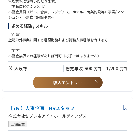
管理業務に従事いただきます。
【不動産ビジネスとは】
不動産賃貸（ビル、倉庫、レジデンス、ホテル、商業施設等）事業/マン
ション・戸建住宅分譲事業
収益不動産（ビル、倉庫、ホテル、商業施設等）の開発、運営、売却/ア
求める経験 / スキル
セットマネジメント事業
海外（北米、ASEAN、豪州）不動産投資（開発、分譲、現物保有、ファン
【必須】
ド投資）
上記海外事業に関する経理財務および総務人事経験を有する方
海外事業部の一員として、海外事業に係る経理／総務人事業務に従事して
いただきます。将来的には海外子会社駐在、海外プロジェクト推進業務を
【尚可】
含め広くローテーションをしていただく可能性もございます。
不動産業界での経験があれば尚可（必須ではありません）
【配属予定部署】
海外勤務経験を有する方
海外事業部／管理企画部 ①運用管理グループ（経理財務メイン）、②総
600
1,200
大阪府
想定年収
万円
~
万円
務企画グループ（人事総務メイン）
【その他】
課長クラス：管理職経験を有する方
【具体的な業務内容例】※ご経験に応じて配属グループ、業務内容を決定
求人エントリー
いたします。
①
・海外子会社の予算・決算・財務業務支援
・海外新規プロジェクトの会計・税務に係る課題検討
【7&i】人事企画 HRスタッフ
・社内経理部門、会計監査法人、税務コンサル等との調整
・海外事業部門の予算・決算業務
株式会社セブン＆アイ・ホールディングス
・経営管理資料作成（経営会議向け） その他
②
上場企業
・海外駐在員に関する各種人事規定、制度の企画立案、改定