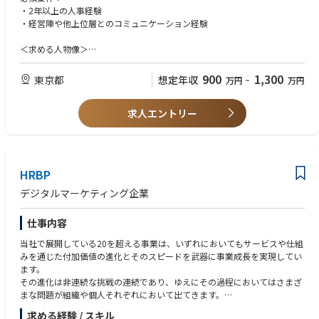
・組織・人材開発：組織パフォーマンス向上、社員の能力開発・エンゲー
・2年以上の人事経験
ジメント向上支援
・経営陣や他上位層とのコミュニケーション経験
・採用：優秀な人材獲得に向けた戦略立案・実行支援
・人事制度：制度運用・改善、労務管理・コンプライアンス徹底
＜求める人物像＞
・チームでの協働経験と他の部門との連携能力
・変化する環境や新しい課題に迅速に適応する能力
900
1,300
東京都
想定年収
万円
~
万円
・基本的なエクセルとパワーポイントスキル
・ビジネスレベルの日本語力・英語力 (TOEIC600以上または同等)
求人エントリー
歓迎要件：
・問題を分析し、効果的な解決策を提案・実行する能力
・国籍、宗教、性別など、多様なバックグラウンドを持つ人々と協力して
働いた経験
HRBP
デジタルマーケティング企業
仕事内容
当社で展開している20を超える事業は、いずれにおいてもサービスや仕組
みを通じた付加価値の進化とそのスピードを武器に事業成長を実現してい
ます。
その進化は非連続な挑戦の連続であり、ゆえにその過程においてはさまざ
まな問題が組織や個人それぞれにおいて出てきます。
HRBPは、この事業成長を後押しするために、HRの観点から下記のような
求める経験 / スキル