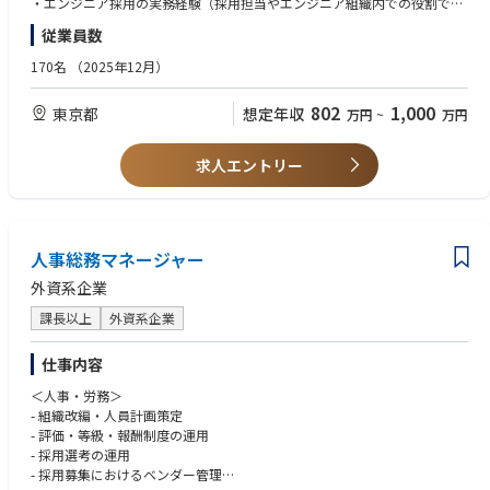
・エンジニア採用の実務経験（採用担当やエンジニア組織内での役割でも
定着・活躍するための評価制度やカルチャー構築の支援。
可）
従業員数
・プロジェクトマネジメント： 複数のフリーランスHRメンバーと連携
・クライアント企業の採用プロセス全体に関わる支援経験、または類似の
し、支援の質を最大化するディレクション。
プロジェクト経験
170名
（2025年12月）
・新規案件の獲得・事業開発： 現場の課題感から新たなサービスラインを
企画・提案する。
【歓迎】
802
1,000
東京都
想定年収
万円
~
万円
・ カオスを楽しむ事業開発： サービスはまだ「検証フェーズ」。決まっ
・コンサルティング領域での営業経験
たマニュアルはありません。
・プロジェクトマネジメント経験
事業部長と議論しながら、明日のRelanceのスタンダードを自ら作って
・大手企業とベンチャー企業、両方の経験
求人エントリー
ください。
・開発言語・環境、IT業界知識（情報のキャッチアップが好きな方◎）
■支援先クライアントの特徴
【こんな人が活躍しています！】
エンプラ企業～スタートアップ企業まで幅広くご支援しています。
・「やりきる意志」と「自律性」： まだ正解がないフェーズを楽しみ、自
人事総務マネージャー
ら動いて形にできる方。
《入社後のイメージ》
・利他主義とチームへの貢献： 自分の成果だけでなく、クライアントやチ
外資系企業
入社後は、立ち上げフェーズの組織において事業部長と二人三脚で業務を
ームのために何ができるかを最優先に考えられる方。
進めていただきます。
・知的好奇心： 難易度の高い「エンジニア採用」という領域で、最新の技
課長以上
外資系企業
まずはOJTを通して当社の事業内容やクライアントワークの進め方を理解
術トレンドや組織のあり方を学び続ける意欲のある方。
いただくことからスタート。
・変化を恐れない柔軟性： 突発的な事態も「面白い」と捉え、ポジティブ
仕事内容
その後、既存クライアントのプロジェクトに複数名で参画し、
に変換できるフットワークの軽さ。
案件規模や難易度に応じて担当業務を徐々にステップアップしていただき
＜人事・労務＞
ます。
- 組織改編・人員計画策定
将来的には、ご自身の担当企業を持ち、営業・支援プロジェクトの
- 評価・等級・報酬制度の運用
全体統括・クライアントの採用課題解決をリードするポジションをお任せ
- 採用選考の運用
します。
- 採用募集におけるベンダー管理