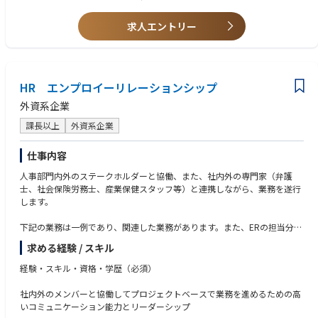
【5】データドリブンな採用マネジメント
■ タレントマネジメントを通じた経営人財・中核人財の計画的な輩出
【歓迎要件】
・採用単価・チャネル別ROI・通過率・定着率などの数値分析
■ 次世代リーダーを対象とした選抜・育成施策の推進
求人エントリー
■LMSや学習プラットフォーム導入・運営経験
・各部門の採用パフォーマンス可視化と改善提案
■ グループUniversityを通じたグループ共通の人財育成基盤の構築・強化
■組織開発、タレントマネジメント、人事制度設計経験
・採用における「質×スピード×コスト」の最適化
■グローバルプロジェクトまたは海外関係者との協働経験
期待役割：
■教育ベンダーやコンサルティングファームとの協業経験
入社後1～3年を目安に、全社横断プロジェクトのリーダーや重点施策の責
HR エンプロイーリレーションシップ
任者として、組織・人財の変革を牽引いただくことを期待しています。
さらに5年後には、人財戦略、組織開発、リーダーシップ開発などの領域
外資系企業
を統括するリーダーとしての活躍を期待しています。
これまでの経験や専門性を活かし、グループの未来を支える人財・組織づ
課長以上
外資系企業
くりを推進しませんか。
仕事内容
人事部門内外のステークホルダーと協働、また、社内外の専門家（弁護
士、社会保険労務士、産業保健スタッフ等）と連携しながら、業務を遂行
します。
下記の業務は一例であり、関連した業務があります。また、ERの担当分野
の他に、人事部門内外のプロジェクトにも携わることがあります。
求める経験 / スキル
労務案件対応
経験・スキル・資格・学歴（必須）
①予防施策
社内外のメンバーと協働してプロジェクトベースで業務を進めるための高
いコミュニケーション能力とリーダーシップ
＜全役職員向け＞アンチハラスメント方針、カスタマーハラスメント方