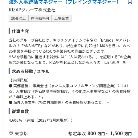
海外人事統括マネジャー（プレイングマネジャー）
• 勤怠管理、労働時間管理、36協定運用を含む労務管理
定例会議を通じ密に連携することで、課題を逃さずスピーディーに企画設
• 労使協議、安全衛生委員会、労働基準監督署等への対応支援
RIZAPグループ株式会社
計～実行～
• 工場の安定操業に向けた労務リスクの把握と未然防止
改善までを、一気通貫で実行・リードいただきます。
課長以上
在宅勤務可
上場企業
広告プラットフォーム事業（成熟期）、SaaS事業（成長期）、AI事業（立
◆福利厚生・健康管理
ち上げ～成長期）
• 社員食堂、社内ジム等の福利厚生制度の運営管理
仕事内容
など、フェーズの異なる事業ごとに最適な人事企画・戦略の経験を積むこ
• 産業医・保健師と連携した健康管理、健康経営施策の推進
とができます。
当社のグループ会社には、キッチンアイテムで有名な「Bruno」やアパレ
• 従業員が安心して働ける職場環境づくり
ルの「JEANS MATE」などがあり、現在までに約70社とM&Aを行い、のべ
・採用・人材開発など人事横断での連携による視野の拡大
85事業を手掛けているtoCの事業会社の側面がございます。
各種人事サーベイや人事評価を活用し、また採用×組織開発、人材開発×
M&Aを積極的に推進する背景には”「人は変われる。」を証明する”の企業
組織開発のように
理念が軸となっており、RIZAPを起点としながら人々の「自己実現」を提
各グループ・領域の知見を最大限に発揮することで、課題に対する新たな
供し、人生のライフスタイルをトータルサポートできるような事業構想を
求める経験 / スキル
気づきや、
描いております。
多角的な視点から組織開発の課題解決に取り組むことができます。
【必須経験】
この度は、海外拠点のガバナンスと現地スタッフのエンゲージメント向上
● 実務経験： 事業会社（または人事コンサルティング関連企業）におけ
■キャリアパス
を目指し、本社視点での統括と、現地実務の支援の双方をプレイングマネ
る、人事制度（評価制度や報酬制度、その他の人事規程など）の実務経験
事業の成長、M＆A、子会社の設立により従業員数が急速に増加しており、
ジャーとして牽引していただきます。
が３年以上あること。
新たな組織やプロジェクトが次々と立ち上がっていますので、
● 海外人事業務（特に労務関係）の実務経験があること。
ご希望のキャリアを実現していただくチャンスが多くあります（以下
● 行動力：制度・企画の立案だけでなく、自ら手を動かして各国の法律や
例）。
従業員数
市場動向などを調べ、粘り強く現地の関係者と交渉ができる行動力。
「RIZAPって、何の会社？」
● 語学力： ビジネスレベルの英語力（現地スタッフや専門家と法務・労
4,606名
（連結（2023年3月末現在））
・マネジメント：専門性を高めながら人事企画リーダー・マネージャーの
務関連の交渉・議論ができるレベル）。
縦のキャリア
RIZAPと聞くと、CMでよく見るパーソナルトレーニングやフィットネスの
※韓国語や中国語などの言語スキルと、実務での使用経験があれば尚可。
800
1,500
東京都
・ゼネラリスト：他人事グループとの兼務（人材・組織開発開発等）、HR
想定年収
万円
~
万円
イメージが強いのではないでしょうか?