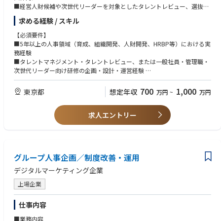
■経営人財候補や次世代リーダーを対象としたタレントレビュー、選抜育
成プログラムの企画・運営
求める経験 / スキル
■各社人事・経営層との連携による人財パイプラインの強化
■2027年以降に本格展開するUniversityにおける以下の取り組み
【必須要件】
ーグループの人財育成基盤の構築・強化
■5年以上の人事領域（育成、組織開発、人財開発、HRBP等）における実
ーグループ共通育成体系の設計、新規研修プログラムの企画・開発
務経験
ー教育コンテンツベンダーとの協働、学習データを活用した効果検証
■タレントマネジメント・タレントレビュー、または一般社員・管理職・
ーグローバルを含む各地域との連携
次世代リーダー向け研修の企画・設計・運営経験
■プロジェクトマネジメント経験
ミッション：弊社および事業会社と連携し、以下を推進することが本ポジ
■関係者を巻き込みながら施策を推進した経験
700
1,000
東京都
想定年収
万円
~
万円
ションのミッションです。
【歓迎要件】
■ タレントマネジメントを通じた経営人財・中核人財の計画的な輩出
求人エントリー
■LMSや学習プラットフォーム導入・運営経験
■ 次世代リーダーを対象とした選抜・育成施策の推進
■組織開発、タレントマネジメント、人事制度設計経験
■ 企業内大学を通じたグループ共通の人財育成基盤の構築・強化
■グローバルプロジェクトまたは海外関係者との協働経験
■教育ベンダーやコンサルティングファームとの協業経験
期待役割：
グループ人事企画／制度改善・運用
入社後1～3年を目安に、全社横断プロジェクトのリーダーや重点施策の責
【求める人物像】
任者として、組織・人財の変革を牽引いただくことを期待しています。
■「人と組織の成長」が事業成長につながることに強い関心を持てる方
デジタルマーケティング企業
さらに5年後には、人財戦略、組織開発、リーダーシップ開発などの領域
■正解のないテーマに対して、自ら仮説を立て周囲を巻き込みながら推進
を統括するリーダーとしての活躍を期待しています。
上場企業
できる方
これまでの経験や専門性を活かし、グループの未来を支える人財・組織づ
■経営視点と現場視点の双方を持ち、最適解を考えられる方
くりを推進しませんか。
■多様なバックグラウンドを持つ関係者と信頼関係を構築できる方
仕事内容
■自ら学び続け、周囲の成長も支援できる方
■業務内容