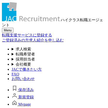
ハイクラス転職
エージェ
ント
Menu
転職支援サービスに登録する
ご登録済みの方
求人紹介を申し込む
求人検索
転職希望者
採用担当者
会社概要
JACで働きたい方
FAQ
お問い合わせ
保存済み
新規登録
Mypage