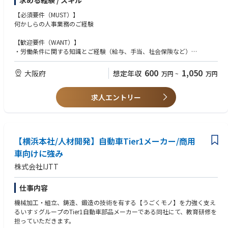
求める経験 / スキル
・キャリア支援施策の企画・運用
（キャリアプラン策定支援、サクセッションプラン、タレントマネジメン
【必須要件（MUST）】
トシステムの活用など）
何かしらの人事業務のご経験
・賃金制度の見直し（特に幹部職の報酬体系）
・再雇用制度の見直し・運用
【歓迎要件（WANT）】
・労働条件に関する知識とご経験（給与、手当、社会保険など）
2. 定例業務
・海外事業体とのネゴシエーション（交渉）経験
・昇格、組織改正、役員人事、再雇用に関する事務手続き
600
1,050
大阪府
想定年収
万円
~
万円
【求める人物像】
■出向関連業務
・海外とのコミュニケーションに抵抗がない方
・ポスト管理（出向状況の可視化、将来計画の策定、計画的な人材派遣）
求人エントリー
・グローバル思考を持っている方
・育成を目的とした出向の企画、運用
・チームで仕事を推進できる方
・現地との連携、自立化支援
・出向者のサポート業務
・海外給与の設定、調整
【横浜本社/人材開発】自動車Tier1メーカー/商用
・労使対応・フォローアップ面談（現地訪問による職員の声の収集と条件
への反映）
車向けに強み
・トラブル対応
株式会社IJTT
業務はチームで行い、メイン担当とサポート担当の方が一緒に業務を進め
る体制を取っています。キャリア採用の方が入社した場合も、まずはサポ
仕事内容
ート業務から入っていただき、徐々にキャッチアップをしていただく形に
機械加工・組立、鋳造、鍛造の技術を有する【うごくモノ】を力強く支え
なります。
るいすゞグループのTier1自動車部品メーカーである同社にて、教育研修を
担っていただきます。
【入社後のキャリアパス】