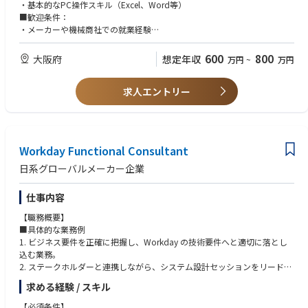
社内教育制度の構築など
・基本的なPC操作スキル（Excel、Word等）
■総務：各種備品・設備の管理、社内規程・ルールの整備、社内文書の作
■歓迎条件：
成・確認等の社内サポート業務
・メーカーや機械商社での就業経験
■労務：経費精算システム（楽楽精算）を使用した経費処理業務、給与計
・日商簿記検定2級、衛生管理者の資格所持
算、勤怠管理、社会保険手続き
600
800
大阪府
想定年収
万円
~
万円
■経理：経理課長のサポート、経理/財務全般。
求人エントリー
Workday Functional Consultant
日系グローバルメーカー企業
仕事内容
【職務概要】
■具体的な業務例
1. ビジネス要件を正確に把握し、Workday の技術要件へと適切に落とし
込む業務。
2. ステークホルダーと連携しながら、システム設計セッションをリード
し、最適なソリューションを導き出す業務。
求める経験 / スキル
3. 担当領域の Workday 機能において、必要な設定変更やアップデートを
構築・テストする業務。
【必須条件】