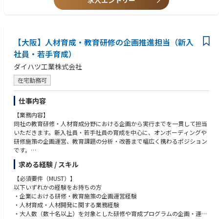
求人エントリー
【大阪】人材育成・教育研修の企画推進担当（新入
社員・若手育成）
ダイハツ工業株式会社
在宅勤務可
仕事内容
【業務内容】
同社の教育研修・人材育成分野における企画から実行までを一貫して担当
いただきます。新入社員・若手社員の育成を中心に、オンボーディングや
研修施策の企画運営、教育課題の分析・改善まで幅広く携わるポジション
です。
具体的には、
求める経験 / スキル
・人事制度改定に伴う教育体系の再構築
・新入社員および若手社員向けオンボーディング施策の企画・運営
【必須要件（MUST）】
・新入社員受入研修（年間約250名規模）の企画・運営
以下いずれかの経験をお持ちの方
・販売実習や工場実習の準備、運営およびフォローアップ
・企業における研修・教育施策の企画運営経験
・内定者フォロー施策（イベント・研修等）の企画運営
・人材育成・人材開発に関する業務経験
・2年目社員向け研修（問題解決テーマ取組み）の企画・運営
・大人数（数十名以上）を対象とした研修や育成プログラムの企画・運営