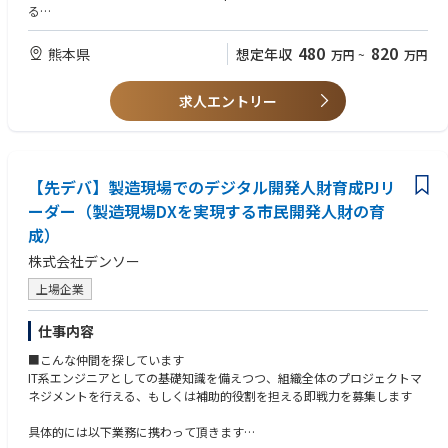
る
【仕事の魅力】
480
820
熊本県
想定年収
万円
~
万円
業務を通して以下のスキル・知識が身につきます。
≪ 以下の人材を求めています ≫
◆人事関係諸制度の企画・運用に関するスキル
・「人」に興味があり「人」に関わることが好きな方
◆労働関係法令に関する知識
求人エントリー
・「現場」の重要さを理解している方
◆会社総務に関する知識・スキル
・対人調和・意思伝達力があり、調整ができる方
・既存の概念に捉われず、新しい視点で物事を考えることができる方
・人事・労務関連の企画業務から工場での実務全般まで、広い視野を持っ
て前向きに取組める方
【先デバ】製造現場でのデジタル開発人財育成PJリ
・部署内外を問わず、他者の心に寄り添い、リーダーシップを発揮して協
ーダー（製造現場DXを実現する市民開発人財の育
力して共に目標に向かっていくことができる
・コンプライアンス意識が高く、率先垂範の意識を持っている
成）
・プレゼンテーション等人前での報告等が苦にならない方
株式会社デンソー
上場企業
仕事内容
■こんな仲間を探しています
IT系エンジニアとしての基礎知識を備えつつ、組織全体のプロジェクトマ
ネジメントを行える、もしくは補助的役割を担える即戦力を募集します
具体的には以下業務に携わって頂きます