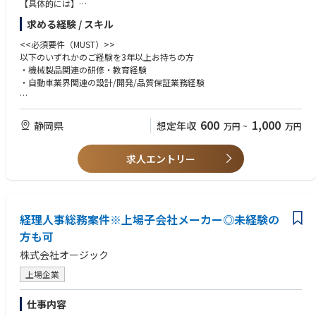
【具体的には】
主体的に挑戦しながら、前向きに仕事に取り組めるチーム文化がありま
・国内または海外販売代理店向けの教育資料の作成
す
求める経験 / スキル
・国内または海外販売代理店向けの研修企画・研修会の開催
■中途入社でも安心して活躍
・特定企業団体向けの研修企画・研修会の開催
<<必須要件（MUST）>>
中途社員比率は60％以上。多様なバックグラウンドのメンバーが活躍し
・各研修会での講師（トレーナー）
以下のいずれかのご経験を3年以上お持ちの方
ており、馴染みやすい環境です
・新しい教育カリキュラム、教育プログラムの立案
・機械製品関連の研修・教育経験
・自動車業界関連の設計/開発/品質保証業務経験
【入社後の中長期的なキャリアパス】
<<部門のミッション、ビジョン>>
自部門における技術指導や教育の実務を担い、設計力・育成力・企画力を
二輪車のビジネスは「車両を売って終わり」ではありません。お客様が安
<<歓迎するスキル・経験（WANT）>>
磨いていただきます。その後は、係長・主任としてチームを牽引し、組織
心して二輪車を使い続けていただく為には適切な定期点検や修理（アフタ
・自動車業界のアフターセールスサービスの業務経験
全体の設計力向上をリードしていただくことを期待しています。さらにそ
600
1,000
静岡県
想定年収
万円
~
万円
ーセースルサービス）が必須です。そのためには、販売店テクニシャンの
・二輪車製品の設計/開発/品質保証業務経験
の先は、マネジメントとして組織を率いる道、またはテーマの推進をリー
スキル向上、教育は欠かせません。
・自動車業界関連の海外企業との業務経験
ドするチーフエンジニアとしての道いずれも選択可能であり、ご自身の志
アフターセールスサービスを通じて、現場、お客様に寄り添い、価値ある
求人エントリー
向に応じたキャリア形成が可能です。
サービスを提供することが私たちのミッションです。
<<必須資格>>
・普通二輪免許または大型二輪免許
【配属部署】
<<入社後の教育体制/フォロー体制>>
・高専卒以上
自動車統括本部 技術管理部 技術統制課
入社後はOJTをベースに業務を習得いただきます。定期的に上長との面談
経理人事総務案件※上場子会社メーカー◎未経験の
を設け、各自のご経験や状況に応じて、入社後のあなたの成長をしっかり
<<必須となるTOEICスコア・語学力水準>>
【働き方について】
サポートします。
方も可
（海外教育担当のみ）
当社ではフレックスタイム制(コアタイム制(13:00-15:00))を採用してお
又、以下のような研修・教育があります。
英語に抵抗がなく、日常会話レベルでコミュニケーションができる方
り、
株式会社オージック
・全社教育：役職者研修、部門別研修 等
英語力に自信がない方も、入社後に研修やOJTでサポートします。
業務状況やプライベートに合わせて利用できます。
・課内教育：二輪車基礎教育、整備技術教育、新技術教育 等
また、通勤については勤務地と居住地に応じて高速道路での通勤も認めら
上場企業
・自己研鑽プログラム：英会話やプログラミング、その他業務で必要な知
れています。
識、ビジネススキルなど無料の講座から従業員価格で受講できるものなど
仕事内容
多数