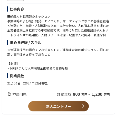
フェッショナルにしていきます。一人ひとりが能力を高め、By your Side
を実践します。
仕事内容
≪配属部署≫
■組織人財戦略部のミッション
下記の人財育成関連部門に配属となります。配属先は経験や希望を考慮し
事業戦略および設計開発、モノづくり、マーケティングなどの各機能戦略
て決定します。
と連動した、組織・人財戦略の立案・実行を担い、人的資本経営を通じた
製造本部 操業統括部、技術戦略本部 R&D先見技術推進部
企業価値向上を推進する中核組織です。戦略に対応した組織設計や人財ポ
配属先は全て静岡県浜松市内です。
ートフォリオの最適化、人財リソース確保・配置や人材開発、最適な制度
在宅勤務利用状況 可（面談時にご相談ください）
設計・運営など、人事戦略、組織・人財戦略を推進することが求められま
短時間勤務利用状況 可（面談時にご相談ください）
求める経験 / スキル
す。
※管理職採用の場合：マネジメントのご経験または同ポジションに即した
≪入社後のフォロー体制≫
■担当する業務と期待する役割
高い専門性をお持ちであること
慣れるまでは現担当者と一緒に行動し段階的に活動範囲を広げ、独り立ち
本社直轄部門（コーポレート機能）、モノづくり部門等、各機能部門のい
するまでサポートしていきます。
ずれかを担当し、組織・人財戦略の立案・実行を担います。
【必須】
各自の経験に応じて社内外の研修も積極的に受講していただき自身の個の
・人的資本価値最大化（配置最適化・人員人件費の最適化）の実現
・HRBPまたは人事戦略企画領域の実務経験
成長も支援していきます。
・担当部門の組織責任者と連携した課題抽出および解決策の提案・推進
・組織課題の分析および施策立案・推進経験
従業員数
・人的資本価値最大化（配置最適化・人員人件費の最適化）の実現
≪キャリアプラン≫
・サクセッション・人財育成戦略の企画および推進
【歓迎】
21,000名
（2024年12月現在）
人財育成の企画・実行では社内関係部門と連携しながら進めることで社内
・各人事機能（採用・制度・育成等）との連携による施策実行
・メーカーにおける事業部人事経験
人脈も形成でき、これまでになかった知見も吸収することでご自身の成長
・会社・HQへの戦略フィードバックおよび意思決定支援
・組織マネジメント経験
にもつながります。
800
1,200
神奈川県
想定年収
万円
~
万円
・データ分析を活用した人事施策推進経験
将来的に主任や係長、管理職へとキャリアアップを目指す、専門性を高め
■具体的な仕事内容 ※担当領域は、ご経験・適性に応じ決定します。
・労務管理や海外関連業務経験
ていくなど幅広くキャリアを考えることも可能です。
・担当部門の人財ポートフォリオ及びリソース計画の設計（採用・配置・
求人エントリー
育成の戦略立案）
【人柄・コンピテンシー】
・組織責任者との定期ディスカッションおよび施策実行推進
・経営視点と現場理解を両立できるバランス感覚