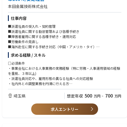
関わっている社員の活躍や円滑な職場運営に貢献できます。
本田金属技術株式会社
仕事内容
■派遣社員の受入れ・契約管理
■派遣社員に関する勤怠管理および各種手続き
■障害者雇用に関する各種手続き・運用対応
■労働条件の見直し
■海外赴任に関する手続き対応（中国・アメリカ・タイ）
■教育研修の事務局業務
求める経験 / スキル
■新卒採用または中途採用の運営サポート
■会社説明会の企画・開催
□必須条件
■インターンシップ対応
・事業会社における人事業務の実務経験（特に労務・人事運用領域の経験
■学校訪問等の採用広報活動
を重視、３年以上)
■応募者対応、日程調整、社内調整 等
・派遣社員対応や、雇用形態の異なる社員への対応経験
・社内外との調整業務を円滑に行える方
入社後は即戦力として今までの経験に合った業務から徐々に慣れていただ
・基本的なPCスキル（Excel、PowerPoint、メール等）
きます。
・普通自動車運転免許（AT限定可）
500
700
埼玉県
想定年収
万円
~
万円
□歓迎条件
求人エントリー
・人事管理システムを用いた業務経験（派遣社員の管理や、入退社管理
等）
・障害者雇用に関する実務経験
・部下・後輩の育成、指導経験