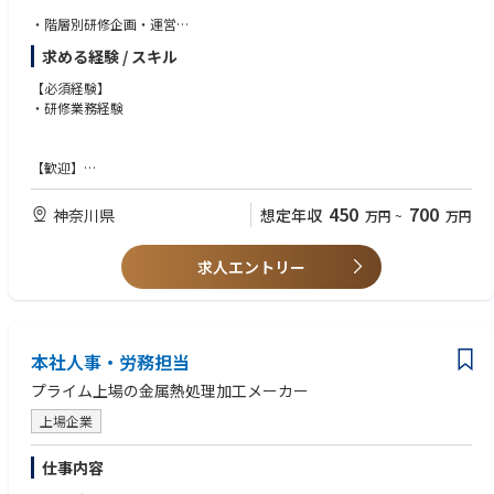
ジョブローテーションを行っており、数年単位でお任せする業務を変更し
・階層別研修企画・運営
ております。そのため、特定の領域だけを担当することはなく、幅広い業
・新入社員教育
務を経験することができます。ご経験を積んだ後は、リーダーや管理職と
求める経験 / スキル
・法定資格管理
いったマネジメントクラスを目指していただくことも可能です。
・エンジケージメント施策等企画運営
【必須経験】
・1on1制度運営等
・研修業務経験
【仕事のやりがい、魅力】
・幅広い人事業務を通じて、多くの社員の役に立つことができます
【今後について】
・数十年に一度の人事システムの再構築プロジェクトに参加することがで
商用車シェア8割を有するいすゞ自動車を含め、各社に私たちの技術が用
【歓迎】
きます
いられています。
・新入社員教育経験
・ボトムアップで仕事ができる環境が整っています
商用車でも電動化の加速が大きく見込まれる中、弊社の『e-Axle』の引き
・エンジケージメント施策等企画運営
・キャリア採用入社の方も馴染みやすい環境で業務をすることができま
450
700
神奈川県
想定年収
万円
~
万円
合いが増えております。
・法定資格管理経験
す。
いすゞ自動車グループのTier1メーカーとして、今後も電動車両向け事業の
拡大やカーボンニュートラルへの対応を取り組んで参ります。
求人エントリー
本社人事・労務担当
プライム上場の金属熱処理加工メーカー
上場企業
仕事内容