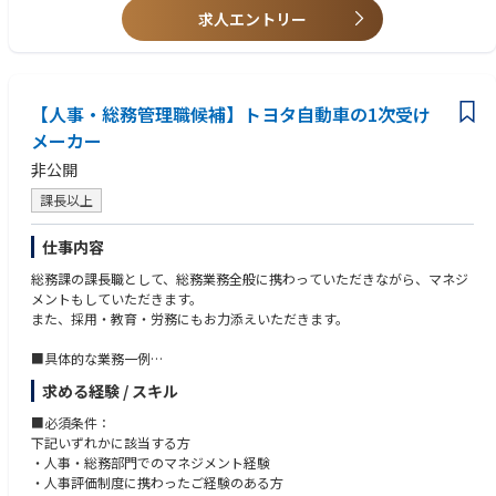
求人エントリー
【人事・総務管理職候補】トヨタ自動車の1次受け
メーカー
非公開
課長以上
仕事内容
総務課の課長職として、総務業務全般に携わっていただきながら、マネジ
メントもしていただきます。
また、採用・教育・労務にもお力添えいただきます。
■具体的な業務一例
・総務業務全般
求める経験 / スキル
・各種イベントの調整
・人事制度（評価制度・働き方制度等）の見直し
■必須条件：
・採用（新卒・中途）業務
下記いずれかに該当する方
・労務（給与・社保等）
・人事・総務部門でのマネジメント経験
・教育
・人事評価制度に携わったご経験のある方