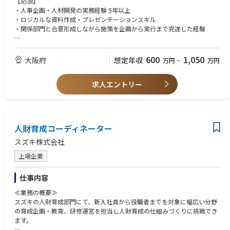
【必須】
▼具体的な業務内容
・人事企画・人材開発の実務経験 5年以上
・キャリアモデルの具現化:将来像を可視化し、組合員期から管理職期まで
・ロジカルな資料作成・プレゼンテーションスキル
の成長ステップを設計します。
・関係部門と合意形成しながら施策を企画から実行まで完遂した経験
・ローテーション計画の立案・運営:部内および部外との計画的な人材ロー
テーションの仕組みづくりと運用を行います。
【歓迎】
・人材育成施策の企画・実行:タレントマネジメントシステムの情報を活用
・製造業(特に自動車・輸送機器業界)での人事企画経験
600
1,050
大阪府
想定年収
万円
~
万円
しながら、どのように人材を育成していくかの施策を考え、実行していた
・キャリアモデル設計、人材ローテーション運用の実務経験
だきます。
・100名以上規模の組織における人材育成体系の構築経験
・チームリーダーとしてのマネジメント:将来のグループリーダー候補とし
求人エントリー
て、チームを牽引していただきます。
▼求める人物像
・課題を構造的に捉え、施策に落とし込んで実行までやり切れる方
【仕事のやりがい、魅力】
・関係部門、他部署のメンバーを巻き込みながら、粘り強く合意形成でき
・「正しい試験車・正しい試験・正しい申請」を支える専門人材の育成と
る方
人財育成コーディネーター
いう、同社の品質・コンプライアンスの根幹に関わる仕事です。
・「人が育つ組織」をつくることに情熱を持てる方
・約100名の部門の人材戦略を、自らの企画と実行で形にしていくことが
・自ら学び続け、新しい仕組み・ツールの導入に前向きな方
スズキ株式会社
できます。
・異業種・異業界に飛び込むモチベーションを持ち、法規認証業務という
・部としての人材育成の仕組みを、ゼロベースで再構築する醍醐味を味わ
上場企業
専門性の高い分野の特性を理解しながらキャリア設計に取り組める方
えます。既存のやり方にとらわれず、白紙から描けるフェーズです。
・法規認証業務は、自動車メーカーにおける「ゲートキーパー」的な存在
仕事内容
です。量産するためには国の認可取得が必須であり、設計・デザイン・製
≪業務の概要≫
造など前工程の全ての努力を世に出すために不可欠な、非常に重要な仕事
スズキの人財育成部門にて、新入社員から役職者までを対象に幅広い分野
を支える人材育成に携わることができます。
の育成企画・教育、研修運営を担当し人財育成の仕組みづくりに挑戦でき
・国土交通省や審査機関との折衝・交渉といった、全ての会社にあるわけ
ます。
ではない特徴的な業務に関わる人材の育成にも携わることができます。