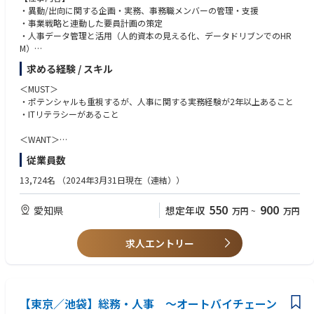
・異動/出向に関する企画・実務、事務職メンバーの管理・支援
・事業戦略と連動した要員計画の策定
・人事データ管理と活用（人的資本の見える化、データドリブンでのHR
M）
・人材ポートフォリオの構想と導入
求める経験 / スキル
【業務での使用ツール】
＜MUST＞
必須：Excel,Power Point
・ポテンシャルも重視するが、人事に関する実務経験が2年以上あること
歓迎：Access,Power Platform（BI,Automate）、Talent Palette
・ITリテラシーがあること
【ミッション】
＜WANT＞
アドヴィックス及びグループ会社に対し、最適な人事施策ならびに安全で
・異業種、起業経験、異文化理解（海外留学などの経験）
従業員数
安心できる職場環境・インフラ提供に関する企画・実行・維持すること
・第2新卒なら人事未経験でもOK
で、社員がイキイキと働くことができ、会社活力・企業価値の向上に資す
13,724名
（2024年3月31日現在（連結））
ることが人事総務部のミッション。
＜求める人物像＞
その中で、企画室要員グループは、会社Vision実現に向けたADSグループ
・好奇心・探求心があり、自ら考え・学ぶ力、周囲を巻き込む力があるこ
550
900
愛知県
想定年収
万円
~
万円
４社全体の適正要員の策定と、適正な要員戦略および人材ポートフォリオ
と
を立案・管理することを通じ、同社の人的資本経営に資する組織。
・覇気に富む人材
・積極的にコミュニケーションを取り、人から学ぶ姿勢のある人材
求人エントリー
・チャレンジ精神を持ち、常に「変化」を求める人材
【東京／池袋】総務・人事 ～オートバイチェーン