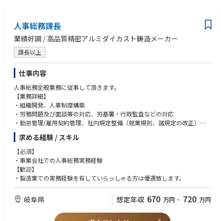
・サクセッション計画の設計および候補者育成プラン推進
・関係者を巻き込み変革を推進する影響力
・人事リスクの予見・対応およびガバナンス強化。労務対応
・誠実かつ率直に意見提言できる胆力
人事総務課長
・主体的に課題設定・解決できる自走力
■仕事を通じて得られること
業績好調 / 高品質精密アルミダイカスト鋳造メーカー
・経営・事業に近い立場での人事戦略推進経験
・グローバルでの組織・人財マネジメント経験
課長以上
・事業部担当人事としての高度な課題解決能力・影響力の獲得
・人的資本経営の実践経験
仕事内容
■職場の雰囲気
人事総務全般業務に従事して頂きます。
・経営・事業部と密接に連携するダイナミックな環境
【業務詳細】
・中途採用の入社者も多く、専門性・多様性を尊重する組織
・組織開発、人事制度構築
・労務問題及び面談等の対応、労基署・行政監査などの対応
■キャリアパス
・勤怠管理/雇用契約管理、社内規定整備（就業規則、諸規定の改正）
・事業部担当人事としての領域拡大（他職能・グローバル）
・安全衛生管理（産業医巡視対応含む） 、BCP関連業務（安否確認、備品
求める経験 / スキル
・CoE／人事企画など、他の人事領域への展開
管理、避難訓練など）
・将来的な人事責任者
・労務問題対応（コンプライアンス担当、顧問弁護士との協議、打合せ）
【必須】
・工場営繕管理
・事業会社での人事総務実務経験
---------------
今までのご経験・スキルにあわせ、できることからお任せしていく方針で
【歓迎】
◆参考
す。
・製造業での実務経験を有していらっしゃる方は優遇致します。
パナソニック オートモーティブシステムズ株式会社は、車載インフォテイ
ンメント、車載エレクトロニクス、自動車用ミラー、車載電池をはじめと
670
720
岐阜県
想定年収
万円
~
万円
する電動化システムなどを事業領域とし、移動時のライフスタイルの変革
や、ドライバーの運転負荷軽減、さらには環境対応車向けに革新的なデバ
イスやソリューションを提供します。