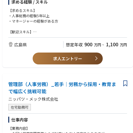
求める経験 / スキル
HCM エンドツーエンド導入を2サイクル以上ご経験されている方
【求めるスキル】
・以下いずれかの Workday プロダクト領域における有効な認定資格
・人事総務の経験5年以上
Core HCM／Talent & Performance／Recruiting／Learning／Core または
・マネージャーの経験がある方
Advanced Compensation／Reporting／PRISM／Security Administration
（いずれか1つ以上を保有していること）
【歓迎スキル】
・ビジネスレベルの日本語力（N2 以上目安）
・機械系メーカー企業での就業経験をお持ちの方
文書作成および会議での口頭コミュニケーションが問題なく行える方
・簿記2級をお持ちの方
900
1,100
広島県
想定年収
万円
~
万円
・人事関連資格をお持ちの方
・採用面接経験をお持ちの方
求人エントリー
管理部（人事労務）_若手｜労務から採用・教育ま
で幅広く挑戦可能
ニッパツ・メック株式会社
在宅勤務可
仕事内容
【業務内容】