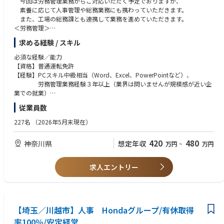
今回は労務管理業務からご対応いただく予定でおりますが、
素養に応じて人事管理や総務業務にも携わっていただきます。
また、工場の総務課とも連携して業務を進めていただきます。
＜労務管理＞
給与/賞与計算、年末調整、勤怠管理、社会保険・労働保険・給付金手
求める経験 / スキル
続き、入退社管理、
有休休暇付与、育休など各休暇管理、健康診断、など
必須な経験／能力
＜人事管理＞
【資格】普通運転免許
人材採用全般（システム管理、スカウト、日程調整、求人管理・計画、
【経験】PCスキル中級相当（Word、Excel、PowerPointなど）、
会社説明/面接対応など）、
労務管理業務経験３年以上（業界は問いませんが規模感が近い企
教育（スケジュール作成/案内、受講申込・記録管理、オリエンテーシ
業での就業）
ョン対応など）
【歓迎】人事管理経験
従業員数
福利厚生（啓蒙活動、新規導入対応など）
【年数】３年～10年（要相談）
＜総務業務の分担＞
【学歴】文理不問、高専 or 大学 or 大学院卒業
227名
（2026年5月末現在）
建物/施設管理、社有車管理、電話応対、来客対応、郵便や荷物受取/配
【人物】業務を主体的に遂行できる、コミュニケーション能力が長けてい
送、
る方
420
480
神奈川県
想定年収
万円
~
万円
その他庶務業務（スマホ管理、社内通達など）
【語学】不問
【やりがい】
求人エントリー
人事労務担当は業務を通じて従業員や外部と関わる機会がたくさんあり
ます。
様々な相談を受けることも多く従業員の心のよりどころとなることもあ
り、
会社と社員双方の立場を理解しながら働いやすい環境を整備すること
【埼玉／川越市】人事 Hondaグループ/有休取得
で、
率100％/安定経営