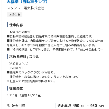
み構築（自動車ランプ）
スタンレー電気株式会社
上場企業
仕事内容
【配属部門の概要】
■自動車技術統括部は自動車系の技術系機能を集約した組織です。
■技術統制課は、自動車用ランプ分野における技術者教育および教育制度
を見直し、新たな価値を創出できる人材と仕組みの構築を担います。
■「技術統制課」は7年前に発足。準備期間を経て、7年前から始動してい
ます。
求める経験 / スキル
■長期経営計画/中期経営計画に基づき、時代に合わせたビジョンを設定し
ています。
【求めるスキル】
今回の中期経営計画では「仕込み→獲得→躍進」です。
【必須要件】
現在は「獲得」フェーズでこれまでの仕込みから躍進として掲げている
■機械系のバックグラウンドがあり、
「設計品質向上のグローバル展開での取り組み」につなげるべく取り組み
技術統制・教育に携わりたいという思いをお持ちの方
を進めています。
※社会人での設計経験は問いません。
■自動車業界は「100年に1度の変革期」とも言われています。長い歴史と
従業員数
高い技術力で同業界を生き残ってきたスタンレー電気社にとっても転換期
【歓迎スキル】
です。今後の展開に向けて、重要な役割を担っているポジションです。
■3D-CADの実務経験
3,819名
（連結:16,964名）
■本社人事部には教育研修チームが別にあり、本課における教育は「技術
■自動車部品の製品設計経験
者教育」に特化しています
■リーダー等、指導や育成経験
450
930
神奈川県
想定年収
万円
~
万円