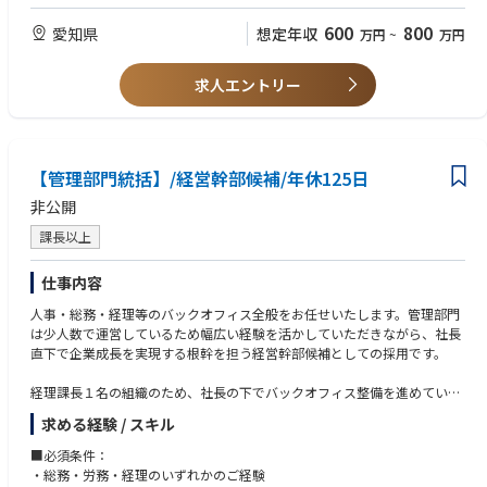
（総務課の中に人事の機能も集約されています）
600
800
愛知県
想定年収
万円
~
万円
求人エントリー
【管理部門統括】/経営幹部候補/年休125日
非公開
課長以上
仕事内容
人事・総務・経理等のバックオフィス全般をお任せいたします。管理部門
は少人数で運営しているため幅広い経験を活かしていただきながら、社長
直下で企業成長を実現する根幹を担う経営幹部候補としての採用です。
経理課長１名の組織のため、社長の下でバックオフィス整備を進めていた
だきながら、実務もお任せするポジションとなります。
求める経験 / スキル
人事と総務の仕事が中心で、以下の内容をお任せします。
■必須条件：
■人事：採用活動（人材会社との折衝、面接対応等）、採用計画の立案、
・総務・労務・経理のいずれかのご経験