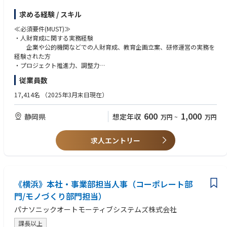
【具体的には】
【配属組織について】
求める経験 / スキル
入社後、社内の人財育成関連部門※に配属となり、当社社員の個の成長に
・部のミッション:「正しい試験車、正しい試験、正しい申請」において、
資する人財育成プログラムを企画・実行します。
「正しい」を追求・判断・行動すること。お客様の安全・法令遵守、製品
≪必須要件(MUST)≫
※配属先 製造本部 操業統括部
の品質・寄り添ったサービスを実現することが本部のミッションです。
・人財育成に関する実務経験
技術戦略本部 R&D先見技術推進部
・グループのミッション:基盤を整え、未来を描くこと。
企業や公的機関などでの人財育成、教育企画立案、研修運営の実務を
配属先は前職での経験や希望を考慮して決定します。
当グループでは、予算管理、契約管理、庶務的業務、部長秘書業務、監査
経験された方
業務、労使協定のつなぎ役、方針管理などを担当しています。今回募集す
・プロジェクト推進力、調整力
■操業統括部
るポジションでは、これらに加えて人材育成体系の企画・運用という新た
複数の部門と連携しながらプロジェクトを主体的に進めた経験
従業員数
・技術系、生産技術系基礎教育の企画・実施
な機能を担っていただきます。
・基本的な事務、ITスキル（ワード、エクセル、パワーポイント等）
設計者基礎講座や生産技術講座、法規法令順守教育、安全教育、DX・AI
17,414名
（2025年3月末日現在）
人財育成講座
【キャリアパス】
≪歓迎するスキル・経験(WANT)≫
・教育プログラムの分析、改善
・短期:チームリーダーとして人事施策の企画・運営を主導していただきま
・人財育成の企画経験
600
1,000
静岡県
想定年収
万円
~
万円
AIを用いたデータ分析、研修効果の測定
す。
・研修のDX化やデジタルツール活用経験
・海外工場とも連携した人財育成
・中期:グループリーダー(管理職)として、部署全体の人材戦略を統括して
海外からの研修生支援
いただきます。
≪必須資格≫
求人エントリー
・長期:法規企画室のマネジメント、または本社人事部門・他事業部の組織
普通自動車第一種免許
■R&D先見技術推進部
開発リーダーへの展開も視野に入れています。
・技術系、生産技術系基礎教育の企画・実施 設計者基礎講座や生産技術
≪必須となるTOEICスコア・語学力水準≫
講座、法規法令順守教育、安全教育、DX・AI人財育成講座
【働き方】
英語教材の作成を担当する際は英文作成力が必要になります。
・教育プログラムの分析、改善
・残業時間:20〜30時間/月
《横浜》本社・事業部担当人事（コーポレート部
また欧州や東アジアと連携した研修を企画する場合は海外とやり取りでき
AIを用いたデータ分析、研修効果の測定
・在宅勤務:可能です。ご本人が業務を回せる範囲で柔軟に対応いただけま
る語学力が必要になります。
門/モノづくり部門担当）
す。ただし、関係部門や他部署のメンバーを巻き込みながら施策を推進し
独力での英語業務に不安がある際は社内知見者や社内AIや翻訳アプリの支
パナソニックオートモーティブシステムズ株式会社
≪部門のミッション、ビジョン≫
ていく業務の性質上、出社してのコミュニケーションも重要となります。
援を受けられます。
お客様の大切な1台を作るために、プロフェッショナルな人財を更にプロ
課長以上