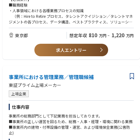
4. チームのドキュメント基準に沿って、設計内容やソリューション、変更
■職務経験
点を明確に文書化する業務。
・人事領域における各種業務プロセスの知識
5. システム変更内容を関係者へ分かりやすく共有し、ユーザーが直感的に
（例：Hire to Retire プロセス、タレントアクイジション／タレントマネ
理解・操作できるマニュアルやガイドを提供する業務。
ジメントの各プロセス、データ構造、ベストプラクティス、ソリューショ
6. Workday の活用度を高めるために、システム改善点を継続的に提案・
ン導入経験 など）
実装し、より効果的な運用を推進する業務。
・HCM システム／プラットフォーム導入に関する知識・経験
810
1,220
東京都
想定年収
万円
~
万円
Core HCM、採用（Recruiting）、タレント＆パフォーマンス、学習（Le
arning）、レポーティング、PRISM、セキュリティ などのいずれかの領域
求人エントリー
において、設計セッションの実施、設定（Configuration）、テスト、課題
解決のリード をご経験されている方。
・アプリケーション運用・保守の経験
本番稼働後の継続的なアプリケーション管理、HRIS オペレーションサ
ポート、Post-Production サポートのご経験。
事業所における管理業務／管理職候補
・ビジネスレベルの英語力（会議・文書でのコミュニケーションに支障が
ないこと）
東証プライム上場メーカー
口頭・書面いずれも対応可能な方。
上場企業
【歓迎条件】
■職務経験
仕事内容
ジュニアコンサルタント：3～5年程度、シニアコンサルタント／マネジャ
事業所の総務部門として下記業務を担当しております。
ークラス：7～10年程度を想定していますが、経験レベルは幅広く歓迎し
■事業所の正しい運営を図るため、総務・人事・経理・環境に関わる業務
ます。
■事業所内の建物・付帯設備の管理・運営、および環境保全業務(公害防
止)
■資格
・Workday HCM の導入および本番稼働後サポートに関する知識・経験