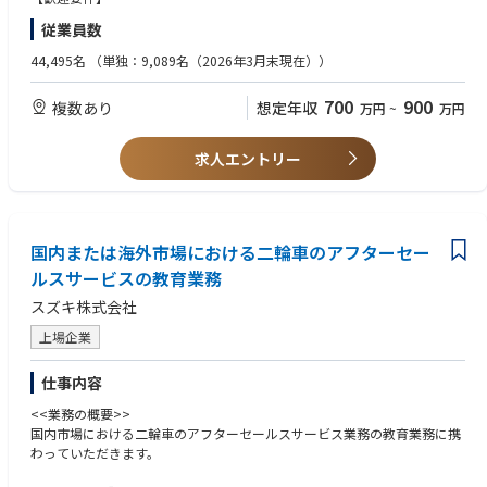
の特定し、再発防止策を作成する
・ 第一種衛生管理者資格 ※ 衛生工学衛生管理者資格があれば尚可
従業員数
【担当製品の特長・魅力・将来性】
④ 労働災害、疾病、欠勤の記録を管理、分析し、懸念事項を特定し、規制
自動車用ランプは、「安全を守る」「意思を伝える」「デザインをつく
当局が必要とする情報を提供する
【求める人物像】
44,495名
（単独：9,089名（2026年3月末現在））
る」製品です。
・ 職場における潜在的な危険を特定し、改善策を立案出来る方
そして今、LEDや制御技術の進化により、
【組織構成】
・ 災害発生時に原因を特定し、再発防止策を図れる方
700
900
複数あり
想定年収
その価値はますます高まり、設計難易度も上がっています。
万円
~
万円
安全健康推進グループには29名が所属（保健師・産業医を除くと20名の組
・ 日々の様々な活動を主導的に実行できる能力 / 多様な対立を解決できる
だからこそ重要なのが、“設計者の力”。本ポジションでは、教育を通じて
織です）
方
その力を引き上げ、
・ 確かな分析スキルと、問題を迅速かつ創造的に解決する能力
求人エントリー
製品の進化を根本から支えていきます。
※ご経験・ご希望に応じて藤沢工場、栃木工場のどちらかをお選びいただ
きます
【仕事の魅力及び職場環境（裁量・責任感・雰囲気など）】
■アイデアを形にできる環境
現場主導で企画を進めやすく、自ら考えた教育施策を実現できるやりが
国内または海外市場における二輪車のアフターセー
いがあります
ルスサービスの教育業務
■育成前提の安心できる立ち上がり
設計経験が浅い方でも、教育プログラムを通じて技術力を高めたうえで
スズキ株式会社
業務に
上場企業
取り組める体制を整えています
■成長を後押しするカルチャー
「学び続ける姿勢」を重視し、自らの成長に前向きな方を組織としてし
仕事内容
っかり支援します
<<業務の概要>>
■フラットで風通しの良いチーム
国内市場における二輪車のアフターセールスサービス業務の教育業務に携
20代後半～30代前半が中心となり、年次や役職にとらわれず意見を発信
わっていただきます。
できる環境です
■“仕事を楽しむ”ことを大切に