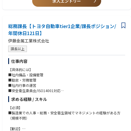
求人エントリー
https://automotive.panasonic.com/
働き方について
https://automotive.panasonic.com/recruit/work-style/
---------------
総務課長【トヨタ自動車tier1企業/課長ポジション/
年間休日121日】
伊藤金属工業株式会社
課長以上
仕事内容
【具体的には】
■社内備品・設備管理
■勤怠・労務管理
■社内行事の運営
■安全衛生委員会/ISO14001対応
■従業員対応
求める経験 / スキル
■業者依頼・対応
【必須】
その他にも幅広い業務におけるマネジメントをお任せします。
■製造業での人事・総務・安全衛生領域でマネジメントの経験がある方
経営層からの依頼・現場の課題に対して施策を考えて行動計画に落とし込
（規模不問）
み、実務者と協力しながミッション実現を目指していただきます。短期的
な課題を場当たり的にこなすのではなく、課題の優先度を見極めて中長期
【歓迎】