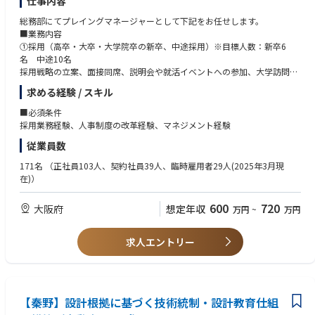
仕事内容
総務部にてプレイングマネージャーとして下記をお任せします。
■業務内容
①採用（高卒・大卒・大学院卒の新卒、中途採用）※目標人数：新卒6
名 中途10名
採用戦略の立案、面接同席、説明会や就活イベントへの参加、大学訪問、
採用部署との連携、採用エージェントの対応
求める経験 / スキル
将来的には、中途入社者の入社時研修、階層別研修、マネジメント研修の
企画もお任せする予定です。
■必須条件
②人事制度改革
採用業務経験、人事制度の改革経験、マネジメント経験
年功序列の制度を成果に応じた評価制度に切り替える予定です。
従業員数
同社にあった評価制度を企画し、関係各所と連携しながら推進。
③総務業務
171名
（正社員103人、契約社員39人、臨時雇用者29人(2025年3月現
総務に関する業務全般
在)）
給与計算、社保などの労務関連業務、社内規程関連業務、株式関連業務、
株主総会、社内行事などの企画、運営 ・営繕関係業務 など。
600
720
大阪府
想定年収
万円
~
万円
求人エントリー
【秦野】設計根拠に基づく技術統制・設計教育仕組