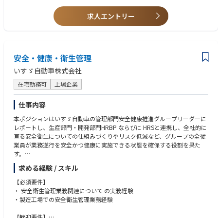
【求める人物像】
【担当する業務（概要）】
■協調性があり明るく前向きな姿勢の方
求人エントリー
自動車用ランプ技術者の育成に向けた教育の企画・推進・運営を担当いた
■主体的に行動ができ、自身の考えを周囲に伝える事ができる方
だきます。
【担当する業務（詳細）】
■新入社員技術者への教育
安全・健康・衛生管理
■作図時間の短縮に向けた業務改善のヒアリング、AI活用の検討・実行
いすゞ自動車株式会社
■設計プロセス全体の最適化（工数削減・標準化の推進）
■グローバル展開（来年度実行予定）を見据えた成果の創出 等
在宅勤務可
上場企業
今後はミドル層やグローバルで活躍する技術者への適用も進めることで、
仕事内容
全社的な品質向上につなげていく方針です。
※なお、最終的にお任せする業務内容については、選考過程を通じて適性
本ポジションはいすゞ自動車の管理部門安全健康推進グループリーダーに
を踏まえ決定していきます。
レポートし、生産部門・開発部門HRBP ならびに HRSと連携し、全社的に
亘る安全衛生についての仕組みづくりやリスク低減など、グループの全従
具体的には：
業員が業務遂行を安全かつ健康に実施できる状態を確保する役割を果た
■技術者教育の計画立案・運営および講義の実施
す。
■若手～既存技術者に対する教育・育成支援
求める経験 / スキル
■AI等の新技術を活用した教育の高度化・効率化・グローバル化の推進
【主な業務内容】
■技術者教育制度の見直し・改善（継続的なアップデート）
① 職場における潜在的な危険、危険な設備・作業方法・労働条件を特定
【必須要件】
■関係部署や外部講師との連携・調整業務
し、その状況を改善するための方法を開発する
・ 安全衛生管理業務関連について の実務経験
■設計現場における課題に対する解決協力
② 従業員の健康と安全に関する外部規制／社内基準の準拠状況について監
・製造工場での安全衛生管理業務経験
■設計課題解決につながる設計支援ツール開発
査を実施する
■設計現場の設計手法の見直し及びプロセス定義
③事故発生時、技術者、経営者、安全衛生規制当局等と連携して事故原因
【歓迎要件】