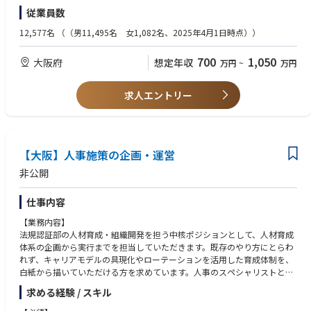
・新入社員の配属先トレーナー向け研修の企画・実施
経験
従業員数
・教育施策に関する課題調査、分析、改善提案
・新人の教育指導および社内各部署や外部業者など様々な関係者との調整
などをご担当いただきます。ご経験や適性に応じて担当領域を決定します
折衝を苦にしないコミュニケーション力
12,577名
（（男11,495名 女1,082名、2025年4月1日時点））
が、教育プログラムの企画・運営だけでなく、教育課題の分析や改善提案
まで主体的に推進いただくことを期待しています。将来的には教育体系全
【歓迎要件（WANT）】
700
1,050
大阪府
想定年収
万円
~
万円
体の企画や組織開発施策の推進にも携わることが可能です。
・教育研修の実務経験
・製造業での人事経験
【仕事のやりがい、魅力】
求人エントリー
年間約250名の新入社員育成に携わり、入社時研修から配属後のフォロー
まで一人ひとりの成長を長期的に支援できる仕事です。教育課題の分析か
ら研修・育成施策の企画、実行まで幅広く担うため、自ら企画した施策の
成果を実感しながら企画力を発揮できます。また、経営層や現場管理職と
連携しながら人材育成を推進し、組織開発や人材戦略にも関わることで、
【大阪】人事施策の企画・運営
教育研修の専門性を高めながらキャリアの幅を広げられる環境です。
非公開
【働き方】
仕事内容
・在宅勤務：業務状況に応じて可能。
・残業時間：目安月30時間程度。
【業務内容】
法規認証部の人材育成・組織開発を担う中核ポジションとして、人材育成
体系の企画から実行までを担当していただきます。既存のやり方にとらわ
れず、キャリアモデルの具現化やローテーションを活用した育成体制を、
白紙から描いていただける方を求めています。人事のスペシャリストとし
ての知見を活かしながら、法規認証業務の特性を理解している現場メンバ
求める経験 / スキル
ーと協力し、部の未来を共につくっていただくポジションです。