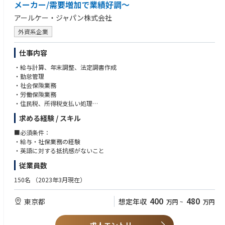
メーカー/需要増加で業績好調～
アールケー・ジャパン株式会社
外資系企業
仕事内容
・給与計算、年末調整、法定調書作成
・勤怠管理
・社会保険業務
・労働保険業務
・住民税、所得税支払い処理
・商標・意匠・特許関係更新確認手続き
求める経験 / スキル
・各種保険手続き（火災保険・自動車保険等）
・健康診断手配
■必須条件：
・会議資料作成
・給与・社保業務の経験
・携帯電話管理
・英語に対する抵抗感がないこと
・郵便物、宅配便対応
従業員数
※給与計算等の処理人数は30名弱分を想定しています
150名
（2023年3月現在）
400
480
東京都
想定年収
万円
~
万円