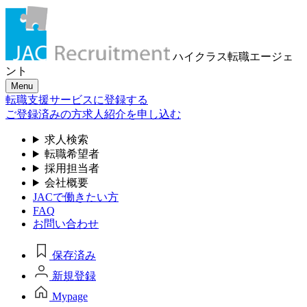
ハイクラス転職
エージェ
ント
Menu
転職支援サービスに登録する
ご登録済みの方
求人紹介を申し込む
求人検索
転職希望者
採用担当者
会社概要
JACで働きたい方
FAQ
お問い合わせ
保存済み
新規登録
Mypage