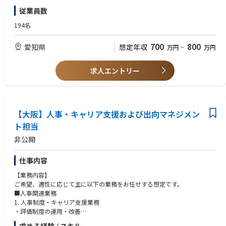
的な計画を立て推進することが求められます。自ら裁量をもち会社全体の
■労務管理（給与計算等）経験3年以上
従業員数
環境改善に貢献できる非常にやりがいのあるポジションです。
■安全衛生業務経験3年以上
■ISO14001マネジメント・監査対応経験3年以上
194名
■採用実務経験3年以上
700
800
愛知県
想定年収
万円
~
万円
求人エントリー
【大阪】人事・キャリア支援および出向マネジメン
ト担当
非公開
仕事内容
【業務内容】
ご希望、適性に応じて主に以下の業務をお任せする想定です。
■人事関連業務
1. 人事制度・キャリア支援業務
・評価制度の運用・改善
・教育マネジメント支援（例：評価者向け研修の企画・実施）