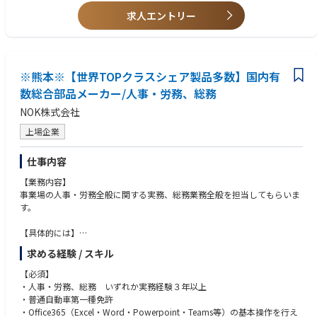
求人エントリー
※熊本※【世界TOPクラスシェア製品多数】国内有
数総合部品メーカー/人事・労務、総務
NOK株式会社
上場企業
仕事内容
【業務内容】
事業場の人事・労務全般に関する実務、総務業務全般を担当してもらいま
す。
【具体的には】
◆人事関係諸制度の運用に関する業務
求める経験 / スキル
◆労使関係・採用・福利厚生等に関する業務
◆子会社の人事労務関連業務の指導・支援業務
【必須】
◆給与・賞与計算業務、社会保険・労働保険手続き
・人事・労務、総務 いずれか実務経験３年以上
◆総務（寮・社宅・社内給食施設の施設管理等）に関する業務
・普通自動車第一種免許
◆社内外各種イベントの企画・運営
・Office365（Excel・Word・Powerpoint・Teams等）の基本操作を行え