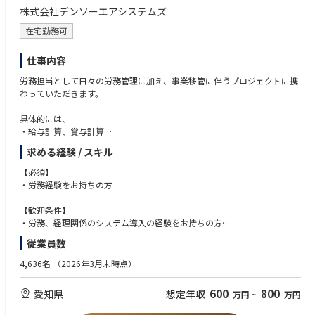
株式会社デンソーエアシステムズ
在宅勤務可
仕事内容
労務担当として日々の労務管理に加え、事業移管に伴うプロジェクトに携
わっていただきます。
具体的には、
・給与計算、賞与計算
・労務関連業務
求める経験 / スキル
・事業移管プロジェクトに参画、立ち上げ、推進
業務割合 通常業務：プロジェクト案件＝7：3
【必須】
・労務経験をお持ちの方
【業務・職場の魅力】
プロジェクト化された案件に参画でき、変革期（事業移管）に携わること
【歓迎条件】
ができます。
・労務、経理関係のシステム導入の経験をお持ちの方
職場はワンフロアに多くの部署があり、フラットな職場で相談しやすい環
・税務調査等に対応できる方
従業員数
境です。
4,636名
（2026年3月末時点）
600
800
愛知県
想定年収
万円
~
万円