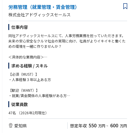
・製造業での人事業務経験
労務管理（就業管理・賃金管理）
・海外赴任・駐在に関する手続き経験
・新卒または中途採用の主担当／準主担当経験
株式会社アドヴィックスセールス
仕事内容
同社アドヴィックスセールスにて、人事労務業務を担っていただきます。
未来の安心安全なクルマ社会の実現に向け、社員がよりイキイキと働くた
めの環境を一緒に作りませんか？
＜具体的な業務内容＞
・月次給与、社会保険業務の総括
求める経験 / スキル
・月次勤怠管理、ワークルールの新規提案・改定等
・その他人事領域における各種の活動推進 など
【必須（MUST）】
※ご経験やご希望に応じて、担当業務を決定させていただきます。
・人事経験３年以上ある方
【歓迎（WANT）】
・就業/賃金関係の人事経験がある方
・人事関連法令の基本的な知識がある方
従業員数
・同規模のメーカーで人事経験がある方
・システムの理解やDXの活用に知見がある方
47名
（2026年2月現在）
550
600
愛知県
想定年収
万円
~
万円