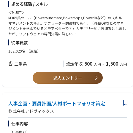
求める経験 / スキル
①人に依存している作業の自動化、DX化に向けたプロジェクトマネジメン
ト
＜MUST＞
・社内関係部署へのヒアリングと属人業務の洗い出し
M365系ツール（PowerAutomate,PowerApps,PowerBIなど）のスキル
・業務フローの可視化と課題整理
マネジメントスキル。サブリーダー的役割でも可。（PMBOKなどのマネ
・施策立案と解決に向けた開発及び実装
ジメントを学んでいるとモアベターです）カテゴリー的に技術系としまし
・セキュリティ・ガバナンス遵守及び品質維持
たが、ソフトウェアの専門知識に詳しい
・試験評価
必要はあまりなく、プロジェクトマネジメントに長けた方ならば事務系の
従業員数
・効果検証と展開
方でも勤まる業務内容です。
・全体スケジュール管理
162,029名
（連結）
＜WANT＞
②部内DX留学生研修立ち上げ（市民開発促進）
Pythonがわかればなお良いです。
500
1,500
三重県
想定年収
万円
~
万円
・研修プログラムの企画・立ち上げ
・育成カリキュラムの構築
・現場実践テーマの伴走支援
求人エントリー
・部内DX SPOサイト運営
・研修効果の可視化・マネジメント層への報告
人事企画・要員計画/人材ポートフォリオ策定
株式会社アドヴィックス
仕事内容
【仕事内容】