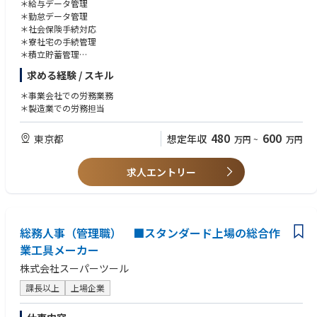
＊給与データ管理
＊勤怠データ管理
＊社会保険手続対応
＊寮社宅の手続管理
＊積立貯蓄管理
＊DCプラン対応など
求める経験 / スキル
＊事業会社での労務業務
＊製造業での労務担当
480
600
東京都
想定年収
万円
~
万円
求人エントリー
総務人事（管理職） ■スタンダード上場の総合作
業工具メーカー
株式会社スーパーツール
課長以上
上場企業