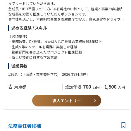
までリードしていただきます。
急成長・IPO準備フェーズにある当社の中核として、組織と事業の非連続
な成長を力強く推進していただくポジションです。
専門性を活かし、不透明な事象を高解像度で捉え、意思決定をドライブす
る役割を担っていただきます。
求める経験 / スキル
会社の未来を左右する重要プロジェクトに、当事者として深く関与するこ
とを期待します。
【必須要件】
・業務改善、DX推進、またはAI活用推進の実務経験3年以上
【具体的な業務内容】
・生成AI等のAIツールを業務に実装した経験
ハイレゾ社内の業務にAIを実装していき、
・複数部門を巻き込んだプロジェクト推進経験
全社の生産性向上とDX推進、オフィスや制度、業務プロセスの整備を通じ
・新しい技術に対する学習意欲
て、急成長を支える組織基盤をつくっていただくことを期待します。
従業員数
現在、DX推進関連で全社横断のプロジェクトが開始しており、それらを推
【歓迎要件】
進いただける方を募集しております。
・IT/業務プロセス関連でのコンサル経験
126名
（（派遣・業務委託含む) 2026年3月現在）
・データセンター、クラウド、インフラ、AI関連事業での業務経験
▼AI・DX推進領域（メイン）
・RPA、業務自動化ツールの導入経験
700
1,500
東京都
想定年収
万円
~
万円
・全社的なAI活用/DX推進の企画/実行（業務プロセスの自動化/効率化）
・急成長環境（スタートアップ、成長企業）におけるDX推進の実務経験
・各部門の業務課題のヒアリング、AIツール導入による解決策の提案
・英語でのビジネスコミュニケーション経験
・生成AI等の社内活用ガイドライン整備、利用促進
求人エントリー
・DX推進の効果測定（KPI設計）、経営会議への報告
【採用したい人物像】
・情シス/各事業部門と連携した導入/運用サポート
・論理的思考力：複雑な事象を構造的に捉え、本質課題を特定した上で、
論理的かつ合理的な意思決定ができる方
▼総務・コーポレートインフラ領域
・実行力（スピード×PDCA）：不確実な環境下でも素早く仮説検証を回
・拠点拡大に対応したオフィス/ワークプレイス戦略の立案/実行（オフィ
法務責任者候補
し、成果創出までやり切れる方
ス、備品、発注等）
・再現性：成果の要因を分解・言語化し、継続的に成果を再現し続けられ