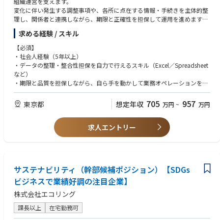
組織運営を支えます。
響を与えるスケールの大きなプロジェクトを推進できます。
変化に伴い発生する調整事項や、各所に点在する情報・手続きを主体的整
・ネイチャーポジティブやサーキュラーエコノミーといった先進的な環境
理し、関係者と連携しながら、期限と正確性を担保して運用を進めます。
分野において、グループ全体の仕組みづくりやルール形成をリードできる
求める経験 / スキル
ことが、この仕事の大きな魅力です。
▼業務例
・複数名体制による手厚いサポートのもと、未経験のテーマにも安心して
・人員数や評価に関するデータの集計・整理
【必須】
挑戦しながら専門性を高めることができます。
・組織変更に伴う調整・情報集約
・社会人経験（5年以上）
・環境戦略という全社横断的な業務を通じて、企画力・調整力・推進力な
・各部門長・役員陣へのレポーティング
・データの整理・整合性担保を自力で行えるスキル（Excel／Spreadsheet
ど、今後のキャリアに活かせる幅広いスキルを身につけることができま
・入社・異動・退職などの人事イベントに伴う調整・情報集約
など）
す。
・人事施策展開におけるルール・ドキュメント整備や進行管理
・期限と品質を担保しながら、自ら手を動かして業務オペレーションを推
・購買や契約などに関わる申請や調整
進した経験
【働き方】
・複数の部門やレイヤーの異なるステークホルダーを巻き込み、論点整理
705
957
東京都
想定年収
万円
~
万円
・在宅勤務：業務状況に応じて可能
と合意形成を行いながら運用を完遂した経験
・出張：月1～2回程度
求人エントリー
サステナビリティ（幹部候補ポジション）【SDGs
ビジネスで業績好調の注目企業】
株式会社エコリング
課長以上
在宅勤務可