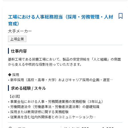
工場における人事総務担当（採用・労務管理・人材
育成）
大手メーカー
上場企業
仕事内容
基幹工場である鈴鹿工場において、製品の安定供給を「人と組織」の側面
から支える中核的な役割を担っていただきます。
◆ 採用
• 新卒採用（高校・高専・大学）およびキャリア採用の企画・運営
• 学校訪問、会社説明会、工場見学、選考対応、内定者フォロー
求める経験 / スキル
• 採用活動を通じた鈴鹿工場の魅力発信および母集団形成への貢献
【必須】
◆派遣社員・契約社員・パートタイマー管理
• 事業会社における人事・労務関連業務の実務経験（3年以上）
• 派遣社員、契約社員、パートタイマーの契約管理、更新管理、受入れ・
• 労働関連法令（労働基準法・労働者派遣法等）の基礎知識
異動・退職に関する実務
• 採用または教育研修に関する実務経験
• 派遣会社等の社外パートナーとの折衝、契約条件・人員状況の確認、必
• 従業員を含む社内外関係者とのコミュニケーション力
要人員確保に向けた調整
• 労働者派遣法等の関連法令を踏まえた適正な運用管理
【歓迎】