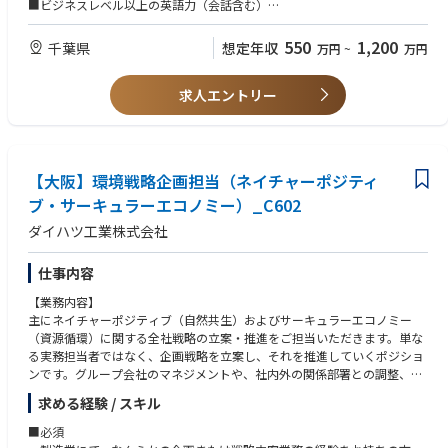
■ビジネスレベル以上の英語力（会話含む）
■BtC事業(サービス業など)での業務経験
■プレイングマネジャー経験
550
1,200
千葉県
想定年収
万円
~
万円
■人事・総務・法務領域における相応の知識または業務関与経験
■コミュニケーション能力が高く、責任感をもって関係者を巻き込んで手
求人エントリー
を動かせる方
■エクセルやITに明るく、各種データ分析が得意な方
【尚可要件】
■中小企業又は外資系企業でのCFO・管理部長或いはそれに近い経験のあ
【大阪】環境戦略企画担当（ネイチャーポジティ
る方
ブ・サーキュラーエコノミー）_C602
■ゴルフ場やホテル等のリゾート施設、会員制のビジネス、会員クラブの
事務局運営経験
ダイハツ工業株式会社
■知名度が上がりつつあるアジア初の事業においてVIP顧客とのコミュニ
ケーションや高級車そのものに関心がある方
仕事内容
【勤務地/通勤について】
【業務内容】
■車通勤必須
主にネイチャーポジティブ（自然共生）およびサーキュラーエコノミー
■クラブ施設近くに転居して車通勤ができる方
（資源循環）に関する全社戦略の立案・推進をご担当いただきます。単な
る実務担当者ではなく、企画戦略を立案し、それを推進していくポジショ
■住宅補助あり
ンです。グループ会社のマネジメントや、社内外の関係部署との調整、業
・月額賃料の 50%（単身は上限 3 万円、家族同伴は 5 万円を支給する
界団体・政府機関との折衝など、幅広いステークホルダーとのコミュニケ
が、5 年目以降補助額が低減し、10 年目には 0%となります。)
求める経験 / スキル
ーションを通じて、環境戦略を実現していく役割を担っていただきます。
■必須
▼但し条件あり
【入社後のキャリアパス】