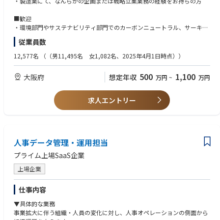
・製造業にて、なんらかの企画または戦略立案業務の経験をお持ちの方
・勤務に伴い、転居を行うこと
まずは管理業務やルーティンワークから入り、広く業務を理解していただ
・千葉県君津市、富津市、鴨川市、鋸南町、南房総市、館山市以外の千葉
きます。その後、徐々に戦略立案や企画業務へとステップアップしていた
■歓迎
県在住者もしくは、千葉県外在住者
だきます。将来的には、管理職候補として、将来的にはグループリーダー
・環境部門やサステナビリティ部門でのカーボンニュートラル、サーキュ
やより上位のマネジメント職を目指していただくことを想定しておりま
ラーエコノミー、ネイチャーポジティブいずれかの業務経験をお持ちの方
※引っ越しを伴う場合は、荷造り費用として最大25万円を支給します。
従業員数
す。当室では、次世代の人材育成を重視しており、バックアップ体制のも
・自動車業界での就業経験をお持ちの方
とで着実にキャリアを積んでいただけます。
・多様なステークホルダーとのコミュニケーション能力をお持ちの方
12,577名
（（男11,495名 女1,082名、2025年4月1日時点））
▼下記にお住まいの方については、通勤での負担が少ないエリアとなりま
具体的には、
す。
・グローバル環境連結事務局：グループ内各社（国内外）および社内各事
・南房総市/館山市
500
1,100
大阪府
想定年収
万円
~
万円
業所の環境事務局との連絡調整
・鋸南町/鴨川市
・全社環境ワーキング：全社の部長クラスが出席する会議の招集・運営、
・富津市/君津市
各テーマに関する室内メンバーとの調整
求人エントリー
・勝浦市/大多喜市
・ネイチャーポジティブ関連業務：全社およびグループ会社のネイチャー
ポジティブ関連の活動のプロモーション、社内各事業所との調整業務、ネ
イチャーポジティブのイベント企画・実施
・環境戦略の立案：仕組みづくりやルールづくりなど、戦略立案業務
・自動車工業会等の業界団体対応：環境関連の対応業務
人事データ管理・運用担当
などを担当いただきます。
プライム上場SaaS企業
※業務の比率は、ご経験や知識に応じて調整いたします。
※各業務は基本的に3名体制で進めており、一人に負荷が集中するような
上場企業
体制ではございません。
仕事内容
【仕事のやりがい、魅力】
・自動車業界の環境戦略の最前線に立ち、カーボンニュートラルや資源循
▼具体的な業務
環など、社会的インパクトの大きいテーマに直接携わることができます。
事業拡大に伴う組織・人員の変化に対し、人事オペレーションの側面から
・社内外の多様なステークホルダーと連携しながら、業界全体や社会に影