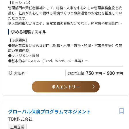
【ミッション】
管理部門の責任者候補として、総務・人事を中心とした管理業務全般を統
括し、社員が安心して働ける環境づくりと事業運営の安定化を推進してい
ただきます。
少人数組織だからこそ、日常業務の管理だけでなく、経営層や現場部門と
連携しながら、組織課題の解決や業務改革をリードしていただくことを期
求める経験 / スキル
待しています。
【必須要件】
【業務内容】
●製造業における管理部門（総務・人事・労務・経理・営業事務等）の幅
管理部門の管理職として、総務・人事を中心とした管理業務全般のマネジ
広い実務経験
メントをお任せします。
●マネジメント経験
●総務・人事・労務業務の統括および運営管理
●基本的なPCスキル（Excel、Word、メール等）
●組織課題や事業環境の変化を踏まえた制度・運用の企画、改善推進
●社内各部門およびグループ会社との調整・連携業務
【歓迎要件】
750
900
大阪府
想定年収
万円
~
万円
●管理部門メンバーのマネジメントおよび育成
●制度構築、業務改革、組織体制整備等を主導した経験
●管理部門における業務フローの整備・標準化・効率化推進
●少人数組織において管理部門全般を統括した経験
●経営層への報告および各種施策の推進支援
求人エントリー
●その他、事業運営を支える管理部門全般の統括業務
※経理業務についてはグループ会社が支援しているため、高度な経理実務
経験は必須ではありません。
グローバル保険プログラムマネジメント
TDK株式会社
上場企業