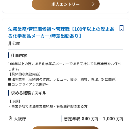
求人エントリー
・未知の領域や前例のない業務にも、主体的に取り組める方
・多様な人とオープンかつ積極的にコミュニケーションを取り、円滑な業
務遂行に貢献できる方
・AIや新しい業務ツールを活用し、業務効率および成果の最大化に取り組
める方
法務業務/管理職候補～管理職【100年以上の歴史あ
る化学薬品メーカー/時差出勤あり】
非公開
仕事内容
100年以上の歴史ある化学薬品メーカーである同社にて法務業務をお任せ
します。
【具体的な業務内容】
■法務業務（契約書の作成、レビュー、交渉、締結、管理、訴訟関連）
■コンプライアンス関連
■社内規定の整備 などをお願いします。
求める経験 / スキル
【必須】
・事業会社での法務業務経験・管理職経験のある方
840
1,000
大阪府
想定年収
万円
~
万円