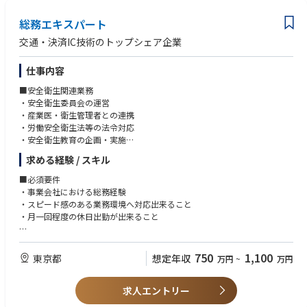
まで。コーポレートガバナンス・コードにて求められる取締役会の実効性
総務エキスパート
評価も含む
・株主総会事務局…関連部署に声掛けした上でのスケジュール立案から事
交通・決済IC技術のトップシェア企業
業報告の作成、想定問答の作成、当日運営から議事録作成、登記申請ま
で。優待に関する業務も担当
仕事内容
・コーポレートガバナンス委員会事務局…不定期開催する同委員会の議案
検討、運営（※実態は取締役会の中で開催）の他、コーポレートガバナン
■安全衛生関連業務
ス・コード対応全般
・安全衛生委員会の運営
・産業医・衛生管理者との連携
●規程管理/稟議事務局/押印業務
・労働安全衛生法等の法令対応
・電子稟議の受付から各種相談の対応まで
・安全衛生教育の企画・実施
・代表取締役印、社印の押印取り纏め（押印準備）
・労働災害発生時の対応・再発防止活動 など
求める経験 / スキル
●紛争対応
■防火・防災業務
■必須要件
・不競法上の「形態模倣」に関する対応（訴訟含む。）
・防災訓練の企画・運営
・事業会社における総務経験
・BCP・災害対策の推進
・スピード感のある業務環境へ対応出来ること
●その他法務全般
・防災備蓄品の管理
・月一回程度の休日出勤が出来ること
・各種法律相談（景表法、知財関連法、個人情報保護法、古物営業法な
・消防設備点検対応 など
ど。）
■歓迎要件
・下請法の遵守環境の維持・構築
■総務業務全般
・安全衛生委員会事務局経験
750
1,100
東京都
想定年収
・法務セミナーの開催（年1回、知財啓蒙、下請法啓蒙が主な内容。）
万円
~
万円
・オフィスファシリティ管理
・オフィス移転やレイアウト変更経験
・備品・固定資産管理
・給与計算、勤怠管理業務の経験
･福利厚生施策
求人エントリー
・データを分析し、傾向や課題を抽出、打ち手に落とし込んだ経験がある
・各種契約・購買管理