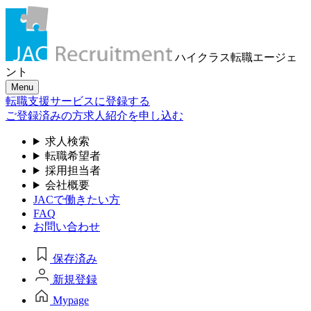
ハイクラス転職
エージェ
ント
Menu
転職支援サービスに登録する
ご登録済みの方
求人紹介を申し込む
求人検索
転職希望者
採用担当者
会社概要
JACで働きたい方
FAQ
お問い合わせ
保存済み
新規登録
Mypage