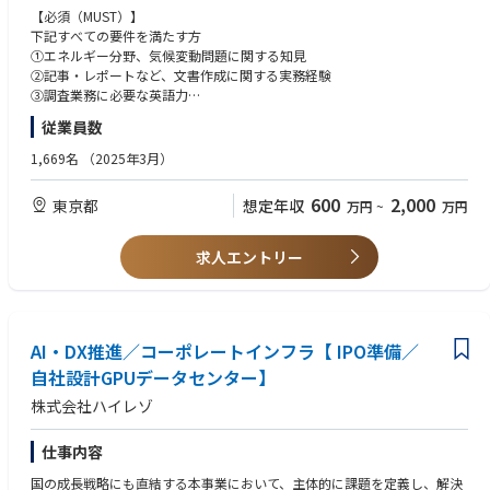
【必須（MUST）】
下記すべての要件を満たす方
①エネルギー分野、気候変動問題に関する知見
②記事・レポートなど、文書作成に関する実務経験
③調査業務に必要な英語力
従業員数
【歓迎（WANT）】
①環境分野での業務経験
1,669名
（2025年3月）
例）研究・調査機関で環境についてのリサーチ業務に従事、環境関連のコ
ンサルタント、環境系NPOでの職務経験、企業のCSRや総務部門で環境負
600
2,000
東京都
想定年収
万円
~
万円
荷の計測経験など
②データ分析に関するスキル
③金融・経済に対する興味・関心
求人エントリー
AI・DX推進／コーポレートインフラ【 IPO準備／
自社設計GPUデータセンター】
株式会社ハイレゾ
仕事内容
国の成長戦略にも直結する本事業において、主体的に課題を定義し、解決