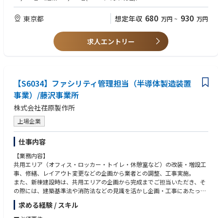
なお、年に数回程度は日帰りまたは1泊2日ほどの出張が発生予定です。
・小規模プロジェクトまたは工程リード経験
・プロジェクトマネジメント知識（PMBOK等）
680
930
東京都
想定年収
万円
~
万円
① ワークプレイス／CREプロジェクトの実行
以下のプロジェクトを主な対象とし、計画に基づくプロジェクト実行およ
【求める人物像・ソフトスキル】
びデリバリーを担当
・自ら課題を整理し、解決に向けて主体的に行動できる方
求人エントリー
・オフィス新設・改修・移転プロジェクト
・関係者を巻き込みながら物事を前に進められる方
・ワークプレイス環境改善（レイアウト変更、設備更新 等）
・責任範囲を持ち、最後までやり切る実行力のある方
・拠点再編・機能移転に伴う個別プロジェクト
② QCD（品質・コスト・スケジュール）管理（※担当級はその補佐）
【S6034】ファシリティ管理担当（半導体製造装置
・プロジェクト計画に基づく進捗管理
事業）/藤沢事業所
・プロジェクト予実管理、購買・契約対応
株式会社荏原製作所
・品質・コスト・スケジュールのモニタリングと是正対応
・リスク・課題の抽出および上位者へのエスカレーション
上場企業
③ 関係者・外部パートナー対応
仕事内容
・設計会社、施工会社、PM会社等のコントラクターとの調整・管理
・CRE統括部内他グループ（CRPS・CRG）や事業部門、総務等との連
【業務内容】
携・調整
共用エリア（オフィス・ロッカー・トイレ・休憩室など）の改装・増設工
・プロジェクト関係者との合意形成
事、修繕、レイアウト変更などの企画から業者との調整、工事実施。
また、新棟建設時は、共用エリアの企画から完成までご担当いただき、そ
④ プロジェクト完了・引き渡し
の際には、建築基準法や消防法などの見識を活かし企画・工事にあたって
・プロジェクト完了後の運営主体への引き渡し
いただきたい。
・プロジェクトを通じた課題・改善点の整理および共有
求める経験 / スキル
総務業務全般として社員からの要望を検討し改善を進めていただく。