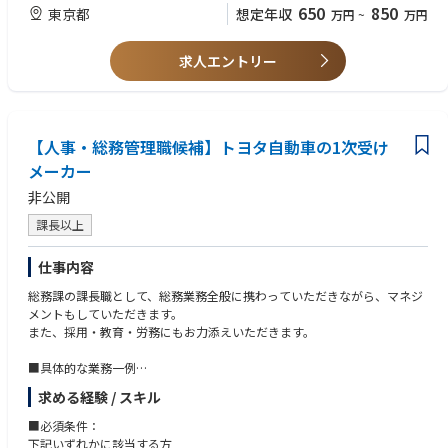
650
850
東京都
想定年収
万円
~
万円
求人エントリー
【人事・総務管理職候補】トヨタ自動車の1次受け
メーカー
非公開
課長以上
仕事内容
総務課の課長職として、総務業務全般に携わっていただきながら、マネジ
メントもしていただきます。
また、採用・教育・労務にもお力添えいただきます。
■具体的な業務一例
・総務業務全般
求める経験 / スキル
・各種イベントの調整
・人事制度（評価制度・働き方制度等）の見直し
■必須条件：
・採用（新卒・中途）業務
下記いずれかに該当する方