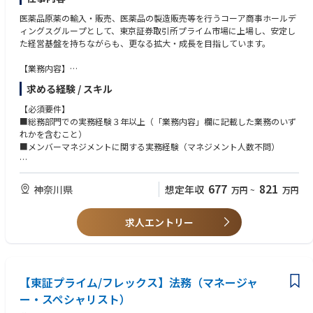
医薬品原薬の輸入・販売、医薬品の製造販売等を行うコーア商事ホールデ
ィングスグループとして、東京証券取引所プライム市場に上場し、安定し
た経営基盤を持ちながらも、更なる拡大・成長を目指しています。
【業務内容】
これまでのご経験を活かし、プレーイングマネージャーとして実務を牽引
求める経験 / スキル
いただくことを期待しています。ゆくゆくは、総務課全体の業務進行管理
や、課員の指導・育成を通じた組織力強化をお任せします。
【必須要件】
■総務部門での実務経験３年以上（「業務内容」欄に記載した業務のいず
れかを含むこと）
■機関運営・株式関連
■メンバーマネジメントに関する実務経験（マネジメント人数不問）
株主総会や取締役会など各種重要会議体の運営、及び従業員持株会を含む
株式実務全般など
【歓迎要件】
■規程・文書・印章管理
■上場会社における総務部門での実務経験
677
821
神奈川県
想定年収
万円
~
万円
社内規程の整備・改廃、社内稟議・文書の管理、代表者印等の管理・押印
■株主総会、取締役会をはじめとする重要会議体の運営経験
業務など
■大規模なファシリティマネジメント（移転、増床、レイアウト変更等）
■損害保険関連
求人エントリー
の経験
各種損害保険の管理・更新・契約、保険会社とのやり取りなど
■リスクマネジメント業務に関する経験
■リスクマネジメント関連
リスク管理委員会の運営をはじめとするグループ全体のリスクマネジメン
ト体制の運営・推進、安否確認システムの管理
【東証プライム/フレックス】法務（マネージャ
■ファシリティ、備品管理
全社の固定資産管理、オフィス環境の整備、設備保全・修繕、什器の更新
ー・スペシャリスト）
など