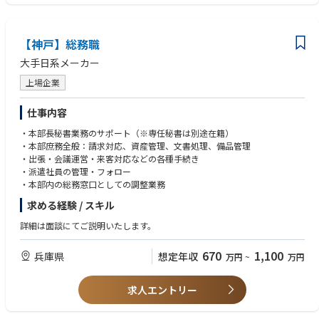
・社内行事の企画・運営
■求める人物像
・各種社内規程管理
・ 強い意欲と推進力を持ち、変化に柔軟に対応しながら、他者と協力して
・受付・郵便・代表電話対応（運用管理含む）
新しい価値を創造できる方
【神戸】総務職
・ベンダーおよび外部委託先管理
・その他コーポレート業務全般 など
大手日系メーカー
上場企業
仕事内容
・本部長秘書業務のサポート（※専任秘書は別途在籍）
・本部庶務全般：請求対応、資産管理、文書処理、備品管理
・出張・会議運営・来客対応などの各種手続き
・派遣社員の管理・フォロー
・本部内の総務窓口としての調整業務
求める経験 / スキル
詳細は面談にてご説明いたします。
670
1,100
兵庫県
想定年収
万円
~
万円
求人エントリー