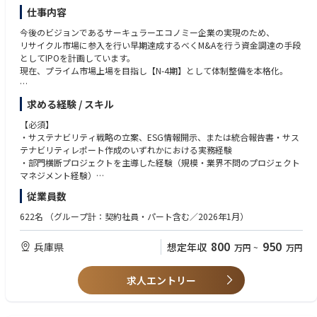
仕事内容
今後のビジョンであるサーキュラーエコノミー企業の実現のため、
リサイクル市場に参入を行い早期達成するべくM&Aを行う資金調達の手段
としてIPOを計画しています。
現在、プライム市場上場を目指し【N-4期】として体制整備を本格化。
■仕事内容
求める経験 / スキル
米国に拠点を置く非営利団体B Labが認定する国際認証「B Corp™（B Cor
poration）認証」を日本で7社目に取得。
【必須】
国際水準のガバナンス・非財務情報開示・環境経営の高度化を加速させて
・サステナビリティ戦略の立案、ESG情報開示、または統合報告書・サス
います。
テナビリティレポート作成のいずれかにおける実務経験
その中核を担うポジションとして、
・部門横断プロジェクトを主導した経験（規模・業界不問のプロジェクト
B Corp™を中心とした国際認証対応やESGデータの取りまとめ、海外拠点
マネジメント経験）
とのプロジェクト推進など、幅広い業務をお任せします。
・海外を含む出張に対応できる方（海外は年1～2回：1回あたり1週間程
従業員数
度）
＜サステナビリティ戦略・経営基盤の構築＞
622名
（グループ計：契約社員・パート含む／2026年1月）
・国際認証制度（例：B Corp™など）に係る運用、更新対応
【歓迎】
・認証維持に向けた改善計画の立案～社内教育の推進
・ビジネス会話程度の英会話スキル
800
950
兵庫県
想定年収
万円
~
万円
・海外ボランティア研修、その他サステナ施策の企画～運営
・関西圏在住(姫路本社に月に複数回出社できる方）
・産学官連携に係る取り組みの企画～運営・ サステナビリティ戦略の立
・国際認証制度（B Corp™等）や監査・評価制度の知識
案・推進、
・サステナビリティコミッティ等、委員会・会議体の運営経験
求人エントリー
経営戦略として 機能させるための基盤構築
・経営層に対する報告・提案（レポーティング／プレゼンテーション）の
・ マテリアリティ（重要課題）の特定・分析・見直し
実務経験
・ GHG排出量算定体制（Scope1・2・3等）の構築・運用
・ISSB/SSBJ等のグローバル情報開示基準への理解