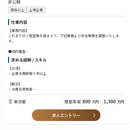
非公開
■情報開示関連業務
適時開示情報等（決定事実・発生事実等）の証券取引所（TDnet等）や自
課長以上
上場企業
社ホームページへの情報開示手続きなど
■ITシステム管理
仕事内容
社内ITシステムや情報セキュリティの管理など
■その他
【業務内容】
庶務業務全般、反社チェック対応、商業登記対応、自部門の予算作成・管
これまでのご経歴等を踏まえて、下記業務より担当業務を調整いたしま
理など
す。
●契約審査
・定期建物賃貸借契約・NDA・各種業務委託契約・ライセンス契約・シス
求める経験 / スキル
テム開発関連契約など契約全般
・M&A関連では、外部の法律事務所を起用するため、ゼロベースのドラフ
【必須】
トは不要
・企業法務経験５年以上
・商品の製造から購入までを想定した「商品取引基本契約書」の下請法に
基づく雛形管理
【歓迎】
・英文契約は、1~2割程度。
・法曹有資格者
・マネジメント経験
●知財関連業務
800
1,300
東京都
想定年収
万円
~
万円
・商品関連のネーミングの商標簡易調査から顧問弁理士への出願に係る相
※ご入社後、これまでのご経歴等を踏まえて担当業務を調整いたしますの
談・依頼まで
で、「仕事内容」に記載の業務全てのご経験は求めません。
・商品のデザインの法的リスクの検討（不競法上の「形態模倣」の該否）
求人エントリー
※●契約審査のご経験と●商事法務のご経験は重視しています。
●商事法務
・取締役会事務局…議題収集、資料確認（PDF化）から運営、議事録作成