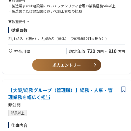
▼必須要件
【ポジションのアピールポイント】
※変更の範囲：会社の定める業務
・製造業または建設業においてファシリティ管理の業務経験5年以上
・NECグループの働き方や拠点戦略に直接影響する実践的かつ社会的意義
・製造業または建設業において施工管理の経験
の大きいプロジェクトに
【募集部門】
関わることが出来ます。
精密・電子カンパニー 人財統括部 共創推進部 共創推進部
▼歓迎要件
・不動産・建設・ワークプレイス・IT・ファイナンスが交差する複合領域
建築施工管理2級以上
（不動産/建設、
従業員数
【募集背景】
ワークプレイス、IT/AV）のプロジェクトマネジメント経験を積むことが
現任者の退任に伴い、共用エリア（オフィス・ロッカー・トイレ・休憩室
▼求める人物像
21,148名
（連結）、5,489名（単体）（2025年12月末現在））
できます
など）の改装工事や新規で立ち上げる際の企画から業者との調整、工事実
安全意識が高く、周囲とのコミュニケーションも円滑にとれる人物
・計画されたプロジェクトを「最後までやり切る」経験を通じ、プロジェ
施までお任せしたい。
クトデリバリーの
720
910
神奈川県
想定年収
万円
~
万円
▼使用アプリケーション・資格
実行力を体系的に高めることが可能です。
【キャリアステップイメージ】
工事を中心に総務関連業務の中心を担い、後輩を指導しながらリーダー・
※使用経験は必須ではありません
求人エントリー
想定キャリアパス
管理職を目指していただきたい。
〔主任級〕
転居を伴う異動・赴任の可能性は現時点ではございません。
▼学歴
・Project Deliveryチームにおけるシニアメンバー／プロフェッショナル
出張は可能性あり（熊本・海外拠点）。
高専卒以上
・プロジェクトマネジメント力を活かしたPMO・企画系ポジション
・CRE領域の専門人材としての長期的キャリア形成
【当部門の役割・業務概要・魅力】
【大阪/総務グループ（管理職）】総務・人事・管
▼語学 ※TOEICスコアに限定せず、同等の語学力があれば歓迎します。
共創推進部では、総務・広報などの業務を通じて社員がイキイキと働き、
TOEIC500点以上を歓迎
理業務を幅広く担当
【職場環境】
高いパフォーマンスを発揮できる環境創りに努めています。
業務での英語使用…メール【まれにある】／資料・文書読解【まれにあ
リモートワーク：週半分以上可能
非公開
広報系の活動としては、外部の取材対応などはもちろんのこと、社内向け
る】／電話会議・商談【殆どない】／駐在【全くない】
週2日（原則火・金）はチーム全員の出社日が決まっていますが、プロジ
の活動にも力を入れています。経営層からの発信を社員に届けたり、社員
ェクトや業務に合わせて適時出社をしています。
部長以上
の声を経営に届けたり、さらにはグローバルで一体感を生み出すための企
画も行っています。荏原で働く従業員がエンゲージメント高く誇りを持っ
仕事内容
て働ける会社となるよう活動しています。