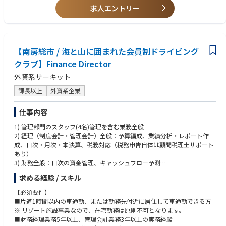
求人エントリー
【南房総市 / 海と山に囲まれた会員制ドライビング
クラブ】Finance Director
外資系サーキット
課長以上
外資系企業
仕事内容
1) 管理部門のスタッフ(4名)管理を含む業務全般
2) 経理（制度会計・管理会計）全般：予算編成、業績分析・レポート作
成、日次・月次・本決算、税務対応（税務申告自体は顧問税理士サポート
あり）
3) 財務全般：日次の資金管理、キャッシュフロー予測
4) 各種契約管理、官公庁対応など総務法務管理、人事労務の管理
求める経験 / スキル
5) クラブ会員組織の事務局運営管理
6) 上記にかかるIT等の更なる活用を通じた業務効率化の企画・実行
【必須要件】
7) その他、CEO・CFOなどマネジメントのサポート、特命事項
■片道1時間以内の車通勤、または勤務先付近に居住して車通勤できる方
※近い将来的に、CFOへ昇格可能性があるポジションとなります。
※ リゾート施設事業なので、在宅勤務は原則不可となります。
■財務経理業務5年以上、管理会計業務3年以上の実務経験