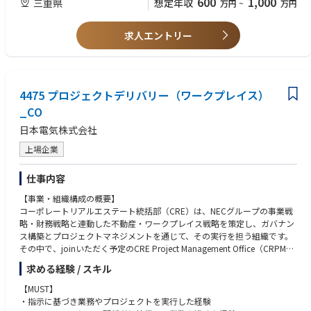
600
1,000
三重県
想定年収
万円
~
万円
• 製造業（工場）における人事・労務業務の経験
◆教育研修
• 安全衛生、健康管理、福利厚生に関する業務経験
• 新入社員教育、階層別研修、工場内教育等の企画・運営支援
求人エントリー
• Excel、BIツール等を活用したデータ集計・分析スキル
• 工場教育体系の整備、教育計画の進捗管理、受講状況の確認
• 各部門と連携した人材育成課題の把握と改善提案
◆労務管理
4475 プロジェクトデリバリー（ワークプレイス）
• 勤怠管理、労働時間管理、36協定運用を含む労務管理
• 労使協議、安全衛生委員会、労働基準監督署等への対応支援
_CO
• 工場の安定操業に向けた労務リスクの把握と未然防止
日本電気株式会社
◆福利厚生・健康管理
上場企業
• 社員食堂、社内ジム等の福利厚生制度の運営管理
• 産業医・保健師と連携した健康管理、健康経営施策の推進
仕事内容
• 従業員が安心して働ける職場環境づくり
【事業・組織構成の概要】
コーポレートリアルエステート統括部（CRE）は、NECグループの事業戦
略・財務戦略と連動した不動産・ワークプレイス戦略を策定し、ガバナン
ス構築とプロジェクトマネジメントを通じて、その実行を担う組織です。
その中で、joinいただく予定のCRE Project Management Office（CRPM）
グループは、オフィス新設・改修・移転、拠点再編、ワークプレイス環境
求める経験 / スキル
改善などのCRE関連プロジェクトを横断的に管理・実行するプロジェクト
マネジメント組織であり、PMO機能およびProject Delivery機能を担ってお
【MUST】
ります。
・指示に基づき業務やプロジェクトを実行した経験