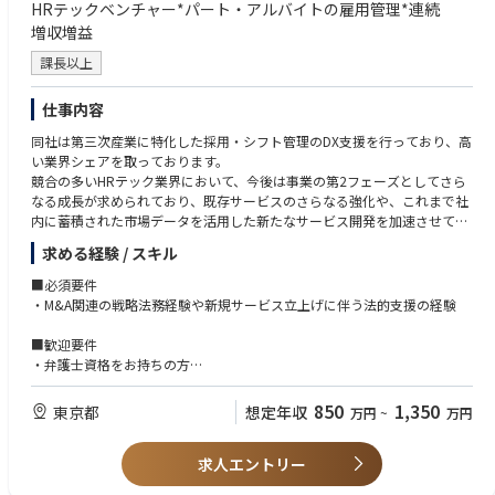
HRテックベンチャー*パート・アルバイトの雇用管理*連続
・契約書管理、社内文書/ナレッジ基盤の整備
る方
増収増益
・社内規程の整備/更新、コンプライアンス/BCP（事業継続計画）対応
・対人知性：社内外の関係者と信頼関係を構築し、周囲を巻き込みながら
・IPO準備に向けた総務関連の管理体制/内部統制の整備
物事を前進させられる方
課長以上
・社内イベントの企画/運営（懇親会、研修等）を通じた組織基盤づくり
仕事内容
【その他】
・公式HP：https://highreso.jp/
同社は第三次産業に特化した採用・シフト管理のDX支援を行っており、高
・採用サイト：https://highreso.jp/recruit
い業界シェアを取っております。
・特集記事：https://www.bizreach.jp/job-feed/public-advertising/x4r7k
競合の多いHRテック業界において、今後は事業の第2フェーズとしてさら
d2/
なる成長が求められており、既存サービスのさらなる強化や、これまで社
https://www.bizreach.jp/job-feed/public-advertising/frxa7
内に蓄積された市場データを活用した新たなサービス開発を加速させてい
2o/
きます。
求める経験 / スキル
現状は社内にコーポレート法務の組織がないため、実質立上げの第一人者
■必須要件
として携わっていただく想定です。現場部門での個別の法務対応や外部専
・M&A関連の戦略法務経験や新規サービス立上げに伴う法的支援の経験
門機関にアウトソースしている業務もあるため、内製化の検討含めお任せ
いたします。
■歓迎要件
・弁護士資格をお持ちの方
・IT業界出身者
・ガバナンスや内部統制・監査に関する知見
850
1,350
東京都
想定年収
万円
~
万円
求人エントリー