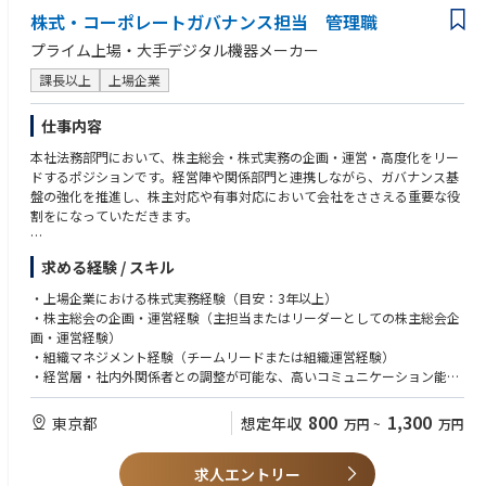
株式・コーポレートガバナンス担当 管理職
プライム上場・大手デジタル機器メーカー
課長以上
上場企業
仕事内容
本社法務部門において、株主総会・株式実務の企画・運営・高度化をリー
ドするポジションです。経営陣や関係部門と連携しながら、ガバナンス基
盤の強化を推進し、株主対応や有事対応において会社をささえる重要な役
割をになっていただきます。
・株主総会の全体統括（当日・リハーサルの企画、シナリオ策定、招集通
求める経験 / スキル
知作成管理、想定問答、当日運営、バーチャル総会、予算）
・株式実務全般（株主名簿管理、株主対応、取引先持ち株会事務局、証券
・上場企業における株式実務経験（目安：3年以上）
代行との折衝、配当実務、大量買付モニタリング）
・株主総会の企画・運営経験（主担当またはリーダーとしての株主総会企
・アクティビスト・機関投資家対応（株主構成分析、機関投資家の議決権
画・運営経験）
行使動向分析等）
・組織マネジメント経験（チームリードまたは組織運営経験）
・社用印章管理、社内規程（社用印章管理規程、株式関連規程等）の整
・経営層・社内外関係者との調整が可能な、高いコミュニケーション能力
備・改訂
・文書作成能力（社内提案資料、法定開示資料等）
・稟議システムの管理・運営
800
1,300
東京都
想定年収
万円
~
万円
・チームマネジメント（5名～6名規模。業務改善、人材育成、DX推進等
を通じて組織力をリード）
求人エントリー