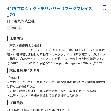
・ サステナビリティレポート・統合報告書の企画・ディレクション
・マテリアリティ分析、GHG排出量算定（Scope1・2・3等）に関する知
・ ISSB/SSBJ等グローバルな情報開示動向の継続把握と、情報開示戦略の
4475 プロジェクトデリバリー（ワークプレイス）
識、実務経験
策定・実行
_CO
・ ESG情報開示、ガバナンス体制の構築
日本電気株式会社
＜組織運営・部門横断プロジェクト推進＞
上場企業
・ サステナビリティコミッティの運営（事務局）
・ 部門横断プロジェクトの推進
仕事内容
・ 経営層向けレポーティングの設計・実行
【事業・組織構成の概要】
＜対外コミュニケーション＞
コーポレートリアルエステート統括部（CRE）は、NECグループの事業戦
・ ブランドコミュニケーション（サステナビリティに関する対外発信・広
略・財務戦略と連動した不動産・ワークプレイス戦略を策定し、ガバナン
報連携）
ス構築とプロジェクトマネジメントを通じて、その実行を担う組織です。
その中で、joinいただく予定のCRE Project Management Office（CRPM）
グループは、オフィス新設・改修・移転、拠点再編、ワークプレイス環境
求める経験 / スキル
改善などのCRE関連プロジェクトを横断的に管理・実行するプロジェクト
マネジメント組織であり、PMO機能およびProject Delivery機能を担ってお
【MUST】
ります。
・プロジェクトまたは業務において、担当領域の進行管理・調整を主体的
に担った経験3年以上
【職務内容】
・進捗・課題を整理し、関係者と調整しながら業務を完遂した経験
本ポジションは、上位者の方針のもと、担当プロジェクトについて実行計
・品質・コスト・納期を意識して業務を推進した経験
画の具体化・調整を主導し、進捗・課題管理を通じてデリバリーマネージ
従業員数
ャーを補佐しながら成果創出に責任を持つ実行中核メンバーとしての役割
【WANT】
を担っていただきます。具体的には下記のとおりです。
・外部ベンダーや委託先の管理・調整経験
21,934名
（連結101,800名(2026年3月末現在)）