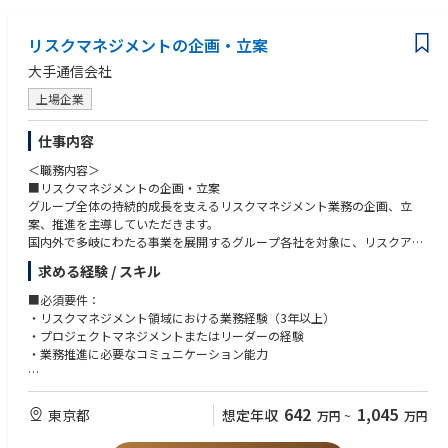
リスクマネジメントの企画・立案
大手通信会社
上場企業
仕事内容
＜職務内容＞
■リスクマネジメントの企画・立案
グループ全体の持続的成長を支えるリスクマネジメント業務の企画、立
案、推進を主導していただきます。
国内外で多岐にわたる事業を展開するグループ各社を対象に、リスクアセ
スメントの企画、実行、収集データに基づくリスク分析、インシデント対
求める経験 / スキル
応、経営層へのレポーティングを行っていただきます。
また、地政学リスクや外部脅威などマクロ環境の変化を迅速に捉え社内に
■必須要件：
展開し、全社的なリスク対応力の強化を推進していただきます。
・リスクマネジメント領域における業務経験（3年以上）
これらの業務を通じて、幅広い部門や会社、さまざまな階層の関係者と連
・プロジェクトマネジメントまたはリーダーの経験
携しながら、経営基盤の強化に直接貢献できるポジションです。
・業務推進に必要なコミュニケーション能力
■歓迎条件：
・簿記などの財務、会計に関する資格または実務経験
642
1,045
東京都
想定年収
万円
~
万円
■求める人物像：