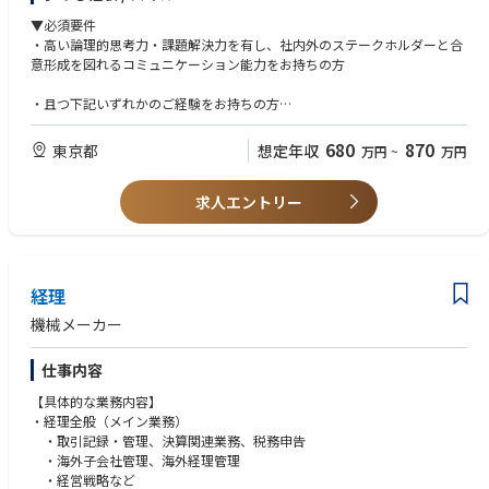
・プロジェクト関係者との合意形成
▼必須要件
④ プロジェクト完了・引き渡し
・高い論理的思考力・課題解決力を有し、社内外のステークホルダーと合
・プロジェクト完了後の運営主体への引き渡し
意形成を図れるコミュニケーション能力をお持ちの方
・プロジェクトを通じた課題・改善点の整理および共有
・且つ下記いずれかのご経験をお持ちの方
【ポジションのアピールポイント】
・経営企画／事業企画、または経営コンサルティングのご経験
・NECグループの働き方や拠点戦略に直接影響する実践的かつ社会的意義
└全社戦略・事業戦略の策定や実行支援のご経験（特に戦略策定フェー
680
870
東京都
想定年収
万円
~
万円
の大きいプロジェクトに
ズ）
関わることが出来ます。
・GRC（ガバナンス、リスク、コンプライアンス）領域：グループガバナ
・不動産・建設・ワークプレイス・IT・ファイナンスが交差する複合領域
求人エントリー
ンス、内部統制、内部監査、株主総会運営、法務などの実務経験
（不動産/建設、
ワークプレイス、IT/AV）のプロジェクトマネジメント経験を積むことが
▼歓迎要件
できます
1)MBA保有、各種資格（簿記、公認会計士、証券アナリスト等）保有、製
・計画されたプロジェクトを「最後までやり切る」経験を通じ、プロジェ
造業経験、中期経営計画や長期計画の策定経験
経理
クトデリバリーの
2)MBA保有、各種資格（簿記、公認会計士、公認内部監査人、公認情報シ
実行力を体系的に高めることが可能です。
ステム監査人）保有、製造業経験、内部監査に関する各種ご経験
機械メーカー
3)大規模な社内調整や複数部門・関係会社を巻き込む業務を主導した経験
想定キャリアパス
仕事内容
▼求める人物像
【職場環境】
非定型かつ自ら論点を定めて進める業務が多い環境であることから、自ら
【具体的な業務内容】
リモートワーク：週半分以上可能
論点を定めプロアクティブに行動できる人材を求めます
・経理全般（メイン業務）
週2日（原則火・金）はチーム全員の出社日が決まっていますが、プロジ
・取引記録・管理、決算関連業務、税務申告
ェクトや業務に合わせて適時出社をしています。
・海外子会社管理、海外経理管理
・経営戦略など