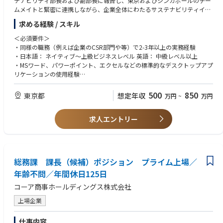
テナビリティ部長および副部長に報告し、東京およびシンガポールのチー
ムメイトと緊密に連携しながら、企業全体にわたるサステナビリティイニ
シアチブの計画と実施を担当します。業務範囲は、地域のサステナビリテ
求める経験 / スキル
ィ・グループの運営や寄付活動を含むグローバルな社内の取り組みを担当
し、チームのサポート業務も担っていただきます。
＜必須要件＞
・同様の職務（例えば企業のCSR部門や等）で2-3年以上の実務経験
■主な役割
・日本語： ネイティブ～上級ビジネスレベル 英語： 中級レベル以上
サステナビリティ・グループ（当社ERG：エンプロイ・リソース・グルー
・MSワード、パワーポイント、エクセルなどの標準的なデスクトップアプ
プ）の運営ならびにグループの活動・イベントの企画と実施
リケーションの使用経験
寄付活動関連の企画・事務
マーケティング部や広報部との連携（サステナビリティＨＰやＳＮＳ更
＜あると望ましい経験、スキル＞
500
850
東京都
想定年収
万円
~
万円
新）
・ESGやコーポレート・サステナビリティ・CSR分野に精通している
外部とのスポンサーシップやパートナーシップの企画と対応
・国内外の社内関係者や社外関係者と積極的に関わる能力
部署内事務のサポート
求人エントリー
・資料作成、社内広報、内外イベントの調整など、文章および口頭での高
会議体事務局
いコミュニケーションスキル
支払い管理
・高いプロジェクト管理能力
通訳・翻訳・イベントサポート手配
・投資におけるESGに関する知識
ミーティング調整
・シェアポイントやHTMLなどのウェブサイト言語の使用経験
総務課 課長（候補）ポジション プライム上場／
契約書管理等
各管理部門への定期報告等
年齢不問／年間休日125日
コーア商事ホールディングス株式会社
上場企業
仕事内容