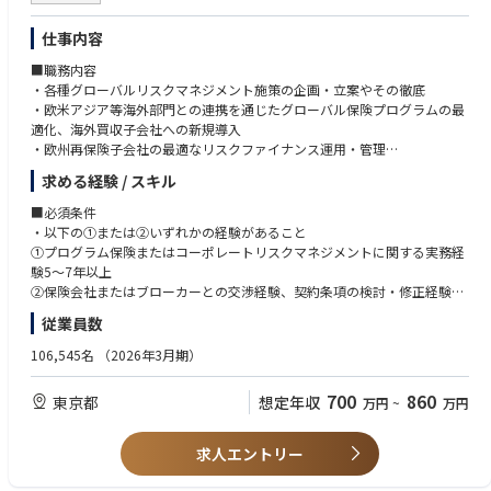
仕事内容
■職務内容
・各種グローバルリスクマネジメント施策の企画・立案やその徹底
・欧米アジア等海外部門との連携を通じたグローバル保険プログラムの最
適化、海外買収子会社への新規導入
・欧州再保険子会社の最適なリスクファイナンス運用・管理
・国内外グループ会社に対するリスクマネジメント活動（指導・支援・監
求める経験 / スキル
督・モニタリング）
・リスクマネジメント規程類の策定・改訂
■必須条件
・リスクマネジメント人材の育成および研修の実施
・以下の①または②いずれかの経験があること
*ご入社後は、グローバル保険プログラムの運用業務をお任せし、将来的
①プログラム保険またはコーポレートリスクマネジメントに関する実務経
には海外出張を含め、各種グローバルリスクマネジメント施策の企画・立
験5～7年以上
案等幅広い業務をお任せします。
②保険会社またはブローカーとの交渉経験、契約条項の検討・修正経験5
～7年以上
従業員数
■組織ミッション
・海外拠点との業務調整やリモート会議運営の実務経験（目安TOEIC700
当部は、当社グループ全世界のグローバル保険プログラムを一元管理して
以上または英語を用いたやり取りの実績があること）
106,545名
（2026年3月期）
います。グローバルなリスクマネジメントを通じ、将来のリスクを低減
・英語力：目安TOEIC700以上または英語を用いたやり取りの実績がある
し、トータルコストオブリスクを最小化することで、企業価値最大化に貢
こと，海外拠点との保険業務のやり取り、本社内外国人社員とのコミュニ
700
860
東京都
想定年収
万円
~
万円
献しています。
ケーション等で使用
■当業務の魅力点・応募者へのメッセージ
求人エントリー
当部は、総務本部の中核業務の一つとして、国内はもちろん、海外グルー
プ会社に対しても影響力を持ち、グローバルな視点で全社リスクをマネジ