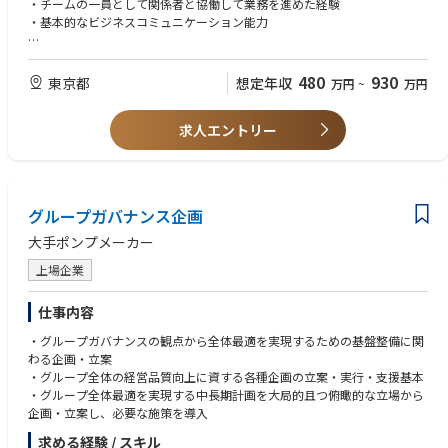
・チームの一員として関係者と協働して業務を進めた経験
【職務内容】
・基本的なビジネスコミュニケーション能力
本ポジションは、上位者の方針のもと、担当プロジェクトについて実行計
画の具体化・調整を主導し、進捗・課題管理を通じてデリバリーマネージ
【WANT】
ャーを補佐しながら成果創出に責任を持つ実行中核メンバーとしての役割
・ワークプレイス・建設・総務などの領域に関心・経験
480
930
東京都
想定年収
万円
~
万円
を担っていただきます。具体的には下記のとおりです。
・プロジェクト業務に関わった経験
なお、年に数回程度は日帰りまたは1泊2日ほどの出張が発生予定です。
・Excel、PowerPoint 等を用いた資料作成スキル
求人エントリー
① ワークプレイス／CREプロジェクトの実行
【求める人物像・ソフトスキル】
以下のプロジェクトを主な対象とし、計画に基づくプロジェクト実行およ
・指示を理解し、着実に業務を遂行できる方
びデリバリーを担当
・周囲と協力しながら業務を進められる方
・オフィス新設・改修・移転プロジェクト
・学習意欲が高く、成長志向のある方
グループガバナンス企画
・ワークプレイス環境改善（レイアウト変更、設備更新 等）
・拠点再編・機能移転に伴う個別プロジェクト
大手ポンプメーカー
② QCD（品質・コスト・スケジュール）管理（※担当級はその補佐）
上場企業
・プロジェクト計画に基づく進捗管理
・プロジェクト予実管理、購買・契約対応
仕事内容
・品質・コスト・スケジュールのモニタリングと是正対応
・グループガバナンスの観点から全体最適を実現するための基盤整備に関
・リスク・課題の抽出および上位者へのエスカレーション
わる企画・立案
・グループ全体の経営品質向上に資する各種企画の立案・実行・支援基本
③ 関係者・外部パートナー対応
・グループ全体最適を実現する中長期計画を大局的且つ俯瞰的な立場から
・設計会社、施工会社、PM会社等のコントラクターとの調整・管理
企画・立案し、必要な施策を導入
・CRE統括部内他グループ（CRPS・CRG）や事業部門、総務等との連
携・調整
求める経験 / スキル