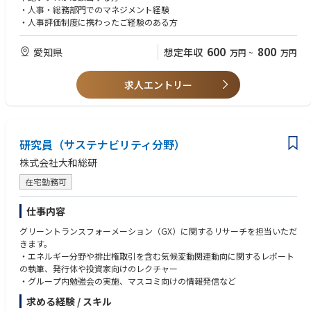
・労務（給与・社保等）
・人事・総務部門でのマネジメント経験
・教育
・人事評価制度に携わったご経験のある方
（総務課の中に人事の機能も集約されています）
600
800
愛知県
想定年収
万円
~
万円
求人エントリー
研究員（サステナビリティ分野）
株式会社大和総研
在宅勤務可
仕事内容
グリーントランスフォーメーション（GX）に関するリサーチを担当いただ
きます。
・エネルギー分野や排出権取引を含む気候変動関連動向に関するレポート
の執筆、発行体や投資家向けのレクチャー
・グループ内勉強会の実施、マスコミ向けの情報発信など
求める経験 / スキル