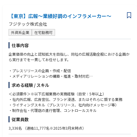
メントしている組織です。中途入社のメンバーも多く、派閥もありませ
ん。自由闊達な社風の中、企業を取り巻くさまざまなリスクに向き合い、
その対応を自ら企画し、実行できる職場です。
【東京】広報〜業績好調のインフラメーカー～
フジテック株式会社
リスクマネジメント部門のグローバルヘッドとして、海外の関係メンバー
と協働する機会も多くありますので、英語での業務経験を積むことができ
外資系企業
在宅勤務可
ます。また、欧米における最新のリスクマネジメント手法や各種最新情報
の入手等、これからの日本企業に必要とされる「リスクマネージャー」の
仕事内容
経験を積む場として最適なポジションです。保険会社やブローカー、大手
企業のリスクマネージャー等との交流もあり、社内のみならず、社外の人
企業価値の向上と認知拡大を目指し、同社の広報活動全般における企画か
脈も広がります。
ら実行までを一貫してお任せします。
VUCAの時代において、ますます需要が高まる企業のリスクマネジメント
・プレスリリースの企画・作成・配信
業務でキャリアを構築しませんか？
・メディアリレーションの構築・推進・取材対応
・インナーリレーション（社内広報）
求める経験 / スキル
・広告宣伝活動の立案・実行
・ブランド浸透施策の企画・実行・推進
＜必須要件＞※以下広報業務の実務経験（目安：5年以上）
・コーポレートサイト管理
・社内外広報、広告宣伝、ブランド浸透、またはそれらに類する業務
・ライティングスキル（プレスリリース、社内向けメッセージ等）
現在、会社全体として「ブランドステートメント」「ブランドビジョン」
・制作会社・代理店の進行管理、コントロールスキル
の社内外への浸透に非常に力を入れており、広報チームがその中核を担っ
従業員数
ています。 単なる情報発信にとどまらず、策定したブランドメッセージを
社会へ伝えるための「ブランドムービー（動画）の制作」といったアウタ
3,336名
（連結11,777名※2025年3月末時点）
ーブランディングから、自社従業員への理解・共感を深めるためのインナ
ーブランディングまで、幅広く展開しています。