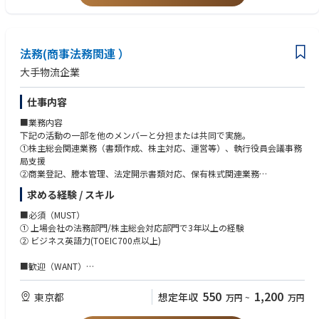
・通常は週2日程度のリモートワークとなります。
・株主総会の準備のための繁忙期は原則として出社となります。
法務(商事法務関連 ）
大手物流企業
仕事内容
■業務内容
下記の活動の一部を他のメンバーと分担または共同で実施。
①株主総会関連業務（書類作成、株主対応、運営等）、執行役員会議事務
局支援
②商業登記、謄本管理、法定開示書類対応、保有株式関連業務
③上場審査対応
求める経験 / スキル
④上記項目に関する社内関係部門との連携及びグループ会社へのサポート
業務
■必須（MUST）
① 上場会社の法務部門/株主総会対応部門で3年以上の経験
② ビジネス英語力(TOEIC700点以上)
■歓迎（WANT）
① グローバル企業、物流業界での商事法務業務実務経験
550
1,200
東京都
想定年収
万円
~
万円