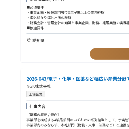
■必須要件
・事業企画・経理部門等で3年程度以上の業務経験
・海外駐在や海外出張の経験
・財務会計・管理会計の知識と事業企画、財務、経理業務の実務
■歓迎要件
・外国語（英語、中国語）
・従業員500名以上の企業規模での業務経験
愛知県
・海外子会社のある企業での業務経験
2026-043/電子・化学・医薬など幅広い産業
NGK株式会社
上場企業
仕事内容
【職務の概要 / 特色】
事業部を構成する4製品系列のいずれかの系列担当として、予実
事業部内のみならず、本社部門（財務・人事・法務など）と連携