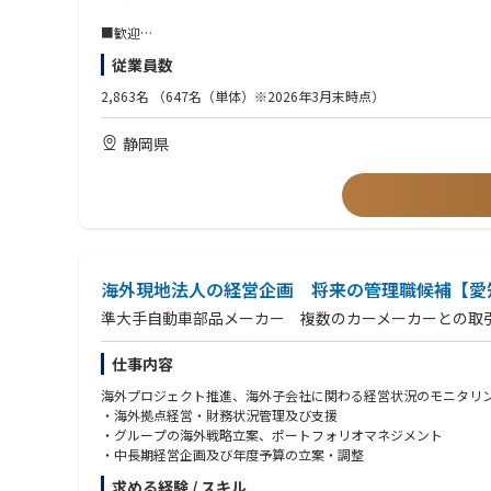
【魅力】
７か国に拠点を展開しており、グローバルに活躍ができます。
■歓迎
更に外資系企業への統合により世界のグループ会社のメンバーと
・英語でコミュニケーションができる方
従業員数
・海外拠点を有する製造業で経理業務の経験がある方
・英文会計の経験がある方
2,863名
（647名（単体）※2026年3月末時点）
・ERPの導入経験がある方
静岡県
海外現地法人の経営企画 将来の管理職候補【愛
準大手自動車部品メーカー 複数のカーメーカーとの取
仕事内容
海外プロジェクト推進、海外子会社に関わる経営状況のモニタリ
・海外拠点経営・財務状況管理及び支援
・グループの海外戦略立案、ポートフォリオマネジメント
・中長期経営企画及び年度予算の立案・調整
求める経験 / スキル