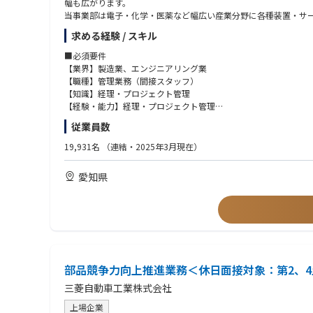
幅も広がります。
当事業部は電子・化学・医薬など幅広い産業分野に各種装置・サ
するために必須となる医薬用水設備などの装置やサービスを提供
求める経験 / スキル
参考：https://www.ngk.co.jp/product/search-business/industrial
■必須要件
【業界】製造業、エンジニアリング業
【業務の詳細】
【職種】管理業務（間接スタッフ）
・製品系列の予算作成
【知識】経理・プロジェクト管理
・製品系列の実績管理と分析
【経験・能力】経理・プロジェクト管理
・営業、技術メンバーからの各種対応（人事、総務、財務、法務
【経験年数】MIN3年
従業員数
・本社部門からの依頼事項の対応
【ポジション（リーダー他）】チームリーダー、プロジェクトリ
19,931名
（連結・2025年3月現在）
【求める人物像】
■歓迎要件
予算管理業務に携わったことのある、フットワークの軽いコミュ
【経験年数】MIN5年
愛知県
【ポジション（リーダー他）】チームリーダー、プロジェクトリ
【活かせるスキル】
【資格】簿記3級
・製造業における予算策定、実績管理業務
【語学】英語（TOEIC500点以上）
・海外G社でのアドミ業務
【身につくスキル】
・財務、会計スキル（希望があれば、簿記資格取得サポート）
・幅広い産業における業界知識
部品競争力向上推進業務＜休日面接対象：第2、4
・コミュニケーション能力
三菱自動車工業株式会社
上場企業