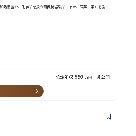
加熱装置や、化学品を扱う耐蝕機器製品、また、医薬（薬）を製造
ニーズに応える製品を幅広い産業分野に提供しています。
550
想定年収
非公開
万円
~