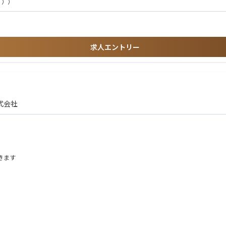
）））
くことに抵抗の無い人）
求人エントリー
等)
式会社
きます