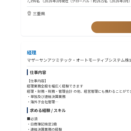
7,396名
（2026年3月現在（グローバル：約26万名（2026年3月
・海外駐在や海外出張、留学経験（海外生活未経験でも海外に行
・職場のチームリーダー等の経験（部下が少人数でも可）
三重県
・日商簿記2級（1級以上は大歓迎）
・TOEIC 700点以上
・英語以外の外国語能力（特に中国語）
・OAスキル中級以上（EXCELのVlookup関数等によるデータ処理
経理
マザーサンアツミテック・オートモーティブシステム株
仕事内容
【仕事内容】
経理業務全般を幅広く経験できます
経理・財務・税務・管理会計 の他、経営管理にも携わることがで
・単独及び連結決算業務
・海外子会社管理
・原価管理
求める経験 / スキル
・国内外の資金管理
・税務申告、BEPS対応
■必須
・事業計画管理、予算管理、月次報告 など
・日商簿記検定2級
・連結決算業務の経験