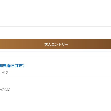
仕事をすることができます。
求人エントリー
知県春日井市】
引あり
ングなど