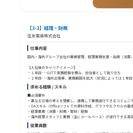
【3-3】経理・財務
住友電装株式会社
仕事内容
国内・海外グループ会社の業績管理、経理業務支援・指導（決算
【入社後のキャリアイメージ】
・１年目･･･OJTで実務経験を積み、担当者として独り立ち
・２年目･･･海外出張等、業務範囲を拡大（状況によっては１年
・３年目･･･上記業務を継続しながら、チームリーダー等に就い
求める経験 / スキル
■必須要件
・異なる立場の考えを理解し、連携して業務遂行できるコミュニ
・OAスキル（Officeソフトでの資料作成、グラフやエクセルの
・経理業務（決算・財務・管財）経験
・海外経理スタッフと業務（主にメールベース）が遂行できる英語力、
従業員数
■歓迎要件
・製造業での経理、特に原価計算業務経験者