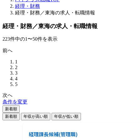
経理・財務
経理・財務／東海の求人・転職情報
経理・財務／東海の求人・転職情報
223
件
中の
1
〜
50
件を表示
前へ
1
2
3
4
5
次へ
条件を変更
新着順
新着順
年収が高い順
年収が低い順
経理課⾧候補(管理職)