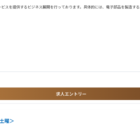
ービスを提供するビジネス展開を行っております。具体的には、電子部品を製造する
しております。各業界でのニッチトップを目指し、最先端のモノづくりや社会の環境
/
関連）
ーダー経験
ニケーション能力のある即戦力を求めています。
ーダー経験、海外駐在経験（アドミ業務）
求人エントリー
土曜＞