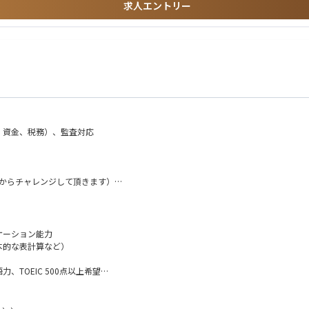
求人エントリー
、資金、税務）、監査対応
目からチャレンジして頂きます）
て、上位職昇格も睨んだキャリアの積上げ（状況によっては１年目からチャレンジし
ケーション能力
基本的な表計算など）
TOEIC 500点以上希望