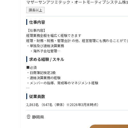
マザーサンアツミテック・オートモーティブシステム株
課長以上
仕事内容
【仕事内容】
経理業務全般を幅広く経験できます
経理・財務・税務・管理会計 の他、経営管理にも携わることがで
・単独及び連結決算業務
・海外子会社管理
・原価管理
求める経験 / スキル
・国内外の資金管理
・税務申告、BEPS対応
■必須
・事業計画管理、予算管理、月次報告 など
・日商簿記検定2級
・連結決算業務の経験
【魅力】
・メンバーの指導、育成等のマネジメント経験
７か国に拠点を展開しており、グローバルに活躍ができます。
更に外資系企業への統合により世界のグループ会社のメンバーと
■歓迎
従業員数
・英語でコミュニケーションができる方
・海外拠点を有する製造業で経理業務の経験がある方
2,863名
（647名（単体）※2026年3月末時点）
・英文会計の経験がある方
・ERPの導入経験がある方
静岡県