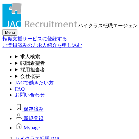
ハイクラス転職
エージェン
Menu
転職支援サービスに登録する
ご登録済みの方
求人紹介を申し込む
求人検索
転職希望者
採用担当者
会社概要
JACで働きたい方
FAQ
お問い合わせ
保存済み
新規登録
Mypage
ハイクラス転職TOP